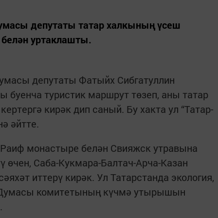
умасы депутаты татар халкының үсеш
 белән уртаклашты.
умасы депутаты Фатыйх Сибгатуллин
ы буенча туристик маршрут төзеп, аны татар
ертергә кирәк дип саный. Бу хакта ул “Татар-
ә әйтте.
 Раиф монастыре белән Свияжск утравына
ү өчен, Саба-Кукмара-Балтач-Арча-Казан
әяхәт иттерү кирәк. Ул Татарстанда экология,
т Думасы комитетының күчмә утырышын
.