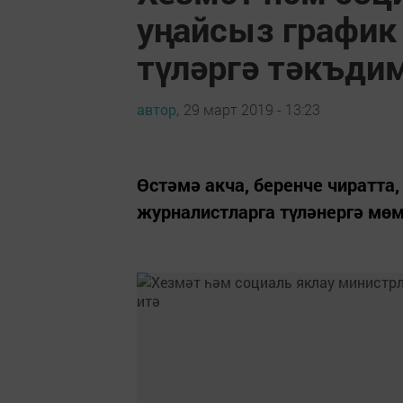
уңайсыз график 
түләргә тәкъди
автор,
29 март 2019 - 13:23
Өстәмә акча, беренче чиратта
журналистларга түләнергә мөм