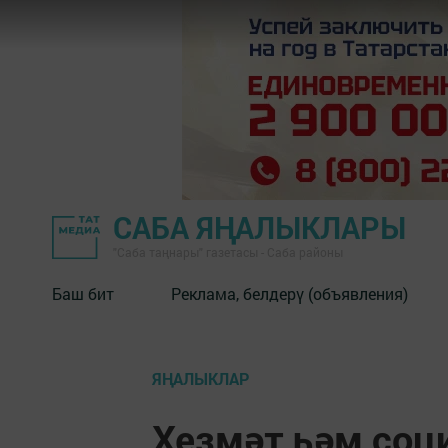
САБА ЯҢАЛЫКЛАРЫ
"Саба таңнары" газетасы - Саба районы
Баш бит
Реклама, белдерү (объявления)
ЯҢАЛЫКЛАР
Хезмәт һәм соц