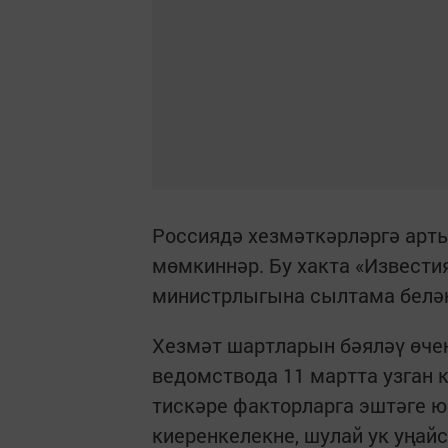
Россиядә хезмәткәрләргә арты
мөмкиннәр. Бу хакта «Извести
министрлыгына сылтама белән
Хезмәт шартларын бәяләү өче
ведомствода 11 мартта узган
тискәре факторларга эштәге ю
киеренкелекне, шулай ук уңай