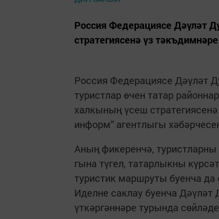
Россия Федерациясе Дәүләт Д
стратегиясенә үз тәкъдимнәре
Россия Федерациясе Дәүләт Д
туристлар өчен татар районнар
халкының үсеш стратегиясенә к
информ” агентлыгы хәбәрчесен
Аның фикеренчә, туристларны
гына түгел, татарлыкны күрсәт
туристик маршруты буенча да с
Иделне саклау буенча Дәүлә
үткәргәннәре турында сөйләде