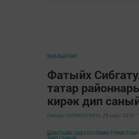
ЯҢАЛЫКЛАР
Фатыйх Сибгату
татар районнар
кирәк дип саны
Гөлнар ГАРИФУЛЛИНА,
29 март 2019 - 