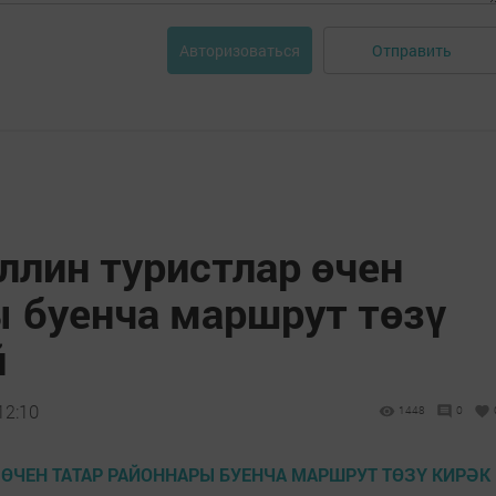
Отправить
Авторизоваться
ллин туристлар өчен
ы буенча маршрут төзү
й
12:10
1448
0