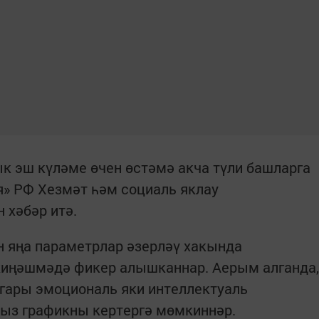
к эш күләме өчен өстәмә акча түли башларга
я» РФ Хезмәт һәм социаль яклау
 хәбәр итә.
н яңа параметрлар әзерләү хакында
 киңәшмәдә фикер алышканнар. Аерым алганда,
гары эмоциональ яки интеллектуаль
сыз графикны кертергә мөмкиннәр.