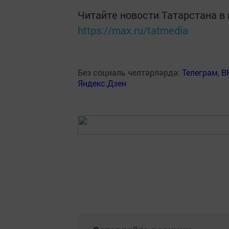
Читайте новости Татарстана 
https://max.ru/tatmedia
Без социаль челтәрләрдә:
Телеграм
,
В
Яндекс.Дзен