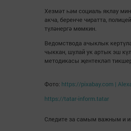
Хезмәт һәм социаль яклау мин
акча, беренче чиратта, полиц
түләнергә мөмкин.
Ведомствода ачыклык кертүлә
чыккан, шулай ук артык эш кү
методикасы җентекләп тикшер
Фото:
https://pixabay.com | Ale
https://tatar-inform.tatar
Следите за самым важным и 