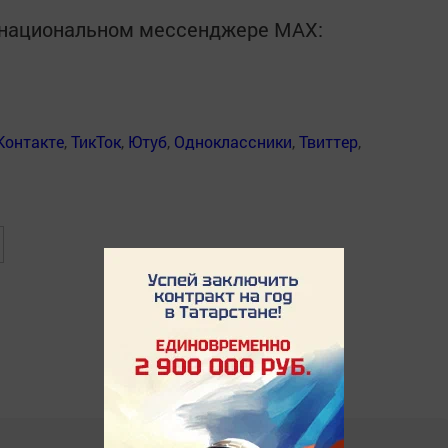
в национальном мессенджере MАХ:
Контакте
,
ТикТок
,
Ютуб
,
Одноклассники
,
Твиттер
,