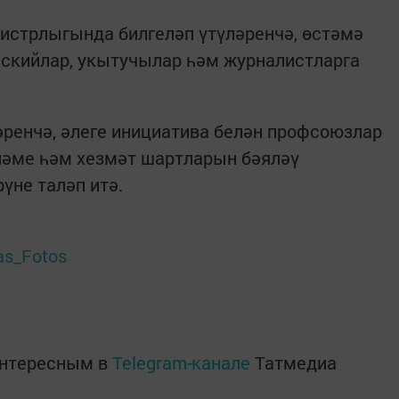
истрлыгында билгеләп үтүләренчә, өстәмә
ейскийлар, укытучылар һәм журналистларга
ренчә, әлеге инициатива белән профсоюзлар
ләме һәм хезмәт шартларын бәяләү
үне таләп итә.
xas_Fotos
интересным в
Telegram-канале
Татмедиа