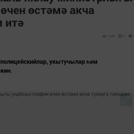
өчен өстәмә акча
м итә
1449
0
, полицейскийлар, укытучылар һәм
кин.