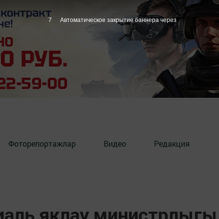
6
Автоматическое закрытие баннера через
Фоторепортажлар
Видео
Редакция
иаль яклау министрлыгы