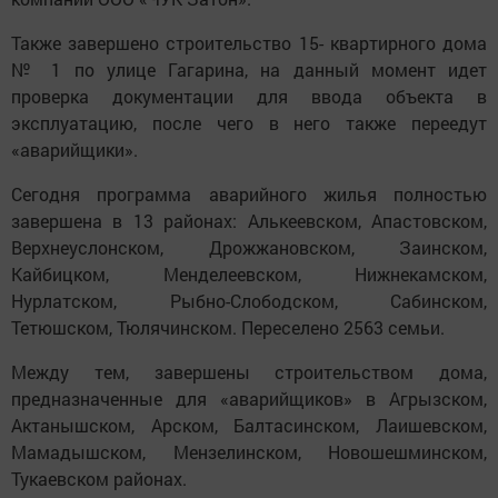
Также завершено строительство 15- квартирного дома
№ 1 по улице Гагарина, на данный момент идет
проверка документации для ввода объекта в
эксплуатацию, после чего в него также переедут
«аварийщики».
Сегодня программа аварийного жилья полностью
завершена в 13 районах: Алькеевском, Апастовском,
Верхнеуслонском, Дрожжановском, Заинском,
Кайбицком, Менделеевском, Нижнекамском,
Нурлатском, Рыбно-Слободском, Сабинском,
Тетюшском, Тюлячинском. Переселено 2563 семьи.
Между тем, завершены строительством дома,
предназначенные для «аварийщиков» в Агрызском,
Актанышском, Арском, Балтасинском, Лаишевском,
Мамадышском, Мензелинском, Новошешминском,
Тукаевском районах.