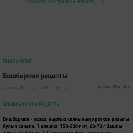
Перейти на страницу новости
ЯҢАЛЫКЛАР
Бишбармак рецепты
автор,
28 август 2017 - 13:15
1690
0
0
Бишбармак - казах, кыргыз халкының яраткан ризыгы
булып санала. 1 өлешкә: 150-200 г ит, 60-70 г башлы