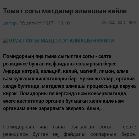
Томат согы матдәләр алмашын көйли
автор,
28 август 2017 - 13:40
1322
0
0
Помидорның яңа гына сыгылган согы - селте
реакциясе булган иң файдалы сокларның берсе.
Аңарда натрий, кальций, калий, магний, лимон, алма
һәм кузгалак кислоталары бар. Бу кислоталар, органик
хәлдә булганда, матдәләр алмашы процессында аеруча
кирәк. Помидорны пешергәндә һәм консервлаганда,
әлеге кислоталар органик булмаган хәлгә килә һәм
организм өчен зарарлыга әверелә. Аның...
Помидорның яңа гына сыгылган согы - селте
реакциясе булган иң файдалы сокларның берсе.