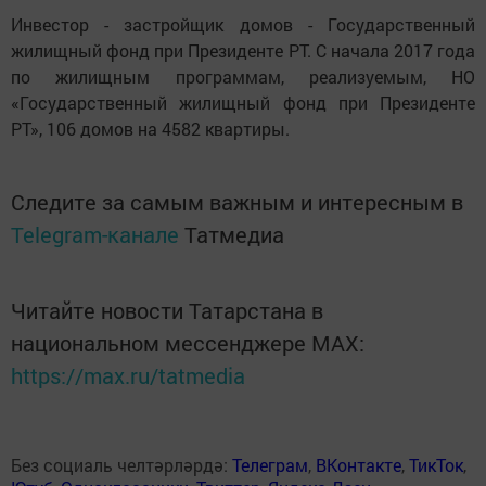
Инвестор - застройщик домов - Государственный
жилищный фонд при Президенте РТ. С начала 2017 года
по жилищным программам, реализуемым, НО
«Государственный жилищный фонд при Президенте
РТ», 106 домов на 4582 квартиры.
Следите за самым важным и интересным в
Telegram-канале
Татмедиа
Читайте новости Татарстана в
национальном мессенджере MАХ:
https://max.ru/tatmedia
Без социаль челтәрләрдә:
Телеграм
,
ВКонтакте
,
ТикТок
,