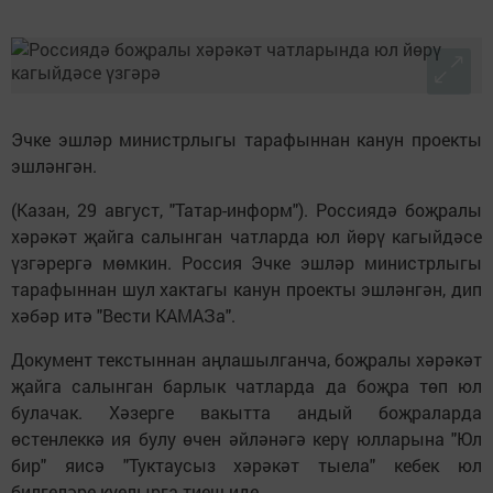
Эчке эшләр министрлыгы тарафыннан канун проекты
эшләнгән.
(Казан, 29 август, "Татар-информ"). Россиядә боҗралы
хәрәкәт җайга салынган чатларда юл йөрү кагыйдәсе
үзгәрергә мөмкин. Россия Эчке эшләр министрлыгы
тарафыннан шул хактагы канун проекты эшләнгән, дип
хәбәр итә "Вести КАМАЗа".
Документ текстыннан аңлашылганча, боҗралы хәрәкәт
җайга салынган барлык чатларда да боҗра төп юл
булачак. Хәзерге вакытта андый боҗраларда
өстенлеккә ия булу өчен әйләнәгә керү юлларына "Юл
бир" яисә "Туктаусыз хәрәкәт тыела" кебек юл
билгеләре куелырга тиеш иде.