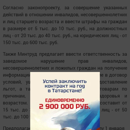
Согласно законопроекту, за совершение указанных
действий в отношении инвалидов, несовершеннолетних
и лиц старшего возраста и ввести штрафы на граждан
в размере от 5 тыс. до 10 тыс. руб., на должностных
лиц - от 20 тыс. до 40 тыс. руб., на юридических лиц - от
150 тыс. до 600 тыс. руб.
Также Минтруд предлагает ввести ответственность за
заведомое нарушение прав инвалидов,
несовершеннолетних и пожилых граждан на получение
информации о товаре или услуге, включение в договор
условий, ущемляющих их права, непредоставление
льгот, а также за отказ в доступе к товарам по
причинам, связанным с состоянием здоровья и
возрастом. Штраф для должностных лиц составит от
15 тыс. до 30 тыс. руб., для юридических лиц - от 50
тыс. до 100 тыс. руб.
Предполагается, что поправки вступят в силу 1 января