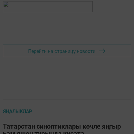
Перейти на страницу новости
ЯҢАЛЫКЛАР
Татарстан синоптиклары көчле яңгыр
һәм яшен турында кисәтә