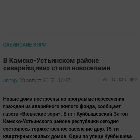
САБИНСКИЕ ЗОРИ
В Камско-Устьинском районе
«аварийщики» стали новоселами
автор,
28 август 2017 - 13:47
1162
0
0
Новые дома построены по программе переселения
граждан из аварийного жилого фонда, сообщает
газета «Волжские зори». В пгт Куйбышевский Затон
Камско-Устьинского района республики сегодня
состоялось торжественное заселение двух 15-ти
квартирных жилых домов. Одни по улице Куйбышева