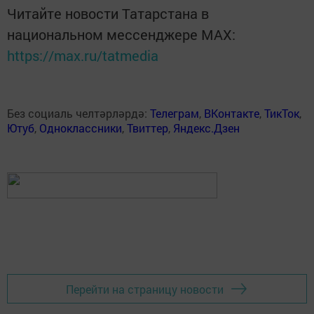
Читайте новости Татарстана в
национальном мессенджере MАХ:
https://max.ru/tatmedia
Без социаль челтәрләрдә:
Телеграм
,
ВКонтакте
,
ТикТок
,
Ютуб
,
Одноклассники
,
Твиттер
,
Яндекс.Дзен
Перейти на страницу новости