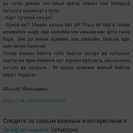
да түгел, димәк, чисталык ярата, хезмәт сөя. Мондый
хатынга ышанырга була.
- Карт түгелме соң ул?
- Булса ни?! Минем хатын бит ул! Утыз ел бергә гомер
кичерәбез инде, аңа мәхәббәтем көннән-көн арта гына
бара. Әле дә аннан күземне ала алмыйм. Белсәң иде,
мин ничек бәхетле!
Гомер кояшы баюга таба барган мәлдә дә хатынын
мактаган ирне беренче кат күрүем булганга, авызымны
ачтым да калдым... Ул ирдән күземне алмый байтак
карап тордым.
Айсылу Минһаҗева
https://vk.com/id423820304
Следите за самым важным и интересным в
Telegram-канале
Татмедиа