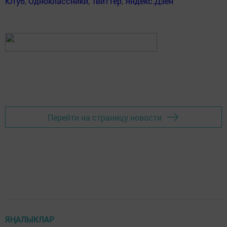
Ютуб
,
Одноклассники
,
Твиттер
,
Яндекс.Дзен
Перейти на страницу новости
ЯҢАЛЫКЛАР