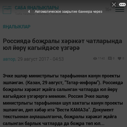
САБА ЯҢАЛЫКЛАРЫ
16+
3
Автоматическое закрытие баннера через
"Саба таңнары" газетасы - Саба районы
ЯҢАЛЫКЛАР
Россиядә боҗралы хәрәкәт чатларында
юл йөрү кагыйдәсе үзгәрә
автор,
29 август 2017 - 04:53
1142
0
0
Эчке эшләр министрлыгы тарафыннан канун проекты
эшләнгән. (Казан, 29 август, "Татар-информ"). Россиядә
боҗралы хәрәкәт җайга салынган чатларда юл йөрү
кагыйдәсе үзгәрергә мөмкин. Россия Эчке эшләр
министрлыгы тарафыннан шул хактагы канун проекты
эшләнгән, дип хәбәр итә "Вести КАМАЗа". Документ
текстыннан аңлашылганча, боҗралы хәрәкәт җайга
салынган барлык чатларда да боҗра төп юл...