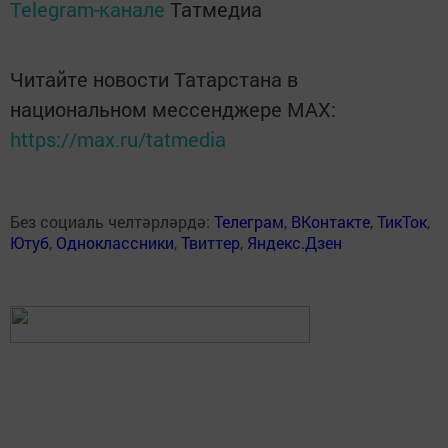
Telegram-канале
Татмедиа
Читайте новости Татарстана в
национальном мессенджере MАХ:
https://max.ru/tatmedia
Без социаль челтәрләрдә:
Телеграм
,
ВКонтакте
,
ТикТок
,
Ютуб
,
Одноклассники
,
Твиттер
,
Яндекс.Дзен