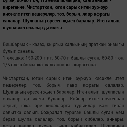
суган, 60-80 г он, 1/5 өлеш йомырка, калганнары -
кирәгенчә. Чистарткан, юган сарык итен зур-зур
кисәкле итеп пешерәләр, тоз, борыч, лавр яфрагы
салалар. Шулпаның өресен җыеп баралар. Итен алып,
шулпасын сөзәләр дә икегә...
Бишбармак - казах, кыргыз халкының яраткан ризыгы
булып санала.
1 өлешкә: 150-200 г ит, 60-70 г башлы суган, 60-80 г он,
1/5 өлеш йомырка, калганнары - кирәгенчә.
Чистарткан, юган сарык итен зур-зур кисәкле итеп
пешерәләр, тоз, борыч, лавр яфрагы салалар.
Шулпаның өресен җыеп баралар. Итен алып, шулпасын
сөзәләр дә икегә бүләләр. Кайнар итне сөягеннән
аерып, юка, эре кисәкләргә турыйлар һәм тирән
савытка салып, боҗралап тураган башлы суган һәм
бераз шулпа салалар, тоз, борыч сибәләр, аннары,
өстен каплап, акрын гына кайнаталар. Шулпаның