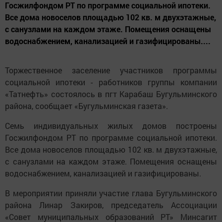
Госжилфондом РТ по программе социальной ипотеки.
Все дома новоселов площадью 102 кв. м двухэтажные,
с санузлами на каждом этаже. Помещения оснащены
водоснабжением, канализацией и газифицированы....
Торжественное заселение участников программы
социальной ипотеки - работников группы компании
«Татнефть» состоялось в пгт Карабаш Бугульминского
района, сообщает «Бугульминская газета».
Семь индивидуальных жилых домов построены
Госжилфондом РТ по программе социальной ипотеки.
Все дома новоселов площадью 102 кв. м двухэтажные,
с санузлами на каждом этаже. Помещения оснащены
водоснабжением, канализацией и газифицированы.
В мероприятии приняли участие глава Бугульминского
района Линар Закиров, председатель Ассоциации
«Совет муниципальных образований РТ» Минсагит