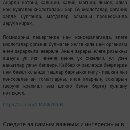
Аңарда натрий, кальций, калий, магний, лимон, алма
һәм кузгалак кислоталары бар. Бу кислоталар, органик
хәлдә булганда, матдәләр алмашы процессында
аеруча кирәк.
Помидорны пешергәндә һәм консервлаганда, әлеге
кислоталар органик булмаган хәлгә килә һәм организм
өчен зарарлыга әверелә. Аның зарары әлеге ризыкны
ашауга ук яки икенче көнне үк сизелми, ул үзен
вакытлар узгач белдерә. Кайбер очракларда бөерләрдә
һәм бәвел юлында ташлар барлыкка килү - пешкән яки
консервланган томатларны, яисә аларның сокларын
(аеруча крахмал һәм шикәр белән бергә) куллану
нәтиҗәсе.
https://vk.com/id423820304
Следите за самым важным и интересным в