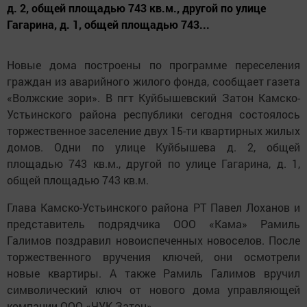
д. 2, общей площадью 743 кв.м., другой по улице
Гагарина, д. 1, общей площадью 743...
Новые дома построены по программе переселения
граждан из аварийного жилого фонда, сообщает газета
«Волжские зори». В пгт Куйбышевский Затон Камско-
Устьинского района республики сегодня состоялось
торжественное заселение двух 15-ти квартирных жилых
домов. Одни по улице Куйбышева д. 2, общей
площадью 743 кв.м., другой по улице Гагарина, д. 1,
общей площадью 743 кв.м.
Глава Камско-Устьинского района РТ Павел Лоханов и
представитель подрядчика ООО «Кама» Рамиль
Галимов поздравил новоиспеченных новоселов. После
торжественного вручения ключей, они осмотрели
новые квартиры. А также Рамиль Галимов вручил
символический ключ от нового дома управляющей
компании ООО «ЧУК Затон».