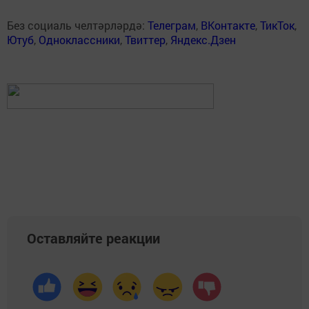
Без социаль челтәрләрдә:
Телеграм
,
ВКонтакте
,
ТикТок
,
Ютуб
,
Одноклассники
,
Твиттер
,
Яндекс.Дзен
Оставляйте реакции