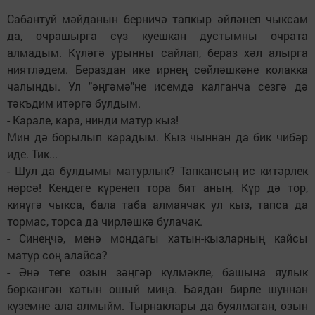
Сабантуй мәйданын берничә тапкыр әйләнеп чыксам
да, очрашырга сүз куешкан дустымны очрата
алмадым. Күләгә урынны сайлап, бераз хәл алырга
ниятләдем. Бераздан ике ирнең сөйләшкәне колакка
чалынды. Ул "әңгәмә"не исемдә калганча сезгә дә
тәкъдим итәргә булдым.
- Карале, кара, нинди матур кыз!
Мин дә борылып карадым. Кыз чыннан да бик чибәр
иде. Тик...
- Шул да булдымы матурлык? Тапкансың ис китәрлек
нәрсә! Кендеге күренеп тора бит аның. Күр дә тор,
кияүгә чыкса, бала таба алмаячак ул кыз, тапса да
тормас, торса да чирләшкә булачак.
- Синеңчә, менә мондагы хатын-кызларның кайсы
матур соң алайса?
- Әнә теге озын зәңгәр күлмәкле, башына яулык
бөркәнгән хатын ошый миңа. Баядан бирле шуннан
күземне ала алмыйм. Тырнаклары да буялмаган, озын