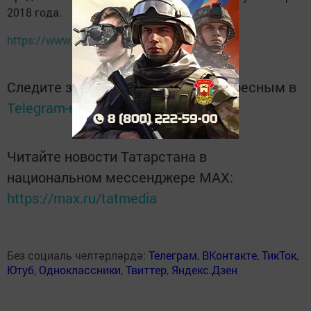
2018 года.
https://www.gazeta.ru
Следите за самым важным и интересным в
Telegram-канале
Татмедиа
Читайте новости Татарстана в
национальном мессенджере MАХ:
https://max.ru/tatmedia
Без социаль челтәрләрдә:
Телеграм
,
ВКонтакте
,
ТикТок
,
Ютуб
,
Одноклассники
,
Твиттер
,
Яндекс.Дзен