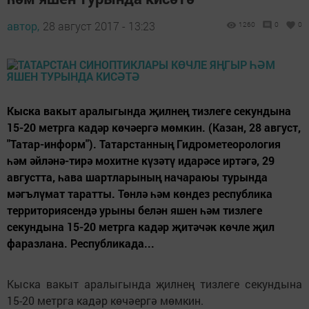
автор,
28 август 2017 - 13:23
1260
0
0
Кыска вакыт аралыгында җилнең тизлеге секундына
15-20 метрга кадәр көчәергә мөмкин. (Казан, 28 август,
"Татар-информ"). Татарстанның Гидрометеорология
һәм әйләнә-тирә мохитне күзәтү идарәсе иртәгә, 29
августта, һава шартларының начараюы турында
мәгълүмат таратты. Төнлә һәм көндез республика
территориясендә урыны белән яшен һәм тизлеге
секундына 15-20 метрга кадәр җитәчәк көчле җил
фаразлана. Республикада...
Кыска вакыт аралыгында җилнең тизлеге секундына
15-20 метрга кадәр көчәергә мөмкин.