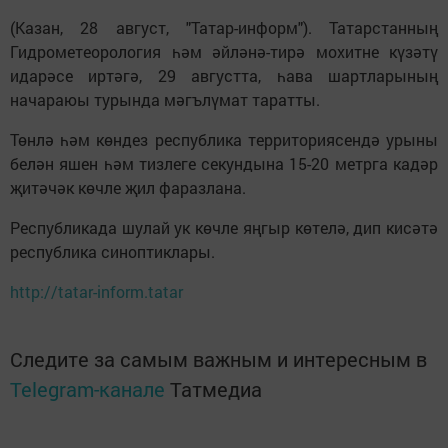
(Казан, 28 август, "Татар-информ"). Татарстанның
Гидрометеорология һәм әйләнә-тирә мохитне күзәтү
идарәсе иртәгә, 29 августта, һава шартларының
начараюы турында мәгълүмат таратты.
Төнлә һәм көндез республика территориясендә урыны
белән яшен һәм тизлеге секундына 15-20 метрга кадәр
җитәчәк көчле җил фаразлана.
Республикада шулай ук көчле яңгыр көтелә, дип кисәтә
республика синоптиклары.
http://tatar-inform.tatar
Следите за самым важным и интересным в
Telegram-канале
Татмедиа