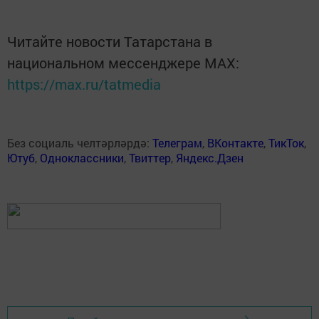
Читайте новости Татарстана в
национальном мессенджере MАХ:
https://max.ru/tatmedia
Без социаль челтәрләрдә:
Телеграм
,
ВКонтакте
,
ТикТок
,
Ютуб
,
Одноклассники
,
Твиттер
,
Яндекс.Дзен