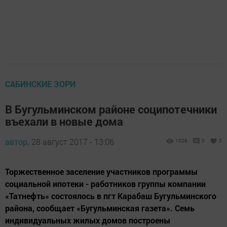
САБИНСКИЕ ЗОРИ
В Бугульминском районе соципотечники
въехали в новые дома
автор,
28 август 2017 - 13:06
1026
0
0
Торжественное заселение участников программы
социальной ипотеки - работников группы компании
«Татнефть» состоялось в пгт Карабаш Бугульминского
района, сообщает «Бугульминская газета». Семь
индивидуальных жилых домов построены