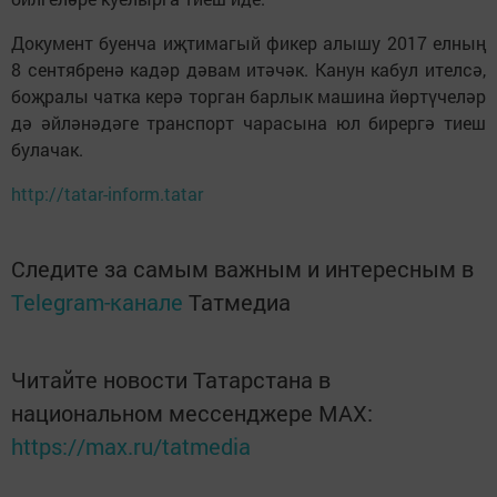
Документ буенча иҗтимагый фикер алышу 2017 елның
8 сентябренә кадәр дәвам итәчәк. Канун кабул ителсә,
боҗралы чатка керә торган барлык машина йөртүчеләр
дә әйләнәдәге транспорт чарасына юл бирергә тиеш
булачак.
http://tatar-inform.tatar
Следите за самым важным и интересным в
Telegram-канале
Татмедиа
Читайте новости Татарстана в
национальном мессенджере MАХ:
https://max.ru/tatmedia