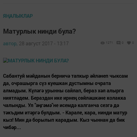
ЯҢАЛЫКЛАР
Матурлык нинди була?
автор,
28 август 2017 - 13:17
1271
0
0
Сабантуй мәйданын берничә тапкыр әйләнеп чыксам
да, очрашырга сүз куешкан дустымны очрата
алмадым. Күләгә урынны сайлап, бераз хәл алырга
ниятләдем. Бераздан ике ирнең сөйләшкәне колакка
чалынды. Ул "әңгәмә"не исемдә калганча сезгә дә
тәкъдим итәргә булдым. - Карале, кара, нинди матур
кыз! Мин дә борылып карадым. Кыз чыннан да бик
чибәр...