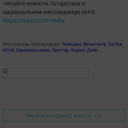
Читайте новости Татарстана в
национальном мессенджере MАХ:
https://max.ru/tatmedia
Без социаль челтәрләрдә:
Телеграм
,
ВКонтакте
,
ТикТок
,
Ютуб
,
Одноклассники
,
Твиттер
,
Яндекс.Дзен
Перейти на страницу новости