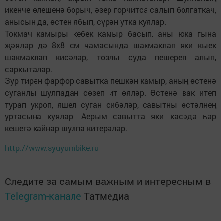
икенче өлешенә борыч, әзер горчитса салып болгаткач,
анысын да, өстен ябып, сүрән утка куялар.
Токмач камыры кебек камыр басып, аны юка гына
җәяләр дә 8х8 см чамасында шакмаклап яки кыек
шакмаклап кисәләр, тозлы суда пешереп алып,
саркыталар.
Зур тирән фарфор савытка пешкән камыр, аның өстенә
суганлы шулпадан сөзеп ит өяләр. Өстенә вак итеп
турап укроп, яшел суган сибәләр, савытны өстәлнең
уртасына куялар. Аерым савытта яки касәдә һәр
кешегә кайнар шулпа китерәләр.
http://www.syuyumbike.ru
Следите за самым важным и интересным в
Telegram-канале
Татмедиа