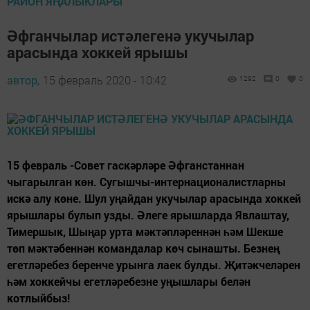
РАЙОН ЯҢАЛЫКЛАРЫ
Әфганчылар истәлегенә укучылар
арасында хоккей ярышы
автор,
15 февраль 2020 - 10:42
1292
0
0
15 февраль -Совет гаскәрләре Әфганстаннан
чыгарылган көн. Сугышчы-интернационалистларны
искә алу көне. Шул уңайдан укучылар арасында хоккей
ярышлары булып узды. Әлеге ярышларда Явлаштау,
Тимершык, Шыңар урта мәктәпләреннән һәм Шекше
төп мәктәбеннән командалар көч сынашты. Безнең
егетләребез беренче урынга лаек булды. Җитәкчеләрен
һәм хоккейчы егетләребезне уңышлары белән
котлыйбыз!