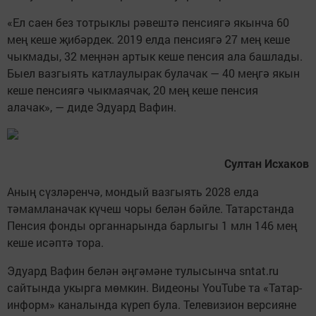
«Ел саен без тотрыклы рәвештә пенсиягә якынча 60
мең кеше җибәрдек. 2019 елда пенсиягә 27 мең кеше
чыкмады, 32 меңнән артык кеше пенсия ала башлады.
Быел вазгыять катлаулырак булачак — 40 меңгә якын
кеше пенсиягә чыкмаячак, 20 мең кеше пенсия
алачак», — диде Эдуард Вафин.
Султан Исхаков
Аның сүзләренчә, мондый вазгыять 2028 елда
тәмамланачак күчеш чоры белән бәйле. Татарстанда
Пенсия фонды органнарында барлыгы 1 млн 146 мең
кеше исәптә тора.
Эдуард Вафин белән әңгәмәне тулысынча sntat.ru
сайтында укырга мөмкин. Видеоны YouTube та «Татар-
информ» каналында күреп була. Телевизион версияне