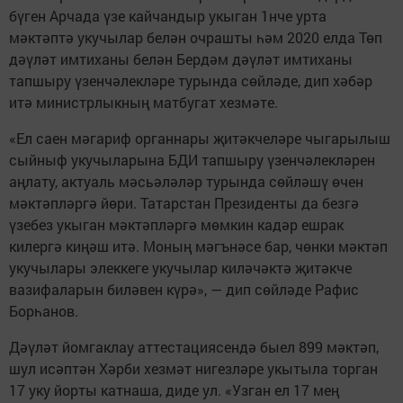
бүген Арчада үзе кайчандыр укыган 1нче урта
мәктәптә укучылар белән очрашты һәм 2020 елда Төп
дәүләт имтиханы белән Бердәм дәүләт имтиханы
тапшыру үзенчәлекләре турында сөйләде, дип хәбәр
итә министрлыкның матбугат хезмәте.
«Ел саен мәгариф органнары җитәкчеләре чыгарылыш
сыйныф укучыларына БДИ тапшыру үзенчәлекләрен
аңлату, актуаль мәсьәләләр турында сөйләшү өчен
мәктәпләргә йөри. Татарстан Президенты да безгә
үзебез укыган мәктәпләргә мөмкин кадәр ешрак
килергә киңәш итә. Моның мәгънәсе бар, чөнки мәктәп
укучылары элеккеге укучылар киләчәктә җитәкче
вазифаларын биләвен күрә», — дип сөйләде Рафис
Борһанов.
Дәүләт йомгаклау аттестациясендә быел 899 мәктәп,
шул исәптән Хәрби хезмәт нигезләре укытыла торган
17 уку йорты катнаша, диде ул. «Узган ел 17 мең