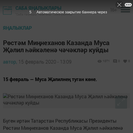
САБА ЯҢАЛЫКЛАРЫ
16+
4
Автоматическое закрытие баннера через
"Саба таңнары" газетасы - Саба районы
ЯҢАЛЫКЛАР
Рөстәм Миңнеханов Казанда Муса
Җәлил һәйкәленә чәчәкләр куйды
автор,
15 февраль 2020 - 13:09
1071
0
0
15 февраль — Муса Җәлилнең туган көне.
Бүген иртән Татарстан Республикасы Президенты
Рөстәм Миңнеханов Казанда Муса Җәлил һәйкәленә