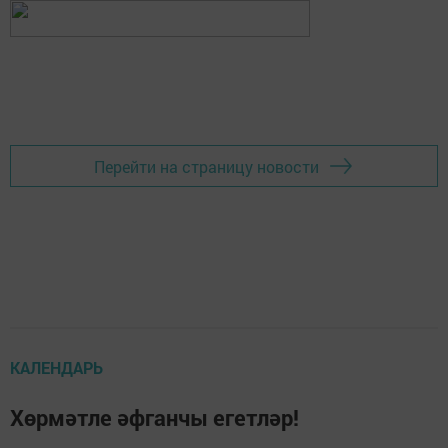
Перейти на страницу новости
КАЛЕНДАРЬ
Хөрмәтле әфганчы егетләр!