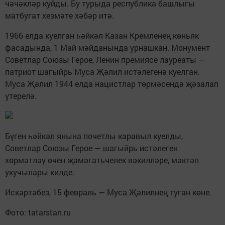
чәчәкләр куйды. Бу турыда республика башлыгы
матбугат хезмәте хәбәр итә.
1966 елда куелган һәйкәл Казан Кремленең көньяк
фасадында, 1 Май мәйданында урнашкан. Монумент
Советлар Союзы Герое, Ленин премиясе лауреаты —
патриот шагыйрь Муса Җәлил истәлегенә куелган.
Муса Җәлил 1944 елда нацистлар төрмәсендә җәзалап
үтерелә.
Бүген һәйкәл янына почетлы каравыл куелды,
Советлар Союзы Герое — шагыйрь истәлеген
хөрмәтләү өчен җәмәгатьчелек вәкилләре, мәктәп
укучылары килде.
Искәртәбез, 15 февраль — Муса Җәлилнең туган көне.
Фото: tatarstan.ru