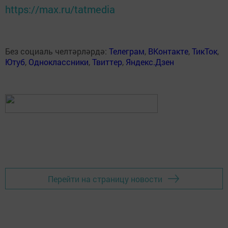
https://max.ru/tatmedia
Без социаль челтәрләрдә:
Телеграм
,
ВКонтакте
,
ТикТок
,
Ютуб
,
Одноклассники
,
Твиттер
,
Яндекс.Дзен
Перейти на страницу новости