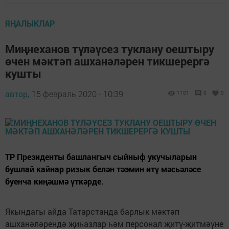
ЯҢАЛЫКЛАР
Миңнеханов түләүсез туклану оештыру
өчен мәктәп ашханәләрен тикшерергә
кушты
автор,
15 февраль 2020 - 10:39
1101
0
0
ТР Президенты башлангыч сыйныф укучыларын
бушлай кайнар ризык белән тәэмин итү мәсьәләсе
буенча киңәшмә үткәрде.
Якындагы айда Татарстанда барлык мәктәп
ашханәләрендә җиһазлар һәм персонал җитү-җитмәүне