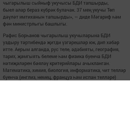
чыгарылыш сыйныф укучысы БДИ тапшырды,
быел алар бераз күбрәк булачак. 37 мең укучы Төп
дәүләт имтиханын тапшырды», — диде Мәгариф һәм
фән министрлыгы башлыгы.
Рафис Борһанов чыгарылыш укучыларына БДИ
уздыру тәртибендә җитди үзгәрешләр юк, дип хәбәр
итте. Аерым алганда, рус теле, әдәбияты, география,
тарих, җәмгыять белеме һәм физика буенча БДИ
нәтиҗәләрен бәяләү критерийлары ачыкланган.
Математика, химия, биология, информатика, чит телләр
буенча (инглиз, немец, француз һәм испан телләре)
БДИда үзгәрешләр юк.
Имтихан уздыру пунктында БДИ уздыру
технологияләре дә үзгәрмәячәк. Алдагы еллардагы
кебек үк, имтихан материалларын бастыру һәм
күчермәсен алу имтихан уздыру пункты
аудиториясендә узачак. Имтихан пунктларына керү