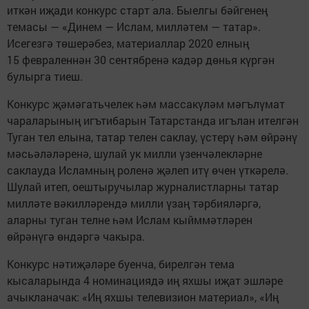
иткән иҗади конкурс старт ала. Быелгы бәйгенең
темасы — «Динем — Ислам, милләтем — татар».
Исегезгә төшерәбез, материаллар 2020 елның
15 февраленнән 30 сентябренә кадәр дөнья күргән
булырга тиеш.
Конкурс җәмәгатьчелек һәм массакүләм мәгълүмат
чараларының игътибарын Татарстанда игълан ителгән
Туган тел елына, татар телен саклау, үстерү һәм өйрәнү
мәсьәләләренә, шулай ук милли үзенчәлекләрне
саклауда Исламның роленә җәлеп итү өчен үткәрелә.
Шулай итеп, оештыручылар журналистларны татар
милләте вәкилләрендә милли үзаң тәрбияләргә,
аларны туган телне һәм Ислам кыйммәтләрен
өйрәнүгә өндәргә чакыра.
Конкурс нәтиҗәләре буенча, бирелгән тема
кысаларында 4 номинациядә иң яхшы иҗат эшләре
ачыкланачак: «Иң яхшы телевизион материал», «Иң