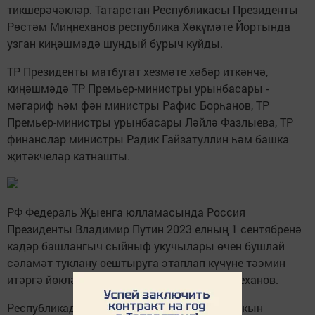
тикшерәчәкләр. Татарстан Республикасы Президенты
Рөстәм Миңнеханов республика Хөкүмәте Йортында
узган киңәшмәдә шундый бурыч куйды.
ТР Президенты матбугат хезмәте хәбәр иткәнчә,
киңәшмәдә ТР Премьер-министры урынбасары -
мәгариф һәм фән министры Рафис Борһанов, ТР
Премьер-министры урынбасары Ләйлә Фазлыева, ТР
финанслар министры Радик Гайзатуллин һәм башка
җитәкчеләр катнашты.
РФ Федераль Җыенга юлламасында Россия
Президенты Владимир Путин 2023 елның 1 сентябренә
кадәр башлангыч сыйныф укучылары өчен бушлай
сәламәт туклану оештыруга этаплап күчүне тәэмин
итәргә йөкләде, дип искәртте Рөстәм Миңнеханов.
Республикада 1,4 мең мәктәптә 200 меңгә якын