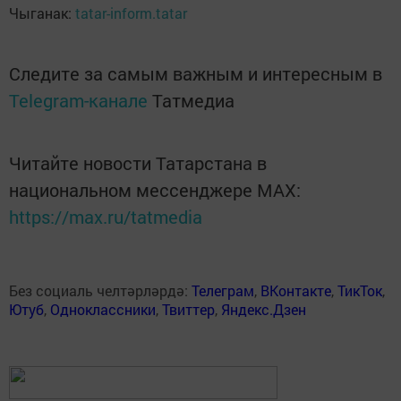
Чыганак:
tatar-inform.tatar
Следите за самым важным и интересным в
Telegram-канале
Татмедиа
Читайте новости Татарстана в
национальном мессенджере MАХ:
https://max.ru/tatmedia
Без социаль челтәрләрдә:
Телеграм
,
ВКонтакте
,
ТикТок
,
Ютуб
,
Одноклассники
,
Твиттер
,
Яндекс.Дзен