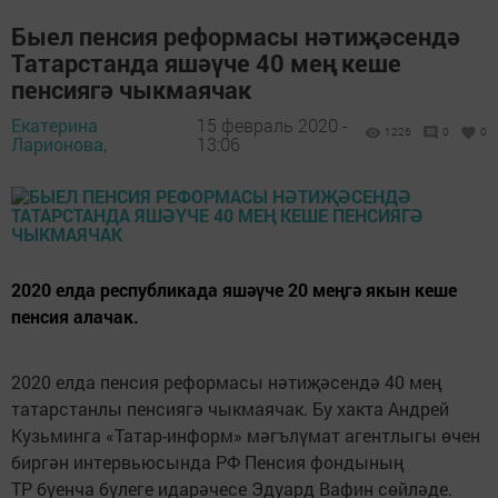
Быел пенсия реформасы нәтиҗәсендә
Татарстанда яшәүче 40 мең кеше
пенсиягә чыкмаячак
Екатерина
15 февраль 2020 -
1226
0
0
Ларионова,
13:06
2020 елда республикада яшәүче 20 меңгә якын кеше
пенсия алачак.
2020 елда пенсия реформасы нәтиҗәсендә 40 мең
татарстанлы пенсиягә чыкмаячак. Бу хакта Андрей
Кузьминга «Татар-информ» мәгълүмат агентлыгы өчен
биргән интервьюсында РФ Пенсия фондының
ТР буенча бүлеге идарәчесе Эдуард Вафин сөйләде.