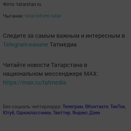
Фото: tatarstan.ru
Чыганак:
tatar-inform.tatar
Следите за самым важным и интересным в
Telegram-канале
Татмедиа
Читайте новости Татарстана в
национальном мессенджере MАХ:
https://max.ru/tatmedia
Без социаль челтәрләрдә:
Телеграм
,
ВКонтакте
,
ТикТок
,
Ютуб
,
Одноклассники
,
Твиттер
,
Яндекс.Дзен