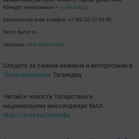
Конкурс нигезләмәсе —
сылтамада
.
Белешмәләр өчен телефон: +7 (84-32) 37-59-39.​
Фото: dumrt.ru
Чыганак:
tatar-inform.tatar
Следите за самым важным и интересным в
Telegram-канале
Татмедиа
Читайте новости Татарстана в
национальном мессенджере MАХ:
https://max.ru/tatmedia