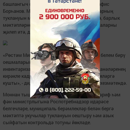
башлангыч сыйныф укучысы укый, диде Рафис
Борһанов. Мәктәпләрнең төп өлеше укучыларның
туклануын мөстәкыйль рәвештә тәэмин итә, барлык
мәктәпләрнең тагын 15 проценты чит оешмаларны
җәлеп итә, дип аныклады ул.
«Рөстәм Миңнеханов бер ай эчендә гомуми белем бирү
оешмаларының туклану урыннарын
инвентаризацияләргә, шулай ук мәктәп ашханәләренең
кирәкле кадрлар белән тәэмин ителешен бәяләргә
кушты», - диделәр ТР Президенты матбугат хезмәтендә.
Моннан тыш, республика җитәкчесе ТР Мәгариф һәм
фән министрлыгына Роспотребнадзор идарәсе
белгечләре, муниципаль берәмлекләр белән бергә
мәктәптә укучылар туклануын оештыру һәм азык
сыйфатын контрольдә тотуны йөкләде.