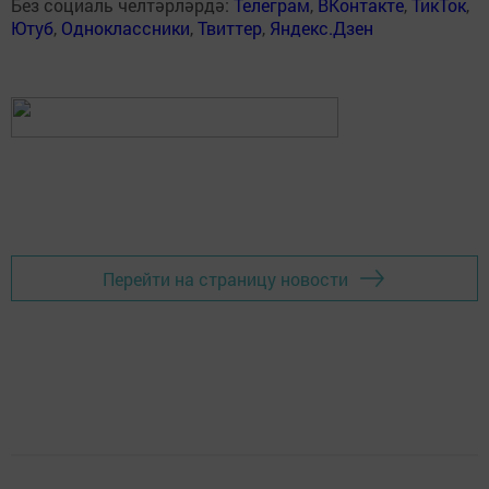
Без социаль челтәрләрдә:
Телеграм
,
ВКонтакте
,
ТикТок
,
Ютуб
,
Одноклассники
,
Твиттер
,
Яндекс.Дзен
Перейти на страницу новости