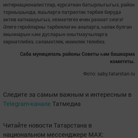
интернационалистлар, күрсәткән батырлыгыгыз, район
тормышында, яшьләргә патриотик тәрбия бирүдә
актив катнашуыгыз, хезмәтегез өчен рәхмәт сезгә!
Әлеге геройларны тәрбияләгән аналарга, һәлак булган
якыннарын һәм дусларын онытмаучыларга
хөрмәтлибез, сәламәтлек, иминлек телибез.
Саба муниципаль районы Советы һәм башкарма
комитеты.
Фото: saby.tatarstan.ru
Следите за самым важным и интересным в
Telegram-канале
Татмедиа
Читайте новости Татарстана в
национальном мессенджере MАХ: