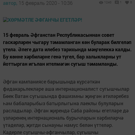
автор,
15 февраль 2020 - 10:36
1240
1
0
15 февраль Әфганстан Республикасыннан совет
гаскәрләрен чыгару тәмамланган көн буларак билгеләп
үтелә. Әлеге дата илебез тарихында мәңгелеккә калды.
Бу көнне хәрбиләрне генә түгел, бар халыкларны ут
йоттырган игълан ителмәгән сугыш тәмамланды.
Әфган кампаниясе барышында күрсәткән
фидакарьлекләре аша интернационалист сугышчылар
Бөек Ватан сугышында фашизмны җиңгән әтиләребез
һәм бабаларыбыз батырлыгына лаеклы булуларын
расладылар. Әфган җирендә Саба районы егетләре дә
үзләренең интернациональ бурычларын хәрбиләрчә
үтәделәр, җитди сынауны намус белән үттеләр.
Кадерле сугышчы-әфганчылар, сугышчы