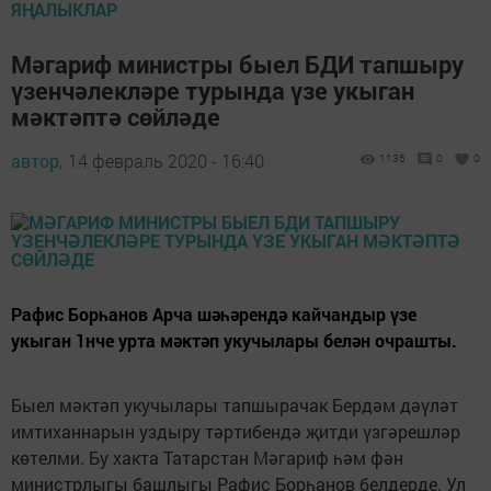
ЯҢАЛЫКЛАР
Мәгариф министры быел БДИ тапшыру
үзенчәлекләре турында үзе укыган
мәктәптә сөйләде
автор,
14 февраль 2020 - 16:40
1135
0
0
Рафис Борһанов Арча шәһәрендә кайчандыр үзе
укыган 1нче урта мәктәп укучылары белән очрашты.
Быел мәктәп укучылары тапшырачак Бердәм дәүләт
имтиханнарын уздыру тәртибендә җитди үзгәрешләр
көтелми. Бу хакта Татарстан Мәгариф һәм фән
министрлыгы башлыгы Рафис Борһанов белдерде. Ул