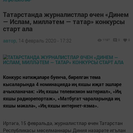
Татарстанда журналистлар өчен «Динем
— Ислам, милләтем — татар» конкурсы
старт ала
автор,
14 февраль 2020 - 17:32
1197
0
0
Конкурс нәтиҗәләре буенча, бирелгән тема
кысаларында 4 номинациядә иң яхшы иҗат эшләре
ачыкланачак: «Иң яхшы телевизион материал», «Иң
яхшы радиорепортаж», «Матбугат чараларында иң
яхшы мәкалә», «Иң яхшы интернет-язма».
Иртәгә, 15 февральдә, журналистлар өчен Татарстан
Республикасы мөселманнары Диния нәзарәте игълан