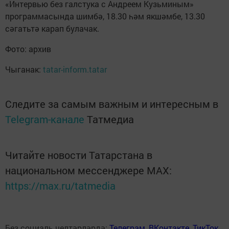
«Интервью без галстука с Андреем Кузьминым»
программасында шимбә, 18.30 һәм якшәмбе, 13.30
сәгатьтә карап булачак.
Фото: архив
Чыганак:
tatar-inform.tatar
Следите за самым важным и интересным в
Telegram-канале
Татмедиа
Читайте новости Татарстана в
национальном мессенджере MАХ:
https://max.ru/tatmedia
Без социаль челтәрләрдә:
Телеграм
,
ВКонтакте
,
ТикТок
,