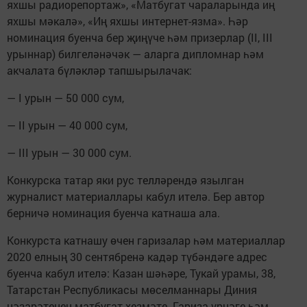
яхшы радиорепортаж», «Матбугат чараларында иң
яхшы мәкалә», «Иң яхшы интернет-язма». Һәр
номинация буенча бер җиңүче һәм призерлар (II, III
урыннар) билгеләнәчәк — аларга дипломнар һәм
акчалата бүләкләр тапшырылачак:
— I урын — 50 000 сум,
— II урын — 40 000 сум,
— III урын — 30 000 сум.
Конкурска татар яки рус телләрендә язылган
журналист материаллары кабул ителә. Бер автор
берничә номинация буенча катнаша ала.
Конкурста катнашу өчен гаризалар һәм материаллар
2020 елның 30 сентябренә кадәр түбәндәге адрес
буенча кабул ителә: Казан шәһәре, Тукай урамы, 38,
Татарстан Республикасы мөселманнары Диния
нәзарәтенең матбугат хезмәте. Гариза үрнәге һәм