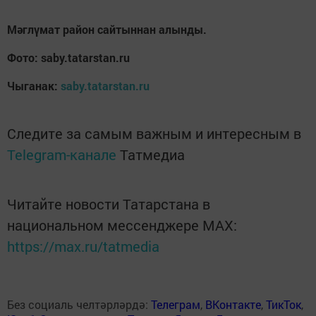
Мәглүмат район сайтыннан алынды.
Фото: saby.tatarstan.ru
Чыганак:
saby.tatarstan.ru
Следите за самым важным и интересным в
Telegram-канале
Татмедиа
Читайте новости Татарстана в
национальном мессенджере MАХ:
https://max.ru/tatmedia
Без социаль челтәрләрдә:
Телеграм
,
ВКонтакте
,
ТикТок
,