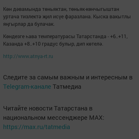
Көн дәвамында төньяктан, төньяк-көнчыгыштан
уртача тизлектә җил исүе фаразлана. Кыска вакытлы
яңгырлар да булачак.
Көндезге һава температурасы Татарстанда - +6..+11,
Казанда +8..+10 градус булыр, дип көтелә.
http://www.atnya-rt.ru
Следите за самым важным и интересным в
Telegram-канале
Татмедиа
Читайте новости Татарстана в
национальном мессенджере MАХ:
https://max.ru/tatmedia