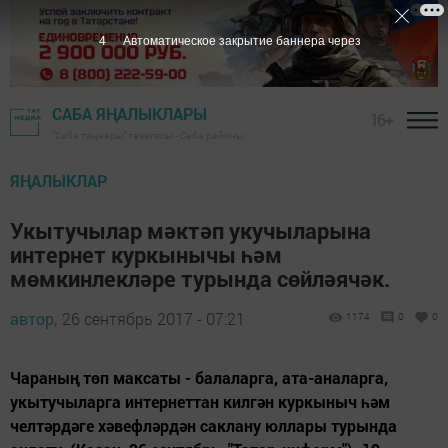
3
Автоматическое закрытие баннера через
САБА ЯҢАЛЫКЛАРЫ
16+
"Саба таңнары" газетасы - Саба районы
ЯҢАЛЫКЛАР
Укытучылар мәктәп укучыларына
интернет куркынычы һәм
мөмкинлекләре турында сөйләячәк.
автор,
26 сентябрь 2017 - 07:21
1174
0
0
Чараның төп максаты - балаларга, ата-аналарга,
укытучыларга интернеттан килгән куркыныч һәм
челтәрдәге хәвефләрдән саклану юллары турында