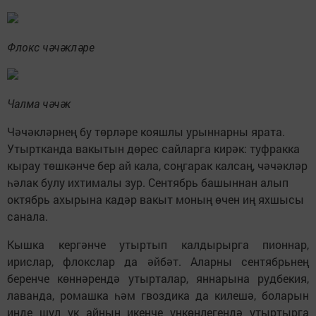
Флокс чәчәкләре
Чалма чәчәк
Чәчәкләрнең бу төрләре кояшлы урыннарны ярата.
Утыртканда вакытын дөрес сайларга кирәк: туфракка
кырау төшкәнче бер ай кала, соңгарак калсаң, чәчәкләр
һәлак булу ихтималы зур. Сентябрь башыннан алып
октябрь ахырына кадәр вакыт моның өчен иң яхшысы
санала.
Кышка кергәнче утыртып калдырырга пионнар,
ирислар, флокслар да әйбәт. Аларны сентябрьнең
беренче көннәрендә утырталар, яннарына рудбекия,
лаванда, ромашка һәм гвоздика да килешә, боларын
инде шул ук айның икенче ункөнлегендә утыртырга