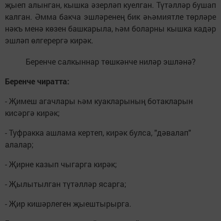
җыеп алынган, кышка әзерләп куелган. Түтәлләр бушап
калган. Әмма бакча эшләренең бик әһәмиятле төрләре
нәкъ менә көзен башкарыла, һәм боларны кышка кадәр
эшләп өлгерергә кирәк.
Беренче салкыннар төшкәнче ниләр эшләнә?
Беренче чиратта:
- Җимеш агачлары һәм куакларының ботакларын
кисәргә кирәк;
- Туфракка ашлама кертеп, кирәк булса, "дәвалап"
алалар;
- Җирне казып чыгарга кирәк;
- Җылытылган түтәлләр ясарга;
- Җир кишәрлеген җыештырырга.