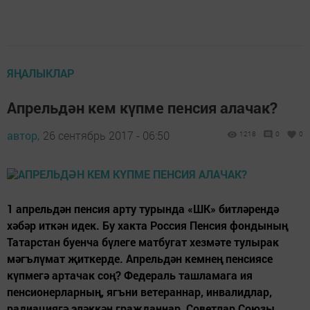
ЯҢАЛЫКЛАР
Апрельдән кем күпме пенсия алачак?
автор,
26 сентябрь 2017 - 06:50
1218
0
0
1 апрельдән пенсия арту турында «ШК» битләрендә
хәбәр иткән идек. Бу хакта ­Россия Пенсия фондының
Татарстан буенча бүлеге матбугат хезмәте тулырак
мәгълүмат җиткерде. Апрельдән кемнең пенсиясе
күпмегә артачак соң? Федераль ташламага ия
пенсионерларның, ягъни ветераннар, инвалидлар,
радиациягә эләккән гражданнар, Советлар Союзы