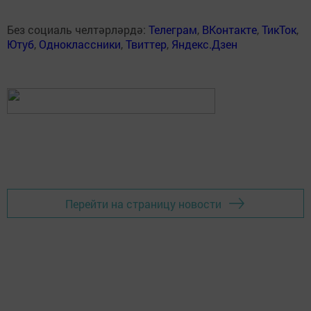
Без социаль челтәрләрдә:
Телеграм
,
ВКонтакте
,
ТикТок
,
Ютуб
,
Одноклассники
,
Твиттер
,
Яндекс.Дзен
Перейти на страницу новости