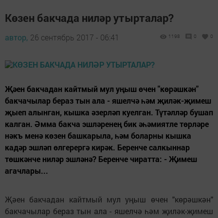
Көзен бакчада ниләр утырталар?
автор,
26 сентябрь 2017 - 06:41
1198
0
0
Җәен бакчадан кайтмый мул уңыш өчен "көрәшкән"
бакчачылар бераз тын ала - яшелчә һәм җиләк-җимеш
җыеп алынган, кышка әзерләп куелган. Түтәлләр бушап
калган. Әмма бакча эшләренең бик әһәмиятле төрләре
нәкъ менә көзен башкарыла, һәм боларны кышка
кадәр эшләп өлгерергә кирәк. Беренче салкыннар
төшкәнче ниләр эшләнә? Беренче чиратта: - Җимеш
агачлары...
Җәен бакчадан кайтмый мул уңыш өчен "көрәшкән"
бакчачылар бераз тын ала - яшелчә һәм җиләк-җимеш