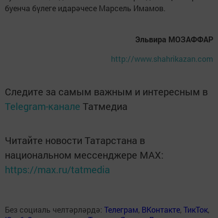
буенча бүлеге идарәчесе Марсель Имамов.
Эльвира МОЗАФФАР
http://www.shahrikazan.com
Следите за самым важным и интересным в
Telegram-канале
Татмедиа
Читайте новости Татарстана в
национальном мессенджере MАХ:
https://max.ru/tatmedia
Без социаль челтәрләрдә:
Телеграм
,
ВКонтакте
,
ТикТок
,