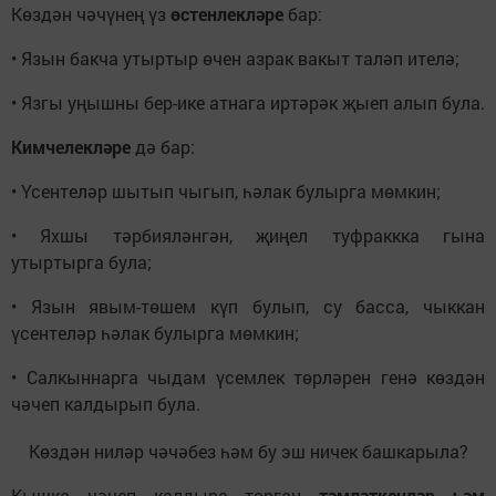
Көздән чәчүнең үз
өстенлекләре
бар:
• Язын бакча утыртыр өчен азрак вакыт таләп ителә;
• Язгы уңышны бер-ике атнага иртәрәк җыеп алып була.
Кимчелекләре
дә бар:
• Үсентеләр шытып чыгып, һәлак булырга мөмкин;
• Яхшы тәрбияләнгән, җиңел туфраккка гына
утыртырга була;
• Язын явым-төшем күп булып, су басса, чыккан
үсентеләр һәлак булырга мөмкин;
• Салкыннарга чыдам үсемлек төрләрен генә көздән
чәчеп калдырып була.
Көздән ниләр чәчәбез һәм бу эш ничек башкарыла?
Кышка чәчеп калдыра торган
тәмләткечләр һәм