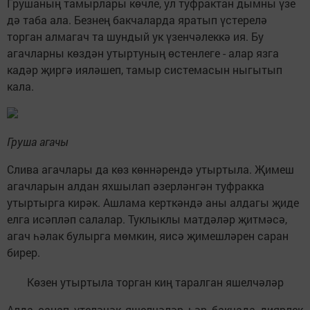
Грушаның тамырлары көчле, ул туфрактан дымны үзе
дә таба ала. Безнең бакчаларда яратып үстерелә
торган алмагач та шундый ук үзенчәлеккә ия. Бу
агачларны көздән утыртуның өстенлеге - алар язга
кадәр җиргә ияләшеп, тамыр системасын ныгытып
кала.
Груша агачы
Слива агачлары да көз көннәрендә утыртыла. Җимеш
агачларын алдан яхшылап әзерләнгән туфракка
утыртырга кирәк. Ашлама керткәндә аны алдагы җиде
елга исәпләп салалар. Туклыклы матдәләр җитмәсә,
агач һәлак булырга мөмкин, яисә җимешләрен саран
бирер.
Көзен утыртыла торган киң таралган яшелчәләр
Алда санап үтеләчәк яшелчәләр һәр бакчада диярлек