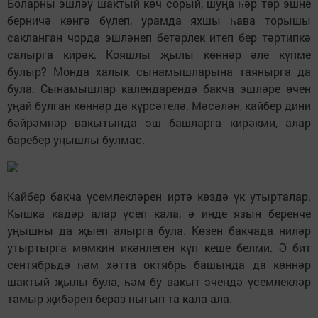
Боларны эшләү шактый көч сорый, шуңа һәр төр эшне
берничә көнгә бүлеп, урамда яхшы һава торышы
сакланган чорда эшләнеп бетәрлек итеп бер тәртипкә
салырга кирәк. Кояшлы җылы көннәр әле күпме
булыр? Монда халык сынамышларына таянырга да
була. Сынамышлар календарендә бакча эшләре өчен
уңай булган көннәр дә күрсәтелә. Мәсәлән, кайбер дини
бәйрәмнәр вакытында эш башларга кирәкми, алар
баребер уңышлы булмас.
Кайбер бакча үсемлекләрен иртә көздә үк утырталар.
Кышка кадәр алар үсеп кала, ә инде язын беренче
уңышны да җыеп алырга була. Көзен бакчада ниләр
утыртырга мөмкин икәнлеген күп кеше белми. Ә бит
сентябрьдә һәм хәтта октябрь башында да көннәр
шактый җылы була, һәм бу вакыт эчендә үсемлекләр
тамыр җибәреп бераз ныгып та кала ала.