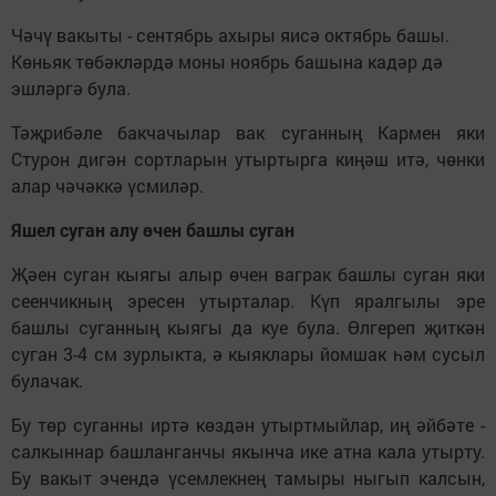
Чәчү вакыты - сентябрь ахыры яисә октябрь башы.
Көньяк төбәкләрдә моны ноябрь башына кадәр дә
эшләргә була.
Тәҗрибәле бакчачылар вак суганның Кармен яки
Стурон дигән сортларын утыртырга киңәш итә, чөнки
алар чәчәккә үсмиләр.
Яшел суган алу өчен башлы суган
Җәен суган кыягы алыр өчен ваграк башлы суган яки
сеенчикның эресен утырталар. Күп яралгылы эре
башлы суганның кыягы да куе була. Өлгереп җиткән
суган 3-4 см зурлыкта, ә кыяклары йомшак һәм сусыл
булачак.
Бу төр суганны иртә көздән утыртмыйлар, иң әйбәте -
салкыннар башланганчы якынча ике атна кала утырту.
Бу вакыт эчендә үсемлекнең тамыры ныгып калсын,