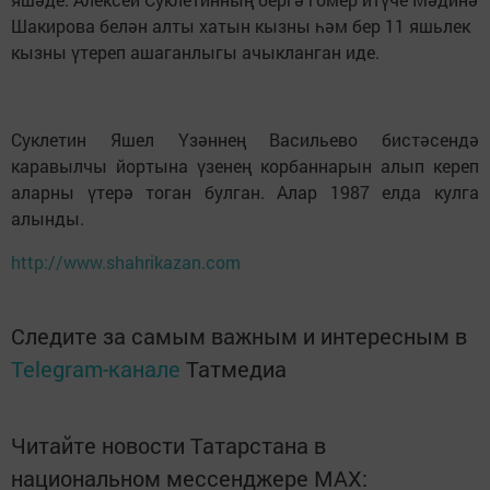
Шакирова белән алты хатын кызны һәм бер 11 яшьлек
кызны үтереп ашаганлыгы ачыкланган иде.
Суклетин Яшел Үзәннең Васильево бистәсендә
каравылчы йортына үзенең корбаннарын алып кереп
аларны үтерә тоган булган. Алар 1987 елда кулга
алынды.
http://www.shahrikazan.com
Следите за самым важным и интересным в
Telegram-канале
Татмедиа
Читайте новости Татарстана в
национальном мессенджере MАХ: