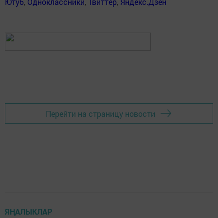
Ютуб
,
Одноклассники
,
Твиттер
,
Яндекс.Дзен
Перейти на страницу новости
ЯҢАЛЫКЛАР