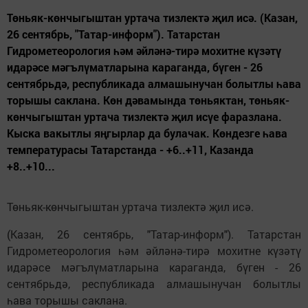
Төньяк-көнчыгыштан уртача тизлектә җил исә. (Казан,
26 сентябрь, "Татар-информ"). Татарстан
Гидрометеорология һәм әйләнә-тирә мохитне күзәтү
идарәсе мәгълүматларына караганда, бүген - 26
сентябрьдә, республикада алмашынучан болытлы һава
торышы саклана. Көн дәвамында төньяктан, төньяк-
көнчыгыштан уртача тизлектә җил исүе фаразлана.
Кыска вакытлы яңгырлар да булачак. Көндезге һава
температурасы Татарстанда - +6..+11, Казанда
+8..+10...
Төньяк-көнчыгыштан уртача тизлектә җил исә.
(Казан, 26 сентябрь, "Татар-информ"). Татарстан
Гидрометеорология һәм әйләнә-тирә мохитне күзәтү
идарәсе мәгълүматларына караганда, бүген - 26
сентябрьдә, республикада алмашынучан болытлы
һава торышы саклана.