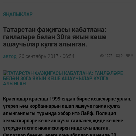
ЯҢАЛЫКЛАР
Татарстан фаҗигасы кабатлана:
гаиләләре белән 30га якын кеше
ашаучылар кулга алынган.
автор,
26 сентябрь 2017 - 06:54
1267
0
0
Краснодар краенда 1999 елдан бирле кешеләрне урлап,
үтереп һәм корбаннарын ашап яшәүче гаилә кулга
алынганлыгы турында хәбәр итә Лайф. Полиция
хезмәткәрләре кеше ашаучы гаиләнең җиде кешене
үтерүдә гаепле икәнлекләрен инде ачыклаган.
Фаразлар буенча, әлеге каннибаллар кимендә 30