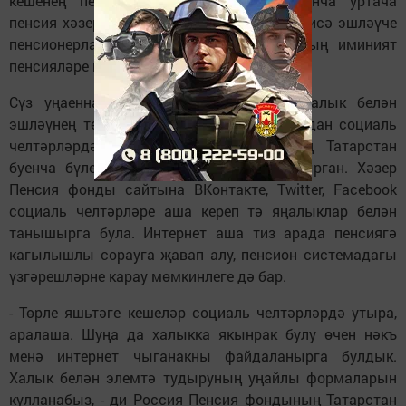
кешенең пенсиясе артты. Картлык буенча уртача
пенсия хәзер 12 300 сум булды. Августта исә эшләүче
пенсионерларны да яңалык көтә, аларның иминият
пенсияләре индексацияләнәчәк.
Сүз уңаеннан, Россия Пенсия фонды халык белән
эшләүнең төрле юлларын эзли, шул уңайдан социаль
челтәрләрдә Россия Пенсия фондының Татарстан
буенча бүлеге үз интернет-блогын булдырган. Хәзер
Пенсия фонды сайтына ВКонтакте, Twitter, Facebook
социаль челтәрләре аша кереп тә яңалыклар белән
танышырга була. Интернет аша тиз арада пенсиягә
кагылышлы сорауга җавап алу, пенсион системадагы
үзгәрешләрне карау мөмкинлеге дә бар.
- Төрле яшьтәге кешеләр социаль челтәрләрдә утыра,
аралаша. Шуңа да халыкка якынрак булу өчен нәкъ
менә интернет чыганакны файдаланырга булдык.
Халык белән элемтә тудыруның уңайлы формаларын
кулланабыз, - ди Россия ­Пенсия фондының Татарстан