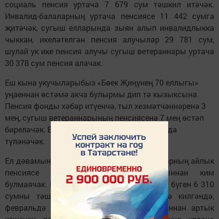
социаль пенсия уртача 7 679 сум тәшкил итәчәк.
Инвалид-балаларның уртача пенсиясе 11 442 сумга
җитәчәк, сугыш елларында зыян алып инвалидлыкка
чыккан, икеләтелгән ­пенсия алучылар 29 781 сум,
шулай ук ике пенсия алучы сугыш ветераннары уртача
30 378 сум пенсия алачак.
Еш кына укучыларыбыз «Бөек Җиңүнең 70 еллыгы»
уңаеннан өстәмә акча булырмы дип тә кызыксына.
Пенсия фонды хәбәр итүенчә, тыл хезмәтчәннәренә 3
мең, сугыш ветеран­нарының ­пенсиясенә 7 мең өстәп
бире­лә­чәк. Бу акчалар апрель-май айларында
түләнәчәк.
Ел дәвамында Татарстандагы пенсионерларның айлык
пенсиясе төбәктәге яшәү минимумыннан ким
булмаячак. Безнең республикада ул сумма бүген 6 310
сумны тәшкил итә. Иминият ­пенсиясенә килгәндә,
февральдә Татарстан буенча бер миллионнан артык