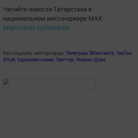
Читайте новости Татарстана в
национальном мессенджере MАХ:
https://max.ru/tatmedia
Без социаль челтәрләрдә:
Телеграм
,
ВКонтакте
,
ТикТок
,
Ютуб
,
Одноклассники
,
Твиттер
,
Яндекс.Дзен