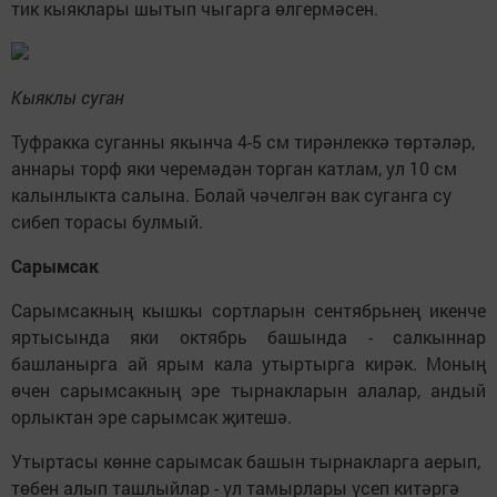
тик кыяклары шытып чыгарга өлгермәсен.
Кыяклы суган
Туфракка суганны якынча 4-5 см тирәнлеккә төртәләр,
аннары торф яки черемәдән торган катлам, ул 10 см
калынлыкта салына. Болай чәчелгән вак суганга су
сибеп торасы булмый.
Сарымсак
Сарымсакның кышкы сортларын сентябрьнең икенче
яртысында яки октябрь башында - салкыннар
башланырга ай ярым кала утыртырга кирәк. Моның
өчен сарымсакның эре тырнакларын алалар, андый
орлыктан эре сарымсак җитешә.
Утыртасы көнне сарымсак башын тырнакларга аерып,
төбен алып ташлыйлар - ул тамырлары үсеп китәргә