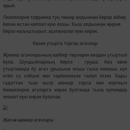
ярый.
Лилияләрне туфракка туң төшәр алдыннан берәр әйбер
белән өстән каплап кую яхшы. Кыш алдыннан җирне
бераз казыштырып, ашламалап кую кирәк.
Көзен утырта торган агачлар
Җимеш агачларының кайбер төрләрен көздән утыртып
була. Шундыйларның берсе - груша. Көз көне
утыртканда бу агач урынына яхшы гына ияләшә, күп
итеп су сибүне яки тәрбияләүне таләп итми. Бары
гадәттән тыш кызу көннәр торса яки корткыч
бөҗәкләрне агуларга кирәк булганда гына күпмедер
хезмәт кую кирәк булачак.
Җиләк-җимеш агачлары