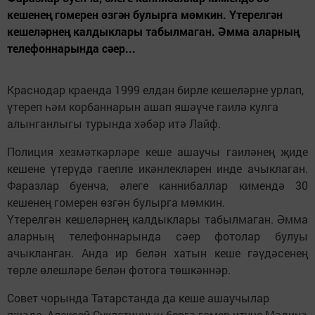
кешенең гомерен өзгән булырга мөмкин. Үтерелгән
кешеләрнең калдыклары табылмаган. Әмма аларның
телефоннарында сәер...
Краснодар краенда 1999 елдан бирле кешеләрне урлап,
үтереп һәм корбаннарын ашап яшәүче гаилә кулга
алынганлыгы турында хәбәр итә Лайф.
Полиция хезмәткәрләре кеше ашаучы гаиләнең җиде
кешене үтерүдә гаепле икәнлекләрен инде ачыклаган.
Фаразлар буенча, әлеге каннибаллар кимендә 30
кешенең гомерен өзгән булырга мөмкин.
Үтерелгән кешеләрнең калдыклары табылмаган. Әмма
аларның телефоннарында сәер фотолар булуы
ачыкланган. Анда ир белән хатын кеше гәүдәсенең
төрле өлешләре белән фотога төшкәннәр.
Совет чорында Татарстанда да кеше ашаучылар
яшәде. Алексей Суклетинның бергә гомер итүче Мәдинә