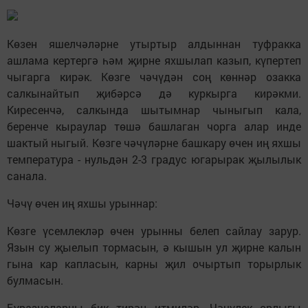
Көзен яшелчәләрне утыртыр алдыннан туфракка
ашлама кертергә һәм җирне яхшылап казып, күпертеп
чыгарга кирәк. Көзге чәчүдән соң көннәр озакка
салкынайтып җибәрсә дә куркырга кирәкми.
Киресенчә, салкында шытымнар чыныгып кала,
беренче кыраулар төшә башлаган чорга алар инде
шактый ныгый. Көзге чәчүләрне башкару өчен иң яхшы
температура - нульдән 2-3 градус югарырак җылылык
санала.
Чәчү өчен иң яхшы урыннар:
Көзге үсемлекләр өчен урынны белеп сайлау зарур.
Язын су җыелып тормасын, ә кышын ул җирне калын
гына кар капласын, карны җил очыртып торырлык
булмасын.
Буразналарны бик тирән итмиләр. Чәчүлек орлыгы