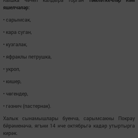
яшелчәләр:
• сарымсак,
• кара суган,
• кузгалак,
• яфраклы петрушка,
• укроп,
• кишер,
• чөгендер,
• гәзнич (пастернак).
Халык сынамышлары буенча, сарымсакны Покрау
бйрәменәчә, ягъни 14 нче октябрьгә кадәр утыртырга
кирәк.