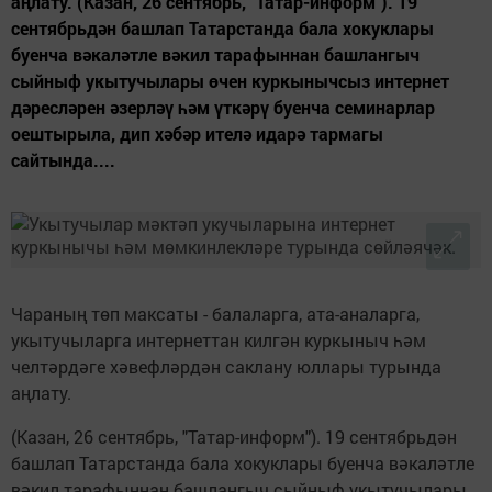
аңлату. (Казан, 26 сентябрь, "Татар-информ"). 19
сентябрьдән башлап Татарстанда бала хокуклары
буенча вәкаләтле вәкил тарафыннан башлангыч
сыйныф укытучылары өчен куркынычсыз интернет
дәресләрен әзерләү һәм үткәрү буенча семинарлар
оештырыла, дип хәбәр ителә идарә тармагы
сайтында....
Чараның төп максаты - балаларга, ата-аналарга,
укытучыларга интернеттан килгән куркыныч һәм
челтәрдәге хәвефләрдән саклану юллары турында
аңлату.
(Казан, 26 сентябрь, "Татар-информ"). 19 сентябрьдән
башлап Татарстанда бала хокуклары буенча вәкаләтле
вәкил тарафыннан башлангыч сыйныф укытучылары