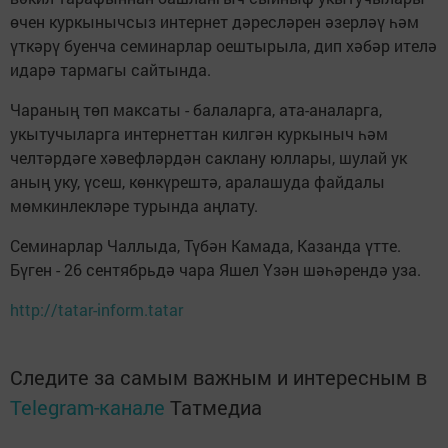
өчен куркынычсыз интернет дәресләрен әзерләү һәм
үткәрү буенча семинарлар оештырыла, дип хәбәр ителә
идарә тармагы сайтында.
Чараның төп максаты - балаларга, ата-аналарга,
укытучыларга интернеттан килгән куркыныч һәм
челтәрдәге хәвефләрдән саклану юллары, шулай ук
аның уку, үсеш, көнкүрештә, аралашуда файдалы
мөмкинлекләре турында аңлату.
Семинарлар Чаллыда, Түбән Камада, Казанда үтте.
Бүген - 26 сентябрьдә чара Яшел Үзән шәһәрендә уза.
http://tatar-inform.tatar
Следите за самым важным и интересным в
Telegram-канале
Татмедиа