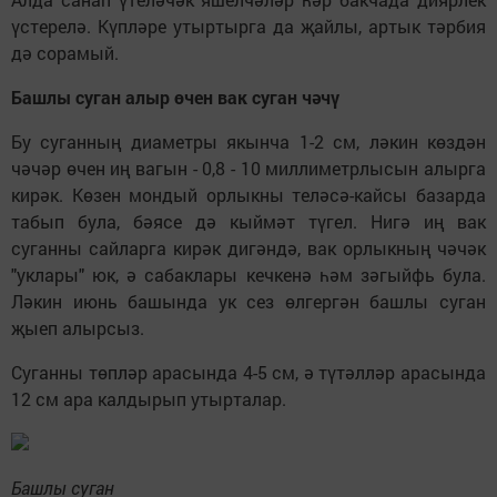
үстерелә. Күпләре утыртырга да җайлы, артык тәрбия
дә сорамый.
Башлы суган алыр өчен вак суган чәчү
Бу суганның диаметры якынча 1-2 см, ләкин көздән
чәчәр өчен иң вагын - 0,8 - 10 миллиметрлысын алырга
кирәк. Көзен мондый орлыкны теләсә-кайсы базарда
табып була, бәясе дә кыймәт түгел. Нигә иң вак
суганны сайларга кирәк дигәндә, вак орлыкның чәчәк
"уклары" юк, ә сабаклары кечкенә һәм зәгыйфь була.
Ләкин июнь башында ук сез өлгергән башлы суган
җыеп алырсыз.
Суганны төпләр арасында 4-5 см, ә түтәлләр арасында
12 см ара калдырып утырталар.
Башлы суган