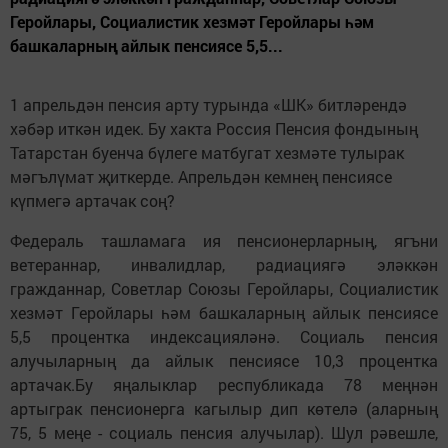
Геройлары, Социалистик хезмәт Геройлары һәм
башкаларның айлык пенсиясе 5,5...
1 апрельдән пенсия арту турында «ШК» битләрендә
хәбәр иткән идек. Бу хакта ­Россия Пенсия фондының
Татарстан буенча бүлеге матбугат хезмәте тулырак
мәгълүмат җиткерде. Апрельдән кемнең пенсиясе
күпмегә артачак соң?
Федераль ташламага ия пенсионерларның, ягъни
ветераннар, инвалидлар, радиациягә эләккән
гражданнар, Советлар Союзы Геройлары, Социалистик
хезмәт Геройлары һәм башкаларның айлык пенсиясе
5,5 процентка индексацияләнә. Социаль пенсия
алучыларның да айлык пенсиясе 10,3 процентка
артачак.Бу яңалыклар республикада 78 меңнән
артыграк пенсионерга кагылыр дип көтелә (аларның
75, 5 меңе - социаль пенсия алучылар). Шул рәвешле,