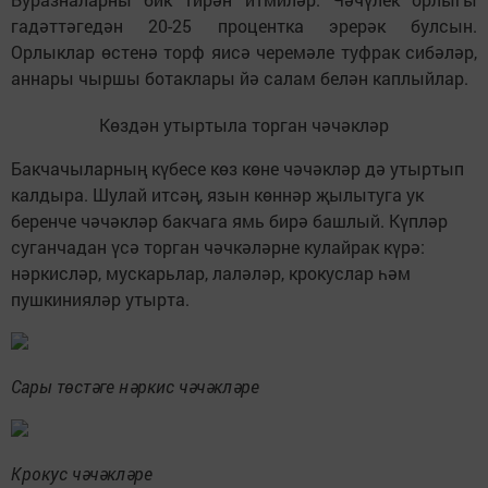
гадәттәгедән 20-25 процентка эрерәк булсын.
Орлыклар өстенә торф яисә черемәле туфрак сибәләр,
аннары чыршы ботаклары йә салам белән каплыйлар.
Көздән утыртыла торган чәчәкләр
Бакчачыларның күбесе көз көне чәчәкләр дә утыртып
калдыра. Шулай итсәң, язын көннәр җылытуга ук
беренче чәчәкләр бакчага ямь бирә башлый. Күпләр
суганчадан үсә торган чәчкәләрне кулайрак күрә:
нәркисләр, мускарьлар, лаләләр, крокуслар һәм
пушкинияләр утырта.
Сары төстәге нәркис чәчәкләре
Крокус чәчәкләре