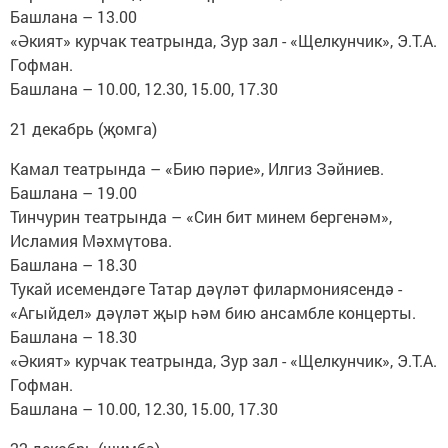
Башлана – 13.00
«Әкият» курчак театрында, Зур зал - «Щелкунчик», Э.Т.А.
Гофман.
Башлана – 10.00, 12.30, 15.00, 17.30
21 декабрь (җомга)
Камал театрында – «Бию пәрие», Илгиз Зәйниев.
Башлана – 19.00
Тинчурин театрында – «Син бит минем бергенәм»,
Исламия Мәхмүтова.
Башлана – 18.30
Тукай исемендәге Татар дәүләт филармониясендә -
«Агыйдел» дәүләт җыр һәм бию ансамбле концерты.
Башлана – 18.30
«Әкият» курчак театрында, Зур зал - «Щелкунчик», Э.Т.А.
Гофман.
Башлана – 10.00, 12.30, 15.00, 17.30