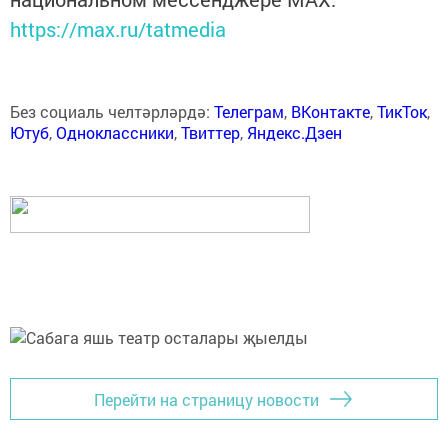
https://max.ru/tatmedia
Без социаль челтәрләрдә:
Телеграм
,
ВКонтакте
,
ТикТок
,
Ютуб
,
Одноклассники
,
Твиттер
,
Яндекс.Дзен
Перейти на страницу новости