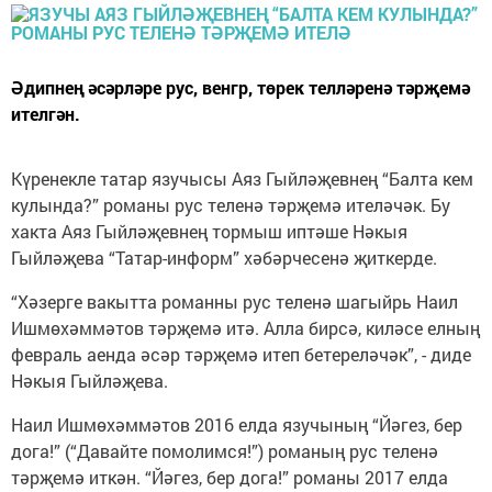
Әдипнең әсәрләре рус, венгр, төрек телләренә тәрҗемә
ителгән.
Күренекле татар язучысы Аяз Гыйләҗевнең “Балта кем
кулында?” романы рус теленә тәрҗемә ителәчәк. Бу
хакта Аяз Гыйләҗевнең тормыш иптәше Нәкыя
Гыйләҗева “Татар-информ” хәбәрчесенә җиткерде.
“Хәзерге вакытта романны рус теленә шагыйрь Наил
Ишмөхәммәтов тәрҗемә итә. Алла бирсә, киләсе елның
февраль аенда әсәр тәрҗемә итеп бетереләчәк”, - диде
Нәкыя Гыйләҗева.
Наил Ишмөхәммәтов 2016 елда язучының “Йәгез, бер
дога!” (“Давайте помолимся!”) романың рус теленә
тәрҗемә иткән. “Йәгез, бер дога!” романы 2017 елда