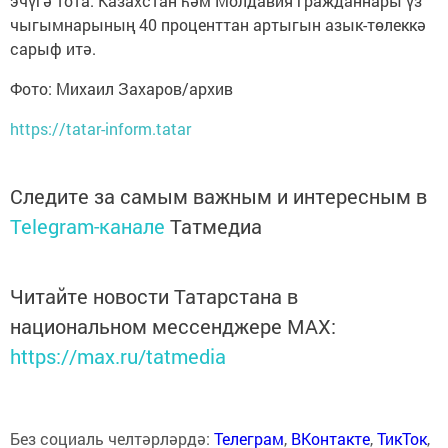
эчүгә тота. Казахстан һәм Молдавия гражданнары үз
чыгымнарының 40 проценттан артыгын азык-төлеккә
сарыф итә.
Фото: Михаил Захаров/архив
https://tatar-inform.tatar
Следите за самым важным и интересным в
Telegram-канале
Татмедиа
Читайте новости Татарстана в
национальном мессенджере MАХ:
https://max.ru/tatmedia
Без социаль челтәрләрдә:
Телеграм
,
ВКонтакте
,
ТикТок
,