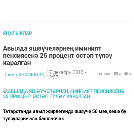
ЯҢАЛЫКЛАР
Авылда яшәүчеләрнең иминият
пенсиясенә 25 процент өстәп түләү
каралган
17 декабрь 2018 -
Ләйлә ХӘКИМОВА,
1563
0
0
12:57
Татарстанда авыл җирлегендә яшәүче 50 мең кеше бу
түләүләрне ала башлаячак.