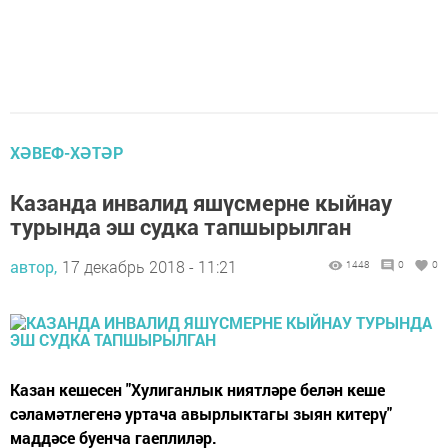
ХӘВЕФ-ХӘТӘР
Казанда инвалид яшүсмерне кыйнау
турында эш судка тапшырылган
автор,
17 декабрь 2018 - 11:21
1448
0
0
Казан кешесен "Хулиганлык ниятләре белән кеше
сәламәтлегенә уртача авырлыктагы зыян китерү"
маддәсе буенча гаеплиләр.