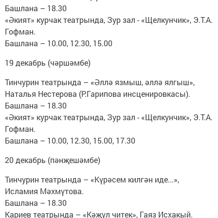
Башлана – 18.30
«Әкият» курчак театрында, Зур зал - «Щелкунчик», Э.Т.А.
Гофман.
Башлана – 10.00, 12.30, 15.00
19 декабрь (чәршәмбе)
Тинчурин театрында – «Әллә язмыш, әллә ялгыш»,
Наталья Нестерова (Р.Гарипова инсценировкасы).
Башлана – 18.30
«Әкият» курчак театрында, Зур зал - «Щелкунчик», Э.Т.А.
Гофман.
Башлана – 10.00, 12.30, 15.00, 17.30
20 декабрь (пәнҗешәмбе)
Тинчурин театрында – «Күрәсем килгән иде...»,
Исламия Мәхмүтова.
Башлана – 18.30
Кариев театрында – «Кәҗүл читек», Гаяз Исхакый.