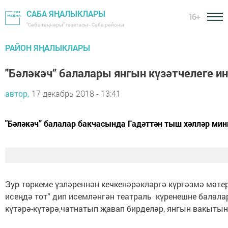
САБА ЯҢАЛЫКЛАРЫ
16+
"Саба таңнары" газетасы - Саба районы
РАЙОН ЯҢАЛЫКЛАРЫ
"Бәләкәч” балалары янгын күзәтчелеге 
автор,
17 декабрь 2018 - 13:41
"Бәләкәч” балалар бакчасында Гадәттән тыш хәлләр ми
Зур төркеме үзләреннән кечкенәрәкләргә күргәзмә мат
исеңдә тот” дип исемләнгән театраль күренешне балала
күтәрә-күтәрә,чатнатып җавап бирделәр, янгын вакыт