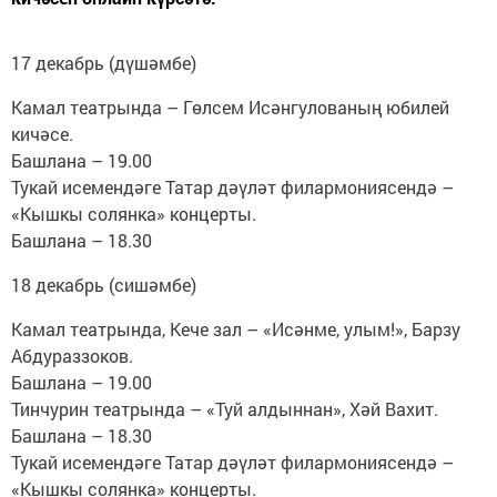
17 декабрь (дүшәмбе)
Камал театрында – Гөлсем Исәнгулованың юбилей
кичәсе.
Башлана – 19.00
Тукай исемендәге Татар дәүләт филармониясендә –
«Кышкы солянка» концерты.
Башлана – 18.30
18 декабрь (сишәмбе)
Камал театрында, Кече зал – «Исәнме, улым!», Барзу
Абдураззоков.
Башлана – 19.00
Тинчурин театрында – «Туй алдыннан», Хәй Вахит.
Башлана – 18.30
Тукай исемендәге Татар дәүләт филармониясендә –
«Кышкы солянка» концерты.