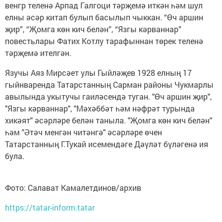
венгр теленә Арпад Галгоци тәрҗемә иткән һәм шул
елны әсәр китап булып басылып чыккан. “Өч аршин
җир”, “Җомга көн кич белән”, “Язгы кәрваннар”
повестьлары Фатих Котлу тарафыннан төрек теленә
тәрҗемә ителгән.
Язучы Аяз Мирсәет улы Гыйләҗев 1928 елның 17
гыйнваренда Татарстанның Сарман районы Чукмарлы
авылында укытучы гаиләсендә туган. "Өч аршин җир",
"Язгы кәрваннар", "Мәхәббәт һәм нәфрәт турында
хикәят" әсәрләре белән таныла. "Җомга көн кич белән"
һәм "Әтәч менгән читәнгә" әсәрләре өчен
Татарстанның Г.Тукай исемендәге Дәүләт бүләгенә ия
була.
Фото: Салават Камалетдинов/архив
https://tatar-inform.tatar