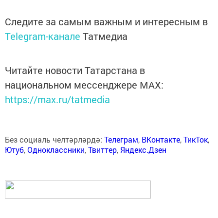
Следите за самым важным и интересным в
Telegram-канале
Татмедиа
Читайте новости Татарстана в
национальном мессенджере MАХ:
https://max.ru/tatmedia
Без социаль челтәрләрдә:
Телеграм
,
ВКонтакте
,
ТикТок
,
Ютуб
,
Одноклассники
,
Твиттер
,
Яндекс.Дзен