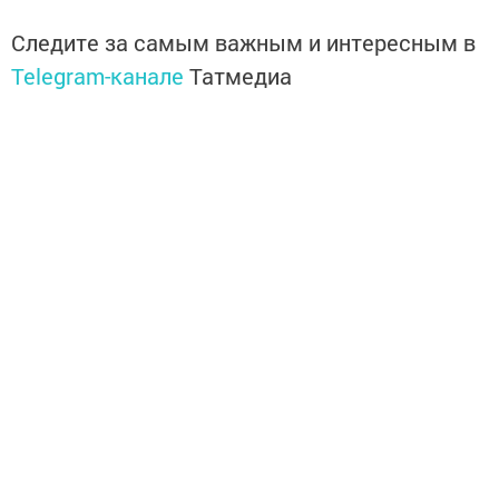
Следите за самым важным и интересным в
Telegram-канале
Татмедиа
Читайте новости Татарстана в
национальном мессенджере MАХ:
https://max.ru/tatmedia
Без социаль челтәрләрдә:
Телеграм
,
ВКонтакте
,
ТикТок
,
Ютуб
,
Одноклассники
,
Твиттер
,
Яндекс.Дзен