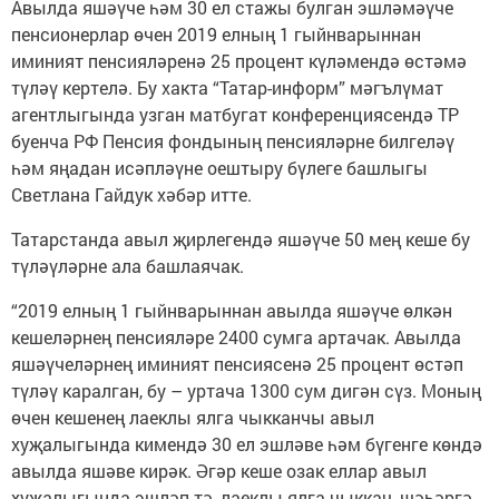
Авылда яшәүче һәм 30 ел стажы булган эшләмәүче
пенсионерлар өчен 2019 елның 1 гыйнварыннан
иминият пенсияләренә 25 процент күләмендә өстәмә
түләү кертелә. Бу хакта “Татар-информ” мәгълүмат
агентлыгында узган матбугат конференциясендә ТР
буенча РФ Пенсия фондының пенсияләрне билгеләү
һәм яңадан исәпләүне оештыру бүлеге башлыгы
Светлана Гайдук хәбәр итте.
Татарстанда авыл җирлегендә яшәүче 50 мең кеше бу
түләүләрне ала башлаячак.
“2019 елның 1 гыйнварыннан авылда яшәүче өлкән
кешеләрнең пенсияләре 2400 сумга артачак. Авылда
яшәүчеләрнең иминият пенсиясенә 25 процент өстәп
түләү каралган, бу – уртача 1300 сум дигән сүз. Моның
өчен кешенең лаеклы ялга чыкканчы авыл
хуҗалыгында кимендә 30 ел эшләве һәм бүгенге көндә
авылда яшәве кирәк. Әгәр кеше озак еллар авыл
хуҗалыгында эшләп тә, лаеклы ялга чыккач, шәһәргә