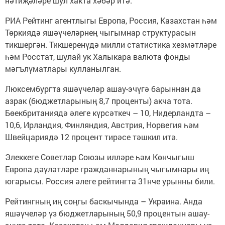
нәтиҗәләре шул хакта хәбәр итә.
РИА Рейтинг агентлыгы Европа, Россия, Казахстан һәм
Төркиядә яшәүчеләрнең чыгымнар структурасын
тикшергән. Тикшеренүдә милли статистика хезмәтләре
һәм Росстат, шулай ук Халыкара валюта фонды
мәгълүматлары кулланылган.
Люксембургта яшәүчеләр ашау-эчүгә барыннан да
азрак (бюджетларының 8,7 проценты) акча тота.
Бөекбританиядә әлеге күрсәткеч – 10, Нидерландта –
10,6, Ирландия, Финляндия, Австрия, Норвегия һәм
Швейцариядә 12 процент тирәсе тәшкил итә.
Элеккеге Советлар Союзы илләре һәм Көнчыгыш
Европа дәүләтләре гражданнарының чыгымнары иң
югарысы. Россия әлеге рейтингта 31нче урынны били.
Рейтингның иң соңгы баскычында – Украина. Анда
яшәүчеләр үз бюджетларының 50,9 процентын ашау-