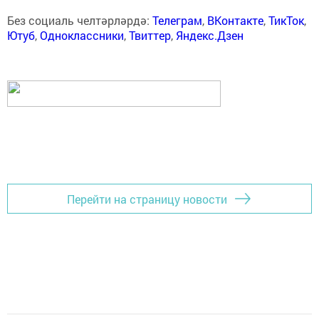
Без социаль челтәрләрдә:
Телеграм
,
ВКонтакте
,
ТикТок
,
Ютуб
,
Одноклассники
,
Твиттер
,
Яндекс.Дзен
Перейти на страницу новости