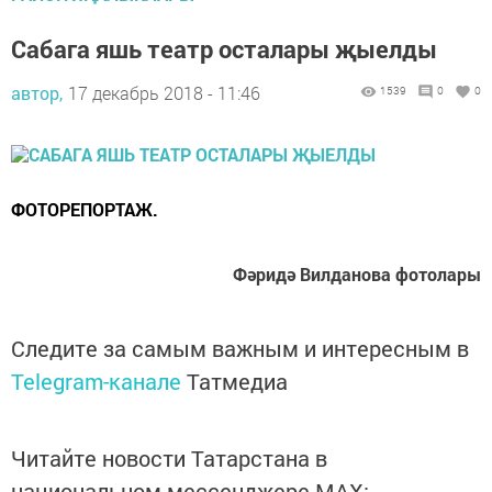
Сабага яшь театр осталары җыелды
автор,
17 декабрь 2018 - 11:46
1539
0
0
ФОТОРЕПОРТАЖ.
Фәридә Вилданова фотолары
Следите за самым важным и интересным в
Telegram-канале
Татмедиа
Читайте новости Татарстана в
национальном мессенджере MАХ: