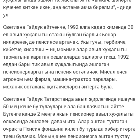
күченеп киткән икән, аңа өстәмә акча бирелми”, - диде
ул.
Светлана Гайдук әйтүенчә, 1992 елга кадәр кимендә 30
ел авыл хуҗалыгы стажы булган барлык һөнәр
ияләренең дә пенсиясе артачак. Укытучы, тәрбияче,
кибетче, хисапчы – иң мөһиме алар авыл хуҗалыгы
тармагына караган оешмаларда эшләргә тиеш. 1992
елдан бары тик авыл хуҗалыгында эшләгән
пенсионерларга гына пенсия өстәләчәк. Мисал өчен
агроном һәм ферма, машина-трактор парклары,
механик остаханә җитәкчеләрен әйтергә була.
Светлана Гайдук Татарстанда авыл җирлегендә яшәүче
50 мең кеше бу түләүләрне ала башлаячагын әйтте.
Бүгенге көндә 2 меңгә якын пенсионер авыл хуҗалыгы
өлкәсендә эшләвен дәвам итә. Алар эштән туктаган
очракта Пенсия фондына килеп бу турыда хәбәр итәргә
тиеш булачак. Моның өчен пенсионерга эштән туктау