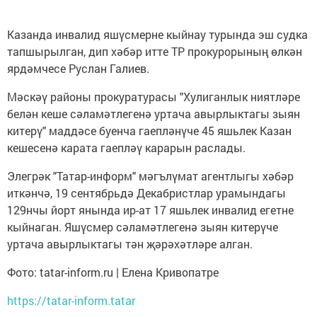
Казанда инвалид яшүсмерне кыйнау турында эш судка
тапшырылган, дип хәбәр итте ТР прокурорының өлкән
ярдәмчесе Руслан Галиев.
Мәскәү районы прокуратурасы "Хулиганлык ниятләре
белән кеше сәламәтлегенә уртача авырлыктагы зыян
китерү" маддәсе буенча гаепләнүче 45 яшьлек Казан
кешесенә карата гаепләү карарын раслады.
Элегрәк "Татар-информ" мәгълүмат агентлыгы хәбәр
иткәнчә, 19 сентябрьдә Декабристлар урамындагы
129нчы йорт янында ир-ат 17 яшьлек инвалид егетне
кыйнаган. Яшүсмер сәламәтлегенә зыян китерүче
уртача авырлыктагы тән җәрәхәтләре алган.
Фото: tatar-inform.ru | Елена Кривопатре
https://tatar-inform.tatar