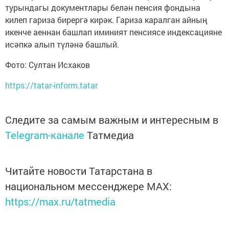
турындагы документлары белән пенсия фондына
килеп гариза бирергә кирәк. Гариза каралган айның
икенче аеннан башлап иминият пенсиясе индексацияне
исәпкә алып түләнә башлый.
Фото: Султан Исхаков
https://tatar-inform.tatar
Следите за самым важным и интересным в
Telegram-канале
Татмедиа
Читайте новости Татарстана в
национальном мессенджере MАХ:
https://max.ru/tatmedia