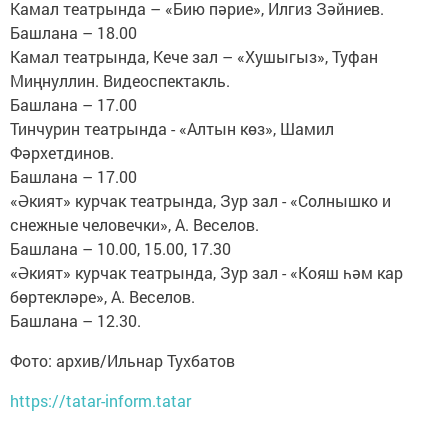
Камал театрында – «Бию пәрие», Илгиз Зәйниев.
Башлана – 18.00
Камал театрында, Кече зал – «Хушыгыз», Туфан
Миңнуллин. Видеоспектакль.
Башлана – 17.00
Тинчурин театрында - «Алтын көз», Шамил
Фәрхетдинов.
Башлана – 17.00
«Әкият» курчак театрында, Зур зал - «Солнышко и
снежные человечки», А. Веселов.
Башлана – 10.00, 15.00, 17.30
«Әкият» курчак театрында, Зур зал - «Кояш һәм кар
бөртекләре», А. Веселов.
Башлана – 12.30.
Фото: архив/Ильнар Тухбатов
https://tatar-inform.tatar