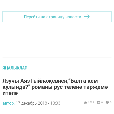
Перейти на страницу новости
ЯҢАЛЫКЛАР
Язучы Аяз Гыйләҗевнең “Балта кем
кулында?” романы рус теленә тәрҗемә
ителә
автор,
17 декабрь 2018 - 10:33
1559
0
0