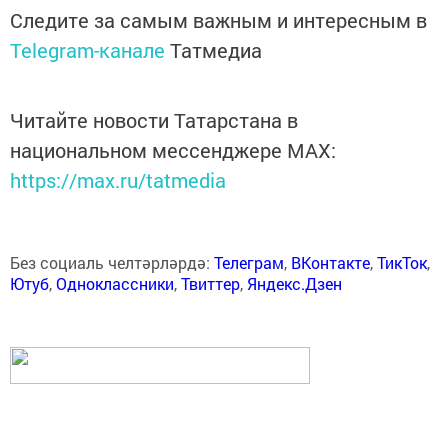
Следите за самым важным и интересным в
Telegram-канале
Татмедиа
Читайте новости Татарстана в
национальном мессенджере MАХ:
https://max.ru/tatmedia
Без социаль челтәрләрдә:
Телеграм
,
ВКонтакте
,
ТикТок
,
Ютуб
,
Одноклассники
,
Твиттер
,
Яндекс.Дзен