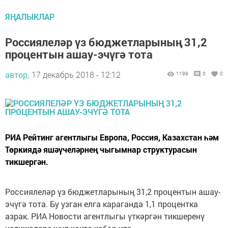
ЯҢАЛЫКЛАР
Россиялеләр үз бюджетларының 31,2
процентын ашау-эчүгә тота
автор,
17 декабрь 2018 - 12:12
1199
0
0
РИА Рейтинг агентлыгы Европа, Россия, Казахстан һәм
Төркиядә яшәүчеләрнең чыгымнар структурасын
тикшергән.
Россиялеләр үз бюджетларының 31,2 процентын ашау-
эчүгә тота. Бу узган елга караганда 1,1 процентка
азрак. РИА Новости агентлыгы үткәргән тикшеренү