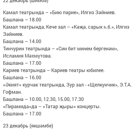
22 декабрь (шимбә)
Камал театрында – «Бию пәрие», Илгиз Зәйниев.
Башлана – 18.00
Камал театрында, Кече зал – «Кәҗә, сарык һ.б.», Илгиз
Зәйниев.
Башлана – 14.00
Тинчурин театрында – «Син бит минем бергенәм»,
Исламия Мәхмүтова.
Башлана – 17.00
Кариев театрында – Кариев театры юбилее.
Башлана – 16.00
«Әкият» курчак театрында, Зур зал - «Щелкунчик», Э.Т.А.
Гофман.
Башлана – 10.00, 12.30, 15.00, 17.30
«Пирамида»да – «Татар җыры» концерты.
Башлана – 17.00
23 декабрь (якшәмбе)