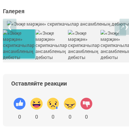
Галерея
❮
❯
Оставляйте реакции
0
0
0
0
0