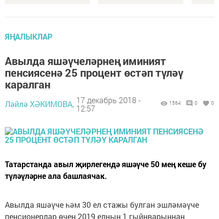
ЯҢАЛЫКЛАР
Авылда яшәүчеләрнең иминият
пенсиясенә 25 процент өстәп түләү
каралган
17 декабрь 2018 -
Ләйлә ХӘКИМОВА,
1564
0
0
12:57
Татарстанда авыл җирлегендә яшәүче 50 мең кеше бу
түләүләрне ала башлаячак.
Авылда яшәүче һәм 30 ел стажы булган эшләмәүче
пенсионерлар өчен 2019 елның 1 гыйнварыннан