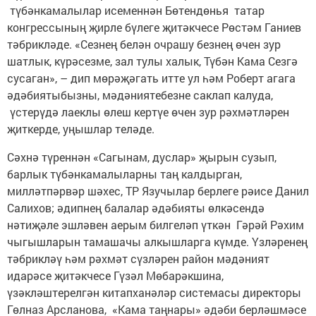
түбәнкамалылар исеменнән Бөтендөнья татар
конгрессының җирле бүлеге җитәкчесе Рөстәм Ганиев
тәбрикләде. «Сезнең белән очрашу безнең өчен зур
шатлык, күрәсезме, зал тулы халык, Түбән Кама Сезгә
сусаган», – дип мөрәҗәгать итте ул һәм Роберт агага
әдәбиятыбызны, мәдәниятебезне саклап калуда,
үстерүдә лаеклы өлеш кертүе өчен зур рәхмәтләрен
җиткерде, уңышлар теләде.
Сәхнә түреннән «Сагынам, дуслар» җырын сузып,
барлык түбәнкамалыларны таң калдырган,
милләтпәрвәр шәхес, ТР Язучылар берлеге рәисе Данил
Салихов; әдипнең балалар әдәбияты өлкәсендә
нәтиҗәле эшләвен аерым билгеләп үткән Гәрәй Рәхим
чыгышларын тамашачы алкышларга күмде. Үзләренең
тәбрикләү һәм рәхмәт сүзләрен район мәдәният
идарәсе җитәкчесе Гүзәл Мөбарәкшина,
үзәкләштерелгән китапханәләр системасы директоры
Гөлназ Арсланова, «Кама таңнары» әдәби берләшмәсе