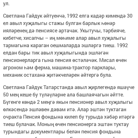
ул.
Светлана Гайдук әйтүенчә, 1992 елга кадәр кимендә 30
ел авыл хуҗалыгы стажы булган барлык һөнәр
ияләренең дә пенсиясе артачак. Укытучы, тәрбияче,
кибетче, хисапчы – иң мөһиме алар авыл хуҗалыгы
тармагына караган оешмаларда эшләргә тиеш. 1992
елдан бары тик авыл хуҗалыгында эшләгән
пенсионерларга гына пенсия өстәләчәк. Мисал өчен
агроном һәм ферма, машина-трактор парклары,
механик остаханә җитәкчеләрен әйтергә була.
Светлана Гайдук Татарстанда авыл җирлегендә яшәүче
50 мең кеше бу түләүләрне ала башлаячагын әйтте.
Бүгенге көндә 2 меңгә якын пенсионер авыл хуҗалыгы
өлкәсендә эшләвен дәвам итә. Алар эштән туктаган
очракта Пенсия фондына килеп бу турыда хәбәр итәргә
тиеш булачак. Моның өчен пенсионерга эштән туктау
турындагы документлары белән пенсия фондына