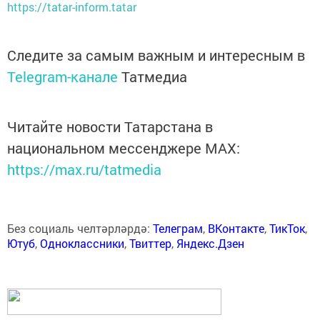
https://tatar-inform.tatar
Следите за самым важным и интересным в
Telegram-канале
Татмедиа
Читайте новости Татарстана в
национальном мессенджере MАХ:
https://max.ru/tatmedia
Без социаль челтәрләрдә:
Телеграм
,
ВКонтакте
,
ТикТок
,
Ютуб
,
Одноклассники
,
Твиттер
,
Яндекс.Дзен