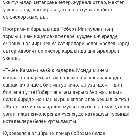
укытучылар, китапханәчеләр, журналистлар, мәктәп
укучылары, шагыйрь иҗатын яратучы әдәбият
сөючеләр җыелды.
Программа барышында Роберт Миңнуллинның
тормыш һәм иҗат сәхифәләре күздән кичерелде,
очрашу шагыйрьнең үз хатирәләре белән үрелеп барды,
автор әдәбият сөючеләр каршында шигырьләрен
укыды.
«Түбән Кама миңа бик кадерле. Монда минем
милләттәшләрем, якташларым яши; яшь чакларда
ешрак килә идек, бик матур кичәләр уза иде», – дип
билгеләп үтте Роберт ага һәм аерым бер җылылык
белән биредә моннан кырык еллап элек оешып киткән
«Җидегән чишмә» әдәби -музыкаль берләшмәсе, анда
узган иҗат кичәләрендә үзенең дә катнашуы турында
истәлекләре белән уртаклашты.
Күренекле шагыйрьне гомер бәйрәме белән