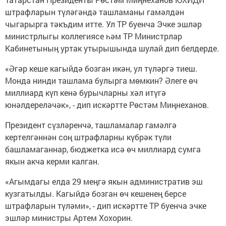
штрафларын түләгәндә ташламаны гамәлдән
чыгарырга тәкъдим итте. Ул ТР буенча Эчке эшләр
министрлыгы коллегиясе һәм ТР Министрлар
Кабинетының уртак утырышында шулай дип белдерде.
«Әгәр кеше кагыйдә бозган икән, ул түләргә тиеш.
Монда нинди ташлама булырга мөмкин? Әлеге өч
миллиард күп кенә бурычларны хәл итүгә
юнәлдереләчәк», - дип искәртте Рөстәм Миңнеханов.
Президент сүзләренчә, ташламалар гамәлгә
кертелгәннән соң штрафларны күбрәк түли
башламаганнар, бюджетка исә өч миллиард сумга
якын акча керми калган.
«Агымдагы елда 29 меңгә якын административ эш
кузгатылды. Кагыйдә бозган өч кешенең берсе
штрафларын түләми», - дип искәртте ТР буенча эчке
эшләр министры Артем Хохорин.