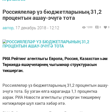
Россиялеләр үз бюджетларының 31,2
процентын ашау-эчүгә тота
автор,
17 декабрь 2018 - 12:12
1200
0
0
РИА Рейтинг агентлыгы Европа, Россия, Казахстан һәм
Төркиядә яшәүчеләрнең чыгымнар структурасын
тикшергән.
Россиялеләр үз бюджетларының 31,2 процентын ашау-
эчүгә тота. Бу узган елга караганда 1,1 процентка
азрак. РИА Новости агентлыгы үткәргән тикшеренү
нәтиҗәләре шул хакта хәбәр итә.