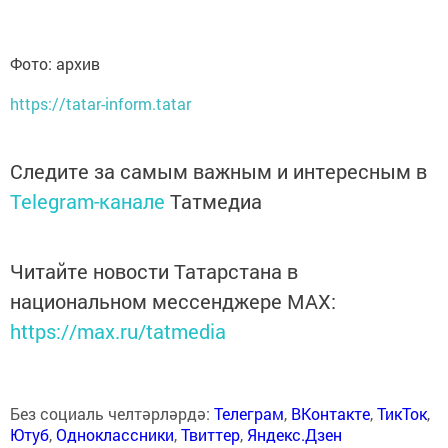
Фото: архив
https://tatar-inform.tatar
Следите за самым важным и интересным в
Telegram-канале
Татмедиа
Читайте новости Татарстана в
национальном мессенджере MАХ:
https://max.ru/tatmedia
Без социаль челтәрләрдә:
Телеграм
,
ВКонтакте
,
ТикТок
,
Ютуб
,
Одноклассники
,
Твиттер
,
Яндекс.Дзен