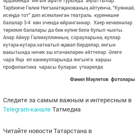
ярдәмендә янгын афәте турында аңлаттылар.
Тәрбияче Гөлия Нигъмәтҗанованың әйтүенчә, “Куянкай,
исеңдә тот” дип исемләнгән театраль күренешне
балалар 3-4 көн эчендә өйрәнгәннәр. Хәер кечкенәләр
төркеме балалары да бик күпне белә булып чыкты.
Алар Айнур Галимуллинның сорауларына, куллар
күтәрә-күтәрә,чатнатып җавап бирделәр, янгын
вакытында ничек эш итәчәкләрен әйттеләр. Әлеге
чара Яңа ел каникулларында янгынга каршы
профилактика чарасы буларак үткәрелде.
Фәнил Мәүлетов фотолары
Следите за самым важным и интересным в
Telegram-канале
Татмедиа
Читайте новости Татарстана в