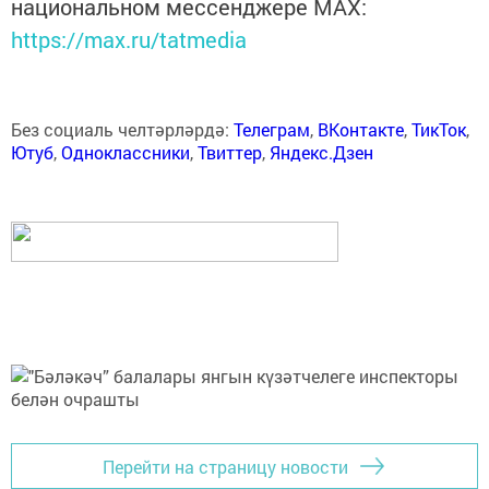
национальном мессенджере MАХ:
https://max.ru/tatmedia
Без социаль челтәрләрдә:
Телеграм
,
ВКонтакте
,
ТикТок
,
Ютуб
,
Одноклассники
,
Твиттер
,
Яндекс.Дзен
Перейти на страницу новости