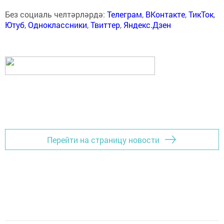
Без социаль челтәрләрдә:
Телеграм
,
ВКонтакте
,
ТикТок
,
Ютуб
,
Одноклассники
,
Твиттер
,
Яндекс.Дзен
Перейти на страницу новости