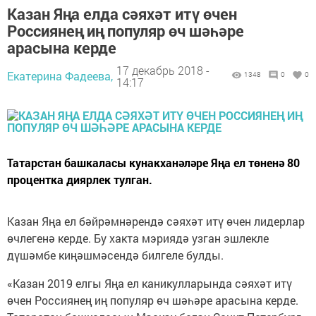
Казан Яңа елда сәяхәт итү өчен
Россиянең иң популяр өч шәһәре
арасына керде
17 декабрь 2018 -
Екатерина Фадеева,
1348
0
0
14:17
Татарстан башкаласы кунакханәләре Яңа ел төненә 80
процентка диярлек тулган.
Казан Яңа ел бәйрәмнәрендә сәяхәт итү өчен лидерлар
өчлегенә керде. Бу хакта мэриядә узган эшлекле
дүшәмбе киңәшмәсендә билгеле булды.
«Казан 2019 елгы Яңа ел каникулларында сәяхәт итү
өчен Россиянең иң популяр өч шәһәре арасына керде.