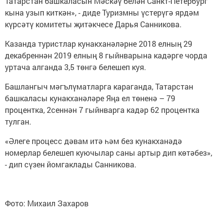
Татарстан башкаласын Мәскәү белән Санкт-Петербург
кына узып киткән», - диде Туризмны үстерүгә ярдәм
күрсәтү комитеты җитәкчесе Дарья Санникова.
Казанда туристлар кунакханәләрне 2018 елның 29
декабреннән 2019 елның 8 гыйнварына кадәрге чорда
уртача алганда 3,5 төнгә белешеп куя.
Башлангыч мәгълүматларга караганда, Татарстан
башкаласы кунакханәләре Яңа ел төненә – 79
процентка, 2сеннән 7 гыйнварга кадәр 62 процентка
тулган.
«Әлеге процесс дәвам итә һәм без кунакханәдә
номерлар белешеп куючылар саны артыр дип көтәбез»,
- дип сүзен йомгаклады Санникова.
Фото: Михаил Захаров