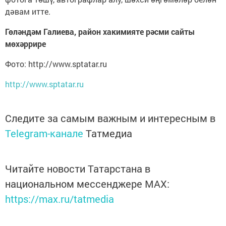
дәвам итте.
Гөләндәм Галиева, район хакимияте рәсми сайты
мөхәррире
Фото: http://www.sptatar.ru
http://www.sptatar.ru
Следите за самым важным и интересным в
Telegram-канале
Татмедиа
Читайте новости Татарстана в
национальном мессенджере MАХ:
https://max.ru/tatmedia