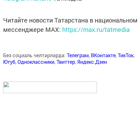
Читайте новости Татарстана в национальном
мессенджере MАХ:
https://max.ru/tatmedia
Без социаль челтәрләрдә:
Телеграм
,
ВКонтакте
,
ТикТок
,
Ютуб
,
Одноклассники
,
Твиттер
,
Яндекс.Дзен