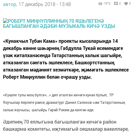
автор,
17 декабрь 2018 - 13:48
1572
0
0
«Кунакчыл Түбән Кама» проекты кысаларында 14
декабрь көнне шәһәрнең Габдулла Тукай исемендәге
үзәк китапханәсендә Татарстанның халык шагыйре,
атказанган сәнгать эшлеклесе, Башкортстанның
атказанган мәдәният хезмәткәре, җәмәгать эшлеклесе
Роберт Миңнуллин белән очрашу узды.
«Күңеле тулы моң булгач...» дип аталган кичәгә кунак булып, ТР
Язучылар берлеге рәисе, драматург Данил Салихов һәм Татарстанның
халык язучысы, шагыйрь Гәрәй Рәхим дә килгән иде.
Әдипнең 70 еллыгына багышланган кичәгә район
башкарма комитеты, иҗтимагый оешмалар вәкилләре,