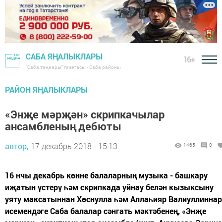
САБА ЯҢАЛЫКЛАРЫ
16+
"Саба таңнары" газетасы - Саба районы
РАЙОН ЯҢАЛЫКЛАРЫ
«Энҗе мәрҗән» скрипкачылар
ансамбленың дебюты
автор,
17 декабрь 2018 - 15:13
1465
0
16 нчы декабрь көнне балаларның музыка - башкару
иҗатын үстерү һәм скрипкада уйнау белән кызыксыну
уяту максатыннан Хөснулла һәм Аллаһияр Валиуллиннар
исемендәге Саба балалар сәнгать мәктәбенең, «Энҗе