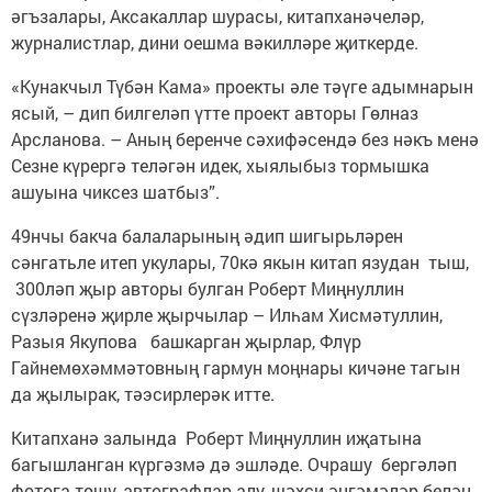
әгъзалары, Аксакаллар шурасы, китапханәчеләр,
журналистлар, дини оешма вәкилләре җиткерде.
«Кунакчыл Түбән Кама» проекты әле тәүге адымнарын
ясый, – дип билгеләп үтте проект авторы Гөлназ
Арсланова. – Аның беренче сәхифәсендә без нәкъ менә
Сезне күрергә теләгән идек, хыялыбыз тормышка
ашуына чиксез шатбыз”.
49нчы бакча балаларының әдип шигырьләрен
сәнгатьле итеп укулары, 70кә якын китап язудан тыш,
300ләп җыр авторы булган Роберт Миңнуллин
сүзләренә җирле җырчылар – Илһам Хисмәтуллин,
Разыя Якупова башкарган җырлар, Флүр
Гайнемөхәммәтовның гармун моңнары кичәне тагын
да җылырак, тәэсирлерәк итте.
Китапханә залында Роберт Миңнуллин иҗатына
багышланган күргәзмә дә эшләде. Очрашу бергәләп
фотога төшү, автографлар алу, шәхси әңгәмәләр белән