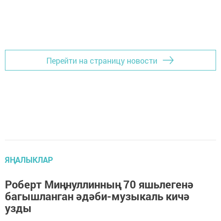
Перейти на страницу новости
ЯҢАЛЫКЛАР
Роберт Миңнуллинның 70 яшьлегенә
багышланган әдәби-музыкаль кичә
узды