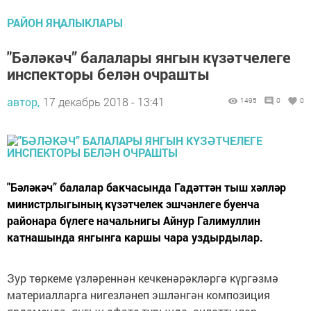
РАЙОН ЯҢАЛЫКЛАРЫ
"Бәләкәч” балалары янгын күзәтчелеге
инспекторы белән очрашты
автор,
17 декабрь 2018 - 13:41
1495
0
0
"Бәләкәч” балалар бакчасында Гадәттән тыш хәлләр
министрлыгының күзәтчелек эшчәнлеге буенча
районара бүлеге начальнигы Айнур Галимуллин
катнашында янгынга каршы чара уздырдылар.
Зур төркеме үзләреннән кечкенәрәкләргә күргәзмә
материалларга нигезләнеп эшләнгән композиция