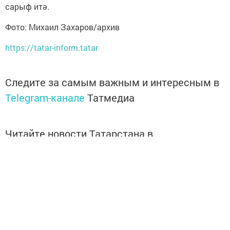
сарыф итә.
Фото: Михаил Захаров/архив
https://tatar-inform.tatar
Следите за самым важным и интересным в
Telegram-канале
Татмедиа
Читайте новости Татарстана в
национальном мессенджере MАХ:
https://max.ru/tatmedia
Без социаль челтәрләрдә:
Телеграм
,
ВКонтакте
,
ТикТок
,
Ютуб
,
Одноклассники
,
Твиттер
,
Яндекс.Дзен