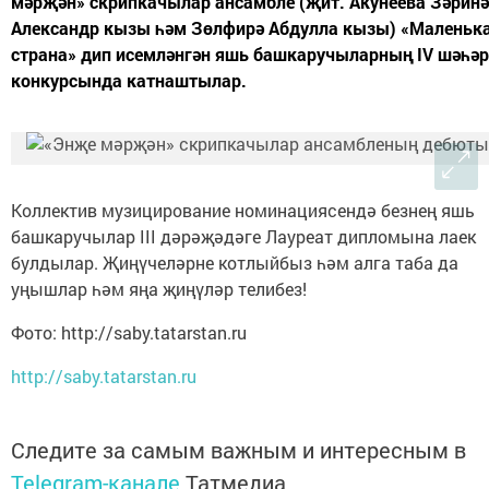
мәрҗән» скрипкачылар ансамбле (җит. Акунеева Зәринә
Александр кызы һәм Зөлфирә Абдулла кызы) «Маленьк
страна» дип исемләнгән яшь башкаручыларның IV шәһәр
конкурсында катнаштылар.
Коллектив музицирование номинациясендә безнең яшь
башкаручылар III дәрәҗәдәге Лауреат дипломына лаек
булдылар. Җиңүчеләрне котлыйбыз һәм алга таба да
уңышлар һәм яңа җиңүләр телибез!
Фото: http://saby.tatarstan.ru
http://saby.tatarstan.ru
Следите за самым важным и интересным в
Telegram-канале
Татмедиа