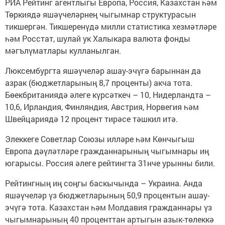
РИА Рейтинг агентлыгы Европа, Россия, Казахстан һәм
Төркиядә яшәүчеләрнең чыгымнар структурасын
тикшергән. Тикшеренүдә милли статистика хезмәтләре
һәм Росстат, шулай ук Халыкара валюта фонды
мәгълүматлары кулланылган.
Люксембургта яшәүчеләр ашау-эчүгә барыннан да
азрак (бюджетларының 8,7 проценты) акча тота.
Бөекбританиядә әлеге күрсәткеч – 10, Нидерландта –
10,6, Ирландия, Финляндия, Австрия, Норвегия һәм
Швейцариядә 12 процент тирәсе тәшкил итә.
Элеккеге Советлар Союзы илләре һәм Көнчыгыш
Европа дәүләтләре гражданнарының чыгымнары иң
югарысы. Россия әлеге рейтингта 31нче урынны били.
Рейтингның иң соңгы баскычында – Украина. Анда
яшәүчеләр үз бюджетларының 50,9 процентын ашау-
эчүгә тота. Казахстан һәм Молдавия гражданнары үз
чыгымнарының 40 проценттан артыгын азык-төлеккә