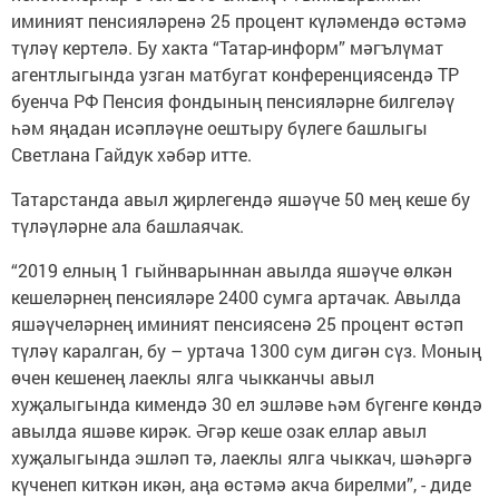
иминият пенсияләренә 25 процент күләмендә өстәмә
түләү кертелә. Бу хакта “Татар-информ” мәгълүмат
агентлыгында узган матбугат конференциясендә ТР
буенча РФ Пенсия фондының пенсияләрне билгеләү
һәм яңадан исәпләүне оештыру бүлеге башлыгы
Светлана Гайдук хәбәр итте.
Татарстанда авыл җирлегендә яшәүче 50 мең кеше бу
түләүләрне ала башлаячак.
“2019 елның 1 гыйнварыннан авылда яшәүче өлкән
кешеләрнең пенсияләре 2400 сумга артачак. Авылда
яшәүчеләрнең иминият пенсиясенә 25 процент өстәп
түләү каралган, бу – уртача 1300 сум дигән сүз. Моның
өчен кешенең лаеклы ялга чыкканчы авыл
хуҗалыгында кимендә 30 ел эшләве һәм бүгенге көндә
авылда яшәве кирәк. Әгәр кеше озак еллар авыл
хуҗалыгында эшләп тә, лаеклы ялга чыккач, шәһәргә
күченеп киткән икән, аңа өстәмә акча бирелми”, - диде