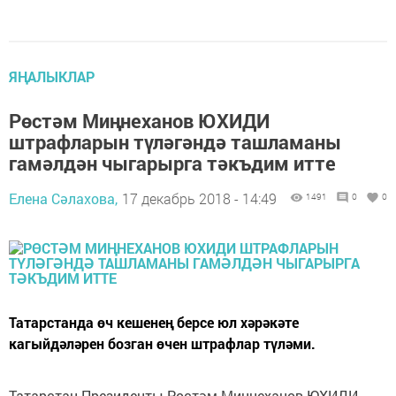
ЯҢАЛЫКЛАР
Рөстәм Миңнеханов ЮХИДИ
штрафларын түләгәндә ташламаны
гамәлдән чыгарырга тәкъдим итте
Елена Сәлахова,
17 декабрь 2018 - 14:49
1491
0
0
Татарстанда өч кешенең берсе юл хәрәкәте
кагыйдәләрен бозган өчен штрафлар түләми.
Татарстан Президенты Рөстәм Миңнеханов ЮХИДИ