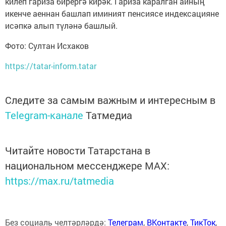
килеп гариза бирергә кирәк. Гариза каралган айның
икенче аеннан башлап иминият пенсиясе индексацияне
исәпкә алып түләнә башлый.
Фото: Султан Исхаков
https://tatar-inform.tatar
Следите за самым важным и интересным в
Telegram-канале
Татмедиа
Читайте новости Татарстана в
национальном мессенджере MАХ:
https://max.ru/tatmedia
Без социаль челтәрләрдә:
Телеграм
,
ВКонтакте
,
ТикТок
,