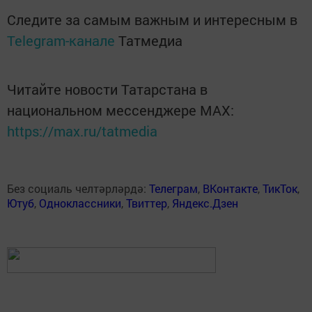
Следите за самым важным и интересным в
Telegram-канале
Татмедиа
Читайте новости Татарстана в
национальном мессенджере MАХ:
https://max.ru/tatmedia
Без социаль челтәрләрдә:
Телеграм
,
ВКонтакте
,
ТикТок
,
Ютуб
,
Одноклассники
,
Твиттер
,
Яндекс.Дзен