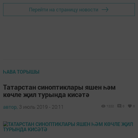
Перейти на страницу новости
ҺАВА ТОРЫШЫ
Татарстан синоптиклары яшен һәм
көчле җил турында кисәтә
автор,
3 июль 2019 - 20:11
1222
0
0