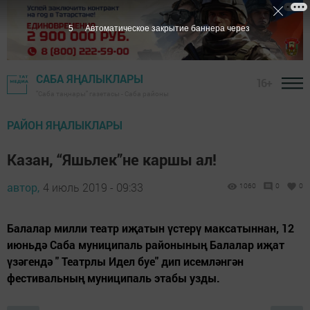
4
Автоматическое закрытие баннера через
САБА ЯҢАЛЫКЛАРЫ
16+
"Саба таңнары" газетасы - Саба районы
РАЙОН ЯҢАЛЫКЛАРЫ
Казан, “Яшьлек”не каршы ал!
автор,
4 июль 2019 - 09:33
1060
0
0
Балалар милли театр иҗатын үстерү максатыннан, 12
июньдә Саба муниципаль районының Балалар иҗат
үзәгендә " Театрлы Идел буе" дип исемләнгән
фестивальның муниципаль этабы узды.