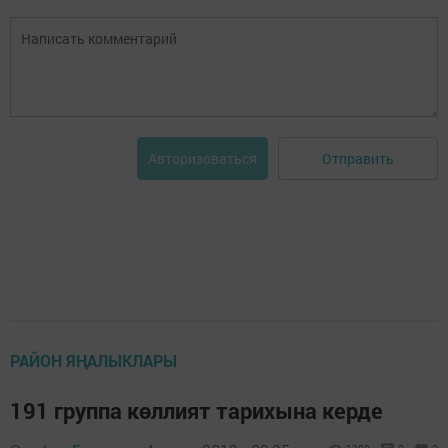
Отправить
Авторизоваться
РАЙОН ЯҢАЛЫКЛАРЫ
191 группа көллият тарихына керде