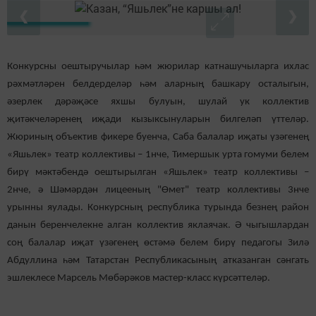
❮
❯
Конкурсны оештыручылар һәм жюрилар катнашучыларга ихлас
рәхмәтләрен белдерделәр һәм аларның башкару осталыгын,
әзерлек дәрәҗәсе яхшы булуын, шулай ук коллектив
җитәкчеләренең иҗади кызыксынуларын билгеләп үттеләр.
Жюриның объектив фикере буенча, Саба балалар иҗаты үзәгенең
«Яшьлек» театр коллективы – 1нче, Тимершык урта гомуми белем
бирү мәктәбендә оештырылган «Яшьлек» театр коллективы –
2нче, ә Шәмәрдән лицееның "Өмет" театр коллективы 3нче
урынны яулады. Конкурсның республика турында безнең район
данын беренчелекне алган коллектив яклаячак. Ә чыгышлардан
соң балалар иҗат үзәгенең өстәмә белем бирү педагогы Зилә
Абдуллина һәм Татарстан Республикасының атказанган сәнгать
эшлеклесе Марсель Мөбәрәков мастер-класс күрсәттеләр.