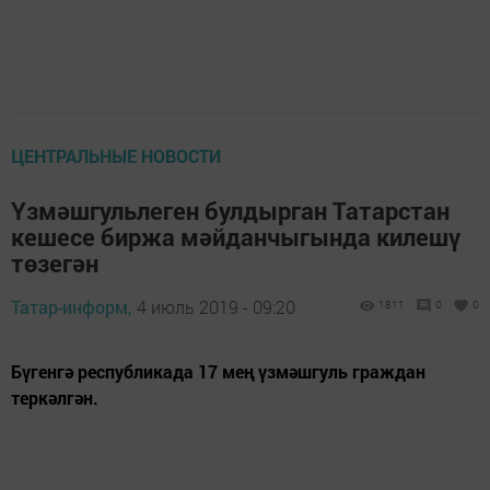
ЦЕНТРАЛЬНЫЕ НОВОСТИ
Үзмәшгульлеген булдырган Татарстан
кешесе биржа мәйданчыгында килешү
төзегән
Татар-информ,
4 июль 2019 - 09:20
1811
0
0
Бүгенгә республикада 17 мең үзмәшгуль граждан
теркәлгән.