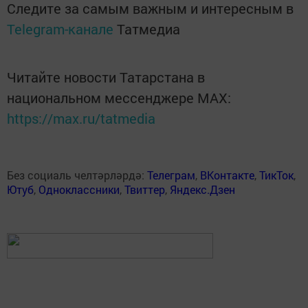
Следите за самым важным и интересным в
Telegram-канале
Татмедиа
Читайте новости Татарстана в
национальном мессенджере MАХ:
https://max.ru/tatmedia
Без социаль челтәрләрдә:
Телеграм
,
ВКонтакте
,
ТикТок
,
Ютуб
,
Одноклассники
,
Твиттер
,
Яндекс.Дзен