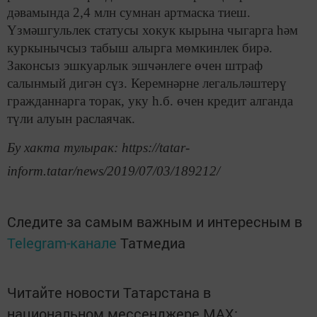
дәвамында 2,4 млн сумнан артмаска тиеш.
Үзмәшгульлек статусы хокук кырына чыгарга һәм
куркынычсыз табыш алырга мөмкинлек бирә.
Законсыз эшкуарлык эшчәнлеге өчен штраф
салынмый дигән сүз. Керемнәрне легальләштерү
гражданнарга торак, уку һ.б. өчен кредит алганда
түли алуын раслаячак.
Бу хакта тулырак: https://tatar-
inform.tatar/news/2019/07/03/189212/
Следите за самым важным и интересным в
Telegram-канале
Татмедиа
Читайте новости Татарстана в
национальном мессенджере MАХ: