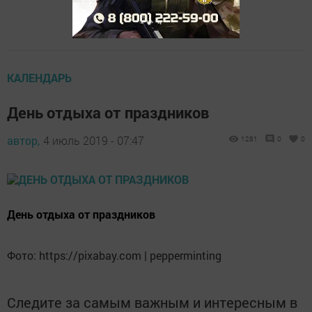
КАЛЕНДАРЬ
День отдыха от праздников
автор,
4 июль 2019 - 07:47
1281
0
0
День отдыха от праздников
Фото: https://pixabay.com | pepperminting
Следите за самым важным и интересным в