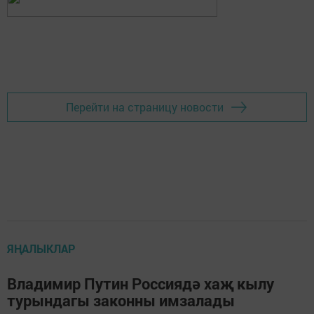
Перейти на страницу новости
ЯҢАЛЫКЛАР
Владимир Путин Россиядә хаҗ кылу
турындагы законны имзалады