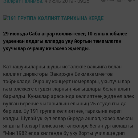
Зөлфәт Галимов,
4 июль 2019 - 09:25
1389
0
0
29 июньдә Саба аграр көллиятенең 10 еллык юбилее
уңаеннан алдагы елларда уку йортын тәмамлаган
укучылар очрашу кичәсенә җыелды.
Катнашучыларны шушы истәлекле вакыйга белән
көллият директоры Закирҗан Бикмөхәммәтов
тәбрикләде. Очрашу концерт номерлары, укытучылар
һәм элеккеге студентларның чыгышлары белән алып
барылды. Кунаклар арасында көллиятнең җиде ел элек
булган беренче чыгарылыш елының 25 студенты да
бар иде. Бу 191 группа көллиятнең тарихына кереп
калды. Шулай ук күп еллар биредә эшләп, хәзер лаеклы
ялдагы Гөлзар Галиева истәлекләре белән уртаклашты.
“Мин 1982 елда килгәндә бу уку йорты училище дип