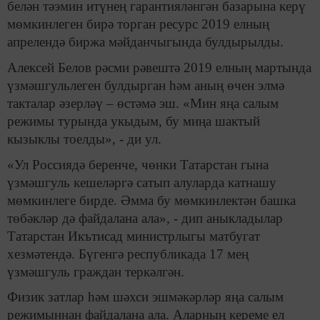
белән тәэмин итүнең гарантияләнгән базарына керү
мөмкинлеген бирә торган ресурс 2019 елның
апрелендә биржа мәйданчыгында булдырылды.
Алексей Белов рәсми рәвештә 2019 елның мартында
үзмәшгульлеген булдырган һәм аның өчен элмә
такталар әзерләү – өстәмә эш. «Мин яңа салым
режимы турында укыдым, бу миңа шактый
кызыклы тоелды», - ди ул.
«Ул Россиядә беренче, чөнки Татарстан гына
үзмәшгуль кешеләргә сатып алуларда катнашу
мөмкинлеге бирде. Әмма бу мөмкинлектән башка
төбәкләр дә файдалана ала», - дип аныкладылар
Татарстан Икътисад министрлыгы матбугат
хезмәтендә. Бүгенгә республикада 17 мең
үзмәшгуль граждан теркәлгән.
Физик затлар һәм шәхси эшмәкәрләр яңа салым
режимыннан файдалана ала. Аларның кереме ел