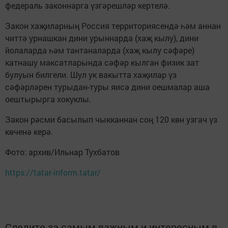
федераль законнарга үзгәрешләр кертелә.
Закон хаҗиларның Россия территориясендә һәм аннан
читтә урнашкан дини урыннарда (хаҗ кылу), дини
йолаларда һәм тантаналарда (хаҗ кылу сәфәре)
катнашу максатларында сәфәр кылган физик зат
булуын билгели. Шул ук вакытта хаҗилар үз
сәфәрләрен турыдан-туры яисә дини оешмалар аша
оештырырга хокуклы.
Закон рәсми басылып чыкканнан соң 120 көн узгач үз
көченә керә.
Фото: архив/Ильнар Тухбатов
https://tatar-inform.tatar/
Следите за самым важным и интересным в