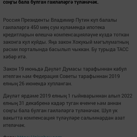
соңгы бала булган гаиләләргә түләнәчәк.
Россия Президенты Владимир Путин күп балалы
гаиләләргә 450 мең сум күләмендә ипотека
кредитларын өлешчә компенсацияләүне күздә тоткан
законга кул куйды. Яңа закон Хокукый мәгълүматның
рәсми порталында басылып чыккан. Бу турыда ТАСС
хәбәр итә.
Закон 19 июньдә Дәүләт Думасы тарафыннан кабул
ителгән һәм Федерация Советы тарафыннан 2019
елның 26 июнендә хупланган.
Дәүләт ярдәме 2019 елның 1 гыйнварыннан алып 2022
елның 31 декабренә кадәр туган өченче һәм аннан
соңгы бала булган гаиләләргә түләнәчәк. Шул ук
вакытта компенсация түләүләре салымнардан азат
ителәчәк.