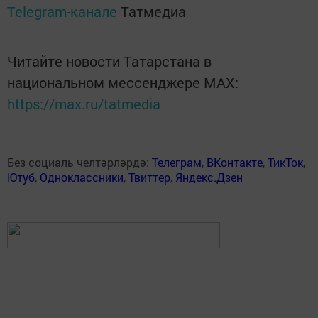
Telegram-канале
Татмедиа
Читайте новости Татарстана в
национальном мессенджере MАХ:
https://max.ru/tatmedia
Без социаль челтәрләрдә:
Телеграм
,
ВКонтакте
,
ТикТок
,
Ютуб
,
Одноклассники
,
Твиттер
,
Яндекс.Дзен