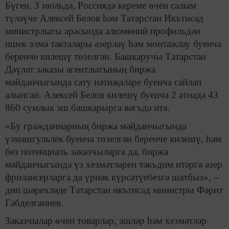
Бүген, 3 июльдә, Россиядә кереме өчен салым
түләүче Алексей Белов һәм Татарстан Икътисад
министрлыгы арасында алюминий профильдән
ишек элмә такталары әзерләү һәм монтажлау буенча
беренче килешү төзелгән. Башкаручы Татарстан
Дәүләт заказы агентлыгының биржа
мәйданчыгында сату нәтиҗәләре буенча сайлап
алынган. Алексей Белов килешү буенча 2 атнада 43
860 сумлык эш башкарырга вәгъдә итә.
«Бу гражданнарның биржа мәйданчыгында
үзмәшгульлек буенча төзелгән беренче килешү, һәм
без потенциаль заказчыларга да, биржа
мәйданчыгында үз хезмәтләрен тәкъдим итәргә әзер
фрилансерларга да үрнәк күрсәтүебезгә шатбыз», –
дип шәрехләде Татарстан икътисад министры Фәрит
Габделганиев.
Заказчылар өчен товарлар, эшләр һәм хезмәтләр