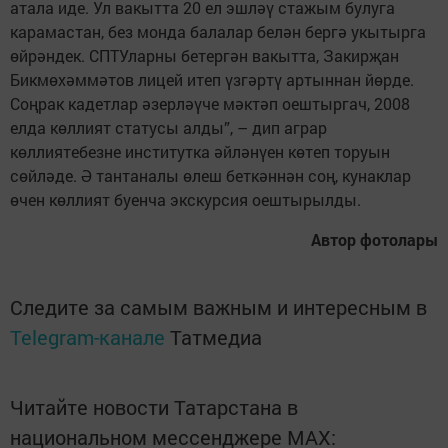
атала иде. Ул вакытта 20 ел эшләү стажым булуга
карамастан, без монда балалар белән бергә укытырга
өйрәндек. СПТУларны бетергән вакытта, Закирҗан
Бикмөхәммәтов лицей итеп үзгәртү артыннан йөрде.
Соңрак кадетлар әзерләүче мәктәп оештыргач, 2008
елда көллият статусы алды”, – дип аграр
көллиятебезне институтка әйләнүен көтеп торуын
сөйләде. Ә тантаналы өлеш беткәннән соң, кунаклар
өчен көллият буенча экскурсия оештырылды.
Автор фотолары
Следите за самым важным и интересным в
Telegram-канале
Татмедиа
Читайте новости Татарстана в
национальном мессенджере MАХ: