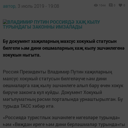
автор,
3 июль 2019 - 19:08
1044
0
0
Бу документ хаҗиларның махсус хокукый статусын
билгели һәм дини оешмаларның хаҗ кылу эшчәнлегенә
хокукын ныгыта.
Россия Президенты Владимир Путин хаҗиларның
махсус хокукый статусын билгеләүче һәм дини
оешмаларга хаҗ кылу эшчәнлеге алып бару өчен хокук
бирүче законга кул куйды. Документ Хокукый
мәгълүматның рәсми порталында урнаштырылган. Бу
турыда ТАСС хәбәр итә.
«Россиядә туристлык эшчәнлеге нигезләре турында»
һәм «Вөҗдан иреге һәм дини берләшмәләр турында»гы