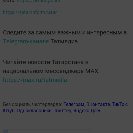
Фото:
https://pixabay.com
https://tatar-inform.tatar
Следите за самым важным и интересным в
Telegram-канале
Татмедиа
Читайте новости Татарстана в
национальном мессенджере MАХ:
https://max.ru/tatmedia
Без социаль челтәрләрдә:
Телеграм
,
ВКонтакте
,
ТикТок
,
Ютуб
,
Одноклассники
,
Твиттер
,
Яндекс.Дзен