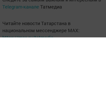
Telegram-канале
Татмедиа
Читайте новости Татарстана в
национальном мессенджере MАХ:
https://max.ru/tatmedia
Без социаль челтәрләрдә:
Телеграм
,
ВКонтакте
,
ТикТок
,
Ютуб
,
Одноклассники
,
Твиттер
,
Яндекс.Дзен