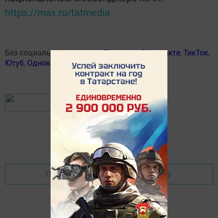
https://max.ru/tatmedia
Без социаль челтәрләрдә:
Телеграм
,
ВКонтакте
,
ТикТок
,
Ютуб
,
Одноклассники
,
Твиттер
,
Яндекс.Дзен
Перейти на страницу новости