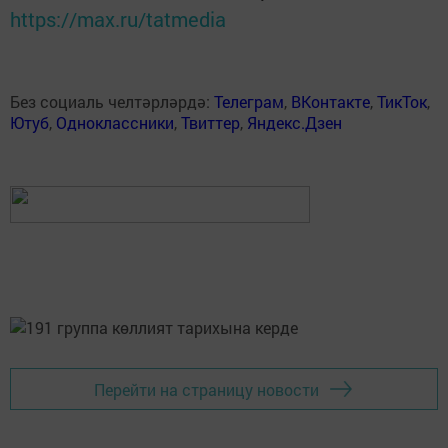
https://max.ru/tatmedia
Без социаль челтәрләрдә:
Телеграм
,
ВКонтакте
,
ТикТок
,
Ютуб
,
Одноклассники
,
Твиттер
,
Яндекс.Дзен
Перейти на страницу новости