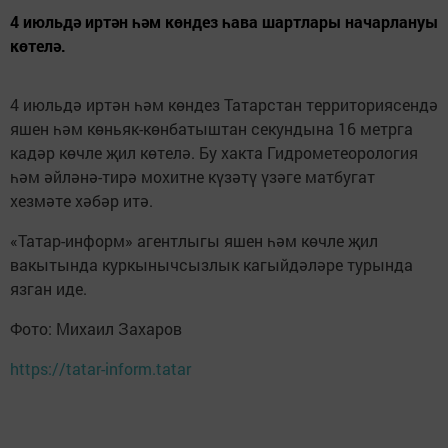
4 июльдә иртән һәм көндез һава шартлары начарлануы
көтелә.
4 июльдә иртән һәм көндез Татарстан территориясендә
яшен һәм көньяк-көнбатыштан секундына 16 метрга
кадәр көчле җил көтелә. Бу хакта Гидрометеорология
һәм әйләнә-тирә мохитне күзәтү үзәге матбугат
хезмәте хәбәр итә.
«Татар-информ» агентлыгы яшен һәм көчле җил
вакытында куркынычсызлык кагыйдәләре турында
язган иде.
Фото: Михаил Захаров
https://tatar-inform.tatar