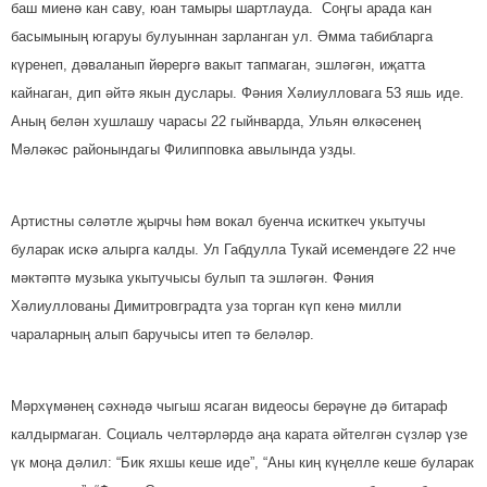
баш миенә кан саву, юан тамыры шартлауда. Соңгы арада кан
басымының югаруы булуыннан зарланган ул. Әмма табибларга
күренеп, дәваланып йөрергә вакыт тапмаган, эшләгән, иҗатта
кайнаган, дип әйтә якын дуслары. Фәния Хәлиулловага 53 яшь иде.
Аның белән хушлашу чарасы 22 гыйнварда, Ульян өлкәсенең
Мәләкәс районындагы Филипповка авылында узды.
Артистны сәләтле җырчы һәм вокал буенча искиткеч укытучы
буларак искә алырга калды. Ул Габдулла Тукай исемендәге 22 нче
мәктәптә музыка укытучысы булып та эшләгән. Фәния
Хәлиуллованы Димитровградта уза торган күп кенә милли
чараларның алып баручысы итеп тә беләләр.
Мәрхүмәнең сәхнәдә чыгыш ясаган видеосы берәүне дә битараф
калдырмаган. Социаль челтәрләрдә аңа карата әйтелгән сүзләр үзе
үк моңа дәлил: “Бик яхшы кеше иде”, “Аны киң күңелле кеше буларак