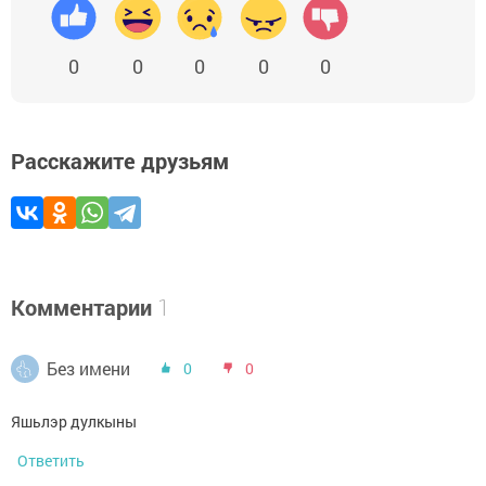
0
0
0
0
0
Расскажите друзьям
Комментарии
1
Без имени
0
0
Яшьлэр дулкыны
Ответить