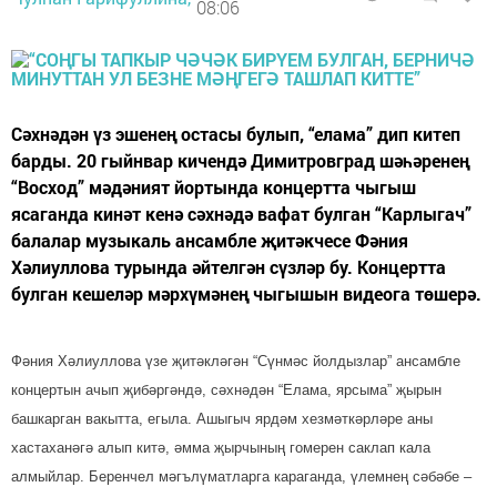
08:06
Сәхнәдән үз эшенең остасы булып, “елама” дип китеп
барды. 20 гыйнвар кичендә Димитровград шәһәренең
“Восход” мәдәният йортында концертта чыгыш
ясаганда кинәт кенә сәхнәдә вафат булган “Карлыгач”
балалар музыкаль ансамбле җитәкчесе Фәния
Хәлиуллова турында әйтелгән сүзләр бу. Концертта
булган кешеләр мәрхүмәнең чыгышын видеога төшерә.
Фәния Хәлиуллова үзе җитәкләгән “Сүнмәс йолдызлар” ансамбле
концертын ачып җибәргәндә, сәхнәдән “Елама, ярсыма” җырын
башкарган вакытта, егыла. Ашыгыч ярдәм хезмәткәрләре аны
хастаханәгә алып китә, әмма җырчының гомерен саклап кала
алмыйлар. Беренчел мәгълүматларга караганда, үлемнең сәбәбе –