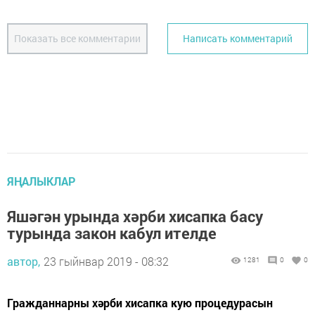
Показать все комментарии
Написать комментарий
ЯҢАЛЫКЛАР
Яшәгән урында хәрби хисапка басу
турында закон кабул ителде
автор,
23 гыйнвар 2019 - 08:32
1281
0
0
Гражданнарны хәрби хисапка кую процедурасын