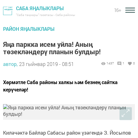
САБА ЯҢАЛЫКЛАРЫ
16+
"Саба таңнары" газетасы - Саба районы
РАЙОН ЯҢАЛЫКЛАРЫ
Яңа паркка исем уйла! Аның
төзекләндерү планын булдыр!
автор,
23 гыйнвар 2019 - 08:51
1437
1
0
Хөрмәтле Саба районы халкы һәм безнең сайтка
керүчеләр!
Киләчәктә Байлар Сабасы район үзәгендә З. Йосыпов