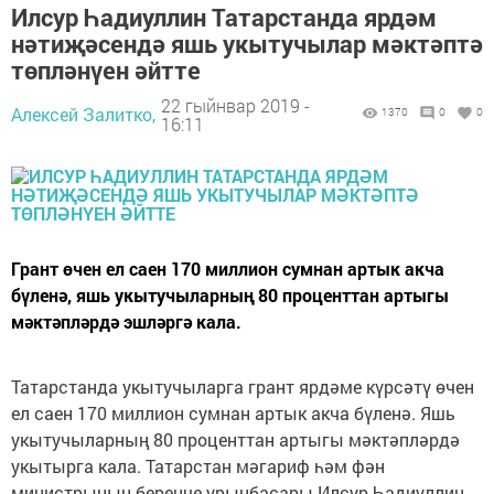
Илсур Һадиуллин Татарстанда ярдәм
нәтиҗәсендә яшь укытучылар мәктәптә
төпләнүен әйтте
22 гыйнвар 2019 -
Алексей Залитко,
1370
0
0
16:11
Грант өчен ел саен 170 миллион сумнан артык акча
бүленә, яшь укытучыларның 80 проценттан артыгы
мәктәпләрдә эшләргә кала.
Татарстанда укытучыларга грант ярдәме күрсәтү өчен
ел саен 170 миллион сумнан артык акча бүленә. Яшь
укытучыларның 80 проценттан артыгы мәктәпләрдә
укытырга кала. Татарстан мәгариф һәм фән
министрының беренче урынбасары Илсур Һадиуллин