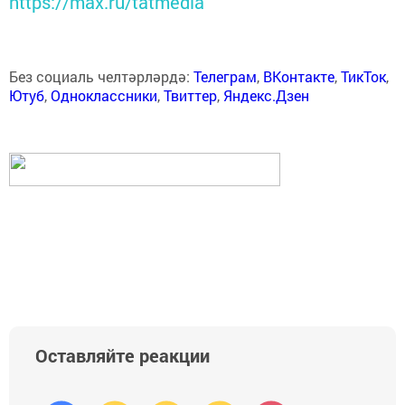
https://max.ru/tatmedia
Без социаль челтәрләрдә:
Телеграм
,
ВКонтакте
,
ТикТок
,
Ютуб
,
Одноклассники
,
Твиттер
,
Яндекс.Дзен
Оставляйте реакции