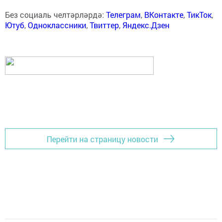
Без социаль челтәрләрдә:
Телеграм
,
ВКонтакте
,
ТикТок
,
Ютуб
,
Одноклассники
,
Твиттер
,
Яндекс.Дзен
Перейти на страницу новости