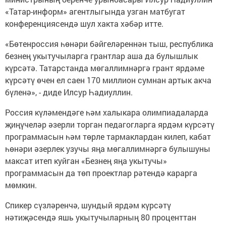
«Татар-информ» агентлыгында узган матбугат
конференциясендә шул хакта хәбәр итте.
«Бөтенроссия һөнәри бәйгеләреннән тыш, республика
безнең укытучыларга грантлар аша да булышлык
күрсәтә. Татарстанда мөгаллимнәргә грант ярдәме
күрсәтү өчен ел саен 170 миллион сумнан артык акча
бүленә», - диде Илсур Һадиуллин.
Россия күләмендәге һәм халыкара олимпиадаларда
җиңүчеләр әзерли торган педагогларга ярдәм күрсәтү
программасын һәм төрле тармаклардан килеп, кабат
һөнәри әзерлек узучы яңа мөгаллимнәргә булышуны
максат итеп куйган «Безнең яңа укытучы»
программасын да төп проектлар рәтендә карарга
мөмкин.
Спикер сүзләренчә, шундый ярдәм күрсәтү
нәтиҗәсендә яшь укытучыларның 80 проценттан