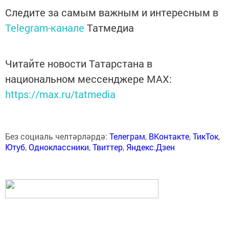
Следите за самым важным и интересным в
Telegram-канале
Татмедиа
Читайте новости Татарстана в
национальном мессенджере MАХ:
https://max.ru/tatmedia
Без социаль челтәрләрдә:
Телеграм
,
ВКонтакте
,
ТикТок
,
Ютуб
,
Одноклассники
,
Твиттер
,
Яндекс.Дзен