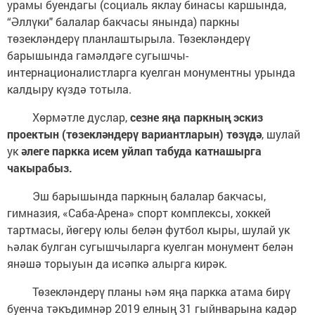
урамы буендагы (социаль яклау бинасы каршында,
“Әллүки" балалар бакчасы янында) паркны
төзекләндерү планлаштырыла. Төзекләндерү
барышында гамәлдәге сугышчы-
интернационалистларга куелган монументны урында
калдыру күздә тотыла.
Хөрмәтле дуслар,
сезне яңа паркның эскиз
проектын (төзекләндерү вариантларын) төзүдә
, шулай
ук
әлеге паркка исем уйлап табуда катнашырга
чакырабыз.
Эш барышында паркның балалар бакчасы,
гимназия, «Саба-Арена» спорт комплексы, хоккей
тартмасы, йөгерү юлы белән футбол кыры, шулай ук
һәлак булган сугышчыларга куелган монумент белән
янәшә торыуын да исәпкә алырга кирәк.
Төзекләндерү планы һәм яңа паркка атама бирү
буенча тәкъдимнәр 2019 елның 31 гыйнварына кадәр