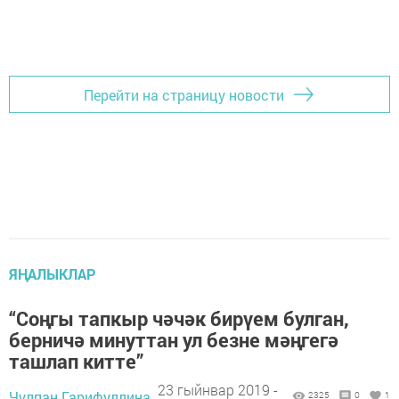
Перейти на страницу новости
ЯҢАЛЫКЛАР
“Соңгы тапкыр чәчәк бирүем булган,
берничә минуттан ул безне мәңгегә
ташлап китте”
23 гыйнвар 2019 -
Чулпан Гарифуллина,
2325
0
1