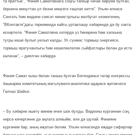
та яраттык”, “Фәния Саматовнага соңгы тапкыр чәчәк бирүем булган,
берничә минуттан ул безне мәңгегә ташлап китте”. Ульян өлкәсе
Сәнгать һәм мәдәни сәясәт министрлыгы матбугат хезмәтенең
“ВКонтакте”дагы төркемендә кайгы уртаклашу хәбәрендә дә бу хакта
искәртелә. “Фәния Саматовна хәтердә үз һөнәренә һәм халкына
тугры кеше булып уелып калды. Ул сүнмәс тормыш энергиясе,
тормыш яратучанлыгы һәм кешелеклелек сыйфатлары белән дә истә
калачак”, – диелгән хәбәрдә.
Фәния Самат кызы белән таныш булган Бөтендөнья татар конгрессы
башкарма комитетының мәгълүмати-аналитика идарәсе җитәкчесе
Гөлназ Шәйхи:
– Бу хәбәрне ишетү минем өчен шок булды. Видеоны күргәннән соң,
нәрсә кичергәнне дә аңлата алмыйм, әле дә шулай. Фәнияне
күргәнем бар, аның иҗатын беләм. Ульян өлкәсендә иҗади сәфәрләр
барышында ансамбль чыгышларын тыңлаган бар. Соңгы арада минем