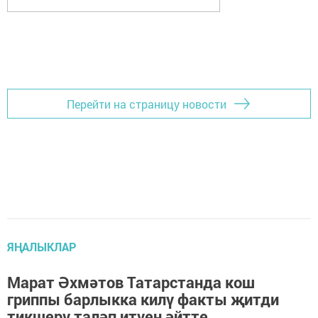
Перейти на страницу новости
ЯҢАЛЫКЛАР
Марат Әхмәтов Татарстанда кош
гриппы барлыкка килү факты җитди
тикшерү таләп итүен әйтте