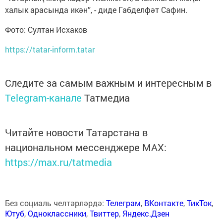
халык арасында икән”, - диде Габделфәт Сафин.
Фото: Султан Исхаков
https://tatar-inform.tatar
Следите за самым важным и интересным в
Telegram-канале
Татмедиа
Читайте новости Татарстана в
национальном мессенджере MАХ:
https://max.ru/tatmedia
Без социаль челтәрләрдә:
Телеграм
,
ВКонтакте
,
ТикТок
,
Ютуб
,
Одноклассники
,
Твиттер
,
Яндекс.Дзен