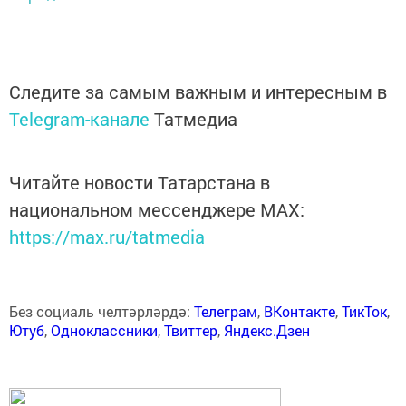
Следите за самым важным и интересным в
Telegram-канале
Татмедиа
Читайте новости Татарстана в
национальном мессенджере MАХ:
https://max.ru/tatmedia
Без социаль челтәрләрдә:
Телеграм
,
ВКонтакте
,
ТикТок
,
Ютуб
,
Одноклассники
,
Твиттер
,
Яндекс.Дзен