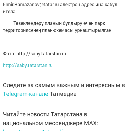
Elmir.Ramazanov@tatar.ru электрон адресына кабул
ителә.
Төзекләндерү планын булдыру өчен парк
территориясенең план-схемасы урнаштырылган.
Фото: http://saby.tatarstan.ru
http://saby.tatarstan.ru
Следите за самым важным и интересным в
Telegram-канале
Татмедиа
Читайте новости Татарстана в
национальном мессенджере MАХ: