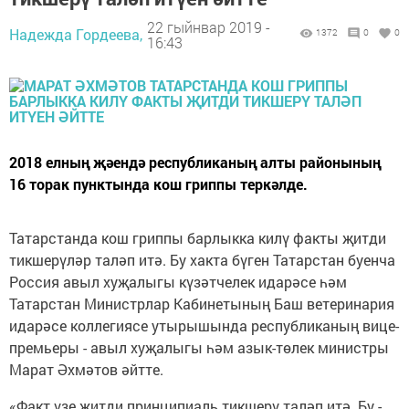
22 гыйнвар 2019 -
Надежда Гордеева,
1372
0
0
16:43
2018 елның җәендә республиканың алты районының
16 торак пунктында кош гриппы теркәлде.
Татарстанда кош гриппы барлыкка килү факты җитди
тикшерүләр таләп итә. Бу хакта бүген Татарстан буенча
Россия авыл хуҗалыгы күзәтчелек идарәсе һәм
Татарстан Министрлар Кабинетының Баш ветеринария
идарәсе коллегиясе утырышында республиканың вице-
премьеры - авыл хуҗалыгы һәм азык-төлек министры
Марат Әхмәтов әйтте.
«Факт үзе җитди принципиаль тикшерү таләп итә. Бу -