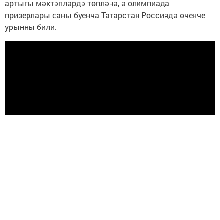
артыгы мәктәпләрдә төпләнә, ә олимпиада
призерлары саны буенча Татарстан Россиядә өченче
урынны били.
Фото: архив/Салават Камалетдинов, Султан Исхаков
https://tatar-inform.tatar