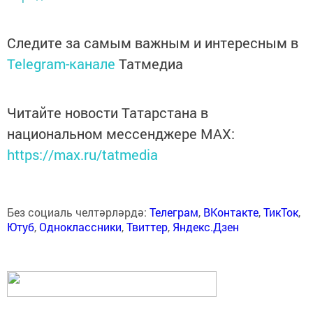
Следите за самым важным и интересным в
Telegram-канале
Татмедиа
Читайте новости Татарстана в
национальном мессенджере MАХ:
https://max.ru/tatmedia
Без социаль челтәрләрдә:
Телеграм
,
ВКонтакте
,
ТикТок
,
Ютуб
,
Одноклассники
,
Твиттер
,
Яндекс.Дзен