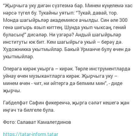
“Җырчыга уку дигән сүзтезмә бар. Минем күңелемә хас
нәрсә түгел бу. Тукайны уятып: “Тукай, давай, тор.
Монда шагыйрьләр академиясе ачылды. Син әле 300
генә шигырь язып киттең. Шунда укып чыксаң, гений
буласың!” дисәләр. Ни үзгәрә? Андый шагыйрьләр
институты юк бит. Кем шагыйрьгә укый – берәү дә.
Художникка укытмыйлар. Бакый Урманче булу өчен дә
укытмыйлар.
Операга кирәк укырга – кирәк. Төрле инструментларда
уйнау өчен музыкантларга кирәк. Җырчыга уку –
минем өчен - чит, ни әйтергә дә белмим мин”, - диде
җырчы.
Габделфәт Сафин фикеренчә, җырга сәләт кешегә җан
иңгәч тә билгеле була.
Фото: Салават Камалетдинов
https://tatar-inform.tatar