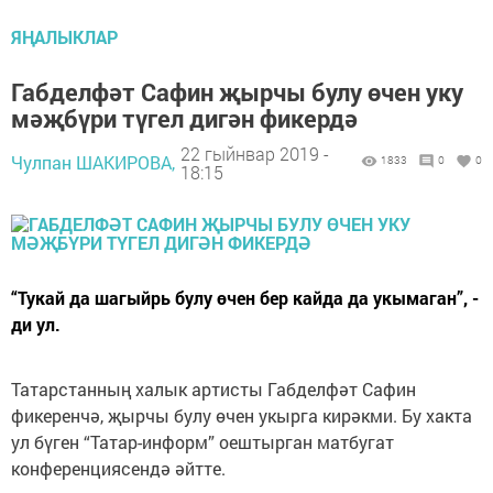
ЯҢАЛЫКЛАР
Габделфәт Сафин җырчы булу өчен уку
мәҗбүри түгел дигән фикердә
22 гыйнвар 2019 -
Чулпан ШАКИРОВА,
1833
0
0
18:15
“Тукай да шагыйрь булу өчен бер кайда да укымаган”, -
ди ул.
Татарстанның халык артисты Габделфәт Сафин
фикеренчә, җырчы булу өчен укырга кирәкми. Бу хакта
ул бүген “Татар-информ” оештырган матбугат
конференциясендә әйтте.