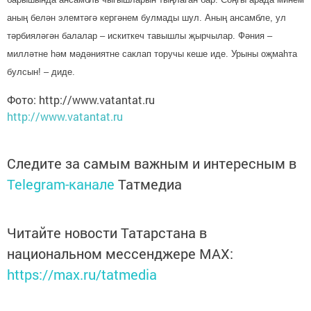
аның белән элемтәгә кергәнем булмады шул. Аның ансамбле, ул
тәрбияләгән балалар – искиткеч тавышлы җырчылар. Фәния –
милләтне һәм мәдәниятне саклап торучы кеше иде. Урыны оҗмаһта
булсын! – диде.
Фото: http://www.vatantat.ru
http://www.vatantat.ru
Следите за самым важным и интересным в
Telegram-канале
Татмедиа
Читайте новости Татарстана в
национальном мессенджере MАХ:
https://max.ru/tatmedia