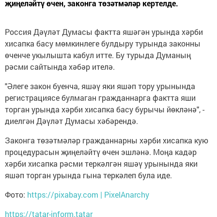
җиңеләйтү өчен, законга төзәтмәләр кертелде.
Россия Дәүләт Думасы фактта яшәгән урында хәрби
хисапка басу мөмкинлеге булдыру турында законны
өченче укылышта кабул итте. Бу турыда Думаның
рәсми сайтында хәбәр ителә.
"Әлеге закон буенча, яшәү яки яшәп тору урынында
регистрациясе булмаган гражданнарга фактта яши
торган урында хәрби хисапка басу бурычы йөкләнә", -
диелгән Дәүләт Думасы хәбәрендә.
Законга төзәтмәләр гражданнарны хәрби хисапка кую
процедурасын җиңеләйтү өчен эшләнә. Моңа кадәр
хәрби хисапка рәсми теркәлгән яшәү урынында яки
яшәп торган урында гына теркәлеп була иде.
Фото:
https://pixabay.com | PixelAnarchy
https://tatar-inform.tatar