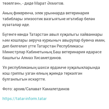
төзелгән», - диде Марат Әхмәтов.
Аның фикеренчә, элек урыннарда ветеринария
табиблары эпизоотик вәзгыятьне игътибар белән
күзәтәләр иде.
Бүгенге көндә Татарстан авыл хуҗалыгы хайваннары
һәм кошлары аеруча куркыныч авырулар буенча имин,
дип билгеләп үтте Татарстан Республикасы
Министрлар Кабинетының Баш ветеринария идарәсе
башлыгы Алмаз Хисаметдинов.
Ул республиканың шәхси ярдәмче хуҗалыкларында
кош гриппы узган елның җәендә теркәлгән
булганлыгын искәртте.
Фото: архив/Салават Камалетдинов
https://tatar-inform.tatar