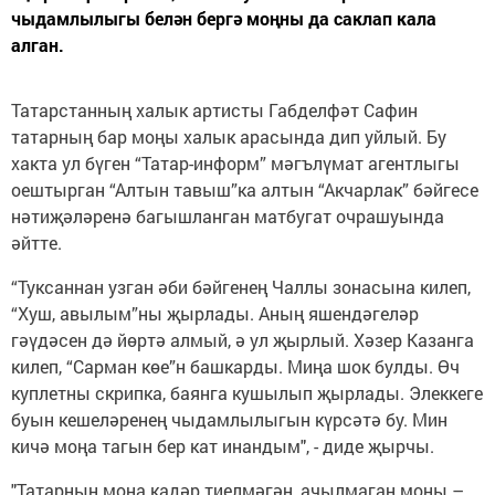
чыдамлылыгы белән бергә моңны да саклап кала
алган.
Татарстанның халык артисты Габделфәт Сафин
татарның бар моңы халык арасында дип уйлый. Бу
хакта ул бүген “Татар-информ” мәгълүмат агентлыгы
оештырган “Алтын тавыш”ка алтын “Акчарлак” бәйгесе
нәтиҗәләренә багышланган матбугат очрашуында
әйтте.
“Туксаннан узган әби бәйгенең Чаллы зонасына килеп,
“Хуш, авылым”ны җырлады. Аның яшендәгеләр
гәүдәсен дә йөртә алмый, ә ул җырлый. Хәзер Казанга
килеп, “Сарман көе”н башкарды. Миңа шок булды. Өч
куплетны скрипка, баянга кушылып җырлады. Элеккеге
буын кешеләренең чыдамлылыгын күрсәтә бу. Мин
кичә моңа тагын бер кат инандым", - диде җырчы.
"Татарның моңа кадәр тиелмәгән, ачылмаган моңы –