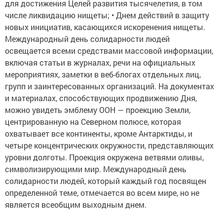
для достижения Целей развития тысячелетия, в том
числе ликвидацию нищеты; • Днем действий в защиту
новых инициатив, касающихся искоренения нищеты.
Международный день солидарности людей
освещается всеми средствами массовой информации,
включая статьи в журналах, речи на официальных
мероприятиях, заметки в веб-блогах отдельных лиц,
групп и заинтересованных организаций. На документах
и материалах, способствующих продвижению Дня,
можно увидеть эмблему ООН — проекцию Земли,
центрированную на Северном полюсе, которая
охватывает все континенты, кроме Антарктиды, и
четыре концентрических окружности, представляющих
уровни долготы. Проекция окружена ветвями оливы,
символизирующими мир. Международный день
солидарности людей, который каждый год посвящен
определенной теме, отмечается во всем мире, но не
является всеобщим выходным днем.