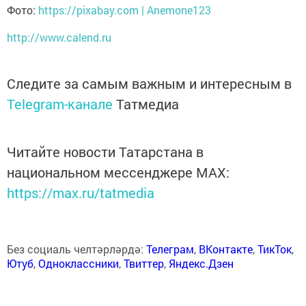
Фото:
https://pixabay.com | Anemone123
http://www.calend.ru
Следите за самым важным и интересным в
Telegram-канале
Татмедиа
Читайте новости Татарстана в
национальном мессенджере MАХ:
https://max.ru/tatmedia
Без социаль челтәрләрдә:
Телеграм
,
ВКонтакте
,
ТикТок
,
Ютуб
,
Одноклассники
,
Твиттер
,
Яндекс.Дзен