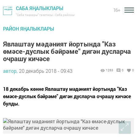
САБА ЯҢАЛЫКЛАРЫ
16+
"Саба таңнары" газетасы - Саба районы
РАЙОН ЯҢАЛЫКЛАРЫ
Явлаштау мәдәният йортында "Каз
өмәсе-дуслык бәйрәме" дигән дусларча
очрашу кичәсе
автор,
20 декабрь 2018 - 09:43
1263
0
0
18 декабрь көнне Явлаштау мәдәният йортында "Каз
өмәсе-дуслык бәйрәме" дигән дусларча очрашу кичәсе
булды.