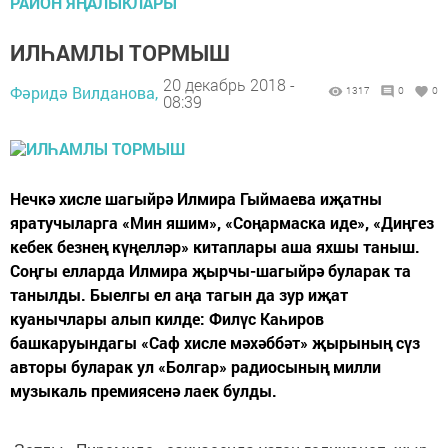
РАЙОН ЯҢАЛЫКЛАРЫ
ИЛҺАМЛЫ ТОРМЫШ
20 декабрь 2018 -
Фәридә Вилданова,
1317
0
0
08:39
Нечкә хисле шагыйрә Илмира Гыймаева иҗатны
яратучыларга «Мин яшим», «Соңармаска иде», «Диңгез
кебек безнең күңелләр» китаплары аша яхшы таныш.
Соңгы елларда Илмира җырчы-шагыйрә буларак та
танылды. Быелгы ел аңа тагын да зур иҗат
куанычлары алып килде: Филүс Каһиров
башкаруындагы «Саф хисле мәхәббәт» җырының сүз
авторы буларак ул «Болгар» радиосының милли
музыкаль премиясенә лаек булды.