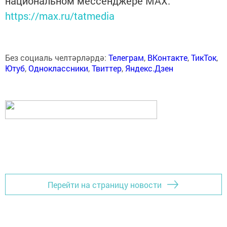
национальном мессенджере MАХ:
https://max.ru/tatmedia
Без социаль челтәрләрдә:
Телеграм
,
ВКонтакте
,
ТикТок
,
Ютуб
,
Одноклассники
,
Твиттер
,
Яндекс.Дзен
Перейти на страницу новости