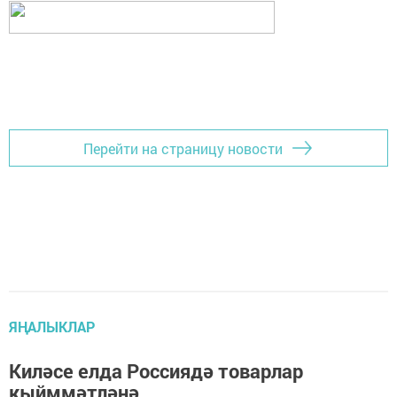
Перейти на страницу новости
ЯҢАЛЫКЛАР
Киләсе елда Россиядә товарлар
кыйммәтләнә