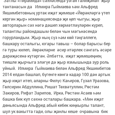
Затлы «Пирамида» сәхнәсендә узган галиҗәнап җыр
тантанасын да Илмира Гыймаева һәм Альфред
Якшимбетовның уртак иҗат җимеше «Йөрәкләргә үтеп
кергән җыр» номинациясендә җи ңеп чыгуы, җыр
авторларын сәх нәгә дәшеп хөрмәтләүләрен күреп,
талантлы райондашым белән чын мәгънәсендә
горурландым. Җыр ның сүз һәм көй тәңгәллеге,
башкару осталыгы, югары тавыш – болар барысы бер
гә туры килеп, йөрәкләрне әсир итәрлек сәнгать әсәре
дәрәҗәсенә күтәргән. Әлбәттә, иҗат җимешеңнең
тиешле җырчыга эләгүе дә җыр язмышында зур роль
уйный. Илмира Гыймаева белән Альфред Якшимбетов
2014 елдан башлап, бүгенге көнгә кадәр 100 дән артык
җыр иҗат итеп, аларны Филүс Каһиров, Гүзәл Уразова,
Гөлсирин Абдуллина, Ришат Төхвәтуллин, Рөстәм
Закиров, Рифат Зарипов, Иркә, Рөстәм Асаев һәм
башка бик күп сәхнә осталары башкара. «Мин иҗат
дөньясында Альфред абый кебек киңкырлы талант,
шул ук вакытта гади, олы җанлы кеше очравына бик