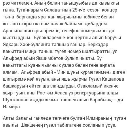
рәхмәтлемен. Аның белән танышуыбыз да кызыклы
гына. Туганнарым Салаватның 25нче сезон концер
тына барганда яраткан җырчымны юбилее белән
котлап открытка һәм чәчәк бәйләме җибәрдем.
Арасына шигырьләремне, телефон номерымны да
кыстырдым. Бүләкләремне концертны алып баручы
Ядкарь Хәбибуллинга тапшыр ганнар. Беркадәр
вакыттан миңа таныш түгел номер шалтыратты, ул
Альфред абый Якшимбетов булып чыкты. Бу
вакыттагы куанычымны сүзләр белән генә аңлата
алмам. Альфред абый «Мин шуны күрмәгәнмен» дигән
шигыремә көй язуын, аны яшь җырчы Гүзәл Кашапова
башкаруын әйтеп шатландырды. Озакламый икенче
җыр туып, аны Рөстәм Асаев үз репертуарына алды.
Шул көннән иҗади хезмәттәшлек алып барабыз», – ди
Илмира.
Алты балалы гаиләдә төпчеге булган Илмираның туган
авылы Шекшенең гүзәл табигатенә сокланып үсүе,