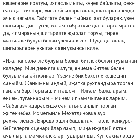
кешеләрне яратуы, ихласлылыгы, күңел байлыгы, сөю-
сәгадәт хисләре, хис-тойгылары аның шигырьләрендә
ачык чагыла. Табигате белән тыйнак зат буларак, үзен
шагыйрә дип түгел, каләм тибрәтүче дип атарга яратса
да, Илмираның шигърияте җырлап торуы, тирән
мәгънәле булуы белән үзенчәлекле. Шуңа да аның
шигырьләрен укыган саен укыйсы килә.
«Иҗатка сәләтле булуым бәлки битлек белән тууымнан
киләдер. Мин дөньяга килүгә, әниемә битлек белән
булуымны әйткәннәр. Үземне бик бәхетле кеше дип
саныйм. Җанымны аңлый, иҗатка рухландыра торган
гаиләм бар. Тормыш иптәшем – Илһам, балаларым,
әнием, туганнарым – минем илһам чыганак ларым.
«Сабагаз» идарәсендә сәнгатьне аңлый торган
җитәкчебез Исмәгыйль Мөхетдиновка зур
рәхмәтлемен. Биредә эшли башлагач, төрле конкурс-
бәйгеләргә сценарийлар язып, миңа иҗадый яктан
ачылырга мөмкинлекләр тудырылды. Күп сәхнәләрдә