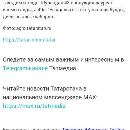
тәкъдим ителде. Шулардан 43 продукция лауреат
исемен алды, ә 49ы "Ел яңалыгы" статусына ия булды,
диелгән әлеге хәбәрдә.
Фото: agro.tatarstan.ru
https://tatar-inform.tatar
Следите за самым важным и интересным в
Telegram-канале
Татмедиа
Читайте новости Татарстана в
национальном мессенджере MАХ:
https://max.ru/tatmedia
Без социаль челтәрләрдә:
Телеграм
,
ВКонтакте
,
ТикТок
,