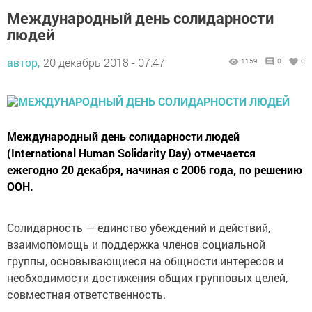
Международный день солидарности
людей
автор,
20 декабрь 2018 - 07:47
1159
0
0
Международный день солидарности людей
(International Human Solidarity Day) отмечается
ежегодно 20 декабря, начиная с 2006 года, по решению
ООН.
Солидарность — единство убеждений и действий,
взаимопомощь и поддержка членов социальной
группы, основывающиеся на общности интересов и
необходимости достижения общих групповых целей,
совместная ответственность.