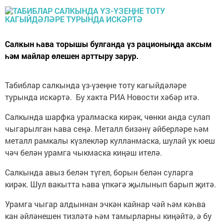
Салкын һава торышы булганда үз рационыңда аксым
һәм майлар өлешен арттыру зарур.
Табиблар салкында үз-үзеңне тоту кагыйдәләре
турында искәртә. Бу хакта РИА Новости хәбәр итә.
Салкында шарфка уралмаска кирәк, чөнки анда сулап
чыгарылган һава сеңә. Металл бизәнү әйберләре һәм
металл рамкалы күзлекләр кулланмаска, шулай ук юеш
чәч белән урамга чыкмаска киңәш ителә.
Салкында авыз белән түгел, борын белән суларга
кирәк. Шул вакытта һава үпкәгә җылынып барып җитә.
Урамга чыгар алдыннан эчкән кайнар чәй һәм кәһва
кан әйләнешен тизләтә һәм тамырларны киңәйтә, ә бу