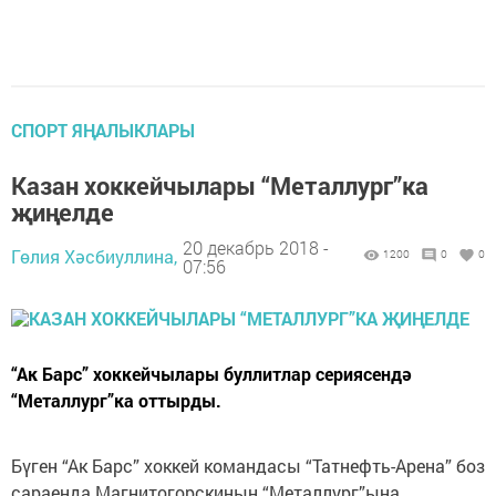
СПОРТ ЯҢАЛЫКЛАРЫ
Казан хоккейчылары “Металлург”ка
җиңелде
20 декабрь 2018 -
Гөлия Хәсбиуллина,
1200
0
0
07:56
“Ак Барс” хоккейчылары буллитлар сериясендә
“Металлург”ка оттырды.
Бүген “Ак Барс” хоккей командасы “Татнефть-Арена” боз
сараенда Магнитогорскиның “Металлург”ына