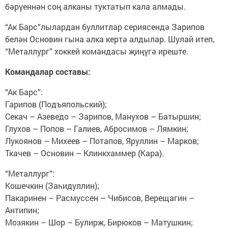
бәрүеннән соң алканы туктатып кала алмады.
“Ак Барс”лылардан буллитлар сериясендә Зарипов
белән Основин гына алка кертә алдылар. Шулай итеп,
“Металлург” хоккей командасы җиңүгә иреште.
Командалар составы:
“Ак Барс”:
Гарипов (Подъяпольский);
Секач – Азеведо – Зарипов, Манухов – Батыршин;
Глухов – Попов – Галиев, Абросимов – Лямкин;
Лукоянов – Михеев – Потапов, Яруллин – Марков;
Ткачев – Основин – Клинкхаммер (Кара).
“Металлург”:
Кошечкин (Заһидуллин);
Пакаринен – Расмуссен – Чибисов, Верещагин –
Антипин;
Мозякин – Шор – Булирж, Бирюков – Матушкин;