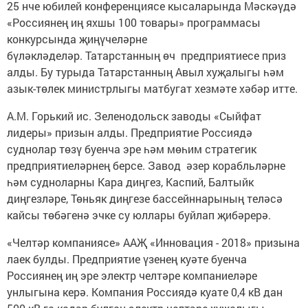
25 нче юбилей конференциясе кысаларында Мәскәүдә
«Россиянең иң яхшы 100 товары» программасы
конкурсында җиңүчеләрне
бүләкләделәр. Татарстанның өч предприятиесе приз
алды. Бу турыда Татарстанның Авыл хуҗалыгы һәм
азык-төлек министрлыгы матбугат хезмәте хәбәр итте.
А.М. Горький ис. Зеленодольск заводы «Сыйфат
лидеры» призын алды. Предприятие Россиядә
суднолар төзү буенча эре һәм мөһим стратегик
предприятиеләрнең берсе. Завод әзер корабльләрне
һәм судноларны Кара диңгез, Каспий, Балтыйк
диңгезләре, Төньяк диңгезе бассейннарының теләсә
кайсы төбәгенә эчке су юллары буйлап җибәрерә.
«Челтәр компаниясе» ААҖ «Инновация - 2018» призына
лаек булды. Предприятие үзенең куәте буенча
Россиянең иң эре электр челтәре компаниеләре
унлыгына керә. Компания Россиядә куате 0,4 кВ дан