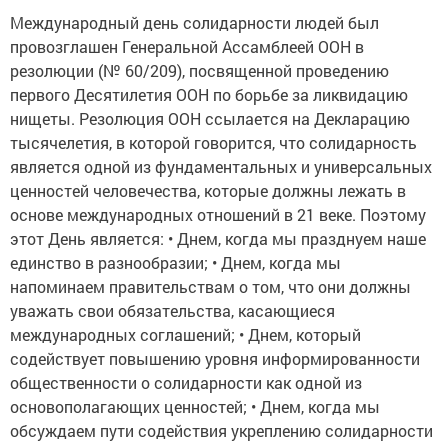
Международный день солидарности людей был
провозглашен Генеральной Ассамблеей ООН в
резолюции (№ 60/209), посвященной проведению
первого Десятилетия ООН по борьбе за ликвидацию
нищеты. Резолюция ООН ссылается на Декларацию
тысячелетия, в которой говорится, что солидарность
является одной из фундаментальных и универсальных
ценностей человечества, которые должны лежать в
основе международных отношений в 21 веке. Поэтому
этот День является: • Днем, когда мы празднуем наше
единство в разнообразии; • Днем, когда мы
напоминаем правительствам о том, что они должны
уважать свои обязательства, касающиеся
международных соглашений; • Днем, который
содействует повышению уровня информированности
общественности о солидарности как одной из
основополагающих ценностей; • Днем, когда мы
обсуждаем пути содействия укреплению солидарности