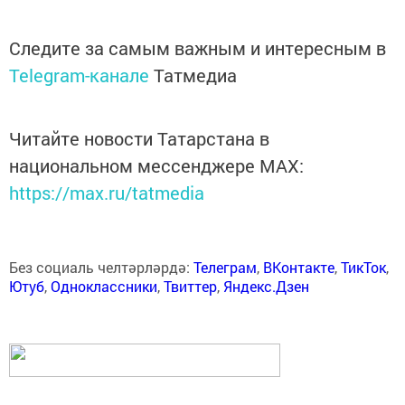
Следите за самым важным и интересным в
Telegram-канале
Татмедиа
Читайте новости Татарстана в
национальном мессенджере MАХ:
https://max.ru/tatmedia
Без социаль челтәрләрдә:
Телеграм
,
ВКонтакте
,
ТикТок
,
Ютуб
,
Одноклассники
,
Твиттер
,
Яндекс.Дзен