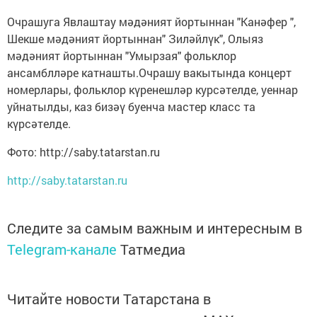
Очрашуга Явлаштау мәдәният йортыннан "Канәфер ",
Шекше мәдәният йортыннан" Зиләйлүк", Олыяз
мәдәният йортыннан "Умырзая" фольклор
ансамблләре катнашты.Очрашу вакытында концерт
номерлары, фольклор күренешләр курсәтелде, уеннар
уйнатылды, каз бизәү буенча мастер класс та
күрсәтелде.
Фото: http://saby.tatarstan.ru
http://saby.tatarstan.ru
Следите за самым важным и интересным в
Telegram-канале
Татмедиа
Читайте новости Татарстана в