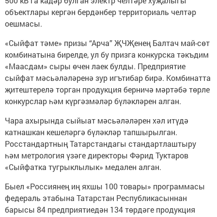
500 кВ га кадәр булган электр челтәре хуҗалыгы
объектлары кергән бердәнбер территориаль челтәр
оешмасы.
«Сыйфат тәме» призы “Арча” ҖЧҖенең Балтач май-сөт
комбинатына бирелде, ул бу призга конкурска тәкъдим
«Маасдам» сыры өчен лаек булды. Предприятие
сыйфат мәсьәләләренә зур игътибар бирә. Комбинатта
җитештерелә торган продукция берничә мәртәбә төрле
конкурслар һәм күргәзмәләр бүләкләрен алган.
Чара ахырында сыйыат мәсьәләләрен хәл итүдә
катнашкан кешеләргә бүләкләр тапшырылган.
Росстандартның Татарстандагы стандартлаштыру
һәм метрология үзәге директоры Фәрид Туктаров
«Сыйфатка тугрыклылык» медален алган.
Быел «Россиянең иң яхшы 100 товары» программасы
федераль этабына Татарстан Республикасыннан
барысы 84 предприятиедән 134 төрдәге продукция