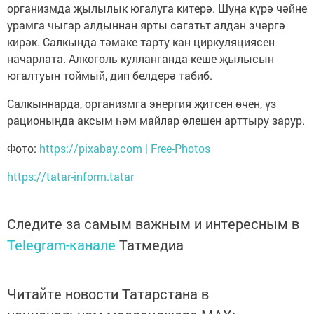
организмда җылылык югалуга китерә. Шуңа күрә чәйне
урамга чыгар алдыннан ярты сәгатьт алдан эчәргә
кирәк. Салкында тәмәке тарту кан циркуляциясен
начарлата. Алкоголь кулланганда кеше җылысын
югалтуын тоймый, дип белдерә табиб.
Салкыннарда, организмга энергия җитсен өчен, үз
рационыңда аксым һәм майлар өлешен арттыру зарур.
Фото:
https://pixabay.com | Free-Photos
https://tatar-inform.tatar
Следите за самым важным и интересным в
Telegram-канале
Татмедиа
Читайте новости Татарстана в