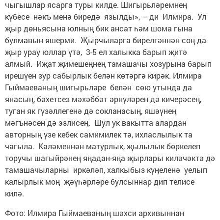
чыгышлар ясарга туры килде. Шигырьләремнең
күбесе нәкъ менә биредә язылды», – ди Илмира. Ул
җыр дөньясына юлның бик ансат һәм шома гына
булмавын яшерми. Җырчыларга бирелгәннән соң да
җыр урау юллар үтә, 3-5 ел халыкка барып җитә
алмый. Иҗат җимешеңнең тамашачы хозурына барып
ирешүен зур сабырлык белән көтәргә кирәк. Илмира
Гыймаеваның шигырьләре белән сөю утында да
янасың, бәхетсез мәхәббәт әрнүләрен дә кичерәсең,
туган як гүзәллегенә дә сокланасың, яшәүнең
мәгънәсен дә эзлисең. Шул ук вакытта алардан
авторның үзе кебек самимилек тә, ихласлылык та
чагыла. Каләменнән матурлык, җылылык бөркелеп
торучы шагыйрәнең яңадан-яңа җырлары киләчәктә дә
тамашачыларны иркәләп, халкыбыз күңеленә уелып
калырлык моң җәүһәрләре булсыннар дип телисе
килә.
Фото: Илмира Гыймаеваның шәхси архивыннан