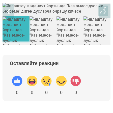
❮
❯
Оставляйте реакции
0
0
0
0
0