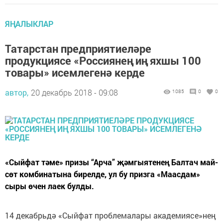
ЯҢАЛЫКЛАР
Татарстан предприятиеләре
продукциясе «Россиянең иң яхшы 100
товары» исемлегенә керде
автор,
20 декабрь 2018 - 09:08
1085
0
0
«Сыйфат тәме» призы “Арча” җәмгыятенең Балтач май-
сөт комбинатына бирелде, ул бу призга «Маасдам»
сыры өчен лаек булды.
14 декабрьдә «Сыйфат проблемалары академиясе»нең