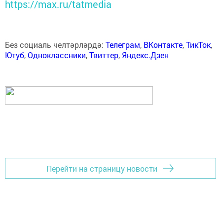
https://max.ru/tatmedia
Без социаль челтәрләрдә:
Телеграм
,
ВКонтакте
,
ТикТок
,
Ютуб
,
Одноклассники
,
Твиттер
,
Яндекс.Дзен
Перейти на страницу новости