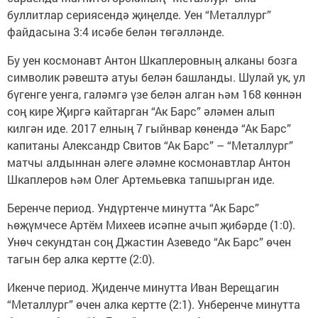
буллитлар сериясендә җиңелде. Уен “Металлург”
файдасына 3:4 исәбе белән төгәлләнде.
Бу уен космонавт Антон Шкаплеровның алканы бозга
символик рәвештә атуы белән башланды. Шулай ук, ул
бүгенге уенга, галәмгә үзе белән алган һәм 168 көннән
соң кире Җиргә кайтарган “Ак Барс” әләмен алып
килгән иде. 2017 елның 7 гыйнвар көнендә “Ак Барс”
капитаны Александр Свитов “Ак Барс” – “Металлург”
матчы алдыннан әлеге әләмне космонавтлар Антон
Шкаплеров һәм Олег Артемьевка тапшырган иде.
Беренче период. Ундүртенче минутта “Ак Барс”
һөҗүмчесе Артём Михеев исәпне ачып җибәрде (1:0).
Унөч секундтан соң Джастин Азеведо “Ак Барс” өчен
тагын бер алка кертте (2:0).
Икенче период. Җиденче минутта Иван Верещагин
“Металлург” өчен алка кертте (2:1). Унберенче минутта