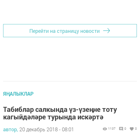
Перейти на страницу новости
ЯҢАЛЫКЛАР
Табиблар салкында үз-үзеңне тоту
кагыйдәләре турында искәртә
автор,
20 декабрь 2018 - 08:01
1137
0
0