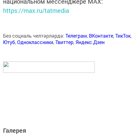
национальном мессенджере MАХ:
https://max.ru/tatmedia
Без социаль челтәрләрдә:
Телеграм
,
ВКонтакте
,
ТикТок
,
Ютуб
,
Одноклассники
,
Твиттер
,
Яндекс.Дзен
Галерея