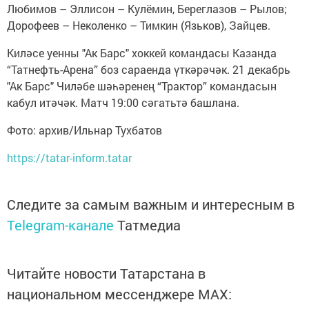
Любимов – Эллисон – Кулёмин, Береглазов – Рылов;
Дорофеев – Неколенко – Тимкин (Язьков), Зайцев.
Киләсе уенны "Ак Барс" хоккей командасы Казанда
“Татнефть-Арена” боз сараенда үткәрәчәк. 21 декабрь
"Ак Барс" Чиләбе шәһәренең “Трактор” командасын
кабул итәчәк. Матч 19:00 сәгатьтә башлана.
Фото: архив/Ильнар Тухбатов
https://tatar-inform.tatar
Следите за самым важным и интересным в
Telegram-канале
Татмедиа
Читайте новости Татарстана в
национальном мессенджере MАХ: