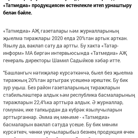
«Татмедиа» продукциясен өстенлекле итеп урнаштыру
белән бәйле.
«Татмедиа» АҖ газеталары һәм журналларының
җыелма тиражлары 2020 елда 20%тан артык арткан.
Язылу да, ваклап сату да артты. Бу хакта «Татар-
информ» МА биргән интервьюсында «Татмедиа» АҖ
генераль директоры Шамил Садыйков хәбәр итте.
"Башлангыч нәтиҗәләр күрсәткәнчә, быел без җыелма
тиражның 20%тан артыграк үсешенә ирештек. Бу бик
зур уңыш. Без район газеталарының тиражларын
стабильләштерә алдык һәм республика басмаларының
тиражларын 22,4%ка арттыра алдык. Ә журналлар,
гомумән, ике тапкырдан да күбрәк язылучыларын
арттырганнар. Әмма иң мөһиме - «Татмедиа»
басмаларын ваклап сатуда үсеше. Бу бик мөһим
күрсәткеч, чөнки укучыларыбыз безнең продукция өчен