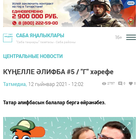
САБА ЯҢАЛЫКЛАРЫ
16+
"Саба таңнары" газетасы - Саба районы
ЦЕНТРАЛЬНЫЕ НОВОСТИ
КҮҢЕЛЛЕ ӘЛИФБА #5 / "Г" хәрефе
Татмедиа,
12 гыйнвар 2021 - 12:02
2757
0
0
Татар әлифбасын балалар бергә өйрәнәбез.