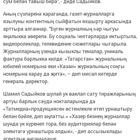
сум белән тавыш бирә", - диде Садыйков.
Аның сүзләренә караганда, газет-журналларга
язылуны контентның сыйфатын яхшырту аркасында
арттыра алганнар. "Бүген журналның һәр чыгуы
яңалыкка әверелә. Бу социаль челтәрләрдә яктыртыла,
видеороликлар, телевидение сюжетлары чыгарыла.
Журналларның үзендә кызыклы темалар, уникаль
фактура барлыкка килде. «Татарстан» журналының
юбилей номерына яки «Казан» журналының соңгы
номерына карау да җитә», – дип мисал китерде
генераль директор.
Шамил Садыйков шулай ук ваклап сату тиражларының
артуы барлык сәүдә нокталарында да
«Татмедиа»продукциясен өстенлекле итеп урнаштыру
белән бәйле, дип аңлатты.» «Хәзер безнең журналлар
шунда ук күренеп тора, без аудиторияләр белән
элемтәгә урнаштыра алдык», - дип ассызыклады
агентлык әңгәмәдәше.