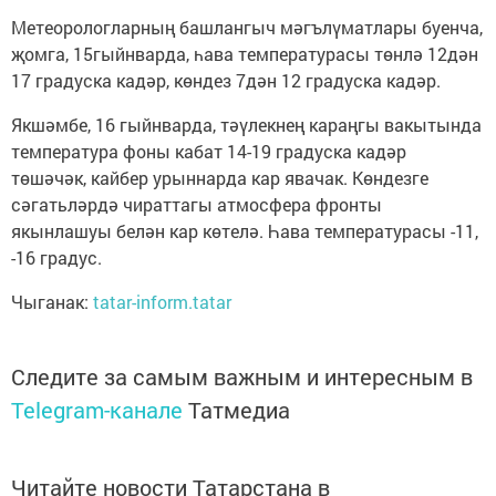
Метеорологларның башлангыч мәгълүматлары буенча,
җомга, 15гыйнварда, һава температурасы төнлә 12дән
17 градуска кадәр, көндез 7дән 12 градуска кадәр.
Якшәмбе, 16 гыйнварда, тәүлекнең караңгы вакытында
температура фоны кабат 14-19 градуска кадәр
төшәчәк, кайбер урыннарда кар явачак. Көндезге
сәгатьләрдә чираттагы атмосфера фронты
якынлашуы белән кар көтелә. Һава температурасы -11,
-16 градус.
Чыганак:
tatar-inform.tatar
Следите за самым важным и интересным в
Telegram-канале
Татмедиа
Читайте новости Татарстана в