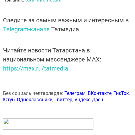
Следите за самым важным и интересным в
Telegram-канале
Татмедиа
Читайте новости Татарстана в
национальном мессенджере MАХ:
https://max.ru/tatmedia
Без социаль челтәрләрдә:
Телеграм
,
ВКонтакте
,
ТикТок
,
Ютуб
,
Одноклассники
,
Твиттер
,
Яндекс.Дзен