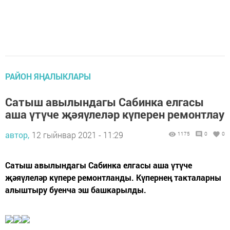
РАЙОН ЯҢАЛЫКЛАРЫ
Сатыш авылындагы Сабинка елгасы
аша үтүче җәяүлеләр күперен ремонтлау
автор,
12 гыйнвар 2021 - 11:29
1175
0
0
Сатыш авылындагы Сабинка елгасы аша үтүче
җәяүлеләр күпере ремонтланды. Күпернең такталарны
алыштыру буенча эш башкарылды.