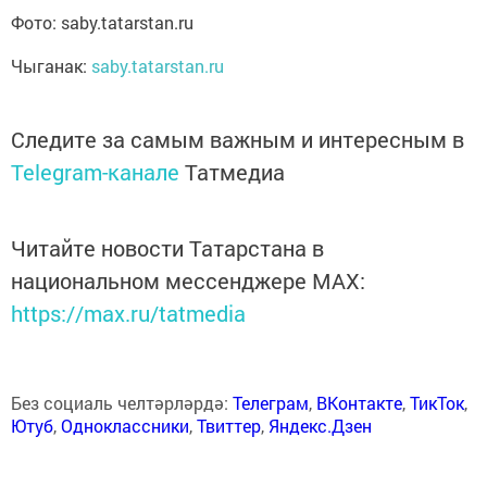
Фото: saby.tatarstan.ru
Чыганак:
saby.tatarstan.ru
Следите за самым важным и интересным в
Telegram-канале
Татмедиа
Читайте новости Татарстана в
национальном мессенджере MАХ:
https://max.ru/tatmedia
Без социаль челтәрләрдә:
Телеграм
,
ВКонтакте
,
ТикТок
,
Ютуб
,
Одноклассники
,
Твиттер
,
Яндекс.Дзен