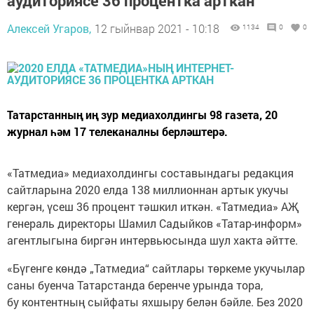
аудиториясе 36 процентка арткан
Алексей Угаров,
12 гыйнвар 2021 - 10:18
1134
0
0
Татарстанның иң зур медиахолдингы 98 газета, 20
журнал һәм 17 телеканалны берләштерә.
«Татмедиа» медиахолдингы составындагы редакция
сайтларына 2020 елда 138 миллионнан артык укучы
кергән, үсеш 36 процент тәшкил иткән. «Татмедиа» АҖ
генераль директоры Шамил Садыйков «Татар-информ»
агентлыгына биргән интервьюсында шул хакта әйтте.
«Бүгенге көндә „Татмедиа“ сайтлары төркеме укучылар
саны буенча Татарстанда беренче урында тора,
бу контентның сыйфаты яхшыру белән бәйле. Без 2020