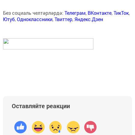
Без социаль челтәрләрдә:
Телеграм
,
ВКонтакте
,
ТикТок
,
Ютуб
,
Одноклассники
,
Твиттер
,
Яндекс.Дзен
Оставляйте реакции