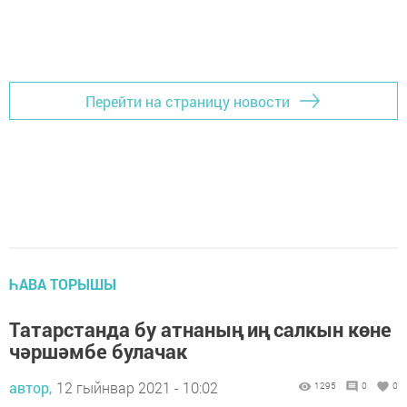
Перейти на страницу новости
ҺАВА ТОРЫШЫ
Татарстанда бу атнаның иң салкын көне
чәршәмбе булачак
автор,
12 гыйнвар 2021 - 10:02
1295
0
0