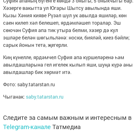
Суфия апаның бүгенге көндә 3 оныгы, 5 оныкчыгы бар.
Хәзерге вакытта ул Югары Шытсу авылында яши.
Кызы Хәния кияве Рүзәл шул ук авылда яшиләр, көн
саен килеп хәл белешеп, ярдәмләшеп торалар. Эш
сөючән Суфия апа тик утыра белми, хәзер дә кул
эшләре белән шөгыльләнә: носки, бияләй, киез бәйли;
сарык йонын тетә, җегерли.
Киң күнелле, ярдәмчел Суфия апа күршеләренә һәм
авылдашларына гел игелек кылып яши, шуңа күрә аны
авылдашлар бик хөрмәт итә.
Фото: saby.tatarstan.ru
Чыганак:
saby.tatarstan.ru
Следите за самым важным и интересным в
Telegram-канале
Татмедиа