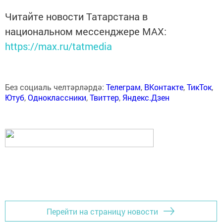
Читайте новости Татарстана в
национальном мессенджере MАХ:
https://max.ru/tatmedia
Без социаль челтәрләрдә:
Телеграм
,
ВКонтакте
,
ТикТок
,
Ютуб
,
Одноклассники
,
Твиттер
,
Яндекс.Дзен
Перейти на страницу новости