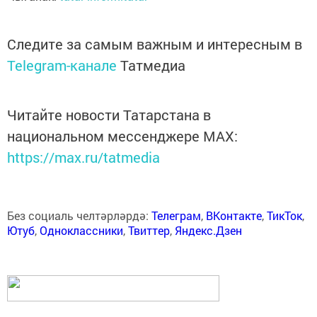
Следите за самым важным и интересным в
Telegram-канале
Татмедиа
Читайте новости Татарстана в
национальном мессенджере MАХ:
https://max.ru/tatmedia
Без социаль челтәрләрдә:
Телеграм
,
ВКонтакте
,
ТикТок
,
Ютуб
,
Одноклассники
,
Твиттер
,
Яндекс.Дзен