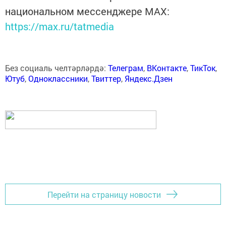
национальном мессенджере MАХ:
https://max.ru/tatmedia
Без социаль челтәрләрдә:
Телеграм
,
ВКонтакте
,
ТикТок
,
Ютуб
,
Одноклассники
,
Твиттер
,
Яндекс.Дзен
Перейти на страницу новости