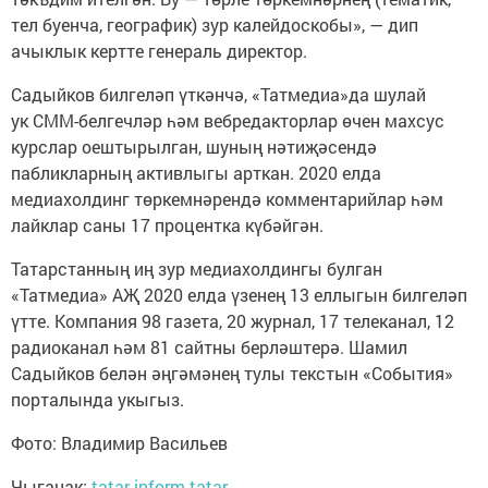
тел буенча, географик) зур калейдоскобы», — дип
ачыклык кертте генераль директор.
Садыйков билгеләп үткәнчә, «Татмедиа»да шулай
ук СММ-белгечләр һәм вебредакторлар өчен махсус
курслар оештырылган, шуның нәтиҗәсендә
пабликларның активлыгы арткан. 2020 елда
медиахолдинг төркемнәрендә комментарийлар һәм
лайклар саны 17 процентка күбәйгән.
Татарстанның иң зур медиахолдингы булган
«Татмедиа» АҖ 2020 елда үзенең 13 еллыгын билгеләп
үтте. Компания 98 газета, 20 журнал, 17 телеканал, 12
радиоканал һәм 81 сайтны берләштерә. Шамил
Садыйков белән әңгәмәнең тулы текстын «События»
порталында укыгыз.
Фото: Владимир Васильев
Чыганак:
tatar-inform.tatar