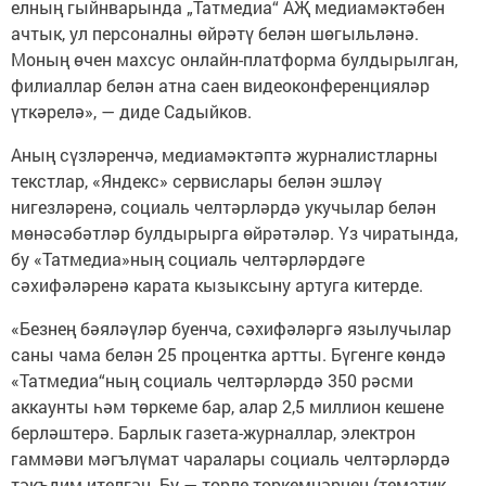
елның гыйнварында „Татмедиа“ АҖ медиамәктәбен
ачтык, ул персоналны өйрәтү белән шөгыльләнә.
Моның өчен махсус онлайн-платформа булдырылган,
филиаллар белән атна саен видеоконференцияләр
үткәрелә», — диде Садыйков.
Аның сүзләренчә, медиамәктәптә журналистларны
текстлар, «Яндекс» сервислары белән эшләү
нигезләренә, социаль челтәрләрдә укучылар белән
мөнәсәбәтләр булдырырга өйрәтәләр. Үз чиратында,
бу «Татмедиа»ның социаль челтәрләрдәге
сәхифәләренә карата кызыксыну артуга китерде.
«Безнең бәяләүләр буенча, сәхифәләргә язылучылар
саны чама белән 25 процентка артты. Бүгенге көндә
«Татмедиа“ның социаль челтәрләрдә 350 рәсми
аккаунты һәм төркеме бар, алар 2,5 миллион кешене
берләштерә. Барлык газета-журналлар, электрон
гаммәви мәгълүмат чаралары социаль челтәрләрдә
тәкъдим ителгән. Бу — төрле төркемнәрнең (тематик,