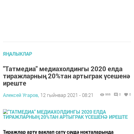
ЯҢАЛЫКЛАР
"Татмедиа" медиахолдингы 2020 елда
тиражларның 20%тан артыграк үсешенә
иреште
Алексей Угаров,
12 гыйнвар 2021 - 08:21
966
0
0
Тиражлар арту ваклап сату сәүдә нокталарында