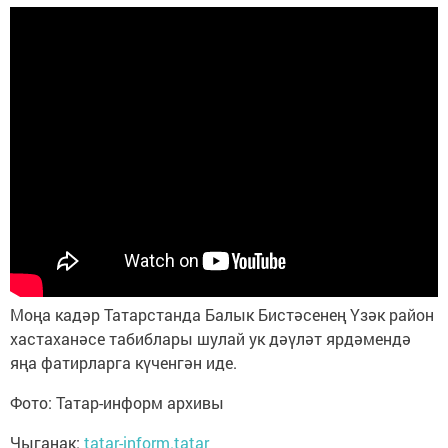
Моңа кадәр Татарстанда Балык Бистәсенең Үзәк район
хастаханәсе табиблары шулай ук дәүләт ярдәмендә
яңа фатирларга күченгән иде.
Фото: Татар-информ архивы
Чыганак:
tatar-inform.tatar