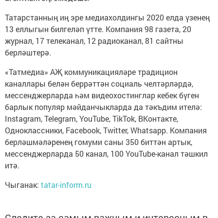
Татарстанның иң эре медиахолдингы 2020 елда үзенең
13 еллыгын билгеләп үтте. Компания 98 газета, 20
журнал, 17 телеканал, 12 радиоканал, 81 сайтны
берләштерә.
«Татмедиа» АҖ коммуникацияләре традицион
каналлары белән беррәттән социаль челтәрләрдә,
мессенджерларда һәм видеохостинглар кебек бүген
барлык популяр мәйданчыкларда да тәкъдим ителә:
Instagram, Telegram, YouTube, TikTok, ВКонтакте,
Одноклассники, Facebook, Twitter, Whatsapp. Компания
берләшмәләренең гомуми саны 350 биттән артык,
мессенджерларда 50 канал, 100 YouTube-канал тәшкил
итә.
Чыганак:
tatar-inform.ru
Следите за самым важным и интересным в