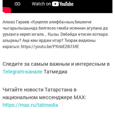
Алмаз Гәрәев «Күңелле әлифба»ның бишенче
чыгарылышында билгесез гөмбә исеннән агулана да
урманга кереп югала... Кызы Зөбәйдә әтисен коткара
алырмы? Аңа кем ярдәм итәр? Тизрәк видеоны
карагыз: https://youtu.be/PXnbE28i1ME
Следите за самым важным и интересным в
Telegram-канале
Татмедиа
Читайте новости Татарстана в
национальном мессенджере MАХ:
https://max.ru/tatmedia