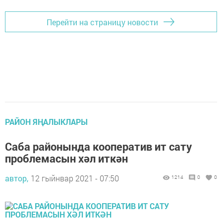
Перейти на страницу новости
РАЙОН ЯҢАЛЫКЛАРЫ
Саба районында кооператив ит сату
проблемасын хәл иткән
автор,
12 гыйнвар 2021 - 07:50
1214
0
0