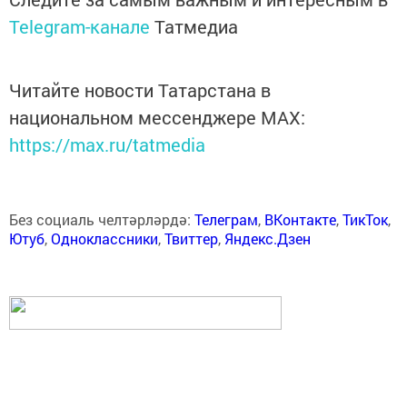
Telegram-канале
Татмедиа
Читайте новости Татарстана в
национальном мессенджере MАХ:
https://max.ru/tatmedia
Без социаль челтәрләрдә:
Телеграм
,
ВКонтакте
,
ТикТок
,
Ютуб
,
Одноклассники
,
Твиттер
,
Яндекс.Дзен