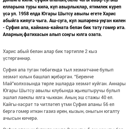
елларына туры килә, күп авырлыклар, ятимлек күреп
үсә ул. 1958 елда Югары Шытсу авылы егете Харис
абыйга кияүгә чыга. Аш-суга, кул эшләренә уңган килен
- Суфия апа, кайнана-кайната белән бик тату гомер итә.
Аларның фатихасын алып соңгы юлга озата.
Харис абый белән алар бик тәртипле 2 кыз
үстергәннәр.
Суфия апа туган төбәгендә тыл хезмәтчәне булып
хезмәт юлын башлап җибәргән. “Беренче
Май”колхозында төрле эшләрдә хезмәт куйган. Аннары
Югары Шытсу авылы клубында җыештыручы булып
эшләп лаеклы ялга чыккан. Аның эш стажы 40 ел.
Кайгы-хәсрәт тә читләтеп үтми Суфия апаны 56 ел
бергә гомер иткән газиз ирен, кызын, оныгын югалту
ачысын кичерә.