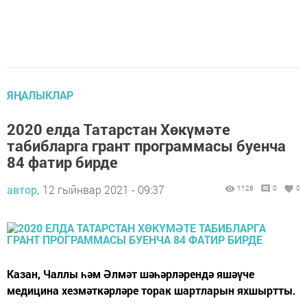
ЯҢАЛЫКЛАР
2020 елда Татарстан Хөкүмәте
табибларга грант программасы буенча
84 фатир бирде
автор,
12 гыйнвар 2021 - 09:37
1128
0
0
Казан, Чаллы һәм Әлмәт шәһәрләрендә яшәүче
медицина хезмәткәрләре торак шартларын яхшыртты.