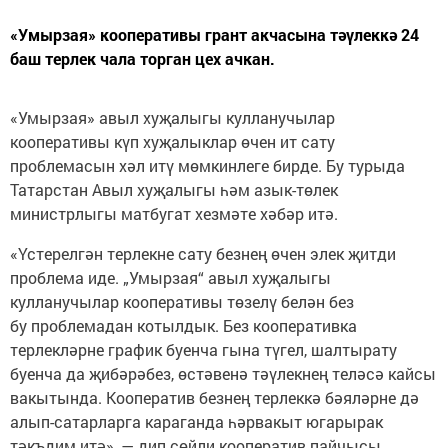
«Умырзая» кооперативы грант акчасына тәүлеккә 24
баш терлек чала торган цех ачкан.
«Умырзая» авыл хуҗалыгы кулланучылар
кооперативы күп хуҗалыклар өчен ит сату
проблемасын хәл итү мөмкинлеге бирде. Бу турыда
Татарстан Авыл хуҗалыгы һәм азык-төлек
министрлыгы матбугат хезмәте хәбәр итә.
«Үстерелгән терлекне сату безнең өчен элек җитди
проблема иде. „Умырзая“ авыл хуҗалыгы
кулланучылар кооперативы төзелү белән без
бу проблемадан котылдык. Без кооперативка
терлекләрне график буенча гына түгел, шалтырату
буенча да җибәрәбез, өстәвенә тәүлекнең теләсә кайсы
вакытында. Кооператив безнең терлеккә бәяләрне дә
алып-сатарларга караганда һәрвакыт югарырак
тәкъдим итә», — дип сөйли кооператив пайчысы,