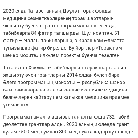
2020 елда Татарстанның Дәүләт торак фонды,
медицина хезмәткәрләренең торак шартларын
яхшырту буенча грант программасы нигезендә,
табибларга 84 фатир тапшырды. Шул исәптән, 51
фатир — Чаллы табибларына, ә Казан һәм Әлмәттә
тугызышар фатир бирелде. Бу йортлар «Торак һәм
шәһәр мохите» илкүләм проекты буенча төзелгән.
Татарстан Хөкүмәте табибларның торак шартларын
яхшырту өчен грантларны 2014 елдан бүлеп бирә.
Әлеге программаның максаты — республика шәһәр
һәм районнарына югары квалификацияле медицина
белгечләрен кайтару һәм халыкка медицина ярдәмен
үтемле итү.
Программа гамәлгә ашырылган алты елда 732 табиб
дәүләттән грантлар алды. 2020 елның июлендә грант
күләме 500 мең сумнан 800 мең сумга кадәр күтәрелде.