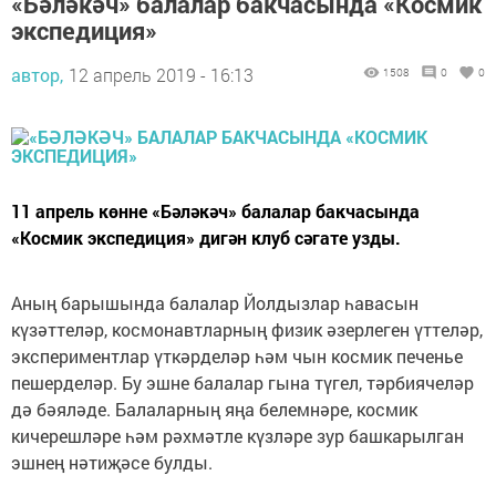
«Бәләкәч» балалар бакчасында «Космик
экспедиция»
автор,
12 апрель 2019 - 16:13
1508
0
0
11 апрель көнне «Бәләкәч» балалар бакчасында
«Космик экспедиция» дигән клуб сәгате узды.
Аның барышында балалар Йолдызлар һавасын
күзәттеләр, космонавтларның физик әзерлеген үттеләр,
экспериментлар үткәрделәр һәм чын космик печенье
пешерделәр. Бу эшне балалар гына түгел, тәрбиячеләр
дә бәяләде. Балаларның яңа белемнәре, космик
кичерешләре һәм рәхмәтле күзләре зур башкарылган
эшнең нәтиҗәсе булды.