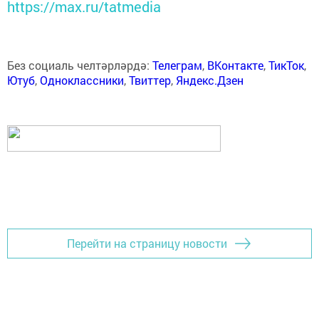
https://max.ru/tatmedia
Без социаль челтәрләрдә:
Телеграм
,
ВКонтакте
,
ТикТок
,
Ютуб
,
Одноклассники
,
Твиттер
,
Яндекс.Дзен
Перейти на страницу новости