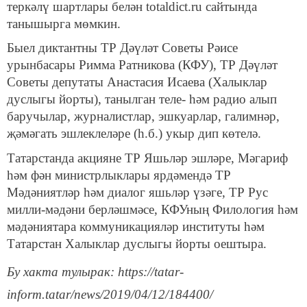
теркәлү шартлары белән totaldict.ru сайтында
танышырга мөмкин.
Быел диктантны ТР Дәүләт Советы Рәисе
урынбасары Римма Ратникова (КФУ), ТР Дәүләт
Советы депутаты Анастасия Исаева (Халыклар
дуслыгы йорты), танылган теле- һәм радио алып
баручылар, журналистлар, эшкуарлар, галимнәр,
җәмәгать эшлеклеләре (һ.б.) укыр дип көтелә.
Татарстанда акцияне ТР Яшьләр эшләре, Мәгариф
һәм фән министрлыклары ярдәмендә ТР
Мәдәниятләр һәм диалог яшьләр үзәге, ТР Рус
милли-мәдәни берләшмәсе, КФУның Филология һәм
мәдәниятара коммуникацияләр институты һәм
Татарстан Халыклар дуслыгы йорты оештыра.
Бу хакта тулырак: https://tatar-
inform.tatar/news/2019/04/12/184400/