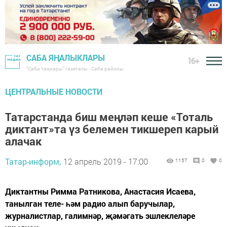
САБА ЯҢАЛЫКЛАРЫ
16+
"Саба таңнары" газетасы - Саба районы
ЦЕНТРАЛЬНЫЕ НОВОСТИ
Татарстанда биш меңләп кеше «Тоталь
диктант»та үз белемен тикшереп карый
алачак
Татар-информ,
12 апрель 2019 - 17:00
1157
0
0
Диктантны Римма Ратникова, Анастасия Исаева,
танылган теле- һәм радио алып баручылар,
журналистлар, галимнәр, җәмәгать эшлеклеләре