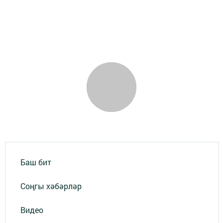
Баш бит
Соңгы хәбәрләр
Видео