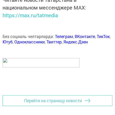
национальном мессенджере MАХ:
https://max.ru/tatmedia
Без социаль челтәрләрдә:
Телеграм
,
ВКонтакте
,
ТикТок
,
Ютуб
,
Одноклассники
,
Твиттер
,
Яндекс.Дзен
Перейти на страницу новости