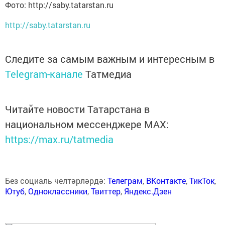
Фото: http://saby.tatarstan.ru
http://saby.tatarstan.ru
Следите за самым важным и интересным в
Telegram-канале
Татмедиа
Читайте новости Татарстана в
национальном мессенджере MАХ:
https://max.ru/tatmedia
Без социаль челтәрләрдә:
Телеграм
,
ВКонтакте
,
ТикТок
,
Ютуб
,
Одноклассники
,
Твиттер
,
Яндекс.Дзен