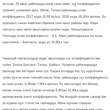
булсам, 34 авыл районында кеше саны кими: туу коэффициенты
түбәнәя, үлем­неке арта. Әйтик, Тәтеш районында үлем
коэффициенты 2017 елда 16,40 булса, 2018 елда 19,30га җит­кән. Бу
куркыныч санны ки­меткән берничә генә авыл районы бар. Әҗәл
чалгысы нәкъ менә авылларны күпләп кыра. Чагыштырыгыз:
Чаллыда үлем коэффициенты – 8,6. Авыл район­нарының иң яхшы
күр­сәткече – Балтачта, анда ул 10,80гә тиң.
Чамалый торгансыздыр инде: авылларда туу коэффициенты бик
түбән. Балык Бистәсе, Тәтеш, Кайбыч, Чүпрәле районнарында
балалар бик көттереп кенә туа. Башка елларда без туу күрсәткече
түбән булган өчен тәнкыйтьләгән Апас районында туу коэффициенты
аз гына үскән, 6,90нан 7,90га җиткән. Бу мәсь­әләдә гел безнең
каләм очына эләгә торган әтнәләр 8,40тан 10,90га кадәр
җиткергәннәр әлеге коэффициентны. Тик мондый позитив саннар бик
аз күренә шул статистик таблицада. Менә шуннан сорауны
кабыргасы белән куярга туры килә инде: сыерга печәнне кем сала,