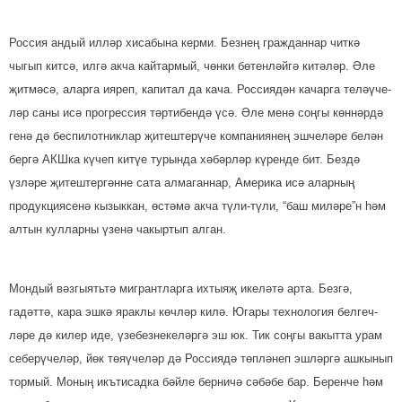
Россия андый илләр хисабына керми. Безнең гражданнар читкә
чыгып китсә, илгә акча кайтармый, чөнки бөтенләйгә китәләр. Әле
җитмәсә, аларга ияреп, капитал да кача. Россиядән качарга теләү­че­
ләр саны исә прогрессия тәрти­бендә үсә. Әле менә соңгы көн­нәр­дә
генә дә беспилотниклар җи­тештерүче компаниянең эшчеләре белән
бергә АКШка күчеп китүе турында хәбәрләр күренде бит. Без­дә
үзләре җитештергәнне сата алмаганнар, Америка исә аларның
продук­циясенә кызыккан, өстәмә акча түли-түли, “баш миләре”н һәм
алтын кулларны үзенә чакыртып алган.
Мондый вәзгыятьтә мигрантларга ихтыяҗ икеләтә арта. Безгә,
гадәттә, кара эшкә яраклы көчләр килә. Югары технология белгеч­
ләре дә килер иде, үзебез­неке­ләргә эш юк. Тик соңгы вакытта урам
себерүчеләр, йөк төяүчеләр дә Россиядә төпләнеп эшләргә ашкынып
тормый. Моның икътисадка бәйле берничә сәбәбе бар. Беренче һәм