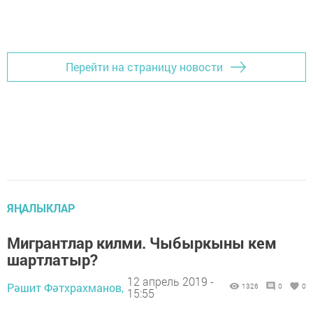
Перейти на страницу новости
ЯҢАЛЫКЛАР
Мигрантлар килми. Чыбыркыны кем
шартлатыр?
12 апрель 2019 -
Рәшит Фәтхрахманов,
1326
0
0
15:55