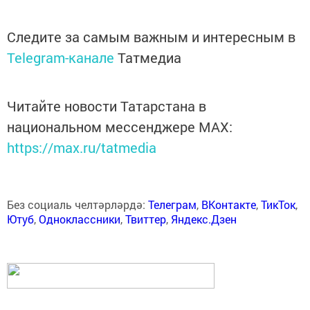
Следите за самым важным и интересным в
Telegram-канале
Татмедиа
Читайте новости Татарстана в
национальном мессенджере MАХ:
https://max.ru/tatmedia
Без социаль челтәрләрдә:
Телеграм
,
ВКонтакте
,
ТикТок
,
Ютуб
,
Одноклассники
,
Твиттер
,
Яндекс.Дзен