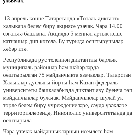
укыячак.
13 апрель көнне Татарстанда «Тоталь диктант»
халыкара белем бирү акциясе узачак. Чара 14.00
сәгатьтә башлана. Акциядә 5 меңнән артык кеше
катнашыр дип көтелә. Бу турыда оештыручылар
хәбәр итә.
Республикада рус теленнән диктантны барлык
муниципаль районнар һәм шәһәрләрдә
оештырылган 75 мәйданчыкта язачаклар. Татарстан
Халыклар дуслыгы йорты һәм Казан федераль
университеты башкалабызда диктант язу буенча төп
мәйданчыклар булачак. Мәйданчыклар шулай ук
төрле белем бирү учреждениеләре, сәүдә үзәкләре
территорияләрендә, Иннополис университетында да
оештырыла.
Чара үтәчәк мәйданчыкларның исемлеге һәм