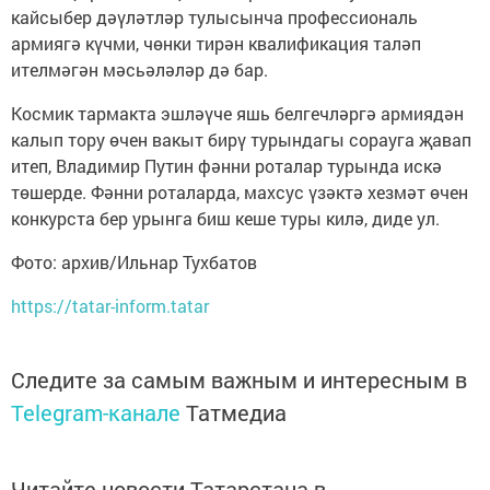
кайсыбер дәүләтләр тулысынча профессиональ
армиягә күчми, чөнки тирән квалификация таләп
ителмәгән мәсьәләләр дә бар.
Космик тармакта эшләүче яшь белгечләргә армиядән
калып тору өчен вакыт бирү турындагы сорауга җавап
итеп, Владимир Путин фәнни роталар турында искә
төшерде. Фәнни роталарда, махсус үзәктә хезмәт өчен
конкурста бер урынга биш кеше туры килә, диде ул.
Фото: архив/Ильнар Тухбатов
https://tatar-inform.tatar
Следите за самым важным и интересным в
Telegram-канале
Татмедиа
Читайте новости Татарстана в