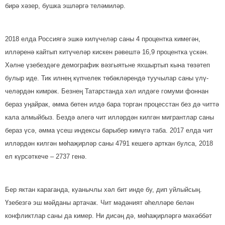
бирә хәзер, бушка эшләргә теләмиләр.
2018 елда Россиягә эшкә ки­лүчеләр саны 4 процентка киме­гән,
илләренә кайтып китүчеләр кискен рәвештә 16,9 процентка үскән.
Хәлне үзебездәге демографик вәз­гыятьне яхшыртып кына төзәтеп
булыр иде. Тик илнең күпчелек төбәкләрендә туучылар саны үлү­
челәрдән кимрәк. Безнең Татарстанда хәл илдәге гомуми фоннан
бераз уңайрак, әмма бө­тен илдә бара торган процесстан без дә читтә
кала алмыйбыз. Бездә әлегә чит илләрдән килгән мигрантлар саны
бераз үсә, әмма үсеш индексы барыбер кимүгә таба. 2017 елда чит
илләрдән килгән мөһаҗирләр саны 4791 кешегә арткан булса, 2018
ел күрсәткече – 2737 генә.
Бер яктан караганда, куанычлы хәл бит инде бу, дип уйлыйсың.
Үзебезгә эш мәйданы артачак. Чит мәдәният әһелләре белән
конфликтлар саны да кимер. Ни дисәң дә, мөһаҗирләргә мәхәббәт