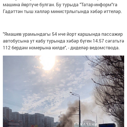
машина йөртүче булган. Бу турыда "Татар-информ"га
Гадәттән тыш хәлләр министрлыгында хәбәр иттеләр.
"Ямашев урамындагы 54 нче йорт каршында пассажир
автобусына ут кабу турында хәбәр бүген 14.57 сәгатьтә
112 бердәм номерына килде", - диделәр ведомствода.