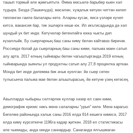
ташып тормый әле җәмгыятьтә. Әмма мәсьәлә барыбер кыен хәл
тудыра. Бездә (Ташкичүдә), мәсәлән, хуҗа­лык көтүен читтән килеп
төпләнгән гаилә балалары көтә. Аларны кусак, яисә үзләре күчеп
китсә, вакансия бар, тик эшләргә кеше юк. Ил икътисадында дә хәл
шундый ук бит инде. Көтүчеләр бөтенләйгә юкка чыкты дип
күзаллыйк. Бу сыерларның баш саны кимү белән кайтаваз бирәчәк.
Россиядә болай да сыерларның баш саны кими, пальма маен сатып
алу арта. 2017 елның гыйнвары белән чагыштырганда 2019 елның
гыйнварында зыянлы ул продукт­ны сатып алу 27,8 процентка арткан.
Монда бит инде дилемма бик ачык куелган: йә сыер сөтен
тулысынча пальма мае белән алыш­тырасың, йә көтүне үзең көтәсең.
Авылларда чыбыркы сел­тәр­лек куллар хәзер ел саен кими,
демографик кризис нәкъ менә салаларны “урып” килә. Менә карагыз:
Бөгелмә районында халык саны 2016 елда 814 кешегә кимесә, 2017
елда кимү күрсәткече 1196га кадәр җиткән. 2018 ел статистикасы
әле чыкмады, анда нинди саннардыр. Санаганда ялгышмаган