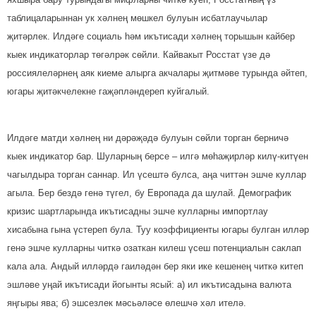
таблицаларыннан ук хәлнең мөшкел булуын исбат­лау­чылар
җитәрлек. Илдәге социаль һәм икътисади хәлнең торышын кайбер
кыек индикаторлар төгәл­рәк сөйли. Кайвакыт Росстат үзе дә
россиялеләрнең аяк киеме алырга акчалары җитмә­ве турында әйтеп,
югары җитәк­челекне гаҗәплән­дереп куйгалый.
Илдәге матди хәлнең ни дә­рә­җәдә булуын сөйли торган бер­ни­чә
кыек индикатор бар. Шу­ларның берсе – илгә мөһаҗирләр килү-китүен
чагылдыра торган саннар. Ил үсештә булса, аңа читтән эшче куллар
агыла. Бер бездә генә түгел, бу Европада да шулай. Демографик
кризис шартларында икътисадны эшче кулларны импортлау
хисабына гына үстереп була. Туу коэффициенты югары булган илләр
генә эшче кулларны читкә озаткан килеш үсеш потенциалын саклап
кала ала. Андый илләрдә гаиләдән бер яки ике кешенең читкә китеп
эшләве уңай икътисади йогынты ясый: а) ил икътисадына валюта
яңгыры ява; б) эшсезлек мәсьәләсе өлешчә хәл ителә.