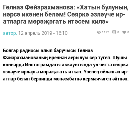
Гөлназ Фәйзрахманова: «Хатын булуның
нәрсә икәнен беләм! Сөяркә эзләүче ир-
атларга мөрәҗәгать итәсем килә»
автор,
12 апрель 2019 - 16:10
1812
0
0
Болгар радиосы алып баручысы Гөлназ
Фәйзрахманованың иреннән аерылуы сер түгел. Шушы
көннәрдә Инстаграмдагы аккаунтында ул читтә сөяркә
эзләүче ирләргә мөрәҗәгать иткән. Үзенең өйләнгән ир-
атлар белән бернинди мөнәсәбәткә кермәячәген әйткән.