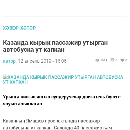
ХӘВЕФ-ХӘТӘР
Казанда кырык пассажир утырган
автобуска ут капкан
автор,
12 апрель 2019 - 16:06
1679
0
0
Урынга килгән янгын сүндерүчеләр двигатель бүлеге
януын ачыклаган.
Казанның Ямашев проспектында пассажир
автобусына ут капкан. Салонда 40 пассажир һәм