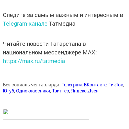
Следите за самым важным и интересным в
Telegram-канале
Татмедиа
Читайте новости Татарстана в
национальном мессенджере MАХ:
https://max.ru/tatmedia
Без социаль челтәрләрдә:
Телеграм
,
ВКонтакте
,
ТикТок
,
Ютуб
,
Одноклассники
,
Твиттер
,
Яндекс.Дзен