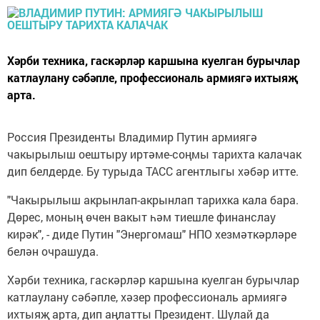
Хәрби техника, гаскәрләр каршына куелган бурычлар
катлаулану сәбәпле, профессиональ армиягә ихтыяҗ
арта.
Россия Президенты Владимир Путин армиягә
чакырылыш оештыру иртәме-соңмы тарихта калачак
дип белдерде. Бу турыда ТАСС агентлыгы хәбәр итте.
"Чакырылыш акрынлап-акрынлап тарихка кала бара.
Дөрес, моның өчен вакыт һәм тиешле финанслау
кирәк", - диде Путин "Энергомаш" НПО хезмәткәрләре
белән очрашуда.
Хәрби техника, гаскәрләр каршына куелган бурычлар
катлаулану сәбәпле, хәзер профессиональ армиягә
ихтыяҗ арта, дип аңлатты Президент. Шулай да