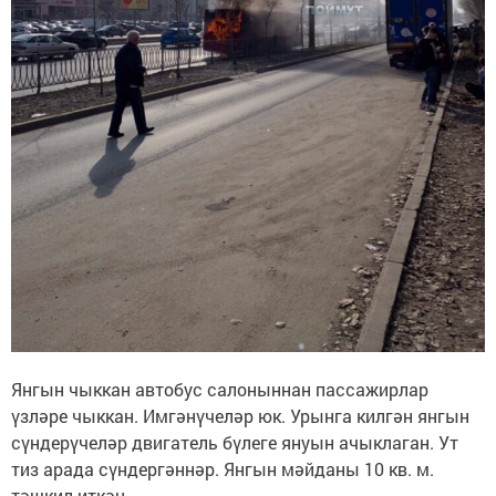
Янгын чыккан автобус салоныннан пассажирлар
үзләре чыккан. Имгәнүчеләр юк. Урынга килгән янгын
сүндерүчеләр двигатель бүлеге януын ачыклаган. Ут
тиз арада сүндергәннәр. Янгын мәйданы 10 кв. м.
тәшкил иткән.