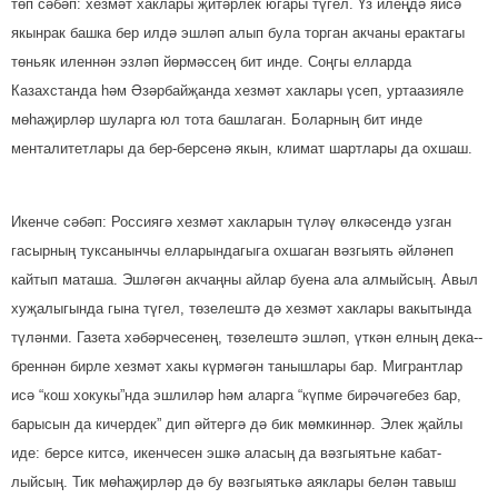
төп сәбәп: хезмәт хаклары җитәрлек югары түгел. Үз илеңдә яисә
якынрак башка бер илдә эшләп алып була торган акчаны ерактагы
төньяк иленнән эзләп йөрмәссең бит инде. Соңгы елларда
Казахстанда һәм Әзәрбайҗанда хезмәт хаклары үсеп, уртаазияле
мөһаҗирләр шуларга юл тота башлаган. Боларның бит инде
менталитетлары да бер-берсенә якын, климат шартлары да охшаш.
Икенче сәбәп: Россиягә хезмәт хакларын түләү өлкәсендә узган
гасырның туксанынчы елларындагыга охшаган вәзгыять әйләнеп
кайтып маташа. Эшләгән акчаңны айлар буена ала алмыйсың. Авыл
хуҗалыгында гына түгел, төзелеш­тә дә хезмәт хаклары вакытында
тү­ләнми. Газета хәбәрче­сенең, төзе­лештә эшләп, үткән елның де­ка-­
б­реннән бирле хезмәт хакы күр­мәгән танышлары бар. Мигрантлар
исә “кош хокукы”нда эш­лиләр һәм аларга “күпме бирә­чәгебез бар,
барысын да кичердек” дип әйтергә дә бик мөмкиннәр. Элек җайлы
иде: берсе китсә, икенчесен эшкә ала­сың да вәзгыятьне кабат­
лыйсың. Тик мөһаҗирләр дә бу вәзгыятькә аяклары белән тавыш