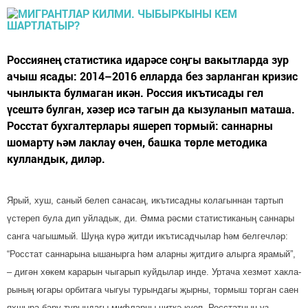
Россиянең статистика идарәсе соңгы вакытларда зур
ачыш ясады: 2014–2016 елларда без зарланган кризис
чынлыкта булмаган икән. Россия икътисады гел
үсештә булган, хәзер исә тагын да кызуланып маташа.
Росстат бухгалтерлары яшереп тормый: саннарны
шомарту һәм лаклау өчен, башка төрле методика
кулландык, диләр.
Ярый, хуш, саный белеп сана­саң, икътисадны колагыннан тартып
үстереп була дип уйладык, ди. Әмма рәсми статистиканың саннары
санга чагышмый. Шуңа күрә җитди икътисадчылар һәм бел­гечләр:
“Росстат саннарына ышанырга һәм алар­ны җитдигә алырга ярамый”,
– дигән хөкем карарын чыгарып куйдылар инде. Уртача хезмәт хакла­
рының югары орбитага чыгуы турындагы җырны, тормыш торган саен
яхшыра бару турындагы мифларны читкә куеп, Росстатның үз