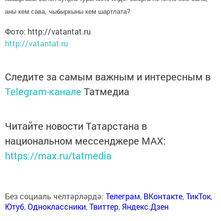
аны кем сава, чыбыркыны кем шартлата?
Фото: http://vatantat.ru
http://vatantat.ru
Следите за самым важным и интересным в
Telegram-канале
Татмедиа
Читайте новости Татарстана в
национальном мессенджере MАХ:
https://max.ru/tatmedia
Без социаль челтәрләрдә:
Телеграм
,
ВКонтакте
,
ТикТок
,
Ютуб
,
Одноклассники
,
Твиттер
,
Яндекс.Дзен