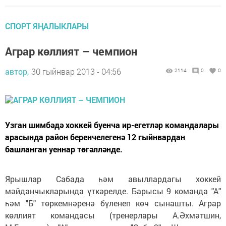
СПОРТ ЯҢАЛЫКЛАРЫ
Аграр көллият – чемпион
автор,
30 гыйнвар 2013 - 04:56
2114
0
0
Узган шимбәдә хоккей буенча ир-егетләр командалары
арасында район беренчелегенә 12 гыйнвардан
башланган уеннар төгәлләнде.
Ярышлар Сабада һәм авыллардагы хоккей
мәйданчыкларында үткәрелде. Барысы 9 команда "А"
һәм "Б" төркемнәренә бүленеп көч сынашты. Аграр
көллият командасы (тренерлары А.Әхмәтшин,