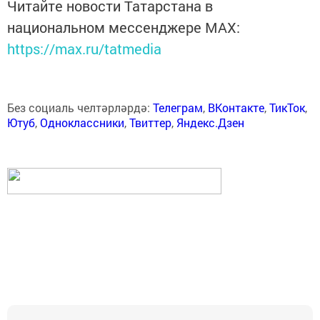
Читайте новости Татарстана в
национальном мессенджере MАХ:
https://max.ru/tatmedia
Без социаль челтәрләрдә:
Телеграм
,
ВКонтакте
,
ТикТок
,
Ютуб
,
Одноклассники
,
Твиттер
,
Яндекс.Дзен