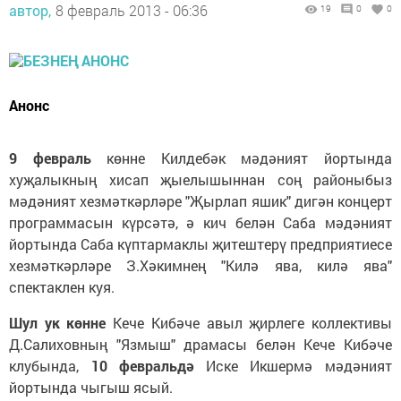
автор,
8 февраль 2013 - 06:36
19
0
0
Анонс
9 февраль
көнне Килдебәк мәдәният йортында
хуҗалыкның хисап җыелышыннан соң районыбыз
мәдәният хезмәткәрләре "Җырлап яшик" дигән концерт
программасын күрсәтә, ә кич белән Саба мәдәният
йортында Саба күптармаклы җитештерү предприятиесе
хезмәткәрләре З.Хәкимнең "Килә ява, килә ява"
спектаклен куя.
Шул ук көнне
Кече Кибәче авыл җирлеге коллективы
Д.Салиховның "Язмыш" драмасы белән Кече Кибәче
клубында,
10 февральдә
Иске Икшермә мәдәният
йортында чыгыш ясый.