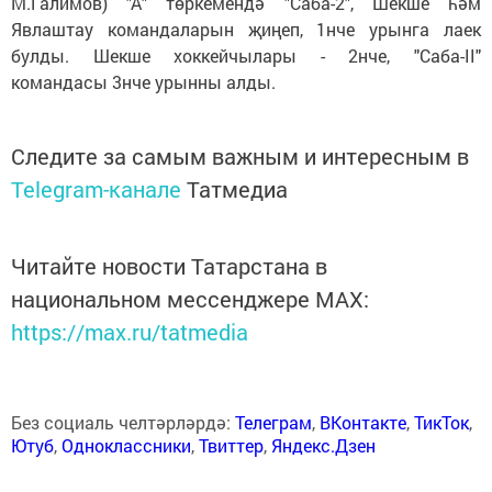
М.Галимов) "А" төркемендә "Саба-2", Шекше һәм
Явлаштау командаларын җиңеп, 1нче урынга лаек
булды. Шекше хоккейчылары - 2нче, "Саба-II"
командасы 3нче урынны алды.
Следите за самым важным и интересным в
Telegram-канале
Татмедиа
Читайте новости Татарстана в
национальном мессенджере MАХ:
https://max.ru/tatmedia
Без социаль челтәрләрдә:
Телеграм
,
ВКонтакте
,
ТикТок
,
Ютуб
,
Одноклассники
,
Твиттер
,
Яндекс.Дзен