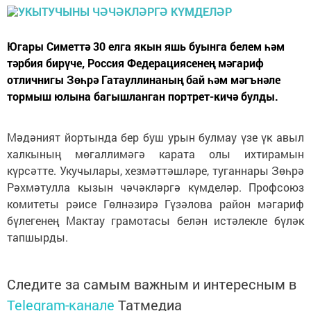
Югары Симеттә 30 елга якын яшь буынга белем һәм
тәрбия бирүче, Россия Федерациясенең мәгариф
отличнигы Зөһрә Гатауллинаның бай һәм мәгънәле
тормыш юлына багышланган портрет-кичә булды.
Мәдәният йортында бер буш урын булмау үзе үк авыл
халкының мөгаллимәгә карата олы ихтирамын
күрсәтте. Укучылары, хезмәттәшләре, туганнары Зөһрә
Рәхмәтулла кызын чәчәкләргә күмделәр. Профсоюз
комитеты рәисе Гөлнәзирә Гүзәлова район мәгариф
бүлегенең Мактау грамотасы белән истәлекле бүләк
тапшырды.
Следите за самым важным и интересным в
Telegram-канале
Татмедиа