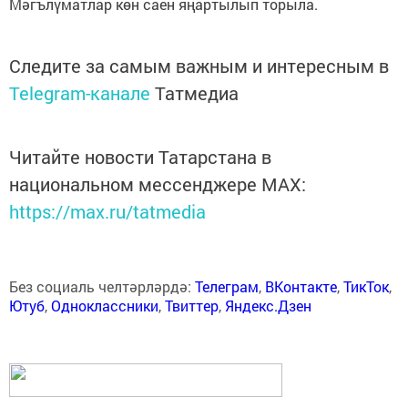
Мәгълүматлар көн саен яңартылып торыла.
Следите за самым важным и интересным в
Telegram-канале
Татмедиа
Читайте новости Татарстана в
национальном мессенджере MАХ:
https://max.ru/tatmedia
Без социаль челтәрләрдә:
Телеграм
,
ВКонтакте
,
ТикТок
,
Ютуб
,
Одноклассники
,
Твиттер
,
Яндекс.Дзен