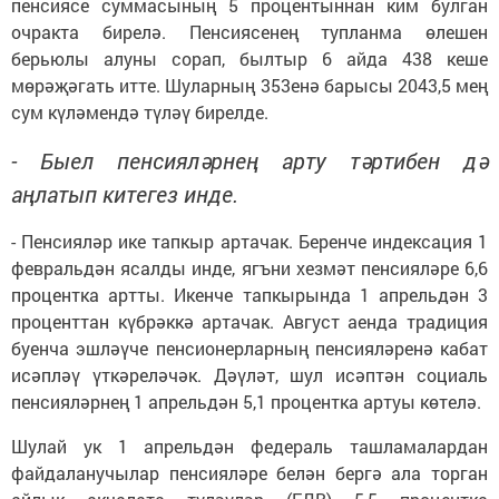
пенсиясе суммасының 5 процентыннан ким булган
очракта бирелә. Пенсиясенең тупланма өлешен
берьюлы алуны сорап, былтыр 6 айда 438 кеше
мөрәҗәгать итте. Шуларның 353енә барысы 2043,5 мең
сум күләмендә түләү бирелде.
- Быел пенсияләрнең арту тәр­тибен дә
аңлатып китегез инде.
- Пенсияләр ике тапкыр арта­чак. Беренче индексация 1
фев­­ральдән ясалды инде, ягъни хезмәт пенсияләре 6,6
процентка артты. Икенче тапкырында 1 апрельдән 3
проценттан күбрәккә артачак. Август аенда традиция
буенча эшләүче пенсионерларның пенсияләренә кабат
исәпләү үткәреләчәк. Дәүләт, шул исәптән социаль
пенсияләрнең 1 апрельдән 5,1 процентка артуы көтелә.
Шулай ук 1 апрельдән федераль ташламалардан
файдаланучылар пенсияләре белән бергә ала торган