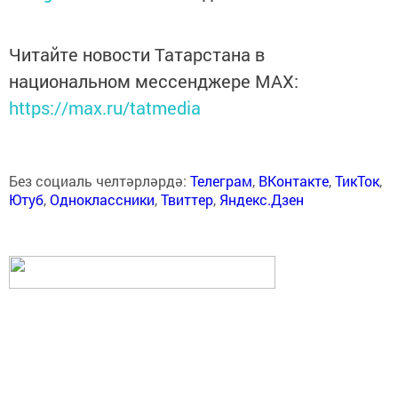
Читайте новости Татарстана в
национальном мессенджере MАХ:
https://max.ru/tatmedia
Без социаль челтәрләрдә:
Телеграм
,
ВКонтакте
,
ТикТок
,
Ютуб
,
Одноклассники
,
Твиттер
,
Яндекс.Дзен