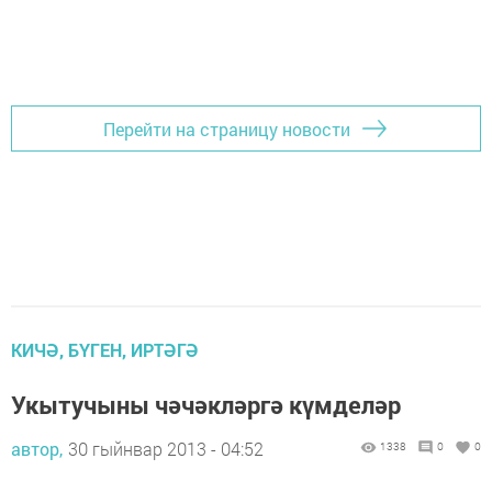
Перейти на страницу новости
КИЧӘ, БҮГЕН, ИРТӘГӘ
Укытучыны чәчәкләргә күмделәр
автор,
30 гыйнвар 2013 - 04:52
1338
0
0