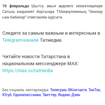
10 февральдә
Шытсу авыл җирлеге хезмәткәрләре
Сатыш мәдәният йортында Т.Миңнуллинның "Әниләр
һәм бәбиләр" спектаклен күрсәтә.
Следите за самым важным и интересным в
Telegram-канале
Татмедиа
Читайте новости Татарстана в
национальном мессенджере MАХ:
https://max.ru/tatmedia
Без социаль челтәрләрдә:
Телеграм
,
ВКонтакте
,
ТикТок
,
Ютуб
,
Одноклассники
,
Твиттер
,
Яндекс.Дзен