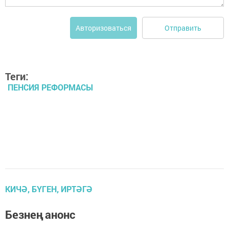
Отправить
Авторизоваться
Теги:
ПЕНСИЯ РЕФОРМАСЫ
КИЧӘ, БҮГЕН, ИРТӘГӘ
Безнең анонс