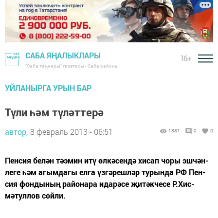
САБА ЯҢАЛЫКЛАРЫ
16+
"Саба таңнары" газетасы - Саба районы
УЙЛАНЫРГА УРЫН БАР
Түли һәм түләттерә
автор,
8 февраль 2013 - 06:51
1381
0
0
Пенсия белән тәэмин итү өлкәсендә хисап чоры эш­чән­
леге һәм агымдагы елга үзгәрешләр турында РФ Пен­
сия фондының районара идарәсе җитәкчесе Р.Хис­
мәтуллов сөйли.