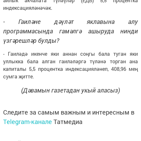
айлык акчалата түләүләр (ЕДВ) 5,5 процентка
индексацияләнәчәк.
- Гаиләне дәүләт яклавына алу
программасында гамәлгә ашыруда нинди
үзгәрешләр булды?
- Гаиләдә икенче яки аннан соңгы бала туган яки
уллыкка бала алган гаиләләргә түләнә торган ана
капиталы 5,5 процентка индексацияләнеп, 408,96 мең
сумга җитте.
(Дәвамын газетадан укый аласыз)
Следите за самым важным и интересным в
Telegram-канале
Татмедиа