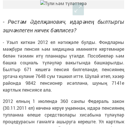
- Рөстәм Әделҗанович, ида­рәнең былтыргы
эшчән­леген ничек бәялисез?
- Узып киткән 2012 ел нә­ти­җәле булды. Фондларны
мәҗ­бүри пенсия һәм медицина иминияте кертемнәре
белән тәэмин итү планнары үтәлде. Пособиеләр һәм
башка социаль түләүләр вакытында башкарылды.
Былтыр 671 кешегә пенсия билгеләнде, пенсиянең
уртача күләме 7648 сум тәшкил итте. Шулай итеп, хәзер
районда 9842 пенсионер исәпләнә, шуның 7141е
картлык пенсиясе ала.
2012 елның 1 июлендә 360 сан­лы Федераль закон
(30.11.2011 ел) көченә керүе уңаеннан, идарә пенсиянең
туп­ланма өлеше средстволары хисабына түләүләр
процедурасын гамәлгә ашыруга кереште. Ул картлык