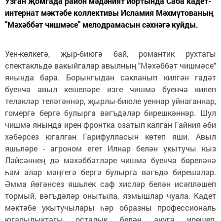
Узган җомгада район мәдәният йортында Саба кадет-
интернат мәктәбе коллективы Исламия Мәхмүтованың
"Мәхәббәт чишмәсе" мелодрамасын сәхнәгә куйды.
Уен-көлкегә, җыр-биюгә бай, романтик рухтагы
спектакльдә вакыйгалар авылның "Мәхәббәт чишмәсе"
янында бара. Борынгыдан сакланып килгән гадәт
буенча авыл кешеләре изге чишмә буенча килеп
теләкләр теләгәннәр, җырлы-биюле уеннар уйнаганнар,
гомергә бергә булырга вәгъдәләр бирешкәннәр. Шул
чишмә янында ирен фронтка озатып калган Гайния әби
хәбәрсез югалган Гарифулласын көтеп яши. Авыл
яшьләре - агроном егет Илнар белән укытучы кыз
Ләйсәннең дә мәхәббәтләре чишмә буенча бөреләнә
һәм алар мәңгегә бергә булырга вәгъдә бирешәләр.
Әмма йөгәнсез яшьлек саф хисләр белән исәпләшеп
тормый, вәгъдәләр онытыла, язмышлар чуала. Кадет
мәктәбе укытучылары һәр образны профессиональ
югарылыктагы осталык белән ачуга ирешеп,