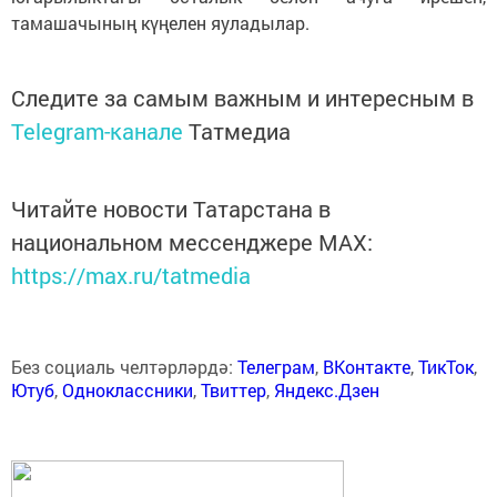
тамашачының күңелен яуладылар.
Следите за самым важным и интересным в
Telegram-канале
Татмедиа
Читайте новости Татарстана в
национальном мессенджере MАХ:
https://max.ru/tatmedia
Без социаль челтәрләрдә:
Телеграм
,
ВКонтакте
,
ТикТок
,
Ютуб
,
Одноклассники
,
Твиттер
,
Яндекс.Дзен