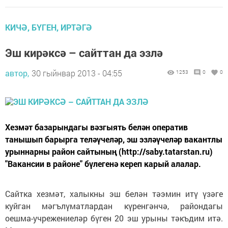
КИЧӘ, БҮГЕН, ИРТӘГӘ
Эш кирәксә – сайттан да эзлә
автор,
30 гыйнвар 2013 - 04:55
1253
0
0
Хезмәт базарындагы вәзгыять белән оператив
танышып барырга теләүчеләр, эш эзләүчеләр вакантлы
урыннарны район сайтының (http://saby.tatarstan.ru)
"Вакансии в районе" бүлегенә кереп карый алалар.
Сайтка хезмәт, халыкны эш белән тәэмин итү үзәге
куйган мәгълүматлардан күренгәнчә, райондагы
оешма-учрежениеләр бүген 20 эш урыны тәкъдим итә.