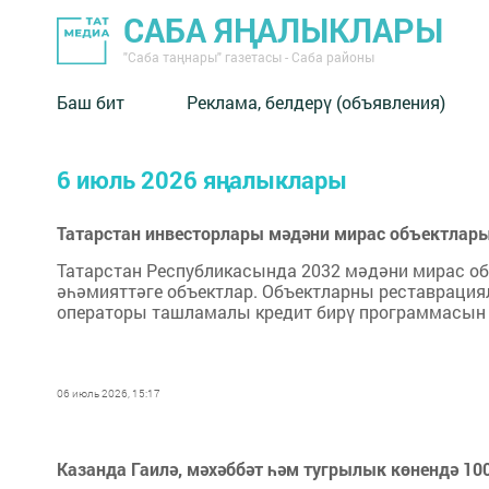
САБА ЯҢАЛЫКЛАРЫ
"Саба таңнары" газетасы - Саба районы
Баш бит
Реклама, белдерү (объявления)
6 июль 2026 яңалыклары
Татарстан инвесторлары мәдәни мирас объектлары
Татарстан Республикасында 2032 мәдәни мирас об
әһәмияттәге объектлар. Объектларны реставрация
операторы ташламалы кредит бирү программасын 
06 июль 2026, 15:17
Казанда Гаилә, мәхәббәт һәм тугрылык көнендә 10