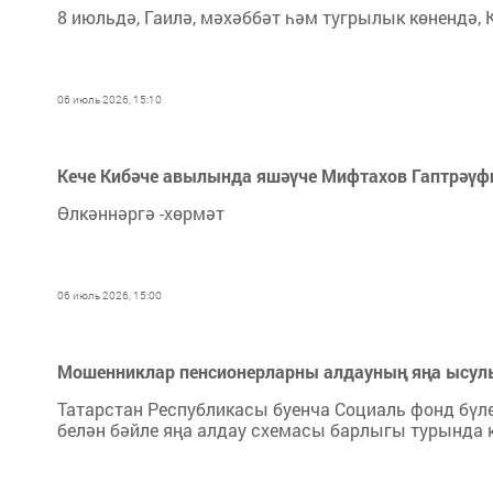
8 июльдә, Гаилә, мәхәббәт һәм тугрылык көнендә, 
06 июль 2026, 15:10
Кече Кибәче авылында яшәүче Мифтахов Гаптрәүф
Өлкәннәргә -хөрмәт
06 июль 2026, 15:00
Мошенниклар пенсионерларны алдауның яңа ысулы
Татарстан Республикасы буенча Социаль фонд бүл
белән бәйле яңа алдау схемасы барлыгы турында 