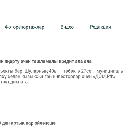
Фоторепортажлар
Видео
Редакция
н яңарту өчен ташламалы кредит ала ала
ъекты бар. Шуларның 40ы – төбәк, ә 27се – муниципаль
ләү белән кызыксынган инвесторлар өчен «ДОМ.РФ»
тәкъдим итә.
0 дән артык пар өйләнешә