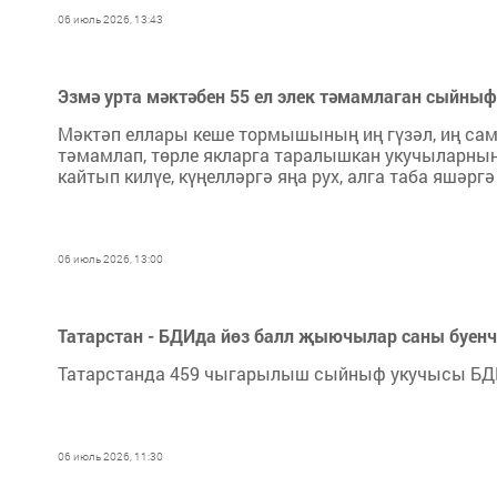
06 июль 2026, 13:43
Эзмә урта мәктәбен 55 ел элек тәмамлаган сыйн
Мәктәп еллары кеше тормышының иң гүзәл, иң сами
тәмамлап, төрле якларга таралышкан укучыларның
кайтып килүе, күңелләргә яңа рух, алга таба яшәргә
06 июль 2026, 13:00
Татарстан - БДИда йөз балл җыючылар саны буенч
Татарстанда 459 чыгарылыш сыйныф укучысы БДИд
06 июль 2026, 11:30