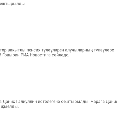
 оештырылды
 төр вакытлы пенсия түләүләрен алучыларның түләүләре
й Говырин РИА Новостига сөйләде.
 Данис Галиуллин истәлегенә оештырылды. Чарага Дани
ы җыелды.