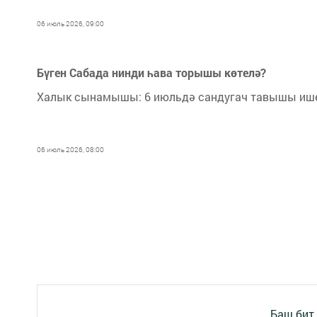
06 июль 2026, 09:00
Бүген Сабада нинди һава торышы көтелә?
Халык сынамышы: 6 июльдә сандугач тавышы ишет
06 июль 2026, 08:00
Баш бит