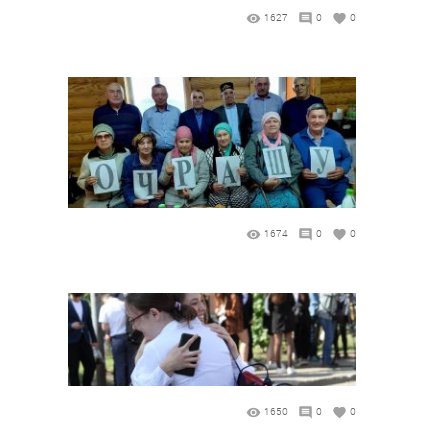
1627
0
0
1674
0
0
1650
0
0