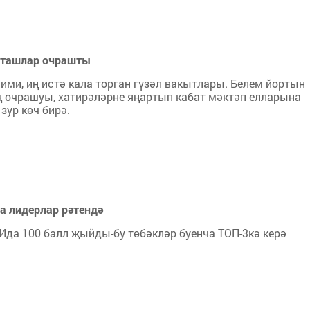
ыфташлар очрашты
ми, иң истә кала торган гүзәл вакытлары. Белем йортын
 очрашуы, хатирәләрне яңартып кабат мәктәп елларына
 зур көч бирә.
а лидерлар рәтендә
а 100 балл җыйды-бу төбәкләр буенча ТОП-3кә керә