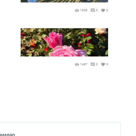
1606
0
0
1497
0
0
емалар