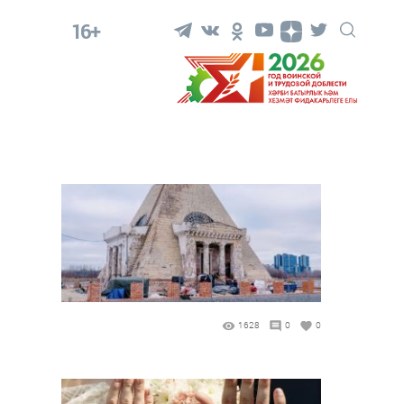
16+
1628
0
0