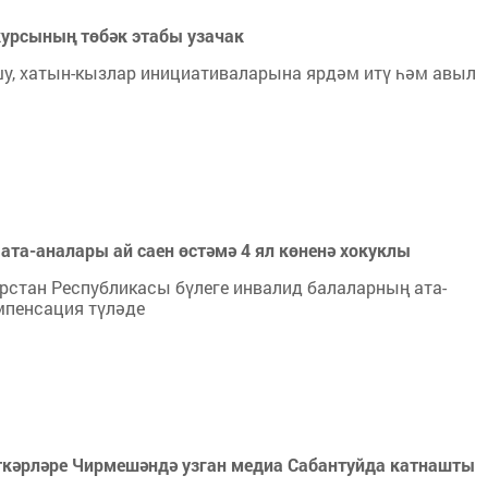
урсының төбәк этабы узачак
у, хатын-кызлар инициативаларына ярдәм итү һәм авыл
та-аналары ай саен өстәмә 4 ял көненә хокуклы
стан Республикасы бүлеге инвалид балаларның ата-
мпенсация түләде
ткәрләре Чирмешәндә узган медиа Сабантуйда катнашты