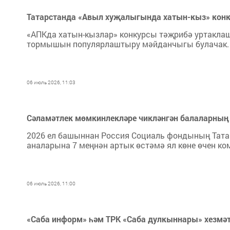
Татарстанда «Авыл хуҗалыгында хатын-кыз» конк
«АПКда хатын-кызлар» конкурсы тәҗрибә уртаклаш
тормышын популярлаштыру мәйданчыгы булачак.
06 июль 2026, 11:03
Сәламәтлек мөмкинлекләре чикләнгән балаларның а
2026 ел башыннан Россия Социаль фондының Татар
аналарына 7 меңнән артык өстәмә ял көне өчен ко
06 июль 2026, 11:00
«Саба информ» һәм ТРК «Саба дулкыннары» хезмә