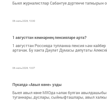
Быел журналистлар Сабантуе дүртенче тапкырын
06 июль 2026, 10:30
1 августтан кемнәрнең пенсияләре арта?
1 августтан Россиядә тупланма пенсия һәм кайбер
артачак. Бу хакта Дәүләт Думасы депутаты Алексе
06 июль 2026, 10:07
Пүкәлдә «Авыл көне» узды
Быел авыл көне МХОда һәлак булган авылдашыбыз
туганнары, дуслары, сыйныфташлары, авыл халк