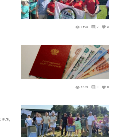
1598
0
0
1659
0
0
снең