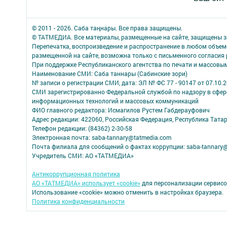
© 2011 - 2026. Саба таңнары. Все права защищены.
© ТАТМЕДИА. Все материалы, размещенные на сайте, защищены з
Перепечатка, воспроизведение и распространение в любом объе
размещенной на сайте, возможна только с письменного согласия
При поддержке Республиканского агентства по печати и массов
Наименование СМИ: Саба таннары (Сабинские зори)
№ записи о регистрации СМИ, дата: ЭЛ № ФС 77 - 90147 от 07.10.
СМИ зарегистрированно Федеральной службой по надзору в сфере
информационных технологий и массовых коммуникаций
ФИО главного редактора: Исмагилов Рустем Габдерауфович
Адрес редакции: 422060, Российская Федерация, Республика Татарс
Телефон редакции: (84362) 2-30-58
Электронная почта: saba-tannary@tatmedia.com
Почта филиала для сообщений о фактах коррупции: saba-tannary
Учредитель СМИ: АО «ТАТМЕДИА»
Антикоррупционная политика
АО «ТАТМЕДИА» использует «cookie»
для персонализации сервисо
Использование «cookie» можно отменить в настройках браузера.
Политика конфиденциальности