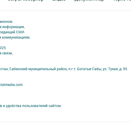
аконом.
ме информации,
 редакций СМИ.
ым коммуникациям.
2025
 связи,
тан, Сабинский муниципальный район, п.г.т. Богатые Сабы, ул. Тукая, д. 95
@tatmedia.com
в и удобства пользователей сайтом.