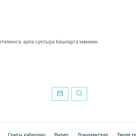
елмәсә, арпа суктыра башларга мөмкин.
Соңгы хәбәрләр
Видео
Документлар
Төрле т