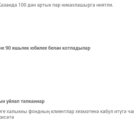
Казанда 100 дән артык пар никахлашырга ниятли.
не 90 яшьлек юбилее белән котладылар
н уйлап тапканнар
еге халыкны фондның клиентлар хезмәтенә кабул итүгә ч
кисәтә