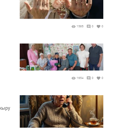
1585
0
0
1654
0
0
акыру