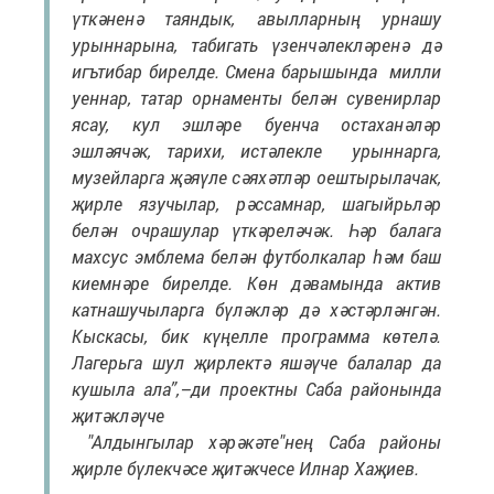
үткәненә таяндык, авылларның урнашу
урыннарына, табигать үзенчәлекләренә дә
игътибар бирелде. Смена барышында милли
уеннар, татар орнаменты белән сувенирлар
ясау, кул эшләре буенча остаханәләр
эшләячәк, тарихи, истәлекле урыннарга,
музейларга җәяүле сәяхәтләр оештырылачак,
җирле язучылар, рәссамнар, шагыйрьләр
белән очрашулар үткәреләчәк. Һәр балага
махсус эмблема белән футболкалар һәм баш
киемнәре бирелде. Көн дәвамында актив
катнашучыларга бүләкләр дә хәстәрләнгән.
Кыскасы, бик күңелле программа көтелә.
Лагерьга шул җирлектә яшәүче балалар да
кушыла ала”,–ди проектны Саба районында
җитәкләүче
"Алдынгылар хәрәкәте"нең Саба районы
җирле бүлекчәсе җитәкчесе Илнар Хаҗиев.