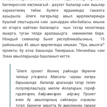
Бөтенроссия иҗтимагый - дәүләт балалар һәм яшьләр
хәрәкәтенең төбәк бүлеге ярдәмендә гамәлгә
ашырыла. Әлеге лагерьлар авыл җирлекләрендә
бушлай оештырыла һәм шәһәрдән әби-бабасы янына
ял итәргә кайткан балаларга чын татар мохитендә
яшәргә, туган телдә аралашырга мөмкинлек бирә.
Мондый сменалар быел республикабызның 15
районында 45 авыл җирлегендә оешкан. “Ура, авылга!”
проекты бу атна башында Тимершык, Мичәнбаш һәм
Эзмә авылларында башланып китте.
“Әлеге проект безнең районда беренче
тапкыр үткәрелә. Максаты –шушы лагерь
барышында балалар арасында татар телен
популярлаштыру, милли йолаларын, гореф-
гадәтләрен, бәйрәмнәрен өйрәнү. Проект
өчен бу авылларның сайлануы очраклы
түгел. Беренче чиратта, бу җирлекнең тарихи