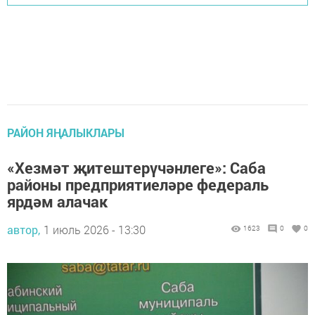
РАЙОН ЯҢАЛЫКЛАРЫ
«Хезмәт җитештерүчәнлеге»: Саба
районы предприятиеләре федераль
ярдәм алачак
автор,
1 июль 2026 - 13:30
1623
0
0