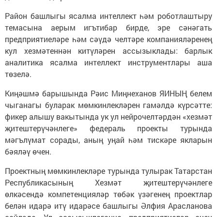
Район башлыгы ясалма интеллект һәм роботлаштыру
темасына аерым игътибар бирде, эре сәнәгать
предприятиеләре һәм сәүдә челтәре компанияләренең
кул хезмәтеннән китүләрен ассызыклады: барлык
аналитика ясалма интеллект инструментлары аша
төзелә.
Киңәшмә барышында Рәис Миңнеханов ЯИНЫҢ белем
чыганагы буларак мөмкинлекләрен гамәлдә күрсәтте:
фикер алышу вакытында ук ул нейрочелтәрдән «хезмәт
җитештерүчәнлеге» федераль проекты турында
мәгълүмат сорады, аның уңай һәм тискәре якларын
бәяләү өчен.
Проектның мөмкинлекләре турында тулырак Татарстан
Республикасының Хезмәт җитештерүчәнлеге
өлкәсендә компетенцияләр төбәк үзәгенең проектлар
белән идарә итү идарәсе башлыгы Әлфия Арасланова