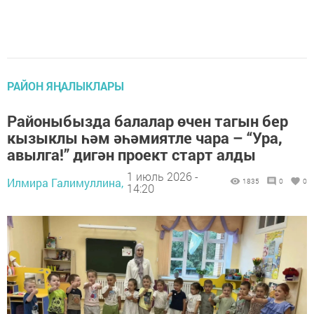
РАЙОН ЯҢАЛЫКЛАРЫ
Районыбызда балалар өчен тагын бер
кызыклы һәм әһәмиятле чара – “Ура,
авылга!” дигән проект старт алды
1 июль 2026 -
Илмира Галимуллина,
1835
0
0
14:20