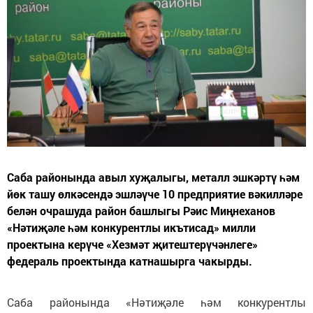
Саба районында авыл хуҗалыгы, металл эшкәртү һәм
йөк ташу өлкәсендә эшләүче 10 предприятие вәкилләре
белән очрашуда район башлыгы Рәис Миңнеханов
«Нәтиҗәле һәм конкурентлы икътисад» милли
проектына керүче «Хезмәт җитештерүчәнлеге»
федераль проектында катнашырга чакырды.
Саба районында «Нәтиҗәле һәм конкурентлы