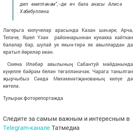
дип өметләнәм”,–ди өч бала анасы Алисә
Хәбибуллина.
Лагерьга килүчеләр арасында Казан шәһәре, Арча,
Теләче, Яшел Үзән районнарыннан кунакка кайткан
балалар бар, шулай ук якын-тирә як авыллардан да
яратып йөриләр икән.
Смена Иләбәр авылының Сабантуй мәйданында
күңелле бәйрәм белән төгәлләнәчәк. Чарага танылган
җырчыбыз Сәидә Мөхәммәтҗанованың килүе дә
көтелә.
Тулырак фоторепортажда
Следите за самым важным и интересным в
Telegram-канале
Татмедиа