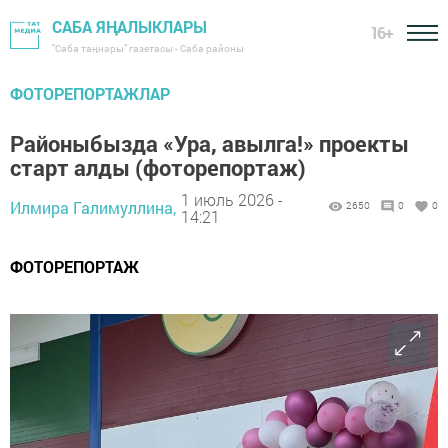
САБА ЯҢАЛЫКЛАРЫ
16+
"Саба таңнары" газетасы - Саба районы
ФОТОРЕПОРТАЖЛАР
Районыбызда «Ура, авылга!» проекты
старт алды (фоторепортаж)
1 июль 2026 -
Илмира Галимуллина,
2650
0
0
14:21
ФОТОРЕПОРТАЖ