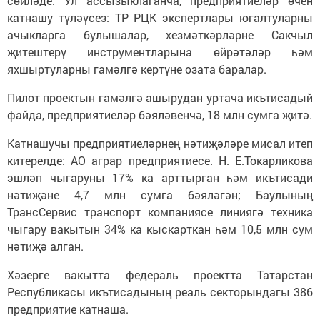
сөйләде. Ул ассызыклаганча, предприятиеләр өчен
катнашу түләүсез: ТР РЦК экспертлары югалтуларны
ачыкларга булышалар, хезмәткәрләрне Сакчыл
җитештерү инструментларына өйрәтәләр һәм
яхшыртуларны гамәлгә кертүне озата баралар.
Пилот проектын гамәлгә ашырудан уртача икътисадый
файда, предприятиеләр бәяләвенчә, 18 млн сумга җитә.
Катнашучы предприятиеләрнең нәтиҗәләре мисал итеп
китерелде: АО аграр предприятиесе. Н. Е.Токарликова
эшләп чыгаруны 17% ка арттырган һәм икътисади
нәтиҗәне 4,7 млн сумга бәяләгән; Баулының
ТрансСервис транспорт компаниясе линиягә техника
чыгару вакытын 34% ка кыскарткан һәм 10,5 млн сум
нәтиҗә алган.
Хәзерге вакытта федераль проектта Татарстан
Республикасы икътисадының реаль секторындагы 386
предприятие катнаша.