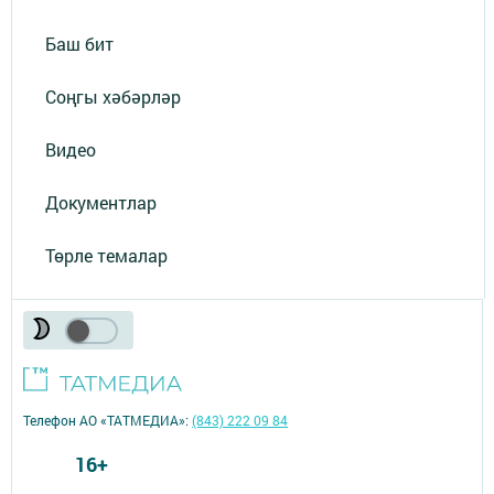
Баш бит
Соңгы хәбәрләр
Видео
Документлар
Төрле темалар
Телефон АО «ТАТМЕДИА»:
(843) 222 09 84
16+