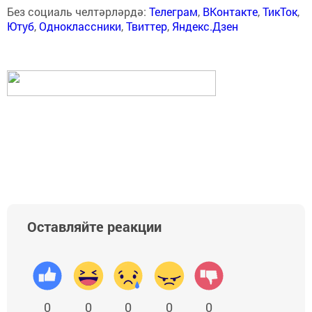
Без социаль челтәрләрдә:
Телеграм
,
ВКонтакте
,
ТикТок
,
Ютуб
,
Одноклассники
,
Твиттер
,
Яндекс.Дзен
Оставляйте реакции
0
0
0
0
0