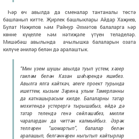
Һәр өч авылда да сменалар тантаналы төстә
башланып китте. Җирлек башлыклары Айдар Хаҗиев,
Булат Нәҗипов һәм Райнур Әхмәтов балаларга һәр
көнне күңелле һәм нәтиҗәле үтүен теләделәр.
Мишәбәш авылында ачылышка балаларын озата
килүче әниләр белән дә аралаштык.
“Мин үзем шушы авылда туып үстем, хәзер
гаиләм белән Казан шәһәрендә яшибез.
Авылга ялга кайткач, әлеге проект турында
ишеттем, кызым Зәринә, улым Тамерланны
да катнашырасым килде. Балаларны татар
мохитендә үстерергә тырышабыз, өйдә дә
татар телендә генә сөйләшәбез, милли
чаралардан да читтән калмыйбыз. Әзрәк
телләрен “шомартып”, балалар белән
аралашып, белгәннәрен ныгытып кайтырлар