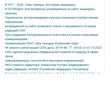
© 2011 - 2026. Саба таңнары. Все права защищены.
© ТАТМЕДИА. Все материалы, размещенные на сайте, защищены
законом.
Перепечатка, воспроизведение и распространение в любом объеме
информации,
размещенной на сайте, возможна только с письменного согласия
редакций СМИ.
При поддержке Республиканского агентства по печати и массовым
коммуникациям.
Наименование СМИ: Саба таннары (Сабинские зори)
№ записи о регистрации СМИ, дата: ЭЛ № ФС 77 - 90147 от 07.10.2025
СМИ зарегистрированно Федеральной службой по надзору в сфере
связи,
информационных технологий и массовых коммуникаций
ФИО главного редактора: Исмагилов Рустем Габдерауфович
Адрес редакции: 422060, Российская Федерация, Республика
Татарстан, Сабинский муниципальный район, п.г.т. Богатые Сабы, ул.
Тукая, д. 95
Телефон редакции: (84362) 2-30-58
Электронная почта: saba-tannary@tatmedia.com
Почта филиала для сообщений о фактах коррупции: saba-
tannary@tatmedia.com
Учредитель СМИ: АО «ТАТМЕДИА»