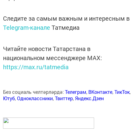
Следите за самым важным и интересным в
Telegram-канале
Татмедиа
Читайте новости Татарстана в
национальном мессенджере MАХ:
https://max.ru/tatmedia
Без социаль челтәрләрдә:
Телеграм
,
ВКонтакте
,
ТикТок
,
Ютуб
,
Одноклассники
,
Твиттер
,
Яндекс.Дзен