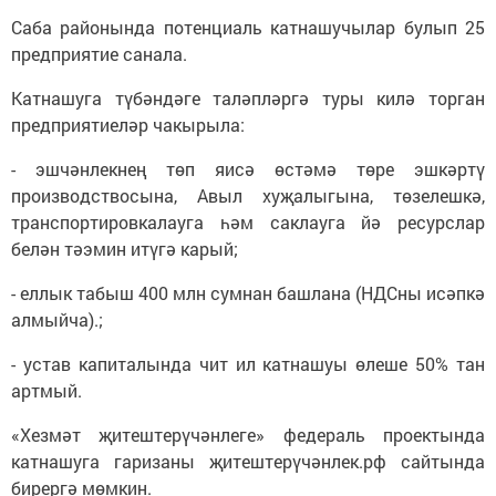
Саба районында потенциаль катнашучылар булып 25
предприятие санала.
Катнашуга түбәндәге таләпләргә туры килә торган
предприятиеләр чакырыла:
- эшчәнлекнең төп яисә өстәмә төре эшкәртү
производствосына, Авыл хуҗалыгына, төзелешкә,
транспортировкалауга һәм саклауга йә ресурслар
белән тәэмин итүгә карый;
- еллык табыш 400 млн сумнан башлана (НДСны исәпкә
алмыйча).;
- устав капиталында чит ил катнашуы өлеше 50% тан
артмый.
«Хезмәт җитештерүчәнлеге» федераль проектында
катнашуга гаризаны җитештерүчәнлек.рф сайтында
бирергә мөмкин.