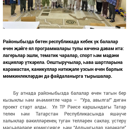
Районыбызда бөтен республикада кебек үк балалар
өчен җәйге ял программалары тулы көченә дәвам итә:
лагерьлар эшли, тематик чаралар, спорт һәм мәдәни
акцияләр үткәрелә. Оештыручылар, һава шартларына
карамастан, каникуллар нәтиҗәле узсын өчен барлык
мөмкинлекләрдән дә файдаланырга тырышалар.
Бу атнада районыбызда балалар өчен тагын бер
кызыклы һәм әһәмиятле чара – “Ура, авылга!” дигән
проект старт алды. Ул ТР Рәисе каршындагы Татар
телен һәм Татарстан Республикасында яшәүче
халыклар вәкилләренең туган телләрен саклау, үстерү
мәсьәләләре комиссиясе һәм “Алдынгылар хәрәкәте”