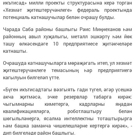
икътисад» милли проекты структурасына керә торган
«Хезмәт җитештерүчәнлеге» федераль проектында
потенциаль катнашучылар белән очрашу булды.
Чарада Саба районы башлыгы Рәис Миңнеханов һәм
районның авыл хуҗалыгы, металл эшкәртү һәм йөк
ташу өлкәсендәге 10 предприятиесе җитәкчеләре
катнашты.
Очрашуда катнашучыларга мөрәҗәгать итеп, ул хезмәт
җитештерүчәнлеге темасының һәр предприятиегә
кагылуын билгеләп үтте.
«Бүген икътисадтагы вәзгыять гади түгел, әгәр үсешкә
акча җитмәсә, эчке резервлар табарга кирәк:
чыгымнарны киметергә, кадрларны яңадан
квалификацияләргә, роботлаштыру белән
шөгыльләнергә, ясалма интеллектны тоташтырырга
һәм башка заманча чишелешләрне кертергә кирәк», -
дип билгеләде район башлыгы.