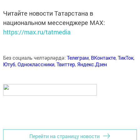
Читайте новости Татарстана в
национальном мессенджере MАХ:
https://max.ru/tatmedia
Без социаль челтәрләрдә:
Телеграм
,
ВКонтакте
,
ТикТок
,
Ютуб
,
Одноклассники
,
Твиттер
,
Яндекс.Дзен
Перейти на страницу новости