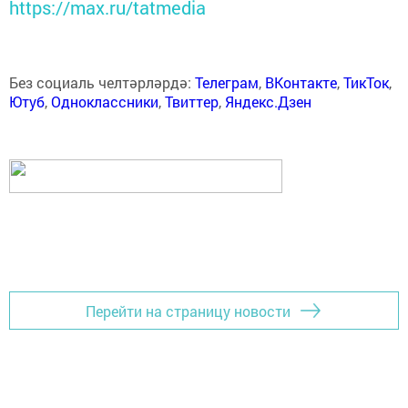
https://max.ru/tatmedia
Без социаль челтәрләрдә:
Телеграм
,
ВКонтакте
,
ТикТок
,
Ютуб
,
Одноклассники
,
Твиттер
,
Яндекс.Дзен
Перейти на страницу новости