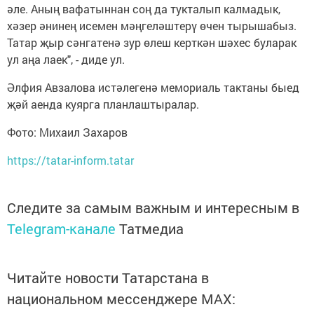
әле. Аның вафатыннан соң да тукталып калмадык,
хәзер әнинең исемен мәңгеләштерү өчен тырышабыз.
Татар җыр сәнгатенә зур өлеш керткән шәхес буларак
ул аңа лаек", - диде ул.
Әлфия Авзалова истәлегенә мемориаль тактаны быед
җәй аенда куярга планлаштыралар.
Фото: Михаил Захаров
https://tatar-inform.tatar
Следите за самым важным и интересным в
Telegram-канале
Татмедиа
Читайте новости Татарстана в
национальном мессенджере MАХ: