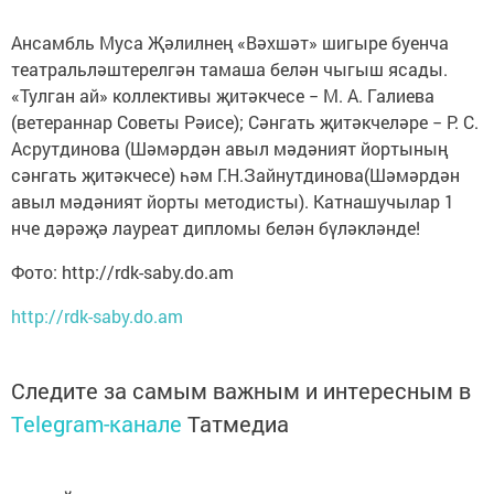
Ансамбль Муса Җәлилнең «Вәхшәт» шигыре буенча
театральләштерелгән тамаша белән чыгыш ясады.
«Тулган ай» коллективы җитәкчесе − М. А. Галиева
(ветераннар Советы Рәисе); Сәнгать җитәкчеләре − Р. С.
Асрутдинова (Шәмәрдән авыл мәдәният йортының
сәнгать җитәкчесе) һәм Г.Н.Зайнутдинова(Шәмәрдән
авыл мәдәният йорты методисты). Катнашучылар 1
нче дәрәҗә лауреат дипломы белән бүләкләнде!
Фото: http://rdk-saby.do.am
http://rdk-saby.do.am
Следите за самым важным и интересным в
Telegram-канале
Татмедиа