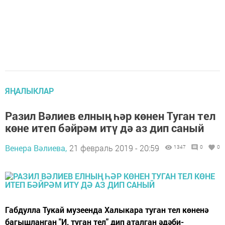
ЯҢАЛЫКЛАР
Разил Вәлиев елның һәр көнен Туган тел
көне итеп бәйрәм итү дә аз дип саный
Венера Вәлиева,
21 февраль 2019 - 20:59
1347
0
0
Габдулла Тукай музеенда Халыкара туган тел көненә
багышланган "И, туган тел" дип аталган әдәби-