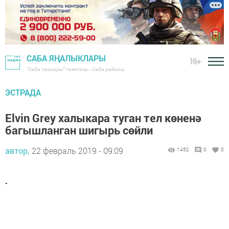
САБА ЯҢАЛЫКЛАРЫ
16+
"Саба таңнары" газетасы - Саба районы
ЭСТРАДА
Elvin Grey халыкара туган тел көненә
багышланган шигырь сөйли
автор,
22 февраль 2019 - 09:09
1452
0
0
.