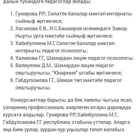
данын түбәндәге педагоглар яклады:
Гумерова Р.Р., Сәләтле балалар мәктәп-интернаты
сыйныф җитәкчесе;
Хасанова Е.В., И.С.Башкиров исемендәге Завод-
Нырты урта мәктәбе сыйныф җитәкчесе;
Хабибуллина М.Г, Сәләтле балалар мәктәп-
интернаты педагог-психологы;
Халикова Г.Г., Шәмәрдән лицее педагог-психологы;
Валиуллин Д.М., Шәмәрдән лицее педагог-
оештыручысы, “Юнармия” штабы җитәкчесе;
Габдулхакова Г.Г., Шекше төп мәктәбе педагог-
оештыручысы.
Конкурсантлар барысы да бик лаеклы чыгыш ясап,
үзләренең профессиональ әзерлеген югары дәрәҗәдә
курсәтә алдылар. Гумерова Р.Р.,Хабибуллина М.Г.,
Габдулхакова Г.Г. республика этабына үттеләр. Аларга
яңа биек үрләр, зурдан-зур уңышлар теләп калабыз.