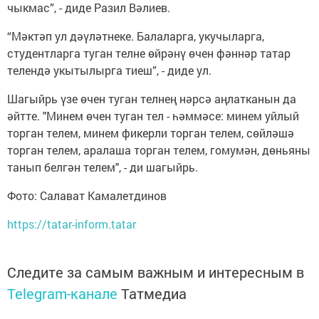
чыкмас”, - диде Разил Вәлиев.
“Мәктәп ул дәүләтнеке. Балаларга, укучыларга,
студентларга туган телне өйрәнү өчен фәннәр татар
телендә укытылырга тиеш”, - диде ул.
Шагыйрь үзе өчен туган телнең нәрсә аңлатканын да
әйтте. "Минем өчен туган тел - һәммәсе: минем уйлый
торган телем, минем фикерли торган телем, сөйләшә
торган телем, аралаша торган телем, гомумән, дөньяны
танып белгән телем", - ди шагыйрь.
Фото: Салават Камалетдинов
https://tatar-inform.tatar
Следите за самым важным и интересным в
Telegram-канале
Татмедиа