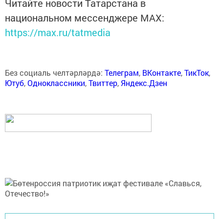
Читайте новости Татарстана в
национальном мессенджере MАХ:
https://max.ru/tatmedia
Без социаль челтәрләрдә:
Телеграм
,
ВКонтакте
,
ТикТок
,
Ютуб
,
Одноклассники
,
Твиттер
,
Яндекс.Дзен