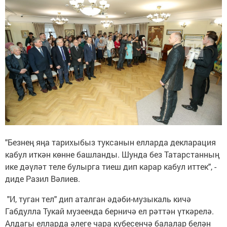
"Безнең яңа тарихыбыз туксанын елларда декларация
кабул иткән көнне башланды. Шунда без Татарстанның
ике дәүләт теле булырга тиеш дип карар кабул иттек", -
диде Разил Вәлиев.
"И, туган тел" дип аталган әдәби-музыкаль кичә
Габдулла Тукай музеенда берничә ел рәттән үткәрелә.
Алдагы елларда әлеге чара күбесенчә балалар белән