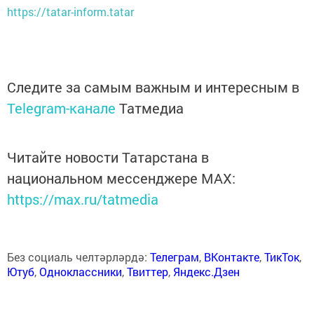
https://tatar-inform.tatar
Следите за самым важным и интересным в
Telegram-канале
Татмедиа
Читайте новости Татарстана в
национальном мессенджере MАХ:
https://max.ru/tatmedia
Без социаль челтәрләрдә:
Телеграм
,
ВКонтакте
,
ТикТок
,
Ютуб
,
Одноклассники
,
Твиттер
,
Яндекс.Дзен