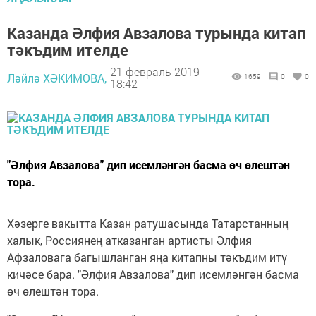
Казанда Әлфия Авзалова турында китап
тәкъдим ителде
21 февраль 2019 -
Ләйлә ХӘКИМОВА,
1659
0
0
18:42
"Әлфия Авзалова" дип исемләнгән басма өч өлештән
тора.
Хәзерге вакытта Казан ратушасында Татарстанның
халык, Россиянең атказанган артисты Әлфия
Афзаловага багышланган яңа китапны тәкъдим итү
кичәсе бара. "Әлфия Авзалова" дип исемләнгән басма
өч өлештән тора.