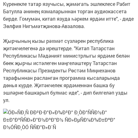
Күренекле татар язучысы, җәмәгать эшлеклесе Рабит
Батулла әнинең язмаларыннан торган аудиокассета
бирде. Гомумән, китап язуда һәркем ярдәм итте", - диде
Зөлфия Нигъмәтҗанова-Авзалова.
Җырчының кызы рәхмәт сүзләрен республика
җитәкчелегенә дә ирештерде. "Китап Татарстан
Республикасы Мәдәният министрлыгы ярдәме белән
бөек җырчы истәлеген мәңгеләштерү Татарстан
Республикасы Президенты Рөстәм Миңнеханов
тарафыннан расланган программа кысаларында
дөнья күрде. Җитәкчелек ярдәменнән башка бу
эшләрне башкарып булмас иде", - дип билгеләп узды
ул.