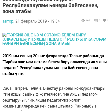
Республикакүләм һөнәри бәйгесенең
зона этабы
автор,
21 февраль 2019 - 19:34
1671
0
1
2019нчы елның 20 нче февралендә Теләче районында
“Тәрбия эше һәм өстәмә белем бирү өлкәсендә иң яхшы
педагог” Республикакүләм һөнәри бәйгесенең зона
этабы үтте.
Саба, Питрәч, Теләче, Биектау районы конкурсантлары
“Иң яхшы сыйныф җитәкчесе”, “Иң яхшы педагог-
оештыручы”, “Иң яхшы педагог-психолог”
номинацияләрендә көч сынаштылар. Районыбыз