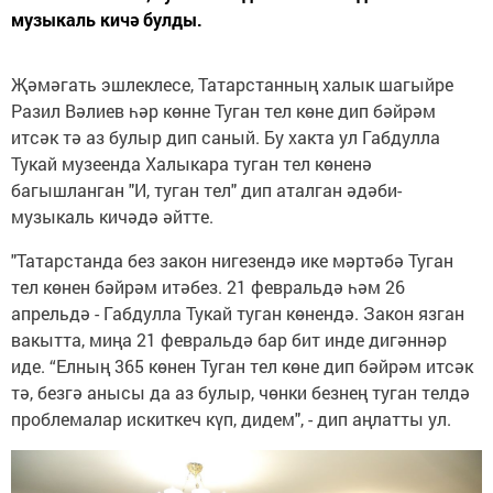
музыкаль кичә булды.
Җәмәгать эшлеклесе, Татарстанның халык шагыйре
Разил Вәлиев һәр көнне Туган тел көне дип бәйрәм
итсәк тә аз булыр дип саный. Бу хакта ул Габдулла
Тукай музеенда Халыкара туган тел көненә
багышланган "И, туган тел" дип аталган әдәби-
музыкаль кичәдә әйтте.
"Татарстанда без закон нигезендә ике мәртәбә Туган
тел көнен бәйрәм итәбез. 21 февральдә һәм 26
апрельдә - Габдулла Тукай туган көнендә. Закон язган
вакытта, миңа 21 февральдә бар бит инде дигәннәр
иде. “Елның 365 көнен Туган тел көне дип бәйрәм итсәк
тә, безгә анысы да аз булыр, чөнки безнең туган телдә
проблемалар искиткеч күп, дидем", - дип аңлатты ул.