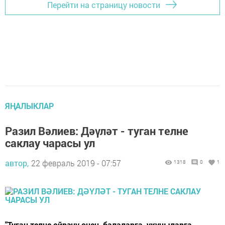
Перейти на страницу новости
ЯҢАЛЫКЛАР
Разил Вәлиев: Дәүләт - туган телне
саклау чарасы ул
автор,
22 февраль 2019 - 07:57
1318
0
1
"Туган телне өйрәнү өчен, балаларга, укучыларга,