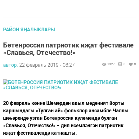
РАЙОН ЯҢАЛЫКЛАРЫ
Бөтенроссия патриотик иҗат фестивале
«Славься, Отечество!»
автор,
22 февраль 2019 - 08:27
1327
0
0
20 февраль көнне Шәмәрдән авыл мәдәният йорты
каршындагы «Тулган ай» фольклор ансамбле Чаллы
шәһәрендә узган Бөтенроссия күләмендә булган
«Славься, Отечество!» − дип исемләнгән патриотик
иҗат фестивалендә катнашты.