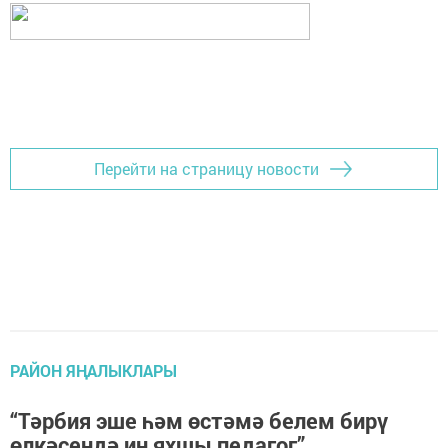
Перейти на страницу новости
РАЙОН ЯҢАЛЫКЛАРЫ
“Тәрбия эше һәм өстәмә белем бирү
өлкәсендә иң яхшы педагог”