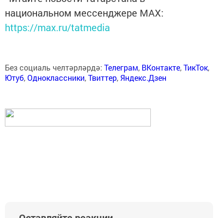
национальном мессенджере MАХ:
https://max.ru/tatmedia
Без социаль челтәрләрдә:
Телеграм
,
ВКонтакте
,
ТикТок
,
Ютуб
,
Одноклассники
,
Твиттер
,
Яндекс.Дзен
Оставляйте реакции