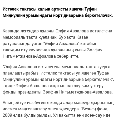
Истәлек тактасы халык артисты яшәгән Туфан
Миңнуллин урамындагы йорт диварына беркетеләчәк.
Казанда легендар җырчы Әлфия Авзалова истәлегенә
мемориаль такта куелачак. Бу хакта Казан
ратушасында узган "Әлфия Авзалова" китабын
тәкъдим итү кичәсендә җырчының кызы Зөлфия
Нигъмәтҗанова-Афзалова хәбәр итте.
"Әлфия Авзалова истәлегенә мемориаль такта куерга
планлаштырабыз. Истәлек тактасы ул яшәгән Туфан
Миңнуллин урамындагы йорт диварына беркетеләчәк",
- диде Әлфия Авзалова иҗатын саклау һәм үстерү
фонды президенты Зөлфия Нигъмәтҗанова-Авзалова.
Аның әйтүенчә, бүгенге көндә алар мәшһүр җырчының
исемен мәңгеләштерү эшен җәелдерә. "Безнең фонд
2009 елда булдырылды. Ул вакытта әни исән-сау иде