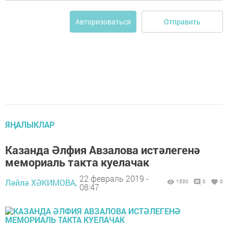
Отправить
Авторизоваться
ЯҢАЛЫКЛАР
Казанда Әлфия Авзалова истәлегенә
мемориаль такта куелачак
22 февраль 2019 -
Ләйлә ХӘКИМОВА,
1530
0
0
08:47