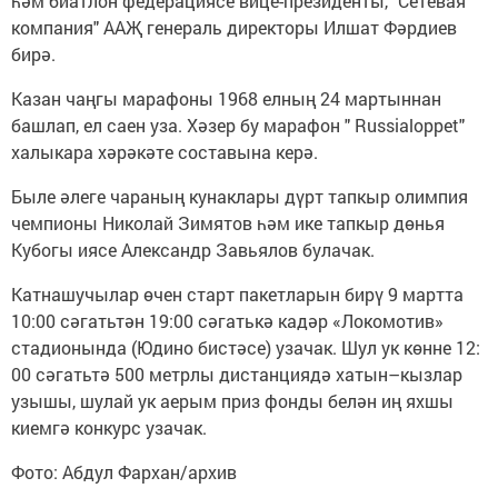
һәм биатлон федерациясе вице-президенты, "Сетевая
компания" ААҖ генераль директоры Илшат Фәрдиев
бирә.
Казан чаңгы марафоны 1968 елның 24 мартыннан
башлап, ел саен уза. Хәзер бу марафон " Russialoppet"
халыкара хәрәкәте составына керә.
Быле әлеге чараның кунаклары дүрт тапкыр олимпия
чемпионы Николай Зимятов һәм ике тапкыр дөнья
Кубогы иясе Александр Завьялов булачак.
Катнашучылар өчен старт пакетларын бирү 9 мартта
10:00 сәгатьтән 19:00 сәгатькә кадәр «Локомотив»
стадионында (Юдино бистәсе) узачак. Шул ук көнне 12:
00 сәгатьтә 500 метрлы дистанциядә хатын–кызлар
узышы, шулай ук аерым приз фонды белән иң яхшы
киемгә конкурс узачак.
Фото: Абдул Фархан/архив