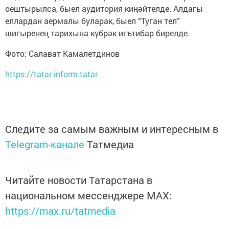
оештырылса, быел аудитория киңәйтелде. Алдагы
еллардан аермалы буларак, быел “Туган тел”
шигыренең тарихына күбрәк игътибар бирелде.
Фото: Салават Камалетдинов
https://tatar-inform.tatar
Следите за самым важным и интересным в
Telegram-канале
Татмедиа
Читайте новости Татарстана в
национальном мессенджере MАХ:
https://max.ru/tatmedia