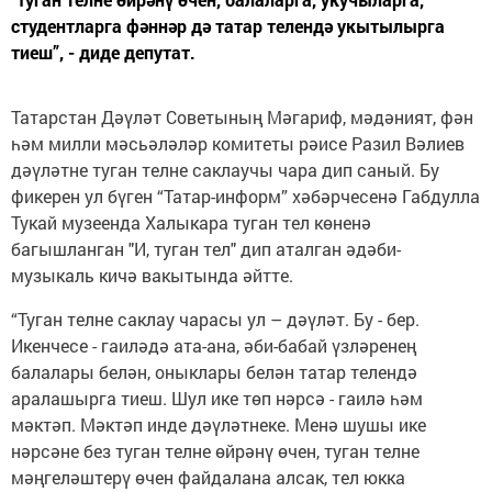
студентларга фәннәр дә татар телендә укытылырга
тиеш”, - диде депутат.
Татарстан Дәүләт Советының Мәгариф, мәдәният, фән
һәм милли мәсьәләләр комитеты рәисе Разил Вәлиев
дәүләтне туган телне саклаучы чара дип саный. Бу
фикерен ул бүген “Татар-информ” хәбәрчесенә Габдулла
Тукай музеенда Халыкара туган тел көненә
багышланган "И, туган тел" дип аталган әдәби-
музыкаль кичә вакытында әйтте.
“Туган телне саклау чарасы ул – дәүләт. Бу - бер.
Икенчесе - гаиләдә ата-ана, әби-бабай үзләренең
балалары белән, оныклары белән татар телендә
аралашырга тиеш. Шул ике төп нәрсә - гаилә һәм
мәктәп. Мәктәп инде дәүләтнеке. Менә шушы ике
нәрсәне без туган телне өйрәнү өчен, туган телне
мәңгеләштерү өчен файдалана алсак, тел юкка