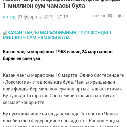
1 миллион сум чамасы була
автор,
21 февраль 2019 - 20:18
1390
0
0
Казан чаңгы марафоны 1968 елның 24 мартыннан
бирле ел саен уза.
Казан чаңгы марафоны 10 мартта Юдино бистәсендәге
«Локомотив» стадионында була. Чаңгы ярышының
приз фонды бер миллион сумнан артык тәшкил итәчәк.
Бу турыда Татарстан Спорт министрлыгы матбугат
хезмәет хәбәр итте.
Бу сумманы инде өч ел дәвамында Татарстан Чаңгы
һәм биатлон федерациясе президенты, Россия Чаңгы