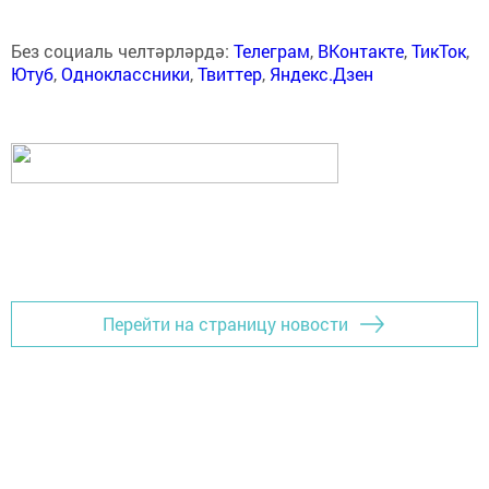
Без социаль челтәрләрдә:
Телеграм
,
ВКонтакте
,
ТикТок
,
Ютуб
,
Одноклассники
,
Твиттер
,
Яндекс.Дзен
Перейти на страницу новости