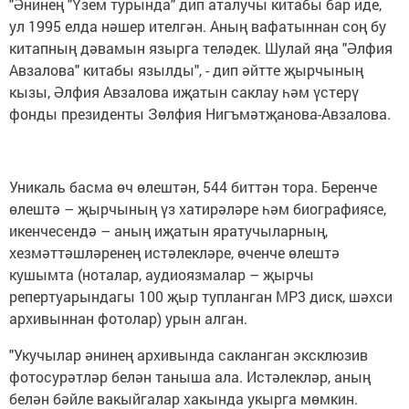
"Әнинең "Үзем турында" дип аталучы китабы бар иде,
ул 1995 елда нәшер ителгән. Аның вафатыннан соң бу
китапның дәвамын язырга теләдек. Шулай яңа "Әлфия
Авзалова" китабы язылды", - дип әйтте җырчының
кызы, Әлфия Авзалова иҗатын саклау һәм үстерү
фонды президенты Зөлфия Нигъмәтҗанова-Авзалова.
Уникаль басма өч өлештән, 544 биттән тора. Беренче
өлештә – җырчының үз хатирәләре һәм биографиясе,
икенчесендә – аның иҗатын яратучыларның,
хезмәттәшләренең истәлекләре, өченче өлештә
кушымта (ноталар, аудиоязмалар – җырчы
репертуарындагы 100 җыр тупланган МР3 диск, шәхси
архивыннан фотолар) урын алган.
"Укучылар әнинең архивында сакланган эксклюзив
фотосурәтләр белән таныша ала. Истәлекләр, аның
белән бәйле вакыйгалар хакында укырга мөмкин.