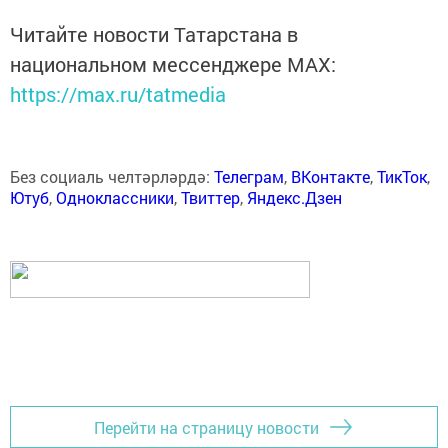
Читайте новости Татарстана в
национальном мессенджере MАХ:
https://max.ru/tatmedia
Без социаль челтәрләрдә:
Телеграм
,
ВКонтакте
,
ТикТок
,
Ютуб
,
Одноклассники
,
Твиттер
,
Яндекс.Дзен
Перейти на страницу новости