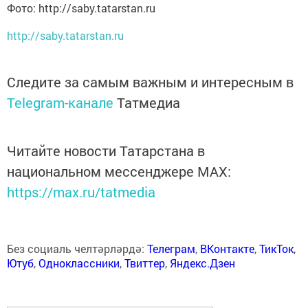
Фото: http://saby.tatarstan.ru
http://saby.tatarstan.ru
Следите за самым важным и интересным в
Telegram-канале
Татмедиа
Читайте новости Татарстана в
национальном мессенджере MАХ:
https://max.ru/tatmedia
Без социаль челтәрләрдә:
Телеграм
,
ВКонтакте
,
ТикТок
,
Ютуб
,
Одноклассники
,
Твиттер
,
Яндекс.Дзен