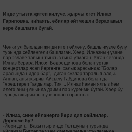
Инде утызга җитеп килүче, җырчы егет Илназ
Гариповка, ниһаять, әбиләр әйтмешли бераз акыл
керә башлаган бугай.
Чөнки ул быелдан җитди итеп өйләнү, башлы-күзле булу
турында сөйләнгәли башлаган. Хәер, Илназның үзенә
пар эзләве тавыш-тынсыз гына үтмәгән. Узган сезонда
Илназ берара Илсөя Бәдретдинова белән уртак
концертлар ясап йөргәнгә, халык арасында: "Болар
арасында нидер бар",- дигән сүзләр таралып алды.
Аннан, аны җырчы Айсылу Габдинова белән дә
"ярәштереп "алдылар. Тик ... Илназ һаман ялгыз һәм
әлегә аның янында даими пар күренми бугай. Хәер,бу
турыда җырчының үзенннән сораштык.
- Илназ, сине өйләнергә йөри дип сөйлиләр.
Дөресме бу?
-Йөри дип... Вакыттыр инде.Гел шуның турында
уйланам.Бигрәк тә үзем киемнәремне үтүкләгәндә,