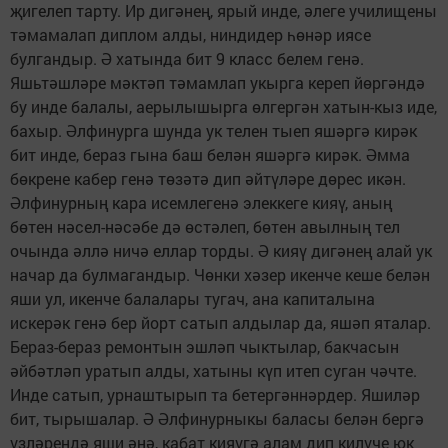
җигелеп тарту. Ир дигәнең, ярый инде, әлеге училищены
тәмамалап диплом алды, ниндидер һөнәр иясе
булгандыр. Ә хатында бит 9 класс белем генә.
Яшьтәшләре мәктәп тәмамлап укырга кереп йөргәндә
бу инде балалы, аерылышырга өлгергән хатын-кыз иде,
бахыр. Әлфинурга шунда ук телен тыеп яшәргә кирәк
бит инде, бераз гына баш белән яшәргә кирәк. Әмма
бөкрене кабер генә төзәтә дип әйтүләре дөрес икән.
Әлфинурның кара исемлегенә элеккеге кияү, аның
бөтен нәсел-нәсәбе дә өстәлеп, бөтен авылның тел
очында әллә ничә еллар торды. Ә кияү дигәнең алай ук
начар да булмагандыр. Чөнки хәзер икенче кеше белән
яши ул, икенче балалары тугач, ана капиталына
искерәк генә бер йорт сатып алдылар да, яшәп яталар.
Бераз-бераз ремонтын эшләп чыктылар, бакчасын
әйбәтләп уратып алды, хатыны күп итеп суган чәчте.
Инде сатып, урнаштырып та бетергәннәрдер. Яшиләр
бит, тырышалар. Ә Әлфинурныкы баласы белән бергә
үзләрендә яши әнә, кабат кияүгә алам дип килүче юк