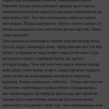
бирелеп, без дә комсызланып җимеш җыя торгач,
әнинең хәлсезләнеп җиргә утырганын чамаламый да
калганбыз бит. Тиз генә машинаны кабызып юлга
кузгалдык. Юлда даруханәгә туктап, әнине салкын су
белән юындырып, көч-хәл белән рәткә керттек. Менә
сиңа нигъмәт!
Танышымның каенанасы минем әни белән бер елгы.
Сугыш алды балалары алар. Шуңа ике көн рәттән без
уйлап та бирмәгән нәрсәләргә карата нигъмәт сүзе
куллануын ишетү гаҗәбрәк булса да, артык
аптыратмады. Чын нигъмәтнең нәрсә икәнен аңлар
өчен алар үткән юлны үтәргә, алар күргәнне күрергә,
алар кичергән ачлыкларны кичерергә кирәктер,
күрәсең. Аллам сакласын, әлбәттә... Ләкин нигъмәтне
«Бәхетле» кибетендәге ризык белән «Макдоналдс»
ресторанындагы бутерброд арасында дип уйлаган
безнең буын һәм безнең балалар буынына ничек
аңлатырга соң дигән сорау туа. Чын муллыкның, чын