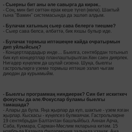
- Сыерны бит аны әле савырга да кирәк..
- Соң, мин бит сөттән ерак кеше түгел (көлә). Шактый
гына "Вамин" системасында да эшләп алдым.
- Булачак хатының сыер сава белергә тиешме?
- Сыер сава белсә, әлбәттә, бик яхшы булыр иде.
- Булачак тормыш иптәшеңне кайда очратырмын
дип уйлыйсың?
- Концертлардадыр инде… Быелга, сентябрдан тотынып
бик күп концертлар планлаштырылган.Көн саен диярлек.
Нигәдер күңелем дә шулай сизенә. Шуңа, быелгы
гастрольләргә үземә тормыш иптәше эзләп чыгам
диюдән дә курыкмыйм.
- Быелгы программаң ниндиерәк? Син бит искиткеч
фокусчы да әле.Фокуслар буламы быелгы
тамашада?
- Алары да була. Яңа җырлар да күп, шактые - үзем язган
җырлар. Кыскасы - күңелсез булмаячак. Гастрольләрне
19 сентябрьдан Балтачтан башлыйбыз. Аннан Арча,
Саба, Кукмара, Сарман-Мөслим якларына китәм. 15
ноябрьдә Казанда филармония залында узачак. Аңа