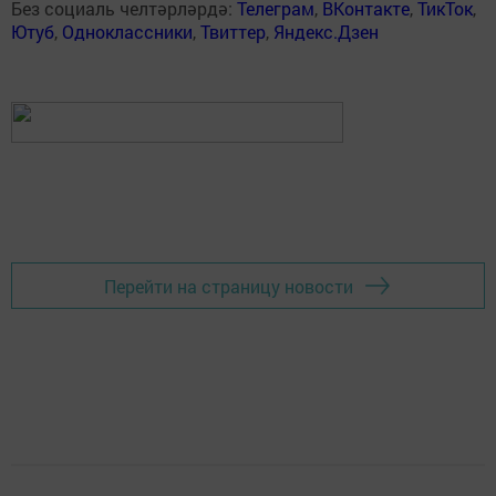
Без социаль челтәрләрдә:
Телеграм
,
ВКонтакте
,
ТикТок
,
Ютуб
,
Одноклассники
,
Твиттер
,
Яндекс.Дзен
Перейти на страницу новости