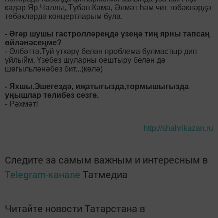
кадәр Яр Чаллы, Түбән Кама, Әлмәт һәм чит төбәкләрдә
төбәкләрдә концертларым була.
- Әгәр шушы гастролләреңдә үзеңә тиң ярны тапсаң
өйләнәсеңме?
- Әлбәттә.Туй үткәрү белән проблема булмастыр дип
уйлыйм. Үзебез шуларны оештыру белән дә
шөгыльләнәбез бит...(көлә)
- Яхшы.Эшегездә, иҗатыгызда,тормышыгызда
уңышлар телибез сезгә.
- Рәхмәт!
http://shahrikazan.ru
Следите за самым важным и интересным в
Telegram-канале
Татмедиа
Читайте новости Татарстана в