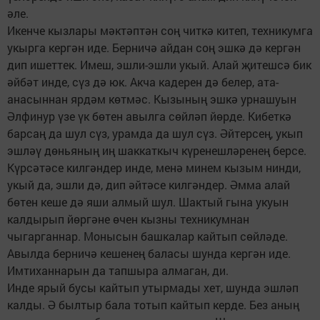
әле.
Икенче кызлары мәктәптән соң читкә китеп, техникумга
укырга кергән иде. Берничә айдан соң эшкә дә кергән
дип ишеттек. Имеш, эшли-эшли укый. Алай җитешсә бик
әйбәт инде, сүз дә юк. Акча кадерен дә белер, ата-
анасыннан ярдәм көтмәс. Кызының эшкә урнашуын
Әлфинур үзе үк бөтен авылга сөйләп йөрде. Кибеткә
барсаң да шул сүз, урамда да шул сүз. Әйтерсең, укып
эшләү дөньяның иң шаккаткыч күренешләренең берсе.
Күрсәтәсе килгәндер инде, менә минем кызым нинди,
укый да, эшли дә, дип әйтәсе килгәндер. Әмма алай
бөтен кеше дә яши алмый шул. Шактый гына укуын
калдырып йөргәне өчен кызны техникумнан
чыгарганнар. Монысын башкалар кайтып сөйләде.
Авылда берничә кешенең баласы шунда кергән иде.
Имтиханнарын да тапшыра алмаган, ди.
Инде ярый бусы кайтып утырмады хет, шунда эшләп
калды. Ә былтыр бала тотып кайтып керде. Без аның