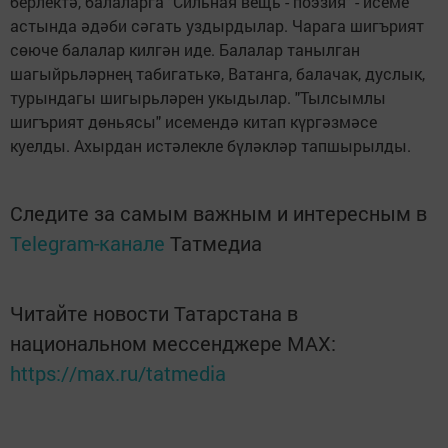
берлектә, балаларга "Сильная вещь - поэзия" - исеме
астында әдәби сәгать уздырдылар. Чарага шигърият
сөюче балалар килгән иде. Балалар танылган
шагыйрьләрнең табигатькә, Ватанга, балачак, дуслык,
турындагы шигырьләрен укыдылар. "Тылсымлы
шигърият дөньясы" исемендә китап күргәзмәсе
куелды. Ахырдан истәлекле бүләкләр тапшырылды.
Следите за самым важным и интересным в
Telegram-канале
Татмедиа
Читайте новости Татарстана в
национальном мессенджере MАХ:
https://max.ru/tatmedia