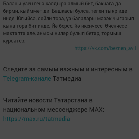
Баланы үзен генә калдыра алмый бит, бакчага да
бирми, кыйммәт ди. Башкасы булса, телен тыяр иде
инде. Югыйсә, сөйли тора, үз балалары мәзәк чыгарып
кына тора бит инде. Йә берсе, йә икенчесе. Өченчесе
мәктәптә әле, анысы ниләр булып бетәр, тормыш
күрсәтер.
https://vk.com/beznen_avil
Следите за самым важным и интересным в
Telegram-канале
Татмедиа
Читайте новости Татарстана в
национальном мессенджере MАХ:
https://max.ru/tatmedia