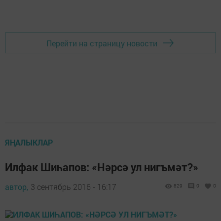
Перейти на страницу новости
ЯҢАЛЫКЛАР
Илфак Шиһапов: «Нәрсә ул нигъмәт?»
автор,
3 сентябрь 2016 - 16:17
829
0
0