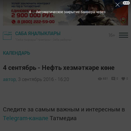
3
Автоматическое закрытие баннера через
САБА ЯҢАЛЫКЛАРЫ
16+
"Саба таңнары" газетасы - Саба районы
КАЛЕНДАРЬ
4 сентябрь - Нефть хезмәткәре көне
автор,
3 сентябрь 2016 - 16:20
831
0
0
Следите за самым важным и интересным в
Telegram-канале
Татмедиа