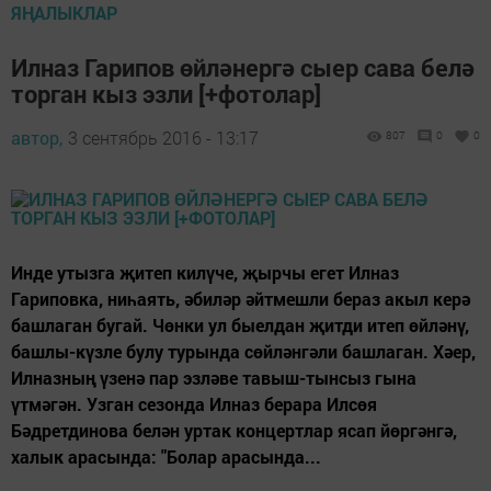
ЯҢАЛЫКЛАР
Илназ Гарипов өйләнергә сыер сава белә
торган кыз эзли [+фотолар]
автор,
3 сентябрь 2016 - 13:17
807
0
0
Инде утызга җитеп килүче, җырчы егет Илназ
Гариповка, ниһаять, әбиләр әйтмешли бераз акыл керә
башлаган бугай. Чөнки ул быелдан җитди итеп өйләнү,
башлы-күзле булу турында сөйләнгәли башлаган. Хәер,
Илназның үзенә пар эзләве тавыш-тынсыз гына
үтмәгән. Узган сезонда Илназ берара Илсөя
Бәдретдинова белән уртак концертлар ясап йөргәнгә,
халык арасында: "Болар арасында...