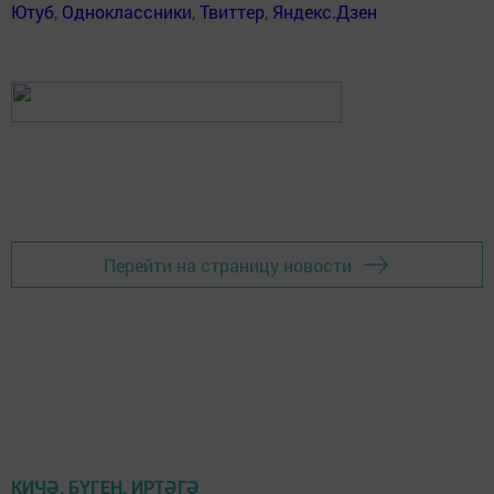
Ютуб
,
Одноклассники
,
Твиттер
,
Яндекс.Дзен
Перейти на страницу новости
КИЧӘ, БҮГЕН, ИРТӘГӘ