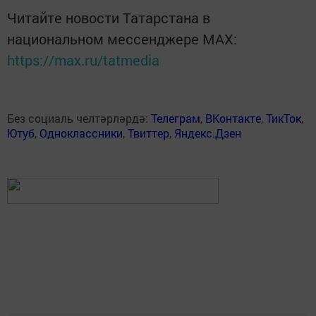
Читайте новости Татарстана в
национальном мессенджере MАХ:
https://max.ru/tatmedia
Без социаль челтәрләрдә:
Телеграм
,
ВКонтакте
,
ТикТок
,
Ютуб
,
Одноклассники
,
Твиттер
,
Яндекс.Дзен