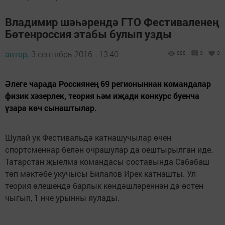
Владимир шәһәрендә ГТО Фестиваленең
Бөтенроссия этабы булып узды
автор,
3 сентябрь 2016 - 13:40
888
0
0
Әлеге чарада Россиянең 69 регионыннан командалар
физик хәзерлек, теория һәм иҗади конкурс буенча
үзара көч сынаштылар.
Шулай ук Фестивальдә катнашучылар өчен
спортсменнар белән очрашулар да оештырылган иде.
Татарстан җыелма командасы составында Сабабаш
төп мәктәбе укучысы Билалов Ирек катнашты. Ул
теория өлешендә барлык көндәшләреннән дә өстен
чыгып, 1 нче урынны яулады.