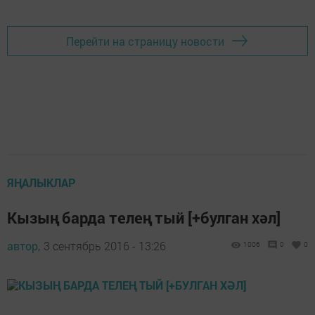
Перейти на страницу новости
ЯҢАЛЫКЛАР
Кызың барда телең тый [+булган хәл]
автор,
3 сентябрь 2016 - 13:26
1006
0
0