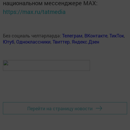
национальном мессенджере MАХ:
https://max.ru/tatmedia
Без социаль челтәрләрдә:
Телеграм
,
ВКонтакте
,
ТикТок
,
Ютуб
,
Одноклассники
,
Твиттер
,
Яндекс.Дзен
Перейти на страницу новости