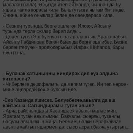
мәсәлән (көлә). Ә җитди итеп әйткәндә, чыннан да бу
яшьтә гаилә корасы килә. Быел утызга чыгам бит инде.
Әнине, әбине оныклар белән дә сөендерәсе килә.
- Сезнең турында, бергә эшләгән Илсөя, Айсылу
турында төрле сүзләр йөреп алды..
- Дөрес түгел.Эш буенча гына аралаштык. Аралашабыз.
Айсылу Габдинова белән быел да бергә эшлибез. Безне
берләштерүче - продюсерыбыз Илфак Шиһапов, бары
шул гына.
- Булачак хатыныңны ниндирәк дип күз алдына
китерәсең?
- Чибәрлеге дә,зифалыгы да мөһим түгел. Иң төп нәрсә -
мине аңлардай кеше булсын иде.
-Сез Казанда яшисез. Белүебезчә,авылга да еш
кайтасыз. Сагындырамы туган авыл?
- Арча районындагы Хәсәншәех авылы малае мин.
Яратам туган авылымны. Бакчалы, сыерлы, тузанлы
басулы авыл якын миңа. Белмим, бәлки берәркайчан
авылга кайтып яшәрмен дә: сыер асрап,бакча утыртып...