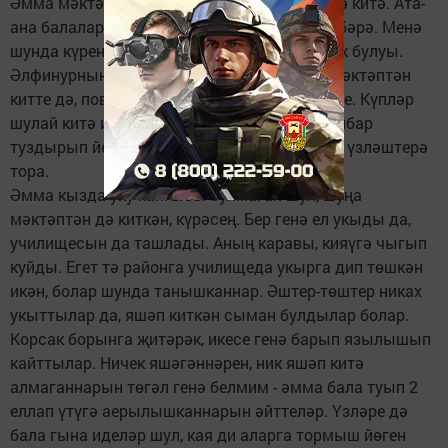
Әмма мәктәп чоры 10 гына ел бит ул, үтә дә китә. Ата-
ана балаларны зур тормышка чыгарып җибәрә. Менә
шунда күренә дә инде өйдә тәрбиянең ничек булуы.
Әлфинурның зур кызлары 9ны тәмамлап мәктәптән
китте дә, повар-кондитерлыкка укырга керде. Күпләр
шулай китә инде ул, башкалар мәктәптә чалбар
туздырып йөргәндә, болар, ичмасам, һөнәр үзләштерә
тора.
Әмма кызда уку кайгысы булмаган шул, шуңа
мәктәптән дә киткән, күрәсең. Бер генә ел укыды да,
училищесын да ташлады. Аның каравы, кияүгә чыгып
куйды. Егет тә районга училищеда укырга дип төшкән
икән, болар шунда танышканнар. Әштер-төштер никах
укыттылар да, яшәп киткән сыман булдылар болар.
Корсак борынга җитәрәк, икесе генә барып язылышып
кайттылар. Ничек яшәгәннәрен, ник яшәп китә
алмаганнарын төгәл генә белмим - әмма бала туып 2
еллап үтүгә аерылышканнарын әйттеләр. Үзләре дә
бала гына иделәр шул, кая ди аларга тормыш йөген