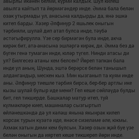
авырлы икәнен белми, күрми калдык. Шул килеш
авылга кайтып та йөрмәгәндер инде. Әмма бала белән
озак утырмады ул, анасына калдырды да, янә эшкә
китеп барды. Хәзер Әлфинур 2 яшьлек оныгын
тәрбияли, шулай дип атап булса инде, тәүбә
әстәгыфирулла. Үзе сер бирмәгән була инде, акча
кирәк бит, ата-анасына эшләргә кирәк, ди. Әмма без дә
бүген генә тумаган инде, юләр түгел. Нинди атасы ди
ул? Билгесез атаны кем белсен? Йөреп тапкан бала
инде ул аның. Шунда, эштә берәрсе белән танышып
алдангандыр, мескен кыз. Мин кызганып та куям инде
аны. Әлфинур тиешле тәрбия бирсә, бер-бер артлы ике
кызы шулай булыр иде мени? Гел кеше сөйләүдә булды
бит, гел тикшерде. Башкалар матур итеп, туй
күлмәкләре киеп, машиналар сызгыртып
өйләнешкәндә дә ул кәләш янына якынрак килеп
корсак турын күзәтә иде, янәсе сизеләме әле, юкмы.
Ахмак хатын дими кем булсын. Хәзер озын җәй буе үзе
белән оныгын да ияртеп кеше тикшереп йөри инде.