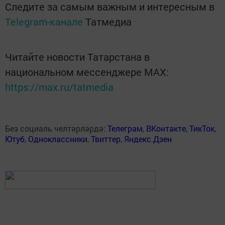
Следите за самым важным и интересным в
Telegram-канале
Татмедиа
Читайте новости Татарстана в
национальном мессенджере MАХ:
https://max.ru/tatmedia
Без социаль челтәрләрдә:
Телеграм
,
ВКонтакте
,
ТикТок
,
Ютуб
,
Одноклассники
,
Твиттер
,
Яндекс.Дзен