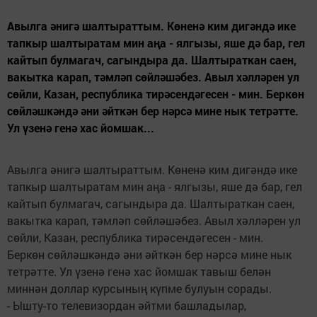
Авылга әнигә шалтыраттым. Көненә ким дигәндә ике
тапкыр шалтыратам мин аңа - ялгызы, яше дә бар, гел
кайтып булмагач, сагындыра да. Шалтыраткан саен,
вакытка карап, тәмләп сөйләшәбез. Авыл хәлләрен ул
сөйли, Казан, республика тирәсендәгесен - мин. Беркөн
сөйләшкәндә әни әйткән бер нәрсә мине нык тетрәтте.
Ул үзенә генә хас йомшак...
Авылга әнигә шалтыраттым. Көненә ким дигәндә ике
тапкыр шалтыратам мин аңа - ялгызы, яше дә бар, гел
кайтып булмагач, сагындыра да. Шалтыраткан саен,
вакытка карап, тәмләп сөйләшәбез. Авыл хәлләрен ул
сөйли, Казан, республика тирәсендәгесен - мин.
Беркөн сөйләшкәндә әни әйткән бер нәрсә мине нык
тетрәтте. Ул үзенә генә хас йомшак тавыш белән
миннән доллар курсының күпме булуын сорады.
- Ышту-то телевизордан әйтми башладылар,