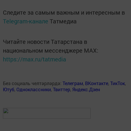
Следите за самым важным и интересным в
Telegram-канале
Татмедиа
Читайте новости Татарстана в
национальном мессенджере MАХ:
https://max.ru/tatmedia
Без социаль челтәрләрдә:
Телеграм
,
ВКонтакте
,
ТикТок
,
Ютуб
,
Одноклассники
,
Твиттер
,
Яндекс.Дзен