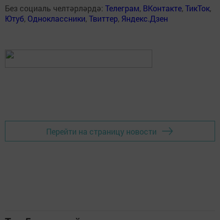
Без социаль челтәрләрдә:
Телеграм
,
ВКонтакте
,
ТикТок
,
Ютуб
,
Одноклассники
,
Твиттер
,
Яндекс.Дзен
Перейти на страницу новости