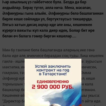
Һәр авылның үз гайбәтчесе була. Бездә дә бар
андыйлар. Берәү түгел, әллә ничә. Менә, мәсәлән,
Әлфинурны гына алыйк. Әлфинурны белә башлаганнан
бирле кеше сөйләүдә ул, бертуктаусыз тикшерүдә.
Ялгыз хатын дисәң аңлар иде әле аны, кешенекен
күрергә вакыты күп кала дияр идең. Болар бит ире
белән өч балага гомер биргән кешеләр....
Мин бу гаиләне белә башлаганда аларның ике генә
бала иде әле, өченчесе бераздан соң туды. Биш кешелек
гаилә - ишле бит инде, барысына җитеш кенә: зурысын
мәктәпкә, икенчесен бакчага җыясы бар, өченчесен,
гомумән, тәүлек әйләнәсе күзәтергә кирәк. Әмма
Әлфинур күбрәк кеше балаларын күзәтте шул, кеше
тормышын тикшереп яшәде. Үзләренекеннән кала
башкалар беркем түгел иде инде, аның күзлегеннән.
Кешенеке өйләнешсә: "Балага узгандыр", яхшы укыса:
"Директор белән дуслыклары көчледер", -дип әйтә иде.