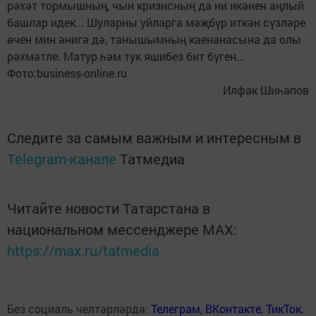
рәхәт тормышның, чын кризисның да ни икәнен аңлый
башлар идек... Шуларны уйларга мәҗбүр иткән сүзләре
өчен мин әнигә дә, танышымның каенанасына да олы
рәхмәтле. Матур һәм тук яшибез бит бүген...
Фото:business-online.ru
Илфак Шиһапов
Следите за самым важным и интересным в
Telegram-канале
Татмедиа
Читайте новости Татарстана в
национальном мессенджере MАХ:
https://max.ru/tatmedia
Без социаль челтәрләрдә:
Телеграм
,
ВКонтакте
,
ТикТок
,