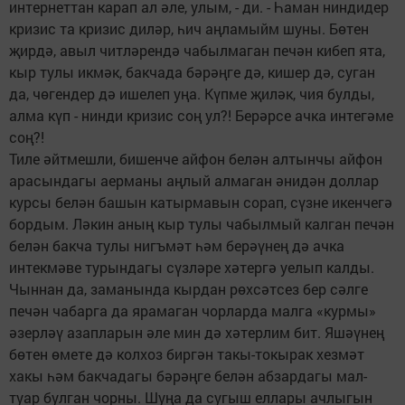
интернеттан карап ал әле, улым, - ди. - Һаман ниндидер
кризис та кризис диләр, һич аңламыйм шуны. Бөтен
җирдә, авыл читләрендә чабылмаган печән кибеп ята,
кыр тулы икмәк, бакчада бәрәңге дә, кишер дә, суган
да, чөгендер дә ишелеп уңа. Күпме җиләк, чия булды,
алма күп - нинди кризис соң ул?! Берәрсе ачка интегәме
соң?!
Тиле әйтмешли, бишенче айфон белән алтынчы айфон
арасындагы аерманы аңлый алмаган әнидән доллар
курсы белән башын катырмавын сорап, сүзне икенчегә
бордым. Ләкин аның кыр тулы чабылмый калган печән
белән бакча тулы нигъмәт һәм берәүнең дә ачка
интекмәве турындагы сүзләре хәтергә уелып калды.
Чыннан да, заманында кырдан рөхсәтсез бер сәлге
печән чабарга да ярамаган чорларда малга «курмы»
әзерләү азапларын әле мин дә хәтерлим бит. Яшәүнең
бөтен өмете дә колхоз биргән такы-токырак хезмәт
хакы һәм бакчадагы бәрәңге белән абзардагы мал-
туар булган чорны. Шуңа да сугыш еллары ачлыгын