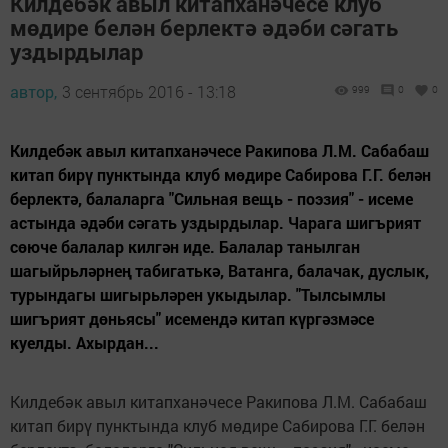
Килдебәк авыл китапханәчесе клуб
мөдире белән берлектә әдәби сәгать
уздырдылар
автор,
3 сентябрь 2016 - 13:18
999
0
0
Килдебәк авыл китапханәчесе Ракипова Л.М. Сабабаш
китап бирү пунктында клуб мөдире Сабирова Г.Г. белән
берлектә, балаларга "Сильная вещь - поэзия" - исеме
астында әдәби сәгать уздырдылар. Чарага шигърият
сөюче балалар килгән иде. Балалар танылган
шагыйрьләрнең табигатькә, Ватанга, балачак, дуслык,
турындагы шигырьләрен укыдылар. "Тылсымлы
шигърият дөньясы" исемендә китап күргәзмәсе
куелды. Ахырдан...
Килдебәк авыл китапханәчесе Ракипова Л.М. Сабабаш
китап бирү пунктында клуб мөдире Сабирова Г.Г. белән