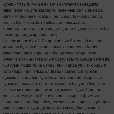
күреп, «татып» үскән әни өчен бүгенге бакчадагы
яшелчә-җимеш тә, кырдагы печәннең дә чыннан да
нигъмәт икәнен бик яхшы аңлыйм. Ләкин шулай да
ачлык булмаган, бөтенебез диярлек затлы
машиналарда чапкан, гел дә яңадан-яңа кием кигән бу
заманда нинди кризис соң ул?!
Икенче көнне бугай, Татарстанның бөтенләй икенче
ягыннан булган бер танышым каенанасын Киров
өлкәсенә совет чорында бишәр генә сутый итеп
бүленгән бакчаларга алып барулары турында сөйләде.
- Баруын яхшы гына барды әни, - диде ул. - Тик барып
ботаклары чия, алма, сливадан сыгылып торган
җимеш агачларын күргәч, әллә нишләде. «Карагыз
күпме нигъмәт бит», - дип, муенына буяудан бушаган
егерме литрлы чиләкне асып, җимеш җыя башлады.
Ашыгып. Җитмәсә безне дә ашыктыра. «Җыегыз,
фәләннәргә дә бирербез, тегеләргә дә кирәк», - дия-дия,
ашыга-ашыга җыя да җыя. Көн кызу. Әни урманга
барам дип калынрак киенгән. Аның ашкынуына