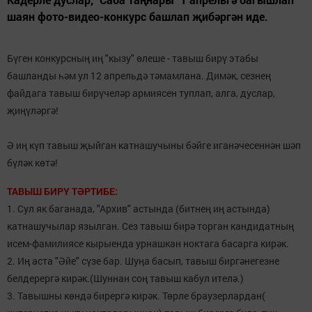
шаян фото-видео-конкурс башлап җибәргән иде.
Бүген конкурсның иң "кызу" өлеше - тавыш бирү этабы
башланды һәм ул 12 апрельдә тәмамлана. Димәк, сезнең
файдага тавыш бирүчеләр армиясен туплап, алга, дуслар,
җиңүләргә!
Ә иң күп тавыш җыйган катнашучыны бәйге иганәчесеннән шәп
бүләк көтә!
ТАВЫШ БИРҮ ТӘРТИБЕ:
1. Сул як баганада, "Архив" астында (битнең иң астында)
катнашучылар язылган. Сез тавыш бирә торган кандидатның
исем-фамилиясе кырыенда урнашкан ноктага басарга кирәк.
2. Иң аста "Әйе" сүзе бар. Шуңа басып, тавыш биргәнегезне
белдерергә кирәк.(Шуннан соң тавыш кабул ителә.)
3. Тавышны көндә бирергә кирәк. Төрле браузерлардан(