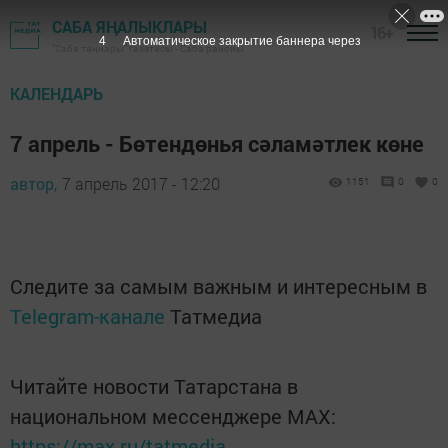
САБА ЯҢАЛЫКЛАРЫ
16+
3
Автоматическое закрытие баннера через
"Саба таңнары" газетасы - Саба районы
КАЛЕНДАРЬ
7 апрель - Бөтендөнья сәламәтлек көне
автор,
7 апрель 2017 - 12:20
1151
0
0
Следите за самым важным и интересным в
Telegram-канале
Татмедиа
Читайте новости Татарстана в
национальном мессенджере MАХ:
https://max.ru/tatmedia