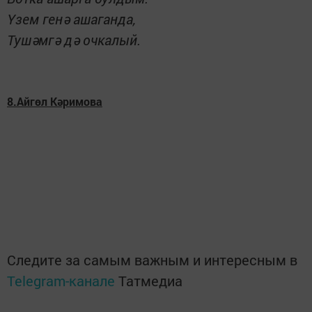
Үзем генә ашаганда,
Тушәмгә дә очкалый.
8.Айгөл Кәримова
Следите за самым важным и интересным в
Telegram-канале
Татмедиа