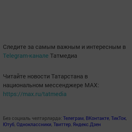
Следите за самым важным и интересным в
Telegram-канале
Татмедиа
Читайте новости Татарстана в
национальном мессенджере MАХ:
https://max.ru/tatmedia
Без социаль челтәрләрдә:
Телеграм
,
ВКонтакте
,
ТикТок
,
Ютуб
,
Одноклассники
,
Твиттер
,
Яндекс.Дзен