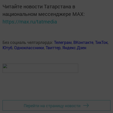
Читайте новости Татарстана в
национальном мессенджере MАХ:
https://max.ru/tatmedia
Без социаль челтәрләрдә:
Телеграм
,
ВКонтакте
,
ТикТок
,
Ютуб
,
Одноклассники
,
Твиттер
,
Яндекс.Дзен
Перейти на страницу новости