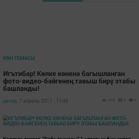
КӨН ТЕМАСЫ
Игътибар! Көлке көненә багышланган
фото-видео-бәйгенең тавыш бирү этабы
башланды!
автор,
7 апрель 2017 - 11:46
1418
0
0
Кадерле дуслар, "Саба таңнары" 1 апрельгә багышлап