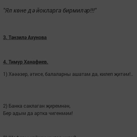
"Ял көне дә йокларга бирмиләр!!!"
3. Тәнзилә Ахунова
4. Тимур Ханафиев.
1) Хәәәзер, әтисе, балаларны ашатам да, килеп җитәм!..
2) Банка саклаган җиремнән,
Бер адым да артка чигенмәм!