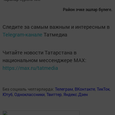
Район эчке эшләр бүлеге.
Следите за самым важным и интересным в
Telegram-канале
Татмедиа
Читайте новости Татарстана в
национальном мессенджере MАХ:
https://max.ru/tatmedia
Без социаль челтәрләрдә:
Телеграм
,
ВКонтакте
,
ТикТок
,
Ютуб
,
Одноклассники
,
Твиттер
,
Яндекс.Дзен