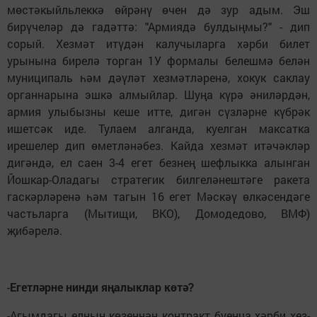
мөстәкыйльлеккә өйрәнү өчен дә зур адым. Эш
бирүчеләр дә гадәттә: "Армиядә булдыңмы?" - дип
сорый. Хезмәт итүдән калучыларга хәрби билет
урынына бирелә торган 1У формалы белешмә белән
муниципаль һәм дәүләт хезмәтләренә, хокук саклау
органнарына эшкә алмыйлар. Шуңа күрә әниләрдән,
армия улыбызны кеше итте, дигән сүзләрне күбрәк
ишетсәк иде. Тулаем алганда, куелган максатка
ирешелер дип өметләнәбез. Кайда хезмәт итәчәкләр
дигәндә, ел саен 3-4 егет безнең шефлыкка алынган
Йошкар-Оладагы стратегик билгеләнештәге ракета
гаскәрләренә һәм тагын 16 егет Мәскәү өлкәсендәге
частьларга (Мытищи, ВКО), Домодедово, ВМФ)
җибәрелә.
-
Егетләрне нинди яңалыклар көтә?
-Агымдагы елның көзеннән контракт буенча хәрби хез­