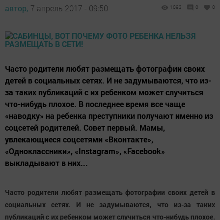
автор,
7 апрель 2017 - 09:50
1093
0
0
Часто родители любят размещать фотографии своих
детей в социальных сетях. И не задумываются, что из-
за таких публикаций с их ребенком может случиться
что-нибудь плохое. В последнее время все чаще
«наводку» на ребенка преступники получают именно из
соцсетей родителей. Совет первый. Мамы,
увлекающиеся соцсетями «Вконтакте»,
«Одноклассники», «Instagram», «Facebook»
выкладывают в них...
Часто родители любят размещать фотографии своих детей в
социальных сетях. И не задумываются, что из-за таких
публикаций с их ребенком может случиться что-нибудь плохое.