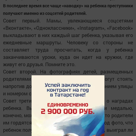
В последнее время все чаще «наводку» на ребенка преступники
получают именно из соцсетей родителей.
Совет первый. Мамы, увлекающиеся соцсетями
«Вконтакте», «Одноклассники», «Instagram», «Facebook»
выкладывают в них каждый шаг ребенка, указывая его
ежедневные маршруты. Человеку со стороны не
составляет труда просчитать, когда у ребенка
заканчиваются уроки, куда он идет на кружки, где
живут его друзья. Помните это.
Совет второй. На фотографиях детей, размещенных
родителями в социальных сетях, дети могут стоять
напротив дома, где видна табличка с названием улицы
и номером строения.
Совет третий. С осторожностью говорите о наградах
ребенка. Выставить фото с кубком или медалью,
конечно, можно. И ребенку будет приятно, что родители
им гордятся. Но нельзя писать в подписи под фото, что
ребенок получил помимо медали, например, выиграл ли