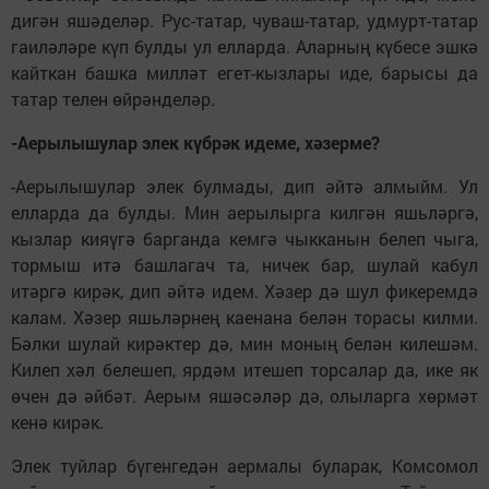
дигән яшәделәр. Рус-татар, чуваш-татар, удмурт-татар
гаиләләре күп булды ул елларда. Аларның күбесе эшкә
кайткан башка милләт егет-кызлары иде, барысы да
татар телен өйрәнделәр.
-Аерылышулар элек күбрәк идеме, хәзерме?
-Аерылышулар элек булмады, дип әйтә алмыйм. Ул
елларда да булды. Мин аерылырга килгән яшьләргә,
кызлар кияүгә барганда кемгә чыкканын белеп чыга,
тормыш итә башлагач та, ничек бар, шулай кабул
итәргә кирәк, дип әйтә идем. Хәзер дә шул фикеремдә
калам. Хәзер яшьләрнең каенана белән торасы килми.
Бәлки шулай кирәктер дә, мин моның белән килешәм.
Килеп хәл белешеп, ярдәм итешеп торсалар да, ике як
өчен дә әйбәт. Аерым яшәсәләр дә, олыларга хөрмәт
кенә кирәк.
Элек туйлар бүгенгедән аермалы буларак, Комсомол