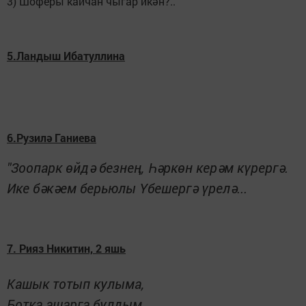
3) Шоферы кайчан чыгар икән?..
5.Ландыш Ибатуллина
6.Рузилә Ганиева
"Зоопарк өйдә безнең
, Һәркөн керәм күрергә.
Ике бәкәем берьюлы Үбешергә үрелә...
7. Рияз Никитин, 2 яшь
Кашык тотып кулыма,
Ботка ашарга булдым.