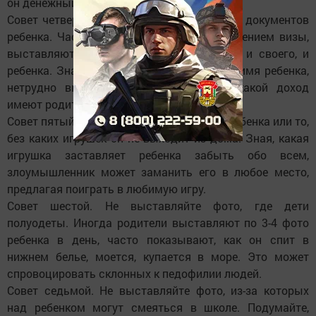
он денежный приз.
Совет четвертый. Не раскрывайте данные документов
ребенка. Часто родители, хвастаясь получением визы,
выставляют в соцсетях фото паспорта - и своего, и
ребенка. Зная номер документа и полное имя ребенка,
нетрудно вычислить, где он живет, и какой доход
имеют родители.
Совет пятый. Не раскрывайте увлечения ребенка или то,
без каких игрушек он не выходит из дома. Зная, какая
игрушка заставляет ребенка забыть обо всем,
злоумышленник может заманить его в любое место,
предлагая поиграть в любимую игру.
Совет шестой. Не выставляйте фото, где дети
полуодеты. Иногда родители выставляют по 3-4 фото
ребенка в день, часто показывают, как он спит в
нижнем белье, моется, купается в море. Это может
спровоцировать склонных к педофилии людей.
Совет седьмой. Не выставляйте фото, из-за которых
над ребенком могут смеяться в школе. Подумайте,