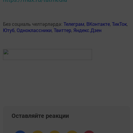
Без социаль челтәрләрдә:
Телеграм
,
ВКонтакте
,
ТикТок
,
Ютуб
,
Одноклассники
,
Твиттер
,
Яндекс.Дзен
Оставляйте реакции