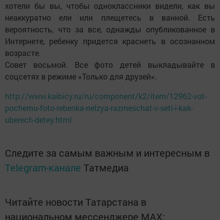
хотели бы вы, чтобы одноклассники видели, как вы
неаккуратно ели или плещетесь в ванной. Есть
вероятность, что за все, однажды опубликованное в
Интернете, ребенку придется краснеть в осознанном
возрасте.
Совет восьмой. Все фото детей выкладывайте в
соцсетях в режиме «Только для друзей».
http://www.kaibicy.ru/ru/component/k2/item/12962-vot-
pochemu-foto-rebenka-nelzya-razmeschat-v-seti-i-kak-
uberech-detey.html
Следите за самым важным и интересным в
Telegram-канале
Татмедиа
Читайте новости Татарстана в
национальном мессенджере MАХ: