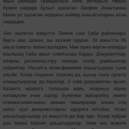
якын районда гражданлык хәле актларын теркәү
бүлеге мөдире булып эшләгән Зөлфия Әхмәтшина
белән ул эшләгән чордагы кайбер вакыйгаларны искә
төшердек.
-Без эшләгән вакытта Теләче һәм Саба районнары
бергә иде, димәк, эш күләме зуррак. Ул вакытта 36
авыл советы белән эшләдем. Мин эшкә кергән елларда
язылышу Саба авыл советында барды. Документлар,
аларны рәсмиләштерү эшендә хәзер уңайлыклар
күбрәктер. Мисалга, исем-фамилия алыштыруны гына
алыйк. Хәзер пошлина түлисең дә, кыска гына срокта
алмаштыралар да бирәләр. Ә элек документны җыеп,
Казанга идарәгә тапшыра идек, аларның карау
нәтиҗәсен эчке эшләр бүлегенә җибәрәбез, хөкем
ителмәгәнме-юкмы икәнен тик­шерәләр, аннан соң
кабат шул документларны идарәгә илтәбез. Исем
алыштыручылар ул вакытта да бар иде. Хәзер күбрәк
дин белән бәйләп алыштыралар. Элек ике исемле