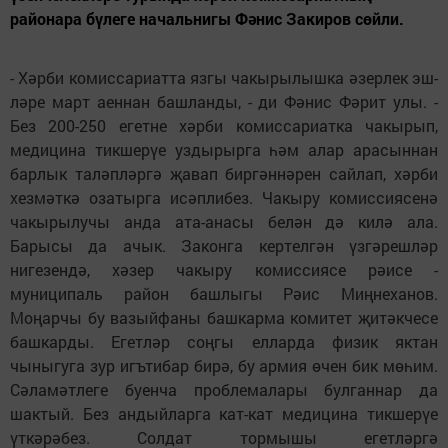
районара бүлеге начальнигы Фәнис Закиров сөйли.
­- Хәрби комиссариатта яз­­гы чакырылышка әзерлек эш­
ләре март аеннан башланды, - ди Фәнис Фәрит улы. -
Без 200-250 егетне хәрби ко­мис­сариатка чакырып,
медицина тикшерүе уздырырга һәм алар арасыннан
барлык таләпләргә җавап биргәннәрен сайлап, хәрби
хезмәткә озатырга исәплибез. Чакыру комиссиясенә
чакырылучы анда ата-анасы белән дә килә ала.
Барысы да ачык. Законга кертелгән үзгәрешләр
нигезендә, хәзер чакыру комиссиясе рәисе -
муниципаль район башлыгы Рәис Миңнеханов.
Моңарчы бу вазыйфаны башкарма комитет җитәкчесе
башкарды. Егетләр соңгы елларда физик яктан
чыныгуга зур игътибар бирә, бу армия өчен бик мөһим.
Сәламәтлеге буенча проблемалары булганнар да
шактый. Без андыйларга кат-кат медицина тикшерүе
үткәрәбез. Солдат тормышы егетләргә