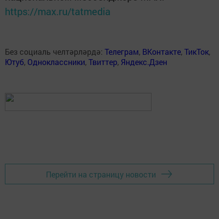
https://max.ru/tatmedia
Без социаль челтәрләрдә:
Телеграм
,
ВКонтакте
,
ТикТок
,
Ютуб
,
Одноклассники
,
Твиттер
,
Яндекс.Дзен
Перейти на страницу новости