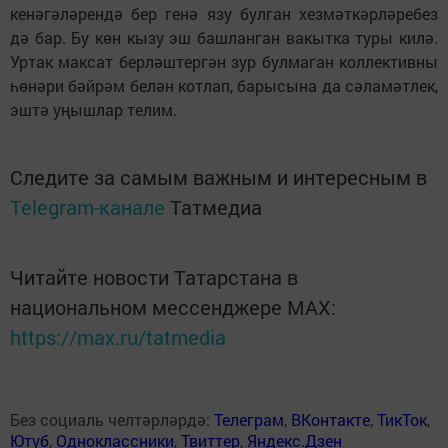
кенәгәләрендә бер генә язу булган хезмәт­кәр­ләребез
дә бар. Бу көн кызу эш башланган вакытка туры килә.
Уртак максат берләштергән зур булмаган коллективны
һө­нәри бәйрәм белән котлап, барысына да сәламәтлек,
эштә уңышлар телим.
Следите за самым важным и интересным в
Telegram-канале
Татмедиа
Читайте новости Татарстана в
национальном мессенджере MАХ:
https://max.ru/tatmedia
Без социаль челтәрләрдә:
Телеграм
,
ВКонтакте
,
ТикТок
,
Ютуб
,
Одноклассники
,
Твиттер
,
Яндекс.Дзен