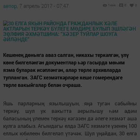
автор,
7 апрель 2017 - 07:47
1444
0
0
Кешенең дөньяга аваз салган, никахы теркәлгән, үлү
көне билгеләнгән документлар һәр гасырда мөһим
язма буларак исәпләнгән, алар төрле архивларда
тупланган. ЗАГС хезмәткәрләре кеше гомерендәге
төрле вакыйгалар белән очраша.
Яшь парларның язылышуын, яңа туган сабыйны
теркәү, шул ук вакытта аерылышу һәм адәм
баласының үлемен теркәү кәгазен дә әлеге хезмәт аша
кулга алабыз. Агымдагы елда ЗАГС хезмәте үзенең 100
еллык юбилеен билгеләп үтәчәк. Шул уңайдан, 30 елга