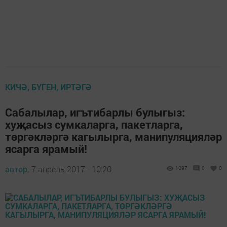
КИЧӘ, БҮГЕН, ИРТӘГӘ
Сабалылар, игътибарлы булыгыз:
хуҗасыз сумкаларга, пакетларга,
төргәкләргә кагылырга, манипуляцияләр
ясарга ярамый!
автор,
7 апрель 2017 - 10:20
1097
0
0