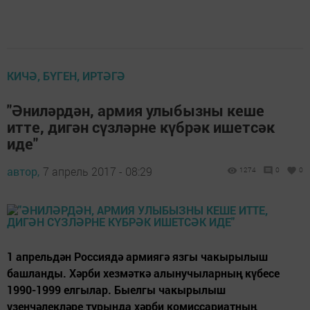
КИЧӘ, БҮГЕН, ИРТӘГӘ
"Әниләрдән, армия улыбызны кеше
итте, дигән сүзләрне күбрәк ишетсәк
иде"
автор,
7 апрель 2017 - 08:29
1274
0
0
1 апрельдән Россиядә армиягә язгы чакырылыш
башланды. Хәрби хезмәткә алынучыларның күбесе
1990-1999 елгылар. Быелгы чакырылыш
үзенчәлекләре турында хәрби комиссариатның