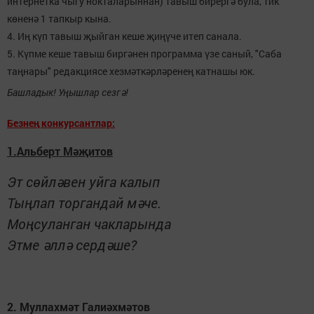
интернетка чыгу нокталарыннан) тавыш бирергә була, тик
көненә 1 тапкыр кына.
4. Иң күп тавыш җыйган кеше җиңүче итеп санала.
5. Күпме кеше тавыш биргәнен программа үзе саный, "Саба
таңнары" редакциясе хезмәткәрләренең катнашы юк.
Башладык! Уңышлар сезгә!
Безнең конкурсантлар:
1.Альберт Мәҗитов
Эт сөйләвен уйга калып
Тыңлап торгандай мәче.
Моңсуланган чакларында
Этме әллә сердәше?
2. Муллахмәт Галиәхмәтов