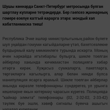
Шушы көннәрдә Санкт-Петербург метросында булган
шартлау күпләрне тетрәндерде. Бер гаепсез җаннарның
гомере өзелүе катгый карарга этәрә: мондый хәл
кабатланмаска тиеш!
Республика Эчке эшләр министрлыгының район бүлеге
шул уңайдан гомуми кагыйдәләрне үтәп, бәхетсезлекне
булдырмый калу мөмкинлеге турында искәртә. Моның
өчен һәркайда игътибарлы булырга, шикле тоелган
әйберләр хакында кичекмәстән полициягә хәбәр
итәргә кирәк. Хуҗасыз сумкаларга, пакетларга,
төргәкләргә кагылырга, алар белән нинди булса
манипуляция ясарга ярамый. Шикле тоелган әйберләр
янында кәрәзле телефоннарны сүндерегез, ул урынга
кешеләрне якын китермәү чарасын күрегез. Полициядә
"кайнар элемтә" телефоннары (02, 2-32-02, 2-33-42)
тәүлек буе эшли, хәвеф сигналы буенча ашыгыч
чаралар күреләчәк.