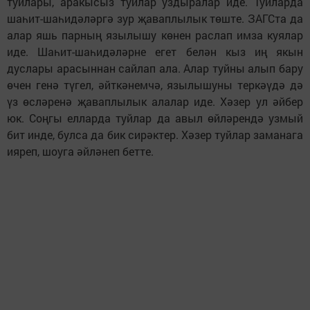
туйлары, аракысыз туйлар уздыралар иде. Туйларда
шаһит-шаһидәләргә зур җаваплылык төште. ЗАГСта да
алар яшь парның язылышу көнен раслап имза куялар
иде. Шаһит-шаһидәләрне егет белән кыз иң якын
дуслары арасыннан сайлап ала. Алар туйны алып бару
өчен генә түгел, әйткәнемчә, язылышуны теркәүдә дә
үз өсләренә җаваплылык алалар иде. Хәзер ул әйбер
юк. Соңгы елларда туйлар да авыл өйләрендә узмый
бит инде, булса да бик сирәктер. Хәзер туйлар заманага
ияреп, шоуга әйләнеп бетте.