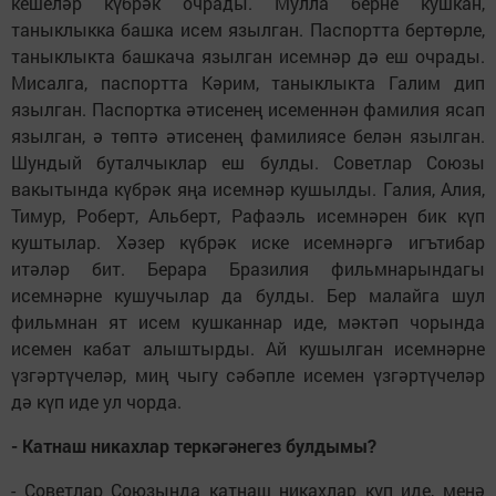
кешеләр күбрәк очрады. Мулла берне кушкан,
таныклыкка башка исем язылган. Паспортта бертөрле,
таныклыкта башкача язылган исемнәр дә еш очрады.
Мисалга, паспортта Кәрим, таныклыкта Галим дип
язылган. Паспортка әтисенең исеменнән фамилия ясап
язылган, ә төптә әтисенең фамилиясе белән язылган.
Шундый буталчыклар еш булды. Советлар Союзы
вакытында күбрәк яңа исемнәр кушылды. Галия, Алия,
Тимур, Роберт, Альберт, Рафаэль исемнәрен бик күп
куштылар. Хәзер күбрәк иске исемнәргә игътибар
итәләр бит. Берара Бразилия фильмнарындагы
исемнәрне кушучылар да булды. Бер малайга шул
фильмнан ят исем кушканнар иде, мәктәп чорында
исемен кабат алыштырды. Ай кушылган исемнәрне
үзгәртүчеләр, миң чыгу сәбәпле исемен үзгәртүчеләр
дә күп иде ул чорда.
- Катнаш никахлар теркә­гә­негез булдымы?
- Советлар Союзында катнаш никахлар күп иде, менә