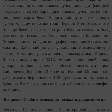
мәткә көллиятләрне тәмамлау­чыларны да (мондый
хокукка югары уку йортларын тәмамлаучылар гына ия
иде) чакырырга була. Аларга сайлау өчен ике шарт
куела: чакыру яисә контракт буенча 2 ел хезмәт итү.
Чакыру буенча хезмәт контракт буенча хезмәт итүнең
ике елына тигезләшә. Язгы чакырылыш барышында
"Әниеңә шалтырат" дигән яңа федераль проект гамәлдә
һәм аңа Саба районы да кушылачак. Армиягә китүче
егеткә һәм аның әти-әнисенә сим-карталар бирелә.
Элемтә операторын (МТС, Билайн һәм Теле2) алар
үзләре сайлап алачак. Әлеге сим-карта аша
сөйләшүнең беренче 20 минуты - бушлай. Моннан тыш
ул номерга бер тапкыр 100 сум акча да салынган
булачак. Ятим егетләргә сим-карта белән бергә телефон
да бирелә.
-8 апрель - Хәрби комиссариат хезмәткәрләре көне дә.
-Бүлектә 17 кеше эшли, 8 ветераныбыз, хезмәт