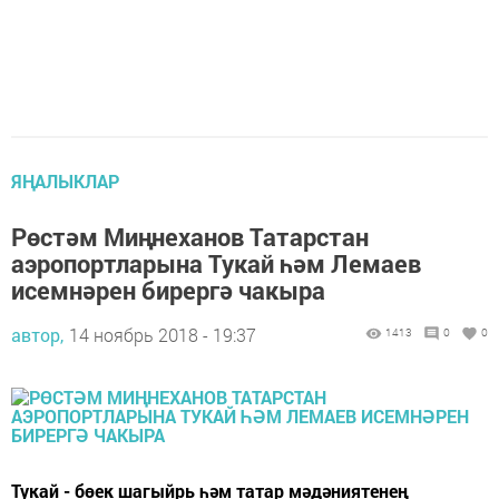
ЯҢАЛЫКЛАР
Рөстәм Миңнеханов Татарстан
аэропортларына Тукай һәм Лемаев
исемнәрен бирергә чакыра
автор,
14 ноябрь 2018 - 19:37
1413
0
0
Тукай - бөек шагыйрь һәм татар мәдәниятенең