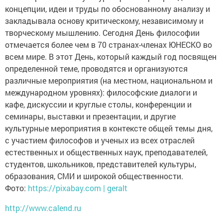
концепции, идеи и труды по обоснованному анализу и
закладывала основу критическому, независимому и
творческому мышлению. Сегодня День философии
отмечается более чем в 70 странах-членах ЮНЕСКО во
всем мире. В этот День, который каждый год посвящен
определенной теме, проводятся и организуются
различные мероприятия (на местном, национальном и
международном уровнях): философские диалоги и
кафе, дискуссии и круглые столы, конференции и
семинары, выставки и презентации, и другие
культурные мероприятия в контексте общей темы дня,
с участием философов и ученых из всех отраслей
естественных и общественных наук, преподавателей,
студентов, школьников, представителей культуры,
образования, СМИ и широкой общественности.
Фото:
https://pixabay.com | geralt
http://www.calend.ru