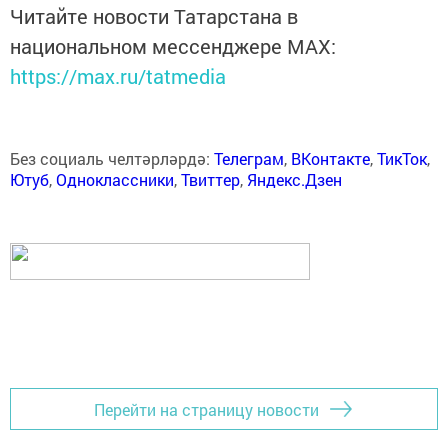
Читайте новости Татарстана в
национальном мессенджере MАХ:
https://max.ru/tatmedia
Без социаль челтәрләрдә:
Телеграм
,
ВКонтакте
,
ТикТок
,
Ютуб
,
Одноклассники
,
Твиттер
,
Яндекс.Дзен
Перейти на страницу новости