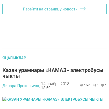
Перейти на страницу новости
ЯҢАЛЫКЛАР
Казан урамнары «КАМАЗ» электробусы
чыкты
14 ноябрь 2018 -
Динара Прокопьева,
1342
0
1
18:59