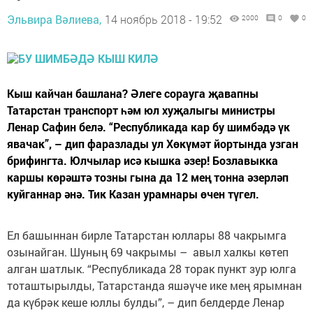
Эльвира Вәлиева,
14 ноябрь 2018 - 19:52
2000
0
0
Кыш кайчан башлана? Әлеге сорауга җавапны
Татарстан транспорт һәм юл хуҗалыгы министры
Ленар Сафин белә. “Республикада кар бу шимбәдә үк
явачак”, – дип фаразлады ул Хөкүмәт йортында узган
брифингта. Юлчылар исә кышка әзер! Бозлавыкка
каршы көрәштә тозны гына да 12 мең тонна әзерләп
куйганнар әнә. Тик Казан урамнары өчен түгел.
Ел башыннан бирле Та­тар­стан юллары 88 чакрымга
озынайган. Шуның 69 чакрымы – авыл халкы көтеп
алган шатлык. “Республикада 28 торак пункт зур юлга
тоташтырылды, Татарстанда яшәү­че ике мең ярымнан
да күб­рәк кеше юллы булды”, – дип белдерде Ленар