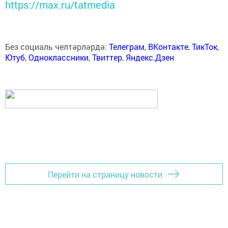
https://max.ru/tatmedia
Без социаль челтәрләрдә:
Телеграм
,
ВКонтакте
,
ТикТок
,
Ютуб
,
Одноклассники
,
Твиттер
,
Яндекс.Дзен
Перейти на страницу новости