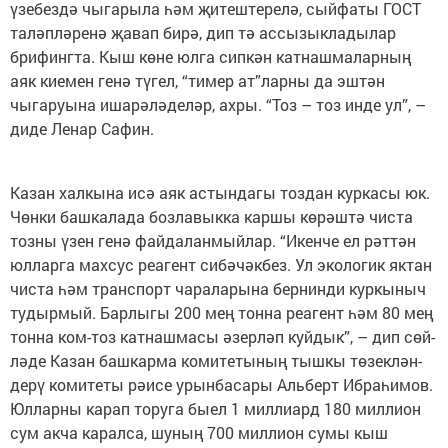
үзебездә чыгарыла һәм җитештерелә, сыйфаты ГОСТ
таләпләренә җавап бирә, дип тә ассызыкладылар
брифингта. Кыш көне юлга сипкән катнаш­малар­ның
аяк киемен генә түгел, “тимер ат”ларны да эш­тән
чыгаруына ишарә­лә­де­ләр, ахры. “Тоз – тоз инде ул”, –
диде Ленар Сафин.
Казан халкына исә аяк астындагы тоздан куркасы юк.
Чөнки башкалада бозлавыкка каршы көрәштә чиста
тозны үзен генә файдаланмыйлар. “Икенче ел рәттән
юлларга махсус реагент си­бәчәкбез. Ул экологик яктан
чиста һәм транспорт чараларына бернинди куркыныч
тудырмый. Барлыгы 200 мең тонна реагент һәм 80 мең
тонна ком-тоз катнашмасы әзерләп куйдык”, – дип сөй­
ләде Казан башкарма ко­ми­тетының тышкы төзек­лән­
дерү комитеты рәисе урынбасары Альберт Ибра­һимов.
Юлларны карап торуга быел 1 миллиард 180 миллион
сум акча каралса, шуның 700 миллион сумы кыш