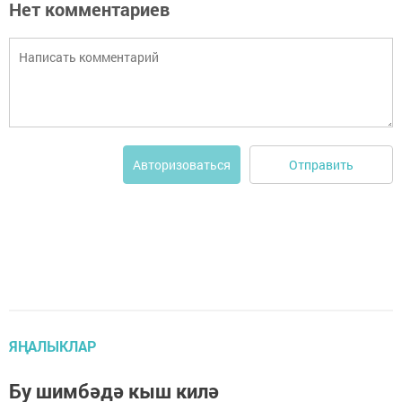
Нет комментариев
Отправить
Авторизоваться
ЯҢАЛЫКЛАР
Бу шимбәдә кыш килә