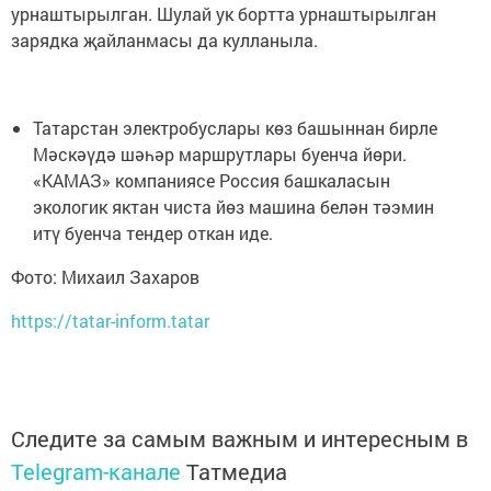
урнаштырылган. Шулай ук бортта урнаштырылган
зарядка җайланмасы да кулланыла.
Татарстан электробуслары көз башыннан бирле
Мәскәүдә шәһәр маршрутлары буенча йөри.
«КАМАЗ» компаниясе Россия башкаласын
экологик яктан чиста йөз машина белән тәэмин
итү буенча тендер откан иде.
Фото: Михаил Захаров
https://tatar-inform.tatar
Следите за самым важным и интересным в
Telegram-канале
Татмедиа