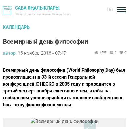
САБА ЯҢАЛЫКЛАРЫ
16+
"Саба таңнары" газетасы - Саба районы
КАЛЕНДАРЬ
Всемирный день философии
автор,
15 ноябрь 2018 - 07:47
1607
0
0
Всемирный день философии (World Philosophy Day) был
провозглашен на 33-й сессии Генеральной
конференцией ЮНЕСКО в 2005 году и проводится в
третий четверг ноября ежегодно с тем, чтобы на
глобальном уровне приобщить мировое сообщество к
богатству философской мысли.