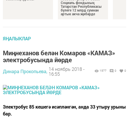
Социаль фондының
Татарстан Республикасы
бүлеге 12 млрд сумнан
артык акча җибәрде
ЯҢАЛЫКЛАР
Миңнеханов белән Комаров «КАМАЗ»
электробусында йөрде
14 ноябрь 2018 -
Динара Прокопьева,
1577
0
0
16:55
Электробус 85 кешегә исәпләнгән, анда 33 утыру урыны
бар.