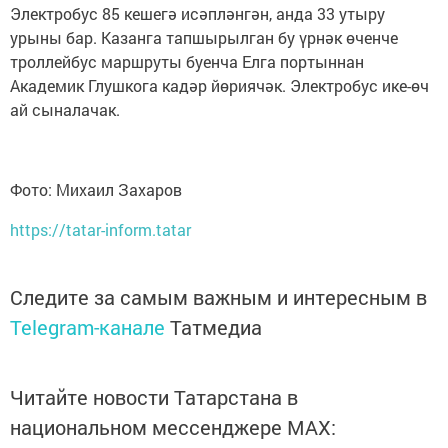
Электробус 85 кешегә исәпләнгән, анда 33 утыру
урыны бар. Казанга тапшырылган бу үрнәк өченче
троллейбус маршруты буенча Елга портыннан
Академик Глушкога кадәр йөриячәк. Электробус ике-өч
ай сыналачак.
Фото: Михаил Захаров
https://tatar-inform.tatar
Следите за самым важным и интересным в
Telegram-канале
Татмедиа
Читайте новости Татарстана в
национальном мессенджере MАХ: