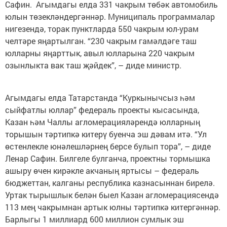
Сафин. Агым­дагы елда 331 чакрым төбәк автомобиль
юлын тө­зеклән­дергәннәр. Муниципаль программалар
ниге­зен­дә, торак пунктларда 550 чакрым юл-урам
челтәре яңар­тылган. “230 чакрым гамәл­дәге таш
юлларны яңарттык, авыл юлларына 220 чакрым
озынлыкта вак таш җәйдек”, – диде министр.
Агымдагы елда Татарстанда “Куркынычсыз һәм
сыйфатлы юллар” федераль проекты кысасында,
Казан һәм Чаллы агломе­рациялә­рендә юлларның
торышын тәртипкә китерү буенча эш дәвам итә. “Ул
өстенлекле юнәлешләрнең берсе булып тора”, – диде
Ленар Сафин. Билгеле булганча, проектны тормышка
ашыру өчен кирәк­ле акчаның яртысы – федераль
бюджеттан, калганы республика казнасыннан би­релә.
Уртак тырышлык белән быел Казан агломе­рациясен­дә
113 мең чакрымнан артык юлны тәртипкә китергәннәр.
Барлыгы 1 миллиард 600 миллион сумлык эш