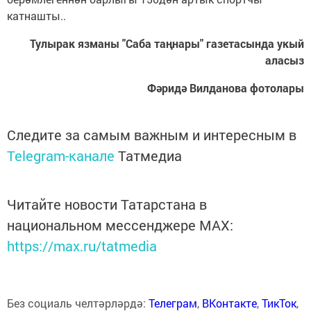
катнашты..
Тулырак язманы "Саба таңнары" газетасында укый
аласыз
Фәридә Вилданова фотолары
Следите за самым важным и интересным в
Telegram-канале
Татмедиа
Читайте новости Татарстана в
национальном мессенджере MАХ:
https://max.ru/tatmedia
Без социаль челтәрләрдә:
Телеграм
,
ВКонтакте
,
ТикТок
,