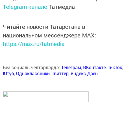
Telegram-канале
Татмедиа
Читайте новости Татарстана в
национальном мессенджере MАХ:
https://max.ru/tatmedia
Без социаль челтәрләрдә:
Телеграм
,
ВКонтакте
,
ТикТок
,
Ютуб
,
Одноклассники
,
Твиттер
,
Яндекс.Дзен