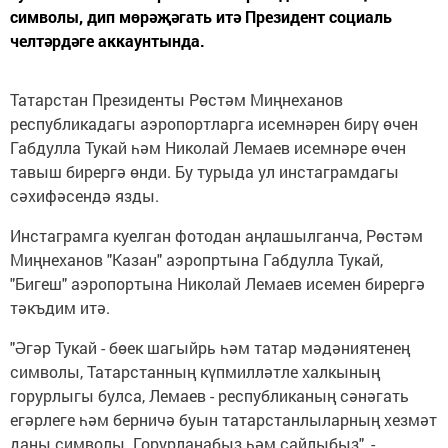
символы, дип мөрәҗәгать итә Президент социаль
челтәрдәге аккаунтында.
Татарстан Президенты Рөстәм Миңнеханов
республикадагы аэропортларга исемнәрен бирү өчен
Габдулла Тукай һәм Николай Лемаев исемнәре өчен
тавыш бирергә өнди. Бу турыда ул инстаграмдагы
сәхифәсендә язды.
Инстаграмга куелган фотодан аңлашылганча, Рөстәм
Миңнеханов "Казан" аэропртына Габдулла Тукай,
"Бигеш" аэропортына Николай Лемаев исемен бирергә
тәкъдим итә.
"Әгәр Тукай - бөек шагыйрь һәм татар мәдәниятенең
символы, Татарстанның күпмилләтле халкының
горурлыгы булса, Лемаев - республиканың сәнәгать
егәрлеге һәм берничә буын татарстанлыларның хезмәт
даны символы. Горурланабыз һәм сайлыбыз", -