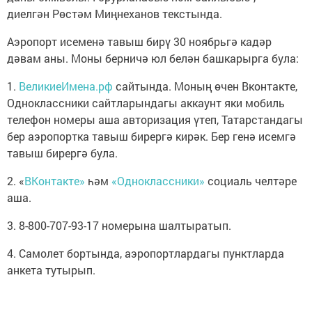
диелгән Рөстәм Миңнеханов текстында.
Аэропорт исеменә тавыш бирү 30 ноябрьгә кадәр
дәвам аны. Моны берничә юл белән башкарырга була:
1.
ВеликиеИмена.рф
сайтында. Моның өчен Вконтакте,
Одноклассники сайтларындагы аккаунт яки мобиль
телефон номеры аша авторизация үтеп, Татарстандагы
бер аэропортка тавыш бирергә кирәк. Бер генә исемгә
тавыш бирергә була.
2. «
ВКонтакте»
һәм
«Одноклассники»
социаль челтәре
аша.
3. 8-800-707-93-17 номерына шалтыратып.
4. Самолет бортында, аэропортлардагы пунктларда
анкета тутырып.