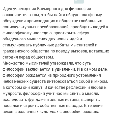
Идея учреждения Всемирного дня философии
заключается в том, чтобы найти общую платформу
обсуждения происходящих в обществе глобальных
социокультурных преобразований, приобщить людей к
философскому наследию, приоткрыть сферу
обыденного мышления для новых идей и
стимулировать публичные дебаты мыслителей и
гражданского общества по поводу вызовов, встающих
сегодня перед обществом.
Множество мыслителей утверждали, что суть
философии заключается в удивлении. И в самом деле,
философия рождается из природного устремления
человеческих существ интересоваться собой и миром,
в котором они живут. В качестве рефлексии и любви к
мудрости, философия учит нас мыслить о мысли,
исследовать фундаментальные истины, выверять
посылки и строить собственные выводы. В течение
веков в различных культурах философия рождала