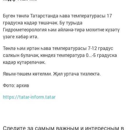
Бүген төнлә Татарстанда һава температурасы 17
градуска кадәр төшәчәк. Бу турыда
Гидрометеорология һәм әйләнә-тирә мохитне күзәтү
үзәге хәбәр итә.
Төнлә һәм иртән һава температурасы 7-12 градус
салкын булачак, көндез температура 0...-5 градуска
кадәр күтәреләчәк.
Явым-төшем көтелми. Җил уртача тизлектә.
Фото: архив
https://tatar-inform.tatar
Следите за самым важным и интересным в