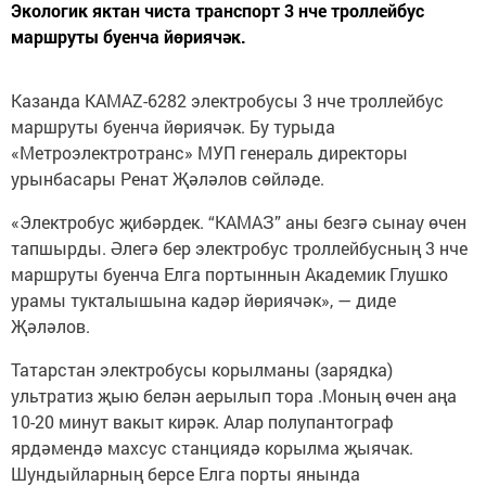
Экологик яктан чиста транспорт 3 нче троллейбус
маршруты буенча йөриячәк.
Казанда KAMAZ-6282 электробусы 3 нче троллейбус
маршруты буенча йөриячәк. Бу турыда
«Метроэлектротранс» МУП генераль директоры
урынбасары Ренат Җәләлов сөйләде.
«Электробус җибәрдек. “КАМАЗ” аны безгә сынау өчен
тапшырды. Әлегә бер электробус троллейбусның 3 нче
маршруты буенча Елга портыннын Академик Глушко
урамы тукталышына кадәр йөриячәк», — диде
Җәләлов.
Татарстан электробусы корылманы (зарядка)
ультратиз җыю белән аерылып тора .Моның өчен аңа
10-20 минут вакыт кирәк. Алар полупантограф
ярдәмендә махсус станциядә корылма җыячак.
Шундыйларның берсе Елга порты янында