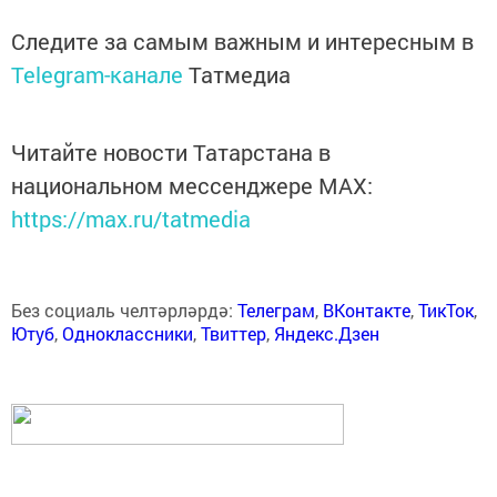
Следите за самым важным и интересным в
Telegram-канале
Татмедиа
Читайте новости Татарстана в
национальном мессенджере MАХ:
https://max.ru/tatmedia
Без социаль челтәрләрдә:
Телеграм
,
ВКонтакте
,
ТикТок
,
Ютуб
,
Одноклассники
,
Твиттер
,
Яндекс.Дзен