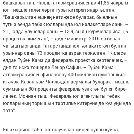
башкарылган. Чаллы агломе­ра­циясендә 41,85 чакрым
юл тиешле та­ләп­ләргә туры китереп яңар­тылган.
“Башкарылган эшнең нәти­җәсе буларак, быелның
тугыз аенда төбәк юлларында юл һәлакәтләре саны –
2,1, юлда үлүчеләр саны – 13,9, зыян күрүчеләр исә 1,5
процентка кимегән”, – диде министр. 2016 ел белән
чагыштырганда, Татарстанда юл һәлакәте күп булган
урыннар саны 73 процентка азрак теркәлгән. “Киләсе
елдан Түбән Кама да федераль проектка керте­ләчәк, –
дип тә искә төшерде Ленар Сафин. – Түбән Кама
агломерациясен финанс­лау 400 миллион сум тәш­кил
итәчәк. Казан һәм Чаллыдан аермалы буларак, тиешле
сумманың 80 проценты федераль үзәк­тән бүлеп бире­
ләчәк. Моннан тыш, Федераль юл агентлыгы төбәк
юллары­ның торышын тәр­типкә ки­терүне дә күз уңында
тота”.
Ел ахырына таба юл тө­зүчеләр җиңел сулап куйса,