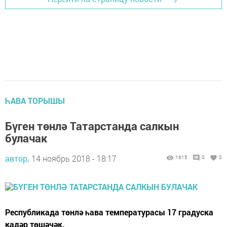
ҺАВА ТОРЫШЫ
Бүген төнлә Татарстанда салкын
булачак
автор,
14 ноябрь 2018 - 18:17
1615
0
0
Республикада төнлә һава температурасы 17 градуска
кадәр төшәчәк.