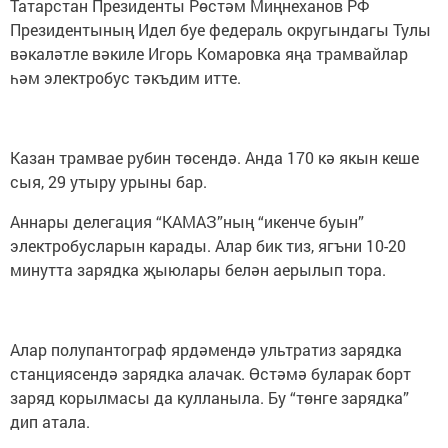
Татарстан Президенты Рөстәм Миңнеханов РФ
Президентының Идел буе федераль округындагы Тулы
вәкаләтле вәкиле Игорь Комаровка яңа трамвайлар
һәм электробус тәкъдим итте.
Казан трамвае рубин төсендә. Анда 170 кә якын кеше
сыя, 29 утыру урыны бар.
Аннары делегация “КАМАЗ”ның “икенче буын”
электробусларын карады. Алар бик тиз, ягъни 10-20
минутта зарядка җыюлары белән аерылып тора.
Алар полупантограф ярдәмендә ультратиз зарядка
станциясендә зарядка алачак. Өстәмә буларак борт
заряд корылмасы да кулланыла. Бу “төнге зарядка”
дип атала.