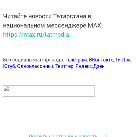
Читайте новости Татарстана в
национальном мессенджере MАХ:
https://max.ru/tatmedia
Без социаль челтәрләрдә:
Телеграм
,
ВКонтакте
,
ТикТок
,
Ютуб
,
Одноклассники
,
Твиттер
,
Яндекс.Дзен
Перейти на страницу новости