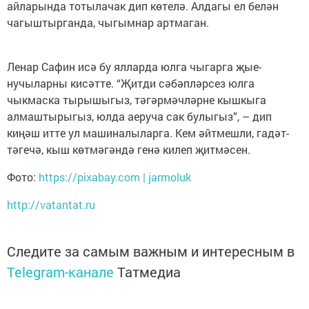
айларында тотылачак дип кө­телә. Алдагы ел белән
чагыштырганда, чыгымнар артмаган.
Ленар Сафин исә бу ялларда юлга чыгарга җые­
нучыларны кисәтте. “Җитди сәбәпләрсез юлга
чыкмаска тырышыгыз, тәгәрмәчләрне кышкыга
алмаштырыгыз, юлда аеруча сак булыгыз”, – дип
киңәш итте ул машиналыларга. Кем әйтмешли, га­дәт­
тәгечә, кыш көтмә­гәндә генә килеп җитмәсен.
Фото:
https://pixabay.com | jarmoluk
http://vatantat.ru
Следите за самым важным и интересным в
Telegram-канале
Татмедиа