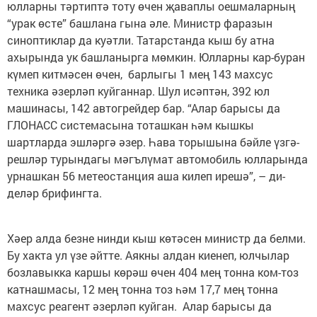
юлларны тәртиптә тоту өчен җаваплы оешма­лар­ның
“урак өсте” башлана гына әле. Министр фаразын
синоптиклар да куәтли. Татарстанда кыш бу атна
ахырында ук башланырга мөм­кин. Юлларны кар-буран
күмеп китмәсен өчен, барлыгы 1 мең 143 махсус
техника әзер­ләп куйганнар. Шул исәптән, 392 юл
машинасы, 142 автогрейдер бар. “Алар­ барысы да
ГЛОНАСС системасына тоташкан һәм кышкы
шартларда эшләргә әзер. Һава торы­шы­на бәйле үзгә­
реш­ләр турындагы мәгъ­лүмат автомобиль юлларында
урнашкан 56 метеостанция аша килеп ирешә”, – ди­
деләр брифингта.
Хәер алда безне нинди кыш көтәсен министр да белми.
Бу хакта ул үзе әйтте. Аякны алдан киенеп, юлчылар
бозлавыкка каршы кө­рәш өчен 404 мең тонна ком-тоз
катнашмасы, 12 мең тонна тоз һәм 17,7 мең тонна
махсус реагент әзер­ләп куйган. Алар барысы да