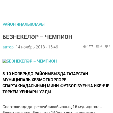
РАЙОН ЯҢАЛЫКЛАРЫ
БЕЗНЕКЕЛӘР – ЧЕМПИОН
автор,
14 ноябрь 2018 - 16:46
1377
0
1
8-10 НОЯБРЬДӘ РАЙОНЫБЫЗДА ТАТАРСТАН
МУНИЦИПАЛЬ ХЕЗМӘТКӘРЛӘРЕ
СПАРТАКИАДАСЫНЫҢ МИНИ-ФУТБОЛ БУЕНЧА ИКЕНЧЕ
ТӨРКЕМ УЕННАРЫ УЗДЫ.
Спартакиадада республика­быз­ның 16 муниципаль
берәм­легеннән барлыгы 150дән ар­тык спортчы