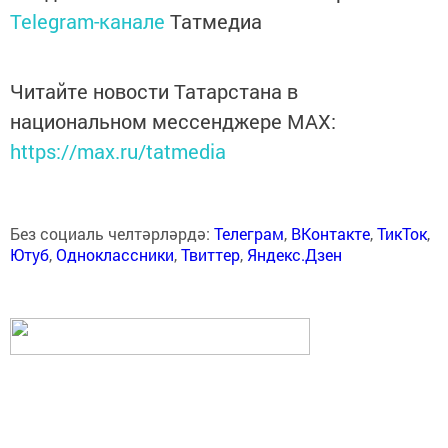
Telegram-канале
Татмедиа
Читайте новости Татарстана в
национальном мессенджере MАХ:
https://max.ru/tatmedia
Без социаль челтәрләрдә:
Телеграм
,
ВКонтакте
,
ТикТок
,
Ютуб
,
Одноклассники
,
Твиттер
,
Яндекс.Дзен