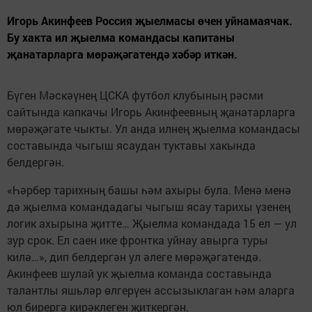
Игорь Акинфеев Россия җыелмасы өчен уйнамаячак.
Бу хакта ил җыелма командасы капитаны
җанатарларга мөрәҗәгатендә хәбәр иткән.
Бүген Мәскәүнең ЦСКА футбол клубының рәсми
сайтында капкачы Игорь Акинфеевның җанатарларга
мөрәҗәгате чыкты. Ул анда илнең җыелма командасы
составында чыгыш ясаудан туктавы хакында
белдергән.
«Һәрбер тарихның башы һәм ахыры була. Менә менә
дә җыелма командадагы чыгыш ясау тарихы үзенең
логик ахырына җитте… Җыелма командада 15 ел — ул
зур срок. Ел саен ике фронтка уйнау авырга туры
килә…», дип белдергән ул әлеге мөрәҗәгатендә.
Акинфеев шулай ук җыелма команда составында
талантлы яшьләр өлгерүен ассызыклаган һәм аларга
юл бирергә кирәклеген җиткергән.