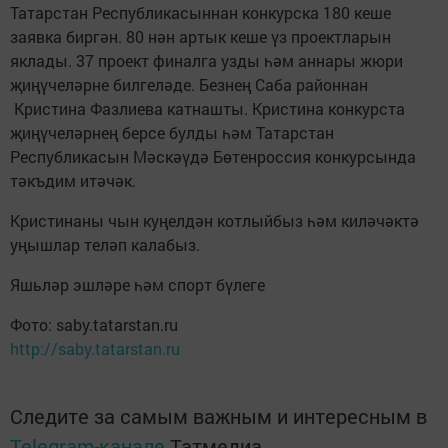
Татарстан Республикасыннан конкурска 180 кеше
заявка биргән. 80 нән артык кеше үз проектларын
яклады. 37 проект финалга узды һәм аннары жюри
җиңүчеләрне билгеләде. Безнең Саба районнан
Кристина Фазлиева катнашты. Кристина конкурста
җиңүчеләрнең берсе булды һәм Татарстан
Республикасын Мәскәүдә Бөтенроссия конкурсында
тәкъдим итәчәк.
Кристинаны чын куңелдән котлыйбыз һәм киләчәктә
уңышлар теләп калабыз.
Яшьләр эшләре һәм спорт бүлеге
Фото: saby.tatarstan.ru
http://saby.tatarstan.ru
Следите за самым важным и интересным в
Telegram-канале
Татмедиа