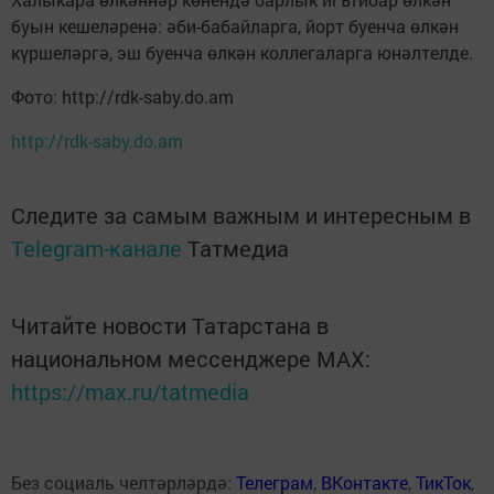
буын кешеләренә: әби-бабайларга, йорт буенча өлкән
күршеләргә, эш буенча өлкән коллегаларга юнәлтелде.
Фото: http://rdk-saby.do.am
http://rdk-saby.do.am
Следите за самым важным и интересным в
Telegram-канале
Татмедиа
Читайте новости Татарстана в
национальном мессенджере MАХ:
https://max.ru/tatmedia
Без социаль челтәрләрдә:
Телеграм
,
ВКонтакте
,
ТикТок
,