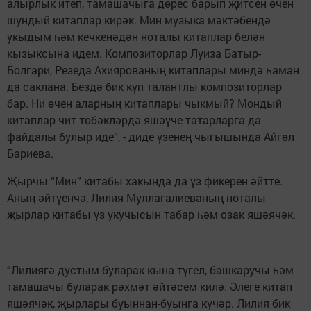
алырлык итеп, тамашачыга дөрес барып җитсен өчен
шундый китаплар кирәк. Мин музыка мәктәбендә
укыдым һәм кечкенәдән ноталы китаплар белән
кызыксына идем. Композиторлар Луиза Батыр-
Болгари, Резеда Ахиярованың китаплары миндә һаман
да саклана. Бездә бик күп талантлы композиторлар
бар. Ни өчен аларның китаплары чыкмый? Мондый
китаплар чит төбәкләрдә яшәүче татарларга да
файдалы булыр иде”, - диде үзенең чыгышында Айгөл
Бариева.
Җырчы “Мин” китабы хакында да үз фикерен әйтте.
Аның әйтүенчә, Лилия Муллагалиеваның ноталы
җырлар китабы үз укучысын табар һәм озак яшәячәк.
“Лилиягә дустым буларак кына түгел, башкаручы һәм
тамашачы буларак рәхмәт әйтәсем килә. Әлеге китап
яшәячәк, җырлары буыннан-буынга күчәр. Лилия бик