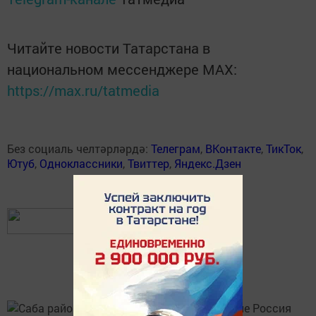
Читайте новости Татарстана в
национальном мессенджере MАХ:
https://max.ru/tatmedia
Без социаль челтәрләрдә:
Телеграм
,
ВКонтакте
,
ТикТок
,
Ютуб
,
Одноклассники
,
Твиттер
,
Яндекс.Дзен