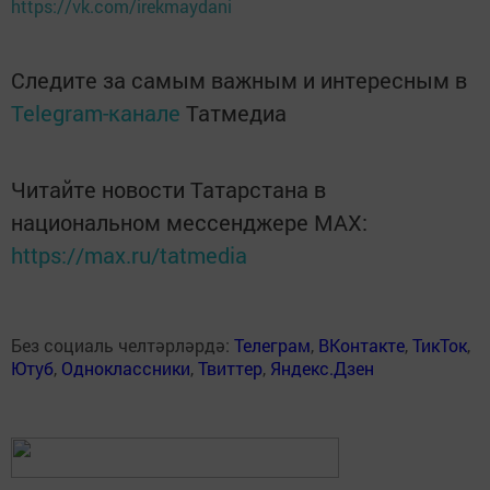
https://vk.com/irekmaydani
Следите за самым важным и интересным в
Telegram-канале
Татмедиа
Читайте новости Татарстана в
национальном мессенджере MАХ:
https://max.ru/tatmedia
Без социаль челтәрләрдә:
Телеграм
,
ВКонтакте
,
ТикТок
,
Ютуб
,
Одноклассники
,
Твиттер
,
Яндекс.Дзен