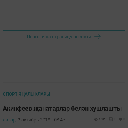
Перейти на страницу новости
СПОРТ ЯҢАЛЫКЛАРЫ
Акинфеев җанатарлар белән хушлашты
автор,
2 октябрь 2018 - 08:45
1231
0
0