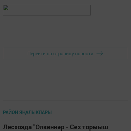
Перейти на страницу новости
РАЙОН ЯҢАЛЫКЛАРЫ
Лесхозда "Өлкәннәр - Сез тормыш