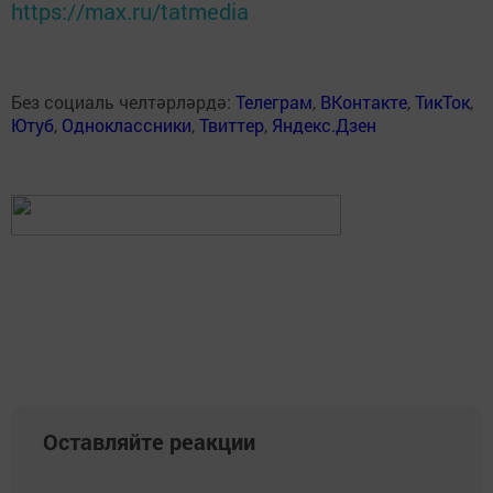
https://max.ru/tatmedia
Без социаль челтәрләрдә:
Телеграм
,
ВКонтакте
,
ТикТок
,
Ютуб
,
Одноклассники
,
Твиттер
,
Яндекс.Дзен
Оставляйте реакции