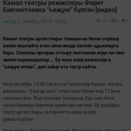
Камал театры режиссеры Фәрит
Бикчәнтәевкә “һөҗүм” булган [видео]
автор,
2 октябрь 2018 - 09:33
1447
0
0
Камал театры артистлары тамашачы белән очрашу
көнен якынайту өчен әллә нинди кискен адымнарга
бара. Сезонны иртәрәк ачтыру ниятеннән инде ни генә
эшләп карамадылар…. Бу юлы алар режиссерга
“һөҗүм иткән”, дип хәбәр итә театр сайты.
5нче октябрь 19:00 сәгатьтә Галиәскәр Камал театры
данлыклы “Зәңгәр шәл” спектакле белән яңа 113нче
сезонын ача. Яңа сезонда театрның Зур һәм Кече
сәхнәләрендә берничә премьера көтелә. Бу уңайдан
театр артистлары интернетта шаян видео
урнаштырган.
Рольләрдә: Фәрит Бикчәнтәев, Радик Бариев, Искәндәр