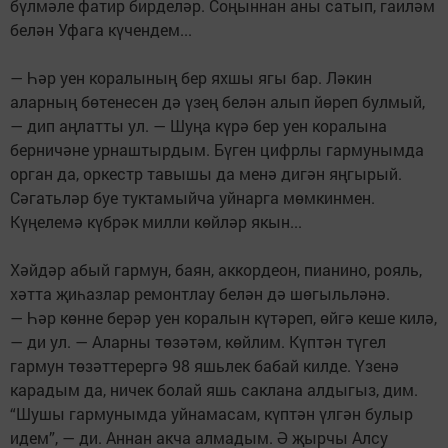
бүлмәле фатир бирделәр. Соңыннан аны сатып, гаиләм
белән Уфага күчендем...
— Һәр уен коралының бер яхшы ягы бар. Ләкин
аларның бөтенесен дә үзең белән алып йөреп булмый,
— дип аңлатты ул. — Шуңа күрә бер уен коралына
берничәне урнаштырдым. Бүген цифрлы гармунымда
орган да, оркестр тавышы да менә дигән яңгырый.
Сәгатьләр буе туктамыйча уйнарга мөмкинмен.
Күңелемә күбрәк милли көйләр якын...
Хәйдәр абый гармун, баян, аккордеон, пианино, рояль,
хәтта җиһазлар ремонтлау белән дә шөгыльләнә.
— Һәр көнне берәр уен коралын күтәреп, өйгә кеше килә,
— ди ул. — Аларны төзәтәм, көйлим. Күптән түгел
гармун төзәттерергә 98 яшьлек бабай килде. Үзенә
карадым да, ничек болай яшь саклана алдыгыз, дим.
“Шушы гармунымда уйнамасам, күптән үлгән булыр
идем”, — ди. Аннан акча алмадым. Ә җырчы Алсу