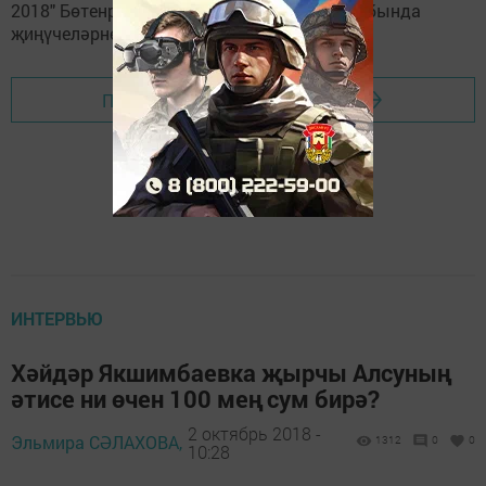
Перейти на страницу новости
ИНТЕРВЬЮ
Хәйдәр Якшимбаевка җырчы Алсуның
әтисе ни өчен 100 мең сум бирә?
2 октябрь 2018 -
Эльмира СӘЛАХОВА,
1312
0
0
10:28