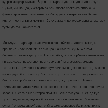
куярга мәҗбүр булган. Бер яктан караганда, аны да аңларга була.
Су бит, чыннан да, чистартыла һәм эчәргә яраклыга әйләнә. Ә
фатирларга килеп җиткәнче, торбалардагы күгә­рек­не үзе белән
ияртеп, болганырга мөмкин. Бу очракта инде торбаларны алыштыру
турында сүз барырга тиеш.
Мәгълүмат чараларыннан күрен­гәнчә, кайбер илләрдә мондый
проблема бөтенләй юк. Халык краннан килгән суны эчә һәм
бернинди зыянын да күрми. Башкалабызда исә торбалар челтәренең
ни дәрәҗәдә ис­кергәнен исәпкә алсаң (чыганакларда аларны
тәртипкә китерү өчен 1,5 млрд сум акча кирәк дип теркәлгән), безнең
краннардан болганчык су бик озак агар сыман әле. Шул ук вакытта
бел­геч­ләр про­блеманың икенче ягын да күтәреп чыга. Бүген
табиблар тәкъ­ди­ме белән кеше көненә ике-өч литр эчсә, эчәр суның
запасы 50 елга гына җитәргә мөмкин. Вакыт тиз уза, 50 ел да күп
түгел, шуңа күрә, яңа проблемалар калкып чыкканчы, болганчык
суны “то­нык­ландыру” эшен җайга салу дө­рес­рәк булмасмы икән?