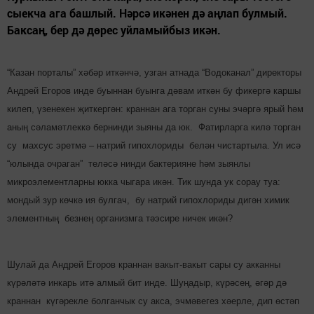
сыекча ага башлый. Нәр­сә икәнен дә аңлап булмый.
Бак­саң, бер дә дөрес уйламыйбыз икән.
“Казан порталы” хәбәр иткәнчә, узган атнада “Водоканал” директоры
Андрей Егоров инде буыннан буынга дәвам иткән бу фикергә каршы
килеп, үзенекен җит­кергән: краннан ага торган суны эчәр­гә ярый һәм
аның сәла­мәтлеккә бернинди зыяны да юк. Фатирларга килә торган
су махсус эретмә – натрий гипохлориды белән чистартыла. Ул исә
“юлында очраган” теләсә нинди бактерияне һәм зыянлы
микроэлементларны юкка чыгара икән. Тик шунда ук сорау туа:
мондый зур көчкә ия булгач, бу натрий гипохлориды дигән химик
элементның безнең организмга тәэсире ничек икән?
Шулай да Андрей Егоров краннан вакыт-вакыт сары су акканны
күрәләтә инкарь итә алмый бит инде. Шуңадыр, күрәсең, әгәр дә
краннан күгәрекле болганчык су акса, эчмәвегез хәерле, дип өстәп