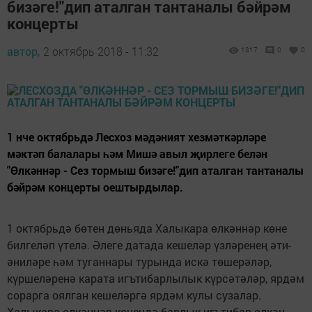
бизәге!"дип аталган тантаналы бәйрәм
концерты
автор,
2 октябрь 2018 - 11:32
1317
0
0
1 нче октябрьдә Лесхоз мәдәният хезмәткәрләре
мәктәп балалары һәм Мишә авыл җирлеге белән
"Өлкәннәр - Сез тормыш бизәге!"дип аталган тантаналы
бәйрәм концерты оештырдылар.
1 октябрьдә бөтен дөньяда Халыкара өлкәннәр көне
билгеләп үтелә. Әлеге датада кешеләр үзләренең әти-
әниләре һәм туганнары турында искә төшерәләр,
күршеләренә карата игътибарлылык күрсәтәләр, ярдәм
сорарга оялган кешеләргә ярдәм кулы сузалар.
Халыкара өлкәннәр көнендә барлык игътибар өлкән