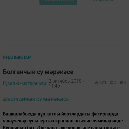
ЯҢАЛЫКЛАР
Болганчык су мәрәкәсе
2 октябрь 2018 -
Гүзәл Әхмәтҗанова,
1278
0
0
11:49
Башкалабызда күп катлы йортлардагы фатирларда
яшәүчеләр суны күптән краннан агызып эчмиләр инде.
Куркыныч бит. Әле кара, әле көрән, әле сары төстәге