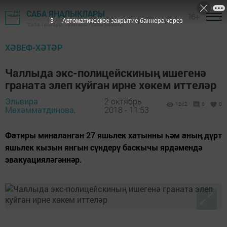
САБА ЯҢАЛЫКЛАРЫ
16+
1
Автоматическое закрытие баннера через
"Саба таңнары" газетасы - Саба районы
ХӘВЕФ-ХӘТӘР
Чаллыда экс-полицейскиның ишегенә
граната элеп куйган ирне хөкем иттеләр
Эльвира
2 октябрь
1242
0
0
Мөхәммәтдинова,
2018 - 11:53
Фатиры миналанган 27 яшьлек хатынны һәм аның дүрт
яшьлек кызын янгын сүндерү баскычы ярдәмендә
эвакуацияләгәннәр.