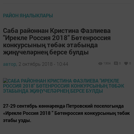
РАЙОН ЯҢАЛЫКЛАРЫ
Саба районнан Кристина Фазлиева
"Ирекле Россия 2018" Бөтенроссия
конкурсының төбәк этабында
җиңүчеләрнең берсе булды
автор,
2 октябрь 2018 - 10:44
1304
0
0
27-29 сентябрь көннәрендә Петровский поселогында
«Ирекле Россия 2018 " Бөтенроссия конкурсының төбәк
этабы узды.