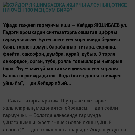
Уфада гаҗәеп гармунчы яши — Хәйдәр ЯКШИБАЕВ ул.
Гадәти хромкадан синтезаторга охшаган цифрлы
гармун ясаган. Бүген әлеге уен коралында берничә
баян, төрле гармун, барабаннар, гитара, скрипка,
флейта, саксофон, думбра, курай, кубыз, 8 төрле
аккордеон, орган, туба, рояль тавышлары чыгарып
була. “Бу — мин уйлап тапкан уникаль уен коралы.
Башка беркемдә дә юк. Анда бөтен дөнья көйләрен
уйныйм”, — ди Хәйдәр абый...
— Сәяхәт итәргә яратам. Шул рәвешле төрле
халыкларның мәдәниятен өйрәндем, — дип сөйли
гармунчы. — Вологда өлкәсендә гармунда
уйнаганымны күреп: “Ничек болай яхшы уйный
аласың?” — дип гаҗәпләнгәннәр иде. Анда шундук өч