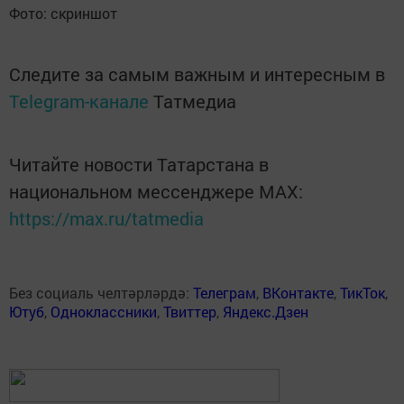
Фото: скриншот
Следите за самым важным и интересным в
Telegram-канале
Татмедиа
Читайте новости Татарстана в
национальном мессенджере MАХ:
https://max.ru/tatmedia
Без социаль челтәрләрдә:
Телеграм
,
ВКонтакте
,
ТикТок
,
Ютуб
,
Одноклассники
,
Твиттер
,
Яндекс.Дзен