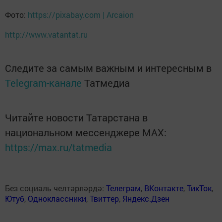
Фото:
https://pixabay.com | Arcaion
http://www.vatantat.ru
Следите за самым важным и интересным в
Telegram-канале
Татмедиа
Читайте новости Татарстана в
национальном мессенджере MАХ:
https://max.ru/tatmedia
Без социаль челтәрләрдә:
Телеграм
,
ВКонтакте
,
ТикТок
,
Ютуб
,
Одноклассники
,
Твиттер
,
Яндекс.Дзен