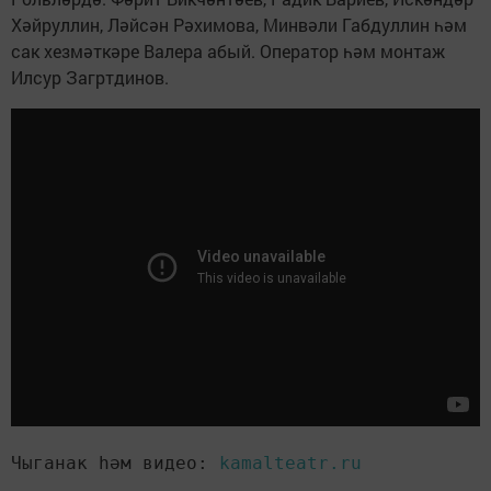
Хәйруллин, Ләйсән Рәхимова, Минвәли Габдуллин һәм
сак хезмәткәре Валера абый. Оператор һәм монтаж
Илсур Загртдинов.
Чыганак һәм видео:
 kamalteatr.ru