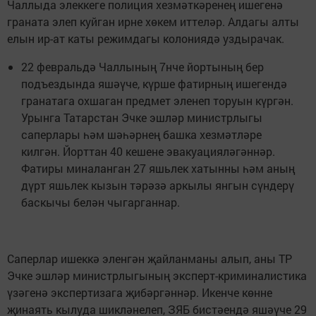
Чаллыда элеккеге полиция хезмәткәренең ишегенә
граната элеп куйган ирне хөкем иттеләр. Алдагы алты
елын ир-ат каты режимдагы колониядә уздырачак.
22 февральдә Чаллының 7нче йортының бер
подъездында яшәүче, күрше фатирның ишегендә
гранатага охшаган предмет эленеп торуын күргән.
Урынга Татарстан Эчке эшләр министрлыгы
саперлары һәм шәһәрнең башка хезмәтләре
килгән. Йорттан 40 кешене эвакуацияләгәннәр.
Фатиры миналанган 27 яшьлек хатынны һәм аның
дүрт яшьлек кызын тәрәзә аркылы янгын сүндерү
баскычы белән чыгарганнар.
Саперлар ишеккә эленгән җайланманы алып, аны ТР
Эчке эшләр министрлыгының эксперт-криминалистика
үзәгенә экспертизага җибәргәннәр. Икенче көнне
җинаять кылуда шикләнелеп, ЗЯБ бистәендә яшәүче 29