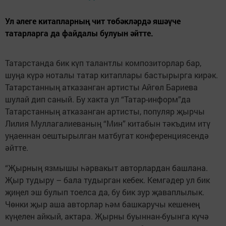
Ул әлеге китапларның чит төбәкләрдә яшәүче
татарларга да файдалы булуын әйтте.
Татарстанда бик күп талантлы композиторлар бар,
шуңа күрә ноталы татар китаплары бастырырга кирәк.
Татарстанның атказанган артисты Айгөл Бариева
шулай дип саный. Бу хакта ул “Татар-информ”да
Татарстанның атказанган артисты, популяр җырчы
Лилия Муллагалиеваның “Мин” китабын тәкъдим итү
уңаеннан оештырылган матбугат конференциясендә
әйтте.
“Җырның язмышы һәрвакыт авторлардан башлана.
Җыр тудыру – бала тудырган кебек. Кемгәдер ул бик
җиңел эш булып тоелса да, бу бик зур җаваплылык.
Чөнки җыр аша авторлар һәм башкаручы кешенең
күңелен айкый, актара. Җырны буыннан-буынга күчә