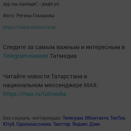
зур эш эшләде", - диде ул.
Фото: Регина Гомәрова
https://tatar-inform.tatar
Следите за самым важным и интересным в
Telegram-канале
Татмедиа
Читайте новости Татарстана в
национальном мессенджере MАХ:
https://max.ru/tatmedia
Без социаль челтәрләрдә:
Телеграм
,
ВКонтакте
,
ТикТок
,
Ютуб
,
Одноклассники
,
Твиттер
,
Яндекс.Дзен