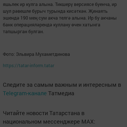
яшьлек ир кулга алына. Тикшерү версиясе буенча, ир
шул рәвешле бурыч турында кисәткән. Җинаять
эшендә 190 мең сум акча телгә алына. Ир бу акчаны
банк операцияләрендә куллану өчен хатынга
тапшырган булган.
Фото: Эльвира Мухаметдинова
https://tatar-inform.tatar
Следите за самым важным и интересным в
Telegram-канале
Татмедиа
Читайте новости Татарстана в
национальном мессенджере MАХ: