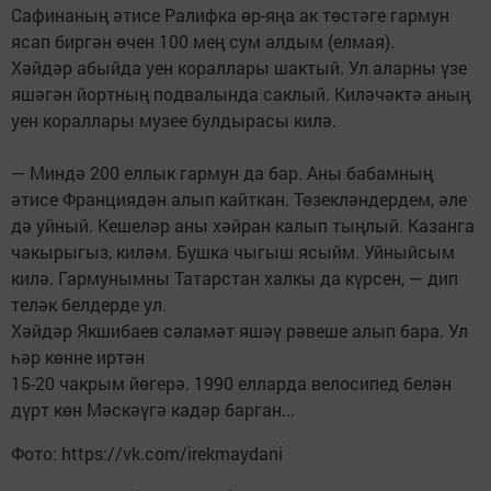
Сафинаның әтисе Ралифка өр-яңа ак төстәге гармун
ясап биргән өчен 100 мең сум алдым (елмая).
Хәйдәр абыйда уен кораллары шактый. Ул аларны үзе
яшәгән йортның подвалында саклый. Киләчәктә аның
уен кораллары музее булдырасы килә.
— Миндә 200 еллык гармун да бар. Аны бабамның
әтисе Франциядән алып кайткан. Төзекләндердем, әле
дә уйный. Кешеләр аны хәйран калып тыңлый. Казанга
чакырыгыз, киләм. Бушка чыгыш ясыйм. Уйныйсым
килә. Гармунымны Татарстан халкы да күрсен, — дип
теләк белдерде ул.
Хәйдәр Якшибаев сәламәт яшәү рәвеше алып бара. Ул
һәр көнне иртән
15-20 чакрым йөгерә. 1990 елларда велосипед белән
дүрт көн Мәскәүгә кадәр барган...
Фото: https://vk.com/irekmaydani