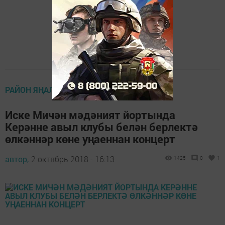
РАЙОН ЯҢАЛЫКЛАРЫ
Иске Мичән мәдәният йортында
Керәнне авыл клубы белән берлектә
өлкәннәр көне уңаеннан концерт
автор,
2 октябрь 2018 - 16:13
1425
0
1