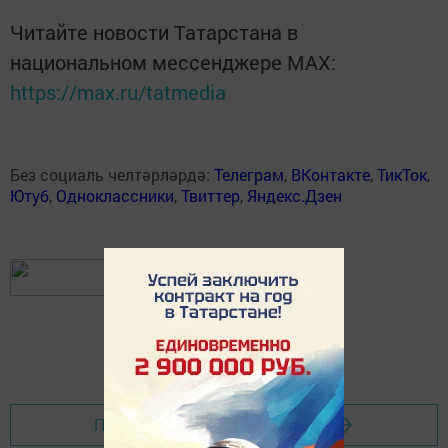
Читайте новости Татарстана в
национальном мессенджере MАХ:
https://max.ru/tatmedia
Без социаль челтәрләрдә:
Телеграм
,
ВКонтакте
,
ТикТок
,
Ютуб
,
Одноклассники
,
Твиттер
,
Яндекс.Дзен
Перейти на страницу новости