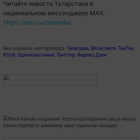
Читайте новости Татарстана в
национальном мессенджере MАХ:
https://max.ru/tatmedia
Без социаль челтәрләрдә:
Телеграм
,
ВКонтакте
,
ТикТок
,
Ютуб
,
Одноклассники
,
Твиттер
,
Яндекс.Дзен