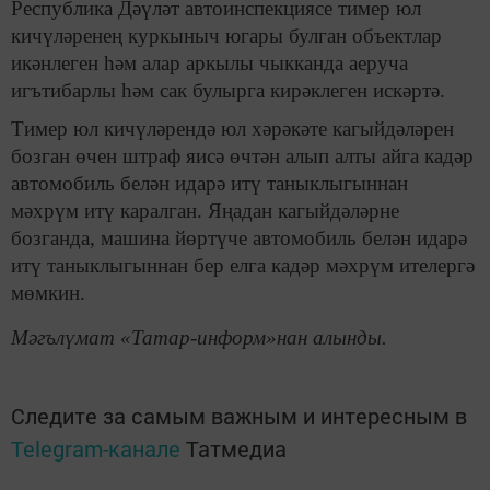
Республика Дәүләт автоинспекциясе тимер юл
кичүләренең куркыныч югары булган объектлар
икәнлеген һәм алар аркылы чыкканда аеруча
игътибарлы һәм сак булырга кирәклеген искәртә.
Тимер юл кичүләрендә юл хәрәкәте кагыйдәләрен
бозган өчен штраф яисә өчтән алып алты айга кадәр
автомобиль белән идарә итү таныклыгыннан
мәхрүм итү каралган. Яңадан кагыйдәләрне
бозганда, машина йөртүче автомобиль белән идарә
итү таныклыгыннан бер елга кадәр мәхрүм ителергә
мөмкин.
Мәгълүмат «Татар-информ»нан алынды.
Следите за самым важным и интересным в
Telegram-канале
Татмедиа