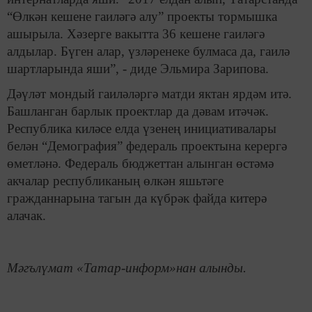
“Өлкән кешене гаиләгә алу” проекты тормышка
ашырыла. Хәзерге вакытта 36 кешене гаиләгә
алдылар. Бүген алар, үзләренеке булмаса да, гаилә
шартларында яши”, - диде Эльмира Зарипова.
Дәүләт мондый гаиләләргә матди яктан ярдәм итә.
Башланган барлык проектлар да дәвам итәчәк.
Республика киләсе елда үзенең инициативалары
белән “Демография” федераль проектына керергә
өметләнә. Федераль бюджеттан алынган өстәмә
акчалар республиканың өлкән яшьтәге
гражданнарына тагын да күбрәк файда китерә
алачак.
Мәгълүмат «Татар-информ»нан алынды.