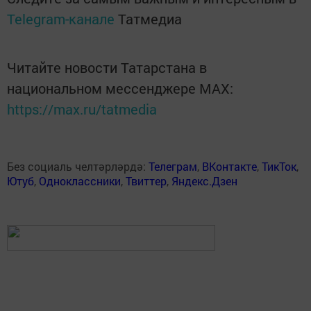
Telegram-канале
Татмедиа
Читайте новости Татарстана в
национальном мессенджере MАХ:
https://max.ru/tatmedia
Без социаль челтәрләрдә:
Телеграм
,
ВКонтакте
,
ТикТок
,
Ютуб
,
Одноклассники
,
Твиттер
,
Яндекс.Дзен