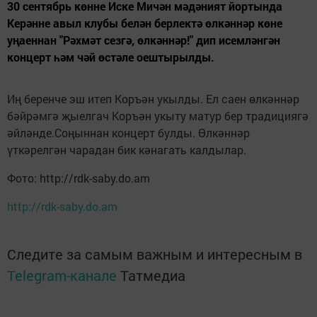
30 сентябрь көнне Иске Мичән мәдәният йортында
Керәнне авыл клубы белән берлектә өлкәннәр көне
уңаеннан "Рәхмәт сезгә, өлкәннәр!" дип исемләнгән
концерт һәм чәй өстәле оештырылды.
Иң беренче эш итеп Коръән укылды. Ел саен өлкәннәр
бәйрәмгә җыелгач Коръән укыту матур бер традициягә
әйләнде.Соңыннан концерт булды. Өлкәннәр
үткәрелгән чарадан бик кәнагать калдылар.
Фото: http://rdk-saby.do.am
http://rdk-saby.do.am
Следите за самым важным и интересным в
Telegram-канале
Татмедиа