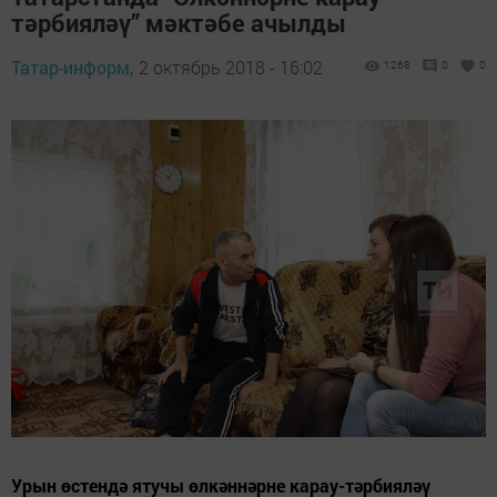
тәрбияләү” мәктәбе ачылды
Татар-информ,
2 октябрь 2018 - 16:02
1268
0
0
Урын өстендә ятучы өлкәннәрне карау-тәрбияләү