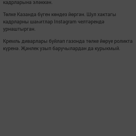
кадрларына эләккән.
Төлке Казанда бүген көндез йөргән. Шул хактагы
кадрларны шаһитлар Instagram челтәрендә
урнаштырган.
Кремль диварлары буйлап газонда төлке йөрүе роликта
күренә. Җәнлек узып баручылардан да курыкмый.