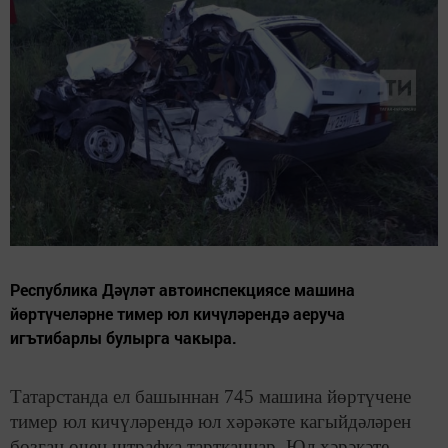
Республика Дәүләт автоинспекциясе машина
йөртүчеләрне тимер юл кичүләрендә аеруча
игътибарлы булырга чакыра.
Татарстанда ел башыннан 745 машина йөртүчене
тимер юл кичүләрендә юл хәрәкәте кагыйдәләрен
бозган өчен штрафка тартканнар. Юл хәрәкәте