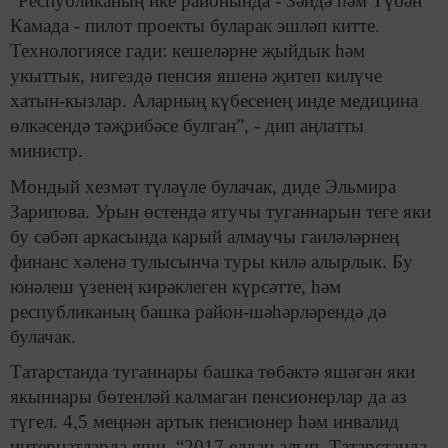
“Республиканың ике районында - Зәйдә һәм Түбән
Камада - пилот проекты буларак эшләп китте.
Технологиясе гади: кешеләрне җыйдык һәм
укыттык, нигездә пенсия яшенә җитеп килүче
хатын-кызлар. Аларның күбесенең инде медицина
өлкәсендә тәҗрибәсе булган”, - дип аңлатты
министр.
Мондый хезмәт түләүле булачак, диде Эльмира
Зарипова. Урын өстендә ятучы туганнарын теге яки
бу сәбәп аркасында карый алмаучы гаиләләрнең
финанс хәленә тулысынча туры килә алырлык. Бу
юнәлеш үзенең кирәклеген күрсәтте, һәм
республиканың башка район-шәһәрләрендә дә
булачак.
Татарстанда туганнары башка төбәктә яшәгән яки
якыннары бөтенләй калмаган пенсионерлар да аз
түгел. 4,5 меңнән артык пенсионер һәм инвалид
интернатларда яши. “2017 елдан алып, Татарстанда