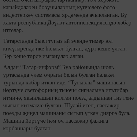
кагыйдәләрен бозучыларның күпчелеге фото-
видеотеркәү системасы ярдәмендә ачыкланган. Бу
хакта республика Дәүләт автоинспекциясендә хәбәр
иттеләр.
Татарстанда быел тугыз ай эчендә тимер юл
кичүләрендә ике һәлакәт булган, дүрт кеше үлгән.
Бер кеше төрле имгәнүләр алган.
Алдан “Татар-информ” Буа районында июль
уртасында үлем очрагы белән булган һәлакәт
турында хәбәр иткән иде. “Тугызлы” машинасын
йөртүче светофорның тыючы сигналына игътибар
итмичә, якынлашып килгән поезд алдыннан тиз генә
чыгып китмәкче булган. Шулай итеп, пассажир
поезды җиңел машинаны сытып үткән дияргә була.
Машина йөртүче һәм өч пассажир фаҗига
корбаннары булган.