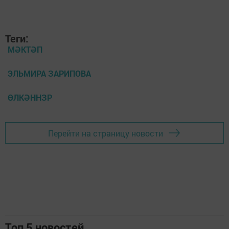
Теги:
МӘКТӘП
ЭЛЬМИРА ЗАРИПОВА
ӨЛКӘННЗР
Перейти на страницу новости
Топ 5 новостей