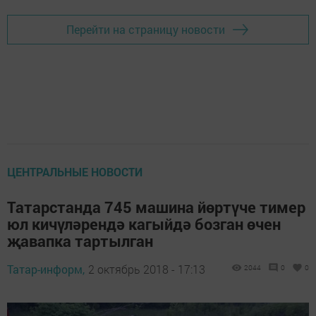
Перейти на страницу новости
ЦЕНТРАЛЬНЫЕ НОВОСТИ
Татарстанда 745 машина йөртүче тимер
юл кичүләрендә кагыйдә бозган өчен
җавапка тартылган
Татар-информ,
2 октябрь 2018 - 17:13
2044
0
0