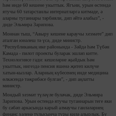
һәм инде 60 кешене укыттык. Ягъни, урын өстендә
ятучы 60 татарстанлы интернатларга китмәде, ә
аларны туганнары тәрбияли, дип әйтә алабыз”, -
диде Эльмира Зарипова.
Моннан тыш, “Авыру кешене караучы хезмәте” дип
аталган юнәлеш тә үсә, диде министр.
“Республиканың ике районында - Зәйдә һәм Түбән
Камада - пилот проекты буларак эшләп китте.
Технологиясе гади: кешеләрне җыйдык һәм
укыттык, нигездә пенсия яшенә җитеп килүче
хатын-кызлар. Аларның күбесенең инде медицина
өлкәсендә тәҗрибәсе булган”, - дип аңлатты
министр.
Мондый хезмәт түләүле булачак, диде Эльмира
Зарипова. Урын өстендә ятучы туганнарын теге яки
бу сәбәп аркасында карый алмаучы гаиләләрнең
финанс хәленә тулысынча туры килә алырлык. Бу