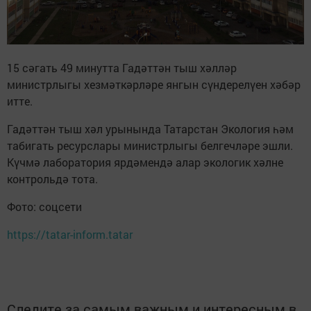
15 сәгать 49 минутта Гадәттән тыш хәлләр
министрлыгы хезмәткәрләре янгын сүндерелүен хәбәр
итте.
Гадәттән тыш хәл урынында Татарстан Экология һәм
табигать ресурслары министрлыгы белгечләре эшли.
Күчмә лаборатория ярдәмендә алар экологик хәлне
контрольдә тота.
Фото: соцсети
https://tatar-inform.tatar
Следите за самым важным и интересным в