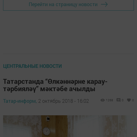
Перейти на страницу новости
ЦЕНТРАЛЬНЫЕ НОВОСТИ
Татарстанда “Өлкәннәрне карау-
тәрбияләү” мәктәбе ачылды
Татар-информ,
2 октябрь 2018 - 16:02
1268
0
0