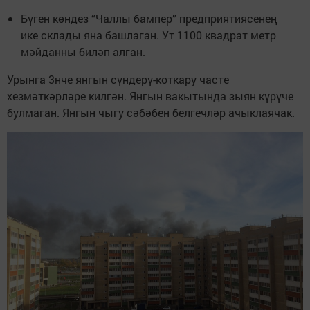
Бүген көндез “Чаллы бампер” предприятиясенең
ике склады яна башлаган. Ут 1100 квадрат метр
мәйданны биләп алган.
Урынга 3нче янгын сүндерү-коткару часте
хезмәткәрләре килгән. Янгын вакытында зыян күрүче
булмаган. Янгын чыгу сәбәбен белгечләр ачыклаячак.