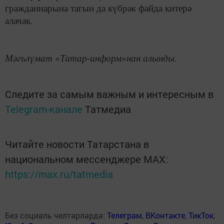
гражданнарына тагын да күбрәк файда китерә
алачак.
Мәгълүмат «Татар-информ»нан алынды.
Следите за самым важным и интересным в
Telegram-канале
Татмедиа
Читайте новости Татарстана в
национальном мессенджере MАХ:
https://max.ru/tatmedia
Без социаль челтәрләрдә:
Телеграм
,
ВКонтакте
,
ТикТок
,