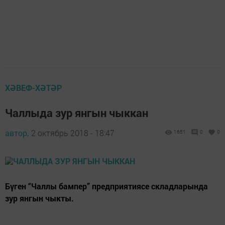
ХӘВЕФ-ХӘТӘР
Чаллыда зур янгын чыккан
автор,
2 октябрь 2018 - 18:47
1651
0
0
Бүген “Чаллы бампер” предприятиясе складларында
зур янгын чыкты.