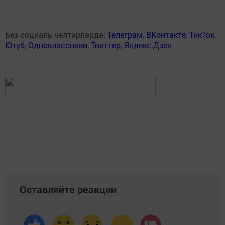
Без социаль челтәрләрдә:
Телеграм
,
ВКонтакте
,
ТикТок
,
Ютуб
,
Одноклассники
,
Твиттер
,
Яндекс.Дзен
Оставляйте реакции