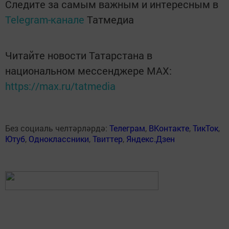
Следите за самым важным и интересным в
Telegram-канале
Татмедиа
Читайте новости Татарстана в
национальном мессенджере MАХ:
https://max.ru/tatmedia
Без социаль челтәрләрдә:
Телеграм
,
ВКонтакте
,
ТикТок
,
Ютуб
,
Одноклассники
,
Твиттер
,
Яндекс.Дзен