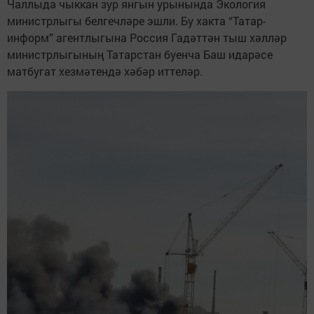
Чаллыда чыккан зур янгын урынында Экология
министрлыгы белгечләре эшли. Бу хакта “Татар-
информ” агентлыгына Россия Гадәттән тыш хәлләр
министрлыгының Татарстан буенча Баш идарәсе
матбугат хезмәтендә хәбәр иттеләр.