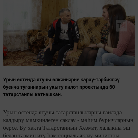
Урын өстендә ятучы өлкәннәрне карау-тәрбияләү
буенча туганнарын укыту пилот проектында 60
татарстанлы катнашкан.
Урын өстендә ятучы татарстанлыларны гаиләдә
калдыру мөмкинлеген саклау - мөһим бурычларның
берсе. Бу хакта Татарстанның Хезмәт, халыкны эш
белән тәэмин итү һәм социаль яклау министры