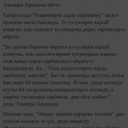
Эльмира Зарипова әйтте.
Татарстанда “Өлкәннәрне карау-тәрбияләү” пилот
проекты эшли башлады. Ул үз-үзләрен карый
алмаган, олы яшьтәге туганнарны дөрес тәрбияләргә
өйрәтә.
“Бу проект беренче чиратта үз-үзләрен карый
алмаучы, олы яшьтәгеләрнең туганнарын аларны
озак вакыт карау-тәрбияләүгә өйрәтүгә
багышланган. Бу - “Олы яшьтәгеләрне карау-
тәрбияләү мәктәбе”. Без бу проектны августта ачтык
һәм инде 60 кешене укыттык. Ягъни, урын өстендә
ятучы 60 татарстанлы интернатларга китмәде, ә
аларны туганнары тәрбияли, дип әйтә алабыз”, -
диде Эльмира Зарипова.
Моннан тыш, “Авыру кешене караучы хезмәте” дип
аталган юнәлеш тә үсә, диде министр.