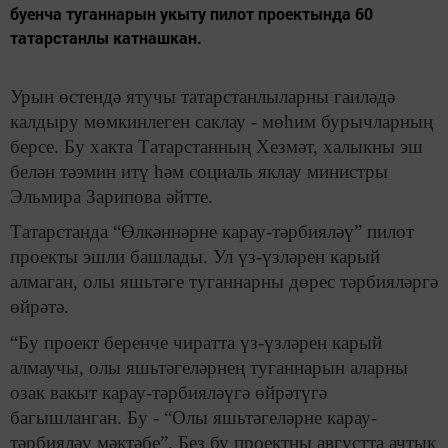
буенча туганнарын укыту пилот проектында 60
татарстанлы катнашкан.
Урын өстендә ятучы татарстанлыларны гаиләдә
калдыру мөмкинлеген саклау - мөһим бурычларның
берсе. Бу хакта Татарстанның Хезмәт, халыкны эш
белән тәэмин итү һәм социаль яклау министры
Эльмира Зарипова әйтте.
Татарстанда “Өлкәннәрне карау-тәрбияләү” пилот
проекты эшли башлады. Ул үз-үзләрен карый
алмаган, олы яшьтәге туганнарны дөрес тәрбияләргә
өйрәтә.
“Бу проект беренче чиратта үз-үзләрен карый
алмаучы, олы яшьтәгеләрнең туганнарын аларны
озак вакыт карау-тәрбияләүгә өйрәтүгә
багышланган. Бу - “Олы яшьтәгеләрне карау-
тәрбияләү мәктәбе”. Без бу проектны августта ачтык