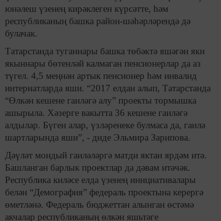
юнәлеш үзенең кирәклеген күрсәтте, һәм
республиканың башка район-шәһәрләрендә дә
булачак.
Татарстанда туганнары башка төбәктә яшәгән яки
якыннары бөтенләй калмаган пенсионерлар да аз
түгел. 4,5 меңнән артык пенсионер һәм инвалид
интернатларда яши. “2017 елдан алып, Татарстанда
“Өлкән кешене гаиләгә алу” проекты тормышка
ашырыла. Хәзерге вакытта 36 кешене гаиләгә
алдылар. Бүген алар, үзләренеке булмаса да, гаилә
шартларында яши”, - диде Эльмира Зарипова.
Дәүләт мондый гаиләләргә матди яктан ярдәм итә.
Башланган барлык проектлар да дәвам итәчәк.
Республика киләсе елда үзенең инициативалары
белән “Демография” федераль проектына керергә
өметләнә. Федераль бюджеттан алынган өстәмә
акчалар республиканың өлкән яшьтәге