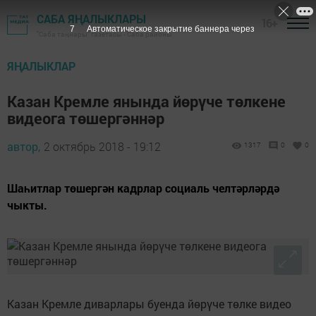
САБА ЯҢАЛЫКЛАРЫ
16+
5
Автоматическое закрытие баннера через
"Саба таңнары" газетасы - Саба районы
ЯҢАЛЫКЛАР
Казан Кремле янында йөрүче төлкене
видеога төшергәннәр
автор,
2 октябрь 2018 - 19:12
1317
0
0
Шаһитлар төшергән кадрлар социаль челтәрләрдә
чыкты.
Казан Кремле диварлары буенда йөрүче төлке видео