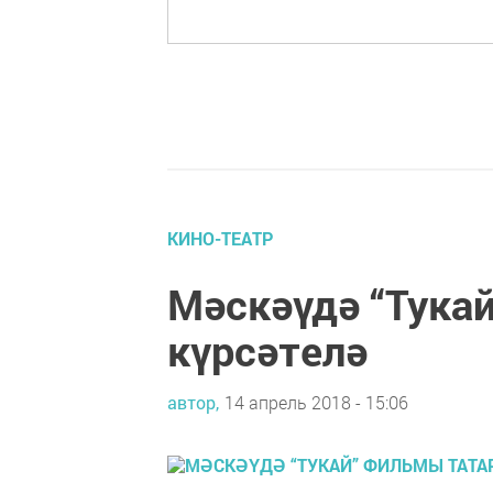
КИНО-ТЕАТР
Мәскәүдә “Тука
күрсәтелә
автор,
14 апрель 2018 - 15:06