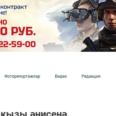
Фоторепортажлар
Видео
Редакция
 кызы әнисенә