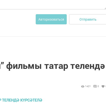
Отправить
Авторизоваться
й” фильмы татар телендә
1421
0