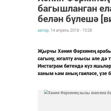
багышланган ел
белән бүлешә [в
автор,
14 апрель 2018 - 15:28
Җырчы Хәния Фәрхинең арабыз
сагыну, югалту ачысы әле дә 
Инстаграм битендә күз яшьләр
ханым һәм аның гаиләсе, үзе б