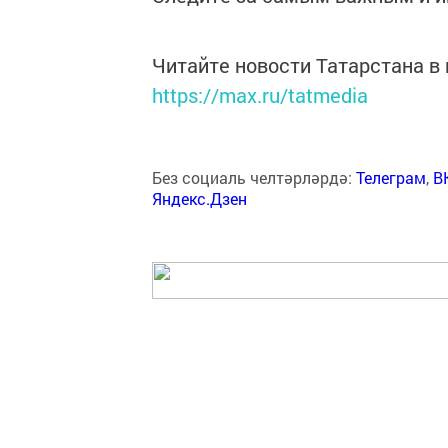
Читайте новости Татарстана 
https://max.ru/tatmedia
Без социаль челтәрләрдә:
Телеграм
,
В
Яндекс.Дзен