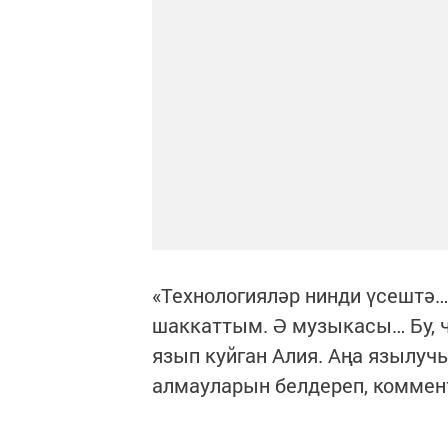
«Технологияләр нинди үсештә
шаккаттым. Ә музыкасы… Бу, 
язып куйган Алия. Аңа язылуч
алмауларын белдереп, коммен