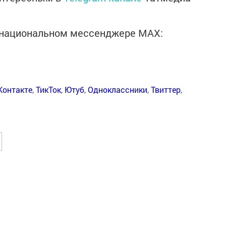
в национальном мессенджере MАХ:
Контакте
,
ТикТок
,
Ютуб
,
Одноклассники
,
Твиттер
,