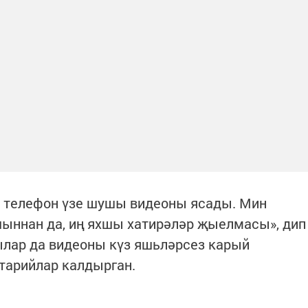
… телефон үзе шушы видеоны ясады. Мин
чыннан да, иң яхшы хатирәләр җыелмасы», дип
ылар да видеоны күз яшьләрсез карый
тарийлар калдырган.