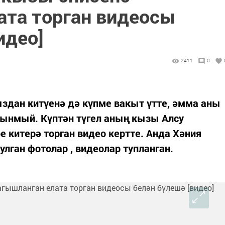
ата торган видеосы
идео]
2411
0
дан китүенә дә күпме вакыт үтте, әмма аны
тынмый. Күптән түгел аның кызы Алсу
е китерә торган видео кертте. Анда Хәния
улган фотолар , видеолар тупланган.