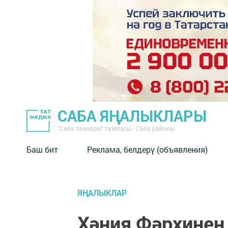
САБА ЯҢАЛЫКЛАРЫ
"Саба таңнары" газетасы - Саба районы
Баш бит
Реклама, белдерү (объявления)
ЯҢАЛЫКЛАР
Хәния Фәрхинең