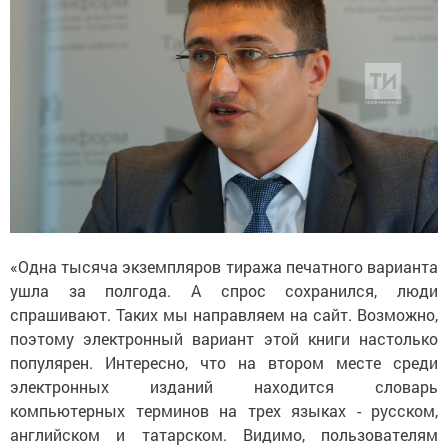
«Одна тысяча экземпляров тиража печатного варианта
ушла за полгода. А спрос сохранился, люди
спрашивают. Таких мы направляем на сайт. Возможно,
поэтому электронный вариант этой книги настолько
популярен. Интересно, что на втором месте среди
электронных изданий находится словарь
компьютерных терминов на трех языках - русском,
английском и татарском. Видимо, пользователям