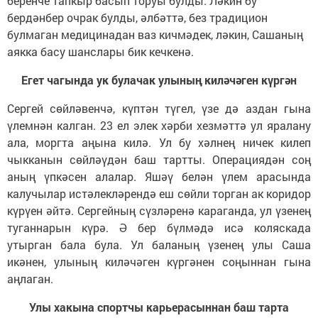
беренче тапкыр басып торуы булды. Ләкин бу
бердәнбер очрак булды, әлбәттә, без традицион
булмаган медицинадан ваз кичмәдек, ләкин, Сашаның
аякка басу шанслары бик кечкенә.
Егет чагында ук булачак улының киләчәген күргән
Сергей сөйләвенчә, күптән түгел, үзе дә аздан гына
үлемнән калган. 23 ел элек хәрби хезмәттә ул яралану
ала, моргта аңына килә. Ул бу хәлнең ничек килеп
чыкканын сөйләүдән баш тартты. Операциядән соң
аның үпкәсен алалар. Яшәү белән үлем арасында
калучылар истәлекләрендә еш сөйли торган ак коридор
күрүен әйтә. Сергейның сүзләренә караганда, ул үзенең
туганнарын күрә. Ә бер бүлмәдә исә коляскада
утырган бала була. Ул баланың үзенең улы Саша
икәнен, улының киләчәген күргәнен соңыннан гына
аңлаган.
Улы хакына спортчы карьерасыннан баш тарта