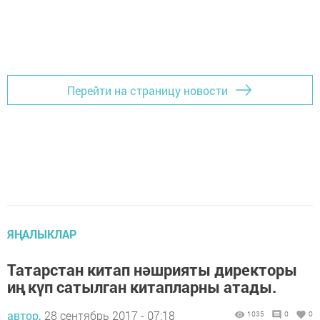
Перейти на страницу новости
ЯҢАЛЫКЛАР
Татарстан китап нәшрияты директоры
иң күп сатылган китапларны атады.
автор,
28 сентябрь 2017 - 07:18
1035
0
0