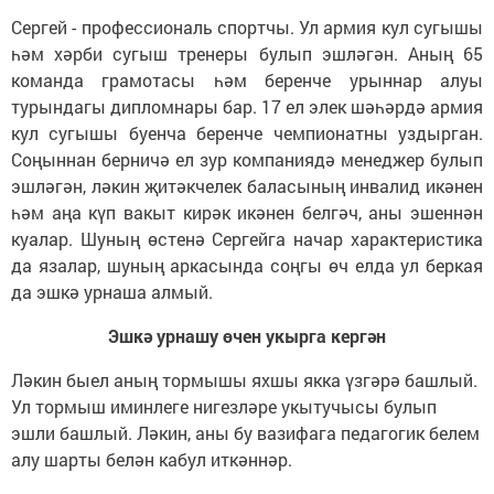
Сергей - профессиональ спортчы. Ул армия кул сугышы
һәм хәрби сугыш тренеры булып эшләгән. Аның 65
команда грамотасы һәм беренче урыннар алуы
турындагы дипломнары бар. 17 ел элек шәһәрдә армия
кул сугышы буенча беренче чемпионатны уздырган.
Соңыннан берничә ел зур компаниядә менеджер булып
эшләгән, ләкин җитәкчелек баласының инвалид икәнен
һәм аңа күп вакыт кирәк икәнен белгәч, аны эшеннән
куалар. Шуның өстенә Сергейга начар характеристика
да язалар, шуның аркасында соңгы өч елда ул беркая
да эшкә урнаша алмый.
Эшкә урнашу өчен укырга кергән
Ләкин быел аның тормышы яхшы якка үзгәрә башлый.
Ул тормыш имин
леге нигезләре укытучысы булып
эшли башлый. Ләкин, аны бу вазифага педагогик белем
алу шарты белән кабул иткәннәр.