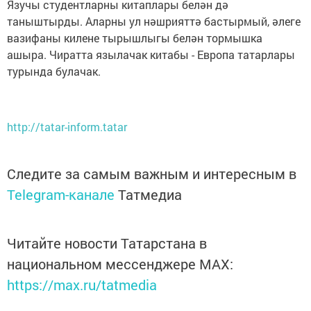
Язучы студентларны китаплары белән дә
таныштырды. Аларны ул нәшрияттә бастырмый, әлеге
вазифаны килене тырышлыгы белән тормышка
ашыра. Чиратта язылачак китабы - Европа татарлары
турында булачак.
http://tatar-inform.tatar
Следите за самым важным и интересным в
Telegram-канале
Татмедиа
Читайте новости Татарстана в
национальном мессенджере MАХ:
https://max.ru/tatmedia