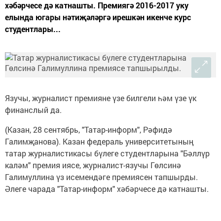
хәбәрчесе дә катнашты. Премиягә 2016-2017 уку
елында югары нәтиҗәләргә ирешкән икенче курс
студентлары...
Язучы, журналист премияне үзе билгели һәм үзе үк
финанслый да.
(Казан, 28 сентябрь, "Татар-информ", Рәфидә
Галимҗанова). Казан федераль университетының
татар журналистикасы бүлеге студентларына "Бәллүр
каләм" премия иясе, журналист-язучы Гөлсинә
Галимуллина үз исемендәге премиясен тапшырды.
Әлеге чарада "Татар-информ" хәбәрчесе дә катнашты.