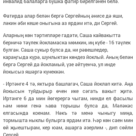
инвалид балаларга бушка фатир бирелгәнен белә.
Фатирда алар белән бергә Сергейның әнисе дә яши,
ләкин әби кеше оныгына аз ярдәм итә, ди Сергей.
Аларның көн тәртипләре гадәти, Саша кайвакытта
берничә тәүлек йокламаска мөмкин, иң күбе - 16 тәүлек
булган. Саша сукыр булса да, ни рәвешледер,
караңгыда күрә, шунлыктан көндез йоклый. Аның белән
бергә Сергей да йокламый, үзе әйтүенчә, ул инде
йокысыз яшәргә күнеккән.
- Иртәнге 4 тә, яктыра башлагач, Саша йоклап китә. Аңа
йокысын туйдырыр өчен ике сәгать вакыт җитә.
Иртәнге 6 да мин йөгерергә чыгам, нинди ел фасылы
һәм нини генә һава торышы булса да, Мәләкәс
елгасында коенам. Нәкъ тә менә чыныгу миңа,
тормышта ныклы булырга ярдәм итә. Һәр көн саен мин
өй җыештырам, кер юам, ашарга әзерлим -, дип сөйли
Сергей.