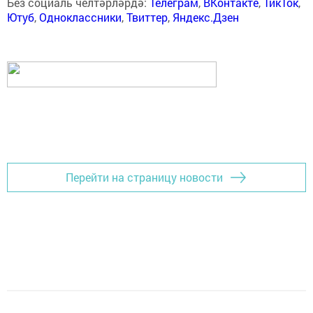
Без социаль челтәрләрдә:
Телеграм
,
ВКонтакте
,
ТикТок
,
Ютуб
,
Одноклассники
,
Твиттер
,
Яндекс.Дзен
Перейти на страницу новости