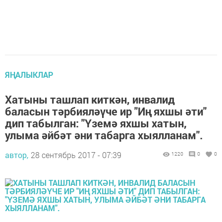
ЯҢАЛЫКЛАР
Хатыны ташлап киткән, инвалид
баласын тәрбияләүче ир "Иң яхшы әти"
дип табылган: "Үземә яхшы хатын,
улыма әйбәт әни табарга хыялланам".
автор,
28 сентябрь 2017 - 07:39
1220
0
0