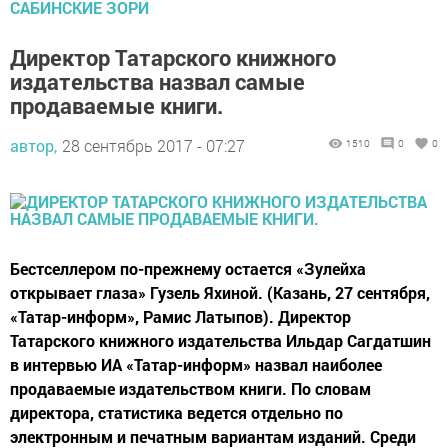
САБИНСКИЕ ЗОРИ
Директор Татарского книжного
издательства назвал самые
продаваемые книги.
автор,
28 сентябрь 2017 - 07:27
1510
0
0
Бестселлером по-прежнему остается «Зулейха
открывает глаза» Гузель Яхиной. (Казань, 27 сентября,
«Татар-информ», Рамис Латыпов). Директор
Татарского книжного издательства Ильдар Сагдатшин
в интервью ИА «Татар-информ» назвал наиболее
продаваемые издательством книги. По словам
директора, статистика ведется отдельно по
электронным и печатным вариантам изданий. Среди