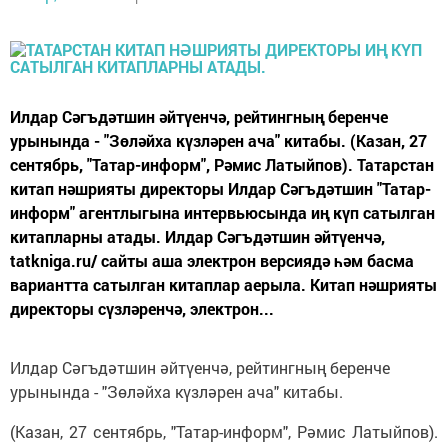
Илдар Сәгъдәтшин әйтүенчә, рейтингның беренче
урынында - "Зөләйха күзләрен ача" китабы. (Казан, 27
сентябрь, "Татар-информ", Рәмис Латыйпов). Татарстан
китап нәшрияты директоры Илдар Сәгъдәтшин "Татар-
информ" агентлыгына интервьюсында иң күп сатылган
китапларны атады. Илдар Сәгъдәтшин әйтүенчә,
tatkniga.ru/ сайты аша электрон версиядә һәм басма
вариантта сатылган китаплар аерыла. Китап нәшрияты
директоры сүзләренчә, электрон...
Илдар Сәгъдәтшин әйтүенчә, рейтингның беренче
урынында - "Зөләйха күзләрен ача" китабы.
(Казан, 27 сентябрь, "Татар-информ", Рәмис Латыйпов).