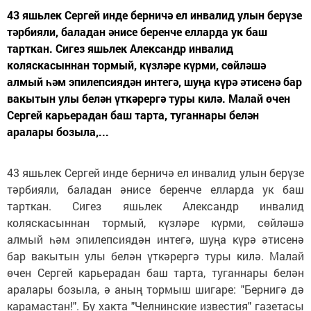
43 яшьлек Сергей инде берничә ел инвалид улын берүзе
тәрбияли, баладан әнисе беренче елларда ук баш
тарткан. Сигез яшьлек Александр инвалид
коляскасыннан тормый, күзләре күрми, сөйләшә
алмый һәм эпилепсиядән интегә, шуңа күрә әтисенә бар
вакытын улы белән үткәрергә туры килә. Малай өчен
Сергей карьерадан баш тарта, туганнары белән
аралары бозыла,...
43 яшьлек Сергей инде берничә ел инвалид улын берүзе
тәрбияли, баладан әнисе беренче елларда ук баш
тарткан. Сигез яшьлек Александр инвалид
коляскасыннан тормый, күзләре күрми, сөйләшә
алмый һәм эпилепсиядән интегә, шуңа күрә әтисенә
бар вакытын улы белән үткәрергә туры килә. Малай
өчен Сергей карьерадан баш тарта, туганнары белән
аралары бозыла, ә аның тормыш шигаре: "Бернигә дә
карамастан!". Бу хакта "Челнинские известия" газетасы