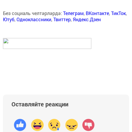
Без социаль челтәрләрдә:
Телеграм
,
ВКонтакте
,
ТикТок
,
Ютуб
,
Одноклассники
,
Твиттер
,
Яндекс.Дзен
Оставляйте реакции