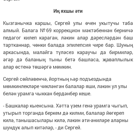
Иң яхшы әти
Кызганычка каршы, Сергей улы өчен укытучы таба
алмый. Балага №69 коррекцион мәктәбеннән берничә
педагог килеп караган, ләкин алар дәресләрдән баш
тартканнар, чөнки балада эпилепсия чире бар. Шуның
аркасында, малайга түләсез караучы да бирмиләр,
әгәр дә баланың тыны бетә башласа, җаваплылык
алар өстенә төшәргә мөмкин.
Сергей сөйләвенчә, йортның һәр подъездында
мөмкинлекләре чикләнгән балалар яши, ләкин ул улы
белән урамга чыккан бердәнбер кеше.
- Башкалар кыенсына. Хәтта үзем генә урамга чыгып,
утырып торганда беркем дә килми, балалар йөгереп
килә, танышасылары килә, ләкин әти-әниләре аларны
шундук алып китәләр, - ди Сергей.