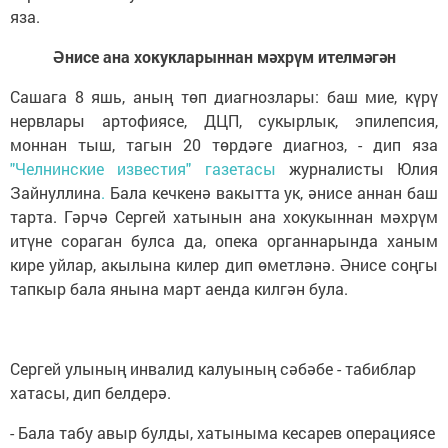
яза.
Әнисе
ана хокукларыннан мәхрүм ителмәгән
Сашага 8 яшь, аның төп диагнозлары: баш мие, күрү
нервлары артофиясе, ДЦП, сукырлык, эпилепсия,
моннан тыш, тагын 20 төрдәге диагноз, - дип яза
"Челнинские известия" газетасы
журналисты Юлия
Зайнуллина
.
Бала кечкенә вакытта ук, әнисе аннан баш
тарта. Гәрчә Сергей хатынын ана хокукыннан мәхрүм
итүне сораган булса да, опека органнарында ханым
кире уйлар, акылына килер дип өметләнә. Әнисе соңгы
тапкыр бала янына март аенда килгән була.
Сергей улының инвалид калуының сәбәбе - табиблар
хатасы, дип белдерә.
- Бала табу авыр булды, хатыныма кесарев операциясе