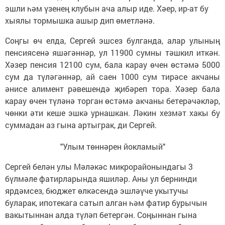
эшли һәм үзенең клубын ача алыр иде. Хәер, ир-ат бу
хыялы тормышка ашыр дип өметләнә.
Соңгы өч елда, Сергей эшсез булганда, алар улының
пенсиясенә яшәгәннәр, ул 11900 сумны тәшкил иткән.
Хәзер пенсия 12100 сум, бала карау өчен өстәмә 5000
сум да түләгәннәр, ай саен 1000 сум тирәсе акчаны
әнисе алимент рәвешендә җибәреп тора. Хәзер бала
карау өчен түләнә торган өстәмә акчаны бетерәчәкләр,
чөнки әти кеше эшкә урнашкан. Ләкин хезмәт хакы бу
суммадан аз гына артыграк, ди Сергей.
"Улым төннәрен йокламый"
Сергей белән улы Мәләкәс микрорайонындагы 3
бүлмәле фатирларында яшиләр. Аны ул бернинди
ярдәмсез, бюджет өлкәсендә эшләүче укытучы
буларак, ипотекага сатып алган һәм фатир бурычын
вакытыннан алда түләп бетергән. Соңыннан гына