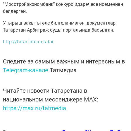
"Мосстройэкономбанк" конкурс идарәчесе исеменнән
белдергән.
Утырыш вакыты әле билгеләнмәгән, документлар
Татарстан Арбитраж суды порталында басылган.
http://tatar-inform.tatar
Следите за самым важным и интересным в
Telegram-канале
Татмедиа
Читайте новости Татарстана в
национальном мессенджере MАХ:
https://max.ru/tatmedia