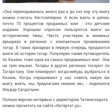
«Она переиздавалась много раз и до сих пор эту книгу
можно считать бестселлером. А если взять в целом,
почти 70 процентов проданных книг - это детские
издания. Хорошим спросом пользуются книги на
исторические темы. Часто участвуем в книжных
ярмарках в регионах с компактным проживанием
татар. В таких ярмарках в первую очередь продаются
книги об истории татар. Популярен также путеводитель
по Казани, тоже одна из самых продаваемых книг. Она
на трех языках. Татары в других регионах тоскуют по
Татарстану. Они планируют когда-нибудь выбраться в
Казань. Когда спрашивают у нас совета, какую им
книгу взять, мы предлагаем именно ее», - поделился
Ильдар Сагдатшин.
Полную версию интервью с директором Таткнигиздата
можно прочитать на сайте «Интертат.ру».