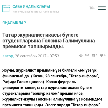
САБА ЯҢАЛЫКЛАРЫ
16+
"Саба таңнары" газетасы - Саба районы
ЯҢАЛЫКЛАР
Татар журналистикасы бүлеге
студентларына Гөлсинә Галимуллина
премиясе тапшырылды.
автор,
28 сентябрь 2017 - 07:53
1293
0
0
Язучы, журналист премияне үзе билгели һәм үзе үк
финанслый да. (Казан, 28 сентябрь, "Татар-информ",
Рәфидә Галимҗанова). Казан федераль
университетының татар журналистикасы бүлеге
студентларына "Бәллүр каләм" премия иясе,
журналист-язучы Гөлсинә Галимуллина үз исемендәге
премиясен тапшырды. Әлеге чарада "Татар-информ"