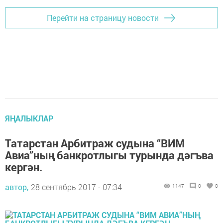
Перейти на страницу новости
ЯҢАЛЫКЛАР
Татарстан Арбитраж судына “ВИМ
Авиа”ның банкротлыгы турында дәгъва
кергән.
автор,
28 сентябрь 2017 - 07:34
1147
0
0