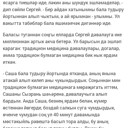
ясарга тиешләр иде, ләкин аны шундук эшләмәделәр, -
дип сөйли Сергей. - Бер айдан хатынымны бала тудыру
йортыннан алып чыктым, ә ай ярымнан - улымны. Ул
вакытта табиблар бала яшәмәячәк дигәннәр иде.
Баласы туганнан соңгы елларда Сергей дәвалауга ике
миллионнан артык акча бетерә. Ул барысын да эшләп
караган: традицион медицина дәвалаулары, догалар,
әмма традицион булмаган медицина бик нык ярдәм
иткән.
- Саша бала тудыру йортында ятканда, аның янына
атакай алып килеп аны чукындырдык. Соңыннан мин
традицион булмаган медицинага мөрәҗәгать иттем,
Сашаны Сызрань шәһәренә, дәвалаучыга алып
бардым. Анда Саша, безнең ярдәм белән, күмер
өстеннән йөгерде, боздай салкын суга чумдырдык,
өченче чумудан соң ул 40 минут дәвамында
мөстәкыйль рәвештә басып тора алды, бу аның