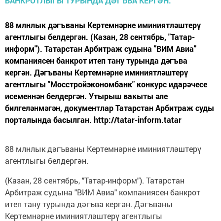
88 млнлык дәгъваны Кертемнәрне иминиятләштерү
агентлыгы белдергән. (Казан, 28 сентябрь, "Татар-
информ"). Татарстан Арбитраж судына "ВИМ Авиа"
компаниясен банкрот итеп тану турында дәгъва
кергән. Дәгъваны Кертемнәрне иминиятләштерү
агентлыгы "Мосстройэкономбанк" конкурс идарәчесе
исеменнән белдергән. Утырыш вакыты әле
билгеләнмәгән, документлар Татарстан Арбитраж суды
порталында басылган. http://tatar-inform.tatar
88 млнлык дәгъваны Кертемнәрне иминиятләштерү
агентлыгы белдергән.
(Казан, 28 сентябрь, "Татар-информ"). Татарстан
Арбитраж судына "ВИМ Авиа" компаниясен банкрот
итеп тану турында дәгъва кергән. Дәгъваны
Кертемнәрне иминиятләштерү агентлыгы