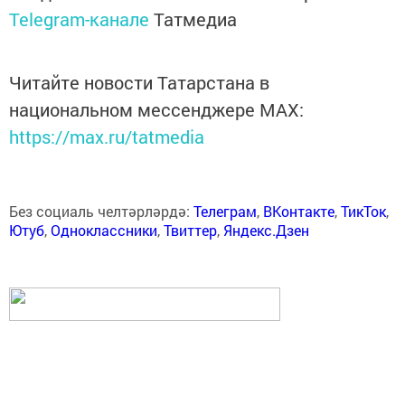
Telegram-канале
Татмедиа
Читайте новости Татарстана в
национальном мессенджере MАХ:
https://max.ru/tatmedia
Без социаль челтәрләрдә:
Телеграм
,
ВКонтакте
,
ТикТок
,
Ютуб
,
Одноклассники
,
Твиттер
,
Яндекс.Дзен