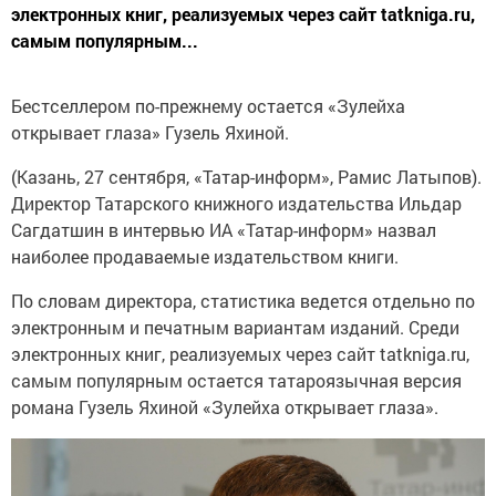
электронных книг, реализуемых через сайт tatkniga.ru,
самым популярным...
Бестселлером по-прежнему остается «Зулейха
открывает глаза» Гузель Яхиной.
(Казань, 27 сентября, «Татар-информ», Рамис Латыпов).
Директор Татарского книжного издательства Ильдар
Сагдатшин в интервью ИА «Татар-информ» назвал
наиболее продаваемые издательством книги.
По словам директора, статистика ведется отдельно по
электронным и печатным вариантам изданий. Среди
электронных книг, реализуемых через сайт tatkniga.ru,
самым популярным остается татароязычная версия
романа Гузель Яхиной «Зулейха открывает глаза».