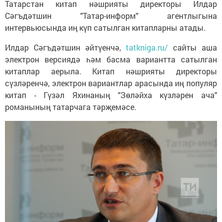
Татарстан китап нәшрияты директоры Илдар
Сәгъдәтшин "Татар-информ" агентлыгына
интервьюсында иң күп сатылган китапларны атады.
Илдар Сәгъдәтшин әйтүенчә,
tatkniga.ru/
сайты аша
электрон версиядә һәм басма вариантта сатылган
китаплар аерыла. Китап нәшрияты директоры
сүзләренчә, электрон вариантлар арасында иң популяр
китап - Гүзәл Яхинаның "Зөләйха күзләрен ача"
романының татарчага тәрҗемәсе.