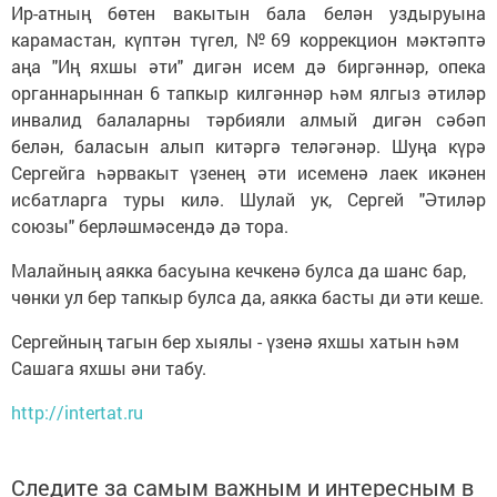
Ир-атның бөтен вакытын бала белән уздыруына
карамастан, күптән түгел, №69 коррекцион мәктәптә
аңа "Иң яхшы әти" дигән исем дә биргәннәр, опека
органнарыннан 6 тапкыр килгәннәр һәм ялгыз әтиләр
инвалид балаларны тәрбияли алмый дигән сәбәп
белән, баласын алып китәргә теләгәнәр. Шуңа күрә
Сергейга һәрвакыт үзенең әти исеменә лаек икәнен
исбатларга туры килә. Шулай ук, Сергей "Әтиләр
союзы" берләшмәсендә дә тора.
Малайның аякка басуына кечкенә булса да шанс бар,
чөнки ул бер тапкыр булса да, аякка басты ди әти кеше.
Сергейның тагын бер хыялы - үзенә яхшы хатын һәм
Сашага яхшы әни табу.
http://intertat.ru
Следите за самым важным и интересным в