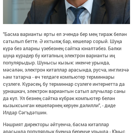
"Басма варианты ярты ел эчендә бер мең тираж белән
сатылып бетте. Ә ихтыяҗ бар, кешеләр сорый. Шуңа
күрә без аларны үзебезнең сайтка юнәлтәбез. Бәлки
шуңа күрәдер бу китапның электрон варианты иң
популярыдыр. Шунысы кызык: икенче урында,
мәсәлән, электрон китаплар арасында, русча, инглизчә
һәм татарча - өч телдәге компьютер терминнары
сүзлеге. Күрәсең, бу терминнар сүзлеге интернетта да
урнашкач, электрон вариантын сатып алучылар саны
да күп. Ул безнең сайтка күбрәк компьютер белән
кызыксынган кешеләрнең керүен дәлилли", - диде
Илдар Сәгъдәтшин.
Нәшрият директоры әйтүенчә, басма китаплар
арасында популярлык буенча беренче урында - Юныс