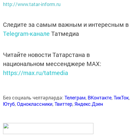
http://www.tatar-inform.ru
Следите за самым важным и интересным в
Telegram-канале
Татмедиа
Читайте новости Татарстана в
национальном мессенджере MАХ:
https://max.ru/tatmedia
Без социаль челтәрләрдә:
Телеграм
,
ВКонтакте
,
ТикТок
,
Ютуб
,
Одноклассники
,
Твиттер
,
Яндекс.Дзен