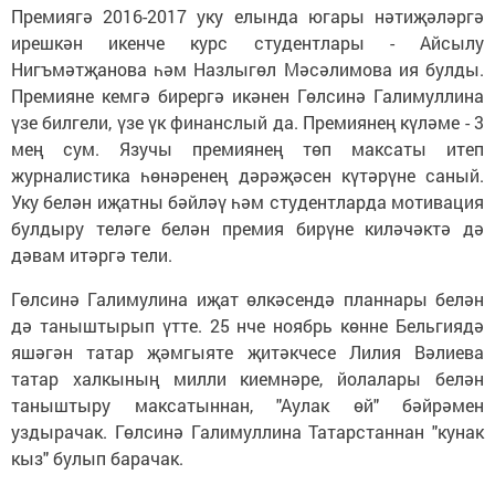
Премиягә 2016-2017 уку елында югары нәтиҗәләргә
ирешкән икенче курс студентлары - Айсылу
Нигъмәтҗанова һәм Назлыгөл Мәсәлимова ия булды.
Премияне кемгә бирергә икәнен Гөлсинә Галимуллина
үзе билгели, үзе үк финанслый да. Премиянең күләме - 3
мең сум. Язучы премиянең төп максаты итеп
журналистика һөнәренең дәрәҗәсен күтәрүне саный.
Уку белән иҗатны бәйләү һәм студентларда мотивация
булдыру теләге белән премия бирүне киләчәктә дә
дәвам итәргә тели.
Гөлсинә Галимулина иҗат өлкәсендә планнары белән
дә таныштырып үтте. 25 нче ноябрь көнне Бельгиядә
яшәгән татар җәмгыяте җитәкчесе Лилия Вәлиева
татар халкының милли киемнәре, йолалары белән
таныштыру максатыннан, "Аулак өй" бәйрәмен
уздырачак. Гөлсинә Галимуллина Татарстаннан "кунак
кыз" булып барачак.