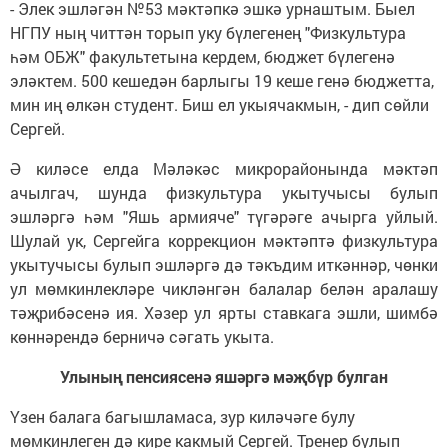
- Элек эшләгән №53 мәктәпкә эшкә урнаштым. Быел
НГПУ ның читтән торып уку бүлегенең "Физкультура
һәм ОБЖ" факультетына кердем, бюджет бүлегенә
эләктем. 500 кешедән барлыгы 19 кеше генә бюджетта,
мин иң өлкән студент. Биш ел укыячакмын, - дип сөйли
Сергей.
Ә киләсе елда Мәләкәс микрорайонында мәктәп
ачылгач, шунда физкультура укытучысы булып
эшләргә һәм "Яшь армияче" түгәрәге ачырга уйлый.
Шулай ук, Сергейга коррекцион мәктәптә физкультура
укытучысы булып эшләргә дә тәкъдим иткәннәр, чөнки
ул мөмкинлекләре чикләнгән балалар белән аралашу
тәҗрибәсенә ия. Хәзер ул ярты ставкага эшли, шимбә
көннәрендә берничә сәгать укыта.
Улының пенсиясенә яшәргә мәҗбүр булган
Үзен балага багышламаса, зур киләчәге булу
мөмкинлеген дә кире какмый Сергей. Тренер булып