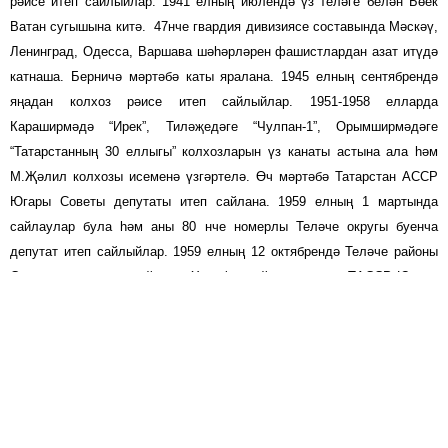
рәисе итеп сайлыйлар. 1941 елның июлендә үз теләге белән Бөек
Ватан сугышына китә. 47нче гвардия дивизиясе составында Мәскәү,
Ленинград, Одесса, Варшава шәһәрләрен фашистлардан азат итүдә
катнаша. Берничә мәртәбә каты яралана. 1945 елның сентябрендә
яңадан колхоз рәисе итеп сайлыйлар. 1951-1958 елларда
Караширмәдә “Ирек”, Тиләҗедәге “Чулпан-1”, Орымширмәдәге
“Татарстанның 30 еллыгы” колхозларын үз канаты астына ала һәм
М.Җәлил колхозы исеменә үзгәртелә. Өч мәртәбә Татарстан АССР
Югары Советы депутаты итеп сайлана. 1959 елның 1 мартында
сайлаулар була һәм аны 80 нче номерлы Теләче округы буенча
депутат итеп сайлыйлар. 1959 елның 12 октябрендә Теләче районы
Сабага кушыла, шулай итеп Хәниф абый көтмәгәндә ТАССР Югары
Советының Саба районыннан депутат булып сайлана. Бик тырыш,
халык өчен бик күп хезмәт куйган җитәкче. Югыйсә аны 3 мәртәбә
депутат итеп сайламаслар иде. 1965 елда персональ пенсиягә китә.
1986 елның 24 июлендә вафат була.
ХӘБИБРАХМАНОВ
Зиһан (Җиһангәрәй)