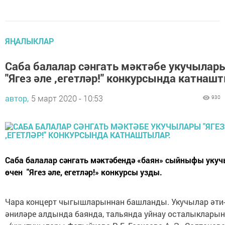
ЯҢАЛЫКЛАР
Саба балалар сәнгать мәктәбе укучылар
"Ягез әле ,егетләр!" конкурсында катнаш
автор,
5 март 2020 - 10:53
930
Саба балалар сәнгать мәктәбендә «баян» сыйныфы уку
өчен "Ягез әле, егетләр!» конкурсы узды.
Чара концерт чыгышларыннан башланды. Укучылар әти
әниләре алдында баянда, тальянда уйнау осталыкларын