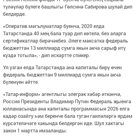
түләүләр бүлеге башлыгы Гөлсинә Сабирова шулай дип
белдерде.
«Оператив мәгълүматлар буенча, 2020 елда
Татарстанда 40 мең бала туар дип көтелә, без аларга
сертификатлар бирәчәкбез. Әлеге максатка федераль
бюджеттан 13 миллиард сумга якын акча сарыф итү
күздә тотыла», - дип искәртте спикер.
Ул узган елда Татарстанда ана капиталы бирү өчен
федераль бюджеттан 9 миллиард сумга якын акча
бүленүен әйтте.
«Татар-информ» агентлыгы элегрәк хәбәр иткәнчә,
Россия Президенты Владимир Путин Федераль җыенга
юлламасында ана капиталы программасын 2026 елга
кадәр озайту һәм беренче бала туган гаиләләргә ярдәм
күрсәтеләчәге хакында белдергән иде. Шул хактагы
закон 1 мартта имзаланды.