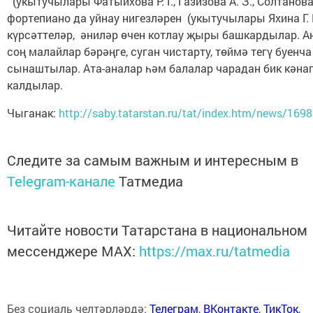
(укытучылары Фатыйхова Р. Г., Газизова А. З., Солтанова С
фортепиано да уйнау нигезләрен (укытучылары Яхина Г. 
күрсәттеләр, әниләр өчен котлау җыры башкардылар. А
соң малайлар бәрәңге, суган чистарту, төймә тегү буенча
сынаштылар. Ата-аналар һәм балалар чарадан бик кәна
калдылар.
Чыганак:
http://saby.tatarstan.ru/tat/index.htm/news/169
Следите за самым важным и интересным в
Telegram-канале
Татмедиа
Читайте новости Татарстана в национальном
мессенджере MАХ:
https://max.ru/tatmedia
Без социаль челтәрләрдә:
Телеграм
,
ВКонтакте
,
ТикТок
,