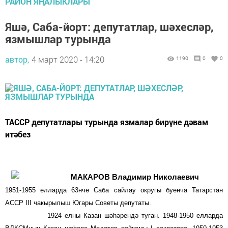
РАЙОН ЯҢАЛЫКЛАРЫ
Яшә, Саба-йорт: депутатлар, шәхесләр,
язмышлар турында
автор,
4 март 2020 - 14:20
1190
0
0
ТАССР депутатлары турында язмалар бирүне дәвам
итәбез
МАКАРОВ
Владимир Николаевич
1951-1955 елларда 63нче Саба сайлау округы буенча Татарстан
АССР III чакырылыш Югары Советы депутаты.
1924 елны Казан шә­һәрендә туган. 1948-1950 елларда