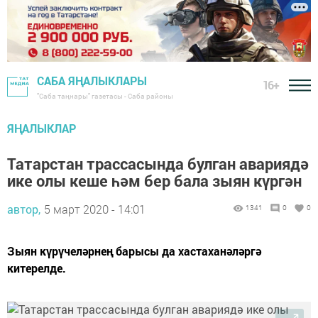
САБА ЯҢАЛЫКЛАРЫ
16+
"Саба таңнары" газетасы - Саба районы
ЯҢАЛЫКЛАР
Татарстан трассасында булган авариядә
ике олы кеше һәм бер бала зыян күргән
автор,
5 март 2020 - 14:01
1341
0
0
Зыян күрүчеләрнең барысы да хастаханәләргә
китерелде.