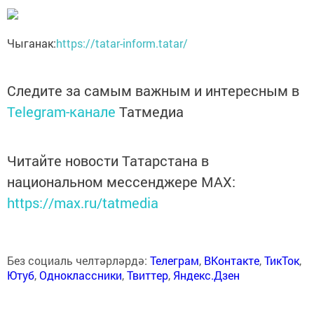
Чыганак:
https://tatar-inform.tatar/
Следите за самым важным и интересным в
Telegram-канале
Татмедиа
Читайте новости Татарстана в
национальном мессенджере MАХ:
https://max.ru/tatmedia
Без социаль челтәрләрдә:
Телеграм
,
ВКонтакте
,
ТикТок
,
Ютуб
,
Одноклассники
,
Твиттер
,
Яндекс.Дзен