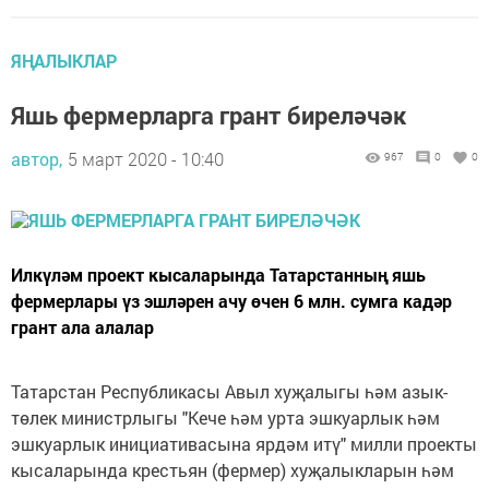
ЯҢАЛЫКЛАР
Яшь фермерларга грант биреләчәк
автор,
5 март 2020 - 10:40
967
0
0
Илкүләм проект кысаларында Татарстанның яшь
фермерлары үз эшләрен ачу өчен 6 млн. сумга кадәр
грант ала алалар
Татарстан Республикасы Авыл хуҗалыгы һәм азык-
төлек министрлыгы "Кече һәм урта эшкуарлык һәм
эшкуарлык инициативасына ярдәм итү" милли проекты
кысаларында крестьян (фермер) хуҗалыкларын һәм