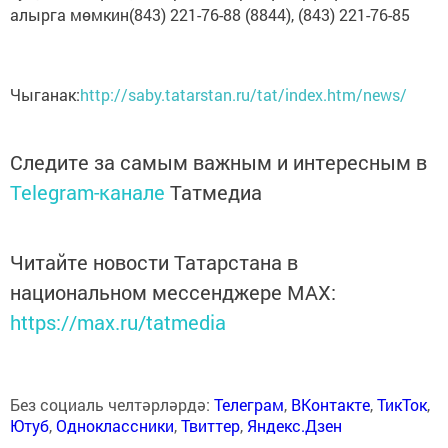
алырга мөмкин(843) 221-76-88 (8844), (843) 221-76-85
Чыганак:
http://saby.tatarstan.ru/tat/index.htm/news/
Следите за самым важным и интересным в
Telegram-канале
Татмедиа
Читайте новости Татарстана в
национальном мессенджере MАХ:
https://max.ru/tatmedia
Без социаль челтәрләрдә:
Телеграм
,
ВКонтакте
,
ТикТок
,
Ютуб
,
Одноклассники
,
Твиттер
,
Яндекс.Дзен