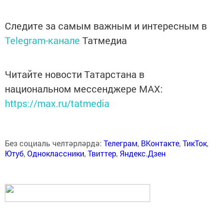
Следите за самым важным и интересным в
Telegram-канале
Татмедиа
Читайте новости Татарстана в
национальном мессенджере MАХ:
https://max.ru/tatmedia
Без социаль челтәрләрдә:
Телеграм
,
ВКонтакте
,
ТикТок
,
Ютуб
,
Одноклассники
,
Твиттер
,
Яндекс.Дзен