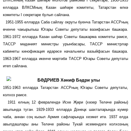
ВЛКСМның Казан шәһәре Молотов райкомы I секретаре, 1950-1953
елларда ВЛКСМның Казан шәһәре комитеты, Татарстан өлкә
комитеты I сек­ретаре булып сайлана.
1951-1955 елларда Саба сайлау округы буенча Татарстан АССРның
өченче чакырылыш Югары Советы депутаты вазифасын башкара.
1961-1972 елларда Казан шәһәр Советы башкарма комитеты рәисе,
ТАССР мәдәният министры урынбасары, ТАССР министрлар
кабинеты кинофикация идарәсе начальнигы вазыйфасын башкара.
1963-1967 елларда икенче мәртәбә ТАССР Югары Советы депутаты
итеп сайлана.
БӘДРИЕВ
Хәниф Бәдри улы
1951-1963 елларда Татарстан АССРның Югары Советы депутаты,
колхоз рәисе.
1911 елның 12 февралендә Иске Җөри (хәзер Теләче районы)
авылында туган. 1929-1933 елларда Донецк шахталарында күмер
чаба, аннан соң кызыл Армия сафларында хезмәт итә. 1937 елда
авылдашлары аны Теләче районы Тукай исемендәге колхозның