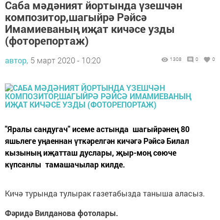
Саба мәдәният йортында үзешчән
композитор,шагыйрә Рәйсә
Имамиеваның иҗат кичәсе узды
(фоторепортаж)
автор,
5 март 2020 - 10:20
1308
0
0
"Яралы сандугач" исеме астында шагыйрәнең 80
яшьлеге уңаеннан үткәрелгән кичәгә Рәйсә Билал
кызының иҗатташ дуслары, җыр-моң сөюче
күпсанлы тамашачылар килде.
Кичә турында тулырак газетабызда таныша аласыз.
Фәридә Вилданова фотолары.