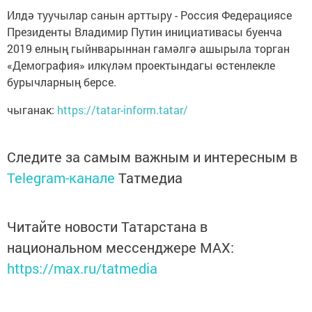
Илдә туучылар санын арттыру - Россия Федерациясе
Президенты Владимир Путин инициативасы буенча
2019 елның гыйнварыннан гамәлгә ашырыла торган
«Демография» илкүләм проектындагы өстенлекле
бурычларның берсе.
чыганак:
https://tatar-inform.tatar/
Следите за самым важным и интересным в
Telegram-канале
Татмедиа
Читайте новости Татарстана в
национальном мессенджере MАХ:
https://max.ru/tatmedia