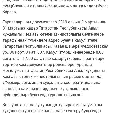
сум (Спокның атналык фондына 4 млн. га кадәр) бүлеп
бирелә.
Гаризалар һәм документлар 2019 елның 2 мартыннан
31 мартына кадәр Татарстан Республикасы Авыл
хуҗалыгы һәм азык-төлек министрлыгы белгечләре
тарафыннан түбәндәге адрес буенча кабул ителә:
Татарстан Республикасы, Казан шәһәре, Федосеевская
ур., 36 йорт, 3 кат. 307. Кабул итү эш көннәрендә 8.00
сәгатьтән 17.00 сәгатькә кадәр үткәрелә. Грант бирү
тәртибе һәм документлар рәвешләре турында
мәгълүмат Татарстан Республикасы Авыл хуҗалыгы
һәм азык-төлек министрлыгының рәсми сайтында
«Фермерларга, авыл хуҗалыгы кооперативларына
грантлар һәм шәхси ярдәмче хуҗалыкларга
субсидияләр»бүлегендә урнаштырылган.
Конкурста катнашу турында тулырак мәгълүматны
хуҗалык итүнең кече рәвешләрен үстерү бүлегендә