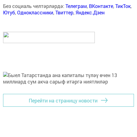
Без социаль челтәрләрдә:
Телеграм
,
ВКонтакте
,
ТикТок
,
Ютуб
,
Одноклассники
,
Твиттер
,
Яндекс.Дзен
Перейти на страницу новости