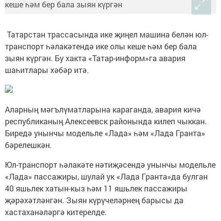
Татарстан трассасында ике җиңел машина белән юл-
транспорт һәлакәтендә ике олы кеше һәм бер бала
зыян күргән. Бу хакта «Татар-информ»га авария
шаһитлары хәбәр итә.
Аларның мәгълүматларына караганда, авария кичә
республиканың Алексеевск районында килеп чыккан.
Биредә унынчы модельле «Лада» һәм «Лада Гранта»
бәрелешкән.
Юл-транспорт һәлакәте нәтиҗәсендә унынчы модельле
«Лада» пассажиры, шулай ук «Лада Гранта»да булган
40 яшьлек хатын-кыз һәм 11 яшьлек пассажиры
җәрәхәтләнгән. Зыян күрүчеләрнең барысы да
хастаханәләргә китерелде.