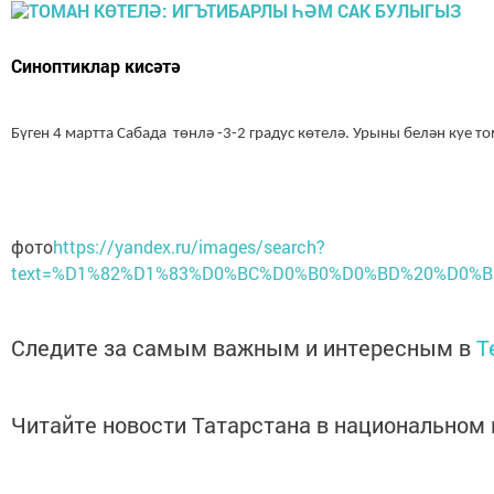
Синоптиклар кисәтә
Бүген 4 мартта Сабада төнлә -3-2 градус көтелә. Урыны белән куе т
фото
https://yandex.ru/images/search?
text=%D1%82%D1%83%D0%BC%D0%B0%D0%BD%20%D0%BD%
Следите за самым важным и интересным в
T
Читайте новости Татарстана в национально