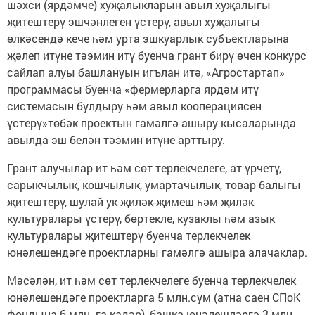
шәхси (ярдәмче) хуҗалыкларын авыл хуҗалыгы
җитештерү эшчәнлеген үстерү, авыл хуҗалыгы
өлкәсендә кече һәм урта эшкуарлык субъектларына
җәлеп итүне тәэмин итү буенча грант бирү өчен конкурс
сайлап алуы башлануын игълан итә, «Агростартап»
программасы буенча «фермерларга ярдәм итү
системасын булдыру һәм авыл кооперациясен
үстерү»төбәк проектын гамәлгә ашыру кысаларында
авылда эш белән тәэмин итүне арттыру.
Грант алучылар ит һәм сөт терлекчелеге, ат үрчетү,
сарыкчылык, кошчылык, умартачылык, товар балыгы
җитештерү, шулай ук җиләк-җимеш һәм җиләк
культуралары үстерү, бөртекле, кузаклы һәм азык
культуралары җитештерү буенча терлекчелек
юнәлешендәге проектларны гамәлгә ашыра алачаклар.
Мәсәлән, ит һәм сөт терлекчелеге буенча терлекчелек
юнәлешендәге проектларга 5 млн.сум (атна саен СПоК
фондына 6 млн. га кадәр), башка юнәлешләргә 3 млн.