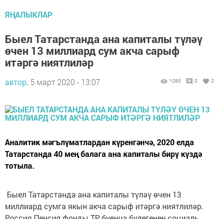
ЯҢАЛЫКЛАР
Быел Татарстанда ана капиталы түләү
өчен 13 миллиард сум акча сарыф
итәргә ниятлиләр
автор,
5 март 2020 - 13:07
1085
0
0
Аналитик мәгълүматлардан күренгәнчә, 2020 елда
Татарстанда 40 мең балага ана капиталы бирү күздә
тотыла.
Быел Татарстанда ана капиталы түләү өчен 13
миллиард сумга якын акча сарыф итәргә ниятлиләр.
Россия Пенсия фонды ТР буенча бүлегенең социаль