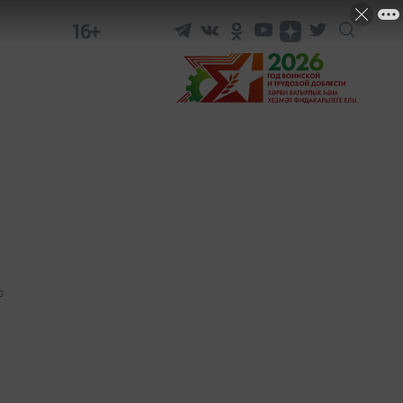
16+
0