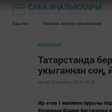
САБА ЯҢАЛЫКЛАРЫ
"Саба таңнары" газетасы - Саба районы
Баш бит
Реклама, белдерү (объявления)
ЯҢАЛЫКЛАР
Татарстанда бер
укыганнан соң, 
автор,
22 октябрь 2014 - 09:29
Ир-атка 1 миллион бурычы ба
Казанның Юдино бистәсендә я