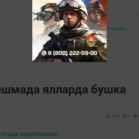
Отправить
Авторизоваться
ешмада ялларда бушка
1643
0