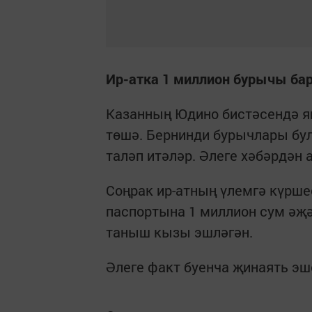
Ир-атка 1 миллион бурычы ба
Казанның Юдино бистәсендә я
төшә. Бернинди бурычлары бул
таләп итәләр. Әлеге хәбәрдән 
Соңрак ир-атның үлемгә күрше
паспортына 1 миллион сум әҗ
таныш кызы эшләгән.
Әлеге факт буенча җинаять эш