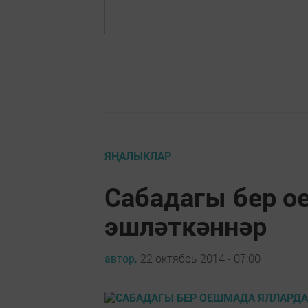
ЯҢАЛЫКЛАР
Сабадагы бер о
эшләткәннәр
автор,
22 октябрь 2014 - 07:00