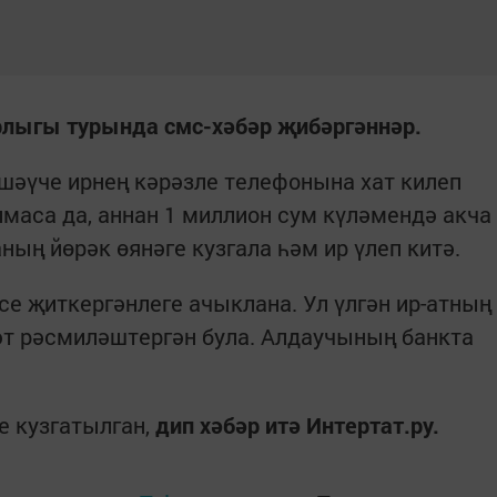
рлыгы турында смс-хәбәр җибәргәннәр.
шәүче ирнең кәрәзле телефонына хат килеп
маса да, аннан 1 миллион сум күләмендә акча
аның йөрәк өянәге кузгала һәм ир үлеп китә.
се җиткергәнлеге ачыклана. Ул үлгән ир-атның
әт рәсмиләштергән була. Алдаучының банкта
е кузгатылган,
дип хәбәр итә Интертат.ру.