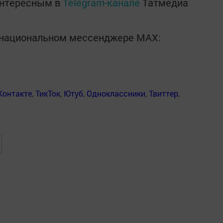
интересным в
Telegram-канале
Татмедиа
в национальном мессенджере MАХ:
Контакте
,
ТикТок
,
Ютуб
,
Одноклассники
,
Твиттер
,