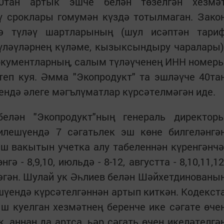
0тан артык эшче белән төзелгән хезмә
ү сроклары гомумән күздә тотылмаган. Зако
кә түләү шартларының (шул исәптән тари
түләүләрнең күләме, кызыксындыру чаралары)
окументларның, салым түләүченең ИНН номер
теп куя. Әмма "Экопродукт" та эшләүче 40та
ндә әлеге мәгълүматлар күрсәтелмәгән иде.
лән "Эко­продукт"ның генераль директор
илешүендә 7 сәгатьлек эш көне билгеләнгә
эш вакытын учетка алу табеленнән күренгәнчә
 - 8,9,10, июльдә - 8-12, августта - 8,10,11,12
шләгән. Шулай ук Әһлиев белән Шәйхетдинованы
шүендә күрсәтелгәннән артып киткән. Кодекст
ш куелган хезмәтнең беренче ике сәгате өче
, аннан да артса, һәр сәгать өчен икеләтелгә