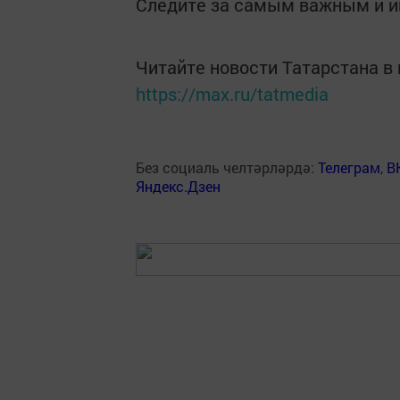
Следите за самым важным и 
Читайте новости Татарстана 
https://max.ru/tatmedia
Без социаль челтәрләрдә:
Телеграм
,
В
Яндекс.Дзен