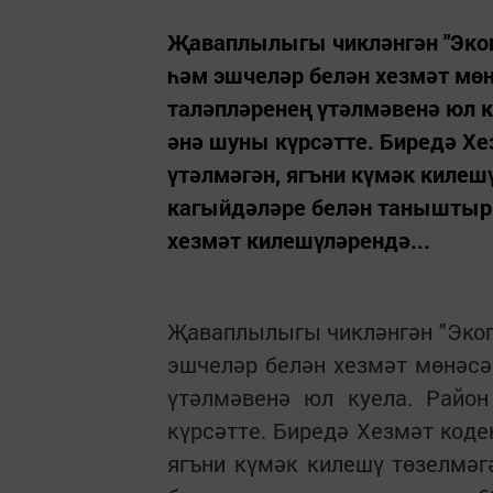
Җаваплылыгы чикләнгән "Экоп
һәм эшчеләр белән хезмәт мө
таләпләренең үтәлмәвенә юл к
әнә шуны күрсәтте. Биредә Х
үтәлмәгән, ягъни күмәк килеш
кагыйдәләре белән таныштыры
хезмәт килешүләрендә...
Җаваплылыгы чикләнгән "Экоп
эшчеләр белән хезмәт мөнәсә
үтәлмәвенә юл куела. Район
күрсәтте. Биредә Хезмәт код
ягъни күмәк килешү төзелмәг