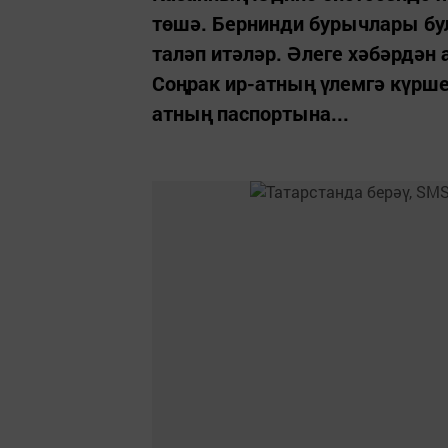
төшә. Бернинди бурычлары бул
таләп итәләр. Әлеге хәбәрдән 
Соңрак ир-атның үлемгә күрше
атның паспортына...