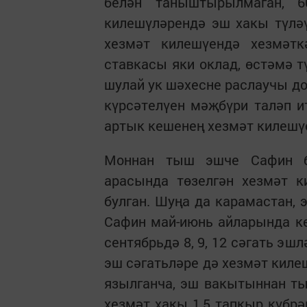
белән таныштырылмаган, 6
килешүләрендә эш хакы түлә
хезмәт килешүендә хезмәт
ставкасы яки оклад, өстәмә 
шулай ук шәхесне раслаучы д
күрсәтелүен мәҗбүри таләп и
артык кешенең хезмәт килешүе
Моннан тыш эшче Сафин бе
арасында төзелгән хезмәт к
булган. Шуңа да карамастан, 
Сафин май-июнь айларында көнгә
сентябрьдә 8, 9, 12 сәгать э
эш сәгатьләре дә хезмәт киле
язылганча, эш вакытыннан ты
хезмәт хакы 1,5 тапкыр күбрәк