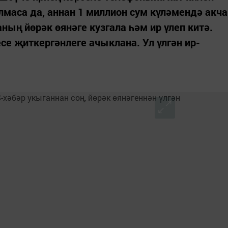
маса да, аннан 1 миллион сум күләмендә акча
аның йөрәк өянәге кузгала һәм ир үлеп китә.
се җиткергәнлеге ачыклана. Ул үлгән ир-