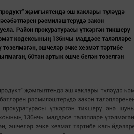
ро­дукт" җәмгыятендә эш хаклары түләүдә
нәсәбәтләрен рәсмиләштерүдә закон
уела. Район прокуратурасы үткәргән тикшерү
езмәт кодексының 136нчы маддәсе таләпләре
ү төзелмәгән, эшчеләр эчке хезмәт тәртибе
лмаган, 60тан артык эшче белән төзелгән
ро­дукт" җәмгыятендә эш хаклары түләүдә һә
бәтләрен рәсмиләштерүдә закон таләпләрене
 прокуратурасы үткәргән тикшерү әнә шун
ексының 136нчы маддәсе таләпләре үтәлмәгән
ән, эшчеләр эчке хезмәт тәртибе кагыйдәләр