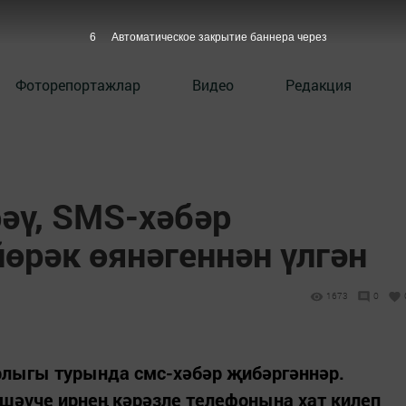
5
Автоматическое закрытие баннера через
Фоторепортажлар
Видео
Редакция
әү, SMS-хәбәр
йөрәк өянәгеннән үлгән
1673
0
рлыгы турында смс-хәбәр җибәргәннәр.
шәүче ирнең кәрәзле телефонына хат килеп