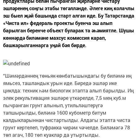
продуктлары белән пычранган җирләрне чистару
эшләренең соңгы этабы төгәлләнде. Әлеге киң колачлы
эш быел җәй башында старт алган иде. Бу Татарстанда
«Чиста ил» федераль проекты буенча эш алып
барылган беренче объект буларак та әһәмиятле. Шушы
көннәрдә биләмәне махсус комиссия карап,
башкарылганнарга уңай бәя бирде.
“Шәмәрдәннең төньяк-көнбатышындагы бу биләмә иң
ямьсез, ташландык урын иде. Биредә эшләр ике
циклда: техник һәм биологик этапта алып барылды. Иң
элек рекультивация эшләре үткәрелде, 7,5 мең куб.м
пычранган грунт алынып, утильләштерүгә
тапшырылды, биләмә 1600 кубометр битум
калдыкларыннан чистартылды. Алдагы этапта чиста
грунт кертелеп, туфракка чирәм чәчелде. Биләмәгә 78
төп агач, 180 төп куаклар да утыртылды.