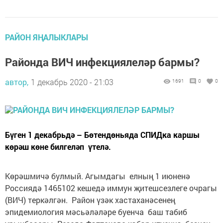
РАЙОН ЯҢАЛЫКЛАРЫ
Районда ВИЧ инфекциялеләр бармы?
автор,
1 декабрь 2020 - 21:03
1691
0
0
Бүген 1 декабрьдә – Бөтендөньяда СПИДка каршы
көрәш көне билгеләп үтелә.
Көрәшмичә булмый. Агымдагы елның 1 июненә
Россиядә 1465102 кешедә иммун җитешсезлеге очрагы
(ВИЧ) теркәлгән. Район үзәк хастаханәсенең
эпидемиология мәсьәләләре буенча баш табиб