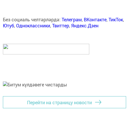
Без социаль челтәрләрдә:
Телеграм
,
ВКонтакте
,
ТикТок
,
Ютуб
,
Одноклассники
,
Твиттер
,
Яндекс.Дзен
Перейти на страницу новости