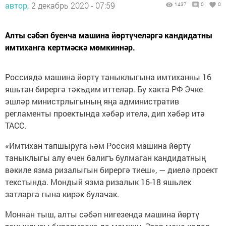
автор,
2 декабрь 2020 - 07:59
1437
0
0
Алты сәбәп буенча машина йөртүчеләргә кандидатны
имтиханга кертмәскә мөмкиннәр.
Россиядә машина йөртү таныклыгына имтиханны 16
яшьтән бирергә тәкъдим иттеләр. Бу хакта РФ Эчке
эшләр министрлыгының яңа административ
регламенты проектында хәбәр ителә, дип хәбәр итә
ТАСС.
«Имтихан тапшыруга һәм Россия машина йөртү
таныклыгы алу өчен балигъ булмаган кандидатның
вәкиле язма ризалыгын бирергә тиеш», — диелә проект
текстында. Мондый язма ризалык 16-18 яшьлек
затларга гына кирәк булачак.
Моннан тыш, алты сәбәп нигезендә машина йөртү