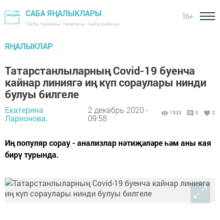
САБА ЯҢАЛЫКЛАРЫ
16+
"Саба таңнары" газетасы - Саба районы
ЯҢАЛЫКЛАР
Татарстанлыларның Covid-19 буенча
кайнар линиягә иң күп сораулары нинди
булуы билгеле
Екатерина
2 декабрь 2020 -
1533
0
0
Ларионова,
09:58
Иң популяр сорау - анализлар нәтиҗәләре һәм аны кая
бирү турында.