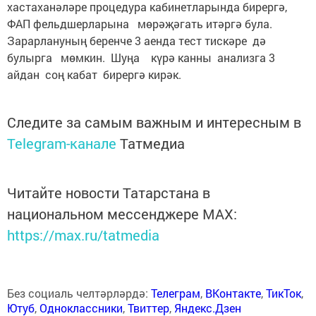
хастаханәләре процедура кабинетларында бирергә,
ФАП фельдшерларына мөрәҗәгать итәргә була.
Зарарлануның беренче 3 аенда тест тискәре дә
булырга мөмкин. Шуңа күрә канны анализга 3
айдан соң кабат бирергә кирәк.
Следите за самым важным и интересным в
Telegram-канале
Татмедиа
Читайте новости Татарстана в
национальном мессенджере MАХ:
https://max.ru/tatmedia
Без социаль челтәрләрдә:
Телеграм
,
ВКонтакте
,
ТикТок
,
Ютуб
,
Одноклассники
,
Твиттер
,
Яндекс.Дзен