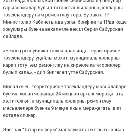
2020 елда «Халык контроле» сервисына иң популяр
гарызнамәләр булып татарстанлыларның юлларны
төзекләндерү һәм ремонтлау тора. Бу хакта ТР
Министрлар Кабинетында узган брифингта ТРда кеше
хокуклары буенча вәкаләтле вәкил Сәрия Сабурская
сөйләде.
«Безнең республика халкы арасында территорияне
төзекләндерү, уңайлы мохит, муниципаль юлларны
карап тоту һәм ремонтлау иң кирәкле категорияләр
булып кала,», - дип билгеләп үтте Сабурская.
Мисал өчен, территорияне төзекләндерү мәсьәләләре
буенча хисап чорында 24 меңнән артык мөрәҗәгать
хәл ителгән, ә муниципаль юлларны ремонтлау
мәсьәләләре буенча 9 меңгә якын мөрәҗәгать, дип
өстәде спикер.
Элегрәк "Татар-информ" мәгълүмат агентлыгы хәбәр