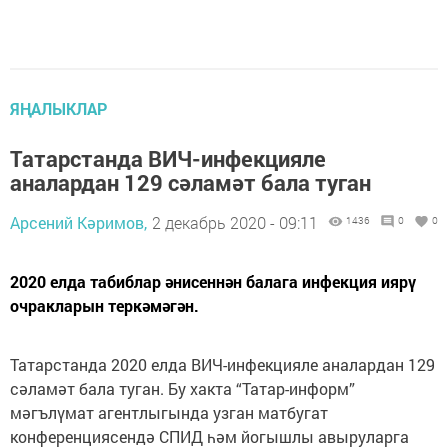
ЯҢАЛЫКЛАР
Татарстанда ВИЧ-инфекцияле
аналардан 129 сәламәт бала туган
Арсений Кәримов,
2 декабрь 2020 - 09:11
1436
0
0
2020 елда табиблар әнисеннән балага инфекция иярү
очракларын теркәмәгән.
Татарстанда 2020 елда ВИЧ-инфекцияле аналардан 129
сәламәт бала туган. Бу хакта “Татар-информ”
мәгълүмат агентлыгында узган матбугат
конференциясендә СПИД һәм йогышлы авыруларга