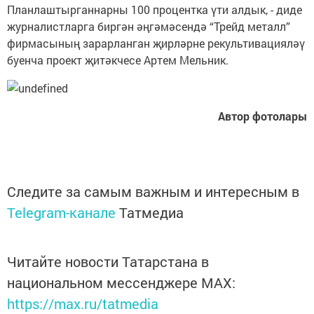
Планлаштырганнарны 100 процентка үти алдык, - диде
журналистларга биргән әңгәмәсендә “Трейд металл”
фирмасының зарарланган җирләрне рекультивацияләү
буенча проект җитәкчесе Артем Мельник.
Автор фотолары
Следите за самым важным и интересным в
Telegram-канале
Татмедиа
Читайте новости Татарстана в
национальном мессенджере MАХ:
https://max.ru/tatmedia