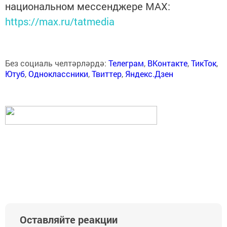
национальном мессенджере MАХ:
https://max.ru/tatmedia
Без социаль челтәрләрдә:
Телеграм
,
ВКонтакте
,
ТикТок
,
Ютуб
,
Одноклассники
,
Твиттер
,
Яндекс.Дзен
Оставляйте реакции