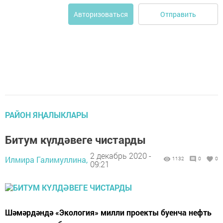
Отправить
Авторизоваться
РАЙОН ЯҢАЛЫКЛАРЫ
Битум күлдәвеге чистарды
2 декабрь 2020 -
Илмира Галимуллина,
1132
0
0
09:21
Шәмәрдәндә «Экология» милли проекты буенча нефть