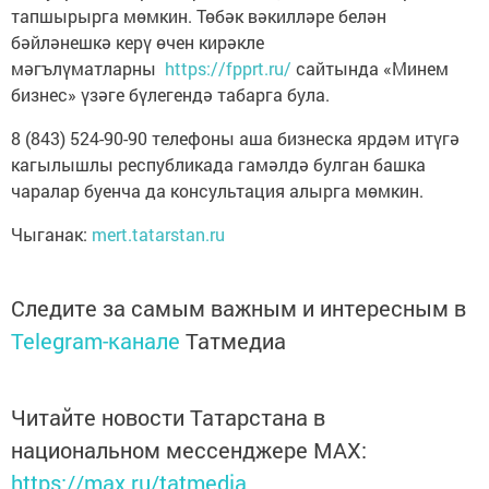
тапшырырга мөмкин. Төбәк вәкилләре белән
бәйләнешкә керү өчен кирәкле
мәгълүматларны
https://fpprt.ru/
сайтында «Минем
бизнес» үзәге бүлегендә табарга була.
8 (843) 524-90-90 телефоны аша бизнеска ярдәм итүгә
кагылышлы республикада гамәлдә булган башка
чаралар буенча да консультация алырга мөмкин.
Чыганак:
mert.tatarstan.ru
Следите за самым важным и интересным в
Telegram-канале
Татмедиа
Читайте новости Татарстана в
национальном мессенджере MАХ:
https://max.ru/tatmedia