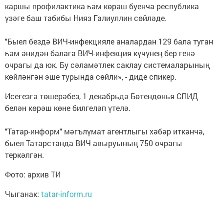
каршы профилактика һәм көрәш буенча республика
үзәге баш табибы Нияз Галиуллин сөйләде.
"Быел бездә ВИЧ-инфекцияле аналардан 129 бала туган
һәм әнидән балага ВИЧ-инфекция күчүнең бер генә
очрагы да юк. Бу сәламәтлек саклау системаларының
көйләнгән эше турында сөйли», - диде спикер.
Исегезгә төшерәбез, 1 декабрьдә Бөтендөнья СПИД
белән көрәш көне билгеләп үтелә.
"Татар-информ" мәгълүмат агентлыгы хәбәр иткәнчә,
быел Татарстанда ВИЧ авыруының 750 очрагы
теркәлгән.
Фото: архив ТИ
Чыганак:
tatar-inform.ru