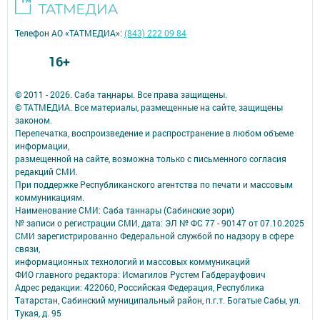
Телефон АО «ТАТМЕДИА»:
(843) 222 09 84
16+
© 2011 - 2026. Саба таңнары. Все права защищены.
© ТАТМЕДИА. Все материалы, размещенные на сайте, защищены
законом.
Перепечатка, воспроизведение и распространение в любом объеме
информации,
размещенной на сайте, возможна только с письменного согласия
редакций СМИ.
При поддержке Республиканского агентства по печати и массовым
коммуникациям.
Наименование СМИ: Саба таннары (Сабинские зори)
№ записи о регистрации СМИ, дата: ЭЛ № ФС 77 - 90147 от 07.10.2025
СМИ зарегистрированно Федеральной службой по надзору в сфере
связи,
информационных технологий и массовых коммуникаций
ФИО главного редактора: Исмагилов Рустем Габдерауфович
Адрес редакции: 422060, Российская Федерация, Республика
Татарстан, Сабинский муниципальный район, п.г.т. Богатые Сабы, ул.
Тукая, д. 95