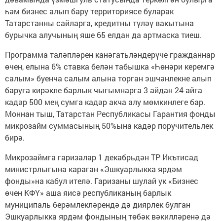
һәм бизнес алып бару территориясе буларак
Татарстанны сайларга, кредитны түләү вакытына
бурычка алучының яше 65 елдан да артмаска тиеш.
Программа таләпләрен канәгатьләндерүче гражданнар
өчен, елына 6% ставка белән табышка «Һөнәри керемгә
салым» буенча салым алына торган эшчәнлекне алып
баруга кирәкле барлык чыгымнарга 3 айдан 24 айга
кадәр 500 мең сумга кадәр акча алу мөмкинлеге бар.
Моннан тыш, Татарстан Республикасы Гарантия фонды
микрозайм суммасының 50%ына кадәр поручительлек
бирә.
Микрозаймга гаризалар 1 декабрьдән ТР Икътисад
министрлыгына караган «Эшкуарлыкка ярдәм
фонды»на кабул ителә. Гаризаны шулай ук «Бизнес
өчен КФҮ» аша яисә республиканың барлык
муниципаль берәмлекләрендә дә диярлек булган
Эшкуарлыкка ярдәм фондының төбәк вәкилләренә дә