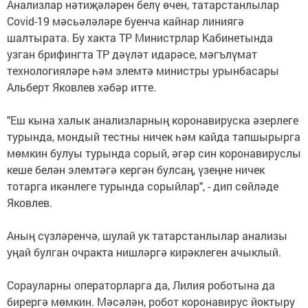
Анализлар нәтиҗәләрен белү өчен, татарстанлылар
Covid-19 мәсьәләләре буенча кайнар линиягә
шалтырата. Бу хакта ТР Министрлар Кабинетында
узган брифингта ТР дәүләт идарәсе, мәгълүмат
технологияләре һәм элемтә министры урынбасары
Альберт Яковлев хәбәр итте.
"Еш кына халык анализларның коронавируска әзерлеге
турында, мондый тестны ничек һәм кайда тапшырырга
мөмкин булуы турында сорый, әгәр син коронавируслы
кеше белән элемтәгә кергән булсаң, үзеңне ничек
тотарга икәнлеге турында сорыйлар", - дип сөйләде
Яковлев.
Аның сүзләренчә, шулай ук татарстанлылар анализы
уңай булган очракта нишләргә кирәклеген ачыклый.
Сорауларны операторларга да, Лилия роботына да
бирергә мөмкин. Мәсәлән, робот коронавирус йоктыру