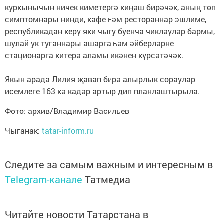
куркынычын ничек киметергә киңәш бирәчәк, аның төп
симптомнары нинди, кафе һәм рестораннар эшлиме,
республикадан керү яки чыгу буенча чикләүләр бармы,
шулай ук туганнары ашарга һәм әйберләрне
стационарга китерә аламы икәнен күрсәтәчәк.
Якын арада Лилия җавап бирә алырлык сораулар
исемлеге 163 кә кадәр артыр дип планлаштырыла.
Фото: архив/Владимир Васильев
Чыганак:
tatar-inform.ru
Следите за самым важным и интересным в
Telegram-канале
Татмедиа
Читайте новости Татарстана в