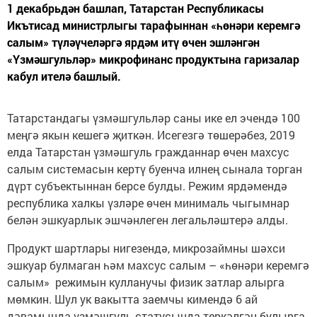
1 декабрьдән башлап, Татарстан Республикасы
Икътисад министрлыгы тарафыннан «һөнәри керемгә
салым» түләүчеләргә ярдәм итү өчен эшләнгән
«Үзмәшгульләр» микрофинанс продуктына гаризалар
кабул ителә башлый.
Татарстандагы үзмәшгульләр саны ике ел эчендә 100
меңгә якын кешегә җиткән. Исегезгә төшерәбез, 2019
елда Татарстан үзмәшгуль гражданнар өчен махсус
салым системасын кертү буенча илнең сынала торган
дүрт субъектыннан берсе булды. Режим ярдәмендә
республика халкы үзләре өчен минималь чыгымнар
белән эшкуарлык эшчәнлеген легальләштерә алды.
Продукт шартлары нигезендә, микрозаймны шәхси
эшкуар булмаган һәм махсус салым – «һөнәри керемгә
салым» режимын кулланучы физик затлар алырга
мөмкин. Шул ук вакытта заемчы кимендә 6 ай
дәвамында үзмәшгуль статусында теркәлгән булырга