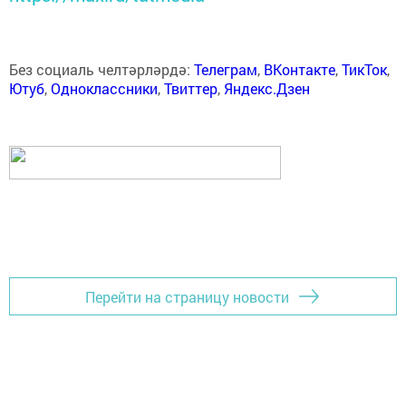
Без социаль челтәрләрдә:
Телеграм
,
ВКонтакте
,
ТикТок
,
Ютуб
,
Одноклассники
,
Твиттер
,
Яндекс.Дзен
Перейти на страницу новости