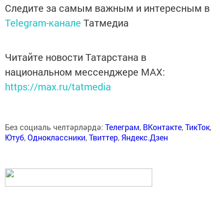
Следите за самым важным и интересным в
Telegram-канале
Татмедиа
Читайте новости Татарстана в
национальном мессенджере MАХ:
https://max.ru/tatmedia
Без социаль челтәрләрдә:
Телеграм
,
ВКонтакте
,
ТикТок
,
Ютуб
,
Одноклассники
,
Твиттер
,
Яндекс.Дзен