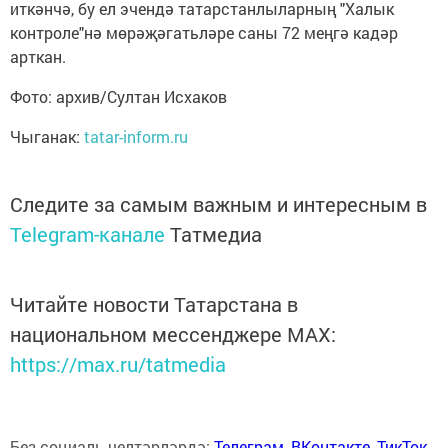
иткәнчә, бу ел эчендә татарстанлыларның "Халык
контроле"нә мөрәҗәгатьләре саны 72 меңгә кадәр
арткан.
Фото: архив/Султан Исхаков
Чыганак:
tatar-inform.ru
Следите за самым важным и интересным в
Telegram-канале
Татмедиа
Читайте новости Татарстана в
национальном мессенджере MАХ:
https://max.ru/tatmedia
Без социаль челтәрләрдә:
Телеграм
,
ВКонтакте
,
ТикТок
,