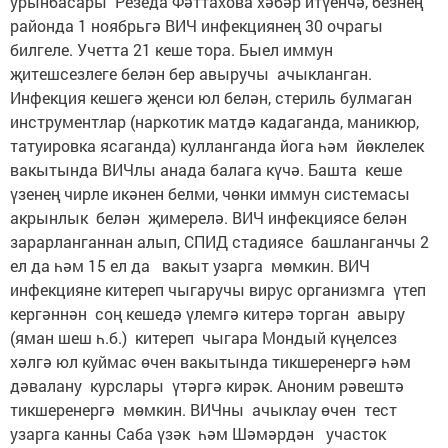
урынбасары Резеда Фәттахова хәбәр итүенчә, безнең
районда 1 ноябрьгә ВИЧ инфекциянең 30 очрагы
билгеле. Учетта 21 кеше тора. Быел иммун
җитешсезлеге белән бер авыручы ачыкланган.
Инфекция кешегә җенси юл белән, стериль булмаган
инструментлар (наркотик матдә кадаганда, маникюр,
татуировка ясаганда) кулланганда йога һәм йөклелек
вакытында ВИЧлы анада балага күчә. Башта кеше
үзенең чирле икәнен белми, чөнки иммун системасы
акрынлык белән җимерелә. ВИЧ инфекциясе белән
зарарланганнан алып, СПИД стадиясе башланганчы 2
ел да һәм 15 ел да вакыт узарга мөмкин. ВИЧ
инфекцияне китереп чыгаручы вирус организмга үтеп
кергәннән соң кешедә үлемгә китерә торган авыру
(яман шеш һ.б.) китереп чыгара Мондый күңелсез
хәлгә юл куймас өчен вакытында тикшеренергә һәм
дәвалану курслары үтәргә кирәк. Аноним рәвештә
тикшеренергә мөмкин. ВИЧны ачыклау өчен тест
узарга канны Саба үзәк һәм Шәмәрдән участок