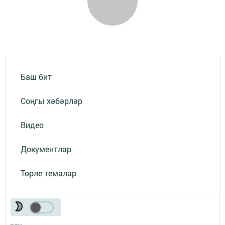
Баш бит
Соңгы хәбәрләр
Видео
Документлар
Төрле темалар