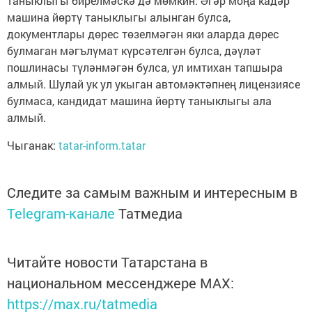
таныклыгы бирелмәскә дә мөмкин. Әгәр моңа кадәр
машина йөртү таныклыгы алынган булса,
документлары дөрес төзелмәгән яки аларда дөрес
булмаган мәгълүмат күрсәтелгән булса, дәүләт
пошлинасы түләнмәгән булса, ул имтихан тапшыра
алмый. Шулай ук ул укыган автомәктәпнең лицензиясе
булмаса, кандидат машина йөртү таныклыгы ала
алмый.
Чыганак:
tatar-inform.tatar
Следите за самым важным и интересным в
Telegram-канале
Татмедиа
Читайте новости Татарстана в
национальном мессенджере MАХ:
https://max.ru/tatmedia