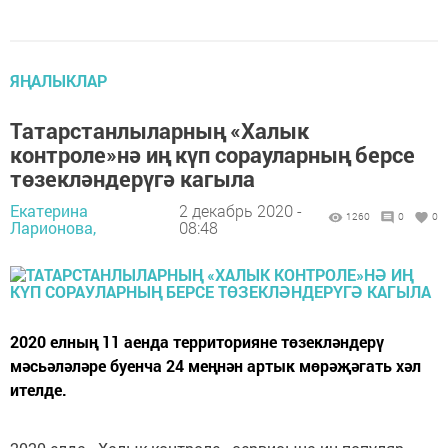
ЯҢАЛЫКЛАР
Татарстанлыларның «Халык
контроле»нә иң күп сорауларның берсе
төзекләндерүгә кагыла
Екатерина
2 декабрь 2020 -
1260
0
0
Ларионова,
08:48
2020 елның 11 аенда территорияне төзекләндерү
мәсьәләләре буенча 24 меңнән артык мөрәҗәгать хәл
ителде.