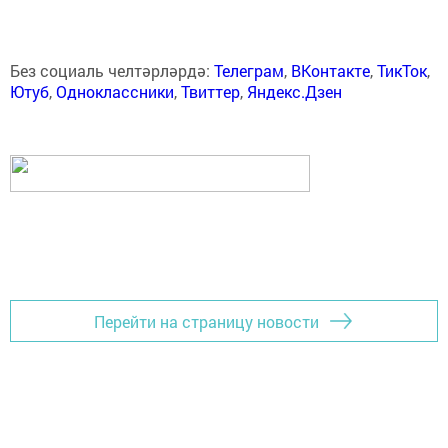
Без социаль челтәрләрдә:
Телеграм
,
ВКонтакте
,
ТикТок
,
Ютуб
,
Одноклассники
,
Твиттер
,
Яндекс.Дзен
Перейти на страницу новости