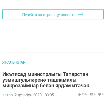
Перейти на страницу новости
ЯҢАЛЫКЛАР
Икътисад министрлыгы Татарстан
үзмәшгульләренә ташламалы
микрозаймнар белән ярдәм итәчәк
автор,
2 декабрь 2020 - 09:05
1344
0
0