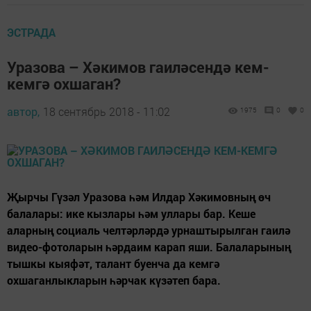
ЭСТРАДА
Уразова – Хәкимов гаиләсендә кем-
кемгә охшаган?
автор,
18 сентябрь 2018 - 11:02
1975
0
0
Җырчы Гүзәл Уразова һәм Илдар Хәкимовның өч
балалары: ике кызлары һәм уллары бар. Кеше
аларның социаль челтәрләрдә урнаштырылган гаилә
видео-фотоларын һәрдаим карап яши. Балаларының
тышкы кыяфәт, талант буенча да кемгә
охшаганлыкларын һәрчак күзәтеп бара.