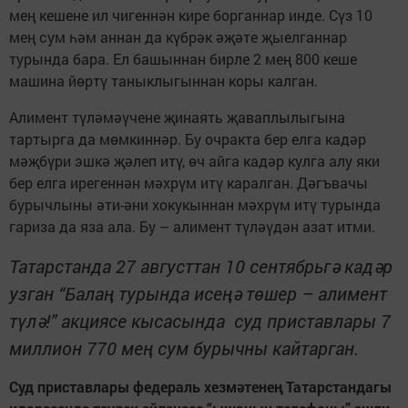
мең кешене ил чигеннән кире борганнар инде. Сүз 10
мең сум һәм аннан да күбрәк әҗәте җыелганнар
турында бара. Ел башыннан бирле 2 мең 800 кеше
машина йөртү таныклыгыннан коры калган.
Алимент түләмәүчене җи­наять җаваплылыгына
тартырга да мөм­киннәр. Бу очракта бер елга кадәр
мәҗбүри эшкә җәлеп итү, өч айга кадәр кулга алу яки
бер елга ирегеннән мәхрүм итү каралган. Дәгъвачы
бурычлыны әти-әни хокукыннан мәхрүм итү турында
гариза да яза ала. Бу – алимент түләүдән азат итми.
Татарстанда 27 августтан 10 сентябрьгә кадәр
узган “Балаң турында исеңә төшер – алимент
түлә!” акциясе кысасында суд приставлары 7
миллион 770 мең сум бурычны кайтарган.
Суд приставлары федераль хезмәтенең Татарстандагы