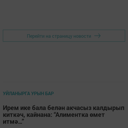
Перейти на страницу новости
УЙЛАНЫРГА УРЫН БАР
Ирем ике бала белән акчасыз калдырып
киткәч, кайнана: “Алиментка өмет
итмә…”