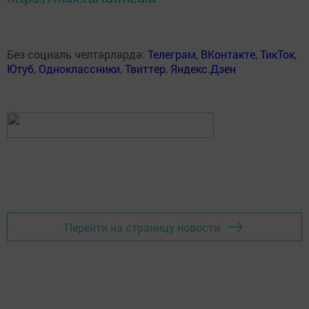
Без социаль челтәрләрдә:
Телеграм
,
ВКонтакте
,
ТикТок
,
Ютуб
,
Одноклассники
,
Твиттер
,
Яндекс.Дзен
Перейти на страницу новости