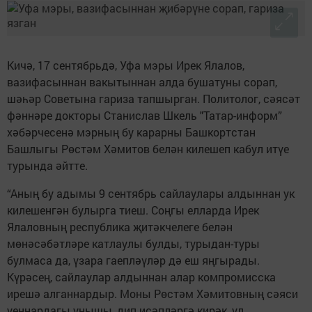
Кичә, 17 сентябрьдә, Уфа мэры Ирек Ялалов,
вазифасыннан вакытыннан алда бушатуны сорап,
шәһәр Советына гариза тапшырган. Политолог, сәясәт
фәннәре докторы Станислав Шкель "Татар-информ”
хәбәрчесенә мэрның бу карарны Башкортстан
Башлыгы Рөстәм Хәмитов белән килешеп кабул итүе
турында әйтте.
“Аның бу адымы 9 сентябрь сайлаулары алдыннан ук
килешенгән булырга тиеш. Соңгы елларда Ирек
Ялаловның республика җитәкчелеге белән
мөнәсәбәтләре катлаулы булды, турыдан-туры
булмаса да, үзара гаепләүләр дә еш яңгырады.
Күрәсең, сайлаулар алдыннан алар компромисска
ирешә алганнардыр. Моны Рөстәм Хәмитовның сәяси
уеннардагы уңышы, дип исәпләргә кирәк, ул