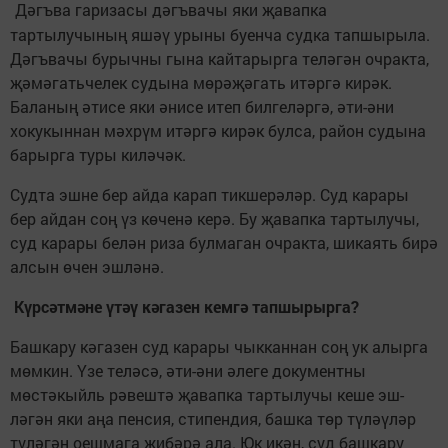
Дәгъва гаризасы дәгъвачы яки җавапка
тартылучының яшәү урыны буенча судка тапшырыла.
Дәгъ­вачы бурычны гына кайтарырга теләгән очракта,
җәмәгатьчелек судына мөрәҗәгать итәргә кирәк.
Баланың әтисе яки әнисе итеп билгеләргә, әти-әни
хокукыннан мәхрүм итәргә кирәк булса, район судына
барырга туры киләчәк.
Судта эшне бер айда карап тик­шерәләр. Суд карары
бер айдан соң үз көченә керә. Бу җавапка тартылучы,
суд карары белән риза булмаган очракта, шикаять бирә
алсын өчен эш­ләнә.
Күрсәтмәне үтәү кәгазен кемгә тапшырырга?
Башкару кәгазен суд карары чыкканнан соң ук алырга
мөмкин. Үзе теләсә, әти-әни әлеге документны
мөстәкыйль рәвештә җа­вапка тар­­тылучы кеше эш­
ләгән яки аңа пенсия, стипендия, башка төр тү­ләү­ләр
тү­ләгән оеш­­мага җи­бәрә ала. Юк икән, суд баш­кару