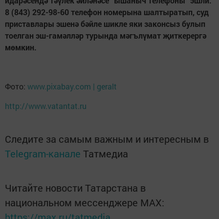
идарәсендә тәүлек әйләнәсе “ышаныч телефоны” эшли.
8 (843) 292-98-60 телефон номерына шалтыратып, суд
приставлары эшенә бәйле шикле яки законсыз булып
тоелган эш-гамәлләр турында мәгълүмат җиткерергә
мөмкин.
Фото:
www.pixabay.com | geralt
http://www.vatantat.ru
Следите за самым важным и интересным в
Telegram-канале
Татмедиа
Читайте новости Татарстана в
национальном мессенджере MАХ:
https://max.ru/tatmedia