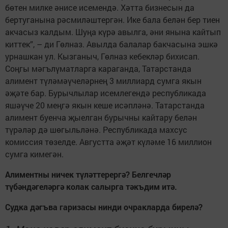
бөтен милке әнисе исемендә. Хәтта бизнесын да
бертуганына рәсмиләштер­гән. Ике бала белән бер тиен
акчасыз калдым. Шуңа күрә авылга, әни янына кайтып
киттек”, – ди Гөлназ. Авылда балалар бакчасына эшкә
урнашкан ул. Кызганыч, Гөлназ ке­бекләр бихисап.
Соңгы мәгълүмат­ларга караганда, Татарстанда
алимент түлә­мәү­челәрнең 3 миллиард сумга якын
әҗәте бар. Бурычлылар исемле­гендә республикада
яшәү­че 20 меңгә якын кеше исәпләнә. Татарстанда
алимент буенча җыелган бурычны кайтару белән
түрәләр дә шөгыльләнә. Республикада махсус
комиссия төзел­де. Августта әҗәт күләме 16 миллион
сумга кимегән.
Алиментны ничек түләттерер­гә? Белгечләр
түбәндәгеләргә колак салырга тәкъдим итә.
Судка дәгъва гаризасы нинди очракларда бирелә?