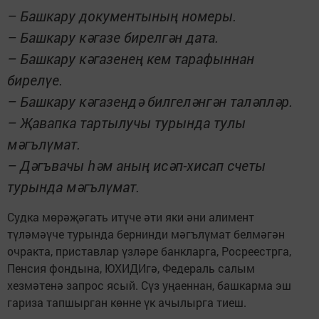
– Башкару документының номеры.
– Башкару кәгазе бирелгән дата.
– Башкару кәгазенең кем тарафыннан
бирелүе.
– Башкару кәгазендә билге­­­ләнгән таләпләр.
– Җавапка тартылучы турында тулы
мәгълүмат.
– Дәгъвачы һәм аның исәп-хисап счеты
турында мәгълүмат.
Судка мөрәҗәгать итүче әти яки әни алимент
түләмәүче турында бернинди мәгълүмат белмәгән
очракта, приставлар үзләре банк­ларга, Росреестрга,
Пенсия фондына, ЮХИДИгә, Федераль салым
хезмәтенә запрос ясый. Сүз уңаен­нан, башкарма эш
гариза тапшырган көнне үк ачылырга тиеш.