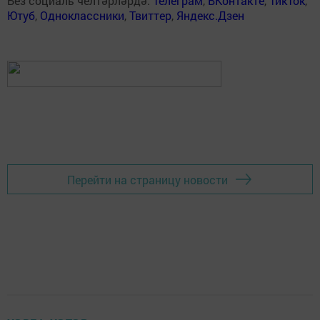
Без социаль челтәрләрдә:
Телеграм
,
ВКонтакте
,
ТикТок
,
Ютуб
,
Одноклассники
,
Твиттер
,
Яндекс.Дзен
Перейти на страницу новости