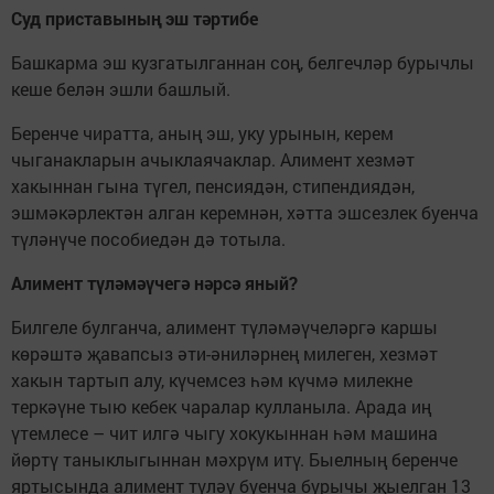
Суд приставының эш тәртибе
Башкарма эш кузгатылганнан соң, белгечләр бурычлы
кеше бе­лән эшли башлый.
Беренче чиратта, аның эш, уку урынын, керем
чыганакларын ачыклаячаклар. Алимент хезмәт
хакыннан гына түгел, пенсиядән, стипендиядән,
эшмәкәрлектән алган керемнән, хәтта эшсезлек буенча
түләнүче пособиедән дә тотыла.
Алимент түләмәүчегә нәрсә яный?
Билгеле булганча, алимент түләмәүчеләргә каршы
көрәштә җавапсыз әти-әниләрнең милеген, хезмәт
хакын тартып алу, күчемсез һәм күчмә милекне
теркәүне тыю кебек чаралар кулланыла. Арада иң
үтемлесе – чит илгә чыгу хокукыннан һәм машина
йөртү таныклыгыннан мәхрүм итү. Быелның беренче
яртысында алимент түләү буенча бурычы җыелган 13