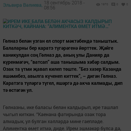
18 сентябрь 2018 -
Эльвира Вәлиева,
1970
0
0
08:56
Гөлназ белән узган ел спорт мәктәбендә таныштык.
Балаларны бер каратэ түгәрәгенә йөрттек. Җәйге
каникулдан соң Гөлназ да, аның улы Данияр да
күренмәгәч, “ватсап” аша танышыма хәбәр салдым.
Озак та үтми җавап килеп төште. “Без хәзер Казанда
яшәмибез, авылга күченеп киттек”, – дигән Гөлназ.
Каратэга түләргә түгел, яшәргә дә акча калмады, дип
тә өстәгән ул.
Гөлназны, ике баласы белән калдырып, ире ташлап
чыгып киткән. “Каенана фатирында озак тора
алмадык, ул булган хәлләрдә мине гаепләде.
Алиментка өмет итмә, диде. Ирем эшмәкәр булса да,