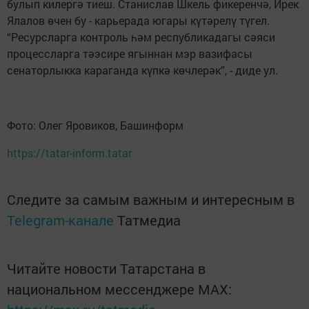
булып килергә тиеш. Станислав Шкель фикеренчә, Ирек
Ялалов өчен бу - карьерада югары күтәрелү түгел.
“Ресурсларга контроль һәм республикадагы сәяси
процессларга тәэсире ягыннан мэр вазифасы
сенаторлыкка караганда күпкә көчлерәк”, - диде ул.
Фото: Олег Яровиков, Башинформ
https://tatar-inform.tatar
Следите за самым важным и интересным в
Telegram-канале
Татмедиа
Читайте новости Татарстана в
национальном мессенджере MАХ: