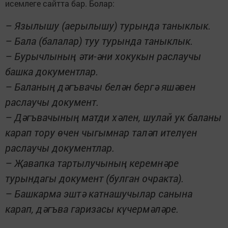
исемлеге сайтта бар. Болар:
– Язылышу (аерылышу) турында таныклык.
– Бала (балалар) туу турында таныклык.
– Бурычлының әти-әни хокукын раслаучы
башка документлар.
– Баланың дәгъвачы белән бергә яшәвен
раслаучы документ.
– Дәгъвачының матди хәлен, шулай ук баланы
карап тору өчен чыгымнар таләп ителүен
раслаучы документлар.
– Җавапка тартылучының ке­рем­нәре
турындагы документ (бул­ган очракта).
– Башкарма эштә катнашучылар санына
карап, дәгъва гаризасы кү­чермәләре.