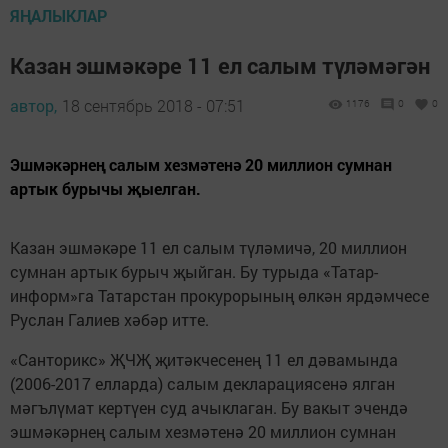
ЯҢАЛЫКЛАР
Казан эшмәкәре 11 ел салым түләмәгән
автор,
18 сентябрь 2018 - 07:51
1176
0
0
Эшмәкәрнең салым хезмәтенә 20 миллион сумнан
артык бурычы җыелган.
Казан эшмәкәре 11 ел салым түләмичә, 20 миллион
сумнан артык бурыч җыйган. Бу турыда «Татар-
информ»га Татарстан прокурорының өлкән ярдәмчесе
Руслан Галиев хәбәр итте.
«Санторикс» ҖЧҖ җитәкчесенең 11 ел дәвамында
(2006-2017 елларда) салым декларациясенә ялган
мәгълүмат кертүен суд ачыклаган. Бу вакыт эчендә
эшмәкәрнең салым хезмәтенә 20 миллион сумнан