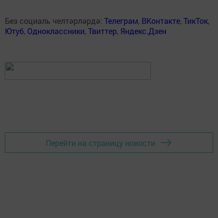
Без социаль челтәрләрдә:
Телеграм
,
ВКонтакте
,
ТикТок
,
Ютуб
,
Одноклассники
,
Твиттер
,
Яндекс.Дзен
Перейти на страницу новости