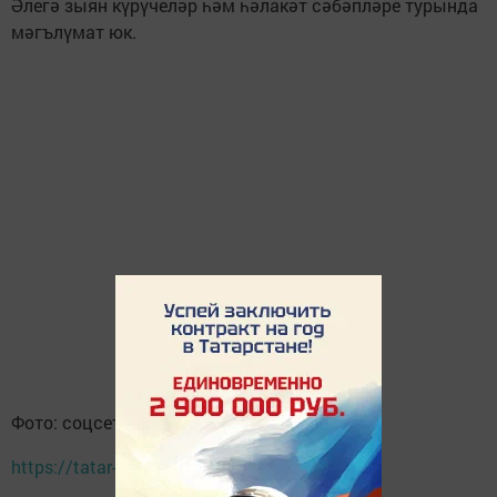
Әлегә зыян күрүчеләр һәм һәлакәт сәбәпләре турында
мәгълүмат юк.
Фото: соцсети
https://tatar-inform.tatar