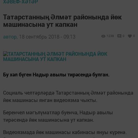
ХӘВЕФ-ХӘТӘР
Татарстанның Әлмәт районында йөк
машинасына ут капкан
автор,
18 сентябрь 2018 - 09:13
1238
0
0
Бу хәл бүген Надыр авылы тирәсендә булган.
Социаль челтәрләрдә Татарстанның Әлмәт районында
йөк машинасы янган видеоязма чыкты.
Беренчел мәгълүматлар буенча, Надыр авылы
тирәсендә йөк машинасына ут капкан.
Видеоязмада йөк машинасы кабинасы януы күренә.