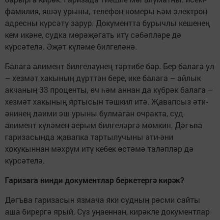
фамилия, яшәү уры­ны, телефон номеры һәм электрон
адресны күр­сәтү зарур. Документта бурычлы кешенең
кем икәне, судка мөрәҗәгать итү сәбәпләре дә
күрсәтелә. Әҗәт күләме бил­геләнә.
Балага алимент бил­ге­ләү­нең тәртибе бар. Бер балага ул
– хезмәт хакының дүрттән бере, ике балага – айлык
акчаның 33 проценты, өч һәм аннан да күбрәк балага –
хезмәт ха­кының яртысын тәшкил итә. Җавап­сыз әти-
әнинең даими эш урыны булмаган очракта, суд
алимент күләмен аерым билгеләр­гә мөмкин. Дәгъва
гаризасында җавапка тартылучыны әти-әни
хокукыннан мәхрүм итү кебек өстәмә таләпләр дә
күрсәтелә.
Гаризага нинди документлар беркетергә кирәк?
Дәгъва гаризасын язмача яки судның рәсми сайты
аша бирергә ярый. Сүз уңаеннан, кирәкле документлар