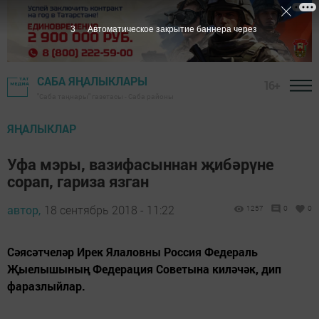
2
Автоматическое закрытие баннера через
САБА ЯҢАЛЫКЛАРЫ
16+
"Саба таңнары" газетасы - Саба районы
ЯҢАЛЫКЛАР
Уфа мэры, вазифасыннан җибәрүне
сорап, гариза язган
автор,
18 сентябрь 2018 - 11:22
1257
0
0
Сәясәтчеләр Ирек Ялаловны Россия Федераль
Җыелышының Федерация Советына киләчәк, дип
фаразлыйлар.