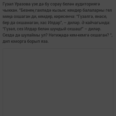
Гүзәл Уразова үзе дә бу сорау белән аудиториягә
чыккан. “Безнең гаиләдә кызык: кемдер балаларны гел
миңа охшаган ди, кемдер, киресенчә: “Гүзәлгә, янәсе,
бер дә охшамаган, хас Илдар”, – диләр. Ә кайчагында:
“Гүзәл, сез Илдар белән шундый охшаш!” – диләр.
Сездә дә шулаймы ул? Нәтиҗәдә кем-кемгә охшаган? “,
дип юморга борып яза.