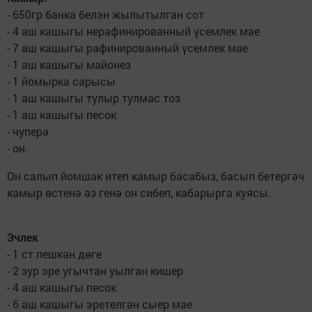
- 650гр банка белэн жылытылган сот
- 4 аш кашыгы нерафинированный үсемлек мае
- 7 аш кашыгы рафинированный үсемлек мае
- 1 аш кашыгы майонез
- 1 йомырка сарысы
- 1 аш кашыгы тулыр тулмас тоз
- 1 аш кашыгы песок
- чуперә
- он.
Он салып йомшак итеп камыр басабыз, басып бетергәч
камыр өстенә әз генә он сибеп, кабарырга куясы.
Эчлек
- 1 ст пешкән дөге
- 2 зур эре угычтан уылган кишер
- 4 аш кашыгы песок
- 6 аш кашыгы эретелгән сыер мае