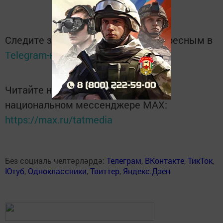
Следите за самым важным и интересным в
Telegram-канале
Татмедиа
Читайте новости Татарстана в
национальном мессенджере MАХ:
https://max.ru/tatmedia
Без социаль челтәрләрдә:
Телеграм
,
ВКонтакте
,
ТикТок
,
Ютуб
,
Одноклассники
,
Твиттер
,
Яндекс.Дзен