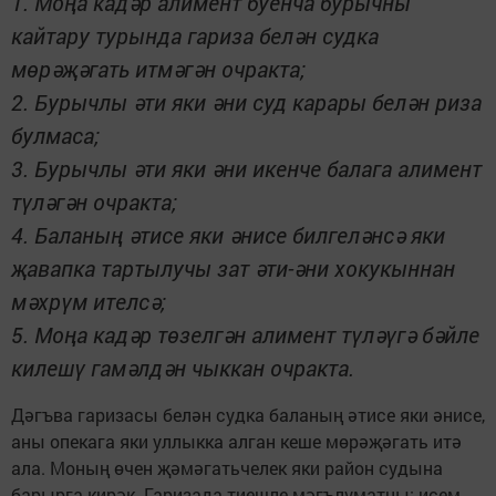
1. Моңа кадәр алимент буенча бурычны
кайтару турында гариза белән судка
мөрәҗәгать итмәгән очракта;
2. Бурычлы әти яки әни суд карары белән риза
булмаса;
3. Бурычлы әти яки әни икенче балага алимент
түләгән очракта;
4. Баланың әтисе яки әнисе билгеләнсә яки
җавапка тартылучы зат әти-әни хокукыннан
мәхрүм ителсә;
5. Моңа кадәр төзелгән алимент түләүгә бәйле
килешү га­мәлдән чыккан очракта.
Дәгъва гаризасы белән судка баланың әтисе яки әнисе,
аны опекага яки уллыкка алган кеше мөрәҗәгать итә
ала. Моның өчен җәмәгатьчелек яки район судына
барырга кирәк. Гаризада тиешле мәгълүмат­ны: исем-