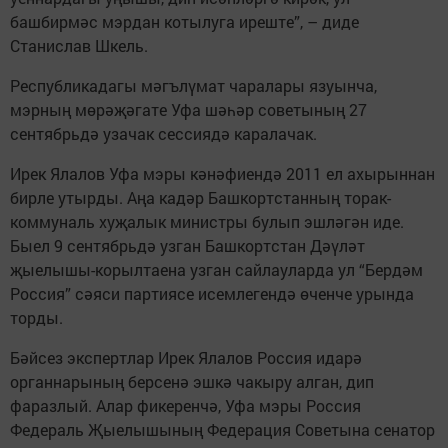
башбирмәс мэрдан котылуга иреште”, – диде
Станислав Шкель.
Республикадагы мәгълүмат чаралары язуынча,
мэрның мөрәҗәгате Уфа шәһәр советының 27
сентябрьдә узачак сессиядә каралачак.
Ирек Ялалов Уфа мэры кәнәфиендә 2011 ел ахырыннан
бирле утырды. Аңа кадәр Башкортстанның торак-
коммуналь хуҗалык министры булып эшләгән иде.
Быел 9 сентябрьдә узган Башкортстан Дәүләт
җыелышы-корылтаена узган сайлауларда ул “Бердәм
Россия” сәяси партиясе исемлегендә өченче урында
торды.
Бәйсез экспертлар Ирек Ялалов Россия идарә
органнарының берсенә эшкә чакыру алган, дип
фаразлый. Алар фикеренчә, Уфа мэры Россия
Федераль Җыелышының Федерация Советына сенатор