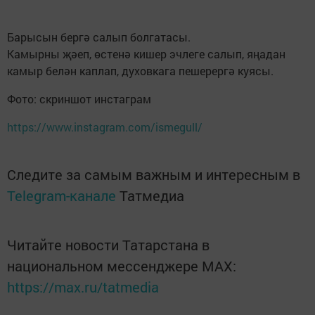
Барысын бергә салып болгатасы.
Камырны җәеп, өстенә кишер эчлеге салып, яңадан
камыр белән каплап, духовкага пешерергә куясы.
Фото: скриншот инстаграм
https://www.instagram.com/ismegull/
Следите за самым важным и интересным в
Telegram-канале
Татмедиа
Читайте новости Татарстана в
национальном мессенджере MАХ:
https://max.ru/tatmedia