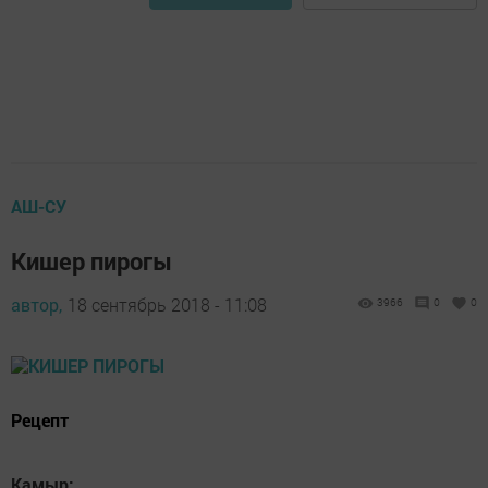
АШ-СУ
Кишер пирогы
автор,
18 сентябрь 2018 - 11:08
3966
0
0
Рецепт
Камыр: