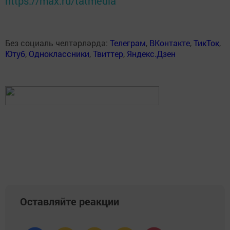
https://max.ru/tatmedia
Без социаль челтәрләрдә:
Телеграм
,
ВКонтакте
,
ТикТок
,
Ютуб
,
Одноклассники
,
Твиттер
,
Яндекс.Дзен
Оставляйте реакции