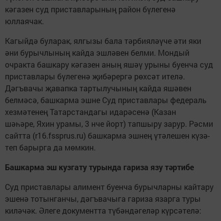
кәгазен суд пристав­лары­ның район бү­легенә
юллаячак.
Кагыйдә буларак, ялгызы бала тәр­­бияләүче әти яки
әни бурыч­лының кай­да эшләвен белми. Мондый
очракта башкару кәгазен аның яшәү урыны буенча суд
приставлары бүлегенә җибә­рергә рөхсәт ителә.
Дәгъвачы җа­вапка тартылу­чының кайда яшәвен
белмәсә, баш­карма эшне Суд приставлары федераль
хезмә­тенең Татарстандагы идарәсенә (Казан
шә­һәре, Яхин урамы, 3 нче йорт) тапшыру зарур. Рәсми
сайтта (r16.fssprus.ru) башкарма эшнең үтә­ле­шен күзә­
теп барырга да мөмкин.
Башкарма эш кузгату турында гариза язу тәртибе
Суд приставлары алимент буенча бурычларны кайтару
эшенә тотынганчы, дәгъвачыга гариза язарга туры
киләчәк. Әлеге документта түбән­дәгеләр күрсәтелә: