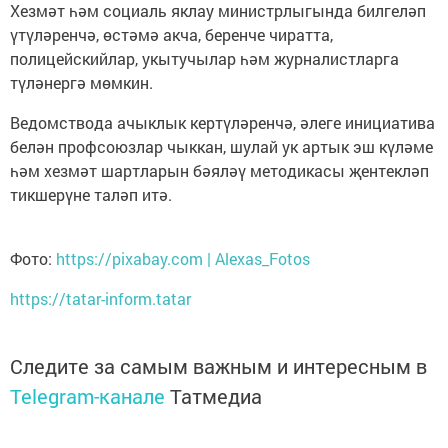
Хезмәт һәм социаль яклау министрлыгында билгеләп
үтүләренчә, өстәмә акча, беренче чиратта,
полицейскийлар, укытучылар һәм журналистларга
түләнергә мөмкин.
Ведомствода ачыклык кертүләренчә, әлеге инициатива
белән профсоюзлар чыккан, шулай ук артык эш күләме
һәм хезмәт шартларын бәяләү методикасы җентекләп
тикшерүне таләп итә.
Фото:
https://pixabay.com | Alexas_Fotos
https://tatar-inform.tatar
Следите за самым важным и интересным в
Telegram-канале
Татмедиа