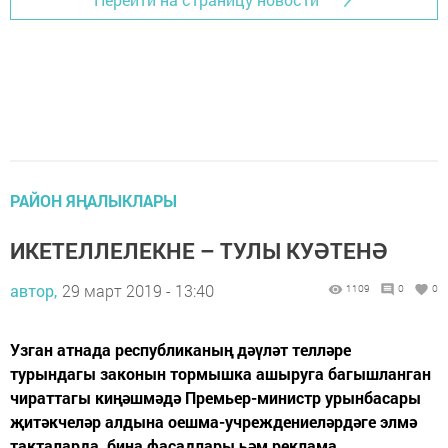
РАЙОН ЯҢАЛЫКЛАРЫ
ИКЕТЕЛЛЕЛЕКНЕ – ТУЛЫ КУӘТЕНӘ
автор,
29 март 2019 - 13:40
1109
0
0
Узган атнада республиканың дәүләт телләре
турындагы законын тормышка ашыруга багышланган
чираттагы киңәшмәдә Премьер-министр урынбасары
җитәкчеләр алдына оешма-учреждениеләрдәге элмә
такталарда, бина фасадлары һәм реклама