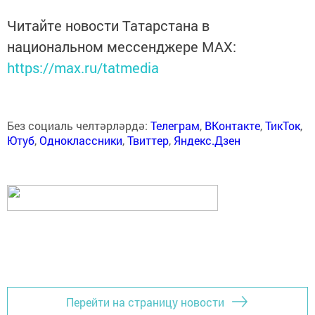
Читайте новости Татарстана в
национальном мессенджере MАХ:
https://max.ru/tatmedia
Без социаль челтәрләрдә:
Телеграм
,
ВКонтакте
,
ТикТок
,
Ютуб
,
Одноклассники
,
Твиттер
,
Яндекс.Дзен
Перейти на страницу новости