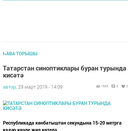
ҺАВА ТОРЫШЫ
Татарстан синоптиклары буран турында
кисәтә
автор,
29 март 2019 - 14:09
1553
0
0
Республикада көнбатыштан секундына 15-20 метрга
кадәр көчле җил көтелә.