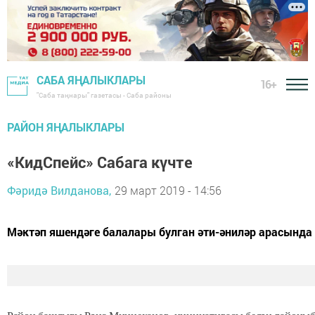
САБА ЯҢАЛЫКЛАРЫ
16+
"Саба таңнары" газетасы - Саба районы
РАЙОН ЯҢАЛЫКЛАРЫ
«КидСпейс» Сабага күчте
Фәридә Вилданова,
29 март 2019 - 14:56
Мәктәп яшендәге балалары булган әти-әниләр арасында