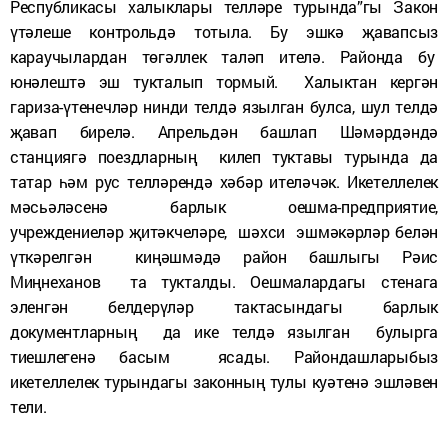
Республикасы халыклары телләре турында”гы Закон
үтәлеше контрольдә тотыла. Бу эшкә җавапсыз
караучылардан төгәллек таләп ителә. Районда бу
юнәлештә эш тукталып тормый. Халыктан кергән
гариза-үтенечләр нинди телдә язылган булса, шул телдә
җавап бирелә. Апрельдән башлап Шәмәрдәндә
станциягә поездларның килеп туктавы турында да
татар һәм рус телләрендә хәбәр ителәчәк. Икетеллелек
мәсьәләсенә барлык оешма-предприятие,
учреждениеләр җитәкчеләре, шәхси эшмәкәрләр белән
үткәрелгән киңәшмәдә район башлыгы Рәис
Миңнеханов та тукталды. Оешмалардагы стенага
эленгән белдерүләр тактасындагы барлык
документларның да ике телдә язылган булырга
тиешлегенә басым ясады. Райондашларыбыз
икетеллелек турындагы законның тулы куәтенә эшләвен
тели.