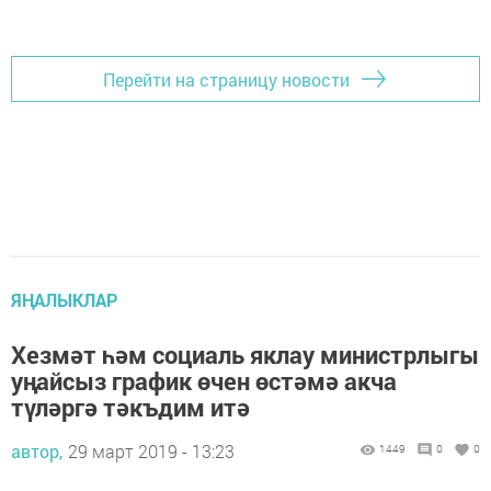
Перейти на страницу новости
ЯҢАЛЫКЛАР
Хезмәт һәм социаль яклау министрлыгы
уңайсыз график өчен өстәмә акча
түләргә тәкъдим итә
автор,
29 март 2019 - 13:23
1449
0
0