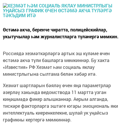
Өстәмә акча, беренче чиратта, полицейскийлар,
укытучылар һәм журналистларга түләнергә мөмкин.
Россиядә хезмәткәрләргә артык эш күләме өчен
өстәмә акча түли башларга мөмкиннәр. Бу хакта
«Известия» РФ Хезмәт һәм социаль яклау
министрлыгына сылтама белән хәбәр итә.
Хезмәт шартларын бәяләү өчен яңа параметрлар
әзерләү хакында ведомствода 11 мартта узган
киңәшмәдә фикер алышканнар. Аерым алганда,
тискәре факторларга эштәге югары эмоциональ яки
интеллектуаль киеренкелекне, шулай ук уңайсыз
графикны кертергә мөмкиннәр.