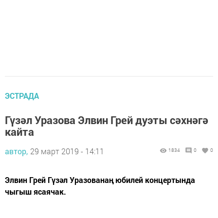
ЭСТРАДА
Гүзәл Уразова Элвин Грей дуэты сәхнәгә
кайта
автор,
29 март 2019 - 14:11
1834
0
0
Элвин Грей Гүзәл Уразованаң юбилей концертында
чыгыш ясаячак.