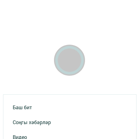
Баш бит
Соңгы хәбәрләр
Видео