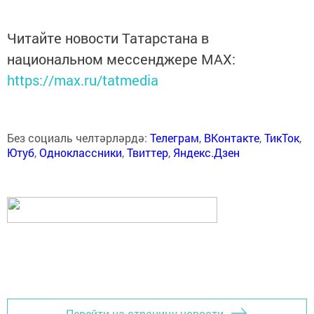
Читайте новости Татарстана в
национальном мессенджере MАХ:
https://max.ru/tatmedia
Без социаль челтәрләрдә:
Телеграм
,
ВКонтакте
,
ТикТок
,
Ютуб
,
Одноклассники
,
Твиттер
,
Яндекс.Дзен
Перейти на страницу новости