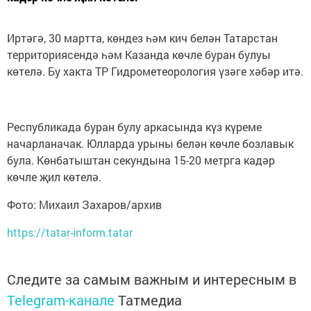
Иртәгә, 30 мартта, көндез һәм кич белән Татарстан
территориясендә һәм Казанда көчле буран булуы
көтелә. Бу хакта ТР Гидрометеорология үзәге хәбәр итә.
Республикада буран булу аркасында күз күреме
начарланачак. Юлларда урыны белән көчле бозлавык
була. Көнбатыштан секундына 15-20 метрга кадәр
көчле җил көтелә.
Фото: Михаил Захаров/архив
https://tatar-inform.tatar
Следите за самым важным и интересным в
Telegram-канале
Татмедиа