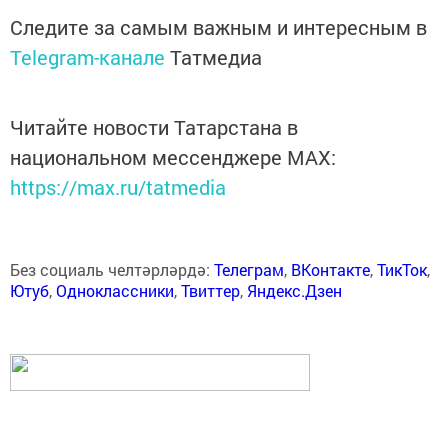
Следите за самым важным и интересным в
Telegram-канале
Татмедиа
Читайте новости Татарстана в
национальном мессенджере MАХ:
https://max.ru/tatmedia
Без социаль челтәрләрдә:
Телеграм
,
ВКонтакте
,
ТикТок
,
Ютуб
,
Одноклассники
,
Твиттер
,
Яндекс.Дзен