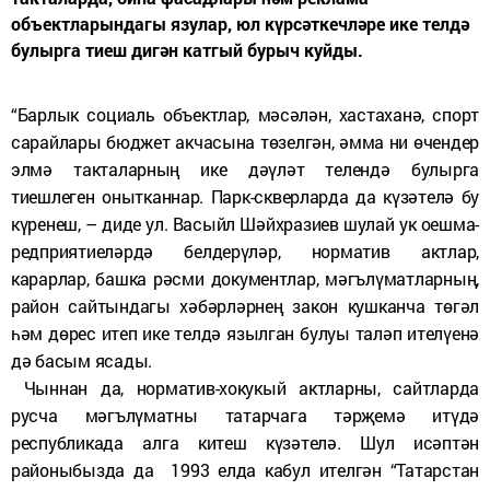
объектларындагы язулар, юл күрсәткечләре ике телдә
булырга тиеш дигән катгый бурыч куйды.
“Барлык социаль объектлар, мәсәлән, хастаханә, спорт
сарайлары бюджет акчасына төзелгән, әмма ни өчендер
элмә такталарның ике дәүләт телендә булырга
тиешлеген онытканнар. Парк-скверларда да күзәтелә бу
күренеш, – диде ул. Васыйл Шәйхразиев шулай ук оешма-
редприятиеләрдә белдерүләр, норматив актлар,
карарлар, башка рәсми документлар, мәгълүматларның,
район сайтындагы хәбәрләрнең закон кушканча төгәл
һәм дөрес итеп ике телдә язылган булуы таләп ителүенә
дә басым ясады.
Чыннан да, норматив-хокукый актларны, сайтларда
русча мәгълүматны татарчага тәрҗемә итүдә
республикада алга китеш күзәтелә. Шул исәптән
районыбызда да 1993 елда кабул ителгән “Татарстан