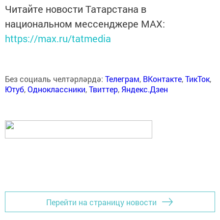
Читайте новости Татарстана в
национальном мессенджере MАХ:
https://max.ru/tatmedia
Без социаль челтәрләрдә:
Телеграм
,
ВКонтакте
,
ТикТок
,
Ютуб
,
Одноклассники
,
Твиттер
,
Яндекс.Дзен
Перейти на страницу новости