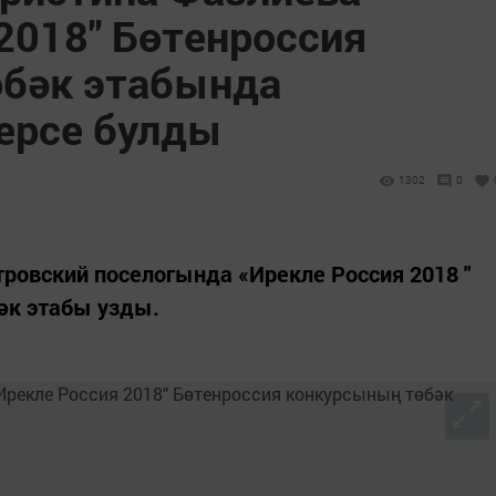
2018" Бөтенроссия
өбәк этабында
ерсе булды
1302
0
тровский поселогында «Ирекле Россия 2018 "
әк этабы узды.