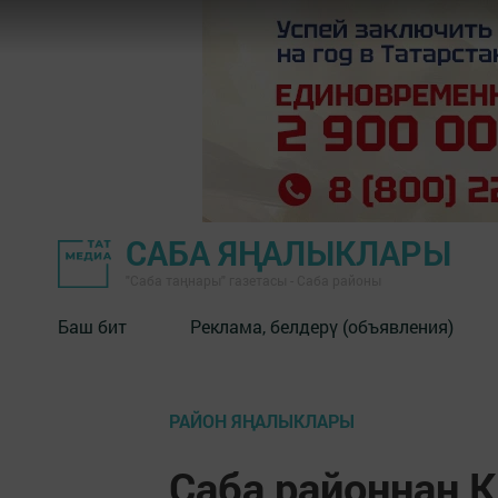
САБА ЯҢАЛЫКЛАРЫ
"Саба таңнары" газетасы - Саба районы
Баш бит
Реклама, белдерү (объявления)
РАЙОН ЯҢАЛЫКЛАРЫ
Саба районнан 