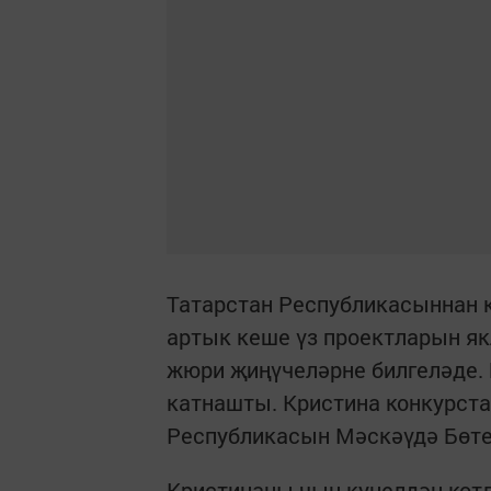
Татарстан Республикасыннан к
артык кеше үз проектларын як
жюри җиңүчеләрне билгеләде.
катнашты. Кристина конкурста
Республикасын Мәскәүдә Бөте
Кристинаны чын куңелдән кот