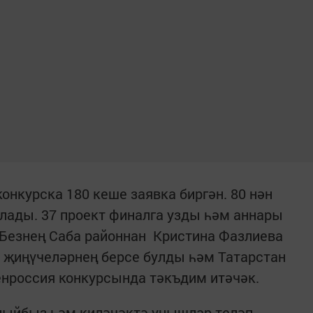
онкурска 180 кеше заявка биргән. 80 нән
лады. 37 проект финалга узды һәм аннары
 Безнең Саба районнан Кристина Фазлиева
 җиңүчеләрнең берсе булды һәм Татарстан
нроссия конкурсында тәкъдим итәчәк.
лыйбыз һәм киләчәктә уңышлар теләп