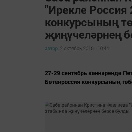
"Ирекле Россия 
конкурсының т
җиңүчеләрнең б
автор,
2 октябрь 2018 - 10:44
27-29 сентябрь көннәрендә Пе
Бөтенроссия конкурсының төб