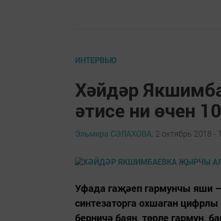
ИНТЕРВЬЮ
Хәйдәр Якшимб
әтисе ни өчен 1
Эльмира СӘЛАХОВА,
2 октябрь 2018 - 
Уфада гаҗәеп гармунчы яши —
синтезаторга охшаган цифрлы 
берничә баян, төрле гармун, ба