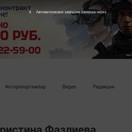
5
Автоматическое закрытие баннера через
Фоторепортажлар
Видео
Редакция
Кристина Фазлиева