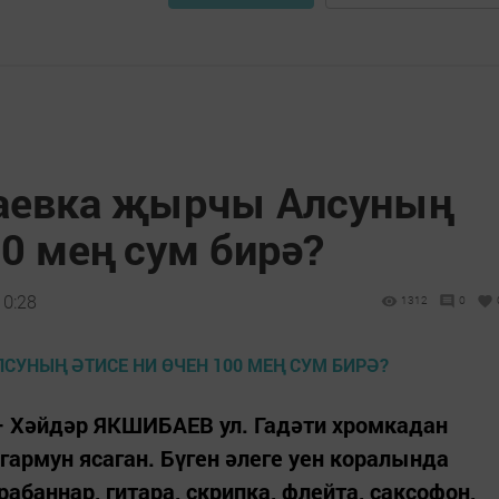
аевка җырчы Алсуның
00 мең сум бирә?
10:28
1312
0
 Хәйдәр ЯКШИБАЕВ ул. Гадәти хромкадан
гармун ясаган. Бүген әлеге уен коралында
рабаннар, гитара, скрипка, флейта, саксофон,