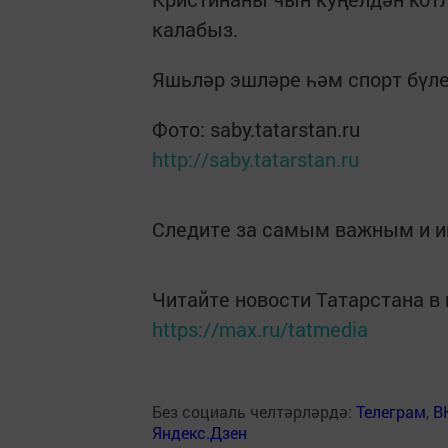
калабыз.
Яшьләр эшләре һәм спорт бүле
Фото: saby.tatarstan.ru
http://saby.tatarstan.ru
Следите за самым важным и 
Читайте новости Татарстана 
https://max.ru/tatmedia
Без социаль челтәрләрдә:
Телеграм
,
В
Яндекс.Дзен