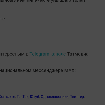
ге
интересным в
Telegram-канале
Татмедиа
в национальном мессенджере MАХ:
Контакте
,
ТикТок
,
Ютуб
,
Одноклассники
,
Твиттер
,