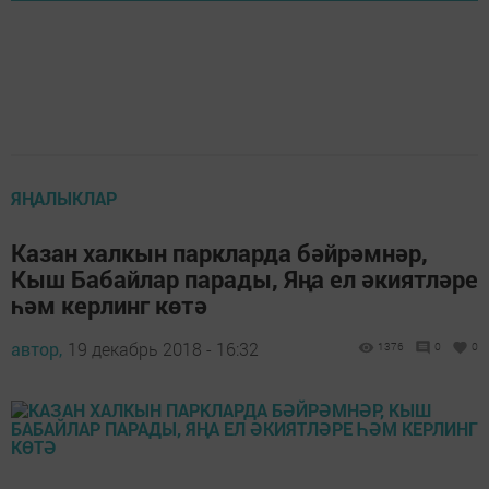
ЯҢАЛЫКЛАР
Казан халкын паркларда бәйрәмнәр,
Кыш Бабайлар парады, Яңа ел әкиятләре
һәм керлинг көтә
автор,
19 декабрь 2018 - 16:32
1376
0
0