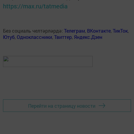
https://max.ru/tatmedia
Без социаль челтәрләрдә:
Телеграм
,
ВКонтакте
,
ТикТок
,
Ютуб
,
Одноклассники
,
Твиттер
,
Яндекс.Дзен
Перейти на страницу новости