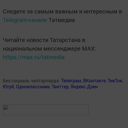
Следите за самым важным и интересным в
Telegram-канале
Татмедиа
Читайте новости Татарстана в
национальном мессенджере MАХ:
https://max.ru/tatmedia
Без социаль челтәрләрдә:
Телеграм
,
ВКонтакте
,
ТикТок
,
Ютуб
,
Одноклассники
,
Твиттер
,
Яндекс.Дзен