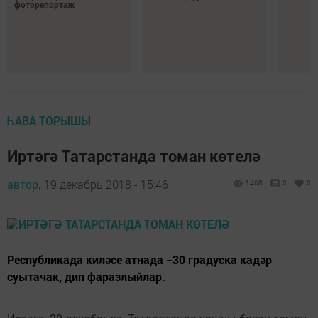
фоторепортаж
ҺАВА ТОРЫШЫ
Иртәгә Татарстанда томан көтелә
автор,
19 декабрь 2018 - 15:46
1468
0
0
Республикада киләсе атнада −30 градуска кадәр
суытачак, дип фаразлыйлар.