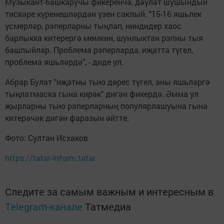
Музыкант-башкаручы фикеренчә, дәүләт шушындый
тискәре күренешләрдән үзен саклый. "15-16 яшьлек
үсмерләр, рэперларны тыңлап, ниндидер хаос
барлыкка китерергә мөмкин, шунлыктан рэпны тыя
башлыйлар. Проблема рэперларда, иҗатта түгел,
проблема яшьләрдә", - диде ул.
Абрар Булат "иҗатны тыю дөрес түгел, аны яшьләргә
тыңлатмаска гына кирәк" дигән фикердә. Әмма ул
җырларны тыю рэперларның популярлашуына гына
китерәчәк дигән фаразын әйтте.
Фото: Султан Исхаков
https://tatar-inform.tatar
Следите за самым важным и интересным в
Telegram-канале
Татмедиа