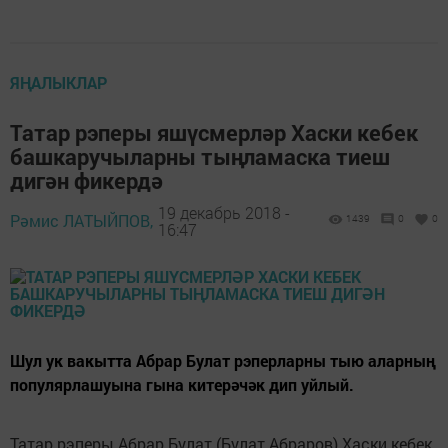
ЯҢАЛЫКЛАР
Татар рэперы яшүсмерләр Хаски кебек
башкаручыларны тыңламаска тиеш
дигән фикердә
19 декабрь 2018 -
Рәмис ЛАТЫЙПОВ,
1439
0
0
16:47
Шул ук вакытта Абрар Булат рэперларны тыю аларның
популярлашуына гына китерәчәк дип уйлый.
Татар рэперы Абрар Булат (Булат Абраров) Хаски кебек