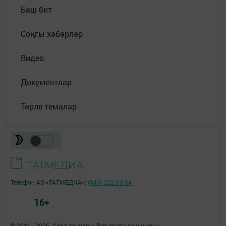
Баш бит
Соңгы хәбәрләр
Видео
Документлар
Төрле темалар
Телефон АО «ТАТМЕДИА»:
(843) 222 09 84
16+
© 2011 - 2026. Саба таңнары. Все права защищены.