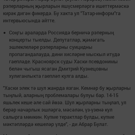
рэперларның җырларын яшүсмерләргә ишеттермәскә
кирәк дигән фикердә. Бу хакта ул "Татар-информ"га
интервьюсында әйтте.
Соңгы араларда Россиядә берничә рэперның
концерты тыелды. Депутатлар, җәмәгать
эшлеклеләре рэперларны суицидны
пропагандалауда, дини хисләрне мыскыл итүдә
гаепләде. Красноярск суды Хаски псевдонимы
белән чыгыш ясаган Дмитрий Кузнецовны
хулиганлыкта гаепләп кулга алды.
"Хаски элек тә шул жанрда язган. Кемнәр бу җырларны
тыңлый, аларның проблемалары булуы бар. 14-15
яшьлек кеше әле сай йөзә. Шул җырларны тыңлап, ул
берәр начарлык эшләргә, мәсәлән, үз-үзенә кул
салырга мөмкин. Күпме терактлар булды, күпме
мәктәпләрдә кешеләр үлде", - ди Абрар Булат.