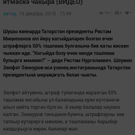
итмәскә чакыра (ВИДЕО)
автор,
19 декабрь 2018 - 15:49
1917
0
1
Шушы көннәрдә Татарстан президенты Рөстәм
Миңнеханов юл йөрү кагыйдәләрен бозган өчен
штрафларга 50% ташлама булганына бик каты кискен
чыккан иде. “Кагыйдә бозу өчен нинди ташлама
булырга мөмкин?” – диде Рөстәм Нургалиевич. Шоумен
Зөлфәт Зиннуров исә үзенең инстаграмында Татарстан
президентына мөрәҗәгать белән чыкты.
Зөлфәт әйтүенчә, штраф түләгәндә каралган 50%
ташлама хисабына ул балаларына куян күчтәнәче
алып кайта торган булган. Ә хәзер балалар нәүмиз
калган. Зиннуров тәкъдиме буенча, штрафларны ике
тапкыр күтәрергә мөмкин, ә ташламаны барыбер
калдырырга кирәк, балалар жәл.