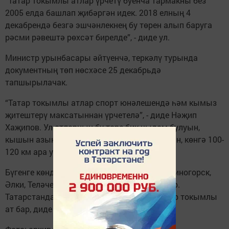
“Татар токымлы атлар үрчетү буенча тармакны без
2005 елда башлап җибәргән идек. 2018 елның 4
декабрендә безгә эшчәнлекнең бу төрен алып баруга
рәсми рәвештә рөхсәт бирелде”, - диде ул.
Министр урынбасары әйтүенчә, теркәлү турында
документның төп нөсхәсе 25 декабрьдә
тапшырылачак.
“Татар токымлы атлар спорт юнәлешендә һәм кымыз
җитештерү максатыннан үрчетелә”, - диде Нәҗип
Хаҗипов. Ул атларның бу төре бик чыдам булуын,
кышын азыкны кардан үзләре казып табуын, көнгә 100-
120 км ара уза алуын сөйләде.
Бүгенге көндә татар токымлы атларны Лениногорск,
Әлки, Теләче, Саба районнарында үрчетәләр.
Татарстанда барлыгы 300 баш тирәсе татар токымлы
ат бар, диде Хаҗипов.