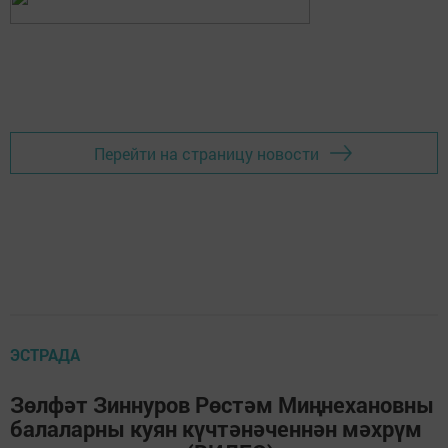
Перейти на страницу новости
ЭСТРАДА
Зөлфәт Зиннуров Рөстәм Миңнехановны
балаларны куян күчтәнәченнән мәхрүм