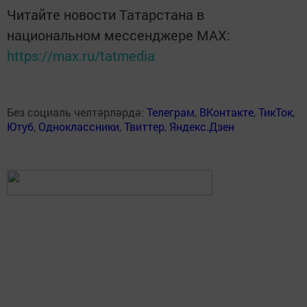
Читайте новости Татарстана в
национальном мессенджере MАХ:
https://max.ru/tatmedia
Без социаль челтәрләрдә:
Телеграм
,
ВКонтакте
,
ТикТок
,
Ютуб
,
Одноклассники
,
Твиттер
,
Яндекс.Дзен