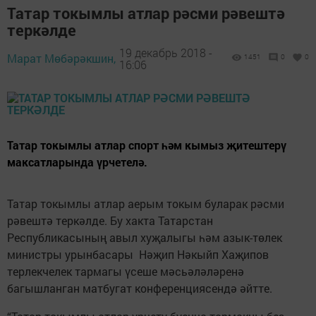
Татар токымлы атлар рәсми рәвештә
теркәлде
19 декабрь 2018 -
Марат Мөбәрәкшин,
1451
0
0
16:06
Татар токымлы атлар спорт һәм кымыз җитештерү
максатларында үрчетелә.
Татар токымлы атлар аерым токым буларак рәсми
рәвештә теркәлде. Бу хакта Татарстан
Республикасының авыл хуҗалыгы һәм азык-төлек
министры урынбасары Нәҗип Нәкыйп Хаҗипов
терлекчелек тармагы үсеше мәсьәләләренә
багышланган матбугат конференциясендә әйтте.