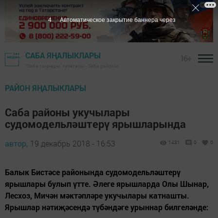
3
Автоматическое закрытие баннера через
САБА ЯҢАЛЫКЛАРЫ
16+
"Саба таңнары" газетасы - Саба районы
РАЙОН ЯҢАЛЫКЛАРЫ
Саба районы укучылары
судомодельләштерү ярышларында
автор,
19 декабрь 2018 - 16:53
1431
0
0
Балык Бистәсе районында судомодельләштерү
ярышлары булып үтте. Әлеге ярышларда Олы Шынар,
Лесхоз, Мичән мәктәпләре укучылары катнашты.
Ярышлар нәтиҗәсендә түбәндәге урыннар билгеләнде: