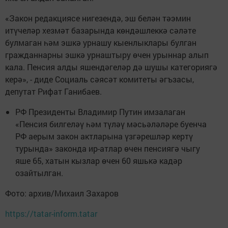
«Закон редакциясе нигезендә, эш белән тәэмин
итүчеләр хезмәт базарында көндәшлеккә сәләте
булмаган һәм эшкә урнашу кыенлыклары булган
гражданнарны эшкә урнаштыру өчен урыннар алып
кала. Пенсия алды яшендәгеләр дә шушы категориягә
керә», - диде Социаль сәясәт комитеты әгъзасы,
депутат Рифат Ганибаев.
РФ Президенты Владимир Путин имзалаган
«Пенсия билгеләү һәм түләү мәсьәләләре буенча
РФ аерым закон актларына үзгәрешләр кертү
турында» законда ир-атлар өчен пенсиягә чыгу
яше 65, хатын кызлар өчен 60 яшькә кадәр
озайтылган.
Фото: архив/Михаил Захаров
https://tatar-inform.tatar