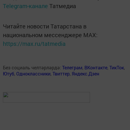
Telegram-канале
Татмедиа
Читайте новости Татарстана в
национальном мессенджере MАХ:
https://max.ru/tatmedia
Без социаль челтәрләрдә:
Телеграм
,
ВКонтакте
,
ТикТок
,
Ютуб
,
Одноклассники
,
Твиттер
,
Яндекс.Дзен