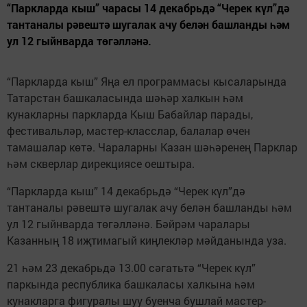
“Паркларда кыш” чарасы 14 декабрьдә “Черек күл”дә
тантаналы рәвештә шугалак ачу белән башланды һәм
ул 12 гыйнварда төгәлләнә.
“Паркларда кыш” Яңа ел программасы кысаларында
Татарстан башкаласында шәһәр халкын һәм
кунакларны паркларда Кыш Бабайлар парады,
фестивальләр, мастер-класслар, балалар өчен
тамашалар көтә. Чараларны Казан шәһәренең Парклар
һәм скверлар дирекциясе оештыра.
“Паркларда кыш” 14 декабрьдә “Черек күл”дә
тантаналы рәвештә шугалак ачу белән башланды һәм
ул 12 гыйнварда төгәлләнә. Бәйрәм чаралары
Казанның 18 иҗтимагый киңлекләр мәйданында уза.
21 һәм 23 декабрьдә 13.00 сәгатьтә “Черек күл”
паркында республика башкаласы халкына һәм
кунакларга фигуралы шуу буенча бушлай мастер-