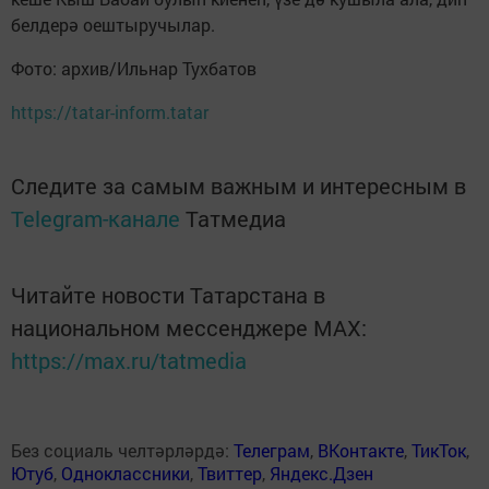
белдерә оештыручылар.
Фото: архив/Ильнар Тухбатов
https://tatar-inform.tatar
Следите за самым важным и интересным в
Telegram-канале
Татмедиа
Читайте новости Татарстана в
национальном мессенджере MАХ:
https://max.ru/tatmedia
Без социаль челтәрләрдә:
Телеграм
,
ВКонтакте
,
ТикТок
,
Ютуб
,
Одноклассники
,
Твиттер
,
Яндекс.Дзен