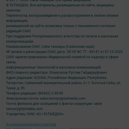
© ТАТМЕДИА. Все материалы, размещенные на сайте, защищены
законом.
Перепечатка, воспроизведение и распространение в любом объеме
информации,
размещенной на сайте, возможна только с письменного согласия
редакций СМИ.
При поддержке Республиканского агентства по печати и массовым
коммуникациям.
Наименование СМИ: Саба таннары (Сабинские зори)
№ записи о регистрации СМИ, дата: ЭЛ № ФС 77 - 90147 от 07.10.2025
СМИ зарегистрированно Федеральной службой по надзору в сфере
связи,
информационных технологий и массовых коммуникаций
ФИО главного редактора: Исмагилов Рустем Габдерауфович
Адрес редакции: 422060, Российская Федерация, Республика
Татарстан, Сабинский муниципальный район, п.г.т. Богатые Сабы, ул.
Тукая, д. 95
Телефон редакции: (84362) 2-30-58
Электронная почта: saba-tannary@tatmedia.com
Почта филиала для сообщений о фактах коррупции: saba-
tannary@tatmedia.com
Учредитель СМИ: АО «ТАТМЕДИА»
Антикоррупционная политика