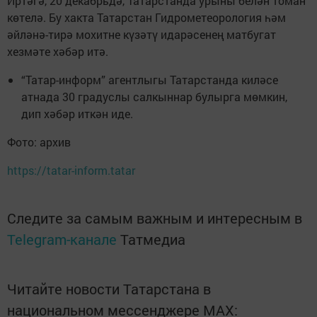
Иртәгә, 20 декабрьдә, Татарстанда урыны белән томан
көтелә. Бу хакта Татарстан Гидрометеорология һәм
әйләнә-тирә мохитне күзәтү идарәсенең матбугат
хезмәте хәбәр итә.
“Татар-информ” агентлыгы Татарстанда киләсе
атнада 30 градуслы салкыннар булырга мөмкин,
дип хәбәр иткән иде.
Фото: архив
https://tatar-inform.tatar
Следите за самым важным и интересным в
Telegram-канале
Татмедиа
Читайте новости Татарстана в
национальном мессенджере MАХ: