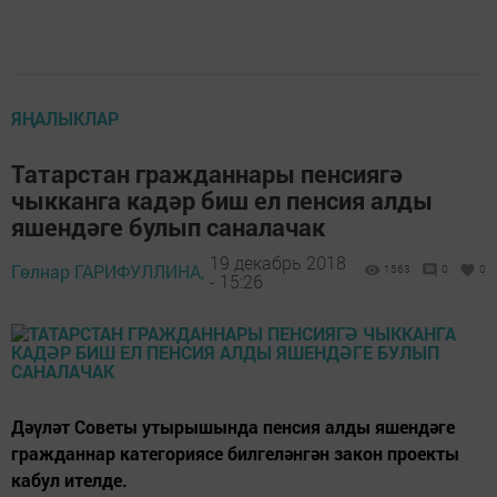
ЯҢАЛЫКЛАР
Татарстан гражданнары пенсиягә
чыкканга кадәр биш ел пенсия алды
яшендәге булып саналачак
19 декабрь 2018
Гөлнар ГАРИФУЛЛИНА,
1563
0
0
- 15:26
Дәүләт Советы утырышында пенсия алды яшендәге
гражданнар категориясе билгеләнгән закон проекты
кабул ителде.