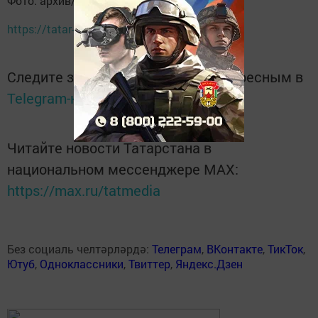
Фото: архив/Рамиль Гали
https://tatar-inform.tatar
Следите за самым важным и интересным в
Telegram-канале
Татмедиа
Читайте новости Татарстана в
национальном мессенджере MАХ:
https://max.ru/tatmedia
Без социаль челтәрләрдә:
Телеграм
,
ВКонтакте
,
ТикТок
,
Ютуб
,
Одноклассники
,
Твиттер
,
Яндекс.Дзен