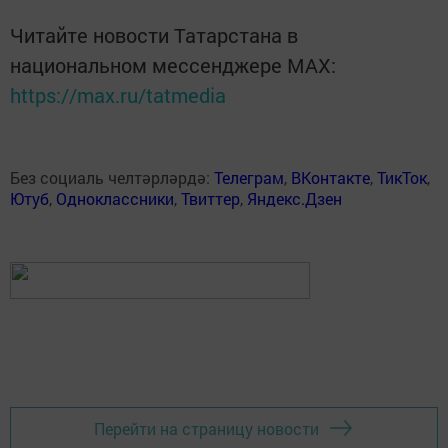
Читайте новости Татарстана в
национальном мессенджере MАХ:
https://max.ru/tatmedia
Без социаль челтәрләрдә:
Телеграм
,
ВКонтакте
,
ТикТок
,
Ютуб
,
Одноклассники
,
Твиттер
,
Яндекс.Дзен
Перейти на страницу новости