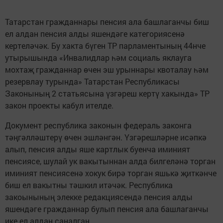
Татарстан гражданнары пенсия ала башлаганчы биш
ел алдан пенсия алды яшендәге категориясенә
кертеләчәк. Бу хакта бүген ТР парламентының 44нче
утырышында «Инвалидлар һәм социаль яклауга
мохтаҗ гражданнар өчен эш урыннары квоталау һәм
резервлау турында» Татарстан Республикасы
Законының 2 статьясына үзгәреш кертү хакында» ТР
закон проекты кабул ителде.
Документ республика законын федераль законга
тәңгәлләштерү өчен эшләнгән. Үзгәрешләрне исәпкә
алып, пенсия алды яше картлык буенча иминият
пенсиясе, шулай ук вакытыннан алда билгеләнә торган
иминият пенсиясенә хокук бирә торган яшькә җиткәнче
биш ел вакытны тәшкил итәчәк. Республика
закоынының элекке редакциясендә пенсия алды
яшендәге гражданнар булып пенсия ала башлаганчы
ике ел алдан саналган.