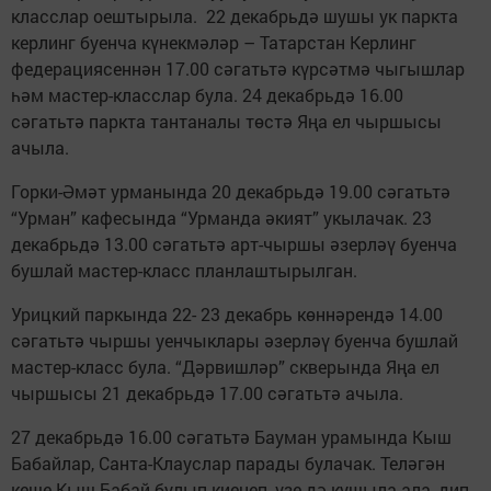
класслар оештырыла. 22 декабрьдә шушы ук паркта
керлинг буенча күнекмәләр – Татарстан Керлинг
федерациясеннән 17.00 сәгатьтә күрсәтмә чыгышлар
һәм мастер-класслар була. 24 декабрьдә 16.00
сәгатьтә паркта тантаналы төстә Яңа ел чыршысы
ачыла.
Горки-Әмәт урманында 20 декабрьдә 19.00 сәгатьтә
“Урман” кафесында “Урманда әкият” укылачак. 23
декабрьдә 13.00 сәгатьтә арт-чыршы әзерләү буенча
бушлай мастер-класс планлаштырылган.
Урицкий паркында 22- 23 декабрь көннәрендә 14.00
сәгатьтә чыршы уенчыклары әзерләү буенча бушлай
мастер-класс була. “Дәрвишләр” скверында Яңа ел
чыршысы 21 декабрьдә 17.00 сәгатьтә ачыла.
27 декабрьдә 16.00 сәгатьтә Бауман урамында Кыш
Бабайлар, Санта-Клауслар парады булачак. Теләгән
кеше Кыш Бабай булып киенеп, үзе дә кушыла ала, дип