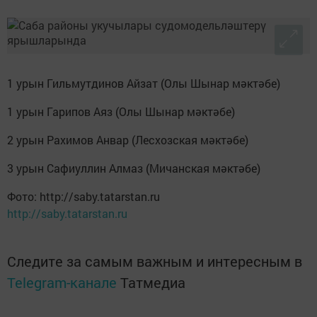
1 урын Гильмутдинов Айзат (Олы Шынар мәктәбе)
1 урын Гарипов Аяз (Олы Шынар мәктәбе)
2 урын Рахимов Анвар (Лесхозская мәктәбе)
3 урын Сафиуллин Алмаз (Мичанская мәктәбе)
Фото: http://saby.tatarstan.ru
http://saby.tatarstan.ru
Следите за самым важным и интересным в
Telegram-канале
Татмедиа