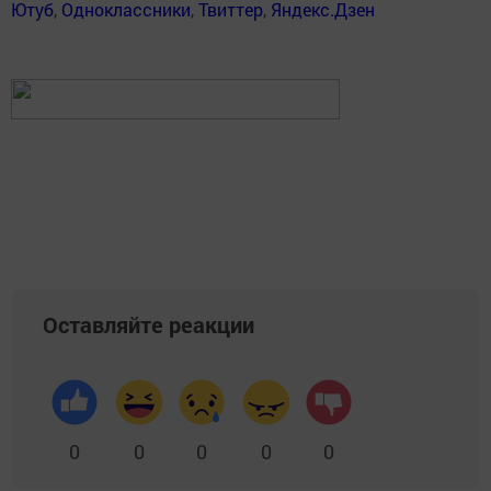
Ютуб
,
Одноклассники
,
Твиттер
,
Яндекс.Дзен
Оставляйте реакции
0
0
0
0
0