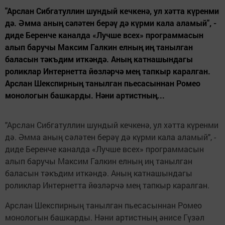
"Арслан Сибгатуллин шундый кечкенә, ул хәтта күренми
дә. Әмма аның сәләтен берәү дә күрми кала аламый", -
диде Беренче каналда «Лучше всех» программасын
алып баручы Максим Галкин елның иң танылган
баласын тәкъдим иткәндә. Аның катнашындагы
роликлар Интернетта йөзләрчә мең тапкыр каралган.
Арслан Шекспирның танылган пьесасыннан Ромео
монологын башкарды. Нәни артистның...
"Арслан Сибгатуллин шундый кечкенә, ул хәтта күренми
дә. Әмма аның сәләтен берәү дә күрми кала аламый", -
диде Беренче каналда «Лучше всех» программасын
алып баручы Максим Галкин елның иң танылган
баласын тәкъдим иткәндә. Аның катнашындагы
роликлар Интернетта йөзләрчә мең тапкыр каралган.
Арслан Шекспирның танылган пьесасыннан Ромео
монологын башкарды. Нәни артистның әнисе Гүзәл