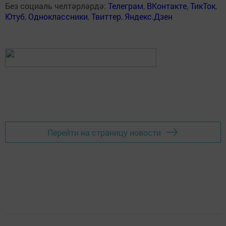
Без социаль челтәрләрдә:
Телеграм
,
ВКонтакте
,
ТикТок
,
Ютуб
,
Одноклассники
,
Твиттер
,
Яндекс.Дзен
Перейти на страницу новости