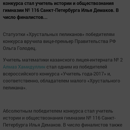
конкурса стал учитель истории и обществознания
гимназии № 116 Санкт-Петербурга Илья Демаков. В
число финалистов...
Статуэтки «Хрустальных пеликанов» победителям
конкурса вручила вице-премьер Правительства РФ
Ольга Голодец.
Учитель математики казанского лицея-интерната № 2
Алмаз Хамидуллин
стал одним из победителей
всероссийского конкурса «Учитель года-2017» и,
соответственно, обладателем малого «Хрустального
пеликана».
Абсолютным победителем конкурса стал учитель
истории и обществознания гимназии № 116 Санкт-
Петербурга Илья Демаков. В число финалистов также