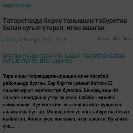
ЯҢАЛЫКЛАР
Татарстанда берәү танышын табуретка
белән сугып үтереп, итен ашаган
автор,
6 октябрь 2017 - 11:07
1251
0
0
Тирә-якны тетрәндергән фаҗига кичә Аксубай
районында булган. Бер йортта суелып беткән 53
яшьлек ир-ат мәетенә тап булалар. Баксаң, аны 40
яшьлек авылдашы үтергән икән. Сәбәбе - акылга
сыймаслык. Кунакка килгән танышы йорт хуҗасын...
ашамакчы булган. Моның өчен ул аны табуретка белән
кыйнаган. Аннан суеп, кискәләп, итен ашаган. Бу хакта
үзе...