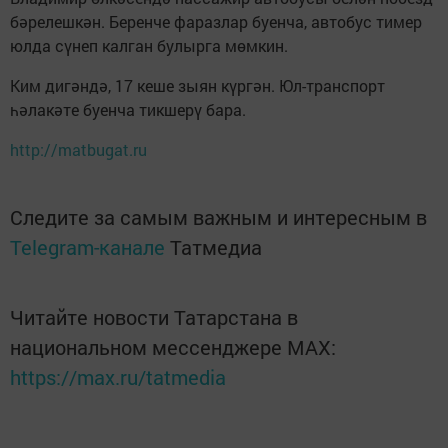
бәрелешкән. Беренче фаразлар буенча, автобус тимер
юлда сүнеп калган булырга мөмкин.
Ким дигәндә, 17 кеше зыян күргән. Юл-транспорт
һәлакәте буенча тикшерү бара.
http://matbugat.ru
Следите за самым важным и интересным в
Telegram-канале
Татмедиа
Читайте новости Татарстана в
национальном мессенджере MАХ:
https://max.ru/tatmedia