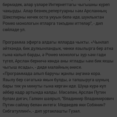
бирмәдек, алар үзләре Интернеттагы чыгышны күреп
чакырды. Алар безнең репертуарны һәм Арсланның
Шекспирны ничек оста укуын белә иде, шунлыктан
Ромео монологын ятларга тәкъдим иттеләр", - дип
сөйләде ул.
Программа эфирга алдагы ялларда чыкты. «Чынлап
әйткәндә, бик дулкынландык, чөнки язылырга бер атна
гына калып барды, ә Ромео монологы зур һәм гади
түгел, Арслан берничә көндә аны ятлады һәм бик яхшы
чыгыш ясады», - диде малайның әнисе.
«Программада алып баручы җанлы әңгәмә кора.
Язылу бер сәгатькә якын булды, ә тапшыруга шуның
бары тик ун минуты гына кергән иде. Шуңа күрә күп
әйбер кадр артында калды. Мәсәлән, Арслан Путин
булам дигәч, Галкин шаярып, "Владимир Владимирович
Путин сайлау белән интегә: Медведев яки Собянин?
Сибгатуллин!», - дип уртаклашты Гүзәл.