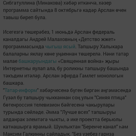
Сибгатуллина (Минакова) хәбәр иткәнчә, хәзер
программа сайтында 8 октябрьгә кадәр Арслан өчен
тавыш биреп була.
Исегезгә төшерәбез, 1 июньдә Арслан федераль
каналдагы Андрей Малаховның «Детство жжет»
программасында
чыгыш ясый
. Тапшыру Халыкара
балаларны яклау көне уңаеннан төшерелә. Нәни татар
малае
башкаруындагы
«Священная война» җыры
Интернетны яулап ала, бу роликны тапшыру башында
тәкъдим итәләр. Арслан эфирда Гамлет монологын
башкара.
"
Татар-информ
" хәбәрчесенә бүген биргән әңгәмәсендә
Гүзәл бу тапшыру чыкканнан соң улын "Синяя птица"
бөтенроссия телевизион бәйгесенә чакырулары
турында сөйләде. Әмма "Лучше всех" тапшыруы
алданрак элемтәгә чыкты, ә ике проектта берьюлы
катнашырга ярамый. Шунлыктан "Беренче канал" һәм
Максим Галкинны сайладык. "Без үзебез гариза