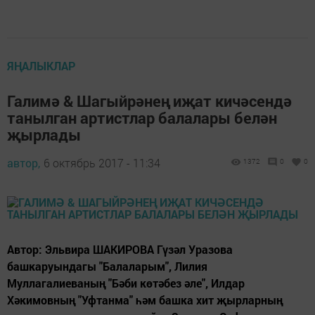
ЯҢАЛЫКЛАР
Галимә & Шагыйрәнең иҗат кичәсендә
танылган артистлар балалары белән
җырлады
автор,
6 октябрь 2017 - 11:34
1372
0
0
Автор: Эльвира ШАКИРОВА Гүзәл Уразова
башкаруындагы "Балаларым", Лилия
Муллагалиеваның "Бәби көтәбез әле", Илдар
Хәкимовның "Уфтанма" һәм башка хит җырларның