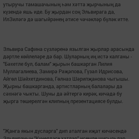
утыручы тамашачының һәм хәтта җырчының да
күзендә яшь иде. Бу җырдан соң Эльвирага да,
ИлЗиләгә дә шагыйрәнең әтисе чәчәкләр бүләк итте.
Эльвира Сафина сүзләренә язылган җырлар арасында
дәртле көйлеләре дә бар. Шуларның иң истә калганы -
"Бәхетле бул, балам" җырын башкарган Лилия
Муллагалиева, Замирә Рәҗәпова, Гүзәл Идрисова,
Айгөл Шәйхетдинова, Гөлназ Шәрипҗанова чыгышы.
Җырны башкарганда, артистларның балалары да
сәхнәгә чыкты. Шуны да әйтергә кирәк, кичәдә бу
җырга төшерелгән клипның презентациясе булды.
"Җанга якын дусларга" дип аталган иҗат кичәсендә
Эльвираның "Күңелдәге хатлар" исемле шигырьләр