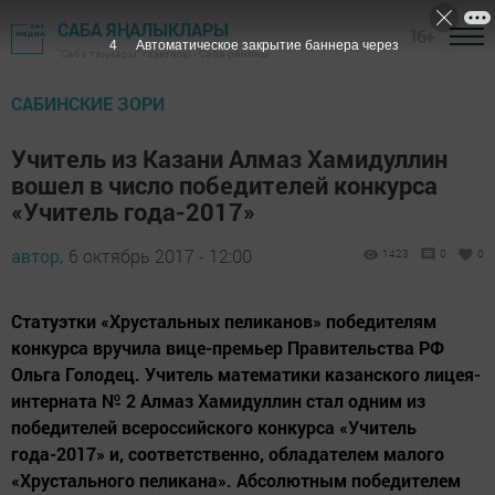
САБА ЯҢАЛЫКЛАРЫ
16+
3
Автоматическое закрытие баннера через
"Саба таңнары" газетасы - Саба районы
САБИНСКИЕ ЗОРИ
Учитель из Казани Алмаз Хамидуллин
вошел в число победителей конкурса
«Учитель года-2017»
автор,
6 октябрь 2017 - 12:00
1423
0
0
Статуэтки «Хрустальных пеликанов» победителям
конкурса вручила вице-премьер Правительства РФ
Ольга Голодец. Учитель математики казанского лицея-
интерната № 2 Алмаз Хамидуллин стал одним из
победителей всероссийского конкурса «Учитель
года-2017» и, соответственно, обладателем малого
«Хрустального пеликана». Абсолютным победителем