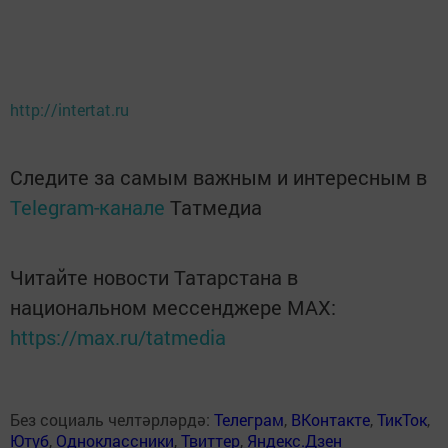
http://intertat.ru
Следите за самым важным и интересным в
Telegram-канале
Татмедиа
Читайте новости Татарстана в
национальном мессенджере MАХ:
https://max.ru/tatmedia
Без социаль челтәрләрдә:
Телеграм
,
ВКонтакте
,
ТикТок
,
Ютуб
,
Одноклассники
,
Твиттер
,
Яндекс.Дзен