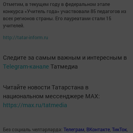
Отметим, в текущем году в федеральном этапе
конкурса «Учитель года» участвовали 85 педагогов из
всех регионов страны. Его лауреатами стали 15
учителей.
http://tatar-inform.ru
Следите за самым важным и интересным в
Telegram-канале
Татмедиа
Читайте новости Татарстана в
национальном мессенджере MАХ:
https://max.ru/tatmedia
Без социаль челтәрләрдә:
Телеграм
,
ВКонтакте
,
ТикТок
,