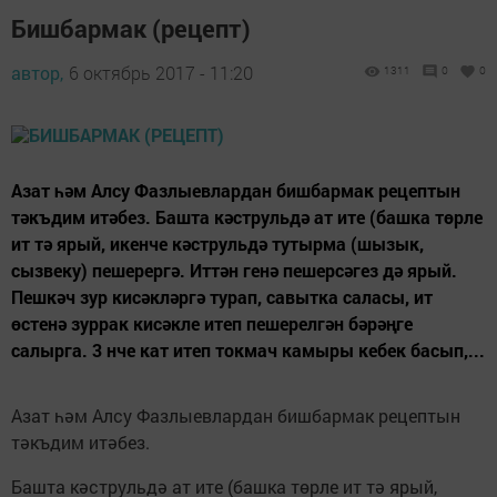
Бишбармак (рецепт)
автор,
6 октябрь 2017 - 11:20
1311
0
0
Азат һәм Алсу Фазлыевлардан бишбармак рецептын
тәкъдим итәбез. Башта кәструльдә ат ите (башка төрле
ит тә ярый, икенче кәструльдә тутырма (шызык,
сызвеку) пешерергә. Иттән генә пешерсәгез дә ярый.
Пешкәч зур кисәкләргә турап, савытка саласы, ит
өстенә зуррак кисәкле итеп пешерелгән бәрәңге
салырга. 3 нче кат итеп токмач камыры кебек басып,...
Азат һәм Алсу Фазлыевлардан бишбармак рецептын
тәкъдим итәбез.
Башта кәструльдә ат ите (башка төрле ит тә ярый,