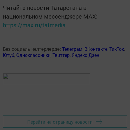
Читайте новости Татарстана в
национальном мессенджере MАХ:
https://max.ru/tatmedia
Без социаль челтәрләрдә:
Телеграм
,
ВКонтакте
,
ТикТок
,
Ютуб
,
Одноклассники
,
Твиттер
,
Яндекс.Дзен
Перейти на страницу новости