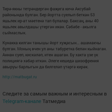
Тирә-якны тетрәндергән фаҗига кичә Аксубай
районында булган. Бер йортта суелып беткән 53
яшьлек ир-ат мәетенә тап булалар. Баксаң, аны 40
яшьлек авылдашы үтергән икән. Сәбәбе - акылга
сыймаслык.
Кунакка килгән танышы йорт хуҗасын... ашамакчы
булган. Моның өчен ул аны табуретка белән кыйнаган.
Аннан суеп, кискәләп, итен ашаган. Бу хакта үзе үк
полициягә хәбәр иткән. Әлеге кешедә шизофрения
авыруы барлыгын да билгеләп үтәргә кирәк.
http://matbugat.ru
Следите за самым важным и интересным в
Telegram-канале
Татмедиа