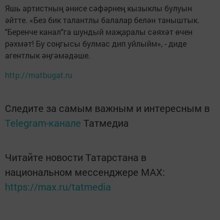
Яшь артистның әнисе сәфәрнең кызыклы булуын
әйтте. «Без бик талантлы балалар белән таныштык.
"Беренче канал"га шундый маҗаралы сәяхәт өчен
рәхмәт! Бу соңгысы булмас дип уйлыйм», - диде
агентлык әңгәмәдәше.
http://matbugat.ru
Следите за самым важным и интересным в
Telegram-канале
Татмедиа
Читайте новости Татарстана в
национальном мессенджере MАХ:
https://max.ru/tatmedia