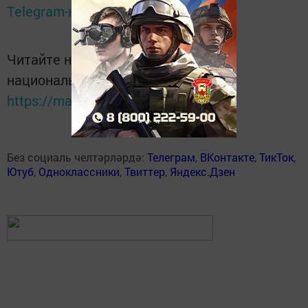
Telegram-канале
Татмедиа
Читайте новости Татарстана в
национальном мессенджере MАХ:
https://max.ru/tatmedia
Без социаль челтәрләрдә:
Телеграм
,
ВКонтакте
,
ТикТок
,
Ютуб
,
Одноклассники
,
Твиттер
,
Яндекс.Дзен