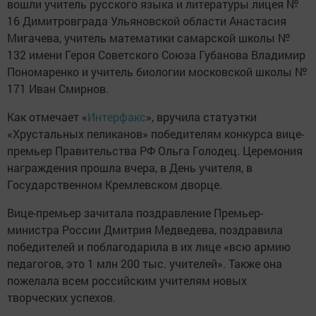
вошли учитель русского языка и литературы лицея №
16 Димитровграда Ульяновской области Анастасия
Мигачева, учитель математики самарской школы №
132 имени Героя Советского Союза Губанова Владимир
Пономаренко и учитель биологии московской школы №
171 Иван Смирнов.
Как отмечает «
Интерфакс
», вручила статуэтки
«Хрустальных пеликанов» победителям конкурса вице-
премьер Правительства РФ Ольга Голодец. Церемония
награждения прошла вчера, в День учителя, в
Государственном Кремлевском дворце.
Вице-премьер зачитала поздравление Премьер-
министра России Дмитрия Медведева, поздравила
победителей и поблагодарила в их лице «всю армию
педагогов, это 1 млн 200 тыс. учителей». Также она
пожелала всем российским учителям новых
творческих успехов.