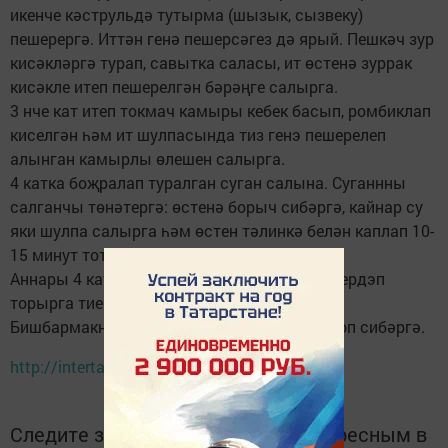
икенче кәструльдә тутырма (шызык, сызвеку)
пешерергә. Иттән генә пешерсәгез дә ярый. Пешкәч зур
кисәкләргә турап, савытка саласы, ит өстенә зуррак
кисәкле итеп пешерелгән бәрәңге салырга.
3 нче кат итеп токмач камыры кебек басып, ромбиклап
киселгән һәм ит шулпасында тиз генэ пешерелеп
алынган камырлы өлешен салырга.
4 катка боҗралап туралган суган салына. Суганнны
салганчы төнәтергә: өстенә борыч сибәргә, кайнар су
яки шулпа салырга һәм өстен тәлинкә белән каплап 10-
15 минут тотарга.
Аннары 4 кат итеп суганны салырга. Ул кетердэп
торырга тиеш.
Бишбармакнын өстенә шулпа салырга, укроп сибәргә.
http://intertat.ru
Следите за самым важным и интересным в