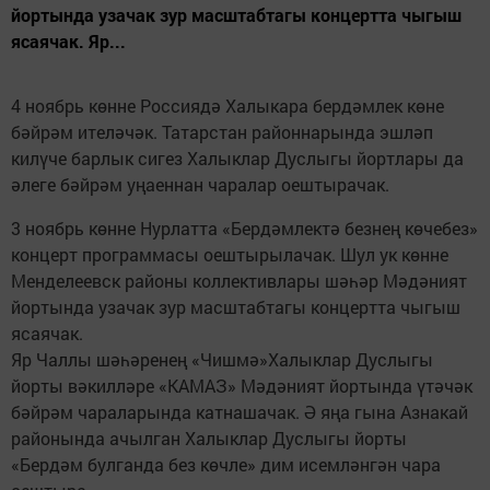
йортында узачак зур масштабтагы концертта чыгыш
ясаячак. Яр...
4 ноябрь көнне Россиядә Халыкара бердәмлек көне
бәйрәм ителәчәк. Татарстан районнарында эшләп
килүче барлык сигез Халыклар Дуслыгы йортлары да
әлеге бәйрәм уңаеннан чаралар оештырачак.
3 ноябрь көнне Нурлатта «Бердәмлектә безнең көчебез»
концерт программасы оештырылачак. Шул ук көнне
Менделеевск районы коллективлары шәһәр Мәдәният
йортында узачак зур масштабтагы концертта чыгыш
ясаячак.
Яр Чаллы шәһәренең «Чишмә»Халыклар Дуслыгы
йорты вәкилләре «КАМАЗ» Мәдәният йортында үтәчәк
бәйрәм чараларында катнашачак. Ә яңа гына Азнакай
районында ачылган Халыклар Дуслыгы йорты
«Бердәм булганда без көчле» дим исемләнгән чара