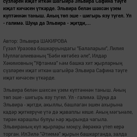
сүзләрен иҗат иткән шагыйрә Эльвира Сафина тәүге
иҗат кичәсен үткәрде. Эльвира белән шәхсән үзем
күптәннән таныш. Аның төп эше - шигырь язу түгел. Ул
- галимә. Шуңа да Эльвира - җитди,...
Автор: Эльвира ШАКИРОВА
Гүзәл Уразова башкаруындагы "Балаларым", Лилия
Муллагалиеваның "Бәби көтәбез әле", Илдар
Хәкимовның "Уфтанма" һәм башка хит җырларның
сүзләрен иҗат иткән шагыйрә Эльвира Сафина тәүге
иҗат кичәсен үткәрде.
Эльвира белән шәхсән үзем күптәннән таныш. Аның
төп эше - шигырь язу түгел. Ул - галимә. Шуңа да
Эльвира - җитди, акыллы, башлаган эшен ахырына
кадәр җиткерүче үтә дә җаваплы кеше. Аның мәгънәле,
тирән карашлы булуы һәр җырында чагыла.
Эльвираның күп җырлары моңсу, йөрәккә үтеп керә
торган. ИлЗилә "Әтиемә" җырын башкарганда, залда