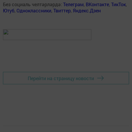
Без социаль челтәрләрдә:
Телеграм
,
ВКонтакте
,
ТикТок
,
Ютуб
,
Одноклассники
,
Твиттер
,
Яндекс.Дзен
Перейти на страницу новости