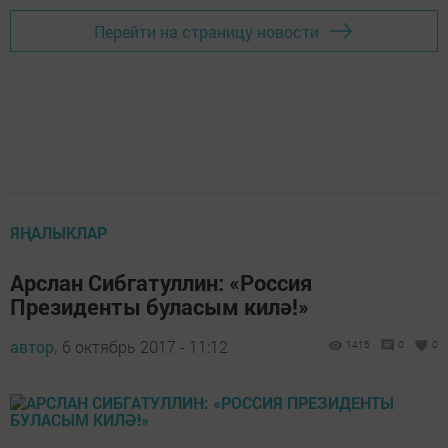
Перейти на страницу новости
ЯҢАЛЫКЛАР
Арслан Сибгатуллин: «Россия
Президенты буласым килә!»
автор,
6 октябрь 2017 - 11:12
1415
0
0