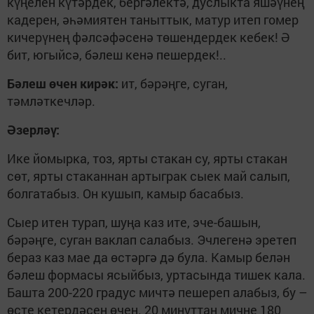
күңелен күтәрдек, бергәлектә, дуслыкта яшәүнең
кадерен, әһәмиятен таныттык, матур итеп гомер
кичерүнең фәлсәфәсенә төшендердек кебек! Ә
бит, югыйсә, бәлеш кенә пешердек!..
Бәлеш өчен кирәк:
ит, бәрәңге, суган,
тәмләткечләр.
Әзерләү:
Ике йомырка, тоз, ярты стакан су, ярты стакан
сөт, ярты стаканнан артыграк сыек май салып,
болгатабыз. Он кушып, камыр басабыз.
Сыер итен турап, шуңа каз ите, эче-башын,
бәрәңге, суган ваклап салабыз. Эчлегенә эретеп
бераз каз мае да өстәргә дә була. Камыр белән
бәлеш формасы ясыйбыз, уртасында тишек кала.
Башта 200-220 градус мичтә пешереп алабыз, бу –
өсте кетердәсен өчен. 20 минуттан мичне 180