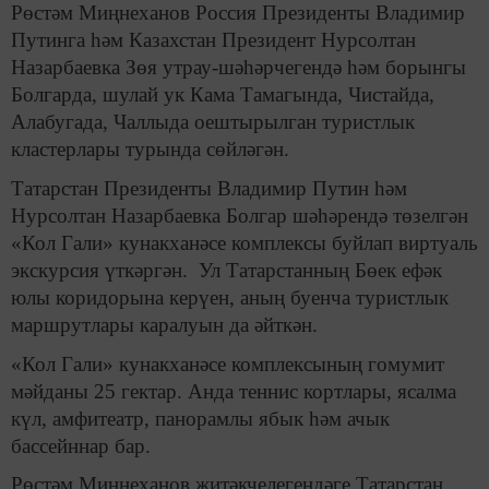
Рөстәм Миңнеханов Россия Президенты Владимир
Путинга һәм Казахстан Президент Нурсолтан
Назарбаевка Зөя утрау-шәһәрчегендә һәм борынгы
Болгарда, шулай ук Кама Тамагында, Чистайда,
Алабугада, Чаллыда оештырылган туристлык
кластерлары турында сөйләгән.
Татарстан Президенты Владимир Путин һәм
Нурсолтан Назарбаевка Болгар шәһәрендә төзелгән
«Кол Гали» кунакханәсе комплексы буйлап виртуаль
экскурсия үткәргән. Ул Татарстанның Бөек ефәк
юлы коридорына керүен, аның буенча туристлык
маршрутлары каралуын да әйткән.
«Кол Гали» кунакханәсе комплексының гомумит
мәйданы 25 гектар. Анда теннис кортлары, ясалма
күл, амфитеатр, панорамлы ябык һәм ачык
бассейннар бар.
Рөстәм Миңнеханов җитәкчелегендәге Татарстан