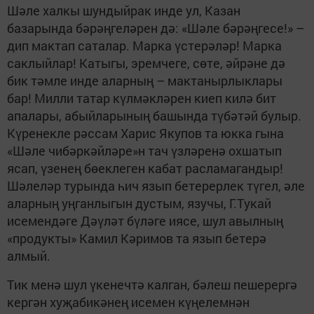
Шәле халкы шундыйрак инде ул, Казан
базарында бәрәңгеләрен дә: «Шәле бәрәңгесе!» –
дип мактап саталар. Марка үстерәләр! Марка
саклыйлар! Катыгы, эремчеге, сөте, әйрәне дә
бик тәмле инде аларның – мактанырлыклары
бар! Милли татар күлмәкләрен киеп килә бит
апалары, абыйларының башында түбәтәй булыр.
Күренекле рәссам Харис Якупов та юкка гына
«Шәле чибәркәйләре»н тач үзләренә охшатып
ясап, үзенең бөеклеген кабат расламагандыр!
Шәлеләр турында һич язып бетерерлек түгел, әле
аларның уңганлыгын дустым, язучы, Г.Тукай
исемендәге Дәүләт бүләге иясе, шул авылның
«продукты» Камил Кәримов та язып бетерә
алмый.
Тик менә шул үкенечтә калган, бәлеш пешерергә
кергән хуҗабикәнең исемен күңелемнән