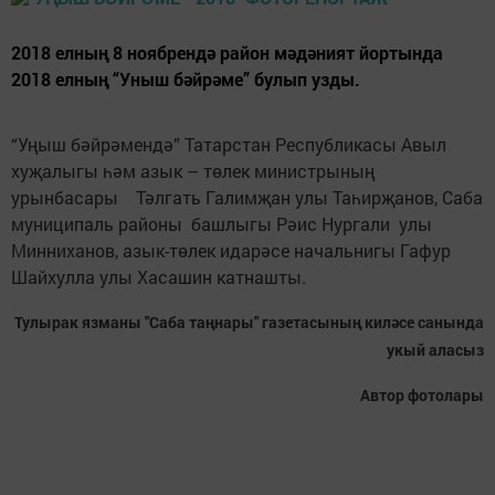
2018 елның 8 ноябрендә район мәдәният йортында
2018 елның “Уныш бәйрәме” булып узды.
“Уңыш бәйрәмендә” Татарстан Республикасы Авыл
хуҗалыгы һәм азык – төлек министрының
урынбасары Тәлгать Галимҗан улы Таһирҗанов, Саба
муниципаль районы башлыгы Рәис Нургали улы
Минниханов, азык-төлек идарәсе начальнигы Гафур
Шайхулла улы Хасашин катнашты.
Тулырак язманы "Саба таңнары" газетасының киләсе санында
укый аласыз
Автор фотолары