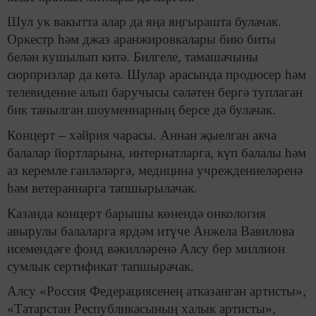
Шул ук вакытта алар да яңа яңгырашта булачак.
Оркестр һәм джаз аранжировкалары бию биты
белән кушылып китә. Билгеле, тамашачыны
сюрпризлар да көтә. Шулар арасында продюсер һәм
телевидение алып баручысы сәләтен бергә туплаган
бик танылган шоуменнарның берсе дә булачак.
Концерт – хәйрия чарасы. Аннан
җ
ыелган акча
балалар йортларына, интернатларга, күп балалы һәм
аз керемле гаиләләргә, медицина учреждениеләренә
һәм ветераннарга тапшырылачак.
Казанда концерт барышы көнендә онкология
авырулы балаларга ярдәм итүче Анжела Вавилова
исемендәге фонд вәкилләренә Алсу бер миллион
сумлык сертификат тапшырачак.
Алсу «Россия Федерациясенең атказанган артисты»,
«Татарстан Республикасының халык артисты»,