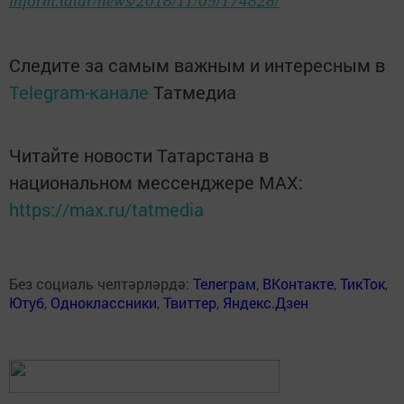
inform.tatar/news/2018/11/09/174828/
Следите за самым важным и интересным в
Telegram-канале
Татмедиа
Читайте новости Татарстана в
национальном мессенджере MАХ:
https://max.ru/tatmedia
Без социаль челтәрләрдә:
Телеграм
,
ВКонтакте
,
ТикТок
,
Ютуб
,
Одноклассники
,
Твиттер
,
Яндекс.Дзен