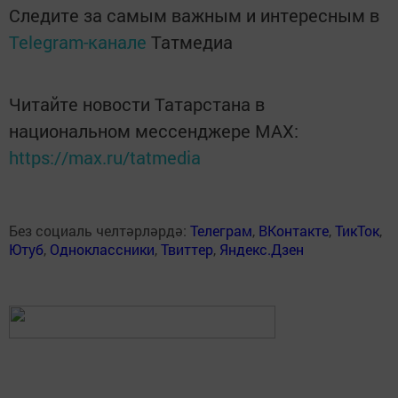
Следите за самым важным и интересным в
Telegram-канале
Татмедиа
Читайте новости Татарстана в
национальном мессенджере MАХ:
https://max.ru/tatmedia
Без социаль челтәрләрдә:
Телеграм
,
ВКонтакте
,
ТикТок
,
Ютуб
,
Одноклассники
,
Твиттер
,
Яндекс.Дзен