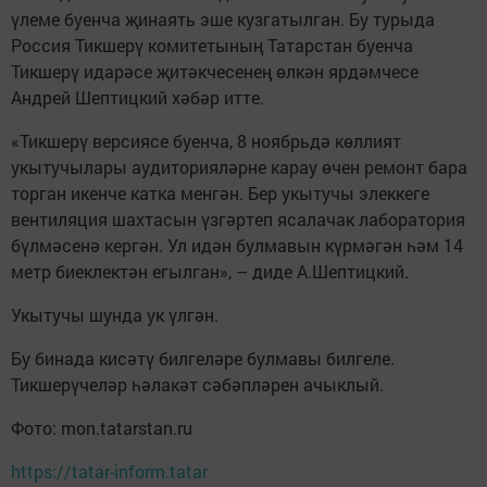
үлеме буенча җинаять эше кузгатылган. Бу турыда
Россия Тикшерү комитетының Татарстан буенча
Тикшерү идарәсе җитәкчесенең өлкән ярдәмчесе
Андрей Шептицкий хәбәр итте.
«Тикшерү версиясе буенча, 8 ноябрьдә көллият
укытучылары аудиторияләрне карау өчен ремонт бара
торган икенче катка менгән. Бер укытучы элеккеге
вентиляция шахтасын үзгәртеп ясалачак лаборатория
бүлмәсенә кергән. Ул идән булмавын күрмәгән һәм 14
метр биеклектән егылган», – диде А.Шептицкий.
Укытучы шунда ук үлгән.
Бу бинада кисәтү билгеләре булмавы билгеле.
Тикшерүчеләр һәлакәт сәбәпләрен ачыклый.
Фото: mon.tatarstan.ru
https://tatar-inform.tatar