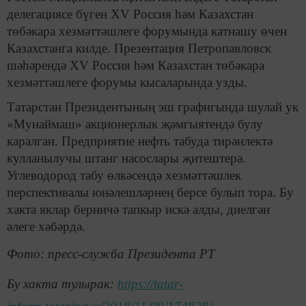
делегациясе бүген XV Россия һәм Казахстан
төбәкара хезмәттәшлеге форумында катнашу өчен
Казахстанга килде. Презентация Петропавловск
шәһәрендә XV Россия һәм Казахстан төбәкара
хезмәттәшлеге форумы кысаларында узды.
Татарстан Президентының эш графигында шулай ук
«Мунаймаш» акционерлык җәмгыятендә булу
каралган. Предприятие нефть табуда тирәнлектә
кулланылучы штанг насослары җитештерә.
Углеводород табу өлкәсендә хезмәттәшлек
перспективалы юнәлешләрнең берсе булып тора. Бу
хакта яклар берничә тапкыр искә алды, диелгән
әлеге хәбәрдә.
Фото: пресс-служба Президента РТ
Бу хакта тулырак:
https://tatar-