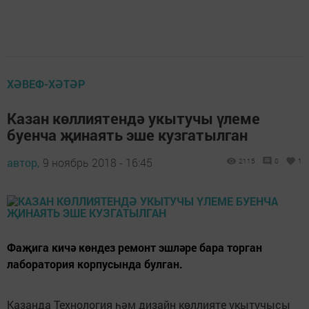
ХӘВЕФ-ХӘТӘР
Казан көллиятендә укытучы үлеме
буенча җинаять эше кузгатылган
автор,
9 ноябрь 2018 - 16:45
2115
0
1
Фаҗига кичә көндез ремонт эшләре бара торган
лаборатория корпусында булган.
Казанда Технология һәм дизайн көллияте укытучысы