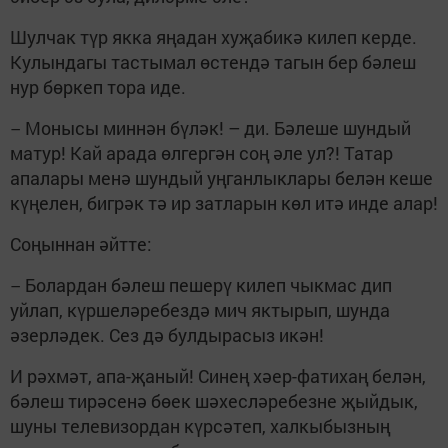
Шулчак түр якка яңадан хуҗабикә килеп керде.
Кулындагы тастымал өстендә тагын бер бәлеш
нур бөркеп тора иде.
Монысы миннән бүләк! – ди. Бәлеше шундый
–
матур! Кай арада өлгергән соң әле ул?! Татар
апалары менә шундый уңганлыклары белән кеше
күңелен, бигрәк тә ир затларын көл итә инде алар!
Соңыннан әйтте:
Болардан бәлеш пешерү килеп чыкмас дип
–
уйлап, күршеләребездә мич яктырып, шунда
әзерләдек. Сез дә булдырасыз икән!
И рәхмәт, апа-җаный! Синең хәер-фатихаң белән,
бәлеш тирәсенә бөек шәхесләребезне җыйдык,
шуны телевизордан күрсәтеп, халкыбызның