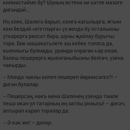
килмәстәйме бу? Шуның өстенә ни хәтле мәзәге
дигәндәй…
Иң элек, Шәлегә барып, кемгә кагылырга, ягъни
кем бездәй «егетләргә» үз өендә бу осталыкны
үткәрергә рөхсәт бирә, шуны җайлау бурычы
тора. Бик мәшәкатьлеге эш кебек тоелса да,
кыенлыгы булмады, урамда очраган һәр кеше,
бәлеш пешерергә җыенганыбызны белгәч, үзенә
чакырды.
Монда чаклы килеп пешереп йөрмәсәгез?! –
–
дигән булалар.
Пешерсәң, нәкъ менә Шәленең үзендә тәмле
–
пешә икән ул татарның иң затлы ризыгы! – дигәч,
аптырап карап торалар да:
Ә кәк же! – диләр.
–