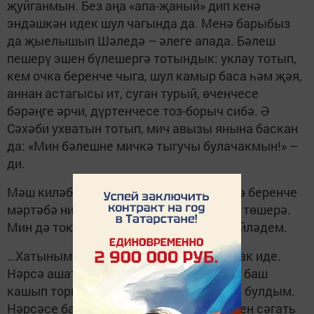
җуйганмын. Без аңа «апа-җаный» дип кенә
эндәшкән идек шул чагында да. Менә барыбыз
да җыелышып Шәледә – әлеге апада. Бәлеш
пешерү эшен бүлешергә тотындык: уклау тотып,
кем очка беренче чыга, шул камыр баса һәм җәя,
аннан астагысы ит, суган турый, өченчесе
бәрәңге әрчи, дүртенчесе тоз-борыч сибә. Ә
Сәхәби ухватын тотып, мич авызы янына баскан
да: «Мин бәлешне мичкә тыгучы булачакмын!» –
ди.
Мәш киләбез. Һәрберебез үз гомерендә беренче
мәртәбә нинди ризык пешергәнен искә төшерә.
Мин дә токмачлы аш пешергәнемне сөйләдем.
…Хатыным әниләренә кайтып киткән чак иде.
Нәрсә ашатыйм икән бу балаларга дип, баш
кашып торгач, токмачлы аш пешерергә булдым.
Нәрсәсе бар инде аны пешерүнең?.. Итен сәгать