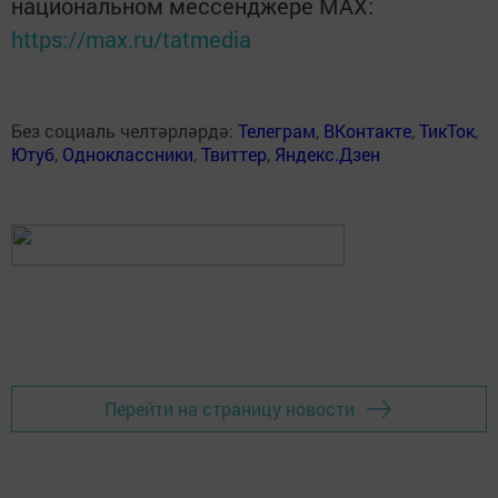
национальном мессенджере MАХ:
https://max.ru/tatmedia
Без социаль челтәрләрдә:
Телеграм
,
ВКонтакте
,
ТикТок
,
Ютуб
,
Одноклассники
,
Твиттер
,
Яндекс.Дзен
Перейти на страницу новости