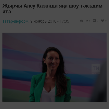
Җырчы Алсу Казанда яңа шоу тәкъдим
итә
Татар-информ,
9 ноябрь 2018 - 17:05
1562
0
0