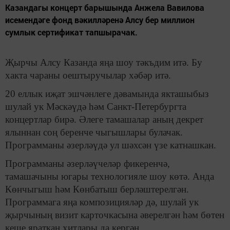
Казандагы концерт барышында Анжела Вавилова
исемендәге фонд вәкилләренә Алсу бер миллион
сумлык сертификат тапшырачак.
Җырчы Алсу Казанда яңа шоу тәкъдим итә. Бу
хакта чараны оештыручылар хәбәр итә.
20 еллык иҗат эшчәнлеге дәвамында якташыбыз
шулай ук Мәскәүдә һәм Санкт-Петербургта
концертлар бирә. Әлеге тамашалар аның декрет
ялыннан соң беренче чыгышлары булачак.
Программаны әзерләүдә ул шәхсән үзе катнашкан.
Программаны әзерләүчеләр фикеренчә,
тамашачыны югары технологияле шоу көтә. Анда
Көнчыгыш һәм Көнбатыш берләштерелгән.
Программага яңа композицияләр дә, шулай ук
җырчының визит карточкасына әверелгән һәм бөтен
кеше яраткан хитлары да кергән.