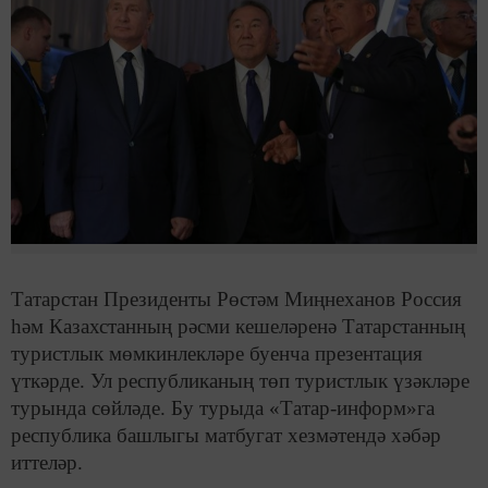
Татарстан Президенты Рөстәм Миңнеханов Россия
һәм Казахстанның рәсми кешеләренә Татарстанның
туристлык мөмкинлекләре буенча презентация
үткәрде. Ул республиканың төп туристлык үзәкләре
турында сөйләде. Бу турыда «Татар-информ»га
республика башлыгы матбугат хезмәтендә хәбәр
иттеләр.