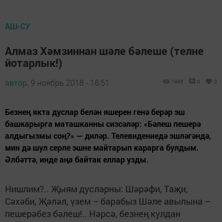
АШ-СУ
Алмаз Хәмзиннан шәле бәлеше (телне
йотарлык!)
автор,
9 ноябрь 2018 - 16:51
1985
0
0
Безнең якта дуслар белән яшерен генә берәр эш
башкарырга маташканны сизсәләр: «Бәлеш пешерә
алдыгызмы соң?» — диләр. Телевидениедә эшләгәндә,
мин дә шул серле эшне майтарып карарга булдым.
Әлбәттә, инде аңа байтак еллар узды.
Нишлим?.. Җыям дусларны: Шәрәфи, Таҗи,
Сәхәби, Җәләл, үзем – барабыз Шәле авылына –
пешерәбез бәлеш!.. Нәрсә, безнең кулдан