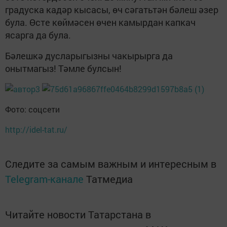
градуска кадәр кысасы, өч сәгатьтән бәлеш әзер
була. Өсте көймәсен өчен камырдан капкач
ясарга да була.
Бәлешкә дусларыгызны чакырырга да
онытмагыз! Тәмле булсын!
Фото: соцсети
http://idel-tat.ru/
Следите за самым важным и интересным в
Telegram-канале
Татмедиа
Читайте новости Татарстана в