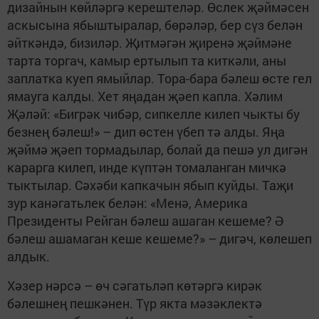
дизайнын көйләргә керештеләр. Өслек җәймәсен
аскысына ябыштыралар, бөрәләр, бер сүз белән
әйткәндә, бизиләр. Җитмәгән җиренә җәймәне
тарта торгач, камыр ертылып та киткәли, аны
заплатка куеп ямыйлар. Тора-бара бәлеш өсте гел
ямауга калды. Хет яңадан җәеп капла. Хәлим
Җәләй: «Бигрәк чибәр, сипкелле килеп чыкты бу
безнең бәлеш!» – дип өстен үбеп тә алды. Яңа
җәймә җәеп тормадылар, болай да пешә ул дигән
карарга килеп, инде күптән томаланган мичкә
тыктылар. Сәхәби капкачын ябып куйды. Таҗи
зур канәгатьлек белән: «Менә, Америка
Президенты Рейган бәлеш ашаган кешеме? Ә
бәлеш ашамаган кеше кешеме?» – дигәч, көлешеп
алдык.
Хәзер нәрсә – өч сәгатьләп көтәргә кирәк
бәлешнең пешкәнен. Түр якта мәзәклектә