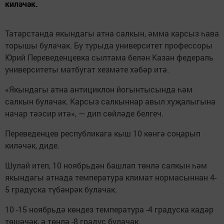
киләчәк.
Татарстанда якындагы атна салкын, әмма карсыз һава
торышы булачак. Бу турыда университет профессоры
Юрий Переведенцевка сылтама белән Казан федераль
университеты матбугат хезмәте хәбәр итә.
«Якындагы атна антициклон йогынтысында һәм
салкын булачак. Карсыз салкыннар авыл хуҗалыгына
начар тәэсир итә», — дип сөйләде белгеч.
Переведенцев республикага кыш 10 көнгә соңарып
киләчәк, диде.
Шулай итеп, 10 ноябрьдән башлап төнлә салкын һәм
якындагы атнада температура климат нормасыннан 4-
5 градуска түбәнрәк булачак.
10 -15 ноябрьдә көндез температура -4 градуска кадәр
төшәчәк, ә төнлә -8 градус булачак.