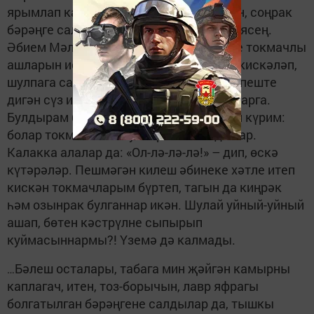
ярымлап кайнатасың да, әлбәттә, суган, соңрак
бәрәңге саласың. Аннары камырын җәясең.
Әбием Мәликәнең ашап туймаслык эре токмачлы
ашларын искә төшердем дә, шул чама кискәләп,
шулпага салдым. Өскә күпереп чыкса, пеште
дигән сүз инде ул. Салып бирдем балаларга.
Булдырам бит дип, куанып торганда, ни күрим:
болар токмач белән уйнарга тотындылар.
Калакка алалар да: «Ол-лә-лә-лә!» – дип, өскә
күтәрәләр. Пешмәгән килеш әбинеке хәтле итеп
кискән токмачларым бүртеп, тагын да киңрәк
һәм озынрак булганнар икән. Шулай уйный-уйный
ашап, бөтен кәстрүлне сыпырып
куймасыннармы?! Үземә дә калмады.
Бәлеш осталары, табага мин җәйгән камырны
…
каплагач, итен, тоз-борычын, лавр яфрагы
болгатылган бәрәңгене салдылар да, тышкы