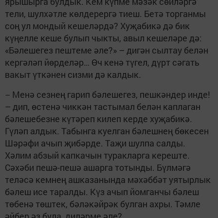
ярышырга булдык. Кем күпме мәзәк сөйләргә
тели, шулхәтле көлдерергә тиеш. Бетә торганмы
соң ул мондый кешеләрдә? Хуҗабикә дә бик
күңелле кеше булып чыкты, авыл кешеләре дә:
«Бәлешегез пештеме әле?» – дигән сылтау белән
кергәләп йөрделәр… Өч кенә түгел, дүрт сәгать
вакыт үткәнен сизми дә калдык.
Менә сезнең гарип бәлешегез, пешкәндер инде!
–
– дип, өстенә чиккән тастымал белән каплаган
бәлешебезне күтәреп килеп керде хуҗабикә.
Гүләп алдык. Табынга куелган бәлешнең бөкесен
Шәрәфи ачып җибәрде. Таҗи шулпа салды.
Хәлим абзый капкачын туракларга кереште.
Сәхәби пешә-пешә ашарга тотынды. Бүлмәгә
теләсә кемнең ашказанында мәхәббәт уятырлык
бәлеш исе таралды. Күз ачып йомганчы бәлеш
төбенә төштек, бәләкәйрәк булган ахры. Тәмле
әйбер әз була, диләрме әле?