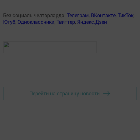
Без социаль челтәрләрдә:
Телеграм
,
ВКонтакте
,
ТикТок
,
Ютуб
,
Одноклассники
,
Твиттер
,
Яндекс.Дзен
Перейти на страницу новости