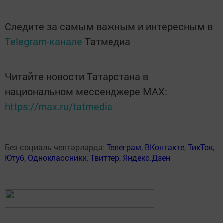
Следите за самым важным и интересным в
Telegram-канале
Татмедиа
Читайте новости Татарстана в
национальном мессенджере MАХ:
https://max.ru/tatmedia
Без социаль челтәрләрдә:
Телеграм
,
ВКонтакте
,
ТикТок
,
Ютуб
,
Одноклассники
,
Твиттер
,
Яндекс.Дзен