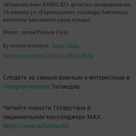
«Иминлек өчен ЮНЕСКО артисты» исемнәренә ия.
16 яшендә ул «Евровидение» халыкара бәйгесендә
катнашты һәм икенче урын яулады.
Фото: архив/Рамиль Гали
Бу хакта тулырак:
https://tatar-
inform.tatar/news/2018/11/09/174824/
Следите за самым важным и интересным в
Telegram-канале
Татмедиа
Читайте новости Татарстана в
национальном мессенджере MАХ:
https://max.ru/tatmedia