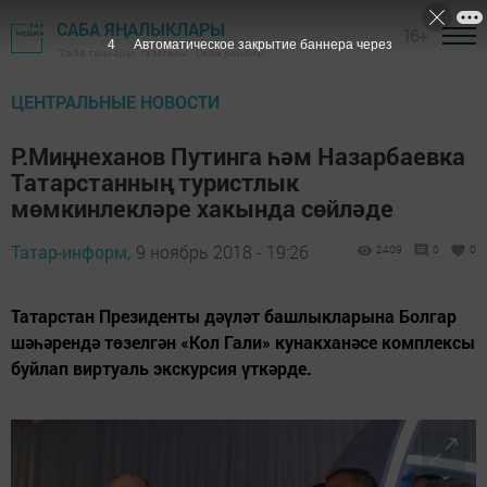
САБА ЯҢАЛЫКЛАРЫ
16+
3
Автоматическое закрытие баннера через
"Саба таңнары" газетасы - Саба районы
ЦЕНТРАЛЬНЫЕ НОВОСТИ
Р.Миңнеханов Путинга һәм Назарбаевка
Татарстанның туристлык
мөмкинлекләре хакында сөйләде
Татар-информ,
9 ноябрь 2018 - 19:26
2409
0
0
Татарстан Президенты дәүләт башлыкларына Болгар
шәһәрендә төзелгән «Кол Гали» кунакханәсе комплексы
буйлап виртуаль экскурсия үткәрде.