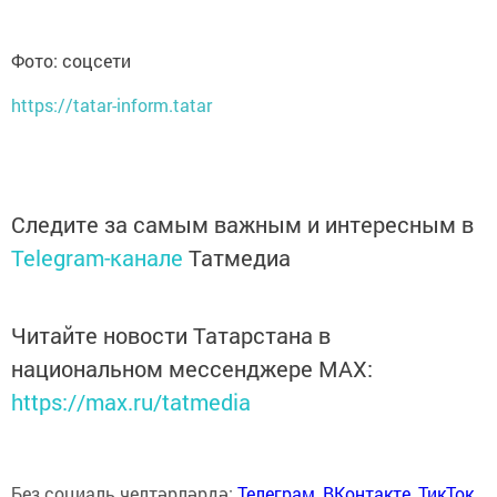
Фото: соцсети
https://tatar-inform.tatar
Следите за самым важным и интересным в
Telegram-канале
Татмедиа
Читайте новости Татарстана в
национальном мессенджере MАХ:
https://max.ru/tatmedia
Без социаль челтәрләрдә:
Телеграм
,
ВКонтакте
,
ТикТок
,