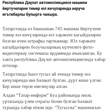
Республика Дәүләт автоинспекциясе машина
йөртүчеләрне тимер юл кичүләрендә аеруча
игътибарлы булырга чакыра.
Татарстанда ел башыннан 745 машина йөртүчене
тимер юл кичүләрендә юл хәрәкәте кагыйдәләрен
бозган өчен штрафка тартканнар. Юл хәрәкәте
кагыйдәләрен бозучыларның күпчелеге фото-
видеотеркәү системасы ярдәмендә ачыкланган. Бу
хакта республика Дәүләт автоинспекциясендә хәбәр
иттеләр.
Татарстанда быел тугыз ай эчендә тимер юл
кичүләрендә ике һәлакәт булган, дүрт кеше үлгән.
Бер кеше төрле имгәнүләр алган.
Алдан “Татар-информ” Буа районында июль
уртасында үлем очрагы белән булган һәлакәт
турында хәбәр иткән иде. “Тугызлы” машинасын