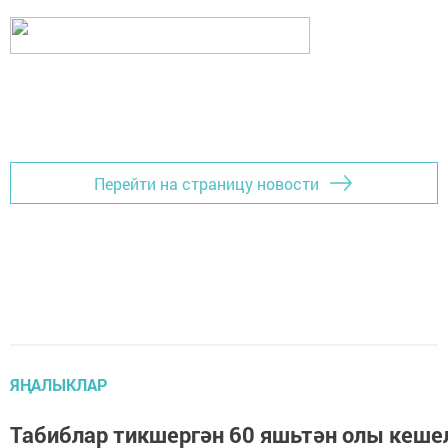
Перейти на страницу новости
ЯҢАЛЫКЛАР
Табиблар тикшергән 60 яшьтән олы кеше