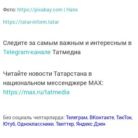
Фото:
https://pixabay.com | Hans
https://tatar-inform.tatar
Следите за самым важным и интересным в
Telegram-канале
Татмедиа
Читайте новости Татарстана в
национальном мессенджере MАХ:
https://max.ru/tatmedia
Без социаль челтәрләрдә:
Телеграм
,
ВКонтакте
,
ТикТок
,
Ютуб
,
Одноклассники
,
Твиттер
,
Яндекс.Дзен