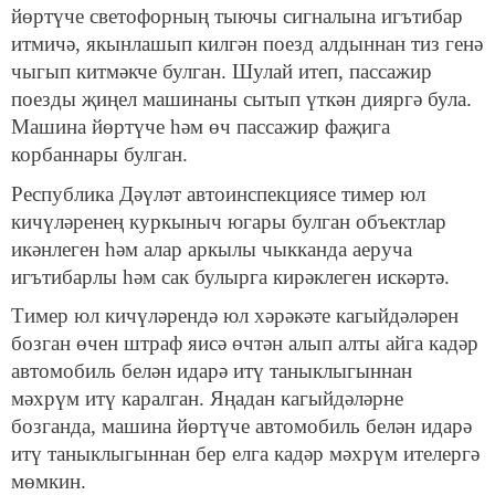
йөртүче светофорның тыючы сигналына игътибар
итмичә, якынлашып килгән поезд алдыннан тиз генә
чыгып китмәкче булган. Шулай итеп, пассажир
поезды җиңел машинаны сытып үткән дияргә була.
Машина йөртүче һәм өч пассажир фаҗига
корбаннары булган.
Республика Дәүләт автоинспекциясе тимер юл
кичүләренең куркыныч югары булган объектлар
икәнлеген һәм алар аркылы чыкканда аеруча
игътибарлы һәм сак булырга кирәклеген искәртә.
Тимер юл кичүләрендә юл хәрәкәте кагыйдәләрен
бозган өчен штраф яисә өчтән алып алты айга кадәр
автомобиль белән идарә итү таныклыгыннан
мәхрүм итү каралган. Яңадан кагыйдәләрне
бозганда, машина йөртүче автомобиль белән идарә
итү таныклыгыннан бер елга кадәр мәхрүм ителергә
мөмкин.