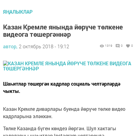
ЯҢАЛЫКЛАР
Казан Кремле янында йөрүче төлкене
видеога төшергәннәр
автор,
2 октябрь 2018 - 19:12
1319
0
0
Шаһитлар төшергән кадрлар социаль челтәрләрдә
чыкты.
Казан Кремле диварлары буенда йөрүче төлке видео
кадрларына эләккән.
Төлке Казанда бүген көндез йөргән. Шул хактагы
кадрларны шаһитлар Instagram челтәрендә