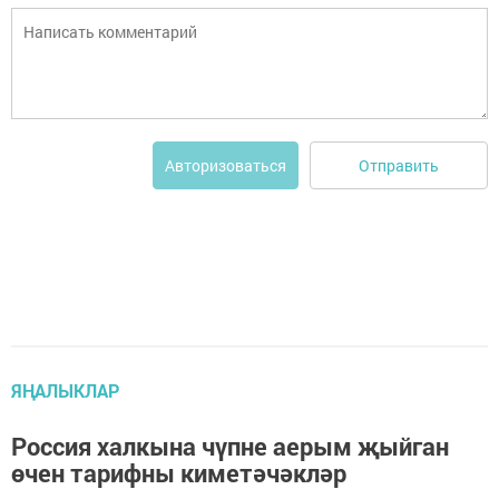
Отправить
Авторизоваться
ЯҢАЛЫКЛАР
Россия халкына чүпне аерым җыйган
өчен тарифны киметәчәкләр