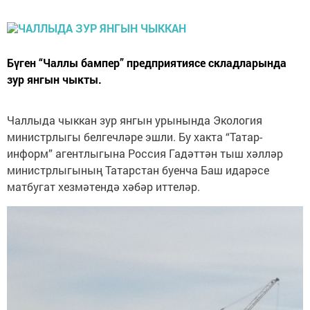
Бүген “Чаллы бампер” предприятиясе складларында
зур янгын чыкты.
Чаллыда чыккан зур янгын урынында Экология
министрлыгы белгечләре эшли. Бу хакта “Татар-
информ” агентлыгына Россия Гадәттән тыш хәлләр
министрлыгының Татарстан буенча Баш идарәсе
матбугат хезмәтендә хәбәр иттеләр.