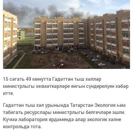
15 сәгать 49 минутта Гадәттән тыш хәлләр
министрлыгы хезмәткәрләре янгын сүндерелүен хәбәр
итте.
Гадәттән тыш хәл урынында Татарстан Экология һәм
табигать ресурслары министрлыгы белгечләре эшли.
Күчмә лаборатория ярдәмендә алар экологик хәлне
контрольдә тота.