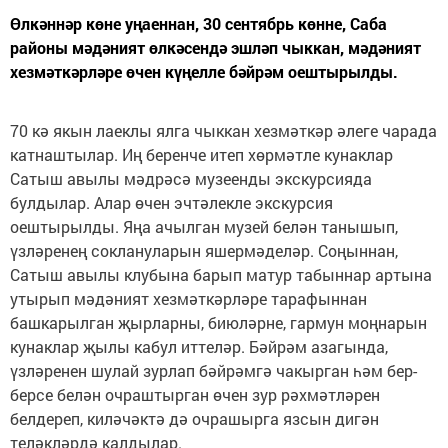
Өлкәннәр көне уңаеннан, 30 сентябрь көнне, Саба
районы мәдәният өлкәсендә эшләп чыккан, мәдәният
хезмәткәрләре өчен күңелле бәйрәм оештырылды.
70 кә якын лаеклы ялга чыккан хезмәткәр әлеге чарада
катнаштылар. Иң беренче итеп хөрмәтле кунаклар
Сатыш авылы мәдрәсә музеенды экскурсияда
булдылар. Алар өчен эчтәлекле экскурсия
оештырылды. Яңа ачылган музей белән танышып,
үзләренең соклануларын яшермәделәр. Соңыннан,
Сатыш авылы клубына барып матур табыннар артына
утырып мәдәният хезмәткәрләре тарафыннан
башкарылган җырларны, биюләрне, гармун моңнарын
кунаклар җылы кабул иттеләр. Бәйрәм азагында,
үзләренен шулай зурлап бәйрәмгә чакырган һәм бер-
берсе белән очраштырган өчен зур рәхмәтләрен
белдереп, киләчәктә дә очрашырга язсын дигән
теләкләрдә калдылар.