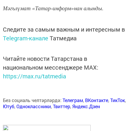
Мәгълүмат «Татар-информ»нан алынды.
Следите за самым важным и интересным в
Telegram-канале
Татмедиа
Читайте новости Татарстана в
национальном мессенджере MАХ:
https://max.ru/tatmedia
Без социаль челтәрләрдә:
Телеграм
,
ВКонтакте
,
ТикТок
,
Ютуб
,
Одноклассники
,
Твиттер
,
Яндекс.Дзен