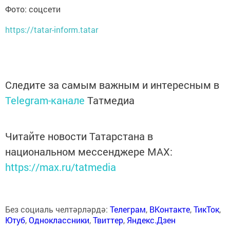
Фото: соцсети
https://tatar-inform.tatar
Следите за самым важным и интересным в
Telegram-канале
Татмедиа
Читайте новости Татарстана в
национальном мессенджере MАХ:
https://max.ru/tatmedia
Без социаль челтәрләрдә:
Телеграм
,
ВКонтакте
,
ТикТок
,
Ютуб
,
Одноклассники
,
Твиттер
,
Яндекс.Дзен