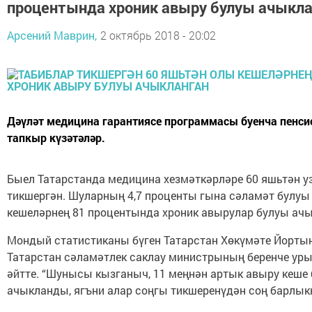
процентында хроник авыру булуы ачыкла
Арсений Маврин,
2 октябрь 2018 - 20:02
Дәүләт медицина гарантиясе программасы буенча пенси
тапкыр күзәтәләр.
Быел Татарстанда медицина хезмәткәрләре 60 яшьтән уз
тикшергән. Шуларның 4,7 проценты гына сәламәт булуы
кешеләрнең 81 процентында хроник авырулар булуы ачы
Мондый статистиканы бүген Татарстан Хөкүмәте Йортын
Татарстан сәламәтлек саклау министрының беренче ур
әйтте. “Шунысы кызганыч, 11 меңнән артык авыру кеше
ачыкланды, ягъни алар соңгы тикшеренүдән соң барлыкка 