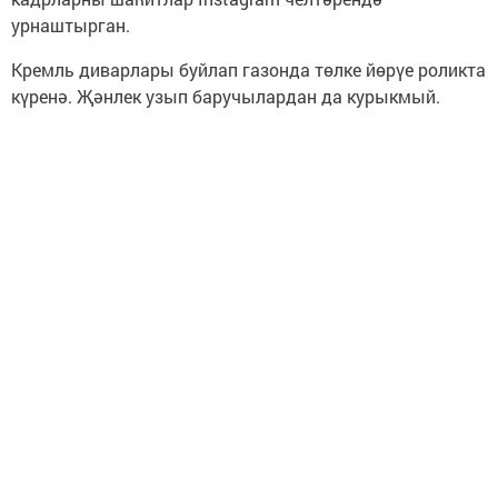
урнаштырган.
Кремль диварлары буйлап газонда төлке йөрүе роликта
күренә. Җәнлек узып баручылардан да курыкмый.