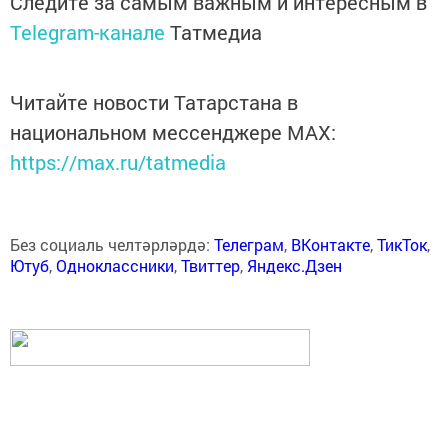
Следите за самым важным и интересным в
Telegram-канале
Татмедиа
Читайте новости Татарстана в
национальном мессенджере MАХ:
https://max.ru/tatmedia
Без социаль челтәрләрдә:
Телеграм
,
ВКонтакте
,
ТикТок
,
Ютуб
,
Одноклассники
,
Твиттер
,
Яндекс.Дзен