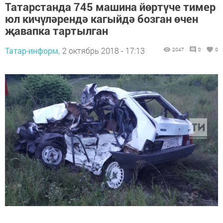
Татарстанда 745 машина йөртүче тимер
юл кичүләрендә кагыйдә бозган өчен
җавапка тартылган
Татар-информ,
2 октябрь 2018 - 17:13
2047
0
0