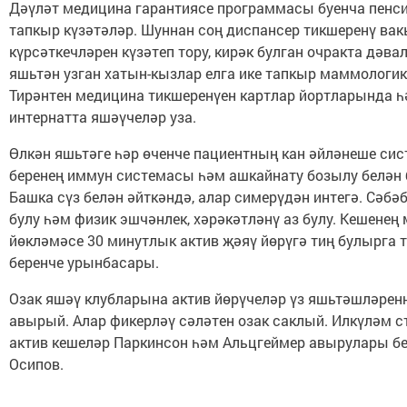
Дәүләт медицина гарантиясе программасы буенча пенси
тапкыр күзәтәләр. Шуннан соң диспансер тикшеренү в
күрсәткечләрен күзәтеп тору, кирәк булган очракта дәв
яшьтән узган хатын-кызлар елга ике тапкыр маммологик
Тирәнтен медицина тикшеренүен картлар йортларында һ
интернатта яшәүчеләр уза.
Өлкән яшьтәге һәр өченче пациентның кан әйләнеше сис
беренең иммун системасы һәм ашкайнату бозылу белән 
Башка сүз белән әйткәндә, алар симерүдән интегә. Сәбә
булу һәм физик эшчәнлек, хәрәкәтләнү аз булу. Кешенең
йөкләмәсе 30 минутлык актив җәяү йөрүгә тиң булырга 
беренче урынбасары.
Озак яшәү клубларына актив йөрүчеләр үз яшьтәшләрен
авырый. Алар фикерләү сәләтен озак саклый. Илкүләм ст
актив кешеләр Паркинсон һәм Альцгеймер авырулары бел
Осипов.