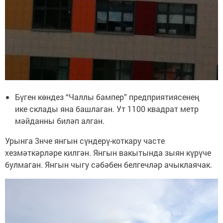
Бүген көндез “Чаллы бампер” предприятиясенең
ике склады яна башлаган. Ут 1100 квадрат метр
мәйданны биләп алган.
Урынга 3нче янгын сүндерү-коткару часте
хезмәткәрләре килгән. Янгын вакытында зыян күрүче
булмаган. Янгын чыгу сәбәбен белгечләр ачыклаячак.