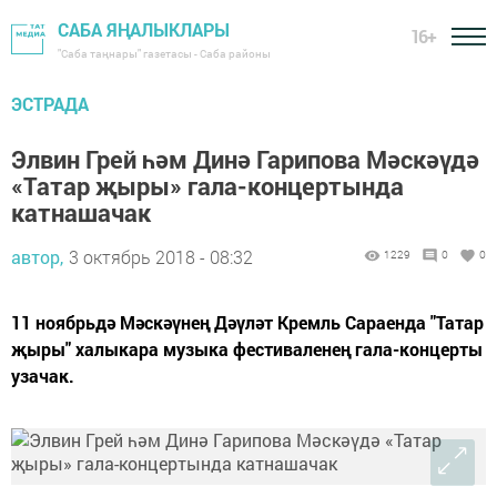
САБА ЯҢАЛЫКЛАРЫ
16+
"Саба таңнары" газетасы - Саба районы
ЭСТРАДА
Элвин Грей һәм Динә Гарипова Мәскәүдә
«Татар җыры» гала-концертында
катнашачак
автор,
3 октябрь 2018 - 08:32
1229
0
0
11 ноябрьдә Мәскәүнең Дәүләт Кремль Сараенда "Татар
җыры" халыкара музыка фестиваленең гала-концерты
узачак.