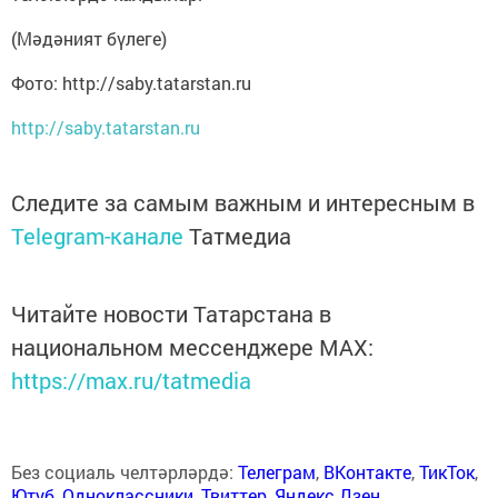
(Мәдәният бүлеге)
Фото: http://saby.tatarstan.ru
http://saby.tatarstan.ru
Следите за самым важным и интересным в
Telegram-канале
Татмедиа
Читайте новости Татарстана в
национальном мессенджере MАХ:
https://max.ru/tatmedia
Без социаль челтәрләрдә:
Телеграм
,
ВКонтакте
,
ТикТок
,
Ютуб
,
Одноклассники
,
Твиттер
,
Яндекс.Дзен