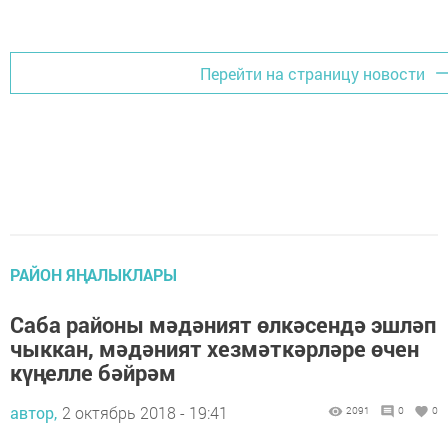
Перейти на страницу новости
РАЙОН ЯҢАЛЫКЛАРЫ
Саба районы мәдәният өлкәсендә эшләп
чыккан, мәдәният хезмәткәрләре өчен
күңелле бәйрәм
автор,
2 октябрь 2018 - 19:41
2091
0
0