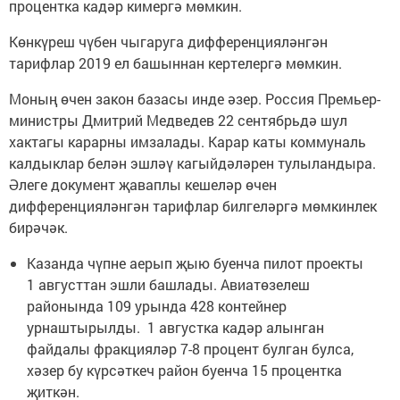
процентка кадәр кимергә мөмкин.
Көнкүреш чүбен чыгаруга дифференцияләнгән
тарифлар 2019 ел башыннан кертелергә мөмкин.
Моның өчен закон базасы инде әзер. Россия Премьер-
министры Дмитрий Медведев 22 сентябрьдә шул
хактагы карарны имзалады. Карар каты коммуналь
калдыклар белән эшләү кагыйдәләрен тулыландыра.
Әлеге документ җаваплы кешеләр өчен
дифференцияләнгән тарифлар билгеләргә мөмкинлек
бирәчәк.
Казанда чүпне аерып җыю буенча пилот проекты
1 августтан эшли башлады. Авиатөзелеш
районында 109 урында 428 контейнер
урнаштырылды. 1 августка кадәр алынган
файдалы фракцияләр 7-8 процент булган булса,
хәзер бу күрсәткеч район буенча 15 процентка
җиткән.