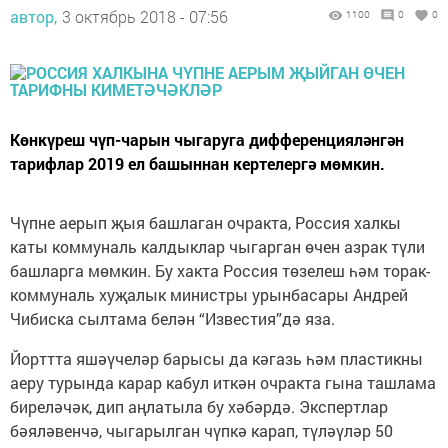
автор,
3 октябрь 2018 - 07:56
1100
0
0
Көнкүреш чүп-чарын чыгаруга дифференцияләнгән
тарифлар 2019 ел башыннан кертелергә мөмкин.
Чүпне аерып җыя башлаган очракта, Россия халкы
каты коммуналь калдыклар чыгарган өчен азрак түли
башларга мөмкин. Бу хакта Россия төзелеш һәм торак-
коммуналь хуҗалык министры урынбасары Андрей
Чибиска сылтама белән “Известия”дә яза.
Йорттта яшәүчеләр барысы да кәгазь һәм пластикны
аеру турында карар кабул иткән очракта гына ташлама
биреләчәк, дип аңлатыла бу хәбәрдә. Экспертлар
бәяләвенчә, чыгарылган чүпкә карап, түләүләр 50