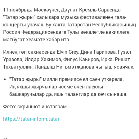
11 ноябрьдә Мәскәүнең Дәүләт Кремль Сараенда
"Татар җыры" халыкара музыка фестиваленең гала-
концерты узачак. Бу хакта Татарстан Республикасының
Россия Федерациясендәге Тулы вәкаләтле вәкиллеге
матбугат хезмәте хәбәр итә.
Илнең төп сәхнәсендә Elvin Grey, Динә Гарипова, Гүзәл
Уразова, Илдар Хәкимов, Филүс Каһиров, Иркә, Ришат
Төхвәтуллин, Ландыш Нигъмәтҗанова чыгыш ясаячак.
"Татар җыры" милли премиясе ел саен үткәрелә.
Иң яхшы җырчылар исеме өчен лаеклы
башкаручылар да, яшь талантлар да көч сынаша.
Фото: скриншот инстаграм
https://tatar-inform.tatar