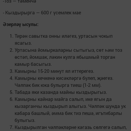
-Тоз — тәменчә
- Кыздырырга — 600 г үсемлек мае
Әзерләү ысулы:
Тирән савытка онны иләгез, уртасын чокып
ясагыз.
Уртасына йомыркаларны сытыгыз, сөт һәм тоз
өстәп, йомшак, ләкин кулга ябышмый торган
камыр басыгыз.
Камырны 15-20 минут ял иттерегез.
Камырны кечкенә кисәкләргә бүлеп, җәегез.
Чәлпәк бик юка булырга тиеш (1-2 мм).
Табада яки казанда майны кыздырыгыз.
Камырны кайнар майга салып, ике ягын да
кызарганчы кыздырып алыгыз. Чәлпәк шунда ук
кабара башлый, әмма бик тиз пешә, игътибарлы
булыгыз.
Кыздырылган чәлпәкләрне кәгазь сөлгегә салып,