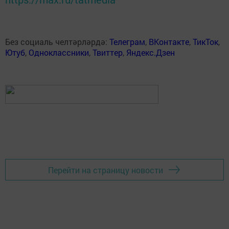
Без социаль челтәрләрдә:
Телеграм
,
ВКонтакте
,
ТикТок
,
Ютуб
,
Одноклассники
,
Твиттер
,
Яндекс.Дзен
Перейти на страницу новости