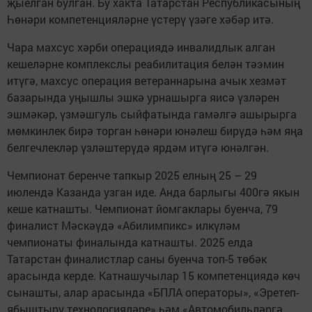
җыелган булган. Бу хакта Татарстан Республикасының
Һөнәри компетенцияләрне үстерү үзәге хәбәр итә.
Чара махсус хәрби операциядә инвалидлык алган
кешеләрне комплекслы реабилитация белән тәэмин
итүгә, махсус операция ветераннарына ачык хезмәт
базарында уңышлы эшкә урнашырга яисә үзләрен
эшмәкәр, үзмәшгуль сыйфатында гамәлгә ашырырга
мөмкинлек бирә торган һөнәри юнәлеш бирүдә һәм яңа
белгечлекләр үзләштерүдә ярдәм итүгә юнәлгән.
Чемпионат беренче тапкыр 2025 елның 25 – 29
июлендә Казанда узган иде. Анда барлыгы 400гә якын
кеше катнашты. Чемпионат йомгаклары буенча, 79
финалист Мәскәүдә «Абилимпикс» илкүләм
чемпионаты финалында катнашты. 2025 елда
Татарстан финалистлар саны буенча топ-5 төбәк
арасында керде. Катнашучылар 15 компетенциядә көч
сынашты, алар арасында «БПЛА операторы», «Эретеп-
ябыштыру технологияләре» һәм «Автомобильләргә