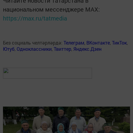
Читайте новости Татарстана в
национальном мессенджере MАХ:
https://max.ru/tatmedia
Без социаль челтәрләрдә:
Телеграм
,
ВКонтакте
,
ТикТок
,
Ютуб
,
Одноклассники
,
Твиттер
,
Яндекс.Дзен