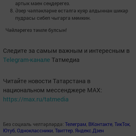
артык маен сеңдерегез.
Әзер чәлпәкләрне өстәлгә куяр алдыннан шикәр
пудрасы сибеп чыгарга мөмкин.
Чәйләрегез тәмле булсын!
Следите за самым важным и интересным в
Telegram-канале
Татмедиа
Читайте новости Татарстана в
национальном мессенджере MАХ:
https://max.ru/tatmedia
Без социаль челтәрләрдә:
Телеграм
,
ВКонтакте
,
ТикТок
,
Ютуб
,
Одноклассники
,
Твиттер
,
Яндекс.Дзен