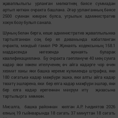
җаваплылыгы урланган мөлкәтнең бәясе суммадан
артып киткән очракта башлана. Әгәр урланганның бәясе
2500 сумнан кимрәк булса, угрылык административ
хокук бозу булып санала.
Шуның белән бергә, кеше административ җаваплылыкка
тартылганнан соң бер ел дәвамында кабатланган
очракта, мондый гамәл РФ Җинаять кодексының 158.1
маддәсендә нигезендә җинаять буларак
квалификацияләнә. Бу очракта гаепләнүче 40 мең сумга
кадәр яки хөкем ителүченең өч айга кадәрге чор өчен
хезмәт хакы яки башка кереме күләмендә штрафка, яки
180 сәгатькә кадәр мәҗбүри эшкә, яки алты айга кадәр
төзәтү эшләренә, яки бер елга кадәр мәҗбүри эшләр, яки
бер елга кадәр ирегеннән мәхрүм итү җәзасына
тартылырга мөмкин.
Мисалга, башка районнан килгән А.Р. Һидиятов 2026
елның 19 гыйнварында 18 сәгать 37 минуттан 18 сәгать