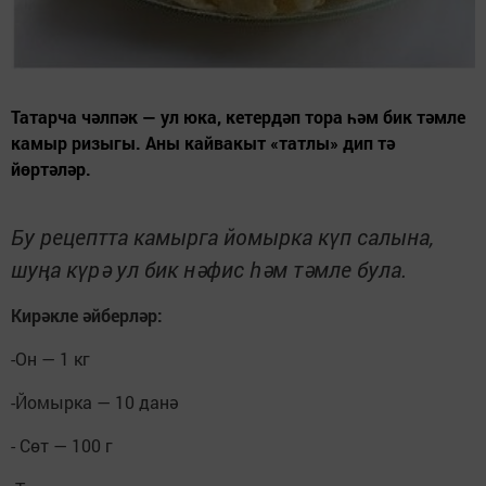
Татарча чәлпәк — ул юка, кетердәп тора һәм бик тәмле
камыр ризыгы. Аны кайвакыт «татлы» дип тә
йөртәләр.
Бу рецептта камырга йомырка күп салына,
шуңа күрә ул бик нәфис һәм тәмле була.
Кирәкле әйберләр:
-Он — 1 кг
-Йомырка — 10 данә
- Сөт — 100 г