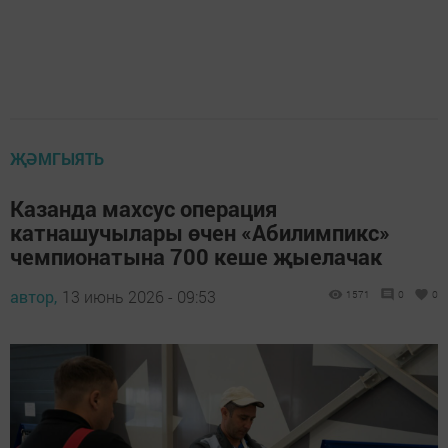
ҖӘМГЫЯТЬ
Казанда махсус операция
катнашучылары өчен «Абилимпикс»
чемпионатына 700 кеше җыелачак
автор,
13 июнь 2026 - 09:53
1571
0
0