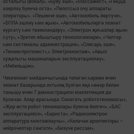
осталыгы (вокал)», «Буяу эше», «Массажист», «Пицца
әзерләү буенча оста», «Пилотсыз очу аппараты
операторы». «Пешекче эше», «Автомобиль йөртүче»,
«БПЛА эшләү һәм җыю», «Автомобильләргә хезмәт
күрсәтү һәм төзекләндерү», «Электрон җиһазлар җыю-
сүтү», «Эретеп ябыштыру технологияләре», «Челтәр
һәм системалы администрация», «Слесарь эше»,
«Техник-протезист»,» Электромонтаж», «Авыл
хуҗалыгы машиналарын эксплуатацияләү»,
«Мебельщик».
Чемпионат мәйданчыгында теләгән һәркем өчен
хезмәт базарында ихтыяҗ булган яңа һөнәр белән
танышу өчен 7 демонстрацион компетенция дә
булачак. Алар арасында: Сәнәгать робототехникасы»,
«Җир өсте робот техникалары буенча белгеч», «БАС
эксплуатациясе», «Бариста», «Радиоэлектрон
аппаратура монтажлаучы», «Киләчәк архитекторы –
нейрочелтәр сәнгате», «Бизүче рәссам».