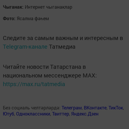
Чыганак:
Интернет чыганаклар
Фото:
Ясалма фәһем
Следите за самым важным и интересным в
Telegram-канале
Татмедиа
Читайте новости Татарстана в
национальном мессенджере MАХ:
https://max.ru/tatmedia
Без социаль челтәрләрдә:
Телеграм
,
ВКонтакте
,
ТикТок
,
Ютуб
,
Одноклассники
,
Твиттер
,
Яндекс.Дзен