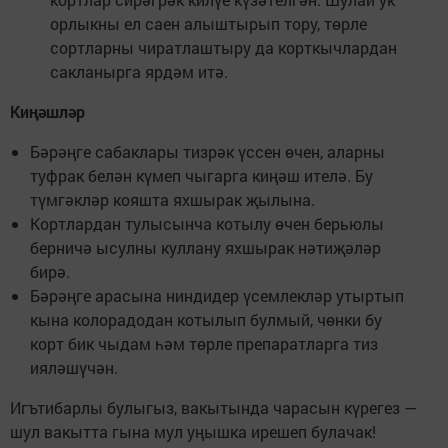
орлыкны ел саен алыштырып тору, төрле
сортларны чиратлаштыру да корткычлардан
сакланырга ярдәм итә.
Киңәшләр
Бәрәңге сабаклары тизрәк үссен өчен, аларны
туфрак белән күмеп чыгарга киңәш ителә. Бу
түмгәкләр кояшта яхшырак җылына.
Кортлардан тулысынча котылу өчен берьюлы
берничә ысулны куллану яхшырак нәтиҗәләр
бирә.
Бәрәңге арасына ниндидер үсемлекләр утыртып
кына колорадодан котылып булмый, чөнки бу
корт бик чыдам һәм төрле препаратларга тиз
ияләшүчән.
Игътибарлы булыгыз, вакытында чарасын күрегез —
шул вакытта гына мул уңышка ирешеп булачак!