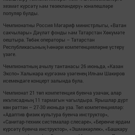
хезмәт күрсәтү һәм төзекләндерү» юнәлешләре
популяр булды.
Чемпионатны Россия Мәгариф министрлыгы, «Ватан
сакчылары» Дәүләт фонды һәм Татарстан Хөкүмәте
оештыра. Төбәк операторы – Татарстан
Республикасының Һөнәри компетенцияләрне үстерү
үзәге.
Чемпионатның ачылу тантанасы 26 июньдә, «Казан
Экспо» Халыкара күргәзмә үзәгенең Илһам Шакиров
исемендәге концерт залында була.
Чемпионат 21 төп компетенция буенча узачак, алар
икътисадның 11 тармагын чагылдыра. Ярышлар дүрт
көн рәттән – 27-30 июньдә уза. Төп компетенцияләр:
«Адаптив физик культура буенча инструктор»,
«Санитар-техник системалар слесаре», «Беренче ярдәм
күрсәтү буенча инструктор», «Эшмәкәрлек», «Башкару