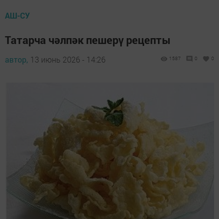
АШ-СУ
Татарча чәлпәк пешерү рецепты
автор,
13 июнь 2026 - 14:26
1587
0
0