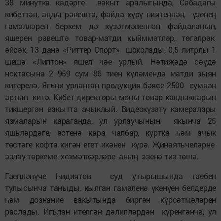
38 минутка кадәрге вакыт аралыгында, Сабадагы
кибеттән, аңлы рәвештә, файда күрү ниятеннән, үзенең
гамәлләрен беркем дә күзәтмәвеннән файдаланып,
яшерен рәвештә товар-матди кыйммәтләр, төгәлрәк
әйсәк, 13 данә «Риттер Спорт» шоколады, 0,5 литрлы 1
шешә «Липтон» яшел чәе урлый. Нәтиҗәдә сәүдә
ноктасына 2 959 сум 86 тиен күләмендә матди зыян
китерелә. Ягъни урланган продукция бәясе 2500 сумнан
артып китә. Кибет директоры моны товар калдыкларын
тикшергән вакытта ачыклый. Видеокүзәтү камералары
язмаларын караганда, ул урлаучының якынча 25
яшьләрдәге, өстенә кара чалбар, куртка һәм ачык
төстәге кофта кигән егет икәнен күрә. Җинаятьчеләрне
эзләү төркеме хезмәткәрләре аның эзенә тиз төшә.
Гаепләнүче Һидиятов суд утырышында гаебен
тулысынча таныды, кылган гамәленә үкенүен белдерде
һәм дознание вакытында биргән күрсәтмәләрен
раслады. Игълан ителгән дәлилләрдән күренгәнчә, ул