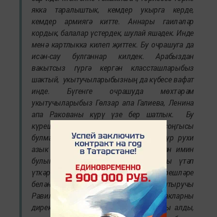
якка таралыштык, кемдер укырга керде,
кемдер армиягә китте. Аннары гаиләләр
кордык, балалар үстердек, шулай яшәдек. Инде
менә картлыкка килеп җиттек. Бу очрашуга да
исән-сау булганнар килдек. Арабыздан
вакытсыз гүргә кергән классташларыбыз
шактый, укытучыларыбызның да күбесе вафат
инде. Бүгенге очрашуда мөхтәрәм
укытучыларыбыз Гөлзар апа Галиева, Ленина
апа Ракованы күрү үзе бер шатлык. Бу
күрешүләр хәерле булсын, әмма соңгысы
булмасын. Очрашудан үзебезгә бик зур рухи
азык алдык. Калган гомеребезне исән имин
булып, Аллаһы Тәгалә кушканнарны үтәп
үткәрергә язсын”, – дип хис-кичерешләре
белән уртаклашты очрашуны оештыручы
Равил абый Йосыпов. Гимназиядә кунакларны
директор Айнур Шәймарданов каршы алды,