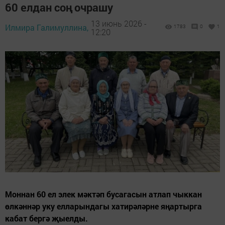
60 елдан соң очрашу
13 июнь 2026 -
Илмира Галимуллина,
1783
0
1
12:20
Моннан 60 ел элек мәктәп бусагасын атлап чыккан
өлкәннәр уку елларындагы хатирәләрне яңартырга
кабат бергә җыелды.