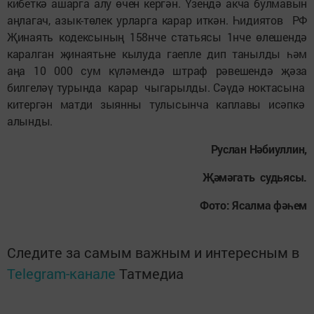
кибеткә ашарга алу өчен кергән. Үзендә акча булмавын
аңлагач, азык-төлек урларга карар иткән. Һидиятов РФ
Җинаять кодексының 158нче статьясы 1нче өлешендә
каралган җинаятьне кылуда гаепле дип танылды һәм
аңа 10 000 сум күләмендә штраф рәвешендә җәза
билгеләү турында карар чыгарылды. Сәүдә ноктасына
китергән матди зыянны тулысынча каплавы исәпкә
алынды.
Руслан Нәбиуллин,
Җәмәгать судьясы.
Фото: Ясалма фәһем
Следите за самым важным и интересным в
Telegram-канале
Татмедиа