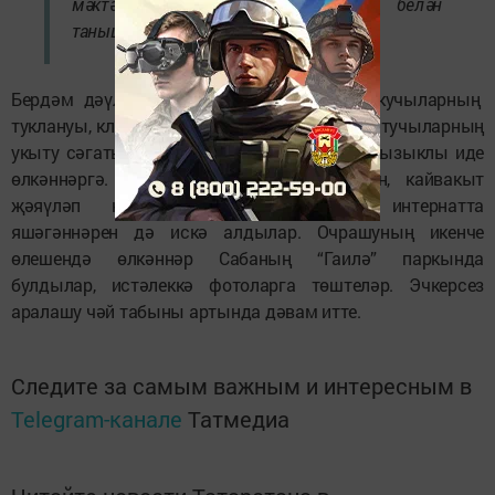
мәктәпнең хәзерге тормышы белән
таныштырды, сорауларга җавап бирде.
Бердәм дәүләт имтиханнарын тапшыру, укучыларның
туклануы, класслардагы шартлар, хәтта укытучыларның
укыту сәгатьләре һәм хезмәт хаклары да кызыклы иде
өлкәннәргә. Үзләренең төрле авыллардан, кайвакыт
җәяүләп килеп укыган чакларын, интернатта
яшәгәннәрен дә искә алдылар. Очрашуның икенче
өлешендә өлкәннәр Сабаның “Гаилә” паркында
булдылар, истәлеккә фотоларга төштеләр. Эчкерсез
аралашу чәй табыны артында дәвам итте.
Следите за самым важным и интересным в
Telegram-канале
Татмедиа