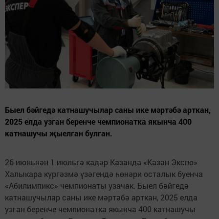
Быел бәйгедә катнашучылар саны ике мәртәбә арткан,
2025 елда узган беренче чемпионатка якынча 400
катнашучы җыелган булган.
26 июньнән 1 июльгә кадәр Казанда «Казан Экспо»
Халыкара күргәзмә үзәгендә һөнәри осталык буенча
«Абилимпикс» чемпионаты узачак. Быел бәйгедә
катнашучылар саны ике мәртәбә арткан, 2025 елда
узган беренче чемпионатка якынча 400 катнашучы