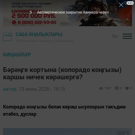
4
Автоматическое закрытие баннера через
САБА ЯҢАЛЫКЛАРЫ
16+
"Саба таңнары" газетасы - Саба районы
КИҢӘШЛӘР
Бәрәңге кортына (колорадо коңгызы)
каршы ничек көрәшергә?
автор,
13 июнь 2026 - 16:15
1637
0
0
Колорадо коңгызы белән көрәш ысулларын тәкъдим
итәбез, дуслар