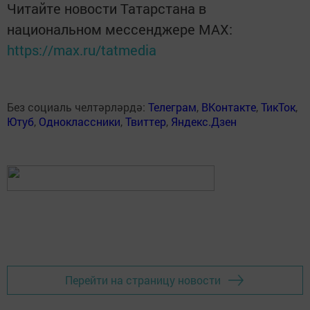
Читайте новости Татарстана в
национальном мессенджере MАХ:
https://max.ru/tatmedia
Без социаль челтәрләрдә:
Телеграм
,
ВКонтакте
,
ТикТок
,
Ютуб
,
Одноклассники
,
Твиттер
,
Яндекс.Дзен
Перейти на страницу новости