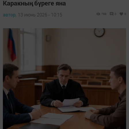
Каракның бүреге яна
автор,
13 июнь 2026 - 10:15
788
0
0