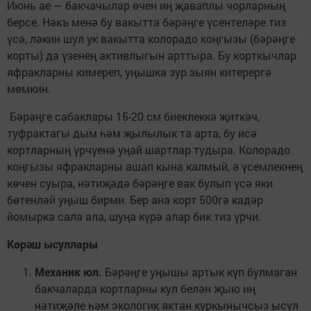
Июнь ае — бакчачылар өчен иң җаваплы чорларның
берсе. Нәкъ менә бу вакытта бәрәңге үсентеләре тиз
үсә, ләкин шул ук вакытта колорадо коңгызы (бәрәңге
корты) да үзенең активлыгын арттыра. Бу корткычлар
яфракларны кимереп, уңышка зур зыян китерергә
мөмкин.
Бәрәңге сабаклары 15-20 см биеклеккә җиткәч,
туфрактагы дым һәм җылылык та арта, бу исә
кортларның үрчүенә уңай шартлар тудыра. Колорадо
коңгызы яфракларны ашап кына калмый, ә үсемлекнең
көчен суыра, нәтиҗәдә бәрәңге вак булып үсә яки
бөтенләй уңыш бирми. Бер ана корт 500гә кадәр
йомырка сала ала, шуңа күрә алар бик тиз үрчи.
Көрәш ысуллары
Механик юл.
Бәрәңге уңышы артык күп булмаган
бакчаларда кортларны кул белән җыю иң
нәтиҗәле һәм экологик яктан куркынычсыз ысул