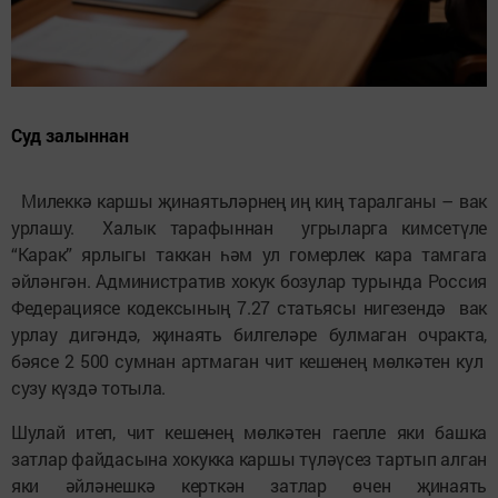
Суд залыннан
Милеккә каршы җинаятьләрнең иң киң таралганы – вак
урлашу. Халык тарафыннан угрыларга кимсетүле
“Карак” ярлыгы таккан һәм ул гомерлек кара тамгага
әйләнгән. Административ хокук бозулар турында Россия
Федерациясе кодексының 7.27 статьясы нигезендә вак
урлау дигәндә, җинаять билгеләре булмаган очракта,
бәясе 2 500 сумнан артмаган чит кешенең мөлкәтен кул
сузу күздә тотыла.
Шулай итеп, чит кешенең мөлкәтен гаепле яки башка
затлар файдасына хокукка каршы түләүсез тартып алган
яки әйләнешкә керткән затлар өчен җинаять