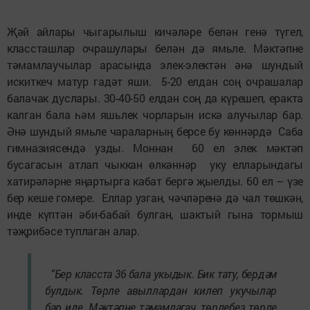
Җәй айлары чыгарылыш кичәләре белән генә түгел,
классташлар очрашулары белән дә ямьле. Мәктәпне
тәмамлаучылар арасында элек-электән әнә шундый
искиткеч матур гадәт яши. 5-20 елдан соң очрашалар
балачак дуслары. 30-40-50 елдан соң да күрешеп, еракта
калган бала һәм яшьлек чорларын искә алучылар бар.
Әнә шундый ямьле чараларның берсе бу көннәрдә Саба
гимназиясендә узды. Моннан 60 ел элек мәктәп
бусагасын атлап чыккан өлкәннәр уку елларындагы
хатирәләрне яңартырга кабат бергә җыелды. 60 ел – үзе
бер кеше гомере. Еллар узган, чәчләренә дә чал төшкән,
инде күптән әби-бабай булган, шактый гына тормыш
тәҗрибәсе туплаган алар.
“Бер класста 36 бала укыдык. Бик тату, бердәм
булдык. Төрле авыллардан килеп укучылар
бар иде. Мәктәпне тәмамлагач, төрлебез төрле