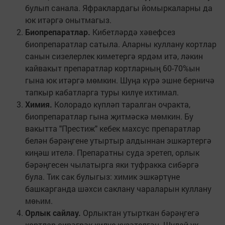
булып санала. Яфраклардагы йомыркаларны да
юк итәргә онытмагыз.
Биопрепаратлар.
Кибетләрдә хәвефсез
биопрепаратлар сатыла. Аларны куллану кортлар
санын сизелерлек киметергә ярдәм итә, ләкин
кайвакыт препаратлар кортларның 60-70%ын
гына юк итәргә мөмкин. Шуңа күрә эшне берничә
тапкыр кабатларга туры килүе ихтимал.
Химия.
Колорадо күпләп таралган очракта,
биопрепаратлар гына җитмәскә мөмкин. Бу
вакытта "Престиж" кебек махсус препаратлар
белән бәрәңгене утыртыр алдыннан эшкәртергә
киңәш ителә. Препаратны суда эретеп, орлык
бәрәңгесен чылатырга яки туфракка сибәргә
була. Тик сак булыгыз: химик эшкәртүне
башкарганда шәхси саклану чараларын куллану
мөһим.
Орлык сайлау.
Орлыктан утырткан бәрәңгегә
кортлар сирәгрәк килүе күзәтелгән. Шулай ук