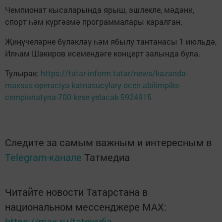
Чемпионат кысаларында ярыш, эшлекле, мәдәни,
спорт һәм күргәзмә программалары каралган.
Җиңүчеләрне бүләкләү һәм ябылу тантанасы 1 июльдә,
Илһам Шакиров исемендәге концерт залында була.
Тулырак:
https://tatar-inform.tatar/news/kazanda-
maxsus-operaciya-katnasucylary-ocen-abilimpiks-
cempionatyna-700-kese-yelacak-5924915
Следите за самым важным и интересным в
Telegram-канале
Татмедиа
Читайте новости Татарстана в
национальном мессенджере MАХ:
https://max.ru/tatmedia