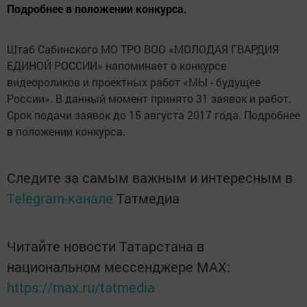
Подробнее в положении конкурса.
Штаб Сабинского МО ТРО ВОО «МОЛОДАЯ ГВАРДИЯ
ЕДИНОЙ РОССИИ» напоминает о конкурсе
видеороликов и проектных работ «МЫ - будущее
России». В данный момент принято 31 заявок и работ.
Срок подачи заявок до 15 августа 2017 года. Подробнее
в положении конкурса.
Следите за самым важным и интересным в
Telegram-канале
Татмедиа
Читайте новости Татарстана в
национальном мессенджере MАХ:
https://max.ru/tatmedia