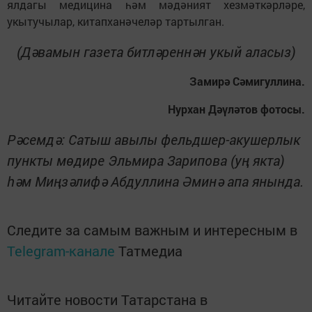
ялдагы медицина һәм мәдәният хезмәткәрләре,
укытучылар, китапханәчеләр тартылган.
(Дәвамын газета битләреннән укый аласыз)
Замирә Сәмигуллина.
Нурхан Дәүләтов фотосы.
Рәсемдә: Сатыш авылы фельд­шер-акушерлык
пункты мөдире Эльмира Зарипова (уң якта)
һәм Миңзәлифә Абдуллина Әминә апа янында.
Следите за самым важным и интересным в
Telegram-канале
Татмедиа
Читайте новости Татарстана в