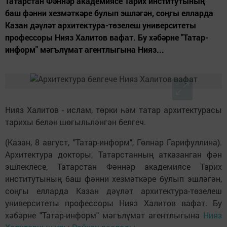
Татарстан Фәннәр академиясе Тарих институтының
баш фәнни хезмәткәре булып эшләгән, соңгы елларда
Казан дәүләт архитектура-төзелеш университеты
профессоры Нияз Халитов вафат. Бу хәбәрне "Татар-
информ" мәгълүмат агентлыгына Нияз...
Нияз Халитов - ислам, төрки һәм татар архитектурасы
тарихы белән шөгыльләнгән белгеч.
(Казан, 8 август, "Татар-информ", Гөлнар Гарифуллина).
Архитектура докторы, Татарстанның атказанган фән
эшлеклесе, Татарстан Фәннәр академиясе Тарих
институтының баш фәнни хезмәткәре булып эшләгән,
соңгы елларда Казан дәүләт архитектура-төзелеш
университеты профессоры Нияз Халитов вафат. Бу
хәбәрне "Татар-информ" мәгълүмат агентлыгына
Нияз