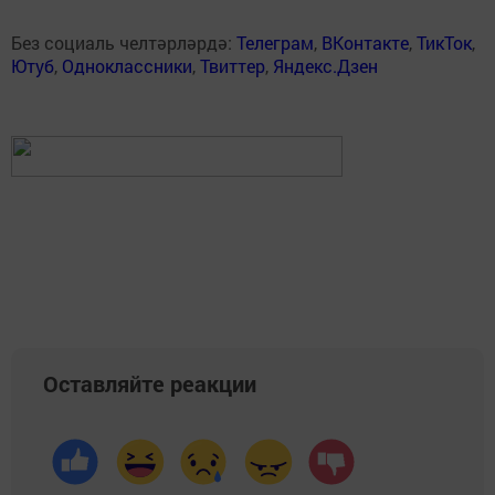
Без социаль челтәрләрдә:
Телеграм
,
ВКонтакте
,
ТикТок
,
Ютуб
,
Одноклассники
,
Твиттер
,
Яндекс.Дзен
Оставляйте реакции