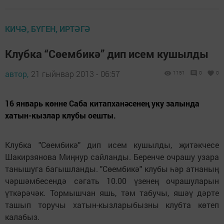
КИЧӘ, БҮГЕН, ИРТӘГӘ
Клубка “Сөембикә” дип исем кушылды
автор,
21 гыйнвар 2013 - 06:57
1151
0
0
16 январь көнне Саба китапханәсенең уку залында
хатын-кызлар клубы оешты.
Клубка "Сөембикә" дип исем кушылды, җитәкчесе
Шакирзянова Миңнур сайланды. Беренче очрашу узара
танышуга багышланды. "Сөембикә" клубы һәр атнаның
чәршәмбесендә сәгать 10.00 үзенең очрашуларын
үткәрәчәк. Тормышчан яшь, тәм табучы, яшәү дәрте
ташып торучы хатын-кызларыбызны клубта көтеп
калабыз.