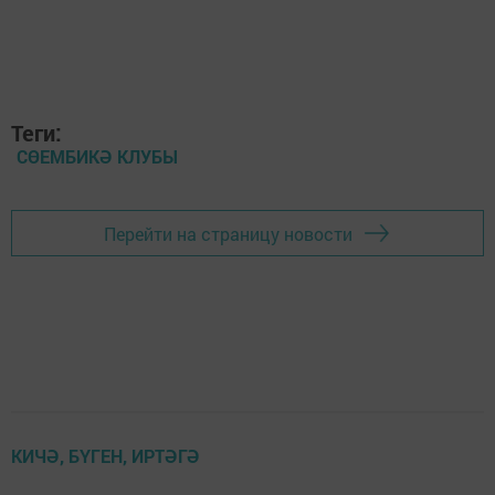
Теги:
СӨЕМБИКӘ КЛУБЫ
Перейти на страницу новости
КИЧӘ, БҮГЕН, ИРТӘГӘ