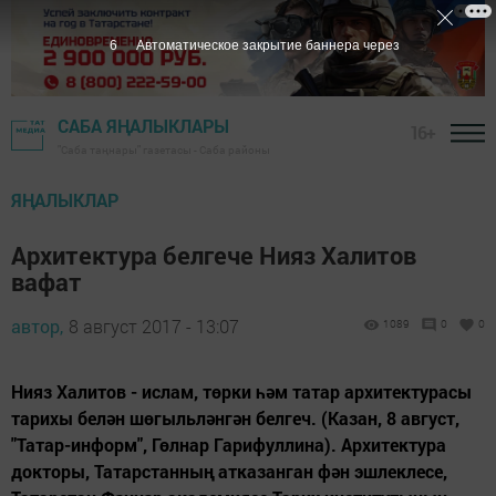
5
Автоматическое закрытие баннера через
САБА ЯҢАЛЫКЛАРЫ
16+
"Саба таңнары" газетасы - Саба районы
ЯҢАЛЫКЛАР
Архитектура белгече Нияз Халитов
вафат
автор,
8 август 2017 - 13:07
1089
0
0
Нияз Халитов - ислам, төрки һәм татар архитектурасы
тарихы белән шөгыльләнгән белгеч. (Казан, 8 август,
"Татар-информ", Гөлнар Гарифуллина). Архитектура
докторы, Татарстанның атказанган фән эшлеклесе,