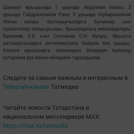
Шахмат ярышында 1 урында Абдуллин Илназ, 2
урында Габдрахманов Раил 3 урында Мубаракзянов
Илназ калды. Катнашучыларга бүләкләр һәм
грамоталар тапшырылды. Ярышларның хөкемдарлары
Валмиев З.К. һәм Солтанов С.Н. булды. Ярышта
катнашучыларга интеллектуаль бәйрәм бик ошады.
Киләсе ярышларга теләкләрен белдереп балалар
күтәренке рух белән өйләренә таралдылар.
Следите за самым важным и интересным в
Telegram-канале
Татмедиа
Читайте новости Татарстана в
национальном мессенджере MАХ:
https://max.ru/tatmedia