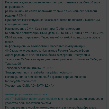
Перепечатка, воспроизведение и распространение в любом объеме
информации,
размещенной на сайте, возможна только с письменного согласия
редакций СМИ.
При поддержке Республиканского агентства по печати и массовым
коммуникациям.
Наименование СМИ: Саба таннары (Сабинские зори)
№ записи о регистрации СМИ, дата: ЭЛ № ФС 77 - 90147 от 07.10.2025
СМИ зарегистрированно Федеральной службой по надзору в сфере
связи,
информационных технологий и массовых коммуникаций
ФИО главного редактора: Исмагилов Рустем Габдерауфович
Адрес редакции: 422060, Российская Федерация, Республика
Татарстан, Сабинский муниципальный район, п.г.т. Богатые Сабы, ул.
Тукая, д. 95
Телефон редакции: (84362) 2-30-58
Электронная почта: saba-tannary@tatmedia.com
Почта филиала для сообщений о фактах коррупции: saba-
tannary@tatmedia.com
Учредитель СМИ: АО «ТАТМЕДИА»
Антикоррупционная политика
АО «ТАТМЕДИА» использует «cookie»
для персонализации сервисов и
удобства пользователей сайтом.
Использование «cookie» можно отменить в настройках браузера.