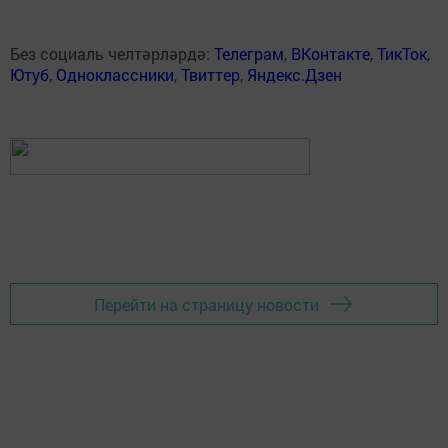
Без социаль челтәрләрдә:
Телеграм
,
ВКонтакте
,
ТикТок
,
Ютуб
,
Одноклассники
,
Твиттер
,
Яндекс.Дзен
Перейти на страницу новости