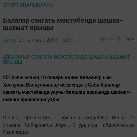
СПОРТ ЯҢАЛЫКЛАРЫ
Балалар сәнгать мәктәбендә шашка-
шахмат ярышы
автор,
21 гыйнвар 2013 - 06:50
1690
0
0
2013 нче елның 10 январь көнне Аллахияр һәм
Хөснулла Валиуллиннар исемендәге Саба балалар
сәнгать мәктәбендә укучы балалар арасында шахмат-
шашка ярышлары узды.
Шашка ярышында 1 урынны Абдуллин Илназ, 2
урынны Сабирзянов Айрат, 3 урынны Габдрахманов
Раил алды.