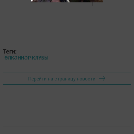
Теги:
ӨЛКӘННӘР КЛУБЫ
Перейти на страницу новости