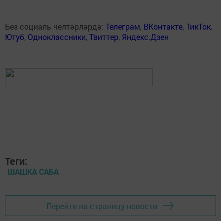
Без социаль челтәрләрдә:
Телеграм
,
ВКонтакте
,
ТикТок
,
Ютуб
,
Одноклассники
,
Твиттер
,
Яндекс.Дзен
Теги:
ШАШКА САБА
Перейти на страницу новости