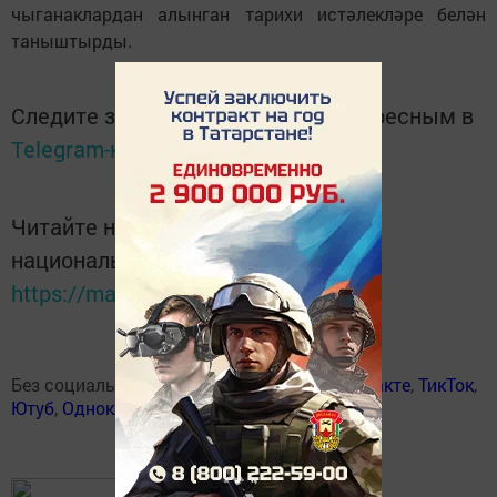
чыганаклардан алынган тарихи истәлекләре белән
таныштырды.
Следите за самым важным и интересным в
Telegram-канале
Татмедиа
Читайте новости Татарстана в
национальном мессенджере MАХ:
https://max.ru/tatmedia
Без социаль челтәрләрдә:
Телеграм
,
ВКонтакте
,
ТикТок
,
Ютуб
,
Одноклассники
,
Твиттер
,
Яндекс.Дзен