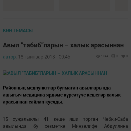
КӨН ТЕМАСЫ
Авыл “табиб”ларын – халык арасыннан
автор,
18 гыйнвар 2013 - 09:45
1344
0
0
Районның медпунктлар булмаган авылларында
ашыгыч медицина ярдәме күрсәтүче кешеләр халык
арасыннан сайлап куелды.
15 хуҗалыклы 41 кеше яши торган Чәбки-Саба
авылында бу хезмәткә Миңзәлифә Абдуллина