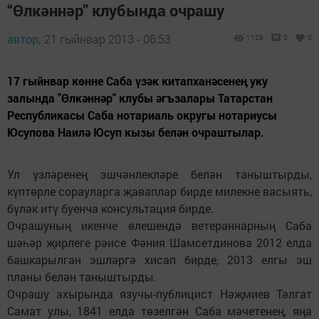
“Өлкәннәр” клубында очрашу
автор,
21 гыйнвар 2013 - 06:53
1128
0
0
17 гыйнвар көнне Саба үзәк китапханәсенең уку
залында "Өлкәннәр" клубы әгъзалары Татарстан
Республикасы Саба нотариаль округы нотариусы
Юсупова Наилә Юсуп кызы белән очраштылар.
Ул үзләренең эшчәнлекләре белән таныштырды,
күптөрле сорауларга җаваплар бирде милекне васыять,
бүләк итү буенча консультация бирде.
Очрашуның икенче өлешендә ветераннарның Саба
шәһәр җирлеге рәисе Фәния Шамсетдинова 2012 елда
башкарылган эшләргә хисап бирде, 2013 елгы эш
планы белән таныштырды.
Очрашу ахырында язучы-публицист Нәҗмиев Тәлгат
Самат улы, 1841 елда төзелгән Саба мәчетенең, яңа