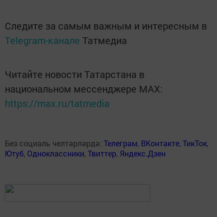
Следите за самым важным и интересным в
Telegram-канале
Татмедиа
Читайте новости Татарстана в
национальном мессенджере MАХ:
https://max.ru/tatmedia
Без социаль челтәрләрдә:
Телеграм
,
ВКонтакте
,
ТикТок
,
Ютуб
,
Одноклассники
,
Твиттер
,
Яндекс.Дзен