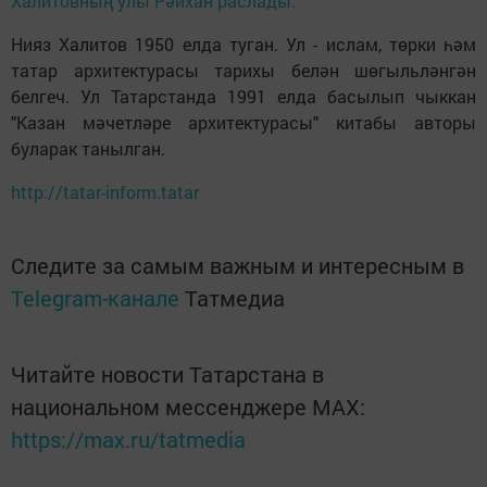
Халитовның улы Рәйхан раслады.
Нияз Халитов 1950 елда туган. Ул - ислам, төрки һәм
татар архитектурасы тарихы белән шөгыльләнгән
белгеч. Ул Татарстанда 1991 елда басылып чыккан
"Казан мәчетләре архитектурасы" китабы авторы
буларак танылган.
http://tatar-inform.tatar
Следите за самым важным и интересным в
Telegram-канале
Татмедиа
Читайте новости Татарстана в
национальном мессенджере MАХ:
https://max.ru/tatmedia