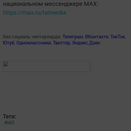
национальном мессенджере MАХ:
https://max.ru/tatmedia
Без социаль челтәрләрдә:
Телеграм
,
ВКонтакте
,
ТикТок
,
Ютуб
,
Одноклассники
,
Твиттер
,
Яндекс.Дзен
Теги:
ФАП