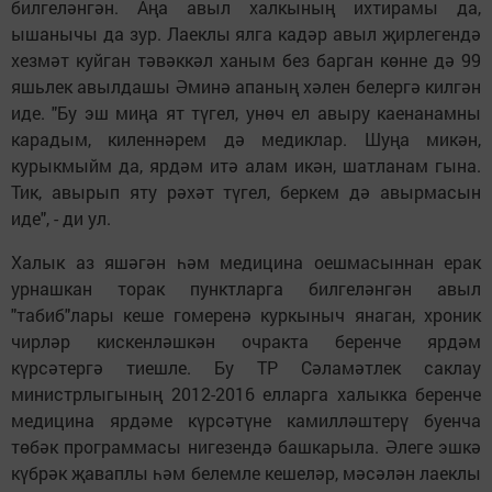
билгеләнгән. Аңа авыл халкының ихтирамы да,
ышанычы да зур. Лаеклы ялга кадәр авыл җирлегендә
хезмәт куйган тәвәккәл ханым без барган көнне дә 99
яшьлек авылдашы Әминә апаның хәлен белергә килгән
иде. "Бу эш миңа ят түгел, унөч ел авыру каенанамны
карадым, киленнәрем дә медиклар. Шуңа микән,
курыкмыйм да, ярдәм итә алам икән, шатланам гына.
Тик, авырып яту рәхәт түгел, беркем дә авырмасын
иде", - ди ул.
Халык аз яшәгән һәм медицина оешмасыннан ерак
урнашкан торак пунктларга билгеләнгән авыл
"табиб"лары кеше гомеренә куркыныч янаган, хроник
чирләр кискенләшкән очракта беренче ярдәм
күрсәтергә тиешле. Бу ТР Сәламәтлек саклау
министрлыгының 2012-2016 елларга халыкка беренче
медицина ярдәме күрсәтүне камилләштерү буенча
төбәк программасы нигезендә башкарыла. Әлеге эшкә
күбрәк җаваплы һәм белемле кешеләр, мәсәлән лаеклы