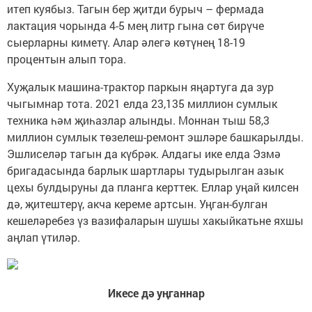
итеп куябыз. Тагын бер җитди бурыч – фермада
лактация чорында 4-5 мең литр гына сөт бирүче
сыерларны киметү. Алар әлегә көтүнең 18-19
процентын алып тора.
Хуҗалык машина-трактор паркын яңартуга да зур
чыгымнар тота. 2021 елда 23,135 миллион сумлык
техника һәм җиһазлар алынды. Моннан тыш 58,3
миллион сумлык төзелеш-ремонт эшләре башкарылды.
Эшлиселәр тагын да күбрәк. Алдагы ике елда Эзмә
бригадасында барлык шартлары тудырылган азык
цехы булдыруны да планга керттек. Еллар уңай килсен
дә, җитештерү, акча кереме артсын. Уңган-булган
кешеләребез үз вазифаларын шушы хакыйкатьне яхшы
аңлап үтиләр.
Икесе дә уңганнар