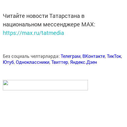
Читайте новости Татарстана в
национальном мессенджере MАХ:
https://max.ru/tatmedia
Без социаль челтәрләрдә:
Телеграм
,
ВКонтакте
,
ТикТок
,
Ютуб
,
Одноклассники
,
Твиттер
,
Яндекс.Дзен