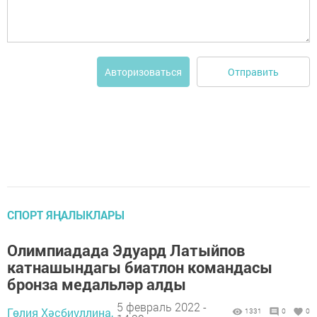
Отправить
Авторизоваться
СПОРТ ЯҢАЛЫКЛАРЫ
Олимпиадада Эдуард Латыйпов
катнашындагы биатлон командасы
бронза медальләр алды
5 февраль 2022 -
Гөлия Хәсбиуллина,
1331
0
0