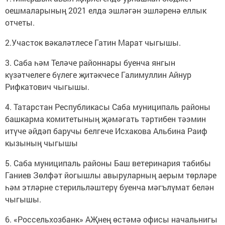
оешмаларының 2021 елда эшләгән эшләренә еллык
отчеты.
2.Участок вәкаләтлесе Гатин Марат чыгышы.
3. Саба һәм Теләче районнары буенча янгын
күзәтчелеге бүлеге җитәкчесе Галимуллин Айнур
Рифкатович чыгышы.
4. Татарстан Республикасы Саба муниципаль районы
башкарма комитетының җәмәгать тәртибен тәэмин
итүче әйдәп баручы белгече Исхакова Альбина Раиф
кызының чыгышы
5. Саба муниципаль районы Баш ветеринария табибы
Ганиев Зөлфәт йогышлы авыруларның аерым төрләре
һәм этләрне стерильләштерү буенча мәгълүмат белән
чыгышы.
6. «Россельхозбанк» АҖнең өстәмә офисы начальнигы