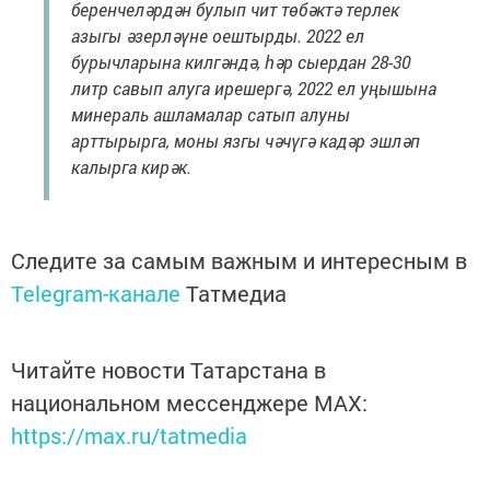
беренчеләрдән булып чит төбәктә терлек
азыгы әзерләүне оештырды. 2022 ел
бурычларына килгәндә, һәр сыердан 28-30
литр савып алуга ирешергә, 2022 ел уңышына
минераль ашламалар сатып алуны
арттырырга, моны язгы чәчүгә кадәр эшләп
калырга кирәк.
Следите за самым важным и интересным в
Telegram-канале
Татмедиа
Читайте новости Татарстана в
национальном мессенджере MАХ:
https://max.ru/tatmedia