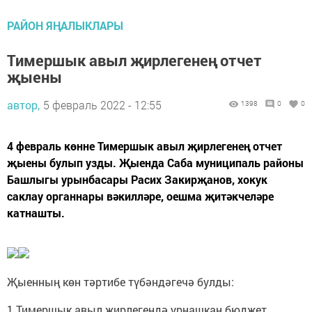
РАЙОН ЯҢАЛЫКЛАРЫ
Тимершык авыл җирлегенең отчет
җыены
автор,
5 февраль 2022 - 12:55
1398
0
0
4 февраль көнне Тимершык авыл җирлегенең отчет
җыены булып узды. Җыенда Саба муниципаль районы
Башлыгы урынбасары Расих Закирҗанов, хокук
саклау органнары вәкилләре, оешма җитәкчеләре
катнашты.
Җыенның көн тәртибе түбәндәгечә булды:
1.Тимершык авыл җирлегендә урнашкан бюджет