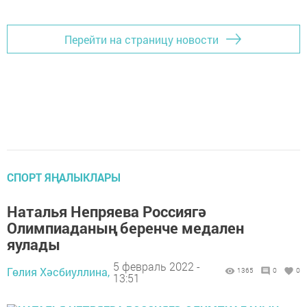
Перейти на страницу новости
СПОРТ ЯҢАЛЫКЛАРЫ
Наталья Непряева Россиягә
Олимпиаданың беренче медален
яулады
5 февраль 2022 -
Гөлия Хәсбиуллина,
1365
0
0
13:51