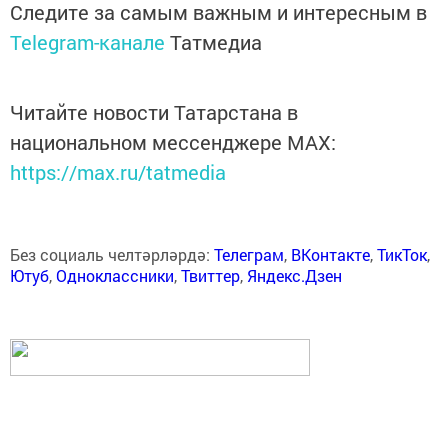
Следите за самым важным и интересным в
Telegram-канале
Татмедиа
Читайте новости Татарстана в
национальном мессенджере MАХ:
https://max.ru/tatmedia
Без социаль челтәрләрдә:
Телеграм
,
ВКонтакте
,
ТикТок
,
Ютуб
,
Одноклассники
,
Твиттер
,
Яндекс.Дзен