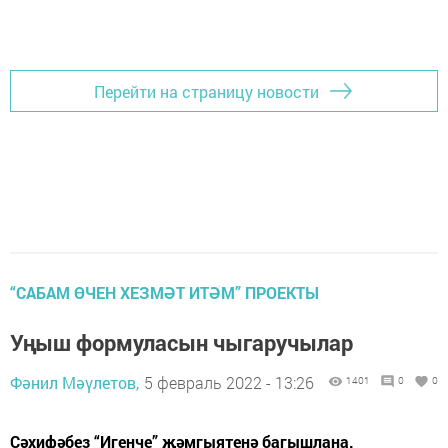
Перейти на страницу новости
“САБАМ ӨЧЕН ХЕЗМӘТ ИТӘМ” ПРОЕКТЫ
Уңыш формуласын чыгаручылар
Фәнил Мәүлетов,
5 февраль 2022 - 13:26
1401
0
0
Сәхифәбез “Игенче” җәмгыятенә багышлана.