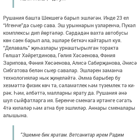
Рушания башта Шекшегә барып эшләгән. Инде 23 ел
“Игенче”дә сыер сава. Эш урыннарын үзләренчә, Пүкәл
комплексы дип йөртәләр. Сәр­дәдән вахта автобусы
көн саен барып ала, эшләре беткәч кайтарып куя.
“Делаваль” җиһаз­лары урнаштырылган торакта
Гөлшат Хәйретдинова, Гөлия Хәсәенова, Фәния
Зарипова, Фәния Хөсәе­нова, Алисә Сабирҗанова, Әнисә
Сибгатова белән сыер савалар. Эшләрен заманча
технологияләр нык җиңеләйтә. Әмма барыбер бу
хезмәттә физик көч тә, сә­ламәтлек һәм түземлек тә ки­
рәк. Һәм, әлбәттә, малларны ярату да. Рушания әнә
шул сыйфатларга ия. Беренче сменага иртәнге сәгать
4тә киләләр һәм атна буе эшлиләр. Аннары сменалары
алышына.
“Эшемне бик яратам. Ветсанитар ирем Радим