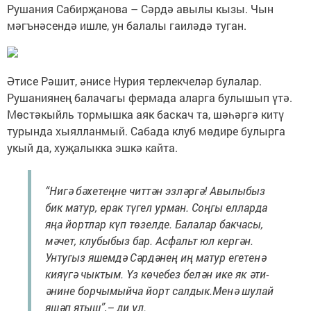
Рушания Сабирҗанова – Сәрдә авылы кызы. Чын
мәгънәсендә ишле, ун балалы гаиләдә туган.
Әтисе Рәшит, әнисе Нурия терлекчеләр булалар.
Рушаниянең балачагы фермада аларга булышып үтә.
Мөстәкыйль тормышка аяк баскач та, шәһәргә китү
турында хыялланмый. Сабада клуб мөдире булырга
укый да, хуҗалыкка эшкә кайта.
“Нигә бәхетеңне читтән эзләргә! Авылыбыз
бик матур, ерак түгел урман. Соңгы елларда
яңа йортлар күп төзелде. Балалар бакчасы,
мәчет, клубыбыз бар. Асфальт юл кергән.
Унтугыз яшемдә Сәрдәнең иң матур егетенә
кияүгә чыктым. Үз көчебез белән ике як әти-
әнине борчымыйча йорт салдык.Менә шулай
яшәп ятыш”,– ди ул.