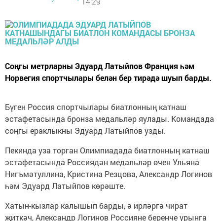
14:29
Соңгы метрларны Эдуард Латыйпов Франция һәм
Норвегия спортчылары белән бер тирәдә шуып барды.
Бүген Россия спортчылары биатлонның катнаш
эстафетасында бронза медальләр яулады. Командада
соңгы ераклыкны Эдуард Латыйпов узды.
Пекинда уза торган Олимпиадада биатлонның катнаш
эстафетасында Россиядән медальләр өчен Ульяна
Нигъмәтуллина, Кристина Резцова, Александр Логинов
һәм Эдуард Латыйпов көрәште.
Хатын-кызлар калышып барды, ә ирләргә чират
җиткәч, Александр Логинов Россияне беренче урынга