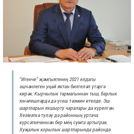
“Игенче” җәмгыятенең 2021 елдагы
эшчәнлеген уңай яктан билгеләп үтәргә
кирәк. Кырчылык тармагыннан тыш, барлык
юнәлешләрдә дә үсеш тәэмин ителде. Эш
шартларын яхшырту чаралары да күрелгән.
Хезмәткә түләү дә районның уртача
күрсәткеченнән бер мең сумга артыграк.
Хуҗалык корылык шартларында районда