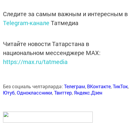
Следите за самым важным и интересным в
Telegram-канале
Татмедиа
Читайте новости Татарстана в
национальном мессенджере MАХ:
https://max.ru/tatmedia
Без социаль челтәрләрдә:
Телеграм
,
ВКонтакте
,
ТикТок
,
Ютуб
,
Одноклассники
,
Твиттер
,
Яндекс.Дзен