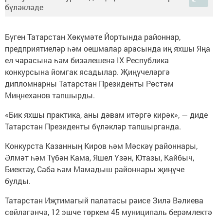
Бүген Татарстан Хөкүмәте Йортында районнар,
предприятиеләр һәм оешмалар арасында иң яхшы Яңа
ел чарасына һәм бизәлешенә IX Республика
конкурсына йомгак ясадылар. Җиңүчеләргә
дипломнарны Татарстан Президенты Рөстәм
Миңнеханов тапшырды.
«Бик яхшы практика, аны дәвам итәргә кирәк», — диде
Татарстан Президенты бүләкләр тапшырганда.
Конкурста Казанның Киров һәм Мәскәү районнары,
Әлмәт һәм Түбән Кама, Яшел Үзән, Ютазы, Кайбыч,
Биектау, Саба һәм Мамадыш районнары җиңүче
булды.
Татарстан Иҗтимагый палатасы рәисе Зилә Вәлиева
сөйләгәнчә, 12 эшче төркем 45 муниципаль берәмлектә