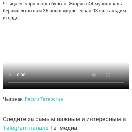
91 яңа ел чарасында булган. Жюрига 44 муниципаль
берәмлектән һәм 36 авыл җирлегеннән 93 эш тәкъдим
ителде.
Чыганак:
Рәсми Татарстан
Следите за самым важным и интересным в
Telegram-канале
Татмедиа