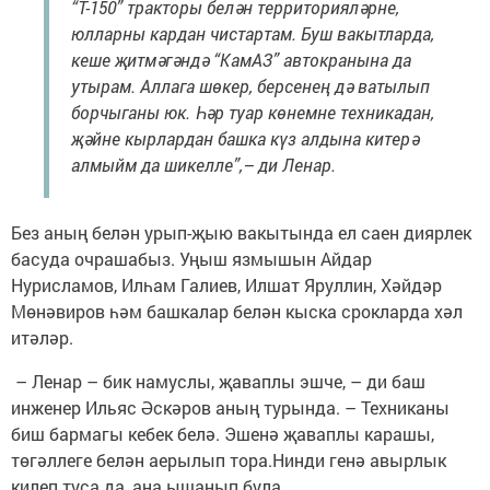
“Т-150” тракторы белән территорияләрне,
юлларны кардан чистартам. Буш вакытларда,
кеше җитмәгәндә “КамАЗ” автокранына да
утырам. Аллага шөкер, берсенең дә ватылып
борчыганы юк. Һәр туар көнемне техникадан,
җәйне кырлардан башка күз алдына китерә
алмыйм да шикелле”,– ди Ленар.
Без аның белән урып-җыю вакытында ел саен диярлек
басуда очрашабыз. Уңыш язмышын Айдар
Нурисламов, Илһам Галиев, Илшат Яруллин, Хәйдәр
Мөнәвиров һәм башкалар белән кыска срокларда хәл
итәләр.
– Ленар – бик намуслы, җаваплы эшче, – ди баш
инженер Ильяс Әскәров аның турында. – Техниканы
биш бармагы кебек белә. Эшенә җаваплы карашы,
төгәллеге белән аерылып тора.Нинди генә авырлык
килеп туса да, аңа ышанып була.