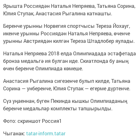
Ярышта Россиядән Наталья Непряева, Татьяна Сорина,
Юлия Ступак, Анастасия Рыгалина катнашты.
Беренче урынны Норвегия спортчысы Тереза Йохауг,
икенче урынны Россиядән Наталья Непряева, өченче
урынны Австриядән килгән Тереза Штадлобер яулады.
Наталья Непряева 2018 елда Олимпиадада эстафетада
бронза медальгә ия булган иде. Скиатлонда бу аның
өчен беренче Олимпиада көмеше.
Анастасия Рыгалина сигезенче булып килде, Татьяна
Сорина — унберенче, Юлия Ступак — егерме дүртенче.
Сүз уңаеннан, бүген Пекинда кышкы Олимпиаданың
беренче медальләр комплекты тапшырылды.
Фото: скриншот Россия1
Чыганак:
tatar-inform.tatar