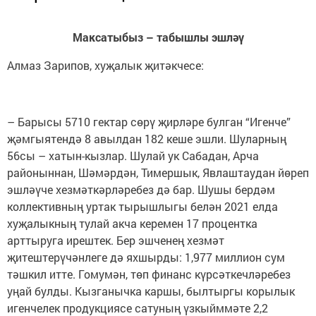
Максатыбыз – табышлы эшләү
Алмаз Зарипов, хуҗалык җитәкчесе:
– Барысы 5710 гектар сөрү җирләре булган “Игенче”
җәмгыятендә 8 авылдан 182 кеше эшли. Шуларның
56сы – хатын-кызлар. Шулай ук Сабадан, Арча
районыннан, Шәмәрдән, Тимершык, Явлаштаудан йөреп
эшләүче хезмәткәрләребез дә бар. Шушы бердәм
коллективның уртак тырышлыгы белән 2021 елда
хуҗалыкның тулай акча керемен 17 процентка
арттыруга ирештек. Бер эшченең хезмәт
җитештерүчәнлеге дә яхшырды: 1,977 миллион сум
тәшкил итте. Гомумән, төп финанс күрсәткечләребез
уңай булды. Кызганычка каршы, былтыргы корылык
игенчелек продукциясе сатуның үзкыйммәте 2,2