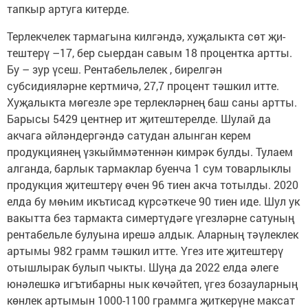
тапкыр артуга китерде.
Терлекчелек тармагына килгәндә, хуҗалыкта сөт җи­
тештерү –17, бер сыердан савым 18 процентка артты.
Бу – зур үсеш. Рентабельлелек , бирелгән
субсидияләрне кертмичә, 27,7 процент тәшкил итте.
Хуҗалыкта мөгезле эре терлекләрнең баш саны артты.
Барысы 5429 центнер ит җитештерелде. Шулай да
акчага әйләндергәндә сатудан алынган керем
продукциянең үзкыйммәтеннән кимрәк булды. Тулаем
алганда, барлык тармаклар буенча 1 сум товарлыклы
продукция җитештерү өчен 96 тиен акча тотылды. 2020
елда бу мөһим икътисад күрсәткече 90 тиен иде. Шул ук
вакытта без тармакта симертүдәге үгезләрне сатуның
рентабельле булуына ирешә алдык. Аларның тәүлеклек
артымы 982 грамм тәшкил итте. Үгез ите җитештерү
отышлырак булып чыкты. Шуңа да 2022 елда әлеге
юнәлешкә игътибарны нык көчәйтеп, үгез бозауларның
көнлек артымын 1000-1100 граммга җиткерүне максат