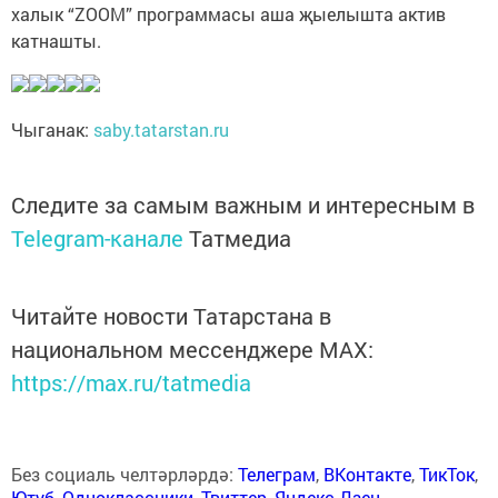
халык “ZOOM” программасы аша җыелышта актив
катнашты.
Чыганак:
saby.tatarstan.ru
Следите за самым важным и интересным в
Telegram-канале
Татмедиа
Читайте новости Татарстана в
национальном мессенджере MАХ:
https://max.ru/tatmedia
Без социаль челтәрләрдә:
Телеграм
,
ВКонтакте
,
ТикТок
,
Ютуб
,
Одноклассники
,
Твиттер
,
Яндекс.Дзен