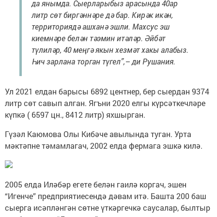
да янымда. Сыерларыбыз арасында 40ар
литр сөт биргәннәре дә бар. Кирәк икән,
территориядә ашханә эшли. Махсус эш
киемнәре белән тәэмин итәләр. Әйбәт
түлиләр, 40 меңгә якын хезмәт хакы алабыз.
Һич зарлана торган түгел”,– ди Рушания.
Ул 2021 елдан барысы 6892 центнер, бер сыердан 9374
литр сөт савып алган. Ягъни 2020 елгы күрсәткечләре
күпкә ( 6597 цн., 8412 литр) яхшырган.
Гүзәл Каюмова Олы Кибәче авылында туган. Урта
мәктәпне тәмамлагач, 2002 елда фермага эшкә килә.
2005 елда Иләбәр егете белән гаилә коргач, эшен
“Игенче” предприятиесендә дәвам итә. Башта 200 баш
сыерга исәпләнгән сөтне үткәргечкә саусалар, былтыр