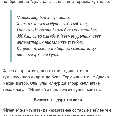
ноябрь аенда “Делаваль” заллы яңа торакка күчтеләр.
“Аерма жир белән күк арасы.
Хезмәттәшләрем Нурсанә Сәгыйтова,
Гөлсинә Идиятова белән бик тату эшлибез,
350 баш сыер савабыз. Хезмәт урынын, саву
аппаратларын чисталыкта тотабыз.
Күңелеңне малларга биргәч, мәшәкатьләр
сизелми дә”,–ди Гүзәл.
Хәзер аларны хуҗалыкта гаилә династиясе
тудыручылар дияргә дә була. Тормыш иптәше Дамир
механизатор. Олы улы Илнур да аграр көллиятне
тәмамлагач, “Игенче”гә яшь белгеч булып кайтты.
Берүзенә – дүрт техника
“Игенче” җәмгыятендә хезмәтенең остасына әйләнгән