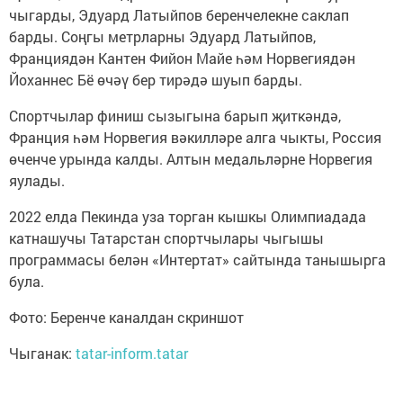
чыгарды, Эдуард Латыйпов беренчелекне саклап
барды. Соңгы метрларны Эдуард Латыйпов,
Франциядән Кантен Фийон Майе һәм Норвегиядән
Йоханнес Бё өчәү бер тирәдә шуып барды.
Спортчылар финиш сызыгына барып җиткәндә,
Франция һәм Норвегия вәкилләре алга чыкты, Россия
өченче урында калды. Алтын медальләрне Норвегия
яулады.
2022 елда Пекинда уза торган кышкы Олимпиадада
катнашучы Татарстан спортчылары чыгышы
программасы белән «Интертат» сайтында танышырга
була.
Фото: Беренче каналдан скриншот
Чыганак:
tatar-inform.tatar