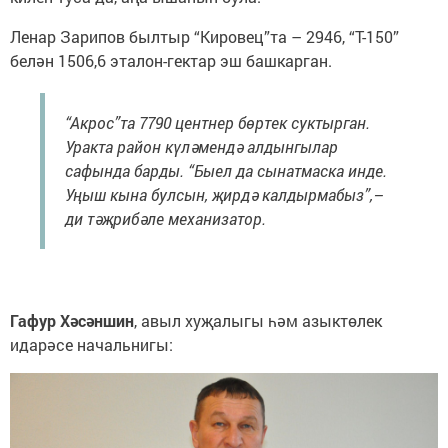
Ленар Зарипов былтыр “Кировец”та – 2946, “Т-150”
белән 1506,6 эталон-гектар эш башкарган.
“Акрос”та 7790 центнер бөртек суктырган.
Уракта район күләмендә алдынгылар
сафында барды. “Быел да сынатмаска инде.
Уңыш кына булсын, җирдә калдырмабыз”,–
ди тәҗрибәле механизатор.
Гафур Хәсәншин
, авыл хуҗалыгы һәм азыктөлек
идарәсе начальнигы: