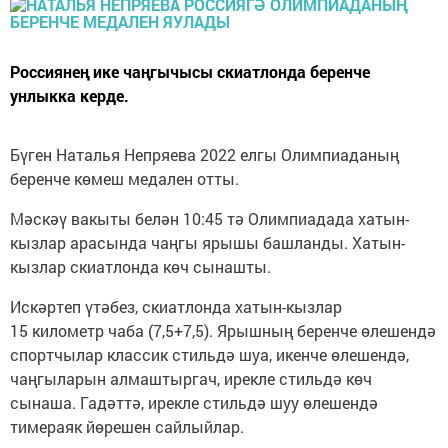
Россиянең ике чаңгычысы скиатлонда беренче
унлыкка керде.
Бүген Наталья Непряева 2022 елгы Олимпиаданың
беренче көмеш медален отты.
Мәскәү вакыты белән 10:45 тә Олимпиадада хатын-
кызлар арасында чаңгы ярышы башланды. Хатын-
кызлар скиатлонда көч сынашты.
Искәртеп үтәбез, скиатлонда хатын-кызлар
15 километр чаба (7,5+7,5). Ярышның беренче өлешендә
спортчылар классик стильдә шуа, икенче өлешендә,
чаңгыларын алмаштыргач, ирекле стильдә көч
сынаша. Гадәттә, ирекле стильдә шуу өлешендә
тимераяк йөрешен сайлыйлар.