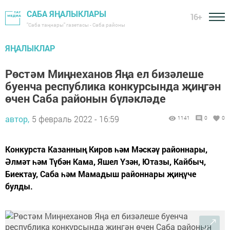
САБА ЯҢАЛЫКЛАРЫ
16+
"Саба таңнары" газетасы - Саба районы
ЯҢАЛЫКЛАР
Рөстәм Миңнеханов Яңа ел бизәлеше
буенча республика конкурсында җиңгән
өчен Саба районын бүләкләде
автор,
5 февраль 2022 - 16:59
1141
0
0
Конкурста Казанның Киров һәм Мәскәү районнары,
Әлмәт һәм Түбән Кама, Яшел Үзән, Ютазы, Кайбыч,
Биектау, Саба һәм Мамадыш районнары җиңүче
булды.