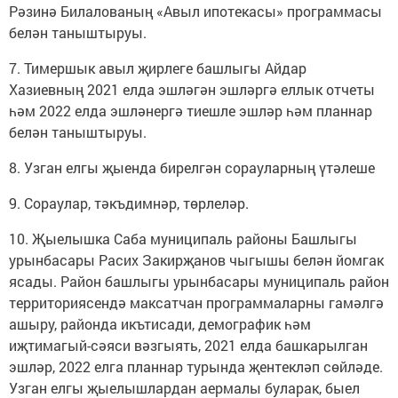
Рәзинә Билалованың «Авыл ипотекасы» программасы
белән таныштыруы.
7. Тимершык авыл җирлеге башлыгы Айдар
Хазиевның 2021 елда эшләгән эшләргә еллык отчеты
һәм 2022 елда эшләнергә тиешле эшләр һәм планнар
белән таныштыруы.
8. Узган елгы җыенда бирелгән сорауларның үтәлеше
9. Сораулар, тәкъдимнәр, төрлеләр.
10. Җыелышка Саба муниципаль районы Башлыгы
урынбасары Расих Закирҗанов чыгышы белән йомгак
ясады. Район башлыгы урынбасары муниципаль район
территориясендә максатчан программаларны гамәлгә
ашыру, районда икътисади, демографик һәм
иҗтимагый-сәяси вәзгыять, 2021 елда башкарылган
эшләр, 2022 елга планнар турында җентекләп сөйләде.
Узган елгы җыелышлардан аермалы буларак, быел