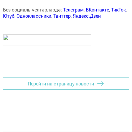
Без социаль челтәрләрдә:
Телеграм
,
ВКонтакте
,
ТикТок
,
Ютуб
,
Одноклассники
,
Твиттер
,
Яндекс.Дзен
Перейти на страницу новости