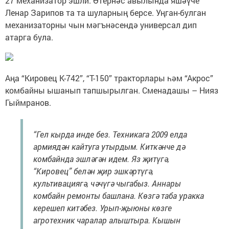
27 механизатор эшли. Өтернәс авылында яшәүче
Ленар Зарипов та та шуларның берсе. Уңган-булган
механизаторны чын мәгънәсендә универсал дип
атарга була.
Аңа “Кировец К-742”, “Т-150” тракторлары һәм “Акрос”
комбайны ышанып тапшырылган. Сменадашы – Нияз
Гыймранов.
“Гел кырда инде без. Техникага 2009 елда
армиядән кайтуга утырдым. Киткәнче дә
комбайнда эшләгән идем. Яз җитүгә,
“Кировец” белән җир эшкәртүгә,
культивациягә, чәчүгә чыгабыз. Аннары
комбайн ремонты башлана. Көзгә таба уракка
керешеп китәбез. Урып-җыюны көзге
агротехник чаралар алыштыра. Кышын