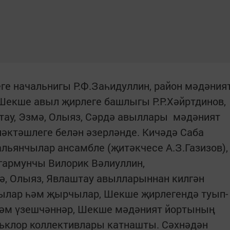
ге начальнигы Р.Ф.Заһидуллин, район мәдәния
Шекше авыл җирлеге башлыгы Р.Р.Хәйртдинов,
ау, Эзмә, Олыяз, Сәрдә авыллары
мәдәният
әктәшлеге белән әзерләнде. Кичәдә Саба
альянчылар ансамбле (җитәкчесе А.З.Газизов),
гармунчы Вилорик Вәлиуллин,
, Олыяз, Явлаштау авылларыннан килгән
чылар һәм җырчылар, Шекше җирлегендә туып-
һәм үзешчәннәр, Шекше мәдәният йортының
льклор коллективлары катнашты. Сәхнәдән