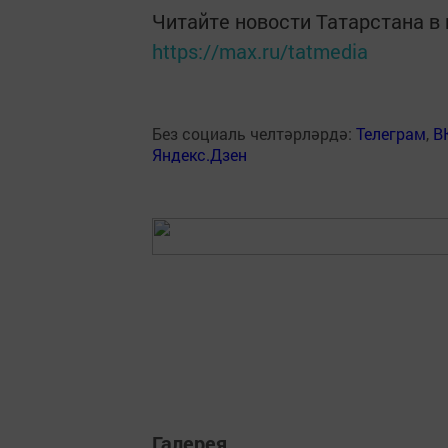
Читайте новости Татарстана 
https://max.ru/tatmedia
Без социаль челтәрләрдә:
Телеграм
,
В
Яндекс.Дзен
Галерея