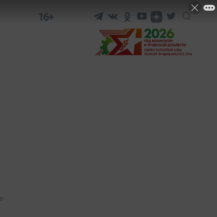
16+
0