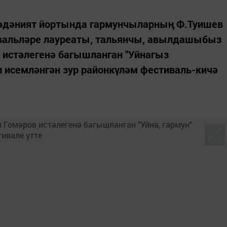
әдәният йортында гармунчыларның Ф.Туишев
вальләре лауреаты, тальянчы, авылдашыбыз
 истәлегенә багышланган "Уйнагыз
ип исемләнгән зур районкүләм фестиваль-кичә