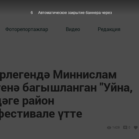
5
Автоматическое закрытие баннера через
Фоторепортажлар
Видео
Редакция
рлегендә Миннислам
енә багышланган "Уйна,
әге район
естивале үтте
1429
0