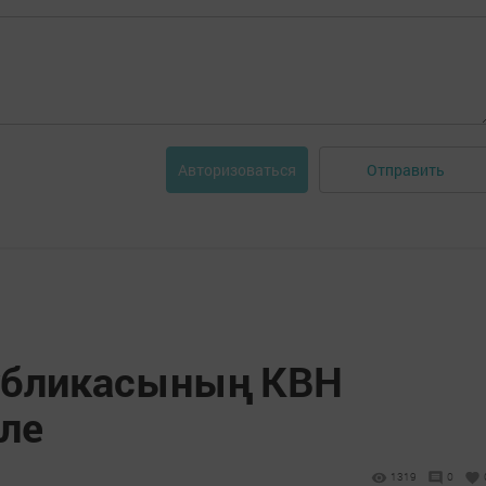
Отправить
Авторизоваться
убликасының КВН
ле
1319
0