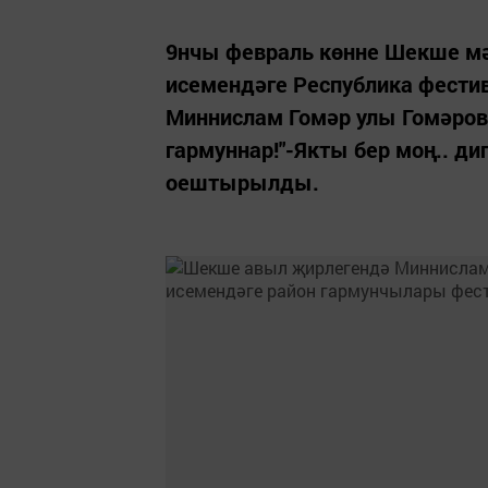
9нчы февраль көнне Шекше м
исемендәге Республика фести
Миннислам Гомәр улы Гомәров
гармуннар!"-Якты бер моң.. д
оештырылды.