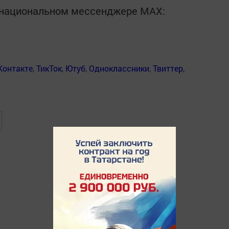
в национальном мессенджере MАХ:
Контакте
,
ТикТок
,
Ютуб
,
Одноклассники
,
Твиттер
,