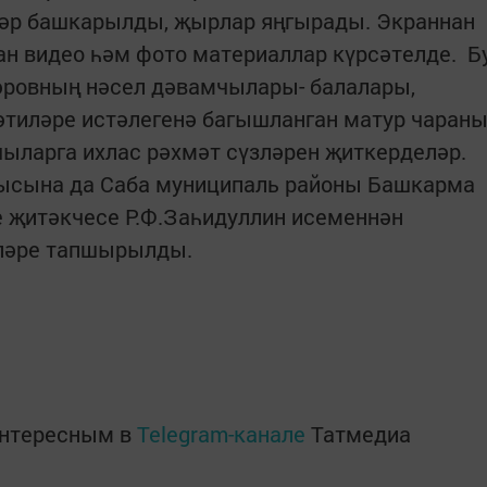
әр башкарылды, җырлар яңгырады. Экраннан
н видео һәм фото материаллар күрсәтелде.
Б
әровның нәсел дәвамчылары- балалары,
әтиләре истәлегенә багышланган матур чаран
ыларга ихлас рәхмәт сүзләрен җиткерделәр.
ысына да Саба муниципаль районы Башкарма
 җитәкчесе Р.Ф.Заһидуллин исеменнән
кләре тапшырылды.
интересным в
Telegram-канале
Татмедиа