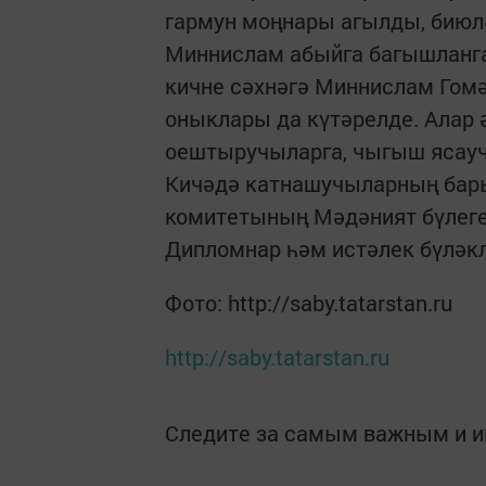
гармун моңнары агылды, биюл
Миннислам абыйга багышланга
кичне сәхнәгә Миннислам Гом
оныклары да күтәрелде. Алар 
оештыручыларга, чыгыш ясауч
Кичәдә катнашучыларның бар
комитетының Мәдәният бүлеге
Дипломнар һәм истәлек бүлә
Фото: http://saby.tatarstan.ru
http://saby.tatarstan.ru
Следите за самым важным и 