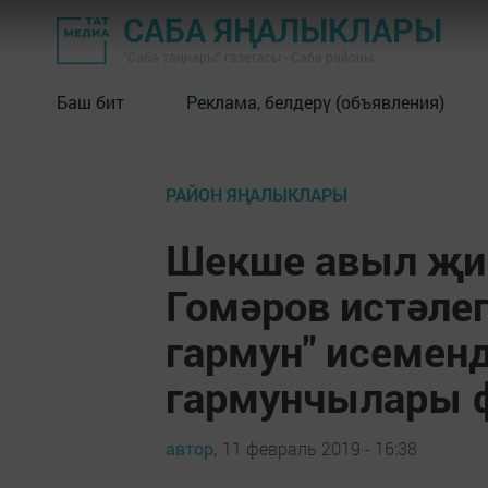
САБА ЯҢАЛЫКЛАРЫ
"Саба таңнары" газетасы - Саба районы
Баш бит
Реклама, белдерү (объявления)
РАЙОН ЯҢАЛЫКЛАРЫ
Шекше авыл җи
Гомәров истәлег
гармун" исеменд
гармунчылары ф
автор,
11 февраль 2019 - 16:38