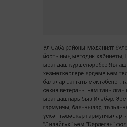
Ул Саба районы Мәдәният бүле
йортының методик кабинеты, 
ызандаш-күршеләребез Явлашт
хезмәткәрләре ярдәме һәм тел
балалар сәнгать мәктәбенең т
сәхнә ветераны һәм танылган 
ызандашларыбыз Иләбәр, Эзмә
гармунчы, баянчылар, тальян
үскән һәвәскәр гармунчылар 
“Зиләйлүк” һәм “Бөрлегән” фо