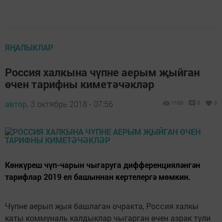
ЯҢАЛЫКЛАР
Россия халкына чүпне аерым җыйган
өчен тарифны киметәчәкләр
автор,
3 октябрь 2018 - 07:56
1100
0
0
Көнкүреш чүп-чарын чыгаруга дифференцияләнгән
тарифлар 2019 ел башыннан кертелергә мөмкин.
Чүпне аерып җыя башлаган очракта, Россия халкы
каты коммуналь калдыклар чыгарган өчен азрак түли