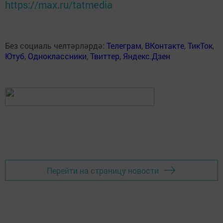
https://max.ru/tatmedia
Без социаль челтәрләрдә:
Телеграм
,
ВКонтакте
,
ТикТок
,
Ютуб
,
Одноклассники
,
Твиттер
,
Яндекс.Дзен
Перейти на страницу новости