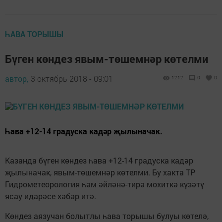
ҺАВА ТОРЫШЫ
Бүген көндез явым-төшемнәр көтелми
автор,
3 октябрь 2018 - 09:01
1212
0
0
Һава +12-14 градуска кадәр җылыначак.
Казанда бүген көндез һава +12-14 градуска кадәр
җылыначак, явым-төшемнәр көтелми. Бу хакта ТР
Гидрометеорология һәм әйләнә-тирә мохиткә күзәтү
ясау идарәсе хәбәр итә.
Көндез аязучан болытлы һава торышы булуы көтелә,