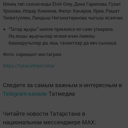
Илнең төп сәхнәсендә Elvin Grey, Динә Гарипова, Гүзәл
Уразова, Илдар Хәкимов, Филүс Каһиров, Иркә, Ришат
Төхвәтуллин, Ландыш Нигъмәтҗанова чыгыш ясаячак.
"Татар җыры" милли премиясе ел саен үткәрелә.
Иң яхшы җырчылар исеме өчен лаеклы
башкаручылар да, яшь талантлар да көч сынаша.
Фото: скриншот инстаграм
https://tatar-inform.tatar
Следите за самым важным и интересным в
Telegram-канале
Татмедиа
Читайте новости Татарстана в
национальном мессенджере MАХ: