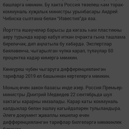
башларга мөмкин. Бу хакта Россия төзелеш һәм торак-
коммуналь хуҗалык министры урынбасары Андрей
Чибиска сылтама белән “Известия”дә яза.
Йорттта яшәүчеләр барысы да кәгазь һәм пластикны
аеру турында карар кабул иткән очракта гына ташлама
биреләчәк, дип аңлатыла бу хәбәрдә. Экспертлар
бәяләвенчә, чыгарылган чүпкә карап, түләүләр 50
процентка кадәр кимергә мөмкин.
Көнкүреш чүбен чыгаруга дифференцияләнгән
тарифлар 2019 ел башыннан кертелергә мөмкин.
Моның өчен закон базасы инде әзер. Россия Премьер-
министры Дмитрий Медведев 22 сентябрьдә шул
хактагы карарны имзалады. Карар каты коммуналь
калдыклар белән эшләү кагыйдәләрен тулыландыра.
Әлеге документ җаваплы кешеләр өчен
дифференцияләнгән тарифлар билгеләргә мөмкинлек
бирәчәк.