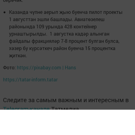
Казанда чүпне аерып җыю буенча пилот проекты
1 августтан эшли башлады. Авиатөзелеш
районында 109 урында 428 контейнер
урнаштырылды. 1 августка кадәр алынган
файдалы фракцияләр 7-8 процент булган булса,
хәзер бу күрсәткеч район буенча 15 процентка
җиткән.
Фото:
https://pixabay.com | Hans
https://tatar-inform.tatar
Следите за самым важным и интересным в
Telegram-канале
Татмедиа
Читайте новости Татарстана в