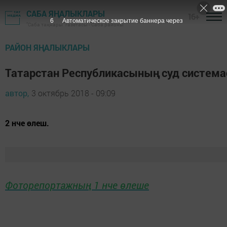
САБА ЯҢАЛЫКЛАРЫ
16+
5
Автоматическое закрытие баннера через
"Саба таңнары" газетасы - Саба районы
РАЙОН ЯҢАЛЫКЛАРЫ
Татарстан Республикасының суд систем
автор,
3 октябрь 2018 - 09:09
2 нче өлеш.
Фоторепортажның 1 нче өлеше