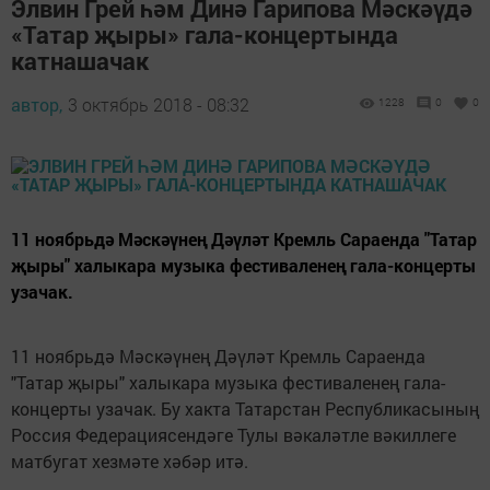
Элвин Грей һәм Динә Гарипова Мәскәүдә
«Татар җыры» гала-концертында
катнашачак
автор,
3 октябрь 2018 - 08:32
1228
0
0
11 ноябрьдә Мәскәүнең Дәүләт Кремль Сараенда "Татар
җыры" халыкара музыка фестиваленең гала-концерты
узачак.
11 ноябрьдә Мәскәүнең Дәүләт Кремль Сараенда
"Татар җыры" халыкара музыка фестиваленең гала-
концерты узачак. Бу хакта Татарстан Республикасының
Россия Федерациясендәге Тулы вәкаләтле вәкиллеге
матбугат хезмәте хәбәр итә.