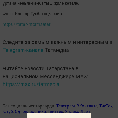
уртача көньяк-көнбатыш җиле көтелә.
Фото: Ильнар Тухбатов/архив
https://tatar-inform.tatar
Следите за самым важным и интересным в
Telegram-канале
Татмедиа
Читайте новости Татарстана в
национальном мессенджере MАХ:
https://max.ru/tatmedia
Без социаль челтәрләрдә:
Телеграм
,
ВКонтакте
,
ТикТок
,
Ютуб
,
Одноклассники
,
Твиттер
,
Яндекс.Дзен