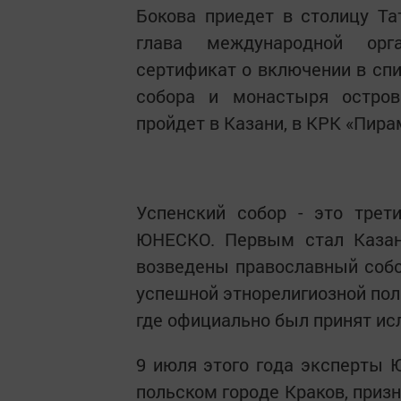
Бокова приедет в столицу Та
глава международной орга
сертификат о включении в сп
собора и монастыря остров
пройдет в Казани, в КРК «Пирам
Успенский собор - это трет
ЮНЕСКО. Первым стал Казанс
возведены православный собо
успешной этнорелигиозной поли
где официально был принят ис
9 июля этого года эксперты 
польском городе Краков, приз