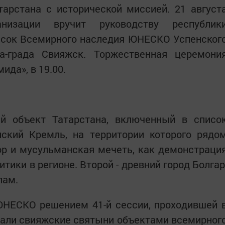
тарстана с исторической миссией. 21 август
низации вручит руководству республик
исок Всемирного наследия ЮНЕСКО Успенског
а-града Свияжск. Торжественная церемони
ида», в 19.00.
ий объект Татарстана, включенный в списо
кий Кремль, на территории которого рядо
р и мусульманская мечеть, как демонстраци
тики в регионе. Второй - древний город Болгар
лам.
ЮНЕСКО решением 41-й сессии, проходившей 
нали свияжские святыни объектами всемирног