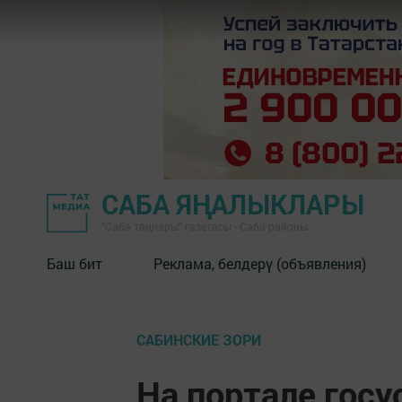
САБА ЯҢАЛЫКЛАРЫ
"Саба таңнары" газетасы - Саба районы
Баш бит
Реклама, белдерү (объявления)
САБИНСКИЕ ЗОРИ
На портале госу