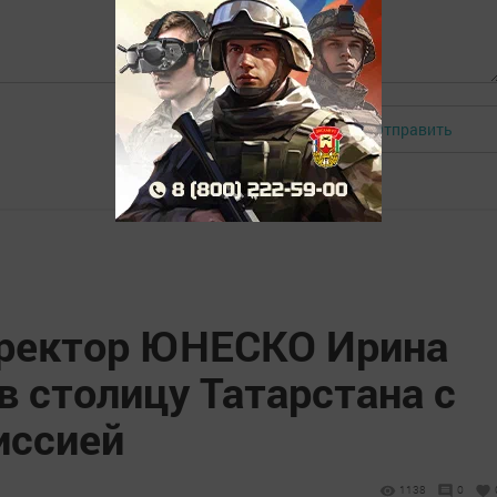
Отправить
Авторизоваться
иректор ЮНЕСКО Ирина
в столицу Татарстана с
иссией
1138
0