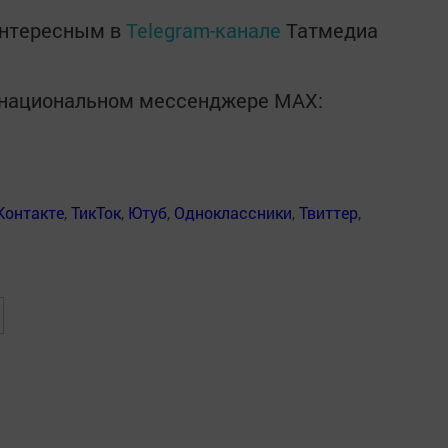
интересным в
Telegram-канале
Татмедиа
в национальном мессенджере MАХ:
Контакте
,
ТикТок
,
Ютуб
,
Одноклассники
,
Твиттер
,