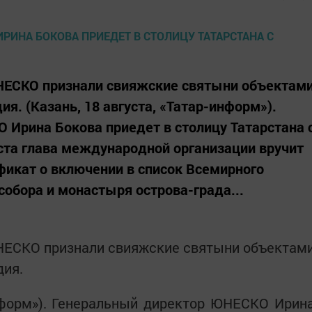
ЮНЕСКО признали свияжские святыни объектам
ия. (Казань, 18 августа, «Татар-информ»).
Ирина Бокова приедет в столицу Татарстана 
уста глава международной организации вручит
фикат о включении в список Всемирного
обора и монастыря острова-града...
ЮНЕСКО признали свияжские святыни объектам
дия.
информ»). Генеральный директор ЮНЕСКО Ирин