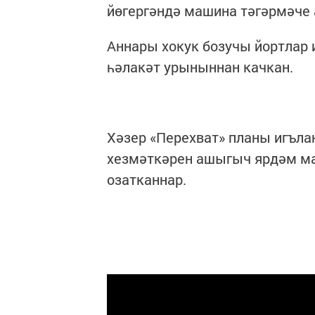
йөгергәндә машина тәгәрмәче 
Аннары хокук бозучы йортлар
һәлакәт урыныннан качкан.
Хәзер «Перехват» планы игълан
хезмәткәрен ашыгыч ярдәм ма
озатканнар.