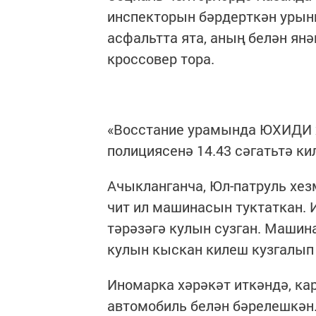
инспекторын бәрдерткән урын
асфальтта ята, аның белән ян
кроссовер тора.
«Восстание урамында ЮХИДИ х
полициясенә 14.43 сәгатьтә ки
Ачыкланганча, Юл-патруль хе
чит ил машинасын туктаткан. 
тәрәзәгә кулын сузган. Машин
кулын кыскан килеш кузгалып 
Иномарка хәрәкәт иткәндә, ка
автомобиль белән бәрелешкән