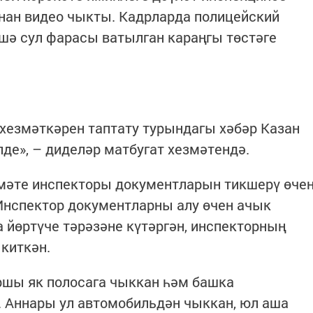
нан видео чыкты. Кадрларда полицейский
әшә сул фарасы ватылган караңгы төстәге
езмәткәрен таптату турындагы хәбәр Казан
лде», – диделәр матбугат хезмәтендә.
змәте инспекторы документларын тикшерү өче
Инспектор документларны алу өчен ачык
а йөртүче тәрәзәне күтәргән, инспекторның
киткән.
ршы як полосага чыккан һәм башка
. Аннары ул автомобильдән чыккан, юл аша