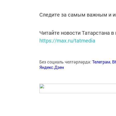
Следите за самым важным и 
Читайте новости Татарстана 
https://max.ru/tatmedia
Без социаль челтәрләрдә:
Телеграм
,
В
Яндекс.Дзен