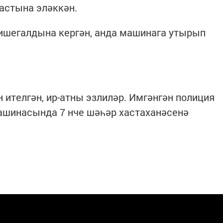
астына эләккән.
 ишегалдына кергән, анда машинага утырып
 ителгән, ир-атны эзлиләр. Имгәнгән полиция
шинасында 7 нче шәһәр хастаханәсенә