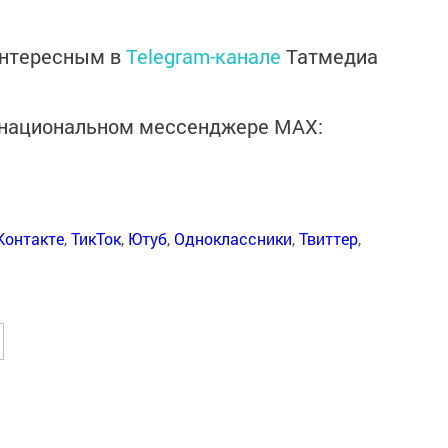
интересным в
Telegram-канале
Татмедиа
в национальном мессенджере MАХ:
Контакте
,
ТикТок
,
Ютуб
,
Одноклассники
,
Твиттер
,