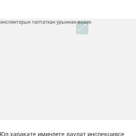
Юл хәрәкәте иминлеге дәүләт инспекциясе