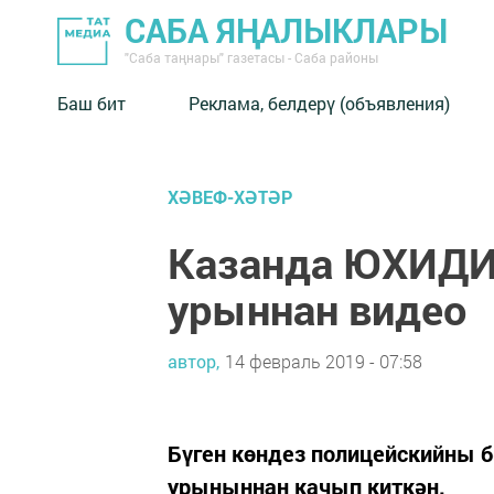
САБА ЯҢАЛЫКЛАРЫ
"Саба таңнары" газетасы - Саба районы
Баш бит
Реклама, белдерү (объявления)
ХӘВЕФ-ХӘТӘР
Казанда ЮХИДИ 
урыннан видео
автор,
14 февраль 2019 - 07:58
Бүген көндез полицейскийны б
урыныннан качып киткән.