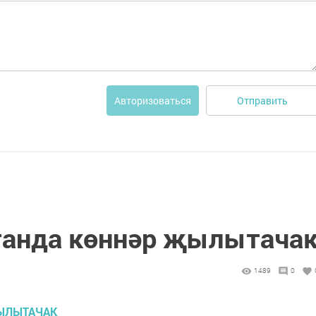
Отправить
Авторизоваться
танда көннәр җылытача
1489
0