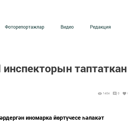
Фоторепортажлар
Видео
Редакция
инспекторын таптаткан
1404
0
әрдергән иномарка йөртүчесе һәлакәт