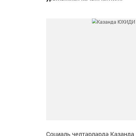
Социаль челтәрләрдә Казанда 