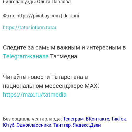
билгеләп узды Ольга Павлова.
Фото: https://pixabay.com | derJani
https://tatar-inform.tatar
Следите за самым важным и интересным в
Telegram-канале
Татмедиа
Читайте новости Татарстана в
национальном мессенджере MАХ:
https://max.ru/tatmedia
Без социаль челтәрләрдә:
Телеграм
,
ВКонтакте
,
ТикТок
,
Ютуб
,
Одноклассники
,
Твиттер
,
Яндекс.Дзен