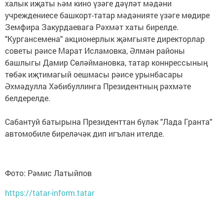
халык иҗаты һәм кино үзәге дәүләт мәдәни
учреждениесе башкорт-татар мәдәнияте үзәге мөдире
Земфира Закурдаевага Рәхмәт хаты бирелде.
"Кургансемена" акционерлык җәмгыяте директорлар
советы рәисе Марат Исламовка, Әлмән районы
башлыгы Дамир Сөләймановка, татар коннрессының
төбәк иҗтимагый оешмасы рәисе урынбасары
Әхмәдулла Хәбибуллинга Президентның рәхмәте
белдерелде.
Сабантуй батырына Президенттан бүләк "Лада Гранта"
автомобиле биреләчәк дип игълан ителде.
Фото: Рәмис Латыйпов
https://tatar-inform.tatar