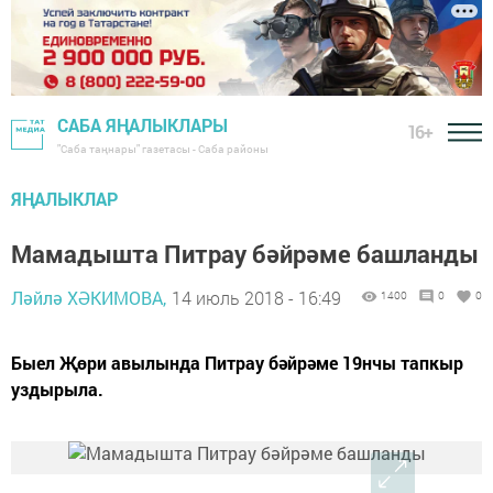
САБА ЯҢАЛЫКЛАРЫ
16+
"Саба таңнары" газетасы - Саба районы
ЯҢАЛЫКЛАР
Мамадышта Питрау бәйрәме башланды
Ләйлә ХӘКИМОВА,
14 июль 2018 - 16:49
1400
0
0
Быел Җөри авылында Питрау бәйрәме 19нчы тапкыр
уздырыла.