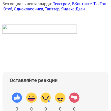
Без социаль челтәрләрдә:
Телеграм
,
ВКонтакте
,
ТикТок
,
Ютуб
,
Одноклассники
,
Твиттер
,
Яндекс.Дзен
Оставляйте реакции
0
0
0
0
0