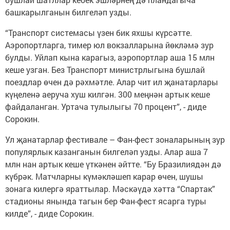
башкарылганын билгеләп узды.
“Транспорт системасы үзен бик яхшы күрсәтте.
Аэропортларга, тимер юл вокзалларына йөкләмә зур
булды. Уйлап кына карагыз, аэропортлар аша 15 млн
кеше узган. Без Транспорт министрлыгына бушлай
поездлар өчен дә рәхмәтле. Алар чит ил җанатарлары
күңеленә аеруча хуш килгән. 300 меңнән артык кеше
файдаланган. Уртача тулылыгы 70 процент”, - диде
Сорокин.
Ул җанатарлар фестивале – Фан-фест зоналарының зур
популярлык казанганын билгеләп узды. Алар аша 7
млн нан артык кеше үткәнен әйтте. “Бу Бразилиядән дә
күбрәк. Матчларны күмәкләшеп карар өчен, шушы
зонага килергә яраттылар. Мәскәүдә хәтта “Спартак”
стадионы янында тагын бер Фан-фест ясарга туры
килде”, - диде Сорокин.