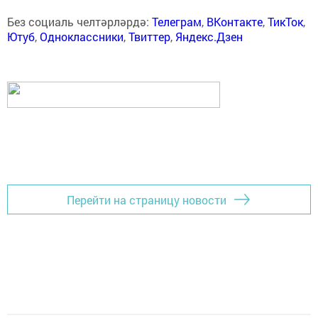
Без социаль челтәрләрдә:
Телеграм
,
ВКонтакте
,
ТикТок
,
Ютуб
,
Одноклассники
,
Твиттер
,
Яндекс.Дзен
Перейти на страницу новости