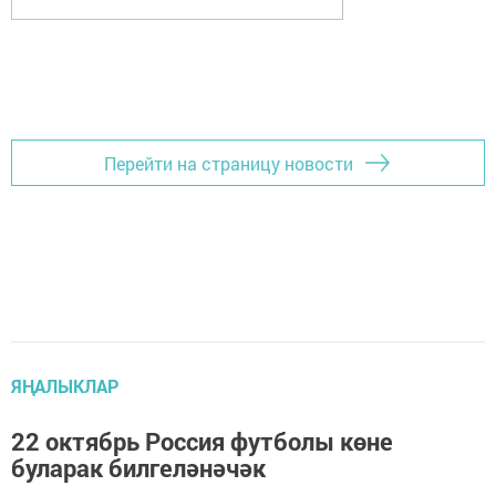
Перейти на страницу новости
ЯҢАЛЫКЛАР
22 октябрь Россия футболы көне
буларак билгеләнәчәк