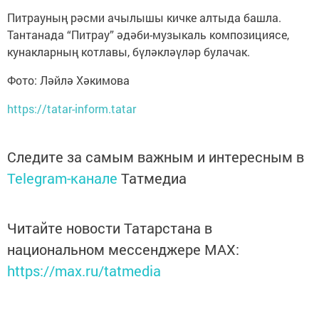
Питрауның рәсми ачылышы кичке алтыда башла.
Тантанада “Питрау” әдәби-музыкаль композициясе,
кунакларның котлавы, бүләкләүләр булачак.
Фото: Ләйлә Хәкимова
https://tatar-inform.tatar
Следите за самым важным и интересным в
Telegram-канале
Татмедиа
Читайте новости Татарстана в
национальном мессенджере MАХ:
https://max.ru/tatmedia