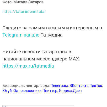
Фото: Михаил Захаров
https://tatar-inform.tatar
Следите за самым важным и интересным в
Telegram-канале
Татмедиа
Читайте новости Татарстана в
национальном мессенджере MАХ:
https://max.ru/tatmedia
Без социаль челтәрләрдә:
Телеграм
,
ВКонтакте
,
ТикТок
,
Ютуб
,
Одноклассники
,
Твиттер
,
Яндекс.Дзен