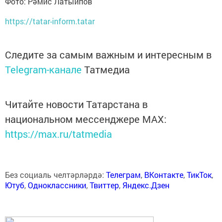
Фото: Рәмис Латыйпов
https://tatar-inform.tatar
Следите за самым важным и интересным в
Telegram-канале
Татмедиа
Читайте новости Татарстана в
национальном мессенджере MАХ:
https://max.ru/tatmedia
Без социаль челтәрләрдә:
Телеграм
,
ВКонтакте
,
ТикТок
,
Ютуб
,
Одноклассники
,
Твиттер
,
Яндекс.Дзен