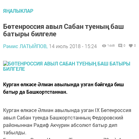
ЯҢАЛЫКЛАР
Бөтенроссия авыл Сабан туеның баш
батыры билгеле
Рәмис ЛАТЫЙПОВ,
14 июль 2018 - 15:24
1446
0
0
Курган өлкәсе Әлмән авылында узган бәйгедә биш
батыр да Башкортстаннан.
Курган өлкәсе Әлмән авылында узган IX Бөтенроссия
авыл Сабан туенда Башкортстанның Федоровский
районыннан Рәдиф Акчурин абсолют батыр дип
табылды.