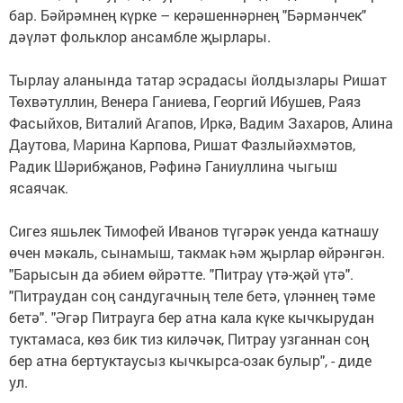
бар. Бәйрәмнең күрке – керәшеннәрнең "Бәрмәнчек"
дәүләт фольклор ансамбле җырлары.
Тырлау аланында татар эсрадасы йолдызлары Ришат
Төхвәтуллин, Венера Ганиева, Георгий Ибушев, Раяз
Фасыйхов, Виталий Агапов, Иркә, Вадим Захаров, Алина
Даутова, Марина Карпова, Ришат Фазлыйәхмәтов,
Радик Шәрибҗанов, Рәфинә Ганиуллина чыгыш
ясаячак.
Сигез яшьлек Тимофей Иванов түгәрәк уенда катнашу
өчен мәкаль, сынамыш, такмак һәм җырлар өйрәнгән.
"Барысын да әбием өйрәтте. "Питрау үтә-җәй үтә".
"Питраудан соң сандугачның теле бетә, үләннең тәме
бетә". "Әгәр Питрауга бер атна кала күке кычкырудан
туктамаса, көз бик тиз киләчәк, Питрау узганнан соң
бер атна бертуктаусыз кычкырса-озак булыр", - диде
ул.