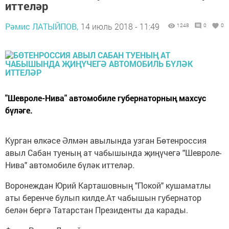
иттеләр
Рәмис ЛАТЫЙПОВ,
14 июль 2018 - 11:49
1248
0
0
"Шевроле-Нива" автомобиле губернаторның махсус
бүләге.
Курган өлкәсе Әлмән авылында узган Бөтенроссия
авыл Сабан туеның ат чабышында җиңүчегә "Шевроле-
Нива" автомобиле бүләк иттеләр.
Воронеждан Юрий Карташовның "Покой" кушаматлы
аты беренче булып килде.
Ат чабышын губернатор
белән бергә Татарстан Президенты да карады.