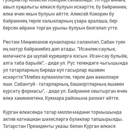
авыл хуҗалыгы өлкәсе булуын искәртте, бу бәйрәмнең
өлкә өчен якын булуын әйтте. Алексей Кокорин бу
бәйрәмнең төрле халыкларның үзара аралаша, бер-
берсен өйрәнә торган урыны булуын билгеләп үтте.
Рөстәм Миңнеханов кунакларны сәламләп, Сабан туен
иң матур бәйрәмебез дип атады. "Исәнлек-саулык,
киләчәктә дә шулай күрешергә язсын. Исән-сау булыйк,
алга таба барыйк", - диде ул. Рус телендәге чыгышында
ул татарларның биредә күп гасырлар яшәвен
искәртте."Илебез күпмилләтле, төрле дин вәкилләре
яши. Сабантуй - татарларның, башкортларның яшәвен
күрсәтү формасы", - диде ул. Бәйрәмне оештырган өчен
өлкә хакимиятенә, Кукмара районына рәхмәт әйтте.
Курган өлкәсендә татар милли-мәдәни тормышында
актив катнашкан шәхесләргә бүләкләр тапшырылды.
Татарстан Президенты указы белән Курган өлкәсе