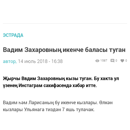
ЭСТРАДА
Вадим Захаровның икенче баласы туган
автор,
14 июль 2018 - 16:38
1587
0
0
Җырчы Ввдим Захаровның кызы туган. Бу хакта ул
үзенең Инстаграм сәхифәсендә хәбәр итте.
Вадим һәм Ларисаның бу икенче кызлары. Өлкән
кызлары Ульянага тиздән 7 яшь тулачак.