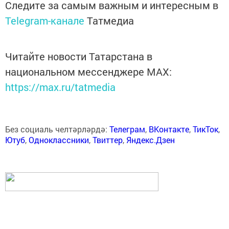
Следите за самым важным и интересным в
Telegram-канале
Татмедиа
Читайте новости Татарстана в
национальном мессенджере MАХ:
https://max.ru/tatmedia
Без социаль челтәрләрдә:
Телеграм
,
ВКонтакте
,
ТикТок
,
Ютуб
,
Одноклассники
,
Твиттер
,
Яндекс.Дзен