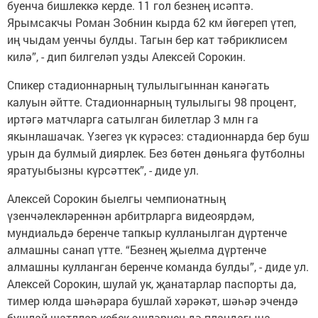
буенча бишлеккә керде. 11 гол безнең исәптә.
Ярымсакчы Роман Зобнин кырда 62 км йөгереп үтеп,
иң чыдам уенчы булды. Тагын бер кат тәбриклисем
килә”, - дип билгеләп узды Алексей Сорокин.
Спикер стадионнарның тулылыгыннан канәгать
калуын әйтте. Стадионнарның тулылыгы 98 процент,
иртәгә матчларга сатылган билетлар 3 млн га
якынлашачак. Үзегез үк күрәсез: стадионнарда бер буш
урын да булмый диярлек. Без бөтен дөньяга футболны
яратуыбызны күрсәттек”, - диде ул.
Алексей Сорокин быелгы чемпионатның
үзенчәлекләреннән арбитрларга видеоярдәм,
мундиальдә беренче тапкыр кулланылган дүртенче
алмашны санап үтте. “Безнең җыелма дүртенче
алмашны кулланган беренче команда булды”, - диде ул.
Алексей Сорокин, шулай ук, җанатарлар паспорты да,
тимер юлда шәһәрара бушлай хәрәкәт, шәһәр эчендә
бушлай шатллар кебек эшләрнең дә пландагыча