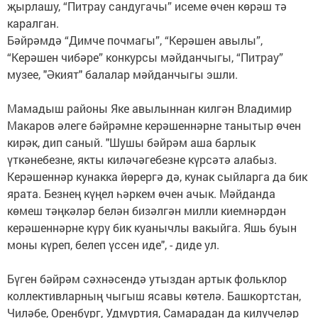
җырлашу, “Питрау сандугачы” исеме өчен көрәш тә
каралган.
Бәйрәмдә “Димче почмагы”, “Керәшен авылы”,
“Керәшен чибәре” конкурсы мәйданчыгы, “Питрау”
музее, "Әкият" балалар мәйданчыгы эшли.
Мамадыш районы Яке авылыннан килгән Владимир
Макаров әлеге бәйрәмне керәшеннәрне танытыр өчен
кирәк, дип саный. "Шушы бәйрәм аша барлык
үткәнебезне, якты киләчәгебезне күрсәтә алабыз.
Керәшеннәр кунакка йөрергә дә, кунак сыйларга да бик
ярата. Безнең күңел һәркем өчен ачык. Мәйданда
көмеш тәңкәләр белән бизәлгән милли киемнәрдән
керәшеннәрне күрү бик куанычлы вакыйга. Яшь буын
моны күреп, белеп үссен иде", - диде ул.
Бүген бәйрәм сәхнәсендә утыздан артык фольклор
коллективларның чыгыш ясавы көтелә. Башкортстан,
Чиләбе, Оренбург, Удмуртия, Самарадан да килүчеләр