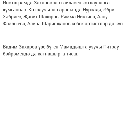
Инстаграмда Захаровлар гаиләсен котлауларга
күмгәннәр. Котлаучылар арасында Нурзадә, Әбри
Хәбриев, Җәвит Шакиров, Римма Никтина, Алсу
Фазлыева, Алинә Шәрипҗанов кебек артистлар да күп.
Вадим Захаров үзе бүген Мамадышта узучы Питрау
бәйрәмендә дә катнашырга тиеш.