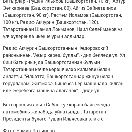
Батырлар - Рушан Ильясов (Башкортстан, 70 кг), Артур
Зөлкарнәев (Башкортстан, 80), Айгиз Зайнетдинов
(Башкортстан, 90 кг), Рөстәм Исламов (Башкортстан,
100 кг), Рәдиф Акчурин (Башкортстан, 120).
Татарстаннан Шамил Локманов, Наил Сөләйманов үз
үлчәүләрендә икенче урын алдылар.
Рәдиф Акчурин Башкортстанның Федоровский
районыннан. "Авыр көрәш булды", - дип бәяләде ул. Ул
биш батырның да Башкортстаннан булуын
Татарстаннан көчле көрәшчеләр килмәве белән
аңлатты. "Әлбәттә, Башкортстаннар җиңүе белән
горурланам. Җитмәсә, бишебез бер машинада килгән
иде. Беребезгә машина эләгәчәк", - диде ул.
Бөтенроссия авыл Сабан туе көрәш бәйгесендә
автомобиль жирәбәдә уйнатылды. Татарстан
Президенты бүләге Рушан Ильясовка эләкте.
Фото: Рәмис Латыйпов