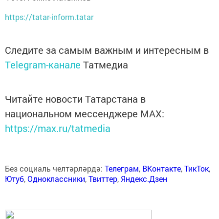
https://tatar-inform.tatar
Следите за самым важным и интересным в
Telegram-канале
Татмедиа
Читайте новости Татарстана в
национальном мессенджере MАХ:
https://max.ru/tatmedia
Без социаль челтәрләрдә:
Телеграм
,
ВКонтакте
,
ТикТок
,
Ютуб
,
Одноклассники
,
Твиттер
,
Яндекс.Дзен