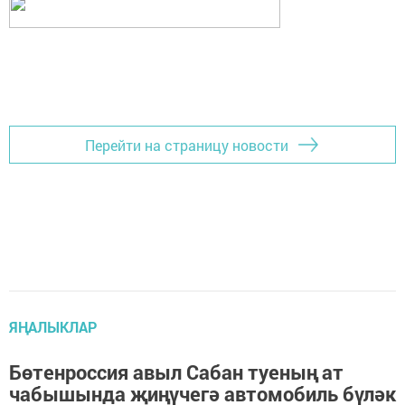
Перейти на страницу новости
ЯҢАЛЫКЛАР
Бөтенроссия авыл Сабан туеның ат
чабышында җиңүчегә автомобиль бүләк