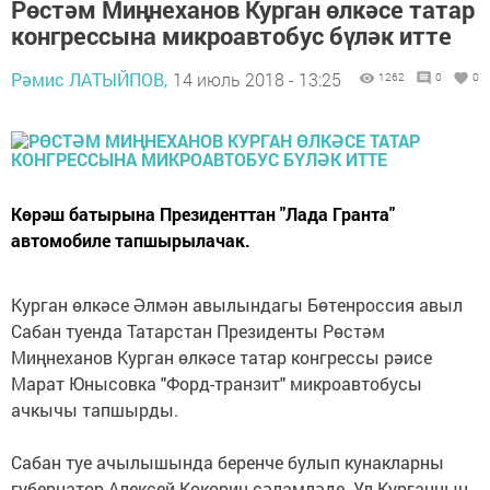
Рөстәм Миңнеханов Курган өлкәсе татар
конгрессына микроавтобус бүләк итте
Рәмис ЛАТЫЙПОВ,
14 июль 2018 - 13:25
1262
0
0
Көрәш батырына Президенттан "Лада Гранта"
автомобиле тапшырылачак.
Курган өлкәсе Әлмән авылындагы Бөтенроссия авыл
Сабан туенда Татарстан Президенты Рөстәм
Миңнеханов Курган өлкәсе татар конгрессы рәисе
Марат Юнысовка "Форд-транзит" микроавтобусы
ачкычы тапшырды.
Сабан туе ачылышында беренче булып кунакларны
губернатор Алексей Кокорин сәламләде. Ул Курганның