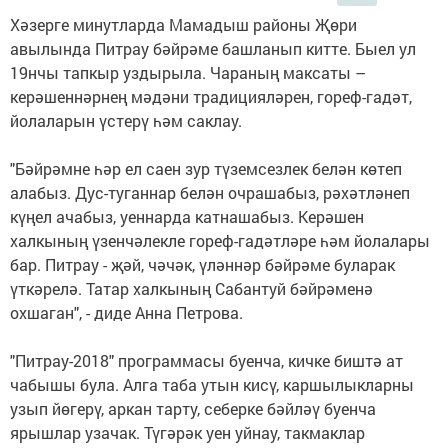
Хәзерге минутларда Мамадыш районы Җөри
авылында Питрау бәйрәме башланып китте. Быел ул
19нчы тапкыр уздырыла. Чараның максаты –
керәшеннәрнең мәдәни традицияләрен, гореф-гадәт,
йолаларын үстерү һәм саклау.
"Бәйрәмне һәр ел саен зур түземсезлек белән көтеп
алабыз. Дус-туганнар белән очрашабыз, рәхәтләнеп
күңел ачабыз, уеннарда катнашабыз. Керәшен
халкының үзенчәлекле гореф-гадәтләре һәм йолалары
бар. Питрау - җәй, чәчәк, үләннәр бәйрәме буларак
үткәрелә. Татар халкының Сабантуй бәйрәменә
охшаган", - диде Анна Петрова.
"Питрау-2018" программасы буенча, кичке биштә ат
чабышы була. Алга таба утын кисү, каршылыкларны
узып йөгерү, аркан тарту, себерке бәйләү буенча
ярышлар узачак. Түгәрәк уен уйнау, такмаклар