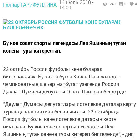
14 июль 2018 -
Гөлнар ГАРИФУЛЛИНА,
1240
0
0
14:09
Бу көн совет спорты легендасы Лев Яшинның туган
көненә туры китерелгән.
22 октябрь Россия футболы көне буларак
билгеләнәчәк. Бу хакта бүген Казан IT-паркында –
чемпионатның шәһәр матбугат үзәгендә Россия
Дәүләт Думасы депутаты Ольга Павлова белдерде.
“Дәүләт Думасы депутатлары истәлекле даталар кертү
турында инициатива белән чыкты. 22 октябрьдә
Россия футболы көне истәлекле датасын кертү
ниятләнә. Бу көн совет спорты легендасы Лев
Яшинның туган көненә туры китереп билгеләнде”, - дип