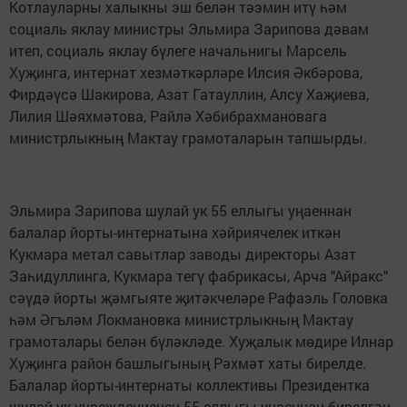
Котлауларны халыкны эш белән тәэмин итү һәм
социаль яклау министры Эльмира Зарипова дәвам
итеп, социаль яклау бүлеге начальнигы Марсель
Хуҗинга, интернат хезмәткәрләре Илсия Әкбәрова,
Фирдәүсә Шакирова, Азат Гатауллин, Алсу Хаҗиева,
Лилия Шәяхмәтова, Райлә Хәбибрахмановага
министрлыкның Мактау грамоталарын тапшырды.
Эльмира Зарипова шулай ук 55 еллыгы уңаеннан
балалар йорты-интернатына хәйриячелек иткән
Кукмара метал савытлар заводы директоры Азат
Заһидуллинга, Кукмара тегү фабрикасы, Арча "Айракс"
сәүдә йорты җәмгыяте җитәкчеләре Рафаэль Головка
һәм Әгъләм Локмановка министрлыкның Мактау
грамоталары белән бүләкләде. Хуҗалык мөдире Илнар
Хуҗинга район башлыгының Рәхмәт хаты бирелде.
Балалар йорты-интернаты коллективы Президентка
шулай ук учреждениенең 55 еллыгы уңаеннан бирелгән