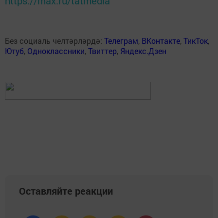
https://max.ru/tatmedia
Без социаль челтәрләрдә:
Телеграм
,
ВКонтакте
,
ТикТок
,
Ютуб
,
Одноклассники
,
Твиттер
,
Яндекс.Дзен
Оставляйте реакции