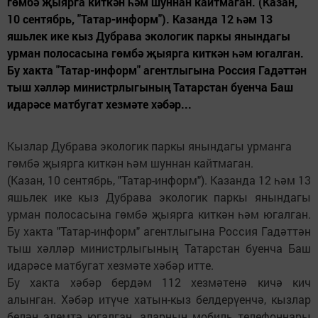
гөмбә җыярга киткән һәм шуннан кайтмаган. (Казан,
10 сентябрь, "Татар-информ"). Казанда 12 һәм 13
яшьлек ике кыз Дубрава экологик паркы янындагы
урман полосасына гөмбә җыярга киткән һәм югалган.
Бу хакта "Татар-информ" агентлыгына Россия Гадәттән
тыш хәлләр министрлыгының Татарстан буенча Баш
идарәсе матбугат хезмәте хәбәр...
Кызлар Дубрава экологик паркы янындагы урманга
гөмбә җыярга киткән һәм шуннан кайтмаган.
(Казан, 10 сентябрь, "Татар-информ"). Казанда 12 һәм 13
яшьлек ике кыз Дубрава экологик паркы янындагы
урман полосасына гөмбә җыярга киткән һәм югалган.
Бу хакта "Татар-информ" агентлыгына Россия Гадәттән
тыш хәлләр министрлыгының Татарстан буенча Баш
идарәсе матбугат хезмәте хәбәр итте.
Бу хакта хәбәр бердәм 112 хезмәтенә кичә кич
алынган. Хәбәр итүче хатын-кыз белдерүенчә, кызлар
белән элемтә югалган, аларның мобиль телефоннары