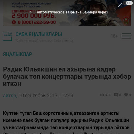
3
Автоматическое закрытие баннера через
САБА ЯҢАЛЫКЛАРЫ
16+
"Саба таңнары" газетасы - Саба районы
ЯҢАЛЫКЛАР
Радик Юльякшин ел ахырына кадәр
булачак төп концертлары турында хәбәр
иткән
автор,
10 сентябрь 2017 - 12:49
814
0
0
Күптән түгел Башкортстанның атказанган артисты
исеменә лаек булган популяр җырчы Радик Юльякшин
үз инстаграммында төп концертларын турында әйткән.