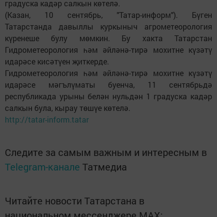
градуска кадәр салкын көтелә.
(Казан, 10 сентябрь, "Татар-информ"). Бүген
Татарстанда давыллы куркыныч агрометеорология
күренеше булу мөмкин. Бу хакта Татарстан
Гидрометеорология һәм әйләнә-тирә мохитне күзәтү
идарәсе кисәтүен җиткерде.
Гидрометеорология һәм әйләнә-тирә мохитне күзәтү
идарәсе мәгълүматы буенча, 11 сентябрьдә
республикада урыны белән нульдән 1 градуска кадәр
салкын була, кырау төшүе көтелә.
http://tatar-inform.tatar
Следите за самым важным и интересным в
Telegram-канале
Татмедиа
Читайте новости Татарстана в
национальном мессенджере MАХ: