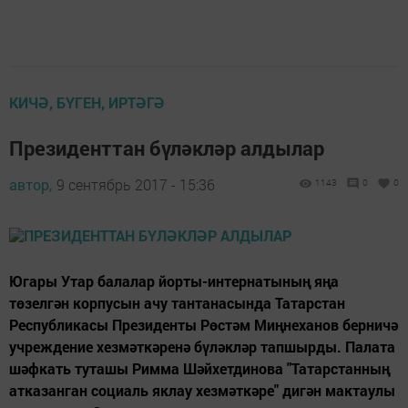
КИЧӘ, БҮГЕН, ИРТӘГӘ
Президенттан бүләкләр алдылар
автор,
9 сентябрь 2017 - 15:36
1143
0
0
Югары Утар балалар йорты-интернатының яңа
төзелгән корпусын ачу тантанасында Татарстан
Республикасы Президенты Рөстәм Миңнеханов берничә
учреждение хезмәткәренә бүләкләр тапшырды. Палата
шәфкать туташы Римма Шәйхетдинова "Татарстанның
атказанган социаль яклау хезмәткәре" дигән мактаулы