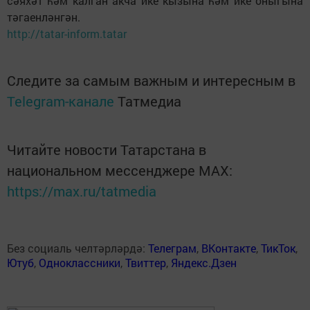
сәяхәт һәм калган акча ике кызына һәм ике оныгына
тәгаенләнгән.
http://tatar-inform.tatar
Следите за самым важным и интересным в
Telegram-канале
Татмедиа
Читайте новости Татарстана в
национальном мессенджере MАХ:
https://max.ru/tatmedia
Без социаль челтәрләрдә:
Телеграм
,
ВКонтакте
,
ТикТок
,
Ютуб
,
Одноклассники
,
Твиттер
,
Яндекс.Дзен