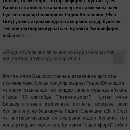
(Казан, 10 сентябрь, "Татар-информ"). Күптән түгел
Башкортстанның атказанган артисты исеменә лаек
булган популяр башкаручы Радик Юльякшин (Elvin
Grey) үз инстаграммында ел ахырына кадәр булачак
төп концертларын күрсәткән. Бу хакта "Башинформ"
хәбәр итә....
Күптән түгел Башкортстанның атказанган артисты
исеменә лаек булган популяр җырчы Радик Юльякшин
үз инстаграммында төп концертларын турында әйткән.
(Казан, 10 сентябрь, "Татар-информ"). Күптән түгел
Башкортстанның атказанган артисты исеменә лаек
булган популяр башкаручы Радик Юльякшин (Elvin Grey)
үз инстаграммында ел ахырына кадәр булачак төп
концертларын күрсәткән. Бу хакта "Башинформ" хәбәр