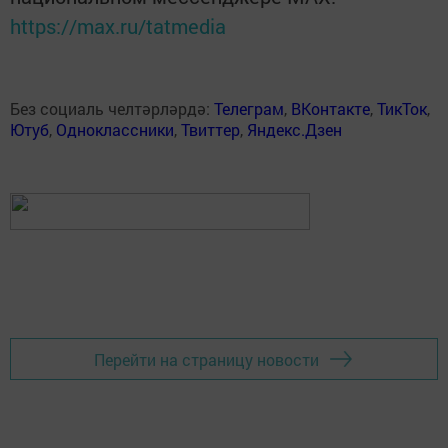
https://max.ru/tatmedia
Без социаль челтәрләрдә:
Телеграм
,
ВКонтакте
,
ТикТок
,
Ютуб
,
Одноклассники
,
Твиттер
,
Яндекс.Дзен
Перейти на страницу новости