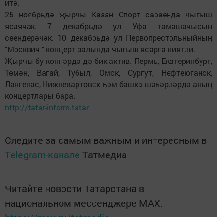
итә.
25 ноябрьдә җырчы Казан Спорт сараенда чыгыш
ясаячак. 7 декабрьдә ул Уфа тамашачысын
сөендерәчәк. 10 декабрьдә ул Первопрестольныйның
"Москвич " концерт залында чыгыш ясарга ниятли.
Җырчы бу көннәрдә дә бик актив. Пермь, Екатеринбург,
Төмән, Вагай, Тубыл, Омск, Сургут, Нефтеюганск,
Лангепас, Нижневартовск һәм башка шәһәрләрдә аның
концертлары бара.
http://tatar-inform.tatar
Следите за самым важным и интересным в
Telegram-канале
Татмедиа
Читайте новости Татарстана в
национальном мессенджере MАХ: