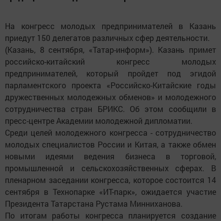
На конгресс молодых предпринимателей в Казань
приедут 150 делегатов различных сфер деятельности.
(Казань, 8 сентября, «Татар-информ»). Казань примет
российско-китайский конгресс молодых
предпринимателей, который пройдет под эгидой
парламентского проекта «Российско-Китайские годы
дружественных молодежных обменов» и молодежного
сотрудничества стран БРИКС. Об этом сообщили в
пресс-центре Академии молодежной дипломатии.
Среди целей молодежного конгресса - сотрудничество
молодых специалистов России и Китая, а также обмен
новыми идеями ведения бизнеса в торговой,
промышленной и сельскохозяйственных сферах. В
пленарном заседании конгресса, которое состоится 14
сентября в Технопарке «ИТ-парк», ожидается участие
Президента Татарстана Рустама Минниханова.
По итогам работы конгресса планируется создание