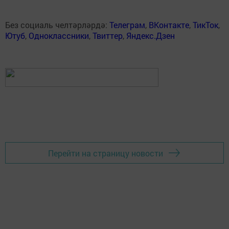
Без социаль челтәрләрдә:
Телеграм
,
ВКонтакте
,
ТикТок
,
Ютуб
,
Одноклассники
,
Твиттер
,
Яндекс.Дзен
Перейти на страницу новости