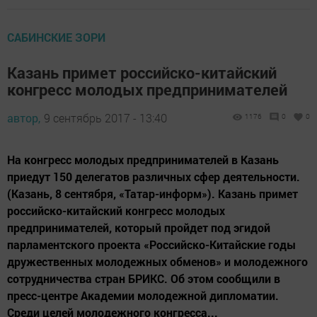
САБИНСКИЕ ЗОРИ
Казань примет российско-китайский
конгресс молодых предпринимателей
автор,
9 сентябрь 2017 - 13:40
1176
0
0
На конгресс молодых предпринимателей в Казань
приедут 150 делегатов различных сфер деятельности.
(Казань, 8 сентября, «Татар-информ»). Казань примет
российско-китайский конгресс молодых
предпринимателей, который пройдет под эгидой
парламентского проекта «Российско-Китайские годы
дружественных молодежных обменов» и молодежного
сотрудничества стран БРИКС. Об этом сообщили в
пресс-центре Академии молодежной дипломатии.
Среди целей молодежного конгресса...