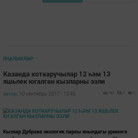
ЯҢАЛЫКЛАР
Казанда коткаручылар 12 һәм 13
яшьлек югалган кызларны эзли
автор,
10 сентябрь 2017 - 12:45
763
0
0
Кызлар Дубрава экологик паркы янындагы урманга