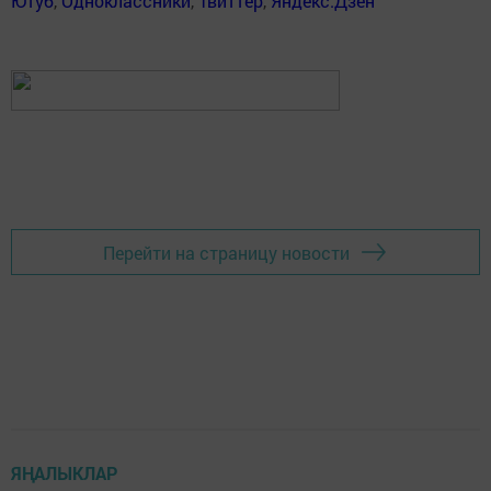
Ютуб
,
Одноклассники
,
Твиттер
,
Яндекс.Дзен
Перейти на страницу новости
ЯҢАЛЫКЛАР