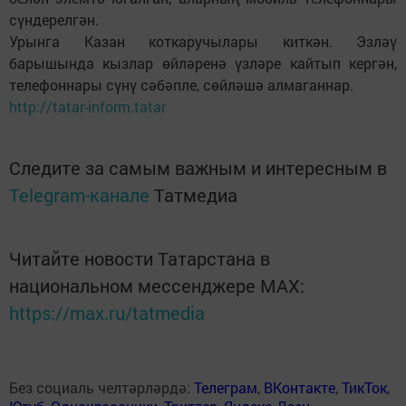
сүндерелгән.
Урынга Казан коткаручылары киткән. Эзләү
барышында кызлар өйләренә үзләре кайтып кергән,
телефоннары сүнү сәбәпле, сөйләшә алмаганнар.
http://tatar-inform.tatar
Следите за самым важным и интересным в
Telegram-канале
Татмедиа
Читайте новости Татарстана в
национальном мессенджере MАХ:
https://max.ru/tatmedia
Без социаль челтәрләрдә:
Телеграм
,
ВКонтакте
,
ТикТок
,