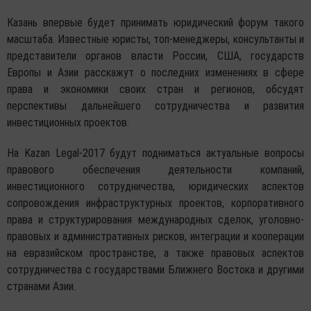
Казань впервые будет принимать юридический форум такого
масштаба. Известные юристы, топ-менеджеры, консультанты и
представители органов власти России, США, государств
Европы и Азии расскажут о последних изменениях в сфере
права и экономики своих стран и регионов, обсудят
перспективы дальнейшего сотрудничества и развития
инвестиционных проектов.
На Kazan Legal-2017 будут подниматься актуальные вопросы
правового обеспечения деятельности компаний,
инвестиционного сотрудничества, юридических аспектов
сопровождения инфраструктурных проектов, корпоративного
права и структурирования международных сделок, уголовно-
правовых и административных рисков, интеграции и кооперации
на евразийском пространстве, а также правовых аспектов
сотрудничества с государствами Ближнего Востока и другими
странами Азии.