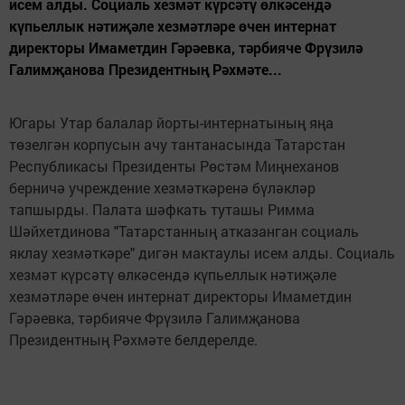
исем алды. Социаль хезмәт күрсәтү өлкәсендә
күпьеллык нәтиҗәле хезмәтләре өчен интернат
директоры Имаметдин Гәрәевка, тәрбияче Фрүзилә
Галимҗанова Президентның Рәхмәте...
Югары Утар балалар йорты-интернатының яңа
төзелгән корпусын ачу тантанасында Татарстан
Республикасы Президенты Рөстәм Миңнеханов
берничә учреждение хезмәткәренә бүләкләр
тапшырды. Палата шәфкать туташы Римма
Шәйхетдинова "Татарстанның атказанган социаль
яклау хезмәткәре" дигән мактаулы исем алды. Социаль
хезмәт күрсәтү өлкәсендә күпьеллык нәтиҗәле
хезмәтләре өчен интернат директоры Имаметдин
Гәрәевка, тәрбияче Фрүзилә Галимҗанова
Президентның Рәхмәте белдерелде.