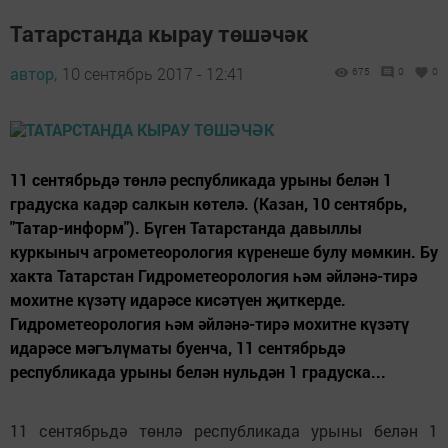
Татарстанда кырау төшәчәк
автор,
10 сентябрь 2017 - 12:41
675
0
0
11 сентябрьдә төнлә республикада урыны белән 1
градуска кадәр салкын көтелә. (Казан, 10 сентябрь,
"Татар-информ"). Бүген Татарстанда давыллы
куркыныч агрометеорология күренеше булу мөмкин. Бу
хакта Татарстан Гидрометеорология һәм әйләнә-тирә
мохитне күзәтү идарәсе кисәтүен җиткерде.
Гидрометеорология һәм әйләнә-тирә мохитне күзәтү
идарәсе мәгълүматы буенча, 11 сентябрьдә
республикада урыны белән нульдән 1 градуска...
11 сентябрьдә төнлә республикада урыны белән 1