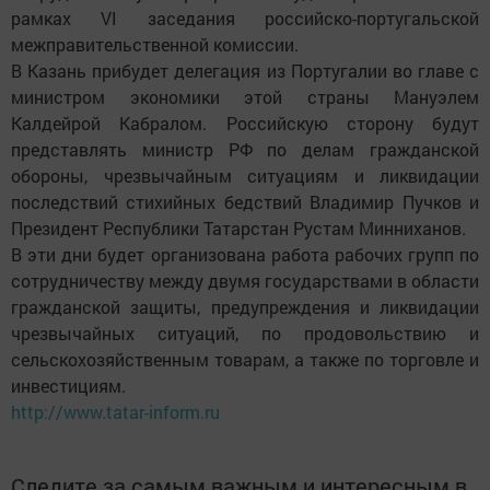
рамках VI заседания российско-португальской
межправительственной комиссии.
В Казань прибудет делегация из Португалии во главе с
министром экономики этой страны Мануэлем
Калдейрой Кабралом. Российскую сторону будут
представлять министр РФ по делам гражданской
обороны, чрезвычайным ситуациям и ликвидации
последствий стихийных бедствий Владимир Пучков и
Президент Республики Татарстан Рустам Минниханов.
В эти дни будет организована работа рабочих групп по
сотрудничеству между двумя государствами в области
гражданской защиты, предупреждения и ликвидации
чрезвычайных ситуаций, по продовольствию и
сельскохозяйственным товарам, а также по торговле и
инвестициям.
http://www.tatar-inform.ru
Следите за самым важным и интересным в