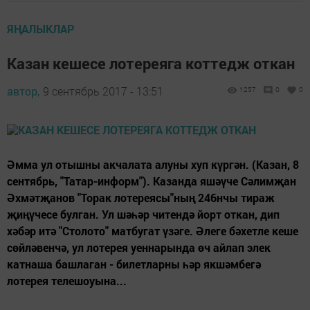
ЯҢАЛЫКЛАР
Казан кешесе лотереяга коттедж откан
автор,
9 сентябрь 2017 - 13:51
1257
0
0
Әмма ул отышны акчалата алуны хуп күргән. (Казан, 8
сентябрь, "Татар-информ"). Казанда яшәүче Сәлимҗан
Әхмәтҗанов "Торак лотереясы"ның 246нчы тираж
җиңүчесе булган. Ул шәһәр читендә йорт откан, дип
хәбәр итә "Столото" матбугат үзәге. Әлеге бәхетле кеше
сөйләвенчә, ул лотерея уеннарында өч айлап элек
катнаша башлаган - билетларны һәр якшәмбегә
лотерея телешоуына...