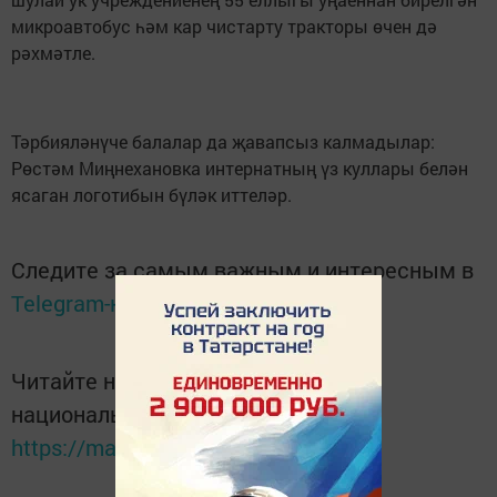
микроавтобус һәм кар чистарту тракторы өчен дә
рәхмәтле.
Тәрбияләнүче балалар да җавапсыз калмадылар:
Рөстәм Миңнехановка интернатның үз куллары белән
ясаган логотибын бүләк иттеләр.
Следите за самым важным и интересным в
Telegram-канале
Татмедиа
Читайте новости Татарстана в
национальном мессенджере MАХ:
https://max.ru/tatmedia