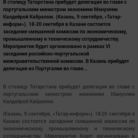
В столицу Татарстана прибудет делегация во главе с
португальским министром экономики Мануэлем
Калдейрой Кабралом. (Казань, 9 сентября, «Татар-
информ»). 18-20 сентября в Казани состоится
заседание смешанной комиссии по экономическому,
промышленному и техническому сотрудничеству.
Мероприятие будет организовано в рамках VI
заседания российско-португальской
межправительственной комиссии. В Казань прибудет
делегация из Португалии во главе...
В столицу Татарстана прибудет делегация во главе с
португальским министром экономики Мануэлем
Калдейрой Кабралом.
(Казань, 9 сентября, «Татар-информ»). 18-20 сентября в
Казани состоится заседание смешанной комиссии по
экономическому, промышленному и техническому
сотрудничеству. Мероприятие будет организовано в