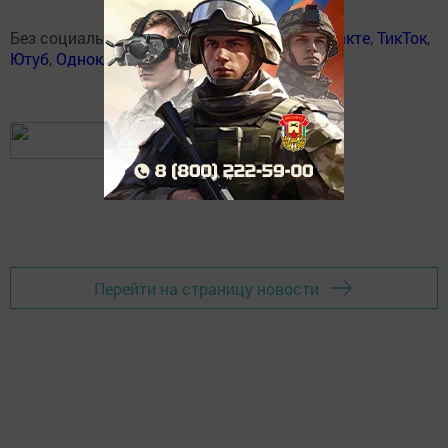
Без социаль челтәрләрдә:
Телеграм
,
ВКонтакте
,
ТикТок
,
Ютуб
,
Одноклассники
,
Твиттер
,
Яндекс.Дзен
Перейти на страницу новости