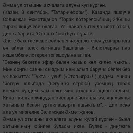
Әмма ул отышны акчалата алуны хуп күргән.
(Казан, 8 сентябрь, "Татар-информ"). Казанда яшәүче
Сәлимҗан Әхмәтҗанов "Торак лотереясы"ның 246нчы
тираж җиңүчесе булган. Ул шәһәр читендә йорт откан,
дип хәбәр итә "Столото" матбугат үзәге.
Әлеге бәхетле кеше сөйләвенчә, ул лотерея уеннарында
өч айлап элек катнаша башлаган - билетларны һәр
якшәмбегә лотерея телешоуына алган.
"Безнең бәхетле эфир белән кызык хәл килеп чыкты.
Мин соңгы санны сыздым һәм алып баручы белән бер
үк вакытта: "Тукта - уен!" («Стоп-игра»! ) дидем. Аннан
"йөгерү юлы"нда (бегущая строка) үземнең төбәк
исемен күрдем һәм нәкъ мин отканны аңлап алдым.
Кинәт килгән җиңүдән хисләрне йөгәнләгәч, яңалыкны
хатыным белән уртаклашырга ашыктым", - дип искә
ала ул мизгелне Сәлимҗан Әхмәтҗанов.
Әмма ул отышны акчалата алуны кулай күргән - быел
хатынының юбилее буласы икән. Бүләк - диңгезгә