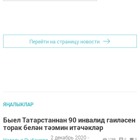
Перейти на страницу новости
ЯҢАЛЫКЛАР
Быел Татарстаннан 90 инвалид гаиләсен
торак белән тәэмин итәчәкләр
2 декабрь 2020 -
Наталья Рыбакова,
1299
0
0