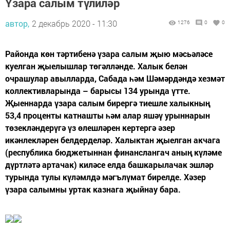
Үзара салым түлиләр
автор,
2 декабрь 2020 - 11:30
1276
0
0
Районда көн тәртибенә үзара салым җыю мәсьәләсе
куелган җыелышлар төгәлләнде. Халык белән
очрашулар авылларда, Сабада һәм Шәмәрдәндә хезмәт
коллективларында – барысы 134 урында үтте.
Җыеннарда үзара салым бирергә тиешле халыкның
53,4 проценты катнашты һәм алар яшәү урыннарын
төзекләндерүгә үз өлешләрен кертергә әзер
икәнлекләрен белдерделәр. Халыктан җыелган акчага
(респуб­лика бюджетыннан финанслангач аның күләме
дүртләтә артачак) киләсе елда башкарылачак эшләр
турында тулы күләмлдә мәгълүмат бирелде. Хәзер
үзара салымны уртак казнага җыйнау бара.