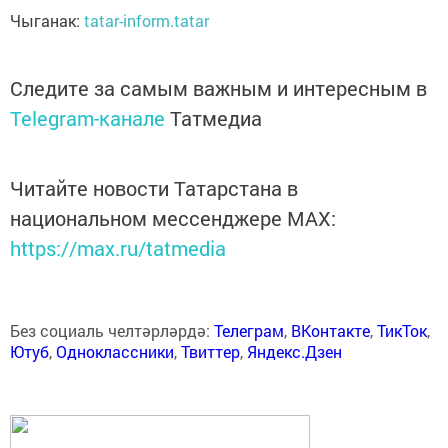
Чыганак:
tatar-inform.tatar
Следите за самым важным и интересным в
Telegram-канале
Татмедиа
Читайте новости Татарстана в
национальном мессенджере MАХ:
https://max.ru/tatmedia
Без социаль челтәрләрдә:
Телеграм
,
ВКонтакте
,
ТикТок
,
Ютуб
,
Одноклассники
,
Твиттер
,
Яндекс.Дзен