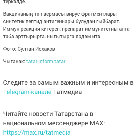
теркәлде.
Вакцинаның төп аермасы вирус фрагментлары —
синтетик пептид антигеннары булудан гыйбарәт.
Иммун реакция китереп, препарат иммунитетны алга
таба арттырырга, ныгытырга ярдәм итә.
Фото: Султан Исхаков
Чыганак:
tatar-inform.tatar
Следите за самым важным и интересным в
Telegram-канале
Татмедиа
Читайте новости Татарстана в
национальном мессенджере MАХ:
https://max.ru/tatmedia