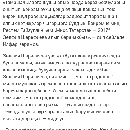
«Тамашачыларга шушы авыр чорда бераз борчуларны
онытып, бәйрәм рухын, Яңа ел якынлашканын тою
кирәк. Шул рәвешле „Болгар радиосы“ тарафыннан
еллык нәтиҗәләр чыгарырга булдык. Бәйрәмне мин,
Рөстәм Гайзуллин һәм „Мисс Татарстан — 2017“
Зөлфия Шәрәфиева алып барачакбыз», — дип сөйләде
Илфар Кәримов.
Зөлфия Шәрәфиева үзе матбугат конференциясендә
була алмады, әмма видео аша журналистларны һәм
конференциядә булучыларны сәламләде. «Мин,
Зөлфия Шәрәфиева, һәм мин — „Болгар радиосы“
милли музыкаль премиясен тапшыру тантанасын алып
баручыларның берсе. Үзем һаман да ышанып бетә
алмыйм. „Болгар радиосы“ командасына
ышанычлары өчен рәхмәт. Туган ягымда татар
телендә шушы зур чараны алып бару минем өчен
икеләтә дәрәҗә», — диде ул.
«Быел, әлбәттә, онлайн форматта эшлибез. Кем белгән: