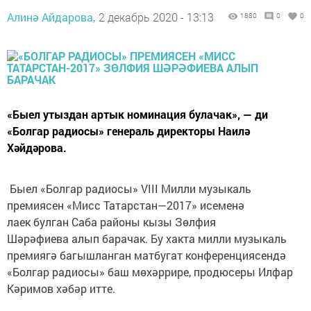
Алинә Айдарова,
2 декабрь 2020 - 13:13
1880
0
0
«Быел утыздан артык номинация булачак», — ди
«Болгар радиосы» генераль директоры Наилә
Хәйдәрова.
Быел «Болгар радиосы» VIII Милли музыкаль
премиясен «Мисс Татарстан—2017» исеменә
лаек булган Саба районы кызы Зөлфия
Шәрәфиева алып барачак. Бу хакта милли музыкаль
премиягә багышланган матбугат конференциясендә
«Болгар радиосы» баш мөхәррире, продюсеры Илфар
Кәримов хәбәр итте.