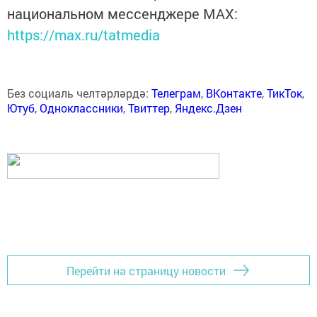
национальном мессенджере MАХ:
https://max.ru/tatmedia
Без социаль челтәрләрдә:
Телеграм
,
ВКонтакте
,
ТикТок
,
Ютуб
,
Одноклассники
,
Твиттер
,
Яндекс.Дзен
Перейти на страницу новости