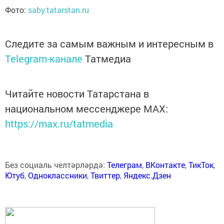
Фото:
saby.tatarstan.ru
Следите за самым важным и интересным в
Telegram-канале
Татмедиа
Читайте новости Татарстана в
национальном мессенджере MАХ:
https://max.ru/tatmedia
Без социаль челтәрләрдә:
Телеграм
,
ВКонтакте
,
ТикТок
,
Ютуб
,
Одноклассники
,
Твиттер
,
Яндекс.Дзен