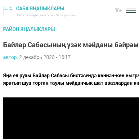
САБА ЯҢАЛЫКЛАРЫ
16+
"Саба таңнары" газетасы - Саба районы
РАЙОН ЯҢАЛЫКЛАРЫ
Байлар Сабасының үзәк мәйданы бәйрәм
автор,
2 декабрь 2020 - 16:17
Яңа ел рухы Байлар Сабасы бистәсендә көннән-көн ныгр
яратып шуа торган таулы мәйданчык шат авазлардан яң