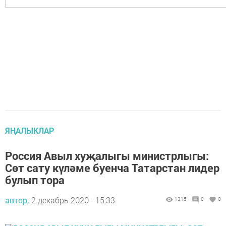
ЯҢАЛЫКЛАР
Россия Авыл хуҗалыгы министрлыгы:
Сөт сату күләме буенча Татарстан лидер
булып тора
автор,
2 декабрь 2020 - 15:33
1315
0
0