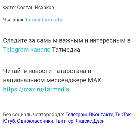
Фото: Солтан Исхаков
Чыганак:
tatar-inform.tatar
Следите за самым важным и интересным в
Telegram-канале
Татмедиа
Читайте новости Татарстана в
национальном мессенджере MАХ:
https://max.ru/tatmedia
Без социаль челтәрләрдә:
Телеграм
,
ВКонтакте
,
ТикТок
,
Ютуб
,
Одноклассники
,
Твиттер
,
Яндекс.Дзен