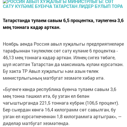
Татарстанда тулаем савым 6,5 процентка, тәүлегенә 3,6
мең тоннага кадәр арткан.
Ноябрь аенда Россия авыл хуҗалыгы предприятиеләре
тарафыннан тәүлеклек сөт сату күләме 6 процентка -
46,13 мең тоннага кадәр арткан. Илнең сигез төбәге,
шул исәптән Татарстан да максималь күләм күрсәткән.
Бу хакта ТР Авыл хуҗалыгы һәм азык-төлек
министрлыгының матбугат хезмәте хәбәр итә.
«Бүгенге көндә республика буенча тулаем савым 3,6
мең тонна тәшкил итә, бу узган ел белән
чагыштырганда 221,5 тоннага күбрәк (106,5 процент).
Бер сыердан көнгә 16,4 килограмм сөт савылган, бу
узган ел күрсәткеченнән 1,8 килограммга артыграк», —
диделәр матбугат хезмәтендә.