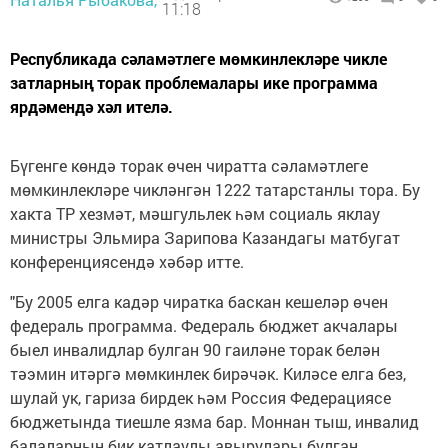
11:18
Республикада сәламәтлеге мөмкинлекләре чикле
затларның торак проблемалары ике программа
ярдәмендә хәл ителә.
Бүгенге көндә торак өчен чиратта сәламәтлеге
мөмкинлекләре чикләнгән 1222 татарстанлы тора. Бу
хакта ТР хезмәт, мәшгульлек һәм социаль яклау
министры Эльмира Зарипова Казандагы матбугат
конференциясендә хәбәр итте.
"Бу 2005 елга кадәр чиратка баскан кешеләр өчен
федераль программа. Федераль бюджет акчалары
быел инвалидлар булган 90 гаиләне торак белән
тәэмин итәргә мөмкинлек бирәчәк. Киләсе елга без,
шулай ук, гариза бирдек һәм Россия Федерациясе
бюджетында тиешле язма бар. Моннан тыш, инвалид
балаларның бик катлаулы авырулары булган