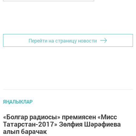
Перейти на страницу новости
ЯҢАЛЫКЛАР
«Болгар радиосы» премиясен «Мисс
Татарстан-2017» Зөлфия Шәрәфиева
алып барачак