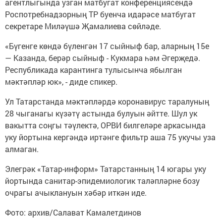
агентлыгында узган матбугат конференциясендә
Роспотребнадзорның ТР буенча идарәсе матбугат
секретаре Миләүшә Җамалиева сөйләде.
«Бүгенге көндә бүленгән 17 сыйныф бар, аларның 15е
— Казанда, берәр сыйныф - Кукмара һәм Әгерҗедә.
Республикада карантинга тулысынча ябылган
мәктәпләр юк», - диде спикер.
Ул Татарстанда мәктәпләрдә коронавирус таралуның
28 чыганагы күзәтү астында булуын әйтте. Шул ук
вакытта соңгы тәүлектә, ОРВИ билгеләре аркасында
уку йортына кергәндә иртәнге фильтр аша 75 укучы уза
алмаган.
Элегрәк «Татар-информ» Татарстанның 14 югары уку
йортында санитар-эпидемиологик таләпләрне бозу
очрагы ачыклануын хәбәр иткән иде.
Фото: архив/Салават Камалетдинов