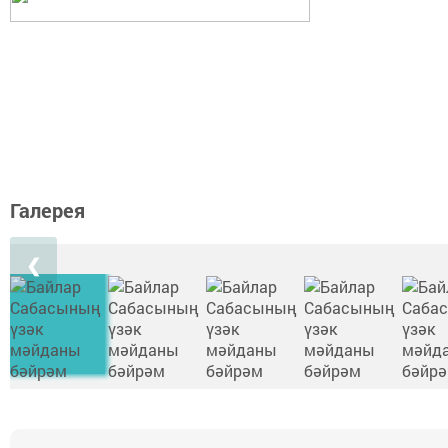
Галерея
❮