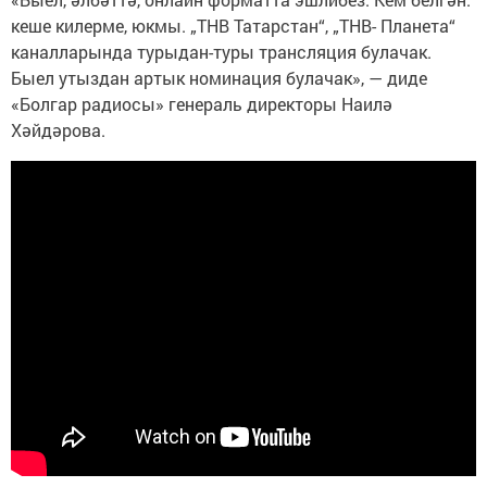
кеше килерме, юкмы. „ТНВ Татарстан“, „ТНВ- Планета“
каналларында турыдан-туры трансляция булачак.
Быел утыздан артык номинация булачак», — диде
«Болгар радиосы» генераль директоры Наилә
Хәйдәрова.