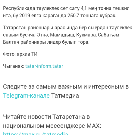
Республикада тәүлеклек сөт сату 4,1 мең тонна тәшкил
итә, бу 2019 елга караганда 250,7 тоннага күбрәк.
Татарстан районнары арасында бер сыердан тәүлеклек
савым буенча Әтнә, Мамадыш, Кукмара, Саба һәм
Балтач районнары лидер булып тора.
Фото: архив ТИ
Чыганак:
tatar-inform.tatar
Следите за самым важным и интересным в
Telegram-канале
Татмедиа
Читайте новости Татарстана в
национальном мессенджере MАХ:
https://max.ru/tatmedia