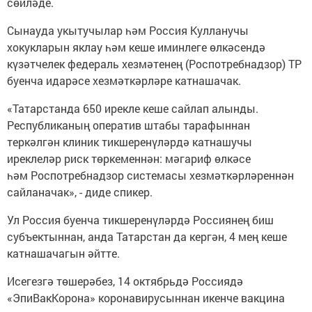
сөйләде.
Сынауда укытучылар һәм Россия Кулланучы
хокукларын яклау һәм кеше иминлеге өлкәсендә
күзәтчелек федераль хезмәтенең (Роспотребнадзор) ТР
буенча идарәсе хезмәткәрләре катнашачак.
«Татарстанда 650 ирекле кеше сайлап алынды.
Республиканың оператив штабы тарафыннан
теркәлгән клиник тикшеренүләрдә катнашучы
иреклеләр риск төркеменнән: мәгариф өлкәсе
һәм Роспотребнадзор системасы хезмәткәрләреннән
сайланачак», - диде спикер.
Ул Россия буенча тикшеренүләрдә Россиянең биш
субъектыннан, анда Татарстан да кергән, 4 мең кеше
катнашачагын әйтте.
Исегезгә төшерәбез, 14 октябрьдә Россиядә
«ЭпиВакКорона» коронавирусыннан икенче вакцина