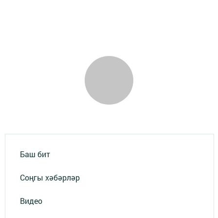
Баш бит
Соңгы хәбәрләр
Видео