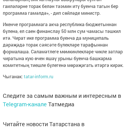
гаиләләрне торак белән тәэмин итү буенча тагын бер
программа гамәлдә», - дип сөйләде министр.
Икенче программага акча республика бюджетыннан
бүленә, ел саен финанслау 50 млн сум чамасы тәшкил
итә. Чират ике программа буенча да муниципаль
дәрәҗәдә торак сәясәте бүлекләре тарафыннан
формалаша. Сәламәтлеге мөмкинлекләре чикле затлар
чиратына кую өчен яшәү урыны буенча башкарма
комитетның тиешле бүлегенә мөрәҗәгать итәргә кирәк.
Чыганак:
tatar-inform.ru
Следите за самым важным и интересным в
Telegram-канале
Татмедиа
Читайте новости Татарстана в