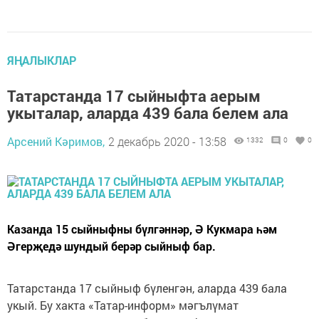
ЯҢАЛЫКЛАР
Татарстанда 17 сыйныфта аерым
укыталар, аларда 439 бала белем ала
Арсений Кәримов,
2 декабрь 2020 - 13:58
1332
0
0
Казанда 15 сыйныфны бүлгәннәр, Ә Кукмара һәм
Әгерҗедә шундый берәр сыйныф бар.
Татарстанда 17 сыйныф бүленгән, аларда 439 бала
укый. Бу хакта «Татар-информ» мәгълүмат