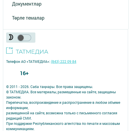
Документлар
Төрле темалар
Телефон АО «ТАТМЕДИА»:
(843) 222 09 84
16+
© 2011 - 2026. Саба таңнары. Все права защищены.
© ТАТМЕДИА. Все материалы, размещенные на сайте, защищены
законом.
Перепечатка, воспроизведение и распространение в любом объеме
информации,
размещенной на сайте, возможна только с письменного согласия
редакций СМИ.
При поддержке Республиканского агентства по печати и массовым
коммуникациям.