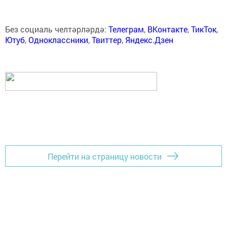
Без социаль челтәрләрдә:
Телеграм
,
ВКонтакте
,
ТикТок
,
Ютуб
,
Одноклассники
,
Твиттер
,
Яндекс.Дзен
Перейти на страницу новости