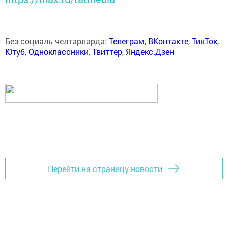
Без социаль челтәрләрдә:
Телеграм
,
ВКонтакте
,
ТикТок
,
Ютуб
,
Одноклассники
,
Твиттер
,
Яндекс.Дзен
Перейти на страницу новости