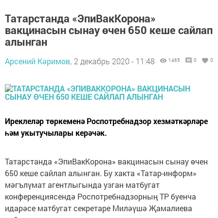
Татарстанда «ЭпиВакКорона»
вакцинасын сынау өчен 650 кеше сайлап
алынган
Арсений Кәримов,
2 декабрь 2020 - 11:48
1465
0
0
Иреклеләр төркеменә Роспотребнадзор хезмәткәрләре
һәм укытучылары керәчәк.
Татарстанда «ЭпиВакКорона» вакцинасын сынау өчен
650 кеше сайлап алынган. Бу хакта «Татар-информ»
мәгълүмат агентлыгында узган матбугат
конференциясендә Роспотребнадзорның ТР буенча
идарәсе матбугат секретаре Миләүшә Җамалиева