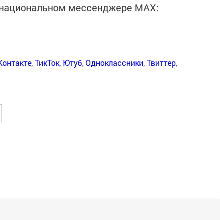
в национальном мессенджере MАХ:
Контакте
,
ТикТок
,
Ютуб
,
Одноклассники
,
Твиттер
,