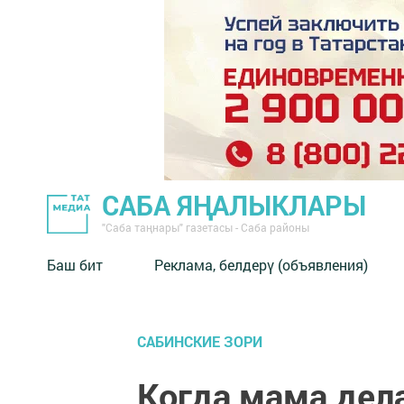
САБА ЯҢАЛЫКЛАРЫ
"Саба таңнары" газетасы - Саба районы
Баш бит
Реклама, белдерү (объявления)
САБИНСКИЕ ЗОРИ
Когда мама дела