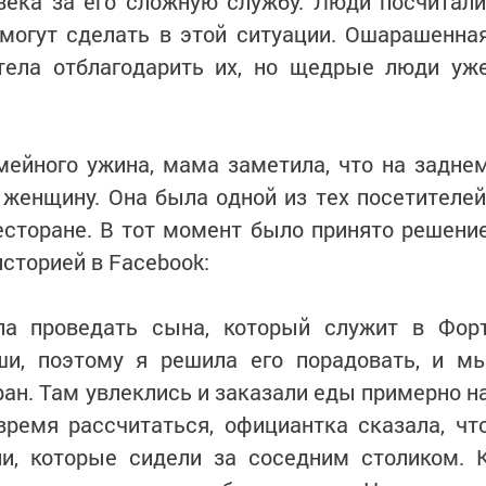
века за его сложную службу. Люди посчитали
 могут сделать в этой ситуации. Ошарашенна
тела отблагодарить их, но щедрые люди уж
ейного ужина, мама заметила, что на задне
 женщину. Она была одной из тех посетителей
есторане. В тот момент было принято решени
сторией в Facebook:
ла проведать сына, который служит в Фор
ши, поэтому я решила его порадовать, и м
ран. Там увлеклись и заказали еды примерно н
время рассчитаться, официантка сказала, чт
ли, которые сидели за соседним столиком. 